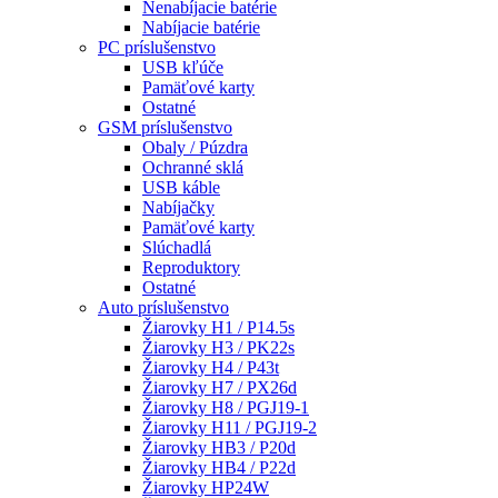
Nenabíjacie batérie
Nabíjacie batérie
PC príslušenstvo
USB kľúče
Pamäťové karty
Ostatné
GSM príslušenstvo
Obaly / Púzdra
Ochranné sklá
USB káble
Nabíjačky
Pamäťové karty
Slúchadlá
Reproduktory
Ostatné
Auto príslušenstvo
Žiarovky H1 / P14.5s
Žiarovky H3 / PK22s
Žiarovky H4 / P43t
Žiarovky H7 / PX26d
Žiarovky H8 / PGJ19-1
Žiarovky H11 / PGJ19-2
Žiarovky HB3 / P20d
Žiarovky HB4 / P22d
Žiarovky HP24W