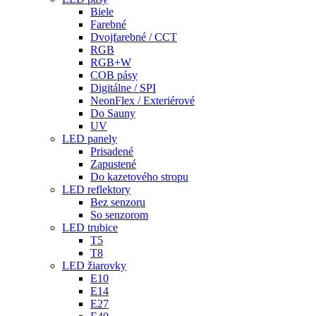
Biele
Farebné
Dvojfarebné / CCT
RGB
RGB+W
COB pásy
Digitálne / SPI
NeonFlex / Exteriérové
Do Sauny
UV
LED panely
Prisadené
Zapustené
Do kazetového stropu
LED reflektory
Bez senzoru
So senzorom
LED trubice
T5
T8
LED žiarovky
E10
E14
E27