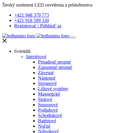
Široký sortiment LED osvetlenia a príslušenstva
+421 948 379 773
+421 918 599 330
Registrovať
/
Prihlásiť sa
Svietidlá
Interiérové
Prisadené stropné
Zapustené stropné
Závesné
Nástenné
Stojanové
Lištové systémy
Magnetické
Stolové
Senzorové
Podlahové
Schodiskové
Batériové
Nočné
Nábytkové