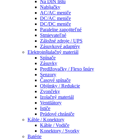
Na DIN lištu
Nabíjačky
AC/AC meniče
DC/AC meniče
DC/DC meniče
Paralelne zapojiteľné
Stmievateľné
Záložné zdroje / UPS
Zásuvkové adaptéry
Elektroinštalačný materiál
Spínače
Zásuvky
Predlžovačky / Flexo šnúry
Senzory
Časové spínače
Objímky / Redukcie
Zvončeky
Izolačný materiál
Ventilátory
Ističe
Prúdové chrániče
Káble / Konektory
Káble / Vodiče
Konektory / Svorky
Batérie