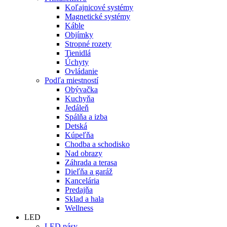
Koľajnicové systémy
Magnetické systémy
Káble
Objímky
Stropné rozety
Tienidlá
Úchyty
Ovládanie
Podľa miestností
Obývačka
Kuchyňa
Jedáleň
Spálňa a izba
Detská
Kúpeľňa
Chodba a schodisko
Nad obrazy
Záhrada a terasa
Dieľňa a garáž
Kancelária
Predajňa
Sklad a hala
Wellness
LED
LED pásy