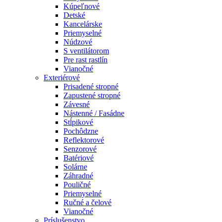
Kúpeľnové
Detské
Kancelárske
Priemyselné
Núdzové
S ventilátorom
Pre rast rastlín
Vianočné
Exteriérové
Prisadené stropné
Zapustené stropné
Závesné
Nástenné / Fasádne
Stĺpikové
Pochôdzne
Reflektorové
Senzorové
Batériové
Solárne
Záhradné
Pouličné
Priemyselné
Ručné a čelové
Vianočné
Príslušenstvo