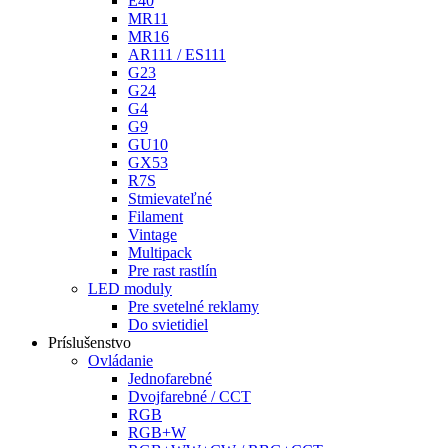
E40
MR11
MR16
AR111 / ES111
G23
G24
G4
G9
GU10
GX53
R7S
Stmievateľné
Filament
Vintage
Multipack
Pre rast rastlín
LED moduly
Pre svetelné reklamy
Do svietidiel
Príslušenstvo
Ovládanie
Jednofarebné
Dvojfarebné / CCT
RGB
RGB+W