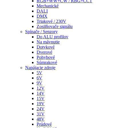
RGB+WW+CW / RBG+CCT
Mechanické
DALI
DMX
Triakové / 230V
Zosilňovače signálu
Spínače / Senzory
Do ALU profilov
Na mávnutie
Dotykové
Dverové
Pohybové
Súmrakové
Napájacie zdroje
5V
6V
9V
12V
14V
15V
19V
24V
31V
48V
Prúdové