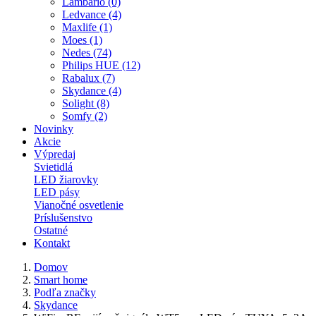
Lambario (0)
Ledvance (4)
Maxlife (1)
Moes (1)
Nedes (74)
Philips HUE (12)
Rabalux (7)
Skydance (4)
Solight (8)
Somfy (2)
Novinky
Akcie
Výpredaj
Svietidlá
LED žiarovky
LED pásy
Vianočné osvetlenie
Príslušenstvo
Ostatné
Kontakt
Domov
Smart home
Podľa značky
Skydance