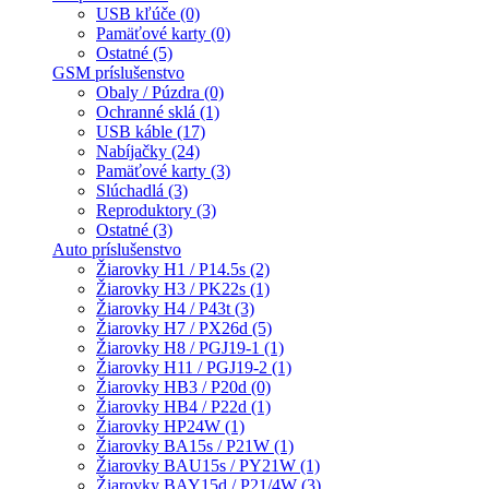
USB kľúče (0)
Pamäťové karty (0)
Ostatné (5)
GSM príslušenstvo
Obaly / Púzdra (0)
Ochranné sklá (1)
USB káble (17)
Nabíjačky (24)
Pamäťové karty (3)
Slúchadlá (3)
Reproduktory (3)
Ostatné (3)
Auto príslušenstvo
Žiarovky H1 / P14.5s (2)
Žiarovky H3 / PK22s (1)
Žiarovky H4 / P43t (3)
Žiarovky H7 / PX26d (5)
Žiarovky H8 / PGJ19-1 (1)
Žiarovky H11 / PGJ19-2 (1)
Žiarovky HB3 / P20d (0)
Žiarovky HB4 / P22d (1)
Žiarovky HP24W (1)
Žiarovky BA15s / P21W (1)
Žiarovky BAU15s / PY21W (1)
Žiarovky BAY15d / P21/4W (3)