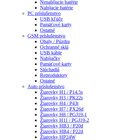
Nenabíjacie batérie
Nabíjacie batérie
PC príslušenstvo
USB kľúče
Pamäťové karty
Ostatné
GSM príslušenstvo
Obaly / Púzdra
Ochranné sklá
USB káble
Nabíjačky
Pamäťové karty
Slúchadlá
Reproduktory
Ostatné
Auto príslušenstvo
Žiarovky H1 / P14.5s
Žiarovky H3 / PK22s
Žiarovky H4 / P43t
Žiarovky H7 / PX26d
Žiarovky H8 / PGJ19-1
Žiarovky H11 / PGJ19-2
Žiarovky HB3 / P20d
Žiarovky HB4 / P22d
Žiarovky HP24W