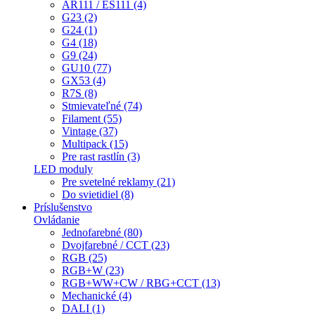
AR111 / ES111 (4)
G23 (2)
G24 (1)
G4 (18)
G9 (24)
GU10 (77)
GX53 (4)
R7S (8)
Stmievateľné (74)
Filament (55)
Vintage (37)
Multipack (15)
Pre rast rastlín (3)
LED moduly
Pre svetelné reklamy (21)
Do svietidiel (8)
Príslušenstvo
Ovládanie
Jednofarebné (80)
Dvojfarebné / CCT (23)
RGB (25)
RGB+W (23)
RGB+WW+CW / RBG+CCT (13)
Mechanické (4)
DALI (1)