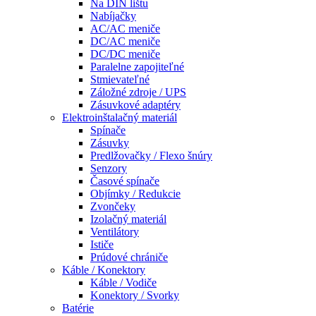
Na DIN lištu
Nabíjačky
AC/AC meniče
DC/AC meniče
DC/DC meniče
Paralelne zapojiteľné
Stmievateľné
Záložné zdroje / UPS
Zásuvkové adaptéry
Elektroinštalačný materiál
Spínače
Zásuvky
Predlžovačky / Flexo šnúry
Senzory
Časové spínače
Objímky / Redukcie
Zvončeky
Izolačný materiál
Ventilátory
Ističe
Prúdové chrániče
Káble / Konektory
Káble / Vodiče
Konektory / Svorky
Batérie