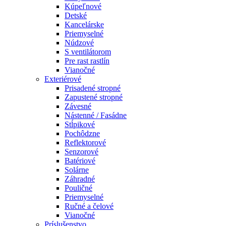
Kúpeľnové
Detské
Kancelárske
Priemyselné
Núdzové
S ventilátorom
Pre rast rastlín
Vianočné
Exteriérové
Prisadené stropné
Zapustené stropné
Závesné
Nástenné / Fasádne
Stĺpikové
Pochôdzne
Reflektorové
Senzorové
Batériové
Solárne
Záhradné
Pouličné
Priemyselné
Ručné a čelové
Vianočné
Príslušenstvo