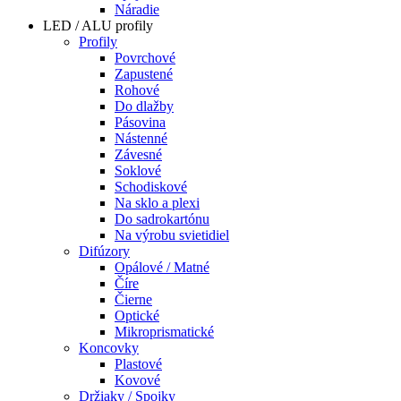
Náradie
LED / ALU profily
Profily
Povrchové
Zapustené
Rohové
Do dlažby
Pásovina
Nástenné
Závesné
Soklové
Schodiskové
Na sklo a plexi
Do sadrokartónu
Na výrobu svietidiel
Difúzory
Opálové / Matné
Číre
Čierne
Optické
Mikroprismatické
Koncovky
Plastové
Kovové
Držiaky / Spojky