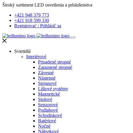
Široký sortiment LED osvetlenia a príslušenstva
+421 948 379 773
+421 918 599 330
Registrovať
/
Prihlásiť sa
Svietidlá
Interiérové
Prisadené stropné
Zapustené stropné
Závesné
Nástenné
Stojanové
Lištové systémy
Magnetické
Stolové
Senzorové
Podlahové
Schodiskové
Batériové
Nočné
Nábytkové