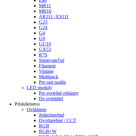
E40
MR11
MR16
AR111 / ES111
G23
G24
G4
G9
GU10
GX53
R7S
Stmievateľné
Filament
Vintage
Multipack
Pre rast rastlín
LED moduly
Pre svetelné reklamy
Do svietidiel
Príslušenstvo
Ovládanie
Jednofarebné
Dvojfarebné / CCT
RGB
RGB+W