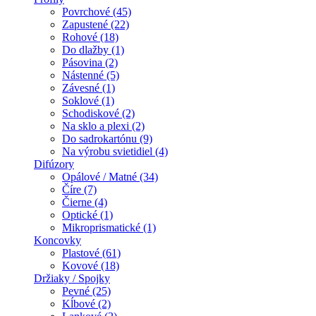
Povrchové (45)
Zapustené (22)
Rohové (18)
Do dlažby (1)
Pásovina (2)
Nástenné (5)
Závesné (1)
Soklové (1)
Schodiskové (2)
Na sklo a plexi (2)
Do sadrokartónu (9)
Na výrobu svietidiel (4)
Difúzory
Opálové / Matné (34)
Číre (7)
Čierne (4)
Optické (1)
Mikroprismatické (1)
Koncovky
Plastové (61)
Kovové (18)
Držiaky / Spojky
Pevné (25)
Kĺbové (2)