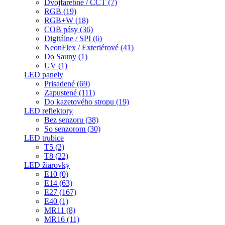
Dvojfarebné / CCT (7)
RGB (19)
RGB+W (18)
COB pásy (36)
Digitálne / SPI (6)
NeonFlex / Exteriérové (41)
Do Sauny (1)
UV (1)
LED panely
Prisadené (69)
Zapustené (111)
Do kazetového stropu (19)
LED reflektory
Bez senzoru (38)
So senzorom (30)
LED trubice
T5 (2)
T8 (22)
LED žiarovky
E10 (0)
E14 (63)
E27 (167)
E40 (1)
MR11 (8)
MR16 (11)