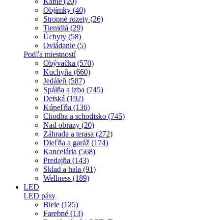
Káble (20)
Objímky (40)
Stropné rozety (26)
Tienidlá (29)
Úchyty (58)
Ovládanie (5)
Podľa miestností
Obývačka (570)
Kuchyňa (660)
Jedáleň (587)
Spálňa a izba (745)
Detská (192)
Kúpeľňa (136)
Chodba a schodisko (745)
Nad obrazy (20)
Záhrada a terasa (272)
Dieľňa a garáž (174)
Kancelária (568)
Predajňa (143)
Sklad a hala (91)
Wellness (189)
LED
LED pásy
Biele (125)
Farebné (13)