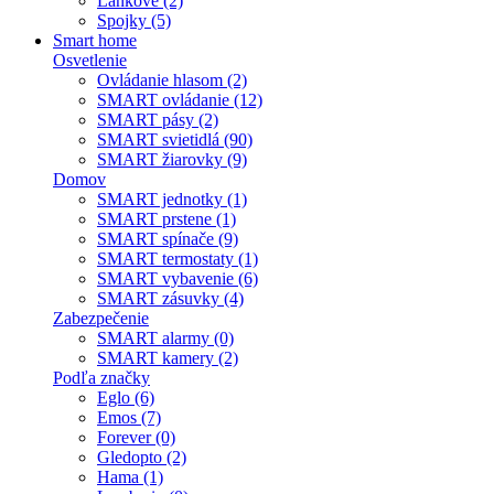
Lankové (2)
Spojky (5)
Smart home
Osvetlenie
Ovládanie hlasom (2)
SMART ovládanie (12)
SMART pásy (2)
SMART svietidlá (90)
SMART žiarovky (9)
Domov
SMART jednotky (1)
SMART prstene (1)
SMART spínače (9)
SMART termostaty (1)
SMART vybavenie (6)
SMART zásuvky (4)
Zabezpečenie
SMART alarmy (0)
SMART kamery (2)
Podľa značky
Eglo (6)
Emos (7)
Forever (0)
Gledopto (2)
Hama (1)