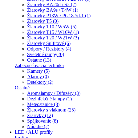
Žiarovky BA20d / S2 (2)
Žiarovky BA9s / T4W (1)
Žiarovky P13W / PG18.5d-1 (1)
Žiarovky T5 (0)
Žiarovky T10 / W5W (5)
Žiarovky T15 / W16W (1)
Žiarovky T20 / W21W (3)
Žiarovky Sulfitové (6)
Odpory / Rezistory (4)
Svetelné rampy (0)
Ostatné (13)
Zabezpečovacia technika
Kamery (5)
Alarmy (0)
Detektory (2)
Ostatné
Aromalampy / Difuzéry (3)
Dezinfekčné lampy (1)
Meteostanice (8)
Žiarovky s vláknom (25)
Žiarivky (12)
Spájkovanie (8)
Náradie (2)
LED / ALU profily
Profily