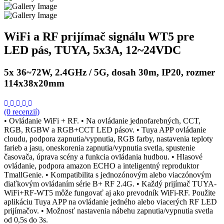
WiFi a RF prijímač signálu WT5 pre
LED pás, TUYA, 5x3A, 12~24VDC
5x 36~72W, 2.4GHz / 5G, dosah 30m, IP20, rozmer
114x38x20mm
(0 recenzií)
• Ovládanie WiFi + RF. • Na ovládanie jednofarebných, CCT,
RGB, RGBW a RGB+CCT LED pásov. • Tuya APP ovládanie
cloudu, podpora zapnutia/vypnutia, RGB farby, nastavenia teploty
farieb a jasu, oneskorenia zapnutia/vypnutia svetla, spustenie
časovača, úprava scény a funkcia ovládania hudbou. • Hlasové
ovládanie, podpora amazon ECHO a inteligentný reproduktor
TmallGenie. • Kompatibilita s jednozónovým alebo viaczónovým
diaľkovým ovládaním série B+ RF 2.4G. • Každý prijímač TUYA-
WiFi+RF-WT5 môže fungovať aj ako prevodník WiFi-RF. Použite
aplikáciu Tuya APP na ovládanie jedného alebo viacerých RF LED
prijímačov. • Možnosť nastavenia nábehu zapnutia/vypnutia svetla
od 0,5s do 3s.