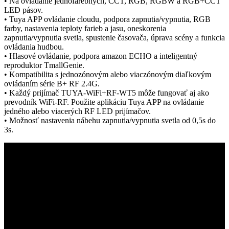
• Na ovládanie jednofarebných, CCT, RGB, RGBW a RGB+CCT
LED pásov.
• Tuya APP ovládanie cloudu, podpora zapnutia/vypnutia, RGB
farby, nastavenia teploty farieb a jasu, oneskorenia
zapnutia/vypnutia svetla, spustenie časovača, úprava scény a funkcia
ovládania hudbou.
• Hlasové ovládanie, podpora amazon ECHO a inteligentný
reproduktor TmallGenie.
• Kompatibilita s jednozónovým alebo viaczónovým diaľkovým
ovládaním série B+ RF 2.4G.
• Každý prijímač TUYA-WiFi+RF-WT5 môže fungovať aj ako
prevodník WiFi-RF. Použite aplikáciu Tuya APP na ovládanie
jedného alebo viacerých RF LED prijímačov.
• Možnosť nastavenia nábehu zapnutia/vypnutia svetla od 0,5s do
3s.