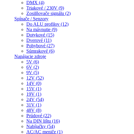
DMX (4)
Triakové / 230V (9)
Zosilňovače signálu (2)
Spínače / Senzory
Do ALU profilov (12)
Na mávnutie (9)
Dotykové (15)
Dverové (11)
Pohybové (27)
Súmrakové (6)
Napájacie zdroje
5V (6)
6V (2)
9V (5)
12V (52)
14V (0)
15V (1)
19V (1)
24V (54)
31V (1)
48V (8)
Prúdové (22)
Na DIN lištu (16)
Nabíjačky (54)
AC/AC meniče (1)