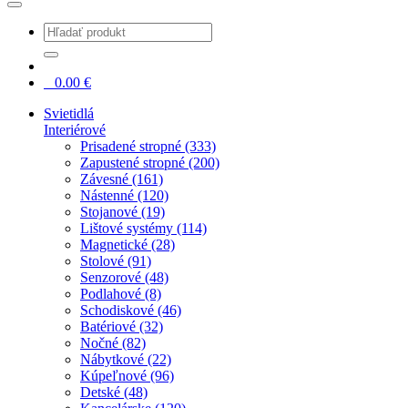
0
0.00
€
Svietidlá
Interiérové
Prisadené stropné (333)
Zapustené stropné (200)
Závesné (161)
Nástenné (120)
Stojanové (19)
Lištové systémy (114)
Magnetické (28)
Stolové (91)
Senzorové (48)
Podlahové (8)
Schodiskové (46)
Batériové (32)
Nočné (82)
Nábytkové (22)
Kúpeľnové (96)
Detské (48)