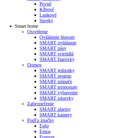
Pevné
Kĺbové
Lankové
Spojky
Smart home
Osvetlenie
Ovládanie hlasom
SMART ovládanie
SMART pásy
SMART svietidlá
SMART žiarovky
Domov
SMART jednotky
SMART prstene
SMART spínače
SMART termostaty
SMART vybavenie
SMART zásuvky
Zabezpečenie
SMART alarmy
SMART kamery
Podľa značky
Eglo
Emos
Forever