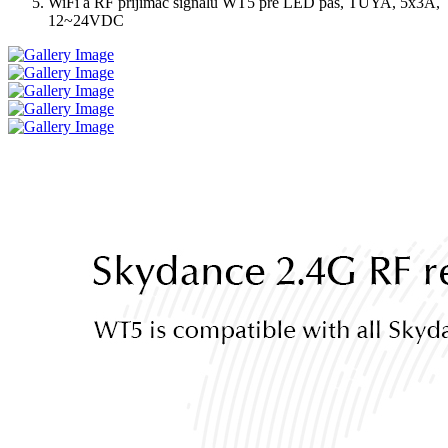
WiFi a RF prijímač signálu WT5 pre LED pás, TUYA, 5x3A,
12~24VDC