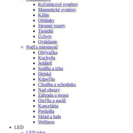
Koľajnicové systémy
Magnetické systémy
Káble
Objímky
Stropné rozety
Tienidlá
Úchyty
Ovládanie
Podľa miestností
Obývačka
Kuchyňa
Jedáleň
Spálňa a izba
Detská
Kúpeľňa
Chodba a schodisko
Nad obrazy
Záhrada a terasa
Dieľňa a garáž
Kancelária
Predajňa
Sklad a hala
Wellness
LED
LED pásy