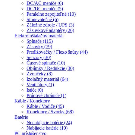
DC/AC meniče (6)
DC/DC meniče (5)
Paralelne zapojiteľné (10)
Stmievateľné (6)
Záložné zdroje / UPS (3)
Zásuvkové adaptéry (26)
Elektroinštalačný materiál
Spínače (115)
Zásuvky (79)
Predlžovačky / Flexo šnúry (44)
Senzory (30)
Časové spínače (10)
Objímky / Redukcie (30)
Zvončeky (8)
Izolačný materiál (64)
Ventilátory (1)
Ističe (0)
Prúdové chrániče (1)
Káble / Konektory
Káble / Vodiče (45)
Konektory / Svorky (68)
Batérie
Nenabíjacie batérie (24)
Nabíjacie batérie (19)
PC príslušenstvo