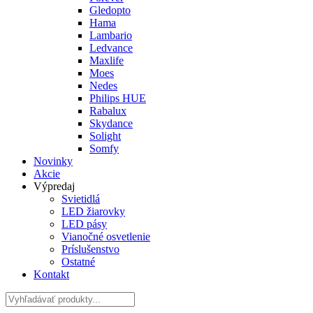
Gledopto
Hama
Lambario
Ledvance
Maxlife
Moes
Nedes
Philips HUE
Rabalux
Skydance
Solight
Somfy
Novinky
Akcie
Výpredaj
Svietidlá
LED žiarovky
LED pásy
Vianočné osvetlenie
Príslušenstvo
Ostatné
Kontakt
Hladať