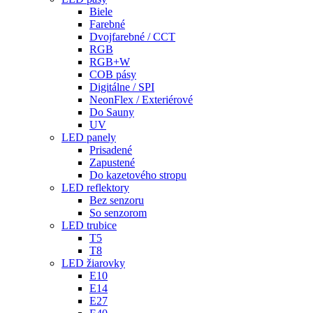
Biele
Farebné
Dvojfarebné / CCT
RGB
RGB+W
COB pásy
Digitálne / SPI
NeonFlex / Exteriérové
Do Sauny
UV
LED panely
Prisadené
Zapustené
Do kazetového stropu
LED reflektory
Bez senzoru
So senzorom
LED trubice
T5
T8
LED žiarovky
E10
E14
E27