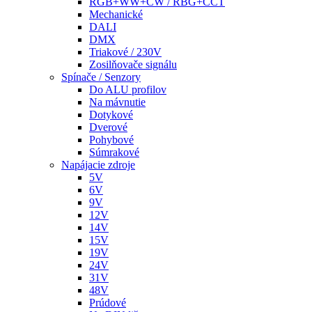
RGB+WW+CW / RBG+CCT
Mechanické
DALI
DMX
Triakové / 230V
Zosilňovače signálu
Spínače / Senzory
Do ALU profilov
Na mávnutie
Dotykové
Dverové
Pohybové
Súmrakové
Napájacie zdroje
5V
6V
9V
12V
14V
15V
19V
24V
31V
48V
Prúdové