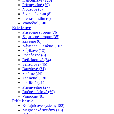
Kancelárske (120)
Priemyselné (30)
Núdzové (5)
S ventilátorom (8)
Pre rast rastlín (6)
Vianočné (140)
Exteriérové
Prisadené stropné (76)
Zapustené stropné (35)
Závesné (6)
Nástenné / Fasádne (102)
Stĺpikové (10)
Pochôdzne (8)
Reflektorové (64)
Senzorové (46)
Batériové (31)
Solárne (24)
Záhradné (130)
Pouličné (21)
Priemyselné (27)
Ručné a čelové (69)
Vianočné (81)
Príslušenstvo
Koľajnicové systémy (82)
Magnetické systémy (18)