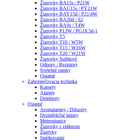
Žiarovky BA15s / P21W
Žiarovky BAU15s / PY21W
Žiarovky BAY15d / P21/4W
Žiarovky BA20d / S2
Žiarovky BA9s / T4W
Žiarovky P13W / PG18.5d-1
Žiarovky T5
Žiarovky T10 / W5W
Žiarovky T15 / W16W
Žiarovky T20 / W21W
Žiarovky Sulfitové
Odpory / Rezistory
Svetelné rampy
Ostatné
Zabezpečovacia technika
Kamery
Alarmy
Detektory
Ostatné
Aromalampy / Difuzéry
Dezinfekčné lampy
Meteostanice
Žiarovky s vláknom
Žiarivky
Spájkovanie