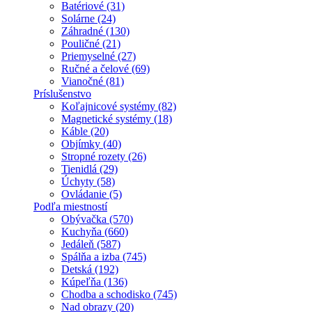
Batériové (31)
Solárne (24)
Záhradné (130)
Pouličné (21)
Priemyselné (27)
Ručné a čelové (69)
Vianočné (81)
Príslušenstvo
Koľajnicové systémy (82)
Magnetické systémy (18)
Káble (20)
Objímky (40)
Stropné rozety (26)
Tienidlá (29)
Úchyty (58)
Ovládanie (5)
Podľa miestností
Obývačka (570)
Kuchyňa (660)
Jedáleň (587)
Spálňa a izba (745)
Detská (192)
Kúpeľňa (136)
Chodba a schodisko (745)
Nad obrazy (20)