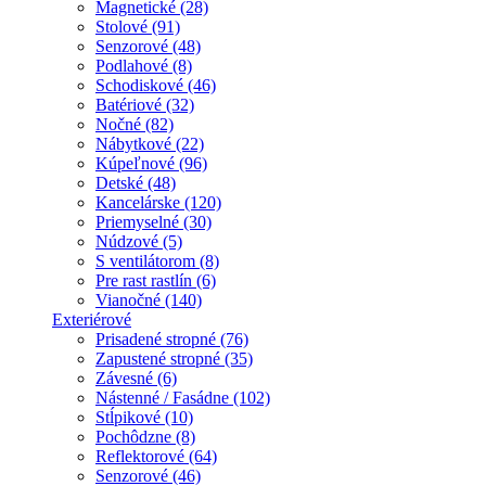
Magnetické (28)
Stolové (91)
Senzorové (48)
Podlahové (8)
Schodiskové (46)
Batériové (32)
Nočné (82)
Nábytkové (22)
Kúpeľnové (96)
Detské (48)
Kancelárske (120)
Priemyselné (30)
Núdzové (5)
S ventilátorom (8)
Pre rast rastlín (6)
Vianočné (140)
Exteriérové
Prisadené stropné (76)
Zapustené stropné (35)
Závesné (6)
Nástenné / Fasádne (102)
Stĺpikové (10)
Pochôdzne (8)
Reflektorové (64)
Senzorové (46)