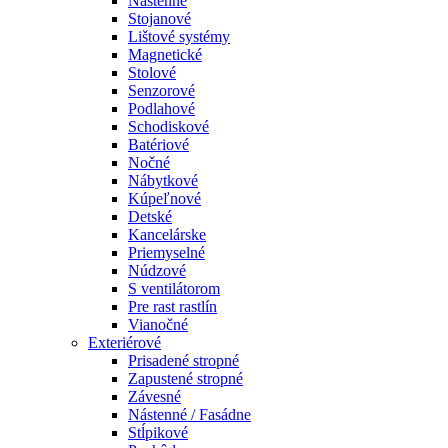
Nástenné
Stojanové
Lištové systémy
Magnetické
Stolové
Senzorové
Podlahové
Schodiskové
Batériové
Nočné
Nábytkové
Kúpeľnové
Detské
Kancelárske
Priemyselné
Núdzové
S ventilátorom
Pre rast rastlín
Vianočné
Exteriérové
Prisadené stropné
Zapustené stropné
Závesné
Nástenné / Fasádne
Stĺpikové