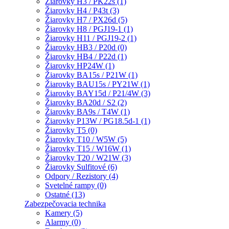
Žiarovky H3 / PK22s (1)
Žiarovky H4 / P43t (3)
Žiarovky H7 / PX26d (5)
Žiarovky H8 / PGJ19-1 (1)
Žiarovky H11 / PGJ19-2 (1)
Žiarovky HB3 / P20d (0)
Žiarovky HB4 / P22d (1)
Žiarovky HP24W (1)
Žiarovky BA15s / P21W (1)
Žiarovky BAU15s / PY21W (1)
Žiarovky BAY15d / P21/4W (3)
Žiarovky BA20d / S2 (2)
Žiarovky BA9s / T4W (1)
Žiarovky P13W / PG18.5d-1 (1)
Žiarovky T5 (0)
Žiarovky T10 / W5W (5)
Žiarovky T15 / W16W (1)
Žiarovky T20 / W21W (3)
Žiarovky Sulfitové (6)
Odpory / Rezistory (4)
Svetelné rampy (0)
Ostatné (13)
Zabezpečovacia technika
Kamery (5)
Alarmy (0)