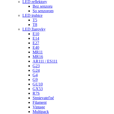
LED reflektory
Bez senzoru
So senzorom
LED trubice
T5
T8
LED žiarovky
E10
E14
E27
E40
MR11
MR16
AR111 / ES111
G23
G24
G4
G9
GU10
GX53
R7S
Stmievateľné
Filament
Vintage
Multipack