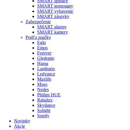
SMART spínače
SMART termostaty
SMART vybavenie
SMART zásuvky
Zabezpečenie
SMART alarmy
SMART kamery
Podľa značky
Eglo
Emos
Forever
Gledopto
Hama
Lambario
Ledvance
Maxlife
Moes
Nedes
Philips HUE
Rabalux
Skydance
Solight
Somfy
Novinky
Akcie