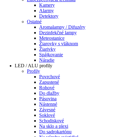
Kamery
Alarmy
Detektory
Ostatné
Aromalampy / Difuzéry
Dezinfekčné lampy
Meteostanice
Žiarovky s vláknom
Žiarivky
Spájkovanie
Náradie
LED / ALU profily
Profily
Povrchové
Zapustené
Rohové
Do dlažby
Pásovina
Nástenné
Závesné
Soklové
Schodiskové
Na sklo a plexi
Do sadrokartónu