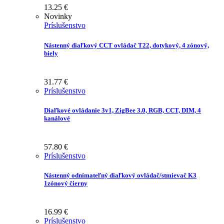
13.25
€
Novinky
Príslušenstvo
Nástenný diaľkový CCT ovládač T22, dotykový, 4 zónový,
biely
31.77
€
Príslušenstvo
Diaľkové ovládanie 3v1, ZigBee 3.0, RGB, CCT, DIM, 4
kanálové
57.80
€
Príslušenstvo
Nástenný odnímateľný diaľkový ovládač/stmievač K3
1zónový čierny
16.99
€
Príslušenstvo