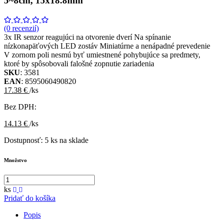
5~8cm, 15x18.8mm
(0 recenzií)
3x IR senzor reagujúci na otvorenie dverí Na spínanie
nízkonapäťových LED zostáv Miniatúrne a nenápadné prevedenie
V zornom poli nesmú byť umiestnené pohybujúce sa predmety,
ktoré by spôsobovali falošné zopnutie zariadenia
SKU
: 3581
EAN
: 8595060490820
17.38 €
/ks
Bez DPH:
14.13 €
/ks
Dostupnosť:
5 ks na sklade
Množstvo
ks
Pridať do košíka
Popis