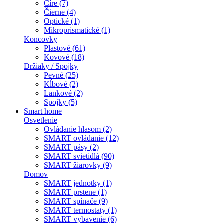
Číre (7)
Čierne (4)
Optické (1)
Mikroprismatické (1)
Koncovky
Plastové (61)
Kovové (18)
Držiaky / Spojky
Pevné (25)
Kĺbové (2)
Lankové (2)
Spojky (5)
Smart home
Osvetlenie
Ovládanie hlasom (2)
SMART ovládanie (12)
SMART pásy (2)
SMART svietidlá (90)
SMART žiarovky (9)
Domov
SMART jednotky (1)
SMART prstene (1)
SMART spínače (9)
SMART termostaty (1)
SMART vybavenie (6)