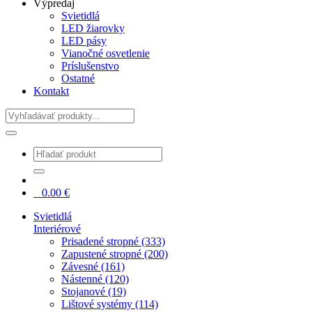
Výpredaj
Svietidlá
LED žiarovky
LED pásy
Vianočné osvetlenie
Príslušenstvo
Ostatné
Kontakt
Hladať
0
0.00
€
Svietidlá
Interiérové
Prisadené stropné (333)
Zapustené stropné (200)
Závesné (161)
Nástenné (120)
Stojanové (19)
Lištové systémy (114)