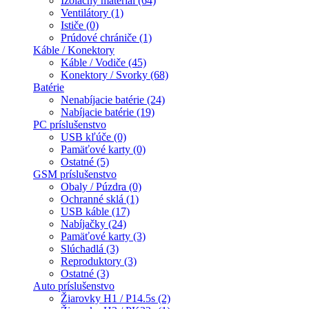
Izolačný materiál (64)
Ventilátory (1)
Ističe (0)
Prúdové chrániče (1)
Káble / Konektory
Káble / Vodiče (45)
Konektory / Svorky (68)
Batérie
Nenabíjacie batérie (24)
Nabíjacie batérie (19)
PC príslušenstvo
USB kľúče (0)
Pamäťové karty (0)
Ostatné (5)
GSM príslušenstvo
Obaly / Púzdra (0)
Ochranné sklá (1)
USB káble (17)
Nabíjačky (24)
Pamäťové karty (3)
Slúchadlá (3)
Reproduktory (3)
Ostatné (3)
Auto príslušenstvo
Žiarovky H1 / P14.5s (2)