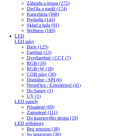
Záhrada a terasa (272)
Dieľňa a garáž (174)
Kancelária (568)
Predajňa (143)
Sklad a hala (91)
Wellness (189)
LED
LED pásy
Biele (125)
Farebné (13)
Dvojfarebné / CCT (7)
RGB (19)
RGB+W (18)
COB pásy (36)
Digitálne / SPI (6)
NeonFlex / Exteriérové (41)
Do Sauny (1)
UV (1)
LED panely
Prisadené (69)
Zapustené (111)
Do kazetového stropu (19)
LED reflektory
Bez senzoru (38)
So senzorom (30)