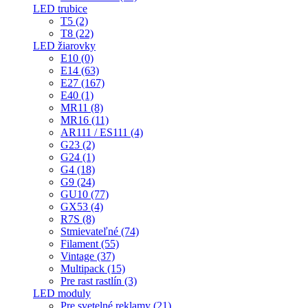
LED trubice
T5 (2)
T8 (22)
LED žiarovky
E10 (0)
E14 (63)
E27 (167)
E40 (1)
MR11 (8)
MR16 (11)
AR111 / ES111 (4)
G23 (2)
G24 (1)
G4 (18)
G9 (24)
GU10 (77)
GX53 (4)
R7S (8)
Stmievateľné (74)
Filament (55)
Vintage (37)
Multipack (15)
Pre rast rastlín (3)
LED moduly
Pre svetelné reklamy (21)