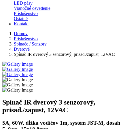
LED pásy
Vianočné osvetlenie
Príslušenstvo
Ostatné
Kontakt
Domov
Príslušenstvo
Spínače / Senzory
Dverové
Spínač IR dverový 3 senzorový, prisad./zapust, 12VAC
Spínač IR dverový 3 senzorový,
prisad./zapust, 12VAC
5A, 60W, dĺžka vodičov 1m, systém JST-M, dosah