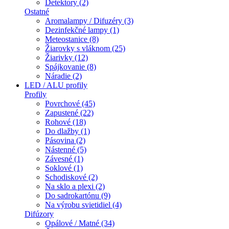
Detektory (2)
Ostatné
Aromalampy / Difuzéry (3)
Dezinfekčné lampy (1)
Meteostanice (8)
Žiarovky s vláknom (25)
Žiarivky (12)
Spájkovanie (8)
Náradie (2)
LED / ALU profily
Profily
Povrchové (45)
Zapustené (22)
Rohové (18)
Do dlažby (1)
Pásovina (2)
Nástenné (5)
Závesné (1)
Soklové (1)
Schodiskové (2)
Na sklo a plexi (2)
Do sadrokartónu (9)
Na výrobu svietidiel (4)
Difúzory
Opálové / Matné (34)