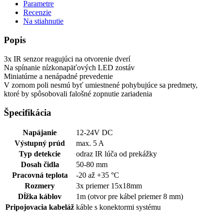
Parametre
Recenzie
Na stiahnutie
Popis
3x IR senzor reagujúci na otvorenie dverí
Na spínanie nízkonapäťových LED zostáv
Miniatúrne a nenápadné prevedenie
V zornom poli nesmú byť umiestnené pohybujúce sa predmety,
ktoré by spôsobovali falošné zopnutie zariadenia
Špecifikácia
Napájanie
12-24V DC
Výstupný prúd
max. 5 A
Typ detekcie
odraz IR lúča od prekážky
Dosah čidla
50-80 mm
Pracovná teplota
-20 až +35 °C
Rozmery
3x priemer 15x18mm
Dĺžka káblov
1m (otvor pre kábel priemer 8 mm)
Pripojovacia kabeláž
káble s konektormi systému