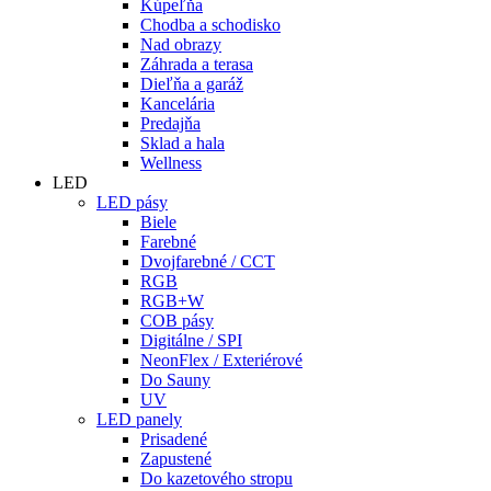
Kúpeľňa
Chodba a schodisko
Nad obrazy
Záhrada a terasa
Dieľňa a garáž
Kancelária
Predajňa
Sklad a hala
Wellness
LED
LED pásy
Biele
Farebné
Dvojfarebné / CCT
RGB
RGB+W
COB pásy
Digitálne / SPI
NeonFlex / Exteriérové
Do Sauny
UV
LED panely
Prisadené
Zapustené
Do kazetového stropu