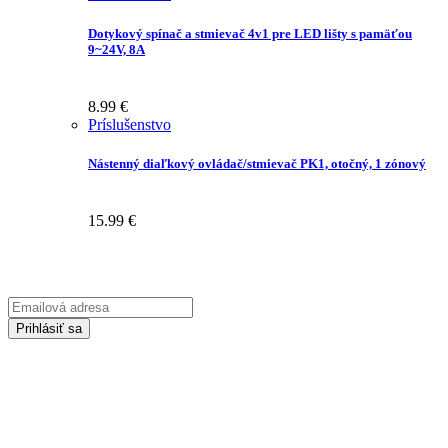
Dotykový spínač a stmievač 4v1 pre LED lišty s pamäťou
9~24V, 8A
8.99
€
Príslušenstvo
Nástenný diaľkový ovládač/stmievač PK1, otočný, 1 zónový
15.99
€
Prihláste sa na odber Newsletter-u
Emailová
adresa
Prihlásiť sa
Zadaním svojej emailovej adresy súhlasíte so spracúvaním Vašich
osobných údajov za účelom marketingu. Bližšie informácie nájdete
TU