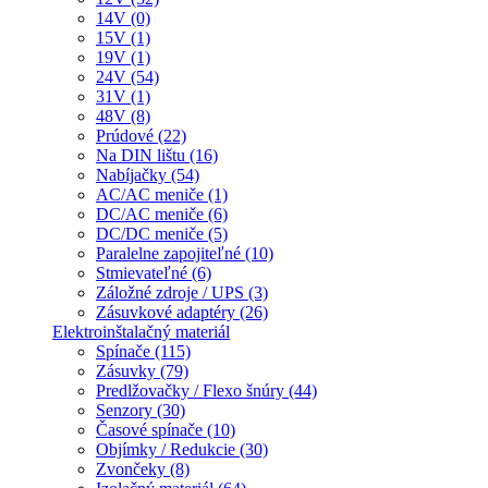
14V (0)
15V (1)
19V (1)
24V (54)
31V (1)
48V (8)
Prúdové (22)
Na DIN lištu (16)
Nabíjačky (54)
AC/AC meniče (1)
DC/AC meniče (6)
DC/DC meniče (5)
Paralelne zapojiteľné (10)
Stmievateľné (6)
Záložné zdroje / UPS (3)
Zásuvkové adaptéry (26)
Elektroinštalačný materiál
Spínače (115)
Zásuvky (79)
Predlžovačky / Flexo šnúry (44)
Senzory (30)
Časové spínače (10)
Objímky / Redukcie (30)
Zvončeky (8)