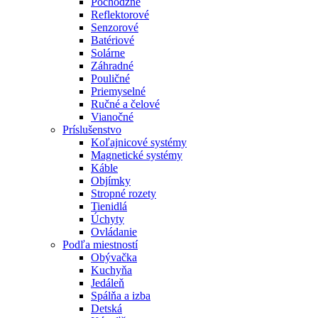
Pochôdzne
Reflektorové
Senzorové
Batériové
Solárne
Záhradné
Pouličné
Priemyselné
Ručné a čelové
Vianočné
Príslušenstvo
Koľajnicové systémy
Magnetické systémy
Káble
Objímky
Stropné rozety
Tienidlá
Úchyty
Ovládanie
Podľa miestností
Obývačka
Kuchyňa
Jedáleň
Spálňa a izba
Detská