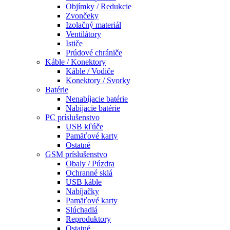
Objímky / Redukcie
Zvončeky
Izolačný materiál
Ventilátory
Ističe
Prúdové chrániče
Káble / Konektory
Káble / Vodiče
Konektory / Svorky
Batérie
Nenabíjacie batérie
Nabíjacie batérie
PC príslušenstvo
USB kľúče
Pamäťové karty
Ostatné
GSM príslušenstvo
Obaly / Púzdra
Ochranné sklá
USB káble
Nabíjačky
Pamäťové karty
Slúchadlá
Reproduktory
Ostatné