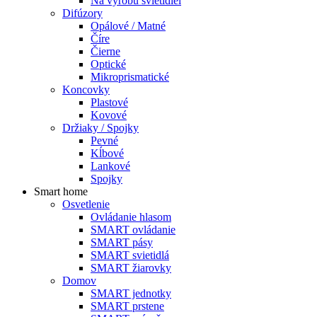
Na výrobu svietidiel
Difúzory
Opálové / Matné
Číre
Čierne
Optické
Mikroprismatické
Koncovky
Plastové
Kovové
Držiaky / Spojky
Pevné
Kĺbové
Lankové
Spojky
Smart home
Osvetlenie
Ovládanie hlasom
SMART ovládanie
SMART pásy
SMART svietidlá
SMART žiarovky
Domov
SMART jednotky
SMART prstene