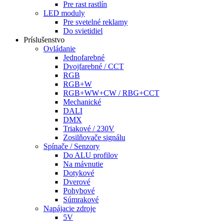
Pre rast rastlín
LED moduly
Pre svetelné reklamy
Do svietidiel
Príslušenstvo
Ovládanie
Jednofarebné
Dvojfarebné / CCT
RGB
RGB+W
RGB+WW+CW / RBG+CCT
Mechanické
DALI
DMX
Triakové / 230V
Zosilňovače signálu
Spínače / Senzory
Do ALU profilov
Na mávnutie
Dotykové
Dverové
Pohybové
Súmrakové
Napájacie zdroje
5V