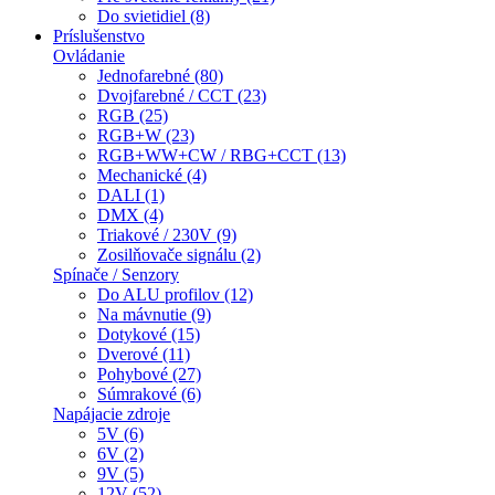
Do svietidiel (8)
Príslušenstvo
Ovládanie
Jednofarebné (80)
Dvojfarebné / CCT (23)
RGB (25)
RGB+W (23)
RGB+WW+CW / RBG+CCT (13)
Mechanické (4)
DALI (1)
DMX (4)
Triakové / 230V (9)
Zosilňovače signálu (2)
Spínače / Senzory
Do ALU profilov (12)
Na mávnutie (9)
Dotykové (15)
Dverové (11)
Pohybové (27)
Súmrakové (6)
Napájacie zdroje
5V (6)
6V (2)
9V (5)
12V (52)