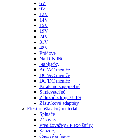
6V
9V
12V
14V
15V
19V
24V
31V
48V
Prúdové
Na DIN lištu
Nabíjačky
AC/AC meniče
DC/AC meniče
DC/DC meniče
Paralelne zapojiteľné
Stmievateľné
Záložné zdroje / UPS
Zásuvkové adaptéry
Elektroinštalačný materiál
Spínače
Zásuvky
Predlžovačky / Flexo šnúry
Senzory
Časové spínače