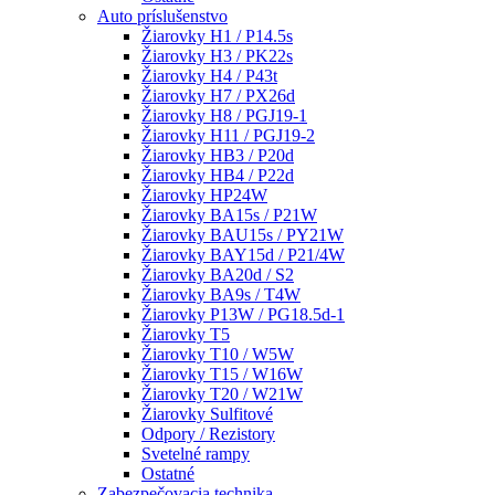
Auto príslušenstvo
Žiarovky H1 / P14.5s
Žiarovky H3 / PK22s
Žiarovky H4 / P43t
Žiarovky H7 / PX26d
Žiarovky H8 / PGJ19-1
Žiarovky H11 / PGJ19-2
Žiarovky HB3 / P20d
Žiarovky HB4 / P22d
Žiarovky HP24W
Žiarovky BA15s / P21W
Žiarovky BAU15s / PY21W
Žiarovky BAY15d / P21/4W
Žiarovky BA20d / S2
Žiarovky BA9s / T4W
Žiarovky P13W / PG18.5d-1
Žiarovky T5
Žiarovky T10 / W5W
Žiarovky T15 / W16W
Žiarovky T20 / W21W
Žiarovky Sulfitové
Odpory / Rezistory
Svetelné rampy
Ostatné
Zabezpečovacia technika