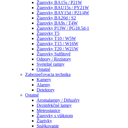
Žiarovky BA15s / P21W
Žiarovky BAU15s / PY21W
Žiarovky BAY15d / P21/4W
Žiarovky BA20d / S2
Žiarovky BA9s / T4W
Žiarovky P13W / PG18.5d-1
Žiarovky T5
Žiarovky T10 / W5W
Žiarovky T15 / W16W
Žiarovky T20 / W21W
Žiarovky Sulfitové
Odpory / Rezistory
Svetelné rampy
Ostatné
Zabezpečovacia technika
Kamery
Alarmy
Detektory
Ostatné
Aromalampy / Difuzéry
Dezinfekčné lampy
Meteostanice
Žiarovky s vláknom
Žiarivky
Spájkovanie