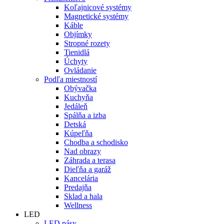
Koľajnicové systémy
Magnetické systémy
Káble
Objímky
Stropné rozety
Tienidlá
Úchyty
Ovládanie
Podľa miestností
Obývačka
Kuchyňa
Jedáleň
Spálňa a izba
Detská
Kúpeľňa
Chodba a schodisko
Nad obrazy
Záhrada a terasa
Dieľňa a garáž
Kancelária
Predajňa
Sklad a hala
Wellness
LED
LED pásy