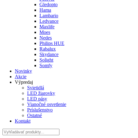
Gledopto
Hama
Lambario
Ledvance
Maxlife
Moes
Nedes
Philips HUE
Rabalux
Skydance
Solight
Somfy
Novinky
Akcie
Výpredaj
Svietidlá
LED žiarovky
LED pásy
Vianočné osvetlenie
Príslušenstvo
Ostatné
Kontakt
Hladať