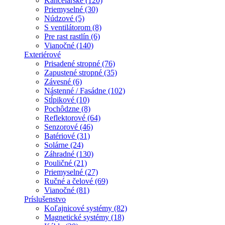
Kancelárske (120)
Priemyselné (30)
Núdzové (5)
S ventilátorom (8)
Pre rast rastlín (6)
Vianočné (140)
Exteriérové
Prisadené stropné (76)
Zapustené stropné (35)
Závesné (6)
Nástenné / Fasádne (102)
Stĺpikové (10)
Pochôdzne (8)
Reflektorové (64)
Senzorové (46)
Batériové (31)
Solárne (24)
Záhradné (130)
Pouličné (21)
Priemyselné (27)
Ručné a čelové (69)
Vianočné (81)
Príslušenstvo
Koľajnicové systémy (82)
Magnetické systémy (18)