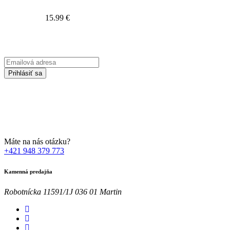
15.99
€
Prihláste sa na odber Newsletter-u
Emailová
adresa
Prihlásiť sa
Zadaním svojej emailovej adresy súhlasíte so spracúvaním Vašich
osobných údajov za účelom marketingu. Bližšie informácie nájdete
TU
Máte na nás otázku?
+421 948 379 773
Kamenná predajňa
Robotnícka 11591/1J 036 01 Martin