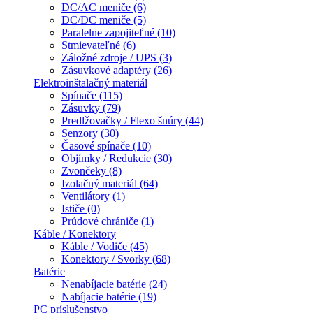
DC/AC meniče (6)
DC/DC meniče (5)
Paralelne zapojiteľné (10)
Stmievateľné (6)
Záložné zdroje / UPS (3)
Zásuvkové adaptéry (26)
Elektroinštalačný materiál
Spínače (115)
Zásuvky (79)
Predlžovačky / Flexo šnúry (44)
Senzory (30)
Časové spínače (10)
Objímky / Redukcie (30)
Zvončeky (8)
Izolačný materiál (64)
Ventilátory (1)
Ističe (0)
Prúdové chrániče (1)
Káble / Konektory
Káble / Vodiče (45)
Konektory / Svorky (68)
Batérie
Nenabíjacie batérie (24)
Nabíjacie batérie (19)
PC príslušenstvo