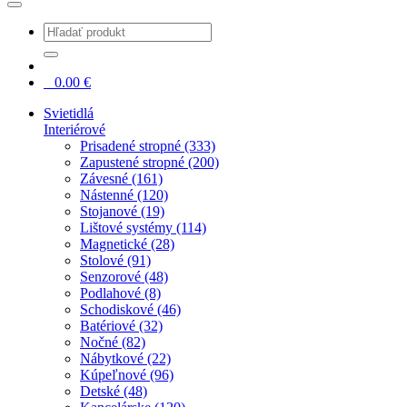
0
0.00
€
Svietidlá
Interiérové
Prisadené stropné (333)
Zapustené stropné (200)
Závesné (161)
Nástenné (120)
Stojanové (19)
Lištové systémy (114)
Magnetické (28)
Stolové (91)
Senzorové (48)
Podlahové (8)
Schodiskové (46)
Batériové (32)
Nočné (82)
Nábytkové (22)
Kúpeľnové (96)
Detské (48)