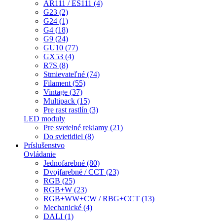
AR111 / ES111 (4)
G23 (2)
G24 (1)
G4 (18)
G9 (24)
GU10 (77)
GX53 (4)
R7S (8)
Stmievateľné (74)
Filament (55)
Vintage (37)
Multipack (15)
Pre rast rastlín (3)
LED moduly
Pre svetelné reklamy (21)
Do svietidiel (8)
Príslušenstvo
Ovládanie
Jednofarebné (80)
Dvojfarebné / CCT (23)
RGB (25)
RGB+W (23)
RGB+WW+CW / RBG+CCT (13)
Mechanické (4)
DALI (1)