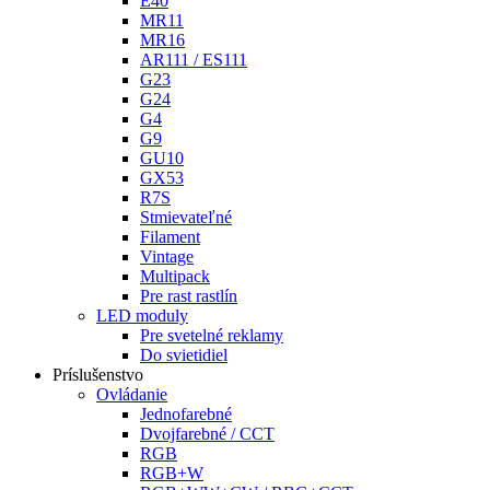
E40
MR11
MR16
AR111 / ES111
G23
G24
G4
G9
GU10
GX53
R7S
Stmievateľné
Filament
Vintage
Multipack
Pre rast rastlín
LED moduly
Pre svetelné reklamy
Do svietidiel
Príslušenstvo
Ovládanie
Jednofarebné
Dvojfarebné / CCT
RGB
RGB+W