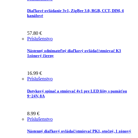
Diaľkové ovládanie 3v1, ZigBee 3.0, RGB, CCT, DIM, 4
kanálové
57.80
€
Príslušenstvo
Nástenný odnímateľný diaľkový ovládač/stmievač K3
1zónový čierny
16.99
€
Príslušenstvo
Dotykový spínač a stmievač 4v1 pre LED lišty s pamäťou
9~24V, 8A
8.99
€
Príslušenstvo
Nástenný diaľkový ovládač/stmievač PK1, otočný, 1 zónový