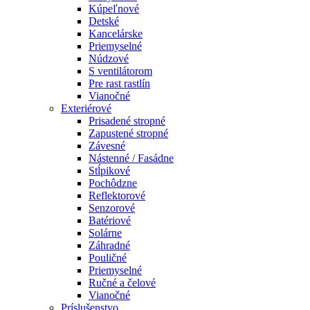
Kúpeľnové
Detské
Kancelárske
Priemyselné
Núdzové
S ventilátorom
Pre rast rastlín
Vianočné
Exteriérové
Prisadené stropné
Zapustené stropné
Závesné
Nástenné / Fasádne
Stĺpikové
Pochôdzne
Reflektorové
Senzorové
Batériové
Solárne
Záhradné
Pouličné
Priemyselné
Ručné a čelové
Vianočné
Príslušenstvo