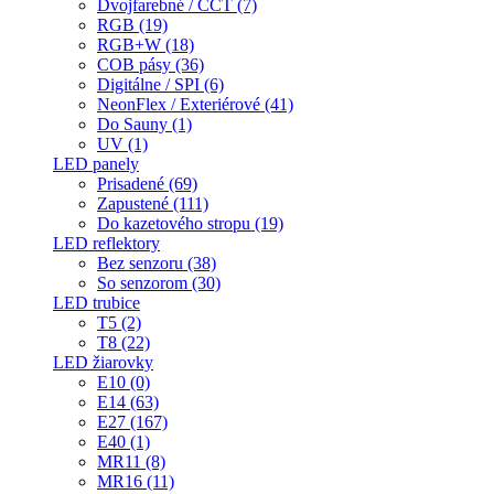
Dvojfarebné / CCT (7)
RGB (19)
RGB+W (18)
COB pásy (36)
Digitálne / SPI (6)
NeonFlex / Exteriérové (41)
Do Sauny (1)
UV (1)
LED panely
Prisadené (69)
Zapustené (111)
Do kazetového stropu (19)
LED reflektory
Bez senzoru (38)
So senzorom (30)
LED trubice
T5 (2)
T8 (22)
LED žiarovky
E10 (0)
E14 (63)
E27 (167)
E40 (1)
MR11 (8)
MR16 (11)