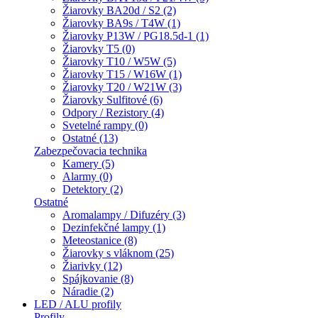
Žiarovky BA20d / S2 (2)
Žiarovky BA9s / T4W (1)
Žiarovky P13W / PG18.5d-1 (1)
Žiarovky T5 (0)
Žiarovky T10 / W5W (5)
Žiarovky T15 / W16W (1)
Žiarovky T20 / W21W (3)
Žiarovky Sulfitové (6)
Odpory / Rezistory (4)
Svetelné rampy (0)
Ostatné (13)
Zabezpečovacia technika
Kamery (5)
Alarmy (0)
Detektory (2)
Ostatné
Aromalampy / Difuzéry (3)
Dezinfekčné lampy (1)
Meteostanice (8)
Žiarovky s vláknom (25)
Žiarivky (12)
Spájkovanie (8)
Náradie (2)
LED / ALU profily
Profily