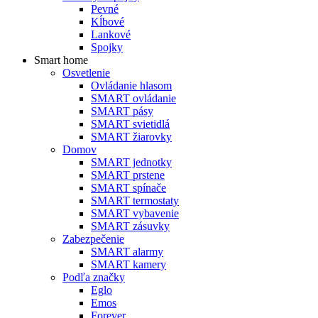
Pevné
Kĺbové
Lankové
Spojky
Smart home
Osvetlenie
Ovládanie hlasom
SMART ovládanie
SMART pásy
SMART svietidlá
SMART žiarovky
Domov
SMART jednotky
SMART prstene
SMART spínače
SMART termostaty
SMART vybavenie
SMART zásuvky
Zabezpečenie
SMART alarmy
SMART kamery
Podľa značky
Eglo
Emos
Forever