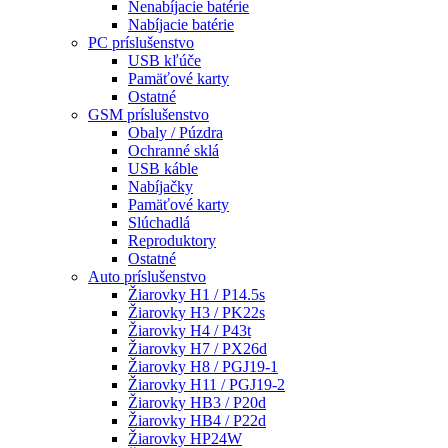
Nenabíjacie batérie
Nabíjacie batérie
PC príslušenstvo
USB kľúče
Pamäťové karty
Ostatné
GSM príslušenstvo
Obaly / Púzdra
Ochranné sklá
USB káble
Nabíjačky
Pamäťové karty
Slúchadlá
Reproduktory
Ostatné
Auto príslušenstvo
Žiarovky H1 / P14.5s
Žiarovky H3 / PK22s
Žiarovky H4 / P43t
Žiarovky H7 / PX26d
Žiarovky H8 / PGJ19-1
Žiarovky H11 / PGJ19-2
Žiarovky HB3 / P20d
Žiarovky HB4 / P22d
Žiarovky HP24W