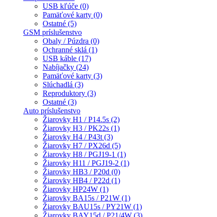
USB kľúče (0)
Pamäťové karty (0)
Ostatné (5)
GSM príslušenstvo
Obaly / Púzdra (0)
Ochranné sklá (1)
USB káble (17)
Nabíjačky (24)
Pamäťové karty (3)
Slúchadlá (3)
Reproduktory (3)
Ostatné (3)
Auto príslušenstvo
Žiarovky H1 / P14.5s (2)
Žiarovky H3 / PK22s (1)
Žiarovky H4 / P43t (3)
Žiarovky H7 / PX26d (5)
Žiarovky H8 / PGJ19-1 (1)
Žiarovky H11 / PGJ19-2 (1)
Žiarovky HB3 / P20d (0)
Žiarovky HB4 / P22d (1)
Žiarovky HP24W (1)
Žiarovky BA15s / P21W (1)
Žiarovky BAU15s / PY21W (1)
Žiarovky BAY15d / P21/4W (3)