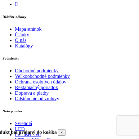
Dôležité odkazy
Mapa stránok
Články
O nás
Katalógy
Podmienky
Obchodné podmienky
Veľkoobchodné podmienky
Ochrana osobných údajov
Reklamačný poriadok
Doprava a platby
Odstúpenie od zmluvy
Naša ponuka
Svietidlá
LED
dukt bol pridaný do košíka
×
Príslušenstvo