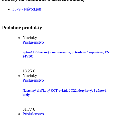
3579 - Návod.pdf
Podobné produkty
Novinky
Príslušenstvo
Spínač IR dverový / na mávnutie, prisadený / zapustený, 12-
24VDC
13.25
€
Novinky
Príslušenstvo
Nástenný diaľkový CCT ovládač T22, dotykový, 4 zónový,
biely
31.77
€
Príslušenstvo