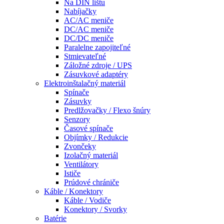
Na DIN lištu
Nabíjačky
AC/AC meniče
DC/AC meniče
DC/DC meniče
Paralelne zapojiteľné
Stmievateľné
Záložné zdroje / UPS
Zásuvkové adaptéry
Elektroinštalačný materiál
Spínače
Zásuvky
Predlžovačky / Flexo šnúry
Senzory
Časové spínače
Objímky / Redukcie
Zvončeky
Izolačný materiál
Ventilátory
Ističe
Prúdové chrániče
Káble / Konektory
Káble / Vodiče
Konektory / Svorky
Batérie