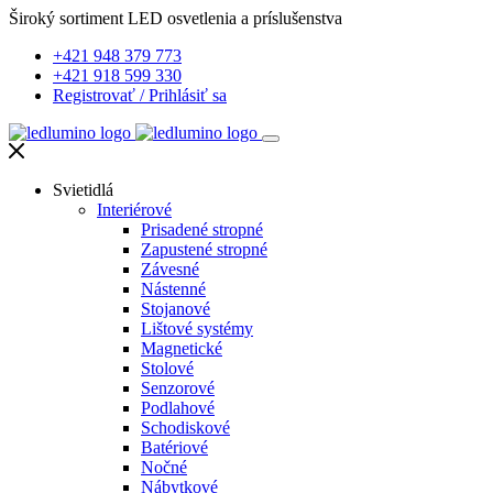
Široký sortiment LED osvetlenia a príslušenstva
+421 948 379 773
+421 918 599 330
Registrovať
/
Prihlásiť sa
Svietidlá
Interiérové
Prisadené stropné
Zapustené stropné
Závesné
Nástenné
Stojanové
Lištové systémy
Magnetické
Stolové
Senzorové
Podlahové
Schodiskové
Batériové
Nočné
Nábytkové