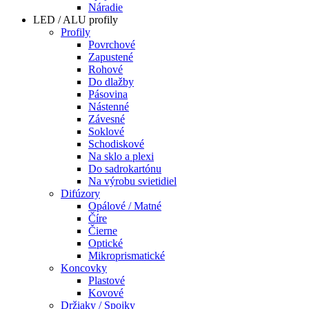
Náradie
LED / ALU profily
Profily
Povrchové
Zapustené
Rohové
Do dlažby
Pásovina
Nástenné
Závesné
Soklové
Schodiskové
Na sklo a plexi
Do sadrokartónu
Na výrobu svietidiel
Difúzory
Opálové / Matné
Číre
Čierne
Optické
Mikroprismatické
Koncovky
Plastové
Kovové
Držiaky / Spojky