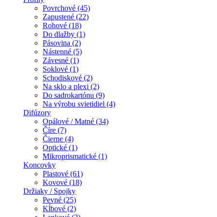
Povrchové (45)
Zapustené (22)
Rohové (18)
Do dlažby (1)
Pásovina (2)
Nástenné (5)
Závesné (1)
Soklové (1)
Schodiskové (2)
Na sklo a plexi (2)
Do sadrokartónu (9)
Na výrobu svietidiel (4)
Difúzory
Opálové / Matné (34)
Číre (7)
Čierne (4)
Optické (1)
Mikroprismatické (1)
Koncovky
Plastové (61)
Kovové (18)
Držiaky / Spojky
Pevné (25)
Kĺbové (2)