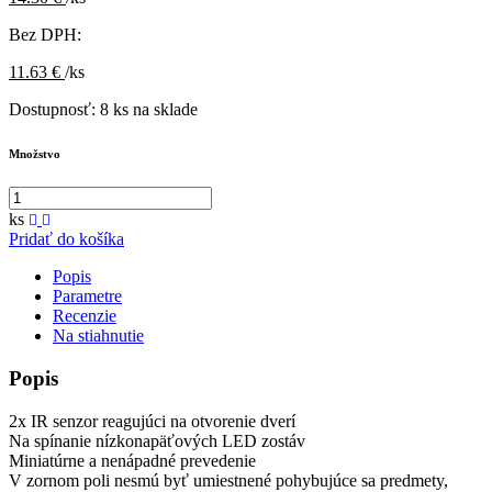
Bez DPH:
11.63 €
/ks
Dostupnosť:
8 ks na sklade
Množstvo
ks
Pridať do košíka
Popis
Parametre
Recenzie
Na stiahnutie
Popis
2x IR senzor reagujúci na otvorenie dverí
Na spínanie nízkonapäťových LED zostáv
Miniatúrne a nenápadné prevedenie
V zornom poli nesmú byť umiestnené pohybujúce sa predmety,