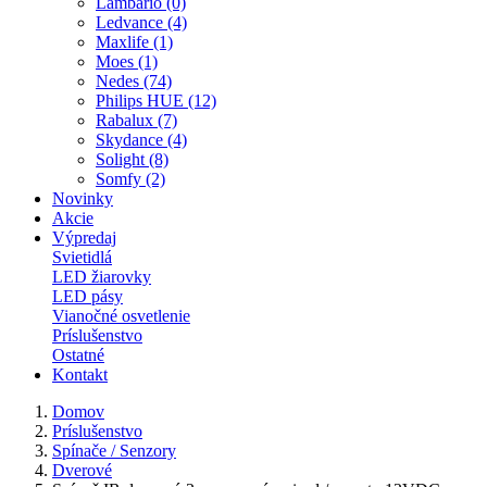
Lambario (0)
Ledvance (4)
Maxlife (1)
Moes (1)
Nedes (74)
Philips HUE (12)
Rabalux (7)
Skydance (4)
Solight (8)
Somfy (2)
Novinky
Akcie
Výpredaj
Svietidlá
LED žiarovky
LED pásy
Vianočné osvetlenie
Príslušenstvo
Ostatné
Kontakt
Domov
Príslušenstvo
Spínače / Senzory
Dverové