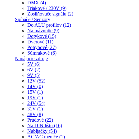
DMX (4)
Triakové / 230V (9)
Zosilňovače signálu (2)
Spínače / Senzory
Do ALU profilov (12)
Na mávnutie (9)
Dotykové (15)
Dverové (11)
Pohybové (27)
Súmrakové (6)
Napájacie zdroje
5V (6)
6V (2)
9V (5)
12V (52)
14V (0)
15V (1)
19V (1)
24V (54)
31V (1)
48V (8)
Prúdové (22)
Na DIN lištu (16)
Nabíjačky (54)
AC/AC meniče (1)