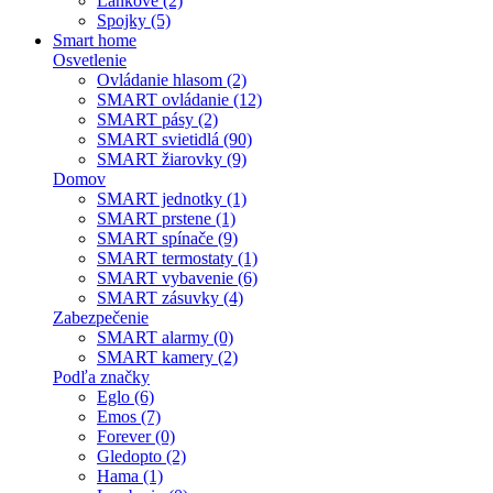
Lankové (2)
Spojky (5)
Smart home
Osvetlenie
Ovládanie hlasom (2)
SMART ovládanie (12)
SMART pásy (2)
SMART svietidlá (90)
SMART žiarovky (9)
Domov
SMART jednotky (1)
SMART prstene (1)
SMART spínače (9)
SMART termostaty (1)
SMART vybavenie (6)
SMART zásuvky (4)
Zabezpečenie
SMART alarmy (0)
SMART kamery (2)
Podľa značky
Eglo (6)
Emos (7)
Forever (0)
Gledopto (2)
Hama (1)