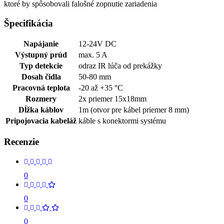
ktoré by spôsobovali falošné zopnutie zariadenia
Špecifikácia
Napájanie
12-24V DC
Výstupný prúd
max. 5 A
Typ detekcie
odraz IR lúča od prekážky
Dosah čidla
50-80 mm
Pracovná teplota
-20 až +35 °C
Rozmery
2x priemer 15x18mm
Dĺžka káblov
1m (otvor pre kábel priemer 8 mm)
Pripojovacia kabeláž
káble s konektormi systému
Recenzie
0
0
0