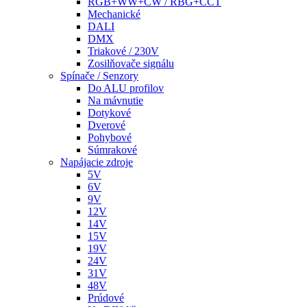
RGB+WW+CW / RBG+CCT
Mechanické
DALI
DMX
Triakové / 230V
Zosilňovače signálu
Spínače / Senzory
Do ALU profilov
Na mávnutie
Dotykové
Dverové
Pohybové
Súmrakové
Napájacie zdroje
5V
6V
9V
12V
14V
15V
19V
24V
31V
48V
Prúdové