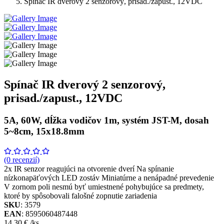
Spínač IR dverový 2 senzorový, prisad./zapust., 12VDC
Spínač IR dverový 2 senzorový,
prisad./zapust., 12VDC
5A, 60W, dĺžka vodičov 1m, systém JST-M, dosah
5~8cm, 15x18.8mm
(0 recenzií)
2x IR senzor reagujúci na otvorenie dverí Na spínanie
nízkonapäťových LED zostáv Miniatúrne a nenápadné prevedenie
V zornom poli nesmú byť umiestnené pohybujúce sa predmety,
ktoré by spôsobovali falošné zopnutie zariadenia
SKU
: 3579
EAN
: 8595060487448
14.30 €
/ks