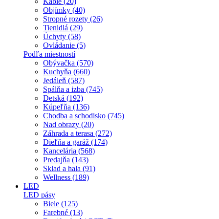
Káble (20)
Objímky (40)
Stropné rozety (26)
Tienidlá (29)
Úchyty (58)
Ovládanie (5)
Podľa miestností
Obývačka (570)
Kuchyňa (660)
Jedáleň (587)
Spálňa a izba (745)
Detská (192)
Kúpeľňa (136)
Chodba a schodisko (745)
Nad obrazy (20)
Záhrada a terasa (272)
Dieľňa a garáž (174)
Kancelária (568)
Predajňa (143)
Sklad a hala (91)
Wellness (189)
LED
LED pásy
Biele (125)
Farebné (13)