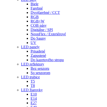
Biele
Farebné
Dvojfarebné / CCT
RGB
RGB+W
COB pásy
Digitálne / SPI
NeonFlex / Exteriérové
Do Sauny
UV
LED panely
Prisadené
Zapustené
Do kazetového stropu
LED reflektory
Bez senzoru
So senzorom
LED trubice
T5
T8
LED žiarovky
E10
E14
E27