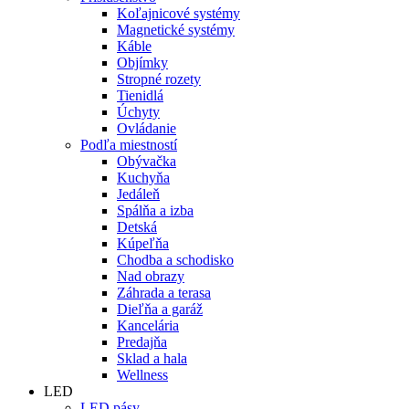
Koľajnicové systémy
Magnetické systémy
Káble
Objímky
Stropné rozety
Tienidlá
Úchyty
Ovládanie
Podľa miestností
Obývačka
Kuchyňa
Jedáleň
Spálňa a izba
Detská
Kúpeľňa
Chodba a schodisko
Nad obrazy
Záhrada a terasa
Dieľňa a garáž
Kancelária
Predajňa
Sklad a hala
Wellness
LED
LED pásy