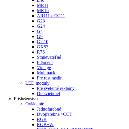
E40
MR11
MR16
AR111 / ES111
G23
G24
G4
G9
GU10
GX53
R7S
Stmievateľné
Filament
Vintage
Multipack
Pre rast rastlín
LED moduly
Pre svetelné reklamy
Do svietidiel
Príslušenstvo
Ovládanie
Jednofarebné
Dvojfarebné / CCT
RGB
RGB+W