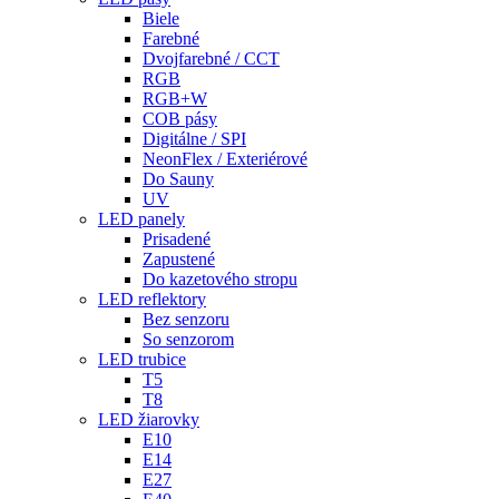
Biele
Farebné
Dvojfarebné / CCT
RGB
RGB+W
COB pásy
Digitálne / SPI
NeonFlex / Exteriérové
Do Sauny
UV
LED panely
Prisadené
Zapustené
Do kazetového stropu
LED reflektory
Bez senzoru
So senzorom
LED trubice
T5
T8
LED žiarovky
E10
E14
E27