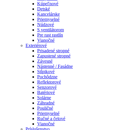
Kúpeľnové
Detské
Kancelárske
Priemyselné
Núdzové
S ventilátorom
Pre rast rastlín
Vianočné
Exteriérové
Prisadené stropné
Zapustené stropné
Závesné
Nástenné / Fasádne
Stĺpikové
Pochôdzne
Reflektorové
Senzorové
Batériové
Solárne
Záhradné
Pouličné
Priemyselné
Ručné a čelové
Vianočné
Príslušenstvo