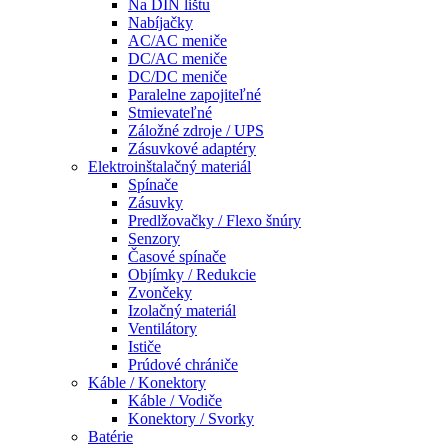
Na DIN lištu
Nabíjačky
AC/AC meniče
DC/AC meniče
DC/DC meniče
Paralelne zapojiteľné
Stmievateľné
Záložné zdroje / UPS
Zásuvkové adaptéry
Elektroinštalačný materiál
Spínače
Zásuvky
Predlžovačky / Flexo šnúry
Senzory
Časové spínače
Objímky / Redukcie
Zvončeky
Izolačný materiál
Ventilátory
Ističe
Prúdové chrániče
Káble / Konektory
Káble / Vodiče
Konektory / Svorky
Batérie