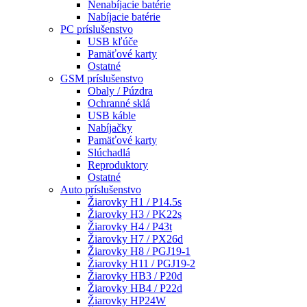
Nenabíjacie batérie
Nabíjacie batérie
PC príslušenstvo
USB kľúče
Pamäťové karty
Ostatné
GSM príslušenstvo
Obaly / Púzdra
Ochranné sklá
USB káble
Nabíjačky
Pamäťové karty
Slúchadlá
Reproduktory
Ostatné
Auto príslušenstvo
Žiarovky H1 / P14.5s
Žiarovky H3 / PK22s
Žiarovky H4 / P43t
Žiarovky H7 / PX26d
Žiarovky H8 / PGJ19-1
Žiarovky H11 / PGJ19-2
Žiarovky HB3 / P20d
Žiarovky HB4 / P22d
Žiarovky HP24W