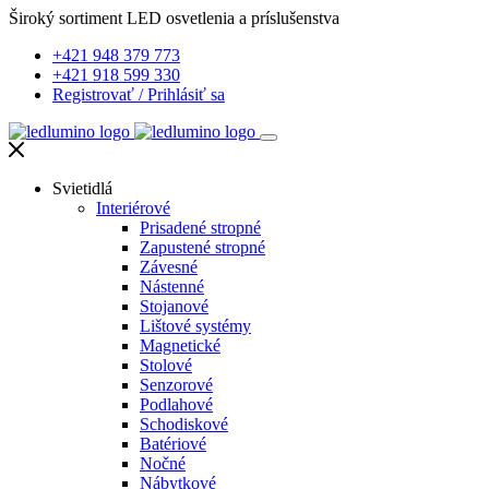
Široký sortiment LED osvetlenia a príslušenstva
+421 948 379 773
+421 918 599 330
Registrovať
/
Prihlásiť sa
Svietidlá
Interiérové
Prisadené stropné
Zapustené stropné
Závesné
Nástenné
Stojanové
Lištové systémy
Magnetické
Stolové
Senzorové
Podlahové
Schodiskové
Batériové
Nočné
Nábytkové