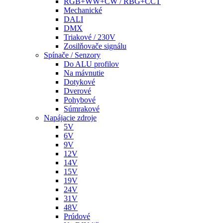
RGB+WW+CW / RBG+CCT
Mechanické
DALI
DMX
Triakové / 230V
Zosilňovače signálu
Spínače / Senzory
Do ALU profilov
Na mávnutie
Dotykové
Dverové
Pohybové
Súmrakové
Napájacie zdroje
5V
6V
9V
12V
14V
15V
19V
24V
31V
48V
Prúdové