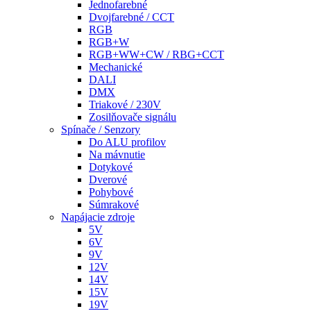
Jednofarebné
Dvojfarebné / CCT
RGB
RGB+W
RGB+WW+CW / RBG+CCT
Mechanické
DALI
DMX
Triakové / 230V
Zosilňovače signálu
Spínače / Senzory
Do ALU profilov
Na mávnutie
Dotykové
Dverové
Pohybové
Súmrakové
Napájacie zdroje
5V
6V
9V
12V
14V
15V
19V