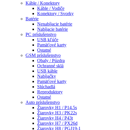
Káble / Konektory
Káble / Vodiče
Konektory / Svorky
Batérie
Nenabíjacie batérie
Nabíjacie batérie
PC príslušenstvo
USB kľúče
Pamäťové karty
Ostatné
GSM príslušenstvo
Obaly / Púzdra
Ochranné sklá
USB káble
Nabíjačky
Pamäťové karty
Slúchadlá
Reproduktory
Ostatné
Auto príslušenstvo
Žiarovky H1 / P14.5s
Žiarovky H3 / PK22s
Žiarovky H4 / P43t
Žiarovky H7 / PX26d
Žiarovky H8 / PGJ19-1