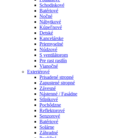
Schodiskové
Batériové
Nočné
Nábytkové
Kúpeľnové
Detské
Kancelárske
Priemyselné
Núdzové
S ventilátorom
Pre rast rastlín
Vianočné
Exteriérové
Prisadené stropné
Zapustené stropné
Závesné
Nástenné / Fasádne
Stĺpikové
Pochôdzne
Reflektorové
Senzorové
Batériové
Solárne
Záhradné