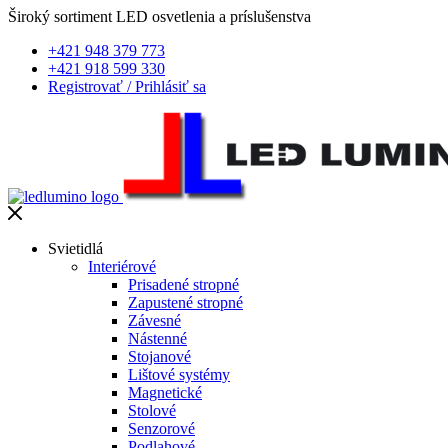
Široký sortiment LED osvetlenia a príslušenstva
+421 948 379 773
+421 918 599 330
Registrovať
/
Prihlásiť sa
Svietidlá
Interiérové
Prisadené stropné
Zapustené stropné
Závesné
Nástenné
Stojanové
Lištové systémy
Magnetické
Stolové
Senzorové
Podlahové