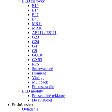
LED žiarovky
E10
E14
E27
E40
MR11
MR16
AR111 / ES111
G23
G24
G4
G9
GU10
GX53
R7S
Stmievateľné
Filament
Vintage
Multipack
Pre rast rastlín
LED moduly
Pre svetelné reklamy
Do svietidiel
Príslušenstvo
Ovládanie