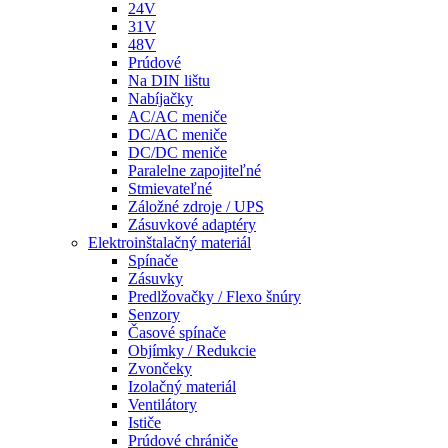
24V
31V
48V
Prúdové
Na DIN lištu
Nabíjačky
AC/AC meniče
DC/AC meniče
DC/DC meniče
Paralelne zapojiteľné
Stmievateľné
Záložné zdroje / UPS
Zásuvkové adaptéry
Elektroinštalačný materiál
Spínače
Zásuvky
Predlžovačky / Flexo šnúry
Senzory
Časové spínače
Objímky / Redukcie
Zvončeky
Izolačný materiál
Ventilátory
Ističe
Prúdové chrániče