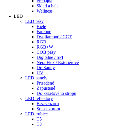
Predajňa
Sklad a hala
Wellness
LED
LED pásy
Biele
Farebné
Dvojfarebné / CCT
RGB
RGB+W
COB pásy
Digitálne / SPI
NeonFlex / Exteriérové
Do Sauny
UV
LED panely
Prisadené
Zapustené
Do kazetového stropu
LED reflektory
Bez senzoru
So senzorom
LED trubice
T5
T8