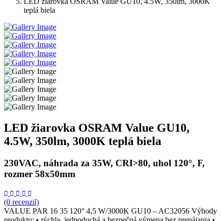
LED žiarovka OSRAM Value GU10, 4.5W, 350lm, 3000K
teplá biela
LED žiarovka OSRAM Value GU10,
4.5W, 350lm, 3000K teplá biela
230VAC, náhrada za 35W, CRI>80, uhol 120°, F,
rozmer 58x50mm
(0 recenzií)
VALUE PAR 16 35 120° 4,5 W/3000K GU10 – AC32056 Výhody
produktu: • rýchla, jednoduchá a bezpečná výmena bez prepájania •