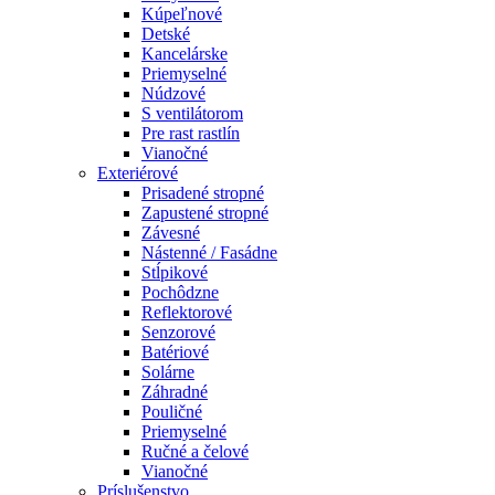
Kúpeľnové
Detské
Kancelárske
Priemyselné
Núdzové
S ventilátorom
Pre rast rastlín
Vianočné
Exteriérové
Prisadené stropné
Zapustené stropné
Závesné
Nástenné / Fasádne
Stĺpikové
Pochôdzne
Reflektorové
Senzorové
Batériové
Solárne
Záhradné
Pouličné
Priemyselné
Ručné a čelové
Vianočné
Príslušenstvo