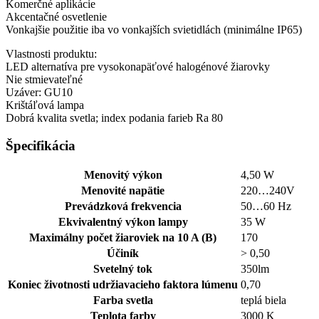
Komerčné aplikácie
Akcentačné osvetlenie
Vonkajšie použitie iba vo vonkajších svietidlách (minimálne IP65)
Vlastnosti produktu:
LED alternatíva pre vysokonapäťové halogénové žiarovky
Nie stmievateľné
Uzáver: GU10
Krištáľová lampa
Dobrá kvalita svetla; index podania farieb Ra 80
Špecifikácia
Menovitý výkon
4,50 W
Menovité napätie
220…240V
Prevádzková frekvencia
50…60 Hz
Ekvivalentný výkon lampy
35 W
Maximálny počet žiaroviek na 10 A (B)
170
Účiník
> 0,50
Svetelný tok
350lm
Koniec životnosti udržiavacieho faktora lúmenu
0,70
Farba svetla
teplá biela
Teplota farby
3000 K