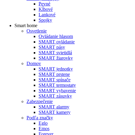
Pevné
Kĺbové
Lankové
Spojky
Smart home
Osvetlenie
Ovládanie hlasom
SMART ovládanie
SMART pásy
SMART svietidlá
SMART žiarovky
Domov
SMART jednotky
SMART prstene
SMART spínače
SMART termostaty
SMART vybavenie
SMART zásuvky
Zabezpečenie
SMART alarmy
SMART kamery
Podľa značky
Eglo
Emos
Forever