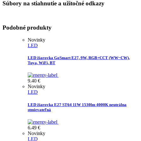
Súbory na stiahnutie a užitočné odkazy
Podobné produkty
Novinky
LED
LED žiarovka GoSmart E27, 9W, RGB+CCT (WW~CW),
Tuya, WiFi, BT
9.40
€
Novinky
LED
LED žiarovka E27 ST64 11W 1530lm 4000K neutrálna
stmievateľná
6.49
€
Novinky
LED