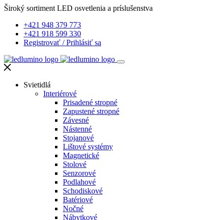
Široký sortiment LED osvetlenia a príslušenstva
+421 948 379 773
+421 918 599 330
Registrovať
/
Prihlásiť sa
Svietidlá
Interiérové
Prisadené stropné
Zapustené stropné
Závesné
Nástenné
Stojanové
Lištové systémy
Magnetické
Stolové
Senzorové
Podlahové
Schodiskové
Batériové
Nočné
Nábytkové