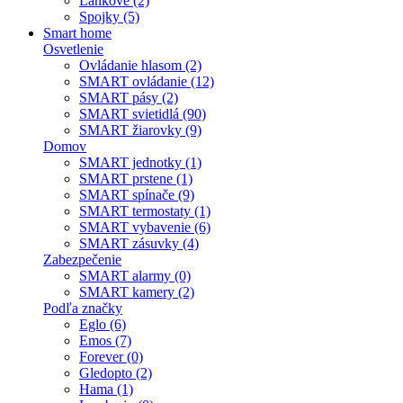
Lankové (2)
Spojky (5)
Smart home
Osvetlenie
Ovládanie hlasom (2)
SMART ovládanie (12)
SMART pásy (2)
SMART svietidlá (90)
SMART žiarovky (9)
Domov
SMART jednotky (1)
SMART prstene (1)
SMART spínače (9)
SMART termostaty (1)
SMART vybavenie (6)
SMART zásuvky (4)
Zabezpečenie
SMART alarmy (0)
SMART kamery (2)
Podľa značky
Eglo (6)
Emos (7)
Forever (0)
Gledopto (2)
Hama (1)