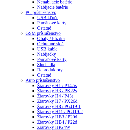
Nenabíjacie batérie
Nabíjacie batérie
PC príslušenstvo
USB kľúče
Pamäťové karty
Ostatné
GSM príslušenstvo
Obaly / Púzdra
Ochranné sklá
USB káble
Nabíjačky
Pamäťové karty
Slúchadlá
Reproduktory
Ostatné
Auto príslušenstvo
Žiarovky H1 / P14.5s
Žiarovky H3 / PK22s
Žiarovky H4 / P43t
Žiarovky H7 / PX26d
Žiarovky H8 / PGJ19-1
Žiarovky H11 / PGJ19-2
Žiarovky HB3 / P20d
Žiarovky HB4 / P22d
Žiarovky HP24W