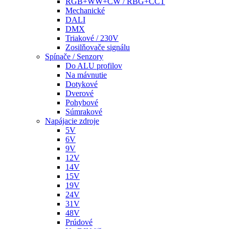
RGB+WW+CW / RBG+CCT
Mechanické
DALI
DMX
Triakové / 230V
Zosilňovače signálu
Spínače / Senzory
Do ALU profilov
Na mávnutie
Dotykové
Dverové
Pohybové
Súmrakové
Napájacie zdroje
5V
6V
9V
12V
14V
15V
19V
24V
31V
48V
Prúdové