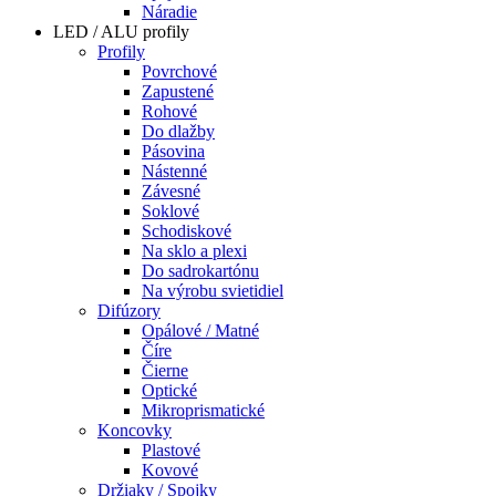
Náradie
LED / ALU profily
Profily
Povrchové
Zapustené
Rohové
Do dlažby
Pásovina
Nástenné
Závesné
Soklové
Schodiskové
Na sklo a plexi
Do sadrokartónu
Na výrobu svietidiel
Difúzory
Opálové / Matné
Číre
Čierne
Optické
Mikroprismatické
Koncovky
Plastové
Kovové
Držiaky / Spojky