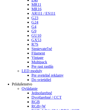
E40
MR11
MR16
AR111 / ES111
G23
G24
G4
G9
GU10
GX53
R7S
Stmievateľné
Filament
Vintage
Multipack
Pre rast rastlín
LED moduly
Pre svetelné reklamy
Do svietidiel
Príslušenstvo
Ovládanie
Jednofarebné
Dvojfarebné / CCT
RGB
RGB+W