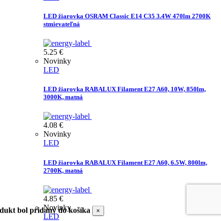
LED žiarovka OSRAM Classic E14 C35 3.4W 470lm 2700K
stmievateľná
5.25
€
Novinky
LED
LED žiarovka RABALUX Filament E27 A60, 10W, 850lm,
3000K, matná
4.08
€
Novinky
LED
LED žiarovka RABALUX Filament E27 A60, 6.5W, 800lm,
2700K, matná
4.85
€
Novinky
dukt bol pridaný do košíka
×
LED