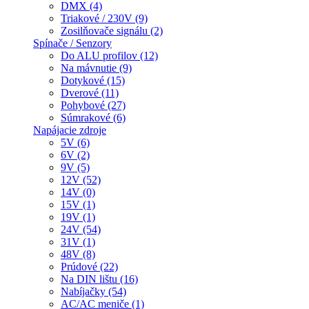
DMX (4)
Triakové / 230V (9)
Zosilňovače signálu (2)
Spínače / Senzory
Do ALU profilov (12)
Na mávnutie (9)
Dotykové (15)
Dverové (11)
Pohybové (27)
Súmrakové (6)
Napájacie zdroje
5V (6)
6V (2)
9V (5)
12V (52)
14V (0)
15V (1)
19V (1)
24V (54)
31V (1)
48V (8)
Prúdové (22)
Na DIN lištu (16)
Nabíjačky (54)
AC/AC meniče (1)