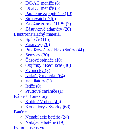
DC/AC meniče (6)
DC/DC meniče (5)
Paralelne zapojiteľné (10)
Stmievateľné (6)
Záložné zdroje / UPS (3)
Zásuvkové adaptéry (26)
Elektroinštalačný materiál
Spínače (115)
Zásuvky (79)
Predlžovačky / Flexo šnúry (44)
Senzory (30)
Časové spínače (10)
Objímky / Redukcie (30)
Zvončeky (8)
Izolačný materiál (64)
Ventilátory (1)
Ističe (0)
Prúdové chrániče (1)
Káble / Konektory
Káble / Vodiče (45)
Konektory / Svorky (68)
Batérie
Nenabíjacie batérie (24)
Nabíjacie batérie (19)
PC príslušenstvo