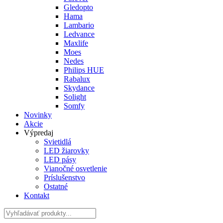
Gledopto
Hama
Lambario
Ledvance
Maxlife
Moes
Nedes
Philips HUE
Rabalux
Skydance
Solight
Somfy
Novinky
Akcie
Výpredaj
Svietidlá
LED žiarovky
LED pásy
Vianočné osvetlenie
Príslušenstvo
Ostatné
Kontakt
Hladať