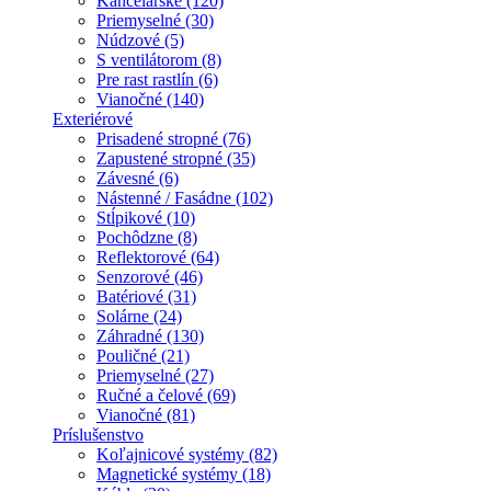
Kancelárske (120)
Priemyselné (30)
Núdzové (5)
S ventilátorom (8)
Pre rast rastlín (6)
Vianočné (140)
Exteriérové
Prisadené stropné (76)
Zapustené stropné (35)
Závesné (6)
Nástenné / Fasádne (102)
Stĺpikové (10)
Pochôdzne (8)
Reflektorové (64)
Senzorové (46)
Batériové (31)
Solárne (24)
Záhradné (130)
Pouličné (21)
Priemyselné (27)
Ručné a čelové (69)
Vianočné (81)
Príslušenstvo
Koľajnicové systémy (82)
Magnetické systémy (18)