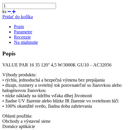
ks
Pridať do košíka
Popis
Parametre
Recenzie
Na stiahnutie
Popis
VALUE PAR 16 35 120° 4,5 W/3000K GU10 – AC32056
Výhody produktu:
• rýchla, jednoduchá a bezpečná výmena bez prepájania
• dizajn, rozmery a svetelný tok porovnateľné so žiarovkou alebo
halogénovou žiarovkou
• nízke náklady na údržbu vďaka dlhej životnosti
• žiadne UV žiarenie alebo blízke IR žiarenie vo svetelnom lúči
• 100% okamžité svetlo, žiadna doba zahrievania
Oblasti použitia:
Obchody a výstavné siene
Domáce aplikácie