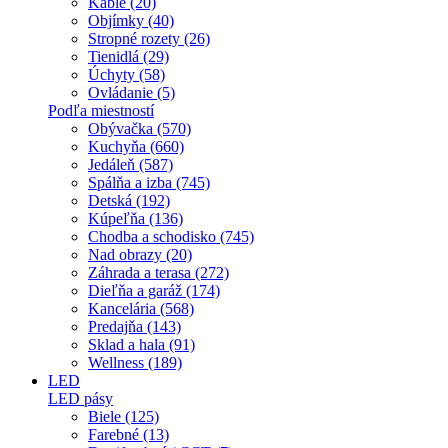
Káble (20)
Objímky (40)
Stropné rozety (26)
Tienidlá (29)
Úchyty (58)
Ovládanie (5)
Podľa miestností
Obývačka (570)
Kuchyňa (660)
Jedáleň (587)
Spálňa a izba (745)
Detská (192)
Kúpeľňa (136)
Chodba a schodisko (745)
Nad obrazy (20)
Záhrada a terasa (272)
Dieľňa a garáž (174)
Kancelária (568)
Predajňa (143)
Sklad a hala (91)
Wellness (189)
LED
LED pásy
Biele (125)
Farebné (13)