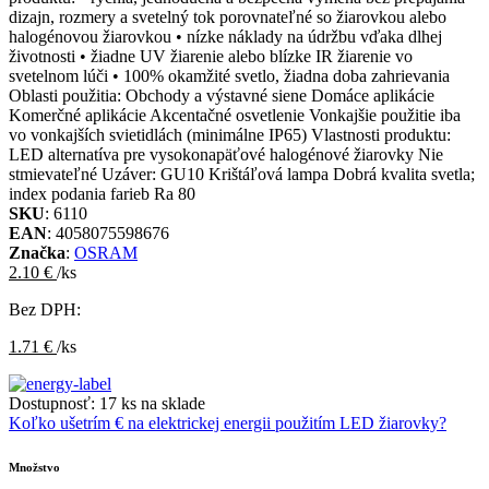
dizajn, rozmery a svetelný tok porovnateľné so žiarovkou alebo
halogénovou žiarovkou • nízke náklady na údržbu vďaka dlhej
životnosti • žiadne UV žiarenie alebo blízke IR žiarenie vo
svetelnom lúči • 100% okamžité svetlo, žiadna doba zahrievania
Oblasti použitia: Obchody a výstavné siene Domáce aplikácie
Komerčné aplikácie Akcentačné osvetlenie Vonkajšie použitie iba
vo vonkajších svietidlách (minimálne IP65) Vlastnosti produktu:
LED alternatíva pre vysokonapäťové halogénové žiarovky Nie
stmievateľné Uzáver: GU10 Krištáľová lampa Dobrá kvalita svetla;
index podania farieb Ra 80
SKU
: 6110
EAN
: 4058075598676
Značka
:
OSRAM
2.10 €
/ks
Bez DPH:
1.71 €
/ks
Dostupnosť:
17 ks na sklade
Koľko ušetrím € na elektrickej energii použitím LED žiarovky?
Množstvo