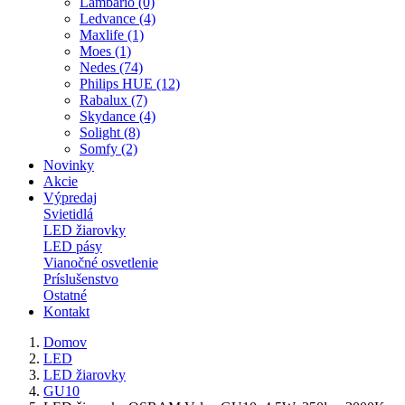
Lambario (0)
Ledvance (4)
Maxlife (1)
Moes (1)
Nedes (74)
Philips HUE (12)
Rabalux (7)
Skydance (4)
Solight (8)
Somfy (2)
Novinky
Akcie
Výpredaj
Svietidlá
LED žiarovky
LED pásy
Vianočné osvetlenie
Príslušenstvo
Ostatné
Kontakt
Domov
LED
LED žiarovky
GU10