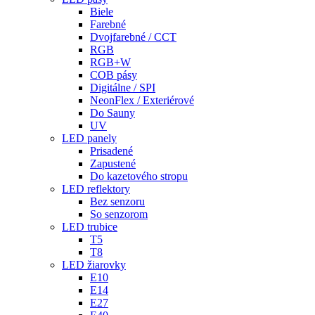
Biele
Farebné
Dvojfarebné / CCT
RGB
RGB+W
COB pásy
Digitálne / SPI
NeonFlex / Exteriérové
Do Sauny
UV
LED panely
Prisadené
Zapustené
Do kazetového stropu
LED reflektory
Bez senzoru
So senzorom
LED trubice
T5
T8
LED žiarovky
E10
E14
E27