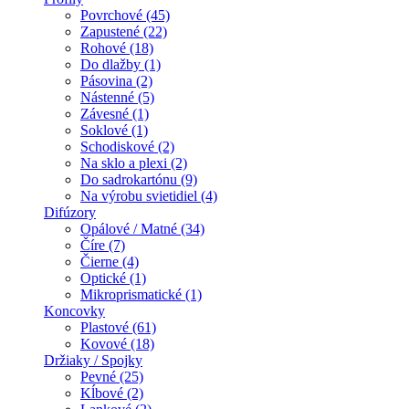
Povrchové (45)
Zapustené (22)
Rohové (18)
Do dlažby (1)
Pásovina (2)
Nástenné (5)
Závesné (1)
Soklové (1)
Schodiskové (2)
Na sklo a plexi (2)
Do sadrokartónu (9)
Na výrobu svietidiel (4)
Difúzory
Opálové / Matné (34)
Číre (7)
Čierne (4)
Optické (1)
Mikroprismatické (1)
Koncovky
Plastové (61)
Kovové (18)
Držiaky / Spojky
Pevné (25)
Kĺbové (2)