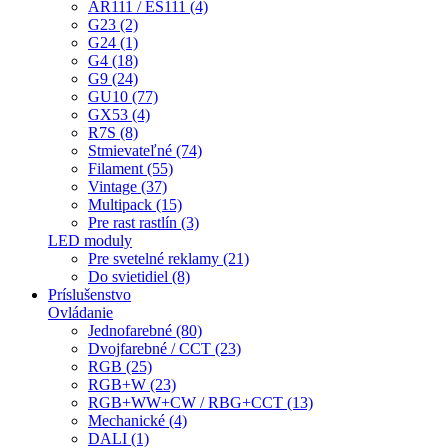
AR111 / ES111 (4)
G23 (2)
G24 (1)
G4 (18)
G9 (24)
GU10 (77)
GX53 (4)
R7S (8)
Stmievateľné (74)
Filament (55)
Vintage (37)
Multipack (15)
Pre rast rastlín (3)
LED moduly
Pre svetelné reklamy (21)
Do svietidiel (8)
Príslušenstvo
Ovládanie
Jednofarebné (80)
Dvojfarebné / CCT (23)
RGB (25)
RGB+W (23)
RGB+WW+CW / RBG+CCT (13)
Mechanické (4)
DALI (1)