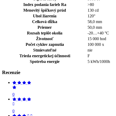
Index podania farieb Ra
>80
Menovitý špičkový prúd
130 cd
Uhol žiarenia
120°
Celková dĺžka
58,0 mm
Priemer
50,0 mm
Rozsah teplôt okolia
-20…+40 °C
Životnosť
15 000 hod
Počet cyklov zapnutia
100 000 x
Stmievateľné
nie
Trieda energetickej účinnosti
F
Spotreba energie
5 kWh/1000h
Recenzie
0
0