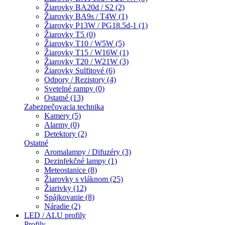
Žiarovky BA20d / S2 (2)
Žiarovky BA9s / T4W (1)
Žiarovky P13W / PG18.5d-1 (1)
Žiarovky T5 (0)
Žiarovky T10 / W5W (5)
Žiarovky T15 / W16W (1)
Žiarovky T20 / W21W (3)
Žiarovky Sulfitové (6)
Odpory / Rezistory (4)
Svetelné rampy (0)
Ostatné (13)
Zabezpečovacia technika
Kamery (5)
Alarmy (0)
Detektory (2)
Ostatné
Aromalampy / Difuzéry (3)
Dezinfekčné lampy (1)
Meteostanice (8)
Žiarovky s vláknom (25)
Žiarivky (12)
Spájkovanie (8)
Náradie (2)
LED / ALU profily
Profily