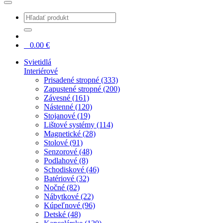
0
0.00
€
Svietidlá
Interiérové
Prisadené stropné (333)
Zapustené stropné (200)
Závesné (161)
Nástenné (120)
Stojanové (19)
Lištové systémy (114)
Magnetické (28)
Stolové (91)
Senzorové (48)
Podlahové (8)
Schodiskové (46)
Batériové (32)
Nočné (82)
Nábytkové (22)
Kúpeľnové (96)
Detské (48)