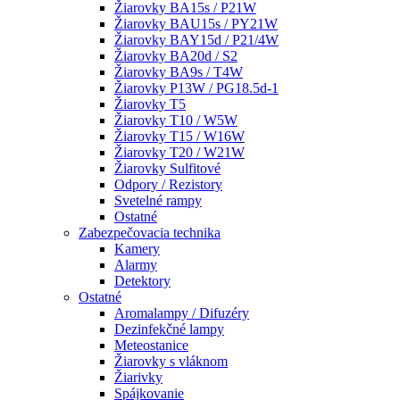
Žiarovky BA15s / P21W
Žiarovky BAU15s / PY21W
Žiarovky BAY15d / P21/4W
Žiarovky BA20d / S2
Žiarovky BA9s / T4W
Žiarovky P13W / PG18.5d-1
Žiarovky T5
Žiarovky T10 / W5W
Žiarovky T15 / W16W
Žiarovky T20 / W21W
Žiarovky Sulfitové
Odpory / Rezistory
Svetelné rampy
Ostatné
Zabezpečovacia technika
Kamery
Alarmy
Detektory
Ostatné
Aromalampy / Difuzéry
Dezinfekčné lampy
Meteostanice
Žiarovky s vláknom
Žiarivky
Spájkovanie