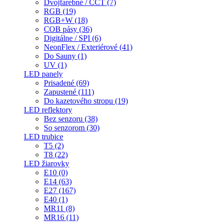
Dvojfarebné / CCT (7)
RGB (19)
RGB+W (18)
COB pásy (36)
Digitálne / SPI (6)
NeonFlex / Exteriérové (41)
Do Sauny (1)
UV (1)
LED panely
Prisadené (69)
Zapustené (111)
Do kazetového stropu (19)
LED reflektory
Bez senzoru (38)
So senzorom (30)
LED trubice
T5 (2)
T8 (22)
LED žiarovky
E10 (0)
E14 (63)
E27 (167)
E40 (1)
MR11 (8)
MR16 (11)