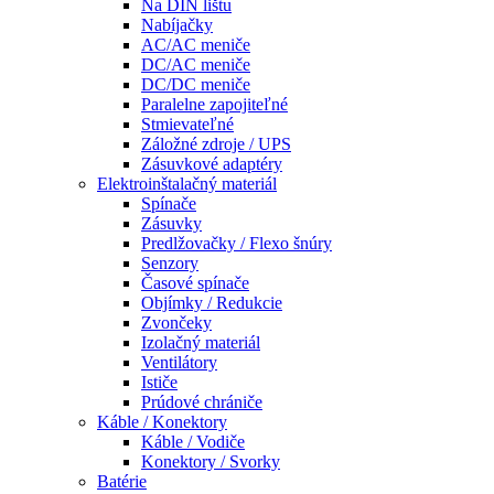
Na DIN lištu
Nabíjačky
AC/AC meniče
DC/AC meniče
DC/DC meniče
Paralelne zapojiteľné
Stmievateľné
Záložné zdroje / UPS
Zásuvkové adaptéry
Elektroinštalačný materiál
Spínače
Zásuvky
Predlžovačky / Flexo šnúry
Senzory
Časové spínače
Objímky / Redukcie
Zvončeky
Izolačný materiál
Ventilátory
Ističe
Prúdové chrániče
Káble / Konektory
Káble / Vodiče
Konektory / Svorky
Batérie