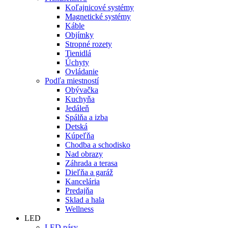
Koľajnicové systémy
Magnetické systémy
Káble
Objímky
Stropné rozety
Tienidlá
Úchyty
Ovládanie
Podľa miestností
Obývačka
Kuchyňa
Jedáleň
Spálňa a izba
Detská
Kúpeľňa
Chodba a schodisko
Nad obrazy
Záhrada a terasa
Dieľňa a garáž
Kancelária
Predajňa
Sklad a hala
Wellness
LED
LED pásy