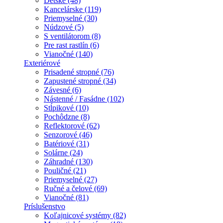
Detské (48)
Kancelárske (119)
Priemyselné (30)
Núdzové (5)
S ventilátorom (8)
Pre rast rastlín (6)
Vianočné (140)
Exteriérové
Prisadené stropné (76)
Zapustené stropné (34)
Závesné (6)
Nástenné / Fasádne (102)
Stĺpikové (10)
Pochôdzne (8)
Reflektorové (62)
Senzorové (46)
Batériové (31)
Solárne (24)
Záhradné (130)
Pouličné (21)
Priemyselné (27)
Ručné a čelové (69)
Vianočné (81)
Príslušenstvo
Koľajnicové systémy (82)