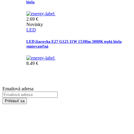
biela
2.69
€
Novinky
LED
LED žiarovka E27 G125 11W 1530lm 3000K teplá biela
stmievateľná
8.49
€
Prihláste sa na odber Newsletter-u
Emailová adresa
Prihlásiť sa
Zadaním svojej emailovej adresy súhlasíte so spracúvaním Vašich
osobných údajov za účelom marketingu. Bližšie informácie nájdete
TU