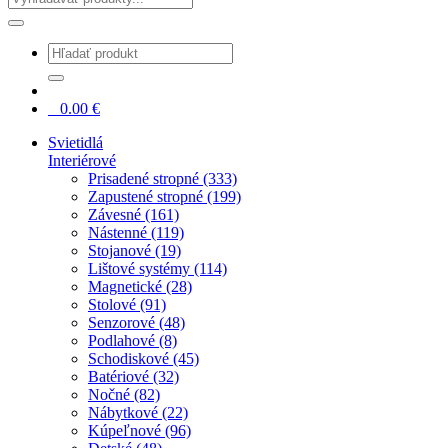
0
0.00
€
Svietidlá
Interiérové
Prisadené stropné (333)
Zapustené stropné (199)
Závesné (161)
Nástenné (119)
Stojanové (19)
Lištové systémy (114)
Magnetické (28)
Stolové (91)
Senzorové (48)
Podlahové (8)
Schodiskové (45)
Batériové (32)
Nočné (82)
Nábytkové (22)
Kúpeľnové (96)