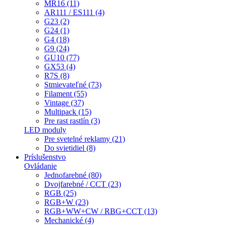
MR16 (11)
AR111 / ES111 (4)
G23 (2)
G24 (1)
G4 (18)
G9 (24)
GU10 (77)
GX53 (4)
R7S (8)
Stmievateľné (73)
Filament (55)
Vintage (37)
Multipack (15)
Pre rast rastlín (3)
LED moduly
Pre svetelné reklamy (21)
Do svietidiel (8)
Príslušenstvo
Ovládanie
Jednofarebné (80)
Dvojfarebné / CCT (23)
RGB (25)
RGB+W (23)
RGB+WW+CW / RBG+CCT (13)
Mechanické (4)