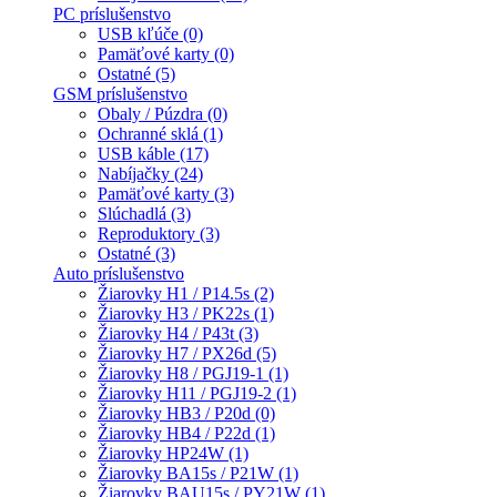
PC príslušenstvo
USB kľúče (0)
Pamäťové karty (0)
Ostatné (5)
GSM príslušenstvo
Obaly / Púzdra (0)
Ochranné sklá (1)
USB káble (17)
Nabíjačky (24)
Pamäťové karty (3)
Slúchadlá (3)
Reproduktory (3)
Ostatné (3)
Auto príslušenstvo
Žiarovky H1 / P14.5s (2)
Žiarovky H3 / PK22s (1)
Žiarovky H4 / P43t (3)
Žiarovky H7 / PX26d (5)
Žiarovky H8 / PGJ19-1 (1)
Žiarovky H11 / PGJ19-2 (1)
Žiarovky HB3 / P20d (0)
Žiarovky HB4 / P22d (1)
Žiarovky HP24W (1)
Žiarovky BA15s / P21W (1)
Žiarovky BAU15s / PY21W (1)