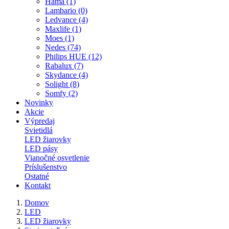
Hama (1)
Lambario (0)
Ledvance (4)
Maxlife (1)
Moes (1)
Nedes (74)
Philips HUE (12)
Rabalux (7)
Skydance (4)
Solight (8)
Somfy (2)
Novinky
Akcie
Výpredaj
Svietidlá
LED žiarovky
LED pásy
Vianočné osvetlenie
Príslušenstvo
Ostatné
Kontakt
Domov
LED
LED žiarovky