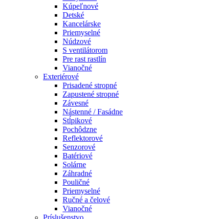
Kúpeľnové
Detské
Kancelárske
Priemyselné
Núdzové
S ventilátorom
Pre rast rastlín
Vianočné
Exteriérové
Prisadené stropné
Zapustené stropné
Závesné
Nástenné / Fasádne
Stĺpikové
Pochôdzne
Reflektorové
Senzorové
Batériové
Solárne
Záhradné
Pouličné
Priemyselné
Ručné a čelové
Vianočné
Príslušenstvo