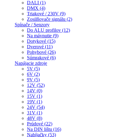
DALI (1)
DMX (4)
Triakové / 230V (9)
Zosilňovače signálu (2)
Spínače / Senzory
Do ALU profilov (12)
Na mávnutie (9)
Dotykové (15)
Dverové (11)
Pohybové (26)
Súmrakové (6)
Napájacie zdroje
5V (5)
6V (2)
9V (5)
12V (52)
14V (0)
15V (1)
19V (1)
24V (54)
31V (1)
48V (8)
Prúdové (22)
Na DIN lištu (16)
Nabíjačky (53)