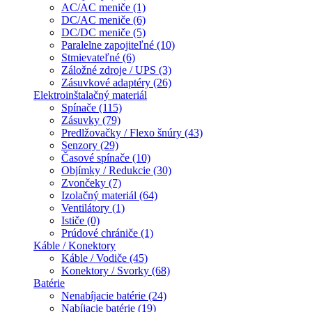
AC/AC meniče (1)
DC/AC meniče (6)
DC/DC meniče (5)
Paralelne zapojiteľné (10)
Stmievateľné (6)
Záložné zdroje / UPS (3)
Zásuvkové adaptéry (26)
Elektroinštalačný materiál
Spínače (115)
Zásuvky (79)
Predlžovačky / Flexo šnúry (43)
Senzory (29)
Časové spínače (10)
Objímky / Redukcie (30)
Zvončeky (7)
Izolačný materiál (64)
Ventilátory (1)
Ističe (0)
Prúdové chrániče (1)
Káble / Konektory
Káble / Vodiče (45)
Konektory / Svorky (68)
Batérie
Nenabíjacie batérie (24)
Nabíjacie batérie (19)