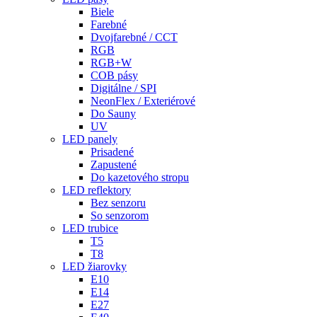
Biele
Farebné
Dvojfarebné / CCT
RGB
RGB+W
COB pásy
Digitálne / SPI
NeonFlex / Exteriérové
Do Sauny
UV
LED panely
Prisadené
Zapustené
Do kazetového stropu
LED reflektory
Bez senzoru
So senzorom
LED trubice
T5
T8
LED žiarovky
E10
E14
E27