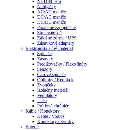
Na DIN lištu
Nabíjačky
AC/AC meniče
DC/AC meniče
DC/DC meniče
Paralelne zapojiteľné
Stmievateľné
Záložné zdroje / UPS
Zásuvkové adaptéry
Elektroinštalačný materiál
Spínače
Zásuvky
Predlžovačky / Flexo šnúry
Senzory
Časové spínače
Objímky / Redukcie
Zvončeky
Izolačný materiál
Ventilátory
Ističe
Prúdové chrániče
Káble / Konektory
Káble / Vodiče
Konektory / Svorky
Batérie