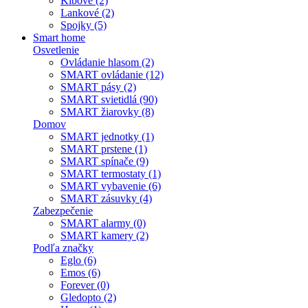
Kĺbové (2)
Lankové (2)
Spojky (5)
Smart home
Osvetlenie
Ovládanie hlasom (2)
SMART ovládanie (12)
SMART pásy (2)
SMART svietidlá (90)
SMART žiarovky (8)
Domov
SMART jednotky (1)
SMART prstene (1)
SMART spínače (9)
SMART termostaty (1)
SMART vybavenie (6)
SMART zásuvky (4)
Zabezpečenie
SMART alarmy (0)
SMART kamery (2)
Podľa značky
Eglo (6)
Emos (6)
Forever (0)
Gledopto (2)