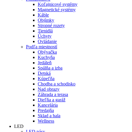
Koľajnicové systémy
Magnetické systémy
Káble
Objímky
Stropné rozety
Tienidlá
Úchyty
Ovládanie
Podľa miestností
Obývačka
Kuchyňa
Jedáleň
Spálňa a izba
Detská
Kúpeľňa
Chodba a schodisko
Nad obrazy
Záhrada a terasa
Dieľňa a garáž
Kancelária
Predajňa
Sklad a hala
Wellness
LED
LED pásy