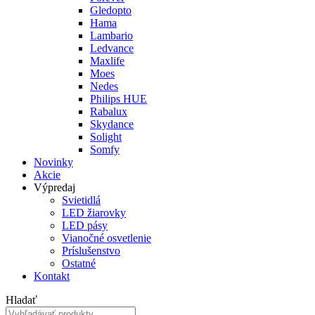
Gledopto
Hama
Lambario
Ledvance
Maxlife
Moes
Nedes
Philips HUE
Rabalux
Skydance
Solight
Somfy
Novinky
Akcie
Výpredaj
Svietidlá
LED žiarovky
LED pásy
Vianočné osvetlenie
Príslušenstvo
Ostatné
Kontakt
Hladať