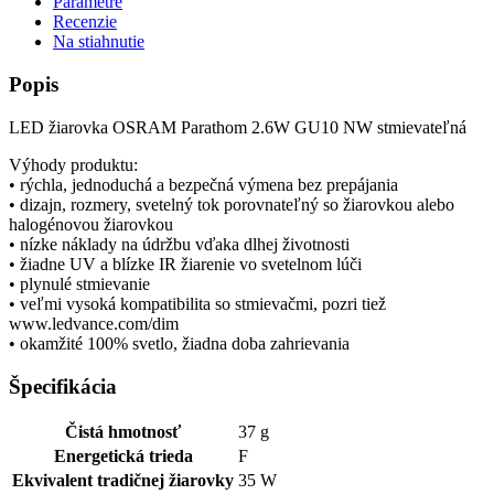
Parametre
Recenzie
Na stiahnutie
Popis
LED žiarovka OSRAM Parathom 2.6W GU10 NW stmievateľná
Výhody produktu:
• rýchla, jednoduchá a bezpečná výmena bez prepájania
• dizajn, rozmery, svetelný tok porovnateľný so žiarovkou alebo
halogénovou žiarovkou
• nízke náklady na údržbu vďaka dlhej životnosti
• žiadne UV a blízke IR žiarenie vo svetelnom lúči
• plynulé stmievanie
• veľmi vysoká kompatibilita so stmievačmi, pozri tiež
www.ledvance.com/dim
• okamžité 100% svetlo, žiadna doba zahrievania
Špecifikácia
Čistá hmotnosť
37 g
Energetická trieda
F
Ekvivalent tradičnej žiarovky
35 W