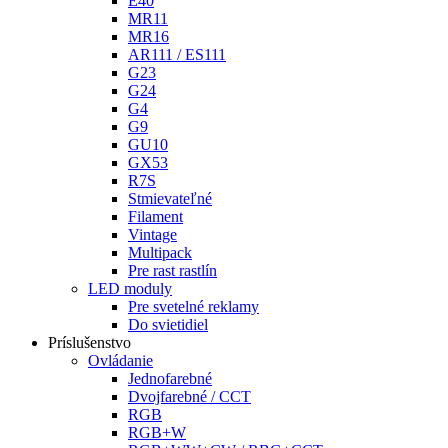
E40
MR11
MR16
AR111 / ES111
G23
G24
G4
G9
GU10
GX53
R7S
Stmievateľné
Filament
Vintage
Multipack
Pre rast rastlín
LED moduly
Pre svetelné reklamy
Do svietidiel
Príslušenstvo
Ovládanie
Jednofarebné
Dvojfarebné / CCT
RGB
RGB+W