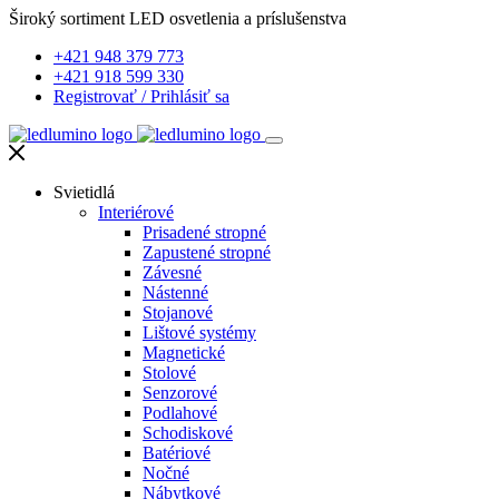
Široký sortiment LED osvetlenia a príslušenstva
+421 948 379 773
+421 918 599 330
Registrovať
/
Prihlásiť sa
Svietidlá
Interiérové
Prisadené stropné
Zapustené stropné
Závesné
Nástenné
Stojanové
Lištové systémy
Magnetické
Stolové
Senzorové
Podlahové
Schodiskové
Batériové
Nočné
Nábytkové