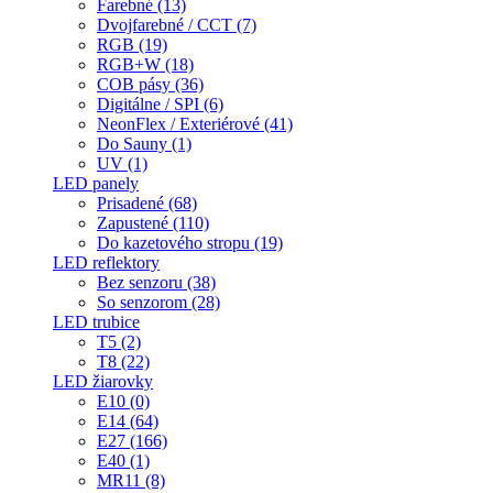
Farebné (13)
Dvojfarebné / CCT (7)
RGB (19)
RGB+W (18)
COB pásy (36)
Digitálne / SPI (6)
NeonFlex / Exteriérové (41)
Do Sauny (1)
UV (1)
LED panely
Prisadené (68)
Zapustené (110)
Do kazetového stropu (19)
LED reflektory
Bez senzoru (38)
So senzorom (28)
LED trubice
T5 (2)
T8 (22)
LED žiarovky
E10 (0)
E14 (64)
E27 (166)
E40 (1)
MR11 (8)