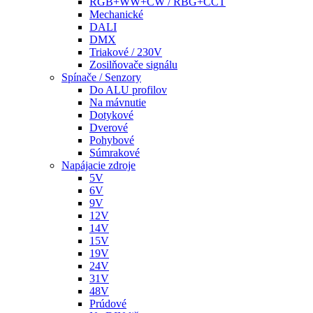
RGB+WW+CW / RBG+CCT
Mechanické
DALI
DMX
Triakové / 230V
Zosilňovače signálu
Spínače / Senzory
Do ALU profilov
Na mávnutie
Dotykové
Dverové
Pohybové
Súmrakové
Napájacie zdroje
5V
6V
9V
12V
14V
15V
19V
24V
31V
48V
Prúdové