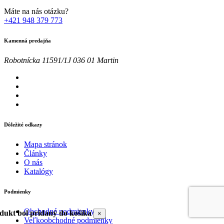
Máte na nás otázku?
+421 948 379 773
Kamenná predajňa
Robotnícka 11591/1J 036 01 Martin
Dôležité odkazy
Mapa stránok
Články
O nás
Katalógy
Podmienky
Obchodné podmienky
dukt bol pridaný do košíka
×
Veľkoobchodné podmienky