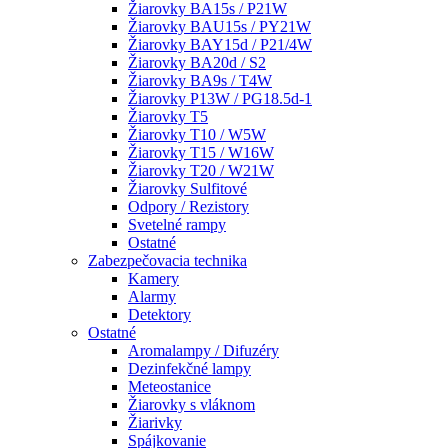
Žiarovky BA15s / P21W
Žiarovky BAU15s / PY21W
Žiarovky BAY15d / P21/4W
Žiarovky BA20d / S2
Žiarovky BA9s / T4W
Žiarovky P13W / PG18.5d-1
Žiarovky T5
Žiarovky T10 / W5W
Žiarovky T15 / W16W
Žiarovky T20 / W21W
Žiarovky Sulfitové
Odpory / Rezistory
Svetelné rampy
Ostatné
Zabezpečovacia technika
Kamery
Alarmy
Detektory
Ostatné
Aromalampy / Difuzéry
Dezinfekčné lampy
Meteostanice
Žiarovky s vláknom
Žiarivky
Spájkovanie