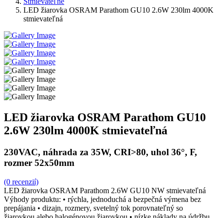
Stmievateľné
LED žiarovka OSRAM Parathom GU10 2.6W 230lm 4000K
stmievateľná
LED žiarovka OSRAM Parathom GU10
2.6W 230lm 4000K stmievateľná
230VAC, náhrada za 35W, CRI>80, uhol 36°, F,
rozmer 52x50mm
(0 recenzií)
LED žiarovka OSRAM Parathom 2.6W GU10 NW stmievateľná
Výhody produktu: • rýchla, jednoduchá a bezpečná výmena bez
prepájania • dizajn, rozmery, svetelný tok porovnateľný so
žiarovkou alebo halogénovou žiarovkou • nízke náklady na údržbu