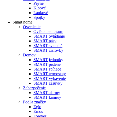
Pevné
Kĺbové
Lankové
Spojky
Smart home
Osvetlenie
Ovládanie hlasom
SMART ovládanie
SMART pásy
SMART svietidlá
SMART žiarovky
Domov
SMART jednotky
SMART prstene
SMART spínače
SMART termostaty
SMART vybavenie
SMART zásuvky
Zabezpečenie
SMART alarmy
SMART kamery
Podľa značky
Eglo
Emos
Forever