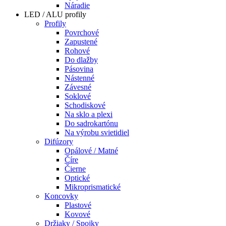
Náradie
LED / ALU profily
Profily
Povrchové
Zapustené
Rohové
Do dlažby
Pásovina
Nástenné
Závesné
Soklové
Schodiskové
Na sklo a plexi
Do sadrokartónu
Na výrobu svietidiel
Difúzory
Opálové / Matné
Číre
Čierne
Optické
Mikroprismatické
Koncovky
Plastové
Kovové
Držiaky / Spojky