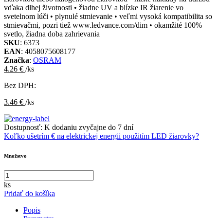
vďaka dlhej životnosti • žiadne UV a blízke IR žiarenie vo
svetelnom lúči • plynulé stmievanie • veľmi vysoká kompatibilita so
stmievačmi, pozri tiež www.ledvance.com/dim • okamžité 100%
svetlo, žiadna doba zahrievania
SKU
: 6373
EAN
: 4058075608177
Značka
:
OSRAM
4.26 €
/ks
Bez DPH:
3.46 €
/ks
Dostupnosť:
K dodaniu zvyčajne do 7 dní
Koľko ušetrím € na elektrickej energii použitím LED žiarovky?
Množstvo
ks
Pridať do košíka
Popis