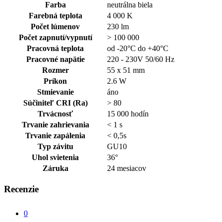
Farba
neutrálna biela
Farebná teplota
4 000 K
Počet lúmenov
230 lm
Počet zapnutí/vypnutí
> 100 000
Pracovná teplota
od -20°C do +40°C
Pracovné napätie
220 - 230V 50/60 Hz
Rozmer
55 x 51 mm
Príkon
2.6 W
Stmievanie
áno
Súčiniteľ CRI (Ra)
> 80
Trvácnosť
15 000 hodín
Trvanie zahrievania
< 1 s
Trvanie zapálenia
< 0,5s
Typ závitu
GU10
Uhol svietenia
36°
Záruka
24 mesiacov
Recenzie
0