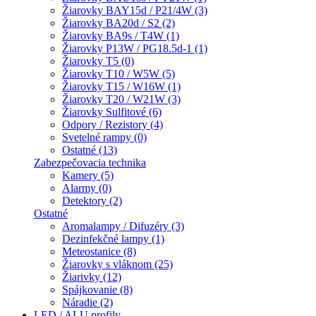
Žiarovky BAY15d / P21/4W (3)
Žiarovky BA20d / S2 (2)
Žiarovky BA9s / T4W (1)
Žiarovky P13W / PG18.5d-1 (1)
Žiarovky T5 (0)
Žiarovky T10 / W5W (5)
Žiarovky T15 / W16W (1)
Žiarovky T20 / W21W (3)
Žiarovky Sulfitové (6)
Odpory / Rezistory (4)
Svetelné rampy (0)
Ostatné (13)
Zabezpečovacia technika
Kamery (5)
Alarmy (0)
Detektory (2)
Ostatné
Aromalampy / Difuzéry (3)
Dezinfekčné lampy (1)
Meteostanice (8)
Žiarovky s vláknom (25)
Žiarivky (12)
Spájkovanie (8)
Náradie (2)
LED / ALU profily