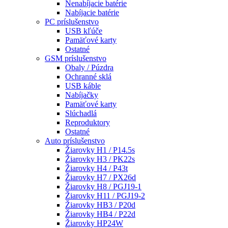
Nenabíjacie batérie
Nabíjacie batérie
PC príslušenstvo
USB kľúče
Pamäťové karty
Ostatné
GSM príslušenstvo
Obaly / Púzdra
Ochranné sklá
USB káble
Nabíjačky
Pamäťové karty
Slúchadlá
Reproduktory
Ostatné
Auto príslušenstvo
Žiarovky H1 / P14.5s
Žiarovky H3 / PK22s
Žiarovky H4 / P43t
Žiarovky H7 / PX26d
Žiarovky H8 / PGJ19-1
Žiarovky H11 / PGJ19-2
Žiarovky HB3 / P20d
Žiarovky HB4 / P22d
Žiarovky HP24W