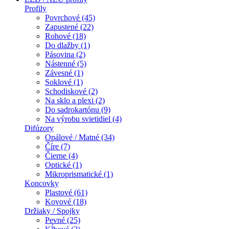
Profily
Povrchové (45)
Zapustené (22)
Rohové (18)
Do dlažby (1)
Pásovina (2)
Nástenné (5)
Závesné (1)
Soklové (1)
Schodiskové (2)
Na sklo a plexi (2)
Do sadrokartónu (9)
Na výrobu svietidiel (4)
Difúzory
Opálové / Matné (34)
Číre (7)
Čierne (4)
Optické (1)
Mikroprismatické (1)
Koncovky
Plastové (61)
Kovové (18)
Držiaky / Spojky
Pevné (25)