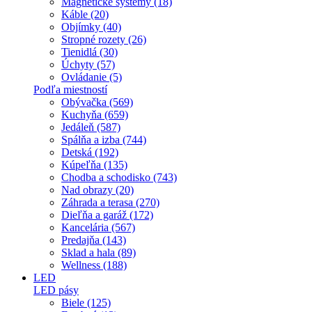
Magnetické systémy (18)
Káble (20)
Objímky (40)
Stropné rozety (26)
Tienidlá (30)
Úchyty (57)
Ovládanie (5)
Podľa miestností
Obývačka (569)
Kuchyňa (659)
Jedáleň (587)
Spálňa a izba (744)
Detská (192)
Kúpeľňa (135)
Chodba a schodisko (743)
Nad obrazy (20)
Záhrada a terasa (270)
Dieľňa a garáž (172)
Kancelária (567)
Predajňa (143)
Sklad a hala (89)
Wellness (188)
LED
LED pásy
Biele (125)