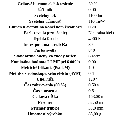
Celkové harmonické skreslenie
30 %
Účinník
0,90
Svetelný tok
1100 lm
Svetelná účinnosť
110 lm/W
Lumen hlav.fakt.na konci nom.životnosti
0.70
Farba svetla (označenie)
Neutrálna biela
Teplota farieb
4000 K
Index podania farieb Ra
80
Farba svetla
840
Štandardná odchýlka zhody farieb
6 sdcm
Nominálna hodnota LLMF pri 6 000 h
0.90
Metrické blikanie (Pst LM)
1.0
Metrika stroboskopického efektu (SVM)
0.4
Uhol lúča
120 °
Čas zahrievania (60 %)
0.50 s
Čas spustenia
0.5 s
Celková dĺžka
163.00 mm
Priemer
32,50 mm
Priemer trubice
33,0 mm
Hmotnosť výrobku
85,00 g