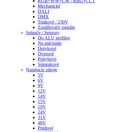
RGB+WW+CW / RBG+CCT
Mechanické
DALI
DMX
Triakové / 230V
Zosilňovače signálu
Spínače / Senzory
Do ALU profilov
Na mávnutie
Dotykové
Dverové
Pohybové
Súmrakové
Napájacie zdroje
5V
6V
9V
12V
14V
15V
19V
24V
31V
48V
Prúdové