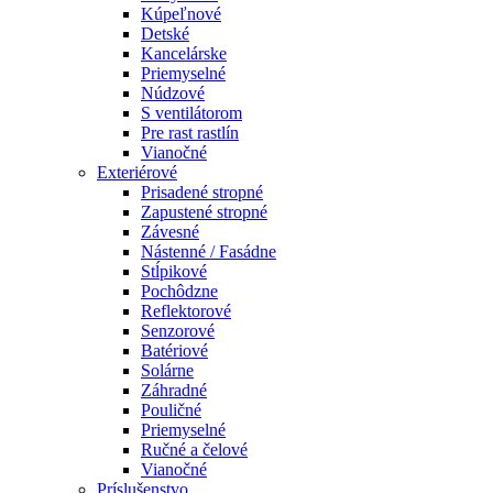
Kúpeľnové
Detské
Kancelárske
Priemyselné
Núdzové
S ventilátorom
Pre rast rastlín
Vianočné
Exteriérové
Prisadené stropné
Zapustené stropné
Závesné
Nástenné / Fasádne
Stĺpikové
Pochôdzne
Reflektorové
Senzorové
Batériové
Solárne
Záhradné
Pouličné
Priemyselné
Ručné a čelové
Vianočné
Príslušenstvo