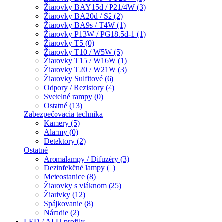
Žiarovky BAY15d / P21/4W (3)
Žiarovky BA20d / S2 (2)
Žiarovky BA9s / T4W (1)
Žiarovky P13W / PG18.5d-1 (1)
Žiarovky T5 (0)
Žiarovky T10 / W5W (5)
Žiarovky T15 / W16W (1)
Žiarovky T20 / W21W (3)
Žiarovky Sulfitové (6)
Odpory / Rezistory (4)
Svetelné rampy (0)
Ostatné (13)
Zabezpečovacia technika
Kamery (5)
Alarmy (0)
Detektory (2)
Ostatné
Aromalampy / Difuzéry (3)
Dezinfekčné lampy (1)
Meteostanice (8)
Žiarovky s vláknom (25)
Žiarivky (12)
Spájkovanie (8)
Náradie (2)
LED / ALU profily