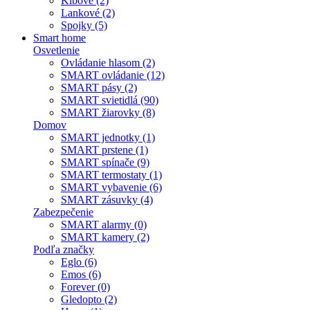
Kĺbové (2)
Lankové (2)
Spojky (5)
Smart home
Osvetlenie
Ovládanie hlasom (2)
SMART ovládanie (12)
SMART pásy (2)
SMART svietidlá (90)
SMART žiarovky (8)
Domov
SMART jednotky (1)
SMART prstene (1)
SMART spínače (9)
SMART termostaty (1)
SMART vybavenie (6)
SMART zásuvky (4)
Zabezpečenie
SMART alarmy (0)
SMART kamery (2)
Podľa značky
Eglo (6)
Emos (6)
Forever (0)
Gledopto (2)