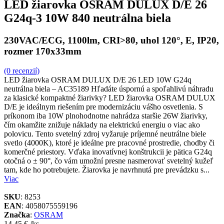
LED žiarovka OSRAM DULUX D/E 26
G24q-3 10W 840 neutrálna biela
230VAC/ECG, 1100lm, CRI>80, uhol 120°, E, IP20,
rozmer 170x33mm
(0 recenzií)
LED žiarovka OSRAM DULUX D/E 26 LED 10W G24q
neutrálna biela – AC35189 Hľadáte úspornú a spoľahlivú náhradu
za klasické kompaktné žiarivky? LED žiarovka OSRAM DULUX
D/E je ideálnym riešením pre modernizáciu vášho osvetlenia. S
príkonom iba 10W plnohodnotne nahrádza staršie 26W žiarivky,
čím okamžite znižuje náklady na elektrickú energiu o viac ako
polovicu. Tento svetelný zdroj vyžaruje príjemné neutrálne biele
svetlo (4000K), ktoré je ideálne pre pracovné prostredie, chodby či
komerčné priestory. Vďaka inovatívnej konštrukcii je pätica G24q
otočná o ± 90°, čo vám umožní presne nasmerovať svetelný kužeľ
tam, kde ho potrebujete. Žiarovka je navrhnutá pre prevádzku s...
Viac
SKU
: 8253
EAN
: 4058075559196
Značka
:
OSRAM
14.45 €
/ks