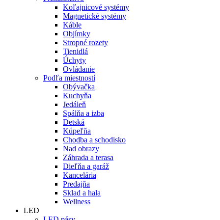
Koľajnicové systémy
Magnetické systémy
Káble
Objímky
Stropné rozety
Tienidlá
Úchyty
Ovládanie
Podľa miestností
Obývačka
Kuchyňa
Jedáleň
Spálňa a izba
Detská
Kúpeľňa
Chodba a schodisko
Nad obrazy
Záhrada a terasa
Dieľňa a garáž
Kancelária
Predajňa
Sklad a hala
Wellness
LED
LED pásy