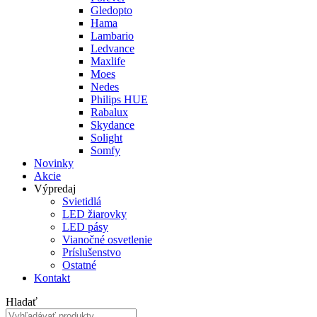
Gledopto
Hama
Lambario
Ledvance
Maxlife
Moes
Nedes
Philips HUE
Rabalux
Skydance
Solight
Somfy
Novinky
Akcie
Výpredaj
Svietidlá
LED žiarovky
LED pásy
Vianočné osvetlenie
Príslušenstvo
Ostatné
Kontakt
Hladať