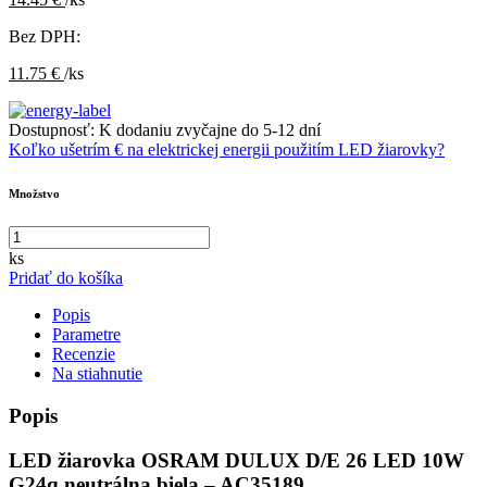
Bez DPH:
11.75 €
/ks
Dostupnosť:
K dodaniu zvyčajne do 5-12 dní
Koľko ušetrím € na elektrickej energii použitím LED žiarovky?
Množstvo
ks
Pridať do košíka
Popis
Parametre
Recenzie
Na stiahnutie
Popis
LED žiarovka OSRAM DULUX D/E 26 LED 10W
G24q neutrálna biela – AC35189