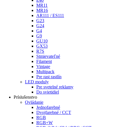
E40
MR11
MR16
AR111 / ES111
G23
G24
G4
G9
GU10
GX53
R7S
Stmievateľné
Filament
Vintage
Multipack
Pre rast rastlín
LED moduly
Pre svetelné reklamy
Do svietidiel
Príslušenstvo
Ovládanie
Jednofarebné
Dvojfarebné / CCT
RGB
RGB+W