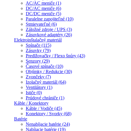
AC/AC meniče (1)
DC/AC meniče (6)
DC/DC meniče (5)
Paralelne zapojiteľné (10)
Stmievateľné (6)
Záložné zdroje / UPS (3)
Zásuvkové adaptéry (26)
Elektroinštalačný materiál
Spínače (115)
Zásuvky (79)
Predlžovačky / Flexo šnúry (43)
Senzory (29)
Časové spínače (10)
Objímky / Redukcie (30)
Zvončeky (7)
Izolačný materiál (64)
Ventilátory (1)
Ističe (0)
Prúdové chrániče (1)
Káble / Konektory
Káble / Vodiče (45)
Konektory / Svorky (68)
Batérie
Nenabíjacie batérie (24)
Nabíjacie batérie (19)