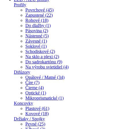
Profily
Povrchové (45)
Zapustené (22)
Rohové (18)
Do dlažby (1)
Pásovina (2)
Nástenné (5)
Závesné (1)
Soklové (1)
Schodiskové (2)
Na sklo a plexi (2)
Do sadrokartónu (9)
Na výrobu svietidiel (4)
Difúzory
Opálové / Matné (34)
Číre (7)
Čierne (4)
Optické (1)
Mikroprismatické (1)
Koncovky
Plastové (61)
Kovové (18)
Držiaky / Spojky
Pevné (25)