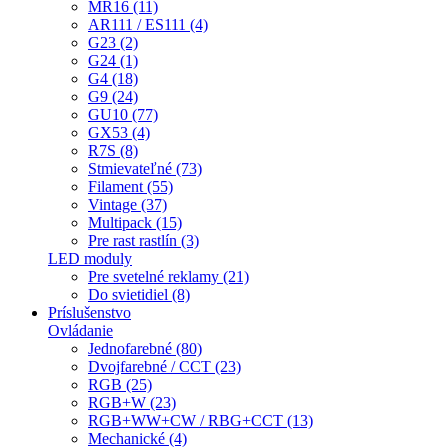
MR16 (11)
AR111 / ES111 (4)
G23 (2)
G24 (1)
G4 (18)
G9 (24)
GU10 (77)
GX53 (4)
R7S (8)
Stmievateľné (73)
Filament (55)
Vintage (37)
Multipack (15)
Pre rast rastlín (3)
LED moduly
Pre svetelné reklamy (21)
Do svietidiel (8)
Príslušenstvo
Ovládanie
Jednofarebné (80)
Dvojfarebné / CCT (23)
RGB (25)
RGB+W (23)
RGB+WW+CW / RBG+CCT (13)
Mechanické (4)