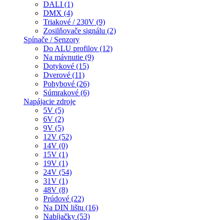
DALI (1)
DMX (4)
Triakové / 230V (9)
Zosilňovače signálu (2)
Spínače / Senzory
Do ALU profilov (12)
Na mávnutie (9)
Dotykové (15)
Dverové (11)
Pohybové (26)
Súmrakové (6)
Napájacie zdroje
5V (5)
6V (2)
9V (5)
12V (52)
14V (0)
15V (1)
19V (1)
24V (54)
31V (1)
48V (8)
Prúdové (22)
Na DIN lištu (16)
Nabíjačky (53)