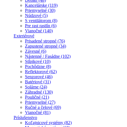
Detské (48)
Kancelárske (119)
Priemyselné (30)
Núdzové (5)
S ventilátorom (8)
Pre rast rastlín (6)
Vianočné (140)
Exteriérové
Prisadené stropné (76)
Zapustené stropné (34)
Závesné (6)
Nástenné / Fasádne (102)
Stĺpikové (10)
Pochôdzne (8)
Reflektorové (62)
Senzorové (46)
Batériové (31)
Solárne (24)
Záhradné (130)
Pouličné (21)
Priemyselné (27)
Ručné a čelové (69)
Vianočné (81)
Príslušenstvo
Koľajnicové systémy (82)