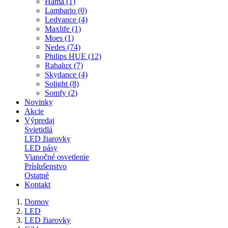
Hama (1)
Lambario (0)
Ledvance (4)
Maxlife (1)
Moes (1)
Nedes (74)
Philips HUE (12)
Rabalux (7)
Skydance (4)
Solight (8)
Somfy (2)
Novinky
Akcie
Výpredaj
Svietidlá
LED žiarovky
LED pásy
Vianočné osvetlenie
Príslušenstvo
Ostatné
Kontakt
Domov
LED
LED žiarovky