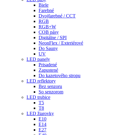
Biele
Farebné
Dvojfarebné / CCT
RGB
RGB+W
COB pásy
Digitálne / SPI
NeonFlex / Exteriérové
Do Sauny
UV
LED panely
Prisadené
Zapustené
Do kazetového stropu
LED reflektory
Bez senzoru
So senzorom
LED trubice
T5
T8
LED žiarovky
E10
E14
E27