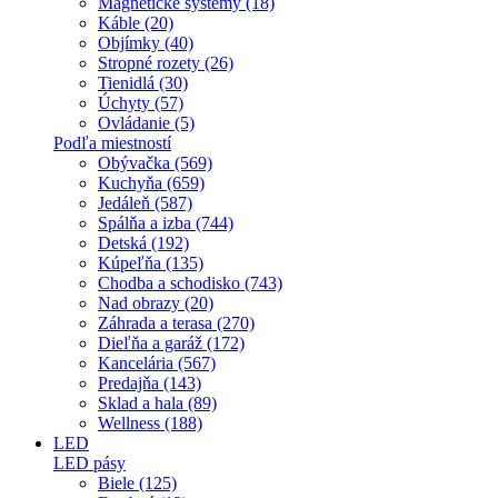
Magnetické systémy (18)
Káble (20)
Objímky (40)
Stropné rozety (26)
Tienidlá (30)
Úchyty (57)
Ovládanie (5)
Podľa miestností
Obývačka (569)
Kuchyňa (659)
Jedáleň (587)
Spálňa a izba (744)
Detská (192)
Kúpeľňa (135)
Chodba a schodisko (743)
Nad obrazy (20)
Záhrada a terasa (270)
Dieľňa a garáž (172)
Kancelária (567)
Predajňa (143)
Sklad a hala (89)
Wellness (188)
LED
LED pásy
Biele (125)