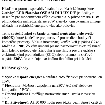
Hľadáte úspornú a spoľahlivú náhradu za klasické kompaktné
žiarivky?
LED žiarovka OSRAM DULUX D/E
je ideálnym
riešením pre modernizáciu vášho osvetlenia. S príkonom iba
10W
plnohodnotne nahrádza staršie 26W žiarivky, čím okamžite znižuje
náklady na elektrickú energiu o viac ako polovicu.
Tento svetelný zdroj vyžaruje príjemné
neutrálne biele svetlo
(4000K)
, ktoré je ideálne pre pracovné prostredie, chodby či
komerčné priestory. Vďaka inovatívnej konštrukcii je pätica G24q
otočná o ± 90°
, čo vám umožní presne nasmerovať svetelný kužeľ
tam, kde ho potrebujete. Žiarovka je navrhnutá pre prevádzku s
elektronickými predradníkmi (ECG) alebo priamo na sieťové
napätie
230V
, čo zaručuje maximálnu flexibilitu pri inštalácii.
Kľúčové výhody
*
Vysoká úspora energie:
Nahrádza 26W žiarivku pri spotrebe len
10W.
*
Flexibilita:
Možnosť zapojenia na 230V AC sieť alebo cez
kompatibilné ECG.
*
Otočná pätica:
Umožňuje nastavenie smeru svetla v rozsahu
180°.
*
Dlhá životnosť:
Až 30 000 hodín prevádzky bez nutnosti častých