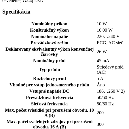
osvetlenie, G24q LED
Špecifikácia
Nominálny príkon
10 W
Konštrukčný výkon
10.00 W
Nominálne napätie
220…240 V
Prevádzkový režim
ECG, AC sieť
Deklarovaný ekvivalentný výkon konvenčnej
26 W
žiarovky
Nominálny prúd
45 mA
Striedavý prúd
Typ prúdu
(AC)
Rozbehový prúd
5 A
Vhodné pre vstup jednosmerného prúdu
Áno
Vstupné napätie DC
186…260 V 2)
Prevádzková frekvencia
50/60 Hz
Sieťová frekvencia
50/60 Hz
Max. počet svietidiel pri prerušení obvodu. 10
200
A (B)
Max. počet svetelných zdrojov pri prerušení
300
obvodu. 16 A (B)