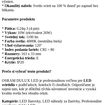
výmien.
*
Okamžitý nábeh:
Svetlo svieti na 100 % ihneď po zapnutí bez
blikania.
Parametre produktu
*
Pätica:
G24q-3 (4-pin)
*
Výkon:
10W (ekvivalent 26W)
*
Svetelný tok:
1100 lm
*
Farba svetla:
4000K (neutrálna biela)
*
Uhol vyžarovania:
120°
*
Index podania farieb:
CRI > 80
*
Rozmery:
163 x 33 mm
*
Energetická trieda:
E
*
Krytie:
IP20
Prečo si vybrať tento produkt?
OSRAM DULUX LED je profesionálnou voľbou pre
LED
svietidlá
v podhľadoch, hoteloch či chodbách. Odporúčame ju
najmä tam, kde je dôležitá rýchla návratnosť investície a vysoká
kvalita svetla bez obsahu ortuti.
Kategórie:
LED žiarovky, LED náhrady za žiarivky, Profesionálne