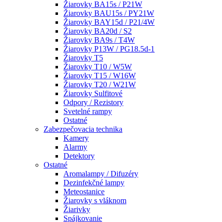
Žiarovky BA15s / P21W
Žiarovky BAU15s / PY21W
Žiarovky BAY15d / P21/4W
Žiarovky BA20d / S2
Žiarovky BA9s / T4W
Žiarovky P13W / PG18.5d-1
Žiarovky T5
Žiarovky T10 / W5W
Žiarovky T15 / W16W
Žiarovky T20 / W21W
Žiarovky Sulfitové
Odpory / Rezistory
Svetelné rampy
Ostatné
Zabezpečovacia technika
Kamery
Alarmy
Detektory
Ostatné
Aromalampy / Difuzéry
Dezinfekčné lampy
Meteostanice
Žiarovky s vláknom
Žiarivky
Spájkovanie