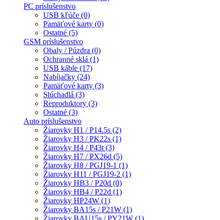
PC príslušenstvo
USB kľúče (0)
Pamäťové karty (0)
Ostatné (5)
GSM príslušenstvo
Obaly / Púzdra (0)
Ochranné sklá (1)
USB káble (17)
Nabíjačky (24)
Pamäťové karty (3)
Slúchadlá (3)
Reproduktory (3)
Ostatné (3)
Auto príslušenstvo
Žiarovky H1 / P14.5s (2)
Žiarovky H3 / PK22s (1)
Žiarovky H4 / P43t (3)
Žiarovky H7 / PX26d (5)
Žiarovky H8 / PGJ19-1 (1)
Žiarovky H11 / PGJ19-2 (1)
Žiarovky HB3 / P20d (0)
Žiarovky HB4 / P22d (1)
Žiarovky HP24W (1)
Žiarovky BA15s / P21W (1)
Žiarovky BAU15s / PY21W (1)