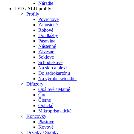
Náradie
LED / ALU profily
Profily
Povrchové
Zapustené
Rohové
Do dlažby
Pásovina
Nástenné
Závesné
Soklové
Schodiskové
Na sklo a plexi
Do sadrokartónu
Na výrobu svietidiel
Difúzory
Opálové / Matné
Číre
Čierne
Optické
Mikroprismatické
Koncovky
Plastové
Kovové
Držiaky / Spojky