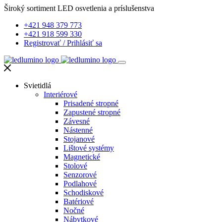
Široký sortiment LED osvetlenia a príslušenstva
+421 948 379 773
+421 918 599 330
Registrovať
/
Prihlásiť sa
Svietidlá
Interiérové
Prisadené stropné
Zapustené stropné
Závesné
Nástenné
Stojanové
Lištové systémy
Magnetické
Stolové
Senzorové
Podlahové
Schodiskové
Batériové
Nočné
Nábytkové