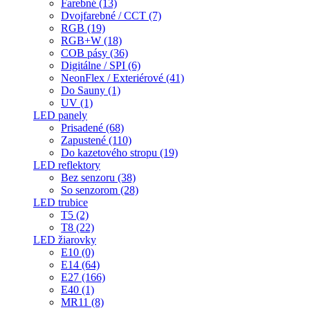
Farebné (13)
Dvojfarebné / CCT (7)
RGB (19)
RGB+W (18)
COB pásy (36)
Digitálne / SPI (6)
NeonFlex / Exteriérové (41)
Do Sauny (1)
UV (1)
LED panely
Prisadené (68)
Zapustené (110)
Do kazetového stropu (19)
LED reflektory
Bez senzoru (38)
So senzorom (28)
LED trubice
T5 (2)
T8 (22)
LED žiarovky
E10 (0)
E14 (64)
E27 (166)
E40 (1)
MR11 (8)