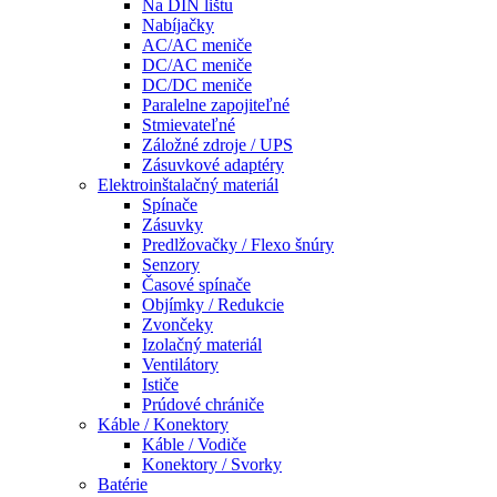
Na DIN lištu
Nabíjačky
AC/AC meniče
DC/AC meniče
DC/DC meniče
Paralelne zapojiteľné
Stmievateľné
Záložné zdroje / UPS
Zásuvkové adaptéry
Elektroinštalačný materiál
Spínače
Zásuvky
Predlžovačky / Flexo šnúry
Senzory
Časové spínače
Objímky / Redukcie
Zvončeky
Izolačný materiál
Ventilátory
Ističe
Prúdové chrániče
Káble / Konektory
Káble / Vodiče
Konektory / Svorky
Batérie