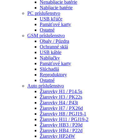
Nenabíjacie batérie
Nabíjacie batérie
PC príslušenstvo
USB kľúče
Pamäťové karty
Ostatné
GSM príslušenstvo
Obaly / Púzdra
Ochranné sklá
USB káble
Nabíjačky
Pamäťové karty
Slúchadlá
Reproduktory
Ostatné
Auto príslušenstvo
Žiarovky H1 / P14.5s
Žiarovky H3 / PK22s
Žiarovky H4 / P43t
Žiarovky H7 / PX26d
Žiarovky H8 / PGJ19-1
Žiarovky H11 / PGJ19-2
Žiarovky HB3 / P20d
Žiarovky HB4 / P22d
Žiarovky HP24W