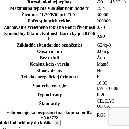
Rozsah okolitej teploty
-20…+45 °C 1)
Maximálna teplota v skúšobnom bode tc
75 °C
Životnosť L70/B50 pri 25 °C
30000 h
Počet spínacích cyklov
200000
Zachovanie svetelného toku na konci životnosti
0.70
Nominálny faktor životnosti žiarovky pri 6 000
0.90
h
Základňa (štandardné označenie)
G24q-3
Obsah ortuti
0.0 mg
Bez ortuti
Áno
Konštrukcia / verzia
Matné
Stmievateľný
Nie
Trieda energetickej účinnosti
E
10.00
Spotreba energie
kWh/1000h
Typ ochrany
IP20
CE, EAC,
Štandardy
UKCA
Fotobiologická bezpečnostná skupina podľa
RG0
EN62778
dukt bol pridaný do košíka
×