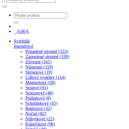
0
0.00
€
Svietidlá
Interiérové
Prisadené stropné (333)
Zapustené stropné (199)
Závesné (161)
Nástenné (119)
Stojanové (19)
Lištové systémy (114)
Magnetické (28)
Stolové (91)
Senzorové (48)
Podlahové (8)
Schodiskové (45)
Batériové (32)
Nočné (82)
Nábytkové (22)
Kúpeľnové (96)