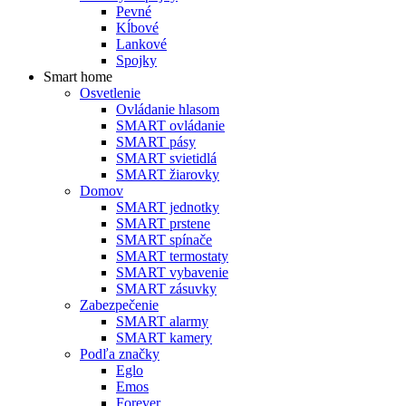
Pevné
Kĺbové
Lankové
Spojky
Smart home
Osvetlenie
Ovládanie hlasom
SMART ovládanie
SMART pásy
SMART svietidlá
SMART žiarovky
Domov
SMART jednotky
SMART prstene
SMART spínače
SMART termostaty
SMART vybavenie
SMART zásuvky
Zabezpečenie
SMART alarmy
SMART kamery
Podľa značky
Eglo
Emos
Forever