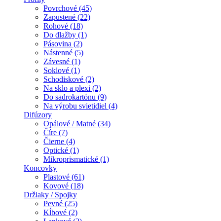
Povrchové (45)
Zapustené (22)
Rohové (18)
Do dlažby (1)
Pásovina (2)
Nástenné (5)
Závesné (1)
Soklové (1)
Schodiskové (2)
Na sklo a plexi (2)
Do sadrokartónu (9)
Na výrobu svietidiel (4)
Difúzory
Opálové / Matné (34)
Číre (7)
Čierne (4)
Optické (1)
Mikroprismatické (1)
Koncovky
Plastové (61)
Kovové (18)
Držiaky / Spojky
Pevné (25)
Kĺbové (2)