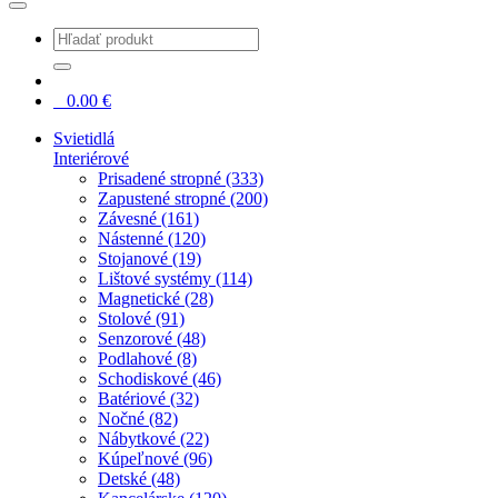
0
0.00
€
Svietidlá
Interiérové
Prisadené stropné (333)
Zapustené stropné (200)
Závesné (161)
Nástenné (120)
Stojanové (19)
Lištové systémy (114)
Magnetické (28)
Stolové (91)
Senzorové (48)
Podlahové (8)
Schodiskové (46)
Batériové (32)
Nočné (82)
Nábytkové (22)
Kúpeľnové (96)
Detské (48)