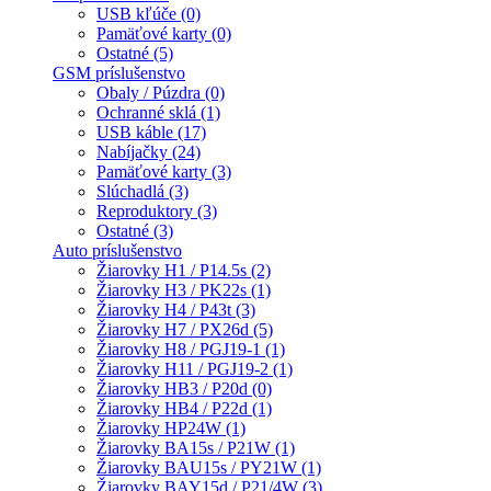
USB kľúče (0)
Pamäťové karty (0)
Ostatné (5)
GSM príslušenstvo
Obaly / Púzdra (0)
Ochranné sklá (1)
USB káble (17)
Nabíjačky (24)
Pamäťové karty (3)
Slúchadlá (3)
Reproduktory (3)
Ostatné (3)
Auto príslušenstvo
Žiarovky H1 / P14.5s (2)
Žiarovky H3 / PK22s (1)
Žiarovky H4 / P43t (3)
Žiarovky H7 / PX26d (5)
Žiarovky H8 / PGJ19-1 (1)
Žiarovky H11 / PGJ19-2 (1)
Žiarovky HB3 / P20d (0)
Žiarovky HB4 / P22d (1)
Žiarovky HP24W (1)
Žiarovky BA15s / P21W (1)
Žiarovky BAU15s / PY21W (1)
Žiarovky BAY15d / P21/4W (3)