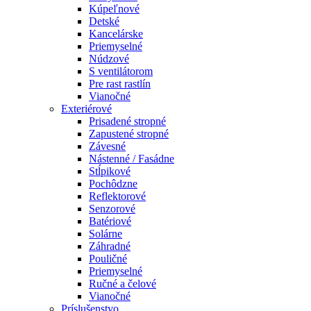
Kúpeľnové
Detské
Kancelárske
Priemyselné
Núdzové
S ventilátorom
Pre rast rastlín
Vianočné
Exteriérové
Prisadené stropné
Zapustené stropné
Závesné
Nástenné / Fasádne
Stĺpikové
Pochôdzne
Reflektorové
Senzorové
Batériové
Solárne
Záhradné
Pouličné
Priemyselné
Ručné a čelové
Vianočné
Príslušenstvo