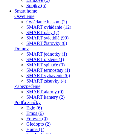
Lankové (2)
Spojky (5)
Smart home
Osvetlenie
Ovládanie hlasom (2)
SMART ovládanie (12)
SMART pásy (2)
SMART svietidlá (90)
SMART žiarovky (8)
Domov
SMART jednotky (1)
SMART prstene (1)
SMART spínače (9)
SMART termostaty (1)
SMART vybavenie (6)
SMART zásuvky (4)
Zabezpečenie
SMART alarmy (0)
SMART kamery (2)
Podľa značky
Eglo (6)
Emos (6)
Forever (0)
Gledopto (2)
Hama (1)