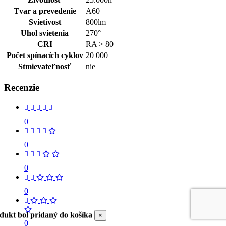
Tvar a prevedenie
A60
Svietivost
800lm
Uhol svietenia
270°
CRI
RA > 80
Počet spínacích cyklov
20 000
Stmievateľnosť
nie
Recenzie
0
0
0
0
dukt bol pridaný do košíka
×
0