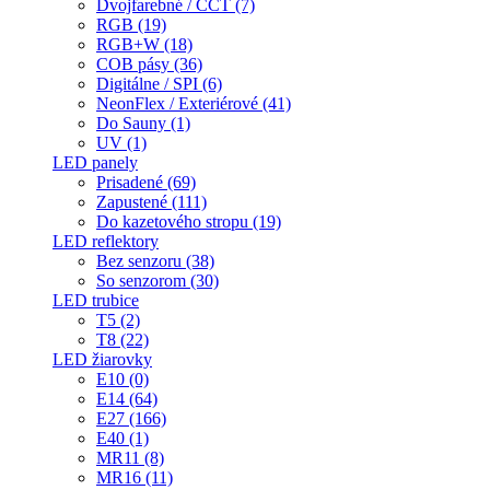
Dvojfarebné / CCT (7)
RGB (19)
RGB+W (18)
COB pásy (36)
Digitálne / SPI (6)
NeonFlex / Exteriérové (41)
Do Sauny (1)
UV (1)
LED panely
Prisadené (69)
Zapustené (111)
Do kazetového stropu (19)
LED reflektory
Bez senzoru (38)
So senzorom (30)
LED trubice
T5 (2)
T8 (22)
LED žiarovky
E10 (0)
E14 (64)
E27 (166)
E40 (1)
MR11 (8)
MR16 (11)