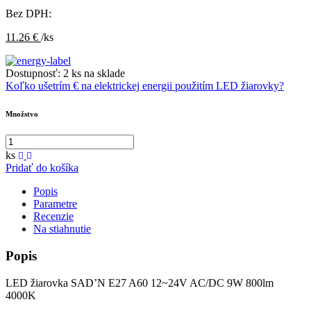
Bez DPH:
11.26 €
/ks
Dostupnosť:
2 ks na sklade
Koľko ušetrím € na elektrickej energii použitím LED žiarovky?
Množstvo
ks
Pridať do košíka
Popis
Parametre
Recenzie
Na stiahnutie
Popis
LED žiarovka SAD’N E27 A60 12~24V AC/DC 9W 800lm
4000K