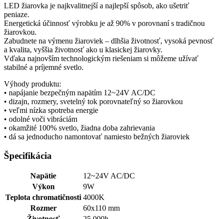
LED žiarovka je najkvalitnejší a najlepší spôsob, ako ušetriť
peniaze.
Energetická účinnosť výrobku je až 90% v porovnaní s tradičnou
žiarovkou.
Zabudnete na výmenu žiaroviek – dlhšia životnosť, vysoká pevnosť
a kvalita, vyššia životnosť ako u klasickej žiarovky.
Vďaka najnovším technologickým riešeniam si môžeme užívať
stabilné a príjemné svetlo.
Výhody produktu:
• napájanie bezpečným napätím 12~24V AC/DC
• dizajn, rozmery, svetelný tok porovnateľný so žiarovkou
• veľmi nízka spotreba energie
• odolné voči vibráciám
• okamžité 100% svetlo, žiadna doba zahrievania
• dá sa jednoducho namontovať namiesto bežných žiaroviek
Špecifikácia
Napätie
12~24V AC/DC
Výkon
9W
Teplota chromatičnosti
4000K
Rozmer
60x110 mm
Životnosť
25.000h