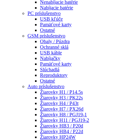
Nenabíjacie batérie
Nabíjacie batérie
PC príslušenstvo
USB kľúče
Pamäťové karty
Ostatné
GSM príslušenstvo
Obaly / Púzdra
Ochranné sklá
USB káble
Nabíjačky
Pamäťové karty
Slúchadlá
Reproduktory
Ostatné
Auto príslušenstvo
Žiarovky H1 / P14.5s
Žiarovky H3 / PK22s
Žiarovky H4 / P43t
Žiarovky H7 / PX26d
Žiarovky H8 / PGJ19-1
Žiarovky H11 / PGJ19-2
Žiarovky HB3 / P20d
Žiarovky HB4 / P22d
Žiarovky HP24W