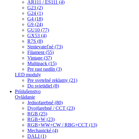
AR111 / ES111 (4)
G23 (2)
G24 (1)
G4 (18)
G9 (24)
GU10 (77)
GX53 (4)
R7S (8)
Stmievateľné (73)
Filament (55)
Vintage (37)
Multipack (15)
Pre rast rastlín (3)
LED moduly
Pre svetelné reklamy (21)
Do svietidiel (8)
Príslušenstvo
Ovládanie
Jednofarebné (80)
Dvojfarebné / CCT (23)
RGB (25)
RGB+W (23)
RGB+WW+CW / RBG+CCT (13)
Mechanické (4)
DALI (1)