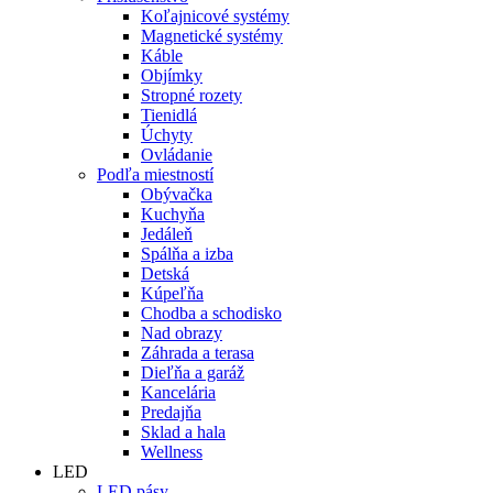
Koľajnicové systémy
Magnetické systémy
Káble
Objímky
Stropné rozety
Tienidlá
Úchyty
Ovládanie
Podľa miestností
Obývačka
Kuchyňa
Jedáleň
Spálňa a izba
Detská
Kúpeľňa
Chodba a schodisko
Nad obrazy
Záhrada a terasa
Dieľňa a garáž
Kancelária
Predajňa
Sklad a hala
Wellness
LED
LED pásy