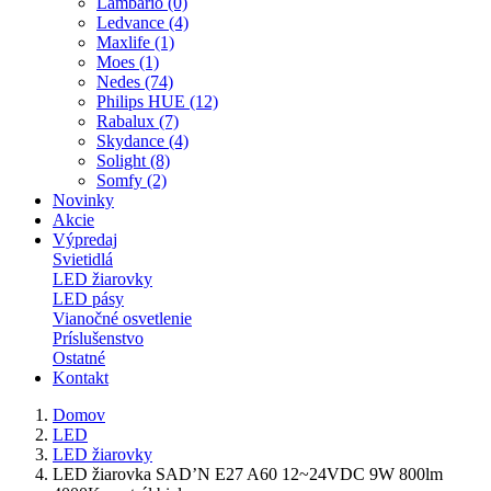
Lambario (0)
Ledvance (4)
Maxlife (1)
Moes (1)
Nedes (74)
Philips HUE (12)
Rabalux (7)
Skydance (4)
Solight (8)
Somfy (2)
Novinky
Akcie
Výpredaj
Svietidlá
LED žiarovky
LED pásy
Vianočné osvetlenie
Príslušenstvo
Ostatné
Kontakt
Domov
LED
LED žiarovky
LED žiarovka SAD’N E27 A60 12~24VDC 9W 800lm