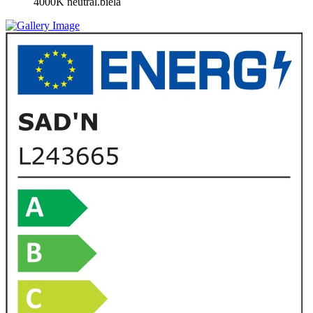
4000K neutrál.biela