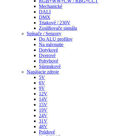
RGB+WW+CW / RBG+CCT
Mechanické
DALI
DMX
Triakové / 230V
Zosilňovače signálu
Spínače / Senzory
Do ALU profilov
Na mávnutie
Dotykové
Dverové
Pohybové
Súmrakové
Napájacie zdroje
5V
6V
9V
12V
14V
15V
19V
24V
31V
48V
Prúdové