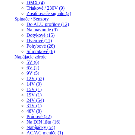
DMX (4)
Triakové / 230V (9)
Zosilňovače signálu (2)
Spínače / Senzory
Do ALU profilov (12)
Na mávnutie (9)
Dotykové (15)
Dverové (11)
Pohybové (26)
Súmrakové (6)
Napájacie zdroje
5V (6)
6V (2)
9V (5)
12V (52)
14V (0)
15V (1)
19V (1)
24V (54)
31V (1)
48V (8)
Prúdové (22)
Na DIN lištu (16)
Nabíjačky (54)
AC/AC meniče (1)