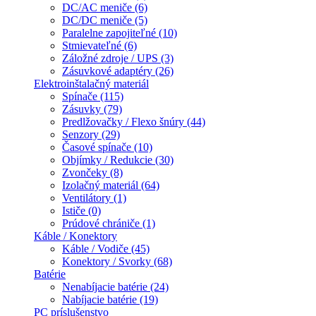
DC/AC meniče (6)
DC/DC meniče (5)
Paralelne zapojiteľné (10)
Stmievateľné (6)
Záložné zdroje / UPS (3)
Zásuvkové adaptéry (26)
Elektroinštalačný materiál
Spínače (115)
Zásuvky (79)
Predlžovačky / Flexo šnúry (44)
Senzory (29)
Časové spínače (10)
Objímky / Redukcie (30)
Zvončeky (8)
Izolačný materiál (64)
Ventilátory (1)
Ističe (0)
Prúdové chrániče (1)
Káble / Konektory
Káble / Vodiče (45)
Konektory / Svorky (68)
Batérie
Nenabíjacie batérie (24)
Nabíjacie batérie (19)
PC príslušenstvo