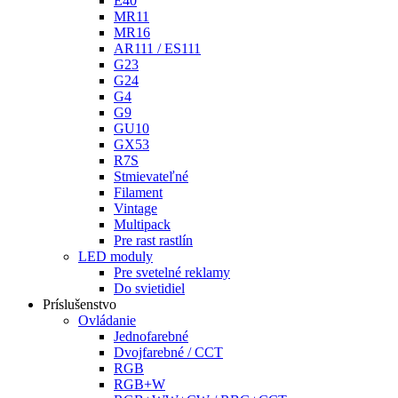
E40
MR11
MR16
AR111 / ES111
G23
G24
G4
G9
GU10
GX53
R7S
Stmievateľné
Filament
Vintage
Multipack
Pre rast rastlín
LED moduly
Pre svetelné reklamy
Do svietidiel
Príslušenstvo
Ovládanie
Jednofarebné
Dvojfarebné / CCT
RGB
RGB+W