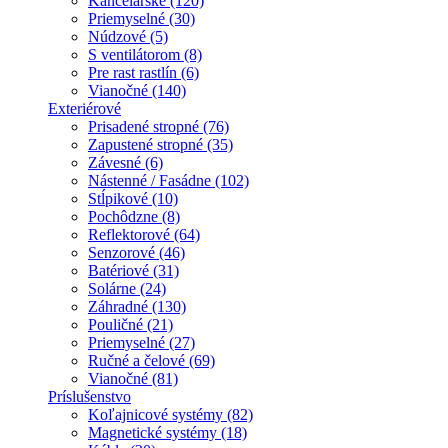
Kancelárske (120)
Priemyselné (30)
Núdzové (5)
S ventilátorom (8)
Pre rast rastlín (6)
Vianočné (140)
Exteriérové
Prisadené stropné (76)
Zapustené stropné (35)
Závesné (6)
Nástenné / Fasádne (102)
Stĺpikové (10)
Pochôdzne (8)
Reflektorové (64)
Senzorové (46)
Batériové (31)
Solárne (24)
Záhradné (130)
Pouličné (21)
Priemyselné (27)
Ručné a čelové (69)
Vianočné (81)
Príslušenstvo
Koľajnicové systémy (82)
Magnetické systémy (18)