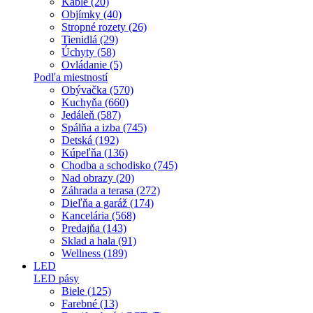
Káble (20)
Objímky (40)
Stropné rozety (26)
Tienidlá (29)
Úchyty (58)
Ovládanie (5)
Podľa miestností
Obývačka (570)
Kuchyňa (660)
Jedáleň (587)
Spálňa a izba (745)
Detská (192)
Kúpeľňa (136)
Chodba a schodisko (745)
Nad obrazy (20)
Záhrada a terasa (272)
Dieľňa a garáž (174)
Kancelária (568)
Predajňa (143)
Sklad a hala (91)
Wellness (189)
LED
LED pásy
Biele (125)
Farebné (13)