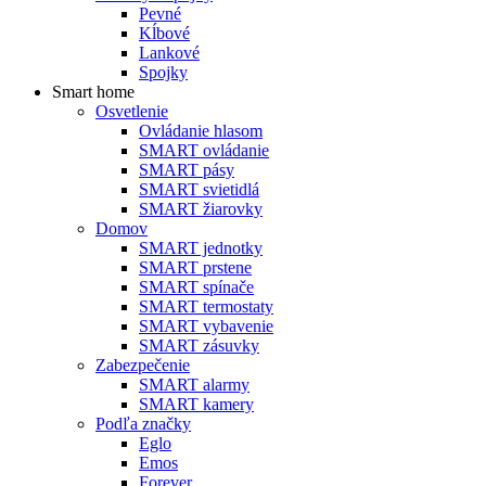
Pevné
Kĺbové
Lankové
Spojky
Smart home
Osvetlenie
Ovládanie hlasom
SMART ovládanie
SMART pásy
SMART svietidlá
SMART žiarovky
Domov
SMART jednotky
SMART prstene
SMART spínače
SMART termostaty
SMART vybavenie
SMART zásuvky
Zabezpečenie
SMART alarmy
SMART kamery
Podľa značky
Eglo
Emos
Forever