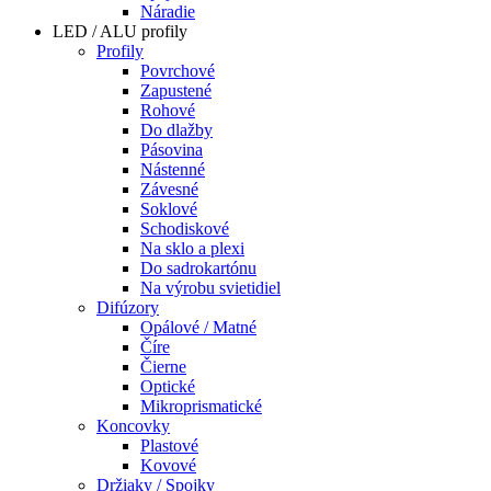
Náradie
LED / ALU profily
Profily
Povrchové
Zapustené
Rohové
Do dlažby
Pásovina
Nástenné
Závesné
Soklové
Schodiskové
Na sklo a plexi
Do sadrokartónu
Na výrobu svietidiel
Difúzory
Opálové / Matné
Číre
Čierne
Optické
Mikroprismatické
Koncovky
Plastové
Kovové
Držiaky / Spojky