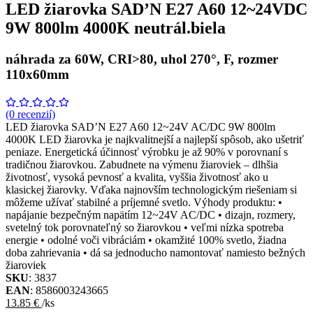
LED žiarovka SAD’N E27 A60 12~24VDC
9W 800lm 4000K neutrál.biela
náhrada za 60W, CRI>80, uhol 270°, F, rozmer
110x60mm
(0 recenzií)
LED žiarovka SAD’N E27 A60 12~24V AC/DC 9W 800lm
4000K LED žiarovka je najkvalitnejší a najlepší spôsob, ako ušetriť
peniaze. Energetická účinnosť výrobku je až 90% v porovnaní s
tradičnou žiarovkou. Zabudnete na výmenu žiaroviek – dlhšia
životnosť, vysoká pevnosť a kvalita, vyššia životnosť ako u
klasickej žiarovky. Vďaka najnovším technologickým riešeniam si
môžeme užívať stabilné a príjemné svetlo. Výhody produktu: •
napájanie bezpečným napätím 12~24V AC/DC • dizajn, rozmery,
svetelný tok porovnateľný so žiarovkou • veľmi nízka spotreba
energie • odolné voči vibráciám • okamžité 100% svetlo, žiadna
doba zahrievania • dá sa jednoducho namontovať namiesto bežných
žiaroviek
SKU
: 3837
EAN
: 8586003243665
13.85 €
/ks