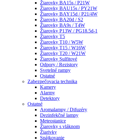
Žiarovky BA15s / P21W
Žiarovky BAU15s / PY21W
Žiarovky BAY15d / P21/4W
Žiarovky BA20d / S2
Žiarovky BA9s / T4W
Žiarovky P13W / PG18.5d-1
Žiarovky T5
Žiarovky T10 / W5W
Žiarovky T15 / W16W
Žiarovky T20 / W21W
Žiarovky Sulfitové
Odpory / Rezistory
Svetelné rampy
Ostatné
Zabezpečovacia technika
Kamery
Alarmy
Detektory
Ostatné
Aromalampy / Difuzéry
Dezinfekčné lampy
Meteostanice
Žiarovky s vláknom
Žiarivky
Spájkovanie