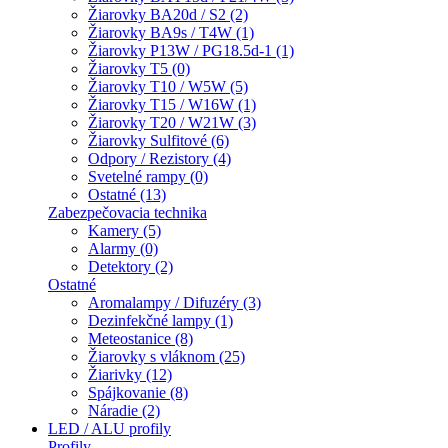
Žiarovky BA20d / S2 (2)
Žiarovky BA9s / T4W (1)
Žiarovky P13W / PG18.5d-1 (1)
Žiarovky T5 (0)
Žiarovky T10 / W5W (5)
Žiarovky T15 / W16W (1)
Žiarovky T20 / W21W (3)
Žiarovky Sulfitové (6)
Odpory / Rezistory (4)
Svetelné rampy (0)
Ostatné (13)
Zabezpečovacia technika
Kamery (5)
Alarmy (0)
Detektory (2)
Ostatné
Aromalampy / Difuzéry (3)
Dezinfekčné lampy (1)
Meteostanice (8)
Žiarovky s vláknom (25)
Žiarivky (12)
Spájkovanie (8)
Náradie (2)
LED / ALU profily
Profily