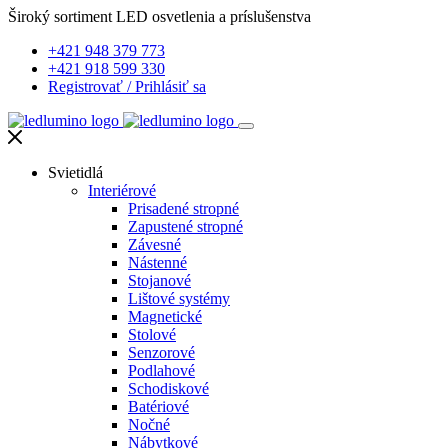
Široký sortiment LED osvetlenia a príslušenstva
+421 948 379 773
+421 918 599 330
Registrovať
/
Prihlásiť sa
Svietidlá
Interiérové
Prisadené stropné
Zapustené stropné
Závesné
Nástenné
Stojanové
Lištové systémy
Magnetické
Stolové
Senzorové
Podlahové
Schodiskové
Batériové
Nočné
Nábytkové