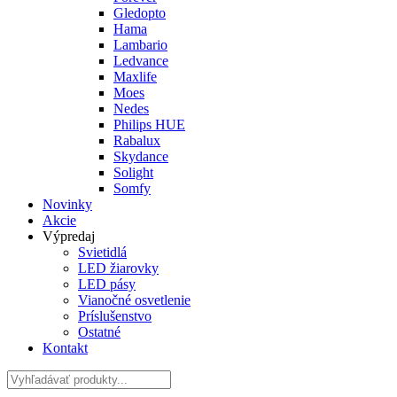
Gledopto
Hama
Lambario
Ledvance
Maxlife
Moes
Nedes
Philips HUE
Rabalux
Skydance
Solight
Somfy
Novinky
Akcie
Výpredaj
Svietidlá
LED žiarovky
LED pásy
Vianočné osvetlenie
Príslušenstvo
Ostatné
Kontakt
Hladať