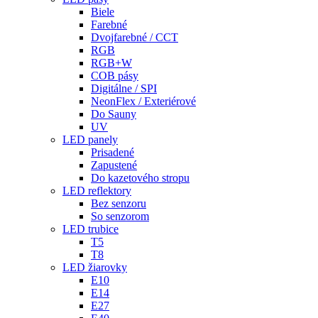
Biele
Farebné
Dvojfarebné / CCT
RGB
RGB+W
COB pásy
Digitálne / SPI
NeonFlex / Exteriérové
Do Sauny
UV
LED panely
Prisadené
Zapustené
Do kazetového stropu
LED reflektory
Bez senzoru
So senzorom
LED trubice
T5
T8
LED žiarovky
E10
E14
E27