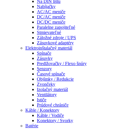
Na DIN lištu
Nabíjačky
AC/AC meniče
DC/AC meniče
DC/DC meniče
Paralelne zapojiteľné
Stmievateľné
Záložné zdroje / UPS
Zásuvkové adaptéry
Elektroinštalačný materiál
Spínače
Zásuvky
Predlžovačky / Flexo šnúry
Senzory
Časové spínače
Objímky / Redukcie
Zvončeky
Izolačný materiál
Ventilátory
Ističe
Prúdové chrániče
Káble / Konektory
Káble / Vodiče
Konektory / Svorky
Batérie