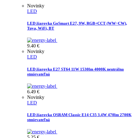
Novinky
LED
LED žiarovka GoSmart E27, 9W, RGB+CCT (WW~CW),
Tuya, WiFi, BT
9.40
€
Novinky
LED
LED žiarovka E27 ST64 11W 1530lm 4000K neutrálna
stmievateľná
6.49
€
Novinky
LED
LED žiarovka OSRAM Classic E14 C35 3.4W 470lm 2700K
stmievateľná
5.25
€