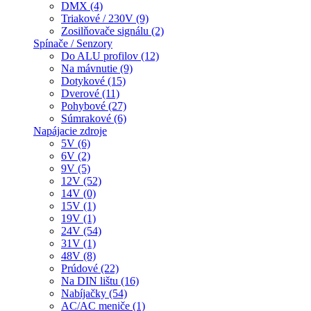
DMX (4)
Triakové / 230V (9)
Zosilňovače signálu (2)
Spínače / Senzory
Do ALU profilov (12)
Na mávnutie (9)
Dotykové (15)
Dverové (11)
Pohybové (27)
Súmrakové (6)
Napájacie zdroje
5V (6)
6V (2)
9V (5)
12V (52)
14V (0)
15V (1)
19V (1)
24V (54)
31V (1)
48V (8)
Prúdové (22)
Na DIN lištu (16)
Nabíjačky (54)
AC/AC meniče (1)