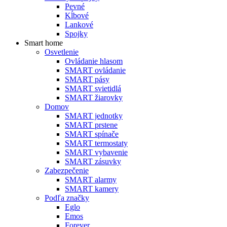
Pevné
Kĺbové
Lankové
Spojky
Smart home
Osvetlenie
Ovládanie hlasom
SMART ovládanie
SMART pásy
SMART svietidlá
SMART žiarovky
Domov
SMART jednotky
SMART prstene
SMART spínače
SMART termostaty
SMART vybavenie
SMART zásuvky
Zabezpečenie
SMART alarmy
SMART kamery
Podľa značky
Eglo
Emos
Forever