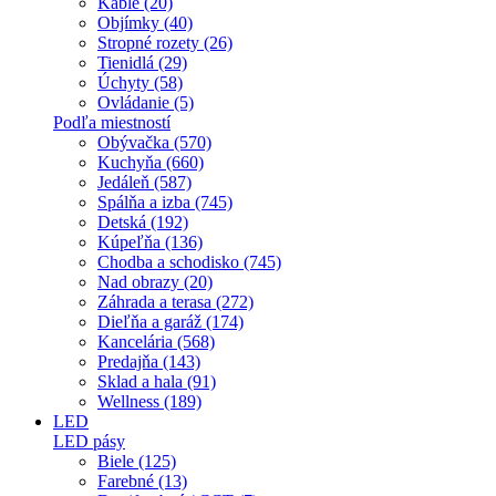
Káble (20)
Objímky (40)
Stropné rozety (26)
Tienidlá (29)
Úchyty (58)
Ovládanie (5)
Podľa miestností
Obývačka (570)
Kuchyňa (660)
Jedáleň (587)
Spálňa a izba (745)
Detská (192)
Kúpeľňa (136)
Chodba a schodisko (745)
Nad obrazy (20)
Záhrada a terasa (272)
Dieľňa a garáž (174)
Kancelária (568)
Predajňa (143)
Sklad a hala (91)
Wellness (189)
LED
LED pásy
Biele (125)
Farebné (13)