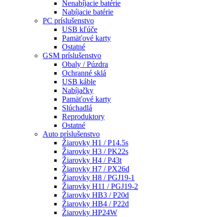
Nenabíjacie batérie
Nabíjacie batérie
PC príslušenstvo
USB kľúče
Pamäťové karty
Ostatné
GSM príslušenstvo
Obaly / Púzdra
Ochranné sklá
USB káble
Nabíjačky
Pamäťové karty
Slúchadlá
Reproduktory
Ostatné
Auto príslušenstvo
Žiarovky H1 / P14.5s
Žiarovky H3 / PK22s
Žiarovky H4 / P43t
Žiarovky H7 / PX26d
Žiarovky H8 / PGJ19-1
Žiarovky H11 / PGJ19-2
Žiarovky HB3 / P20d
Žiarovky HB4 / P22d
Žiarovky HP24W