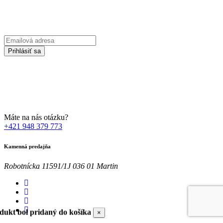
Prihláste sa na odber Newsletter-u
Emailová
adresa
Prihlásiť sa
Zadaním svojej emailovej adresy súhlasíte so spracúvaním Vašich
osobných údajov za účelom marketingu. Bližšie informácie nájdete
TU
Máte na nás otázku?
+421 948 379 773
Kamenná predajňa
Robotnícka 11591/1J 036 01 Martin
dukt bol pridaný do košíka
×