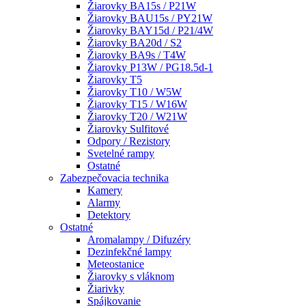
Žiarovky BA15s / P21W
Žiarovky BAU15s / PY21W
Žiarovky BAY15d / P21/4W
Žiarovky BA20d / S2
Žiarovky BA9s / T4W
Žiarovky P13W / PG18.5d-1
Žiarovky T5
Žiarovky T10 / W5W
Žiarovky T15 / W16W
Žiarovky T20 / W21W
Žiarovky Sulfitové
Odpory / Rezistory
Svetelné rampy
Ostatné
Zabezpečovacia technika
Kamery
Alarmy
Detektory
Ostatné
Aromalampy / Difuzéry
Dezinfekčné lampy
Meteostanice
Žiarovky s vláknom
Žiarivky
Spájkovanie