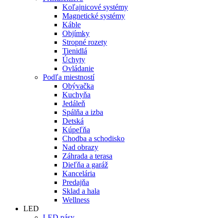
Koľajnicové systémy
Magnetické systémy
Káble
Objímky
Stropné rozety
Tienidlá
Úchyty
Ovládanie
Podľa miestností
Obývačka
Kuchyňa
Jedáleň
Spálňa a izba
Detská
Kúpeľňa
Chodba a schodisko
Nad obrazy
Záhrada a terasa
Dieľňa a garáž
Kancelária
Predajňa
Sklad a hala
Wellness
LED
LED pásy