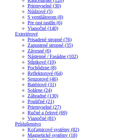
Kancelárske (120)
Priemyselné (30)
Núdzové (5)
S ventilátorom (8)
Pre rast rastlín (6)
Vianočné (140)
Exteriérové
Prisadené stropné (76)
Zapustené stropné (35)
Závesné (6)
Nástenné / Fasádne (102)
Stĺpikové (10)
Pochôdzne (8)
Reflektorové (64)
Senzorové (46)
Batériové (31)
Solárne (24)
Záhradné (130)
Pouličné (21)
Priemyselné (27)
Ručné a čelové (69)
Vianočné (81)
Príslušenstvo
Koľajnicové systémy (82)
Magnetické systémy (18)