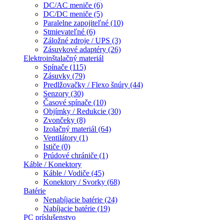
DC/AC meniče (6)
DC/DC meniče (5)
Paralelne zapojiteľné (10)
Stmievateľné (6)
Záložné zdroje / UPS (3)
Zásuvkové adaptéry (26)
Elektroinštalačný materiál
Spínače (115)
Zásuvky (79)
Predlžovačky / Flexo šnúry (44)
Senzory (30)
Časové spínače (10)
Objímky / Redukcie (30)
Zvončeky (8)
Izolačný materiál (64)
Ventilátory (1)
Ističe (0)
Prúdové chrániče (1)
Káble / Konektory
Káble / Vodiče (45)
Konektory / Svorky (68)
Batérie
Nenabíjacie batérie (24)
Nabíjacie batérie (19)
PC príslušenstvo