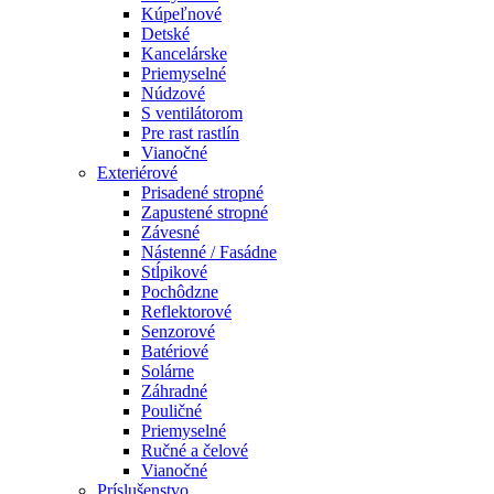
Kúpeľnové
Detské
Kancelárske
Priemyselné
Núdzové
S ventilátorom
Pre rast rastlín
Vianočné
Exteriérové
Prisadené stropné
Zapustené stropné
Závesné
Nástenné / Fasádne
Stĺpikové
Pochôdzne
Reflektorové
Senzorové
Batériové
Solárne
Záhradné
Pouličné
Priemyselné
Ručné a čelové
Vianočné
Príslušenstvo