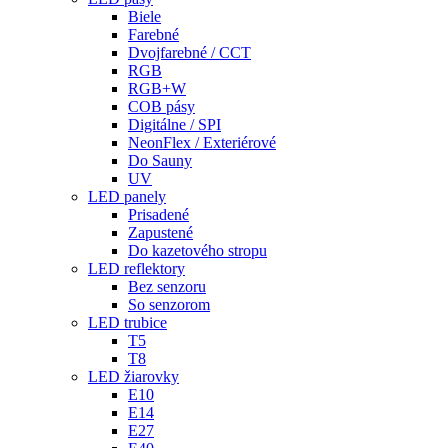
Biele
Farebné
Dvojfarebné / CCT
RGB
RGB+W
COB pásy
Digitálne / SPI
NeonFlex / Exteriérové
Do Sauny
UV
LED panely
Prisadené
Zapustené
Do kazetového stropu
LED reflektory
Bez senzoru
So senzorom
LED trubice
T5
T8
LED žiarovky
E10
E14
E27