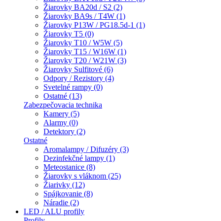
Žiarovky BA20d / S2 (2)
Žiarovky BA9s / T4W (1)
Žiarovky P13W / PG18.5d-1 (1)
Žiarovky T5 (0)
Žiarovky T10 / W5W (5)
Žiarovky T15 / W16W (1)
Žiarovky T20 / W21W (3)
Žiarovky Sulfitové (6)
Odpory / Rezistory (4)
Svetelné rampy (0)
Ostatné (13)
Zabezpečovacia technika
Kamery (5)
Alarmy (0)
Detektory (2)
Ostatné
Aromalampy / Difuzéry (3)
Dezinfekčné lampy (1)
Meteostanice (8)
Žiarovky s vláknom (25)
Žiarivky (12)
Spájkovanie (8)
Náradie (2)
LED / ALU profily
Profily