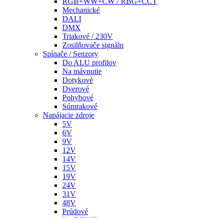
RGB+WW+CW / RBG+CCT
Mechanické
DALI
DMX
Triakové / 230V
Zosilňovače signálu
Spínače / Senzory
Do ALU profilov
Na mávnutie
Dotykové
Dverové
Pohybové
Súmrakové
Napájacie zdroje
5V
6V
9V
12V
14V
15V
19V
24V
31V
48V
Prúdové