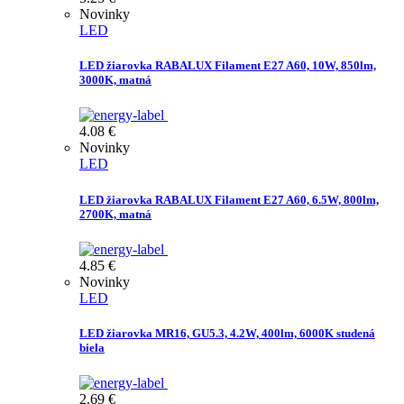
Novinky
LED
LED žiarovka RABALUX Filament E27 A60, 10W, 850lm,
3000K, matná
4.08
€
Novinky
LED
LED žiarovka RABALUX Filament E27 A60, 6.5W, 800lm,
2700K, matná
4.85
€
Novinky
LED
LED žiarovka MR16, GU5.3, 4.2W, 400lm, 6000K studená
biela
2.69
€