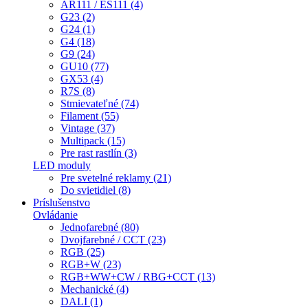
AR111 / ES111 (4)
G23 (2)
G24 (1)
G4 (18)
G9 (24)
GU10 (77)
GX53 (4)
R7S (8)
Stmievateľné (74)
Filament (55)
Vintage (37)
Multipack (15)
Pre rast rastlín (3)
LED moduly
Pre svetelné reklamy (21)
Do svietidiel (8)
Príslušenstvo
Ovládanie
Jednofarebné (80)
Dvojfarebné / CCT (23)
RGB (25)
RGB+W (23)
RGB+WW+CW / RBG+CCT (13)
Mechanické (4)
DALI (1)