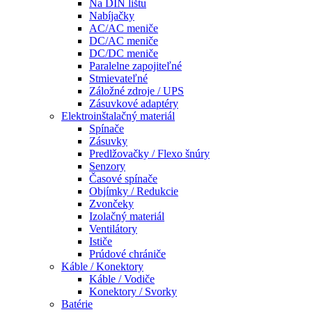
Na DIN lištu
Nabíjačky
AC/AC meniče
DC/AC meniče
DC/DC meniče
Paralelne zapojiteľné
Stmievateľné
Záložné zdroje / UPS
Zásuvkové adaptéry
Elektroinštalačný materiál
Spínače
Zásuvky
Predlžovačky / Flexo šnúry
Senzory
Časové spínače
Objímky / Redukcie
Zvončeky
Izolačný materiál
Ventilátory
Ističe
Prúdové chrániče
Káble / Konektory
Káble / Vodiče
Konektory / Svorky
Batérie