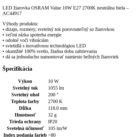
LED žiarovka OSRAM Value 10W E27 2700K neutrálna biela –
AC44917
Výhody produktu:
• dizajn, rozmery, svetelný tok porovnateľný so žiarovkou
• veľmi nízka spotreba energie
• odolné voči vibráciám
• svietidlá s inovatívnou technológiou LED
• okamžité 100% svetlo, žiadna doba zahrievania
• dá sa jednoducho namontovať namiesto bežných žiaroviek
Špecifikácia
Výkon
10 W
Svetelný tok
1055 lm
Svetelný uhol
200 °
Teplota farby
2700 K
Dĺžka
118.0 mm
Hmotnosť
32 g
Trieda ochrany
IP20
Svetelná účinnosť
105 lm/W
Index podania farieb
>80