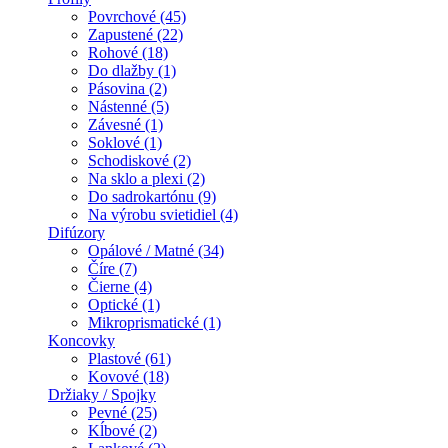
Povrchové (45)
Zapustené (22)
Rohové (18)
Do dlažby (1)
Pásovina (2)
Nástenné (5)
Závesné (1)
Soklové (1)
Schodiskové (2)
Na sklo a plexi (2)
Do sadrokartónu (9)
Na výrobu svietidiel (4)
Difúzory
Opálové / Matné (34)
Číre (7)
Čierne (4)
Optické (1)
Mikroprismatické (1)
Koncovky
Plastové (61)
Kovové (18)
Držiaky / Spojky
Pevné (25)
Kĺbové (2)