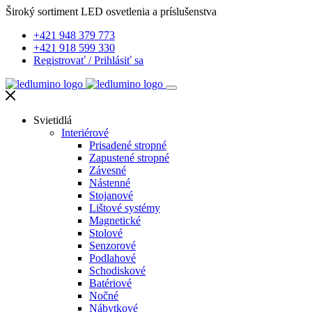
Široký sortiment LED osvetlenia a príslušenstva
+421 948 379 773
+421 918 599 330
Registrovať
/
Prihlásiť sa
Svietidlá
Interiérové
Prisadené stropné
Zapustené stropné
Závesné
Nástenné
Stojanové
Lištové systémy
Magnetické
Stolové
Senzorové
Podlahové
Schodiskové
Batériové
Nočné
Nábytkové