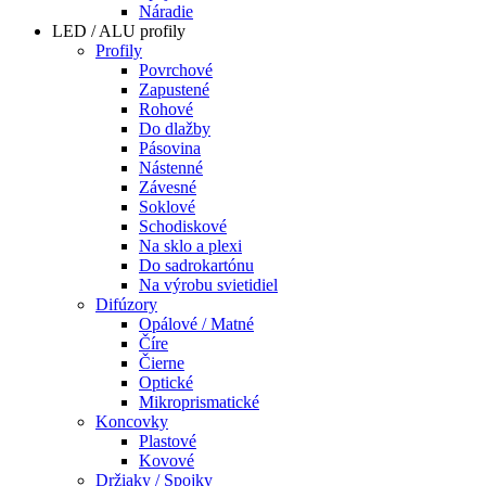
Náradie
LED / ALU profily
Profily
Povrchové
Zapustené
Rohové
Do dlažby
Pásovina
Nástenné
Závesné
Soklové
Schodiskové
Na sklo a plexi
Do sadrokartónu
Na výrobu svietidiel
Difúzory
Opálové / Matné
Číre
Čierne
Optické
Mikroprismatické
Koncovky
Plastové
Kovové
Držiaky / Spojky