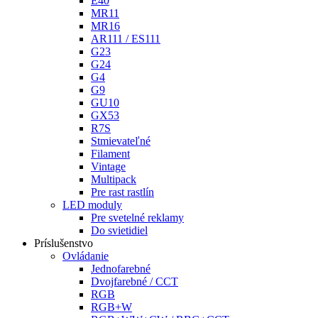
E40
MR11
MR16
AR111 / ES111
G23
G24
G4
G9
GU10
GX53
R7S
Stmievateľné
Filament
Vintage
Multipack
Pre rast rastlín
LED moduly
Pre svetelné reklamy
Do svietidiel
Príslušenstvo
Ovládanie
Jednofarebné
Dvojfarebné / CCT
RGB
RGB+W