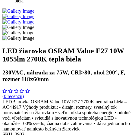
biela
LED žiarovka OSRAM Value E27 10W
1055lm 2700K teplá biela
230VAC, náhrada za 75W, CRI>80, uhol 200°, F,
rozmer 118x60mm
(0 recenzií)
LED žiarovka OSRAM Value 10W E27 2700K neutrálna biela –
AC44917 Výhody produktu: • dizajn, rozmery, svetelný tok
porovnateľný so žiarovkou • veľmi nízka spotreba energie • odolné
voči vibráciám • svietidlá s inovatívnou technológiou LED •
okamžité 100% svetlo, žiadna doba zahrievania • dá sa jednoducho
namontovať namiesto bežných žiaroviek
SKU
: 3902