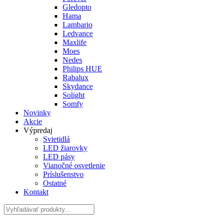
Gledopto
Hama
Lambario
Ledvance
Maxlife
Moes
Nedes
Philips HUE
Rabalux
Skydance
Solight
Somfy
Novinky
Akcie
Výpredaj
Svietidlá
LED žiarovky
LED pásy
Vianočné osvetlenie
Príslušenstvo
Ostatné
Kontakt
Hladať