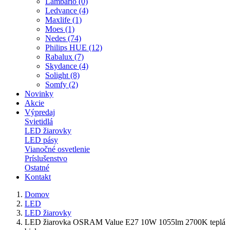
Lambario (0)
Ledvance (4)
Maxlife (1)
Moes (1)
Nedes (74)
Philips HUE (12)
Rabalux (7)
Skydance (4)
Solight (8)
Somfy (2)
Novinky
Akcie
Výpredaj
Svietidlá
LED žiarovky
LED pásy
Vianočné osvetlenie
Príslušenstvo
Ostatné
Kontakt
Domov
LED
LED žiarovky
LED žiarovka OSRAM Value E27 10W 1055lm 2700K teplá