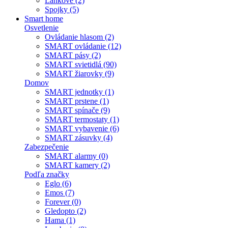
Lankové (2)
Spojky (5)
Smart home
Osvetlenie
Ovládanie hlasom (2)
SMART ovládanie (12)
SMART pásy (2)
SMART svietidlá (90)
SMART žiarovky (9)
Domov
SMART jednotky (1)
SMART prstene (1)
SMART spínače (9)
SMART termostaty (1)
SMART vybavenie (6)
SMART zásuvky (4)
Zabezpečenie
SMART alarmy (0)
SMART kamery (2)
Podľa značky
Eglo (6)
Emos (7)
Forever (0)
Gledopto (2)
Hama (1)