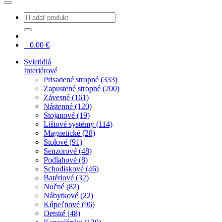
0
0.00
€
Svietidlá
Interiérové
Prisadené stropné (333)
Zapustené stropné (200)
Závesné (161)
Nástenné (120)
Stojanové (19)
Lištové systémy (114)
Magnetické (28)
Stolové (91)
Senzorové (48)
Podlahové (8)
Schodiskové (46)
Batériové (32)
Nočné (82)
Nábytkové (22)
Kúpeľnové (96)
Detské (48)