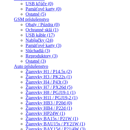
USB kľúče (0)
Pamäťové karty (0)
Ostatné (5)
GSM príslušenstvo
Obaly / Púzdra (0)
Ochranné sklá (1)
USB káble (17)
Nabíjačky (24)
Pamäťové karty (3)
Slúchadlá (3)
Reproduktory (3)
Ostatné (3)
Auto príslušenstvo
Žiarovky H1 / P14.5s (2)
Žiarovky H3 / PK22s (1)
Žiarovky H4 / P43t (3)
Žiarovky H7 / PX26d (5)
Žiarovky H8 / PGJ19-1 (1)
Žiarovky H11 / PGJ19-2 (1)
Žiarovky HB3 / P20d (0)
Žiarovky HB4 / P22d (1)
Žiarovky HP24W (1)
Žiarovky BA15s / P21W (1)
Žiarovky BAU15s / PY21W (1)
Žiarovky BAY15d / P21/4W (3)