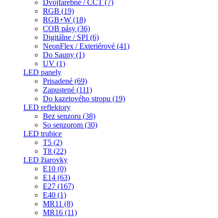
Dvojfarebné / CCT (7)
RGB (19)
RGB+W (18)
COB pásy (36)
Digitálne / SPI (6)
NeonFlex / Exteriérové (41)
Do Sauny (1)
UV (1)
LED panely
Prisadené (69)
Zapustené (111)
Do kazetového stropu (19)
LED reflektory
Bez senzoru (38)
So senzorom (30)
LED trubice
T5 (2)
T8 (22)
LED žiarovky
E10 (0)
E14 (63)
E27 (167)
E40 (1)
MR11 (8)
MR16 (11)