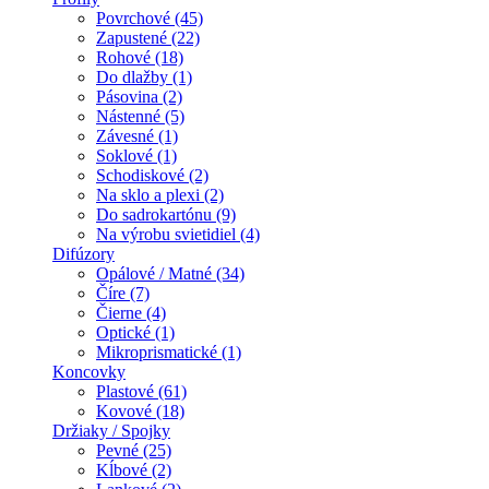
Povrchové (45)
Zapustené (22)
Rohové (18)
Do dlažby (1)
Pásovina (2)
Nástenné (5)
Závesné (1)
Soklové (1)
Schodiskové (2)
Na sklo a plexi (2)
Do sadrokartónu (9)
Na výrobu svietidiel (4)
Difúzory
Opálové / Matné (34)
Číre (7)
Čierne (4)
Optické (1)
Mikroprismatické (1)
Koncovky
Plastové (61)
Kovové (18)
Držiaky / Spojky
Pevné (25)
Kĺbové (2)