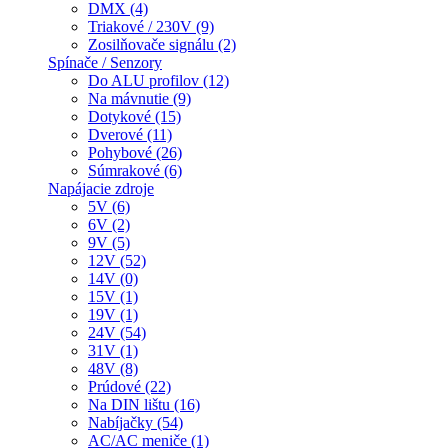
DMX (4)
Triakové / 230V (9)
Zosilňovače signálu (2)
Spínače / Senzory
Do ALU profilov (12)
Na mávnutie (9)
Dotykové (15)
Dverové (11)
Pohybové (26)
Súmrakové (6)
Napájacie zdroje
5V (6)
6V (2)
9V (5)
12V (52)
14V (0)
15V (1)
19V (1)
24V (54)
31V (1)
48V (8)
Prúdové (22)
Na DIN lištu (16)
Nabíjačky (54)
AC/AC meniče (1)