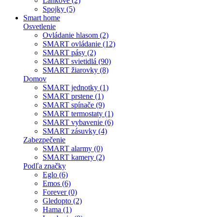
Lankové (2)
Spojky (5)
Smart home
Osvetlenie
Ovládanie hlasom (2)
SMART ovládanie (12)
SMART pásy (2)
SMART svietidlá (90)
SMART žiarovky (8)
Domov
SMART jednotky (1)
SMART prstene (1)
SMART spínače (9)
SMART termostaty (1)
SMART vybavenie (6)
SMART zásuvky (4)
Zabezpečenie
SMART alarmy (0)
SMART kamery (2)
Podľa značky
Eglo (6)
Emos (6)
Forever (0)
Gledopto (2)
Hama (1)