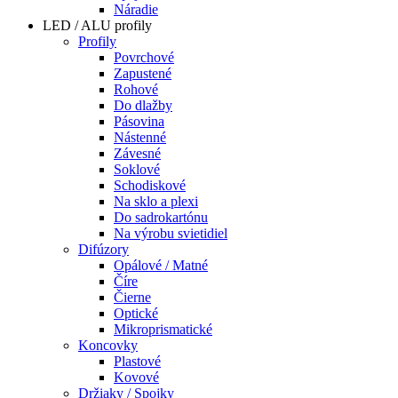
Náradie
LED / ALU profily
Profily
Povrchové
Zapustené
Rohové
Do dlažby
Pásovina
Nástenné
Závesné
Soklové
Schodiskové
Na sklo a plexi
Do sadrokartónu
Na výrobu svietidiel
Difúzory
Opálové / Matné
Číre
Čierne
Optické
Mikroprismatické
Koncovky
Plastové
Kovové
Držiaky / Spojky