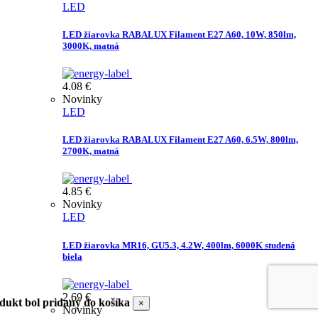
LED
LED žiarovka RABALUX Filament E27 A60, 10W, 850lm,
3000K, matná
4.08
€
Novinky
LED
LED žiarovka RABALUX Filament E27 A60, 6.5W, 800lm,
2700K, matná
4.85
€
Novinky
LED
LED žiarovka MR16, GU5.3, 4.2W, 400lm, 6000K studená
biela
2.69
€
dukt bol pridaný do košíka
×
Novinky