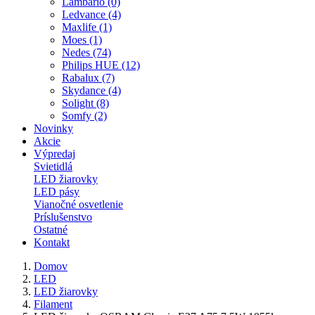
Lambario (0)
Ledvance (4)
Maxlife (1)
Moes (1)
Nedes (74)
Philips HUE (12)
Rabalux (7)
Skydance (4)
Solight (8)
Somfy (2)
Novinky
Akcie
Výpredaj
Svietidlá
LED žiarovky
LED pásy
Vianočné osvetlenie
Príslušenstvo
Ostatné
Kontakt
Domov
LED
LED žiarovky
Filament