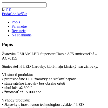
ks
Pridať do košíka
Popis
Parametre
Recenzie
Na stiahnutie
Popis
Žiarovka OSRAM LED Superstar Classic A75 stmievateľná –
AC70155
Stmievateľné LED žiarovky, ktoré majú klasický tvar žiarovky.
Vlastnosti produktu:
• profesionálne LED žiarovky na sieťové napätie
• stmievateľné žiarovky bez obsahu ortuti
• uhol lúča až 300 °
• životnosť až 15 000 hod.
Výhody produktu:
• žiarovky s inovatívnou technológiou „vlákien“ LED