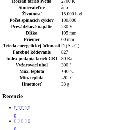
Rozsah farieb svetla
2700 K
Stmievateľné
áno
Životnosť
15.000 hod.
Počet spínacích cyklov
100.000
Prevádzkové napätie
230 V
Dĺžka
105 mm
Priemer
60 mm
Trieda energetickej účinnosti
D (A - G)
Farebné kódovanie
827
Index podania farieb CRI
80 Ra
Vyžarovací uhol
300 °
Max. teplota
+40 °C
Min. teplota
-20 °C
Hmotnosť
33 g
Recenzie
0
0