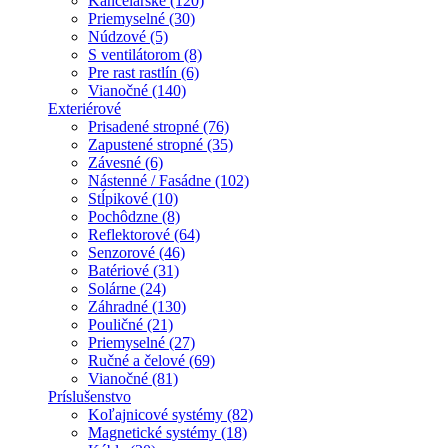
Kancelárske (120)
Priemyselné (30)
Núdzové (5)
S ventilátorom (8)
Pre rast rastlín (6)
Vianočné (140)
Exteriérové
Prisadené stropné (76)
Zapustené stropné (35)
Závesné (6)
Nástenné / Fasádne (102)
Stĺpikové (10)
Pochôdzne (8)
Reflektorové (64)
Senzorové (46)
Batériové (31)
Solárne (24)
Záhradné (130)
Pouličné (21)
Priemyselné (27)
Ručné a čelové (69)
Vianočné (81)
Príslušenstvo
Koľajnicové systémy (82)
Magnetické systémy (18)