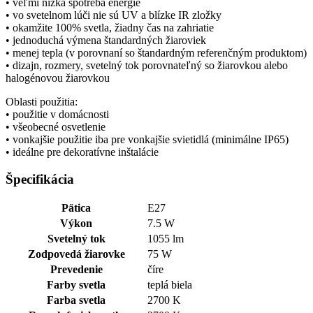
• veľmi nízka spotreba energie
• vo svetelnom lúči nie sú UV a blízke IR zložky
• okamžite 100% svetla, žiadny čas na zahriatie
• jednoduchá výmena štandardných žiaroviek
• menej tepla (v porovnaní so štandardným referenčným produktom)
• dizajn, rozmery, svetelný tok porovnateľný so žiarovkou alebo
halogénovou žiarovkou
Oblasti použitia:
• použitie v domácnosti
• všeobecné osvetlenie
• vonkajšie použitie iba pre vonkajšie svietidlá (minimálne IP65)
• ideálne pre dekoratívne inštalácie
Špecifikácia
Pätica
E27
Výkon
7.5 W
Svetelný tok
1055 lm
Zodpovedá žiarovke
75 W
Prevedenie
číre
Farby svetla
teplá biela
Farba svetla
2700 K