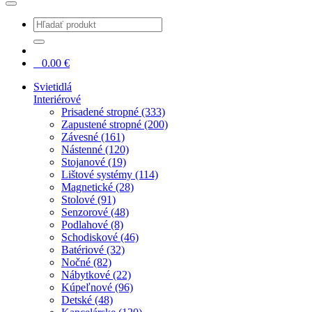
0
0.00
€
Svietidlá
Interiérové
Prisadené stropné (333)
Zapustené stropné (200)
Závesné (161)
Nástenné (120)
Stojanové (19)
Lištové systémy (114)
Magnetické (28)
Stolové (91)
Senzorové (48)
Podlahové (8)
Schodiskové (46)
Batériové (32)
Nočné (82)
Nábytkové (22)
Kúpeľnové (96)
Detské (48)