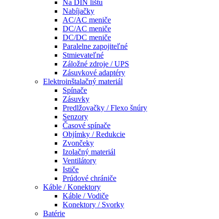
Na DIN lištu
Nabíjačky
AC/AC meniče
DC/AC meniče
DC/DC meniče
Paralelne zapojiteľné
Stmievateľné
Záložné zdroje / UPS
Zásuvkové adaptéry
Elektroinštalačný materiál
Spínače
Zásuvky
Predlžovačky / Flexo šnúry
Senzory
Časové spínače
Objímky / Redukcie
Zvončeky
Izolačný materiál
Ventilátory
Ističe
Prúdové chrániče
Káble / Konektory
Káble / Vodiče
Konektory / Svorky
Batérie