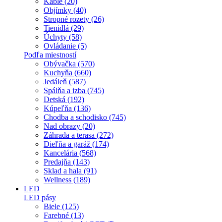
Káble (20)
Objímky (40)
Stropné rozety (26)
Tienidlá (29)
Úchyty (58)
Ovládanie (5)
Podľa miestností
Obývačka (570)
Kuchyňa (660)
Jedáleň (587)
Spálňa a izba (745)
Detská (192)
Kúpeľňa (136)
Chodba a schodisko (745)
Nad obrazy (20)
Záhrada a terasa (272)
Dieľňa a garáž (174)
Kancelária (568)
Predajňa (143)
Sklad a hala (91)
Wellness (189)
LED
LED pásy
Biele (125)
Farebné (13)