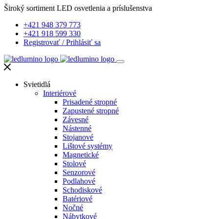
Široký sortiment LED osvetlenia a príslušenstva
+421 948 379 773
+421 918 599 330
Registrovať
/
Prihlásiť sa
Svietidlá
Interiérové
Prisadené stropné
Zapustené stropné
Závesné
Nástenné
Stojanové
Lištové systémy
Magnetické
Stolové
Senzorové
Podlahové
Schodiskové
Batériové
Nočné
Nábytkové