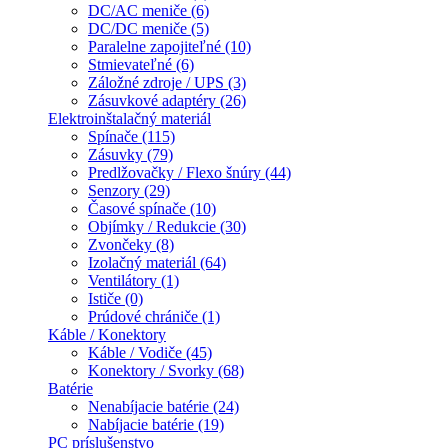
DC/AC meniče (6)
DC/DC meniče (5)
Paralelne zapojiteľné (10)
Stmievateľné (6)
Záložné zdroje / UPS (3)
Zásuvkové adaptéry (26)
Elektroinštalačný materiál
Spínače (115)
Zásuvky (79)
Predlžovačky / Flexo šnúry (44)
Senzory (29)
Časové spínače (10)
Objímky / Redukcie (30)
Zvončeky (8)
Izolačný materiál (64)
Ventilátory (1)
Ističe (0)
Prúdové chrániče (1)
Káble / Konektory
Káble / Vodiče (45)
Konektory / Svorky (68)
Batérie
Nenabíjacie batérie (24)
Nabíjacie batérie (19)
PC príslušenstvo