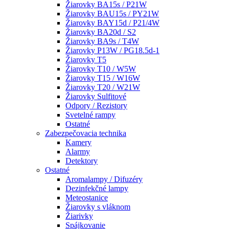
Žiarovky BA15s / P21W
Žiarovky BAU15s / PY21W
Žiarovky BAY15d / P21/4W
Žiarovky BA20d / S2
Žiarovky BA9s / T4W
Žiarovky P13W / PG18.5d-1
Žiarovky T5
Žiarovky T10 / W5W
Žiarovky T15 / W16W
Žiarovky T20 / W21W
Žiarovky Sulfitové
Odpory / Rezistory
Svetelné rampy
Ostatné
Zabezpečovacia technika
Kamery
Alarmy
Detektory
Ostatné
Aromalampy / Difuzéry
Dezinfekčné lampy
Meteostanice
Žiarovky s vláknom
Žiarivky
Spájkovanie