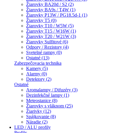
Žiarovky BA20d / S2 (2)
Žiarovky BA9s / T4W (1)
Žiarovky P13W / PG18.5d-1 (1)
Žiarovky T5 (0)
Žiarovky T10 / W5W (5)
Žiarovky T15 / W16W (1)
Žiarovky T20 / W21W (3)
Žiarovky Sulfitové (6)
Odpory / Rezistory (4)
Svetelné rampy (0)
Ostatné (13)
Zabezpečovacia technika
Kamery (5)
Alarmy (0)
Detektory (2)
Ostatné
Aromalampy / Difuzéry (3)
Dezinfekčné lampy (1)
Meteostanice (8)
Žiarovky s vláknom (25)
Žiarivky (12)
Spájkovanie (8)
Náradie (2)
LED / ALU profily
Profily