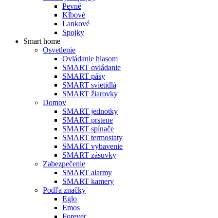
Pevné
Kĺbové
Lankové
Spojky
Smart home
Osvetlenie
Ovládanie hlasom
SMART ovládanie
SMART pásy
SMART svietidlá
SMART žiarovky
Domov
SMART jednotky
SMART prstene
SMART spínače
SMART termostaty
SMART vybavenie
SMART zásuvky
Zabezpečenie
SMART alarmy
SMART kamery
Podľa značky
Eglo
Emos
Forever