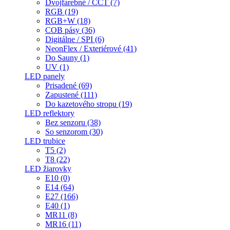
Dvojfarebné / CCT (7)
RGB (19)
RGB+W (18)
COB pásy (36)
Digitálne / SPI (6)
NeonFlex / Exteriérové (41)
Do Sauny (1)
UV (1)
LED panely
Prisadené (69)
Zapustené (111)
Do kazetového stropu (19)
LED reflektory
Bez senzoru (38)
So senzorom (30)
LED trubice
T5 (2)
T8 (22)
LED žiarovky
E10 (0)
E14 (64)
E27 (166)
E40 (1)
MR11 (8)
MR16 (11)