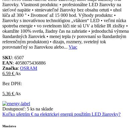
žiarovky. Vlastnosti produktu: • profesionálne LED žiarovky na
sieťové napätie • stmievateľné žiarovky bez obsahu ortuti • uhol
lúča až 300 ° • životnosť až 15 000 hod. Výhody produktu: •
žiarovky s inovatívnou technológiou „vlákien“ LED • veľmi nízka
spotreba energie • vo svetelnom lúči nie sú UV a blízke IR zložky •
okamžite 100% svetla, žiadny čas na zahriatie • jednoduchá výmena
štandardných žiaroviek • menej tepla (v porovnaní so štandardným
referenčným produktom) • dizajn, rozmery, svetelný tok
porovnateľný so žiarovkou alebo...
Viac
SKU
: 6507
EAN
: 4058075436886
Značka
:
OSRAM
6.59 €
/ks
Bez DPH:
5.36 €
/ks
Dostupnosť:
5 ks na sklade
Koľko ušetrím € na elektrickej energii použitím LED žiarovky?
Množstvo