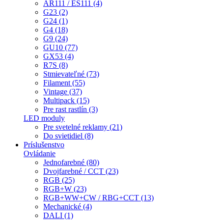
AR111 / ES111 (4)
G23 (2)
G24 (1)
G4 (18)
G9 (24)
GU10 (77)
GX53 (4)
R7S (8)
Stmievateľné (73)
Filament (55)
Vintage (37)
Multipack (15)
Pre rast rastlín (3)
LED moduly
Pre svetelné reklamy (21)
Do svietidiel (8)
Príslušenstvo
Ovládanie
Jednofarebné (80)
Dvojfarebné / CCT (23)
RGB (25)
RGB+W (23)
RGB+WW+CW / RBG+CCT (13)
Mechanické (4)
DALI (1)