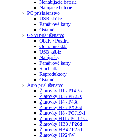
Nenabíjacie batérie
Nabíjacie batérie
PC príslušenstvo
USB kľúče
Pamäťové karty
Ostatné
GSM príslušenstvo
Obaly / Púzdra
Ochranné sklá
USB káble
Nabíjačky
Pamäťové karty
Slúchadlá
Reproduktory
Ostatné
Auto príslušenstvo
Žiarovky H1 / P14.5s
Žiarovky H3 / PK22s
Žiarovky H4 / P43t
Žiarovky H7 / PX26d
Žiarovky H8 / PGJ19-1
Žiarovky H11 / PGJ19-2
Žiarovky HB3 / P20d
Žiarovky HB4 / P22d
Žiarovky HP24W