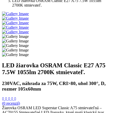
LED žiarovka OSRAM Classic E27 A75 7.5W 1055lm
2700K stmievateľ.
LED žiarovka OSRAM Classic E27 A75
7.5W 1055lm 2700K stmievateľ.
230VAC, náhrada za 75W, CRI>80, uhol 300°, D,
rozmer 105x60mm
(0 recenzií)
Žiarovka OSRAM LED Superstar Classic A75 stmievateľná –
AC70155 Stmievateľné LED žiarovky, ktoré majú klasický tvar