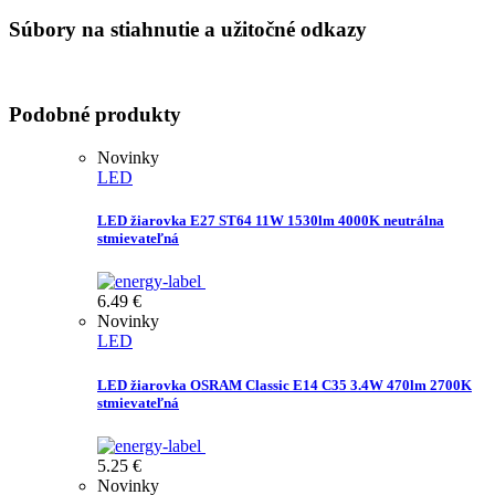
Súbory na stiahnutie a užitočné odkazy
Podobné produkty
Novinky
LED
LED žiarovka E27 ST64 11W 1530lm 4000K neutrálna
stmievateľná
6.49
€
Novinky
LED
LED žiarovka OSRAM Classic E14 C35 3.4W 470lm 2700K
stmievateľná
5.25
€
Novinky