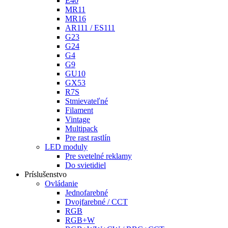
E40
MR11
MR16
AR111 / ES111
G23
G24
G4
G9
GU10
GX53
R7S
Stmievateľné
Filament
Vintage
Multipack
Pre rast rastlín
LED moduly
Pre svetelné reklamy
Do svietidiel
Príslušenstvo
Ovládanie
Jednofarebné
Dvojfarebné / CCT
RGB
RGB+W