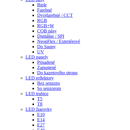
Biele
Farebné
Dvojfarebné / CCT
RGB
RGB+W
COB pásy
Digitálne / SPI
NeonFlex / Exteriérové
Do Sauny
UV
LED panely
Prisadené
Zapustené
Do kazetového stropu
LED reflektory
Bez senzoru
So senzorom
LED trubice
T5
T8
LED žiarovky
E10
E14
E27