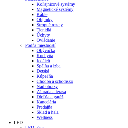
Koľajnicové systémy
Magnetické systémy
Káble
Objímky
Stropné rozety
Tienidlá
Úchyty
Ovládanie
Podľa miestností
Obývačka
Kuchyňa
Jedáleň
Spálňa a izba
Detská
Kúpeľňa
Chodba a schodisko
Nad obrazy
Záhrada a terasa
Dieľňa a garáž
Kancelária
Predajňa
Sklad a hala
Wellness
LED
LED pásy