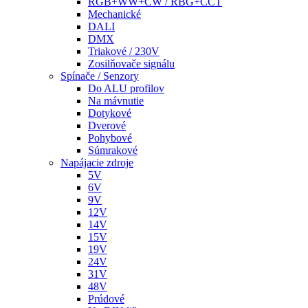
RGB+WW+CW / RBG+CCT
Mechanické
DALI
DMX
Triakové / 230V
Zosilňovače signálu
Spínače / Senzory
Do ALU profilov
Na mávnutie
Dotykové
Dverové
Pohybové
Súmrakové
Napájacie zdroje
5V
6V
9V
12V
14V
15V
19V
24V
31V
48V
Prúdové