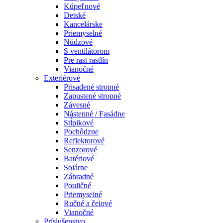
Kúpeľnové
Detské
Kancelárske
Priemyselné
Núdzové
S ventilátorom
Pre rast rastlín
Vianočné
Exteriérové
Prisadené stropné
Zapustené stropné
Závesné
Nástenné / Fasádne
Stĺpikové
Pochôdzne
Reflektorové
Senzorové
Batériové
Solárne
Záhradné
Pouličné
Priemyselné
Ručné a čelové
Vianočné
Príslušenstvo