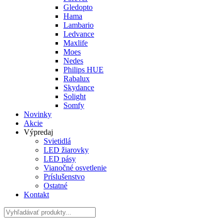
Gledopto
Hama
Lambario
Ledvance
Maxlife
Moes
Nedes
Philips HUE
Rabalux
Skydance
Solight
Somfy
Novinky
Akcie
Výpredaj
Svietidlá
LED žiarovky
LED pásy
Vianočné osvetlenie
Príslušenstvo
Ostatné
Kontakt
Hladať