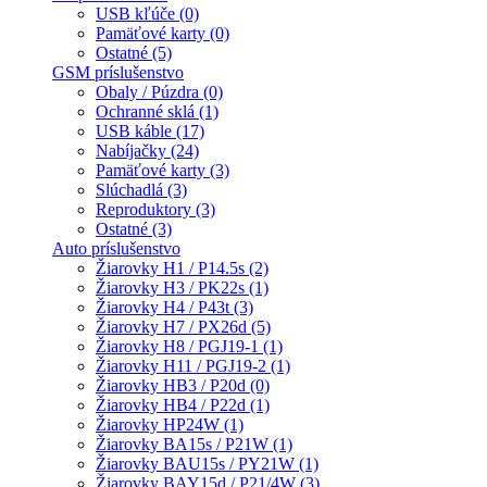
USB kľúče (0)
Pamäťové karty (0)
Ostatné (5)
GSM príslušenstvo
Obaly / Púzdra (0)
Ochranné sklá (1)
USB káble (17)
Nabíjačky (24)
Pamäťové karty (3)
Slúchadlá (3)
Reproduktory (3)
Ostatné (3)
Auto príslušenstvo
Žiarovky H1 / P14.5s (2)
Žiarovky H3 / PK22s (1)
Žiarovky H4 / P43t (3)
Žiarovky H7 / PX26d (5)
Žiarovky H8 / PGJ19-1 (1)
Žiarovky H11 / PGJ19-2 (1)
Žiarovky HB3 / P20d (0)
Žiarovky HB4 / P22d (1)
Žiarovky HP24W (1)
Žiarovky BA15s / P21W (1)
Žiarovky BAU15s / PY21W (1)
Žiarovky BAY15d / P21/4W (3)