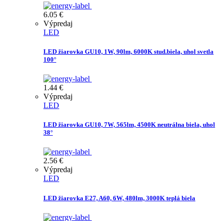
6.05
€
Výpredaj
LED
LED žiarovka GU10, 1W, 90lm, 6000K stud.biela, uhol svetla
100°
1.44
€
Výpredaj
LED
LED žiarovka GU10, 7W, 565lm, 4500K neutrálna biela, uhol
38°
2.56
€
Výpredaj
LED
LED žiarovka E27, A60, 6W, 480lm, 3000K teplá biela