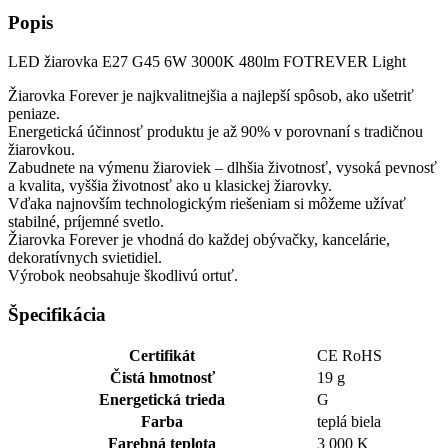
Popis
LED žiarovka E27 G45 6W 3000K 480lm FOTREVER Light
Žiarovka Forever je najkvalitnejšia a najlepší spôsob, ako ušetriť
peniaze.
Energetická účinnosť produktu je až 90% v porovnaní s tradičnou
žiarovkou.
Zabudnete na výmenu žiaroviek – dlhšia životnosť, vysoká pevnosť
a kvalita, vyššia životnosť ako u klasickej žiarovky.
Vďaka najnovším technologickým riešeniam si môžeme užívať
stabilné, príjemné svetlo.
Žiarovka Forever je vhodná do každej obývačky, kancelárie,
dekoratívnych svietidiel.
Výrobok neobsahuje škodlivú ortuť.
Špecifikácia
Certifikát
CE RoHS
Čistá hmotnosť
19 g
Energetická trieda
G
Farba
teplá biela
Farebná teplota
3 000 K