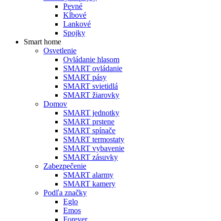
Pevné
Kĺbové
Lankové
Spojky
Smart home
Osvetlenie
Ovládanie hlasom
SMART ovládanie
SMART pásy
SMART svietidlá
SMART žiarovky
Domov
SMART jednotky
SMART prstene
SMART spínače
SMART termostaty
SMART vybavenie
SMART zásuvky
Zabezpečenie
SMART alarmy
SMART kamery
Podľa značky
Eglo
Emos
Forever