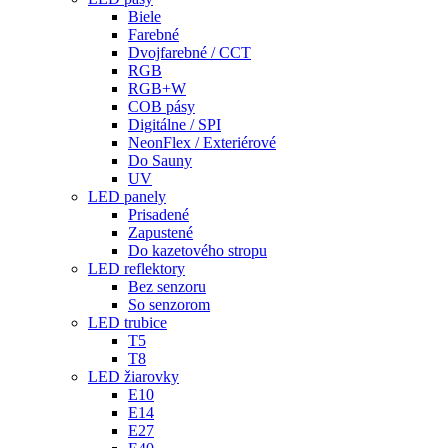
Biele
Farebné
Dvojfarebné / CCT
RGB
RGB+W
COB pásy
Digitálne / SPI
NeonFlex / Exteriérové
Do Sauny
UV
LED panely
Prisadené
Zapustené
Do kazetového stropu
LED reflektory
Bez senzoru
So senzorom
LED trubice
T5
T8
LED žiarovky
E10
E14
E27