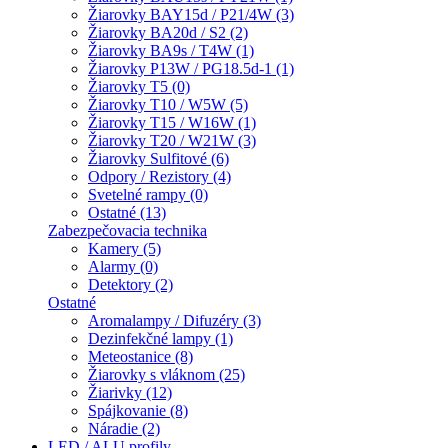
Žiarovky BAY15d / P21/4W (3)
Žiarovky BA20d / S2 (2)
Žiarovky BA9s / T4W (1)
Žiarovky P13W / PG18.5d-1 (1)
Žiarovky T5 (0)
Žiarovky T10 / W5W (5)
Žiarovky T15 / W16W (1)
Žiarovky T20 / W21W (3)
Žiarovky Sulfitové (6)
Odpory / Rezistory (4)
Svetelné rampy (0)
Ostatné (13)
Zabezpečovacia technika
Kamery (5)
Alarmy (0)
Detektory (2)
Ostatné
Aromalampy / Difuzéry (3)
Dezinfekčné lampy (1)
Meteostanice (8)
Žiarovky s vláknom (25)
Žiarivky (12)
Spájkovanie (8)
Náradie (2)
LED / ALU profily