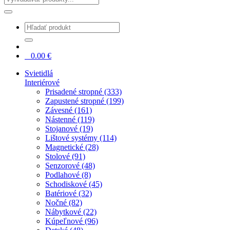
0
0.00
€
Svietidlá
Interiérové
Prisadené stropné (333)
Zapustené stropné (199)
Závesné (161)
Nástenné (119)
Stojanové (19)
Lištové systémy (114)
Magnetické (28)
Stolové (91)
Senzorové (48)
Podlahové (8)
Schodiskové (45)
Batériové (32)
Nočné (82)
Nábytkové (22)
Kúpeľnové (96)