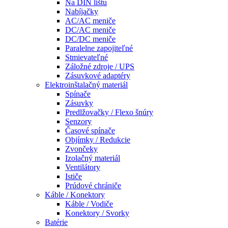
Na DIN lištu
Nabíjačky
AC/AC meniče
DC/AC meniče
DC/DC meniče
Paralelne zapojiteľné
Stmievateľné
Záložné zdroje / UPS
Zásuvkové adaptéry
Elektroinštalačný materiál
Spínače
Zásuvky
Predlžovačky / Flexo šnúry
Senzory
Časové spínače
Objímky / Redukcie
Zvončeky
Izolačný materiál
Ventilátory
Ističe
Prúdové chrániče
Káble / Konektory
Káble / Vodiče
Konektory / Svorky
Batérie