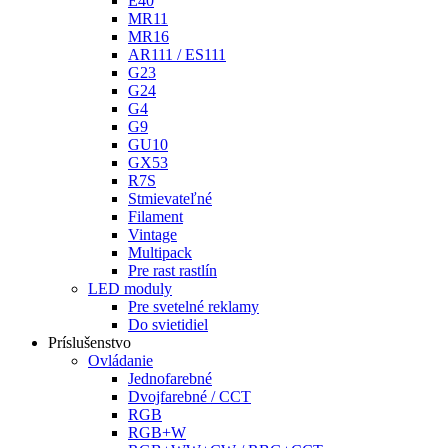
E40
MR11
MR16
AR111 / ES111
G23
G24
G4
G9
GU10
GX53
R7S
Stmievateľné
Filament
Vintage
Multipack
Pre rast rastlín
LED moduly
Pre svetelné reklamy
Do svietidiel
Príslušenstvo
Ovládanie
Jednofarebné
Dvojfarebné / CCT
RGB
RGB+W