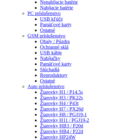
Nenabíjacie batérie
Nabíjacie batérie
PC príslušenstvo
USB kľúče
Pamäťové karty
Ostatné
GSM príslušenstvo
Obaly / Púzdra
Ochranné sklá
USB káble
Nabíjačky
Pamäťové karty
Slúchadlá
Reproduktory
Ostatné
Auto príslušenstvo
Žiarovky H1 / P14.5s
Žiarovky H3 / PK22s
Žiarovky H4 / P43t
Žiarovky H7 / PX26d
Žiarovky H8 / PGJ19-1
Žiarovky H11 / PGJ19-2
Žiarovky HB3 / P20d
Žiarovky HB4 / P22d
Žiarovky HP24W