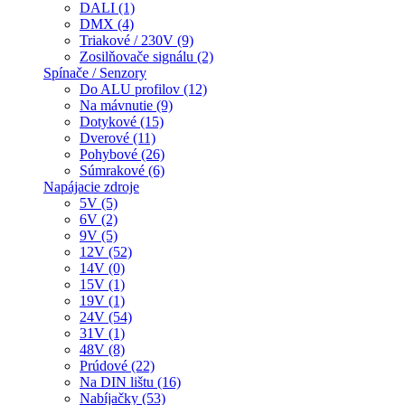
DALI (1)
DMX (4)
Triakové / 230V (9)
Zosilňovače signálu (2)
Spínače / Senzory
Do ALU profilov (12)
Na mávnutie (9)
Dotykové (15)
Dverové (11)
Pohybové (26)
Súmrakové (6)
Napájacie zdroje
5V (5)
6V (2)
9V (5)
12V (52)
14V (0)
15V (1)
19V (1)
24V (54)
31V (1)
48V (8)
Prúdové (22)
Na DIN lištu (16)
Nabíjačky (53)