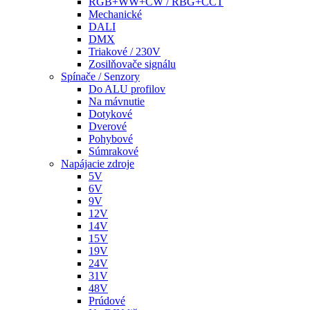
RGB+WW+CW / RBG+CCT
Mechanické
DALI
DMX
Triakové / 230V
Zosilňovače signálu
Spínače / Senzory
Do ALU profilov
Na mávnutie
Dotykové
Dverové
Pohybové
Súmrakové
Napájacie zdroje
5V
6V
9V
12V
14V
15V
19V
24V
31V
48V
Prúdové