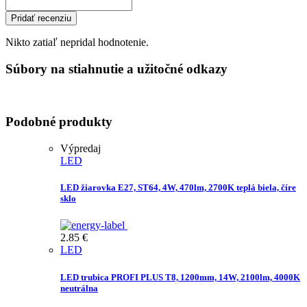
Pridať recenziu
Nikto zatiaľ nepridal hodnotenie.
Súbory na stiahnutie a užitočné odkazy
Podobné produkty
Výpredaj
LED
LED žiarovka E27, ST64, 4W, 470lm, 2700K teplá biela, číre
sklo
2.85
€
LED
LED trubica PROFI PLUS T8, 1200mm, 14W, 2100lm, 4000K
neutrálna