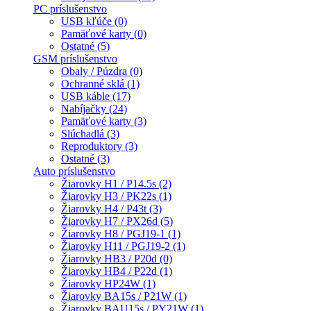
PC príslušenstvo
USB kľúče (0)
Pamäťové karty (0)
Ostatné (5)
GSM príslušenstvo
Obaly / Púzdra (0)
Ochranné sklá (1)
USB káble (17)
Nabíjačky (24)
Pamäťové karty (3)
Slúchadlá (3)
Reproduktory (3)
Ostatné (3)
Auto príslušenstvo
Žiarovky H1 / P14.5s (2)
Žiarovky H3 / PK22s (1)
Žiarovky H4 / P43t (3)
Žiarovky H7 / PX26d (5)
Žiarovky H8 / PGJ19-1 (1)
Žiarovky H11 / PGJ19-2 (1)
Žiarovky HB3 / P20d (0)
Žiarovky HB4 / P22d (1)
Žiarovky HP24W (1)
Žiarovky BA15s / P21W (1)
Žiarovky BAU15s / PY21W (1)