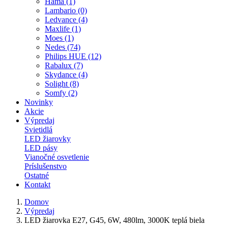
Hama (1)
Lambario (0)
Ledvance (4)
Maxlife (1)
Moes (1)
Nedes (74)
Philips HUE (12)
Rabalux (7)
Skydance (4)
Solight (8)
Somfy (2)
Novinky
Akcie
Výpredaj
Svietidlá
LED žiarovky
LED pásy
Vianočné osvetlenie
Príslušenstvo
Ostatné
Kontakt
Domov
Výpredaj
LED žiarovka E27, G45, 6W, 480lm, 3000K teplá biela