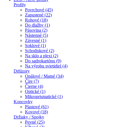
Profily
Povrchové (45)
Zapustené (22)
Rohové (18)
Do dlažby (1)
Pásovina (2)
Nástenné (5)
Závesné (1)
Soklové (1)
Schodiskové (2)
Na sklo a plexi (2)
Do sadrokartónu (9)
Na výrobu svietidiel (4)
Difúzory
Opálové / Matné (34)
Číre (7)
Čierne (4)
Optické (1)
Mikroprismatické (1)
Koncovky
Plastové (61)
Kovové (18)
Držiaky / Spojky
Pevné (25)