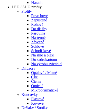
Náradie
LED / ALU profily
Profily
Povrchové
Zapustené
Rohové
Do dlažby
Pásovina
Nástenné
Závesné
Soklové
Schodiskové
Na sklo a plexi
Do sadrokartónu
Na výrobu svietidiel
Difúzory
Opálové / Matné
Číre
Čierne
Optické
Mikroprismatické
Koncovky
Plastové
Kovové
Držiaky / Spojky