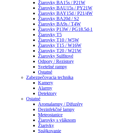
Žiarovky BA15s / P21W
Žiarovky BAU15s / PY21W
Žiarovky BAY15d / P21/4W
Žiarovky BA20d / S2
Žiarovky BA9s / T4W
Žiarovky P13W / PG18.5d-1
Žiarovky T5
Žiarovky T10 / W5W
Žiarovky T15 / W16W
Žiarovky T20 / W21W
Žiarovky Sulfitové
Odpory / Rezistory
Svetelné rampy
Ostatné
Zabezpečovacia technika
Kamery
Alarmy
Detektory
Ostatné
Aromalampy / Difuzéry
Dezinfekčné lampy
Meteostanice
Žiarovky s vláknom
Žiarivky
Spájkovanie