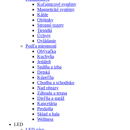
Koľajnicové systémy
Magnetické systémy
Káble
Objímky
Stropné rozety
Tienidlá
Úchyty
Ovládanie
Podľa miestností
Obývačka
Kuchyňa
Jedáleň
Spálňa a izba
Detská
Kúpeľňa
Chodba a schodisko
Nad obrazy
Záhrada a terasa
Dieľňa a garáž
Kancelária
Predajňa
Sklad a hala
Wellness
LED
LED pásy