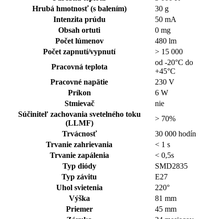
Hrubá hmotnosť (s balením)
30 g
Intenzita prúdu
50 mA
Obsah ortuti
0 mg
Počet lúmenov
480 lm
Počet zapnutí/vypnutí
> 15 000
od -20°C do
Pracovná teplota
+45°C
Pracovné napätie
230 V
Príkon
6 W
Stmievač
nie
Súčiniteľ zachovania svetelného toku
> 70%
(LLMF)
Trvácnosť
30 000 hodín
Trvanie zahrievania
< 1 s
Trvanie zapálenia
< 0,5s
Typ diódy
SMD2835
Typ závitu
E27
Uhol svietenia
220°
Výška
81 mm
Priemer
45 mm