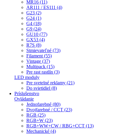
MR16 (11)
AR111 / ES111 (4)
G23 (2)
G24 (1)
G4 (18)
G9 (24)
GU10 (77)
GX53 (4)
R7S (8)
Stmievateľné (73)
Filament (55)
Vintage (37)
Multipack (15)
Pre rast rastlín (3)
LED moduly
Pre svetelné reklamy (21)
Do svietidiel (8)
Príslušenstvo
Ovládanie
Jednofarebné (80)
Dvojfarebné / CCT (23)
RGB (25)
RGB+W (23)
RGB+WW+CW / RBG+CCT (13)
Mechanické (4)