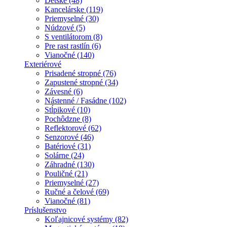
Detské (48)
Kancelárske (119)
Priemyselné (30)
Núdzové (5)
S ventilátorom (8)
Pre rast rastlín (6)
Vianočné (140)
Exteriérové
Prisadené stropné (76)
Zapustené stropné (34)
Závesné (6)
Nástenné / Fasádne (102)
Stĺpikové (10)
Pochôdzne (8)
Reflektorové (62)
Senzorové (46)
Batériové (31)
Solárne (24)
Záhradné (130)
Pouličné (21)
Priemyselné (27)
Ručné a čelové (69)
Vianočné (81)
Príslušenstvo
Koľajnicové systémy (82)