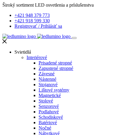
Široký sortiment LED osvetlenia a príslušenstva
+421 948 379 773
+421 918 599 330
Registrovať
/
Prihlásiť sa
Svietidlá
Interiérové
Prisadené stropné
Zapustené stropné
Závesné
Nástenné
Stojanové
Lištové systémy
Magnetické
Stolové
Senzorové
Podlahové
Schodiskové
Batériové
Nočné
Nábytkové