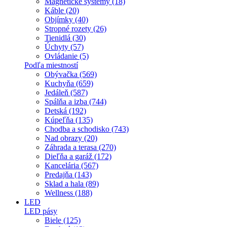
Magnetické systémy (18)
Káble (20)
Objímky (40)
Stropné rozety (26)
Tienidlá (30)
Úchyty (57)
Ovládanie (5)
Podľa miestností
Obývačka (569)
Kuchyňa (659)
Jedáleň (587)
Spálňa a izba (744)
Detská (192)
Kúpeľňa (135)
Chodba a schodisko (743)
Nad obrazy (20)
Záhrada a terasa (270)
Dieľňa a garáž (172)
Kancelária (567)
Predajňa (143)
Sklad a hala (89)
Wellness (188)
LED
LED pásy
Biele (125)