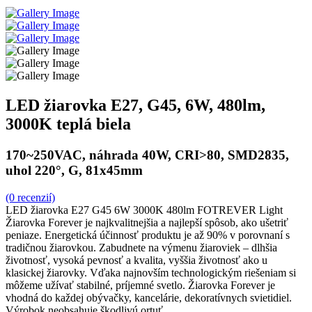
LED žiarovka E27, G45, 6W, 480lm,
3000K teplá biela
170~250VAC, náhrada 40W, CRI>80, SMD2835,
uhol 220°, G, 81x45mm
(0 recenzií)
LED žiarovka E27 G45 6W 3000K 480lm FOTREVER Light
Žiarovka Forever je najkvalitnejšia a najlepší spôsob, ako ušetriť
peniaze. Energetická účinnosť produktu je až 90% v porovnaní s
tradičnou žiarovkou. Zabudnete na výmenu žiaroviek – dlhšia
životnosť, vysoká pevnosť a kvalita, vyššia životnosť ako u
klasickej žiarovky. Vďaka najnovším technologickým riešeniam si
môžeme užívať stabilné, príjemné svetlo. Žiarovka Forever je
vhodná do každej obývačky, kancelárie, dekoratívnych svietidiel.
Výrobok neobsahuje škodlivú ortuť.