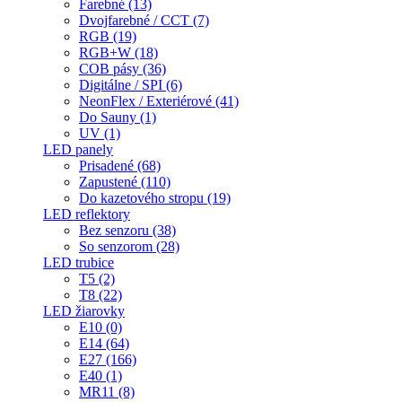
Farebné (13)
Dvojfarebné / CCT (7)
RGB (19)
RGB+W (18)
COB pásy (36)
Digitálne / SPI (6)
NeonFlex / Exteriérové (41)
Do Sauny (1)
UV (1)
LED panely
Prisadené (68)
Zapustené (110)
Do kazetového stropu (19)
LED reflektory
Bez senzoru (38)
So senzorom (28)
LED trubice
T5 (2)
T8 (22)
LED žiarovky
E10 (0)
E14 (64)
E27 (166)
E40 (1)
MR11 (8)