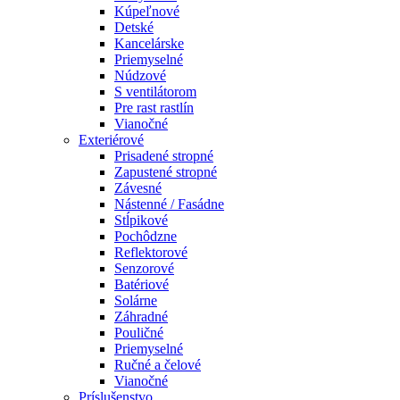
Kúpeľnové
Detské
Kancelárske
Priemyselné
Núdzové
S ventilátorom
Pre rast rastlín
Vianočné
Exteriérové
Prisadené stropné
Zapustené stropné
Závesné
Nástenné / Fasádne
Stĺpikové
Pochôdzne
Reflektorové
Senzorové
Batériové
Solárne
Záhradné
Pouličné
Priemyselné
Ručné a čelové
Vianočné
Príslušenstvo