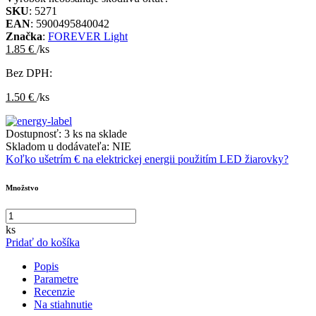
SKU
: 5271
EAN
: 5900495840042
Značka
:
FOREVER Light
1.85 €
/ks
Bez DPH:
1.50 €
/ks
Dostupnosť:
3 ks na sklade
Skladom u dodávateľa:
NIE
Koľko ušetrím € na elektrickej energii použitím LED žiarovky?
Množstvo
ks
Pridať do košíka
Popis
Parametre
Recenzie
Na stiahnutie