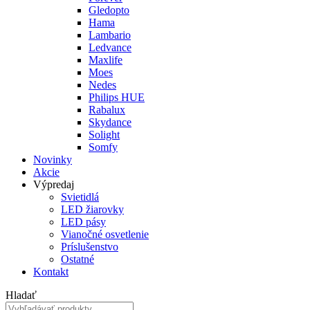
Gledopto
Hama
Lambario
Ledvance
Maxlife
Moes
Nedes
Philips HUE
Rabalux
Skydance
Solight
Somfy
Novinky
Akcie
Výpredaj
Svietidlá
LED žiarovky
LED pásy
Vianočné osvetlenie
Príslušenstvo
Ostatné
Kontakt
Hladať