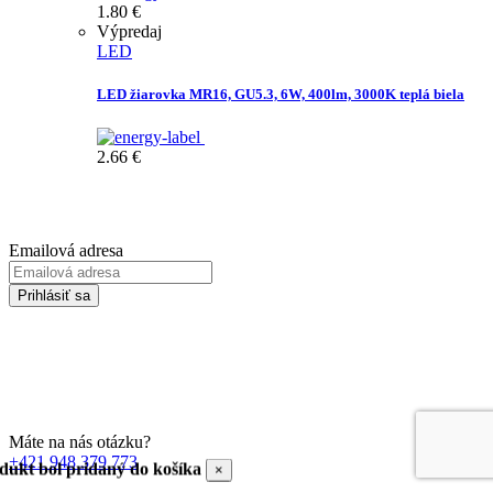
1.80
€
Výpredaj
LED
LED žiarovka MR16, GU5.3, 6W, 400lm, 3000K teplá biela
2.66
€
Prihláste sa na odber Newsletter-u
Emailová adresa
Prihlásiť sa
Zadaním svojej emailovej adresy súhlasíte so spracúvaním Vašich
osobných údajov za účelom marketingu. Bližšie informácie nájdete
TU
Máte na nás otázku?
+421 948 379 773
dukt bol pridaný do košíka
×