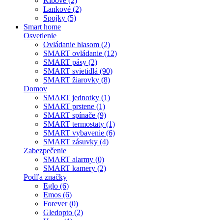
Kĺbové (2)
Lankové (2)
Spojky (5)
Smart home
Osvetlenie
Ovládanie hlasom (2)
SMART ovládanie (12)
SMART pásy (2)
SMART svietidlá (90)
SMART žiarovky (8)
Domov
SMART jednotky (1)
SMART prstene (1)
SMART spínače (9)
SMART termostaty (1)
SMART vybavenie (6)
SMART zásuvky (4)
Zabezpečenie
SMART alarmy (0)
SMART kamery (2)
Podľa značky
Eglo (6)
Emos (6)
Forever (0)
Gledopto (2)