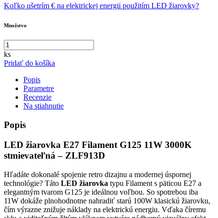
Koľko ušetrím € na elektrickej energii použitím LED žiarovky?
Množstvo
ks
Pridať do košíka
Popis
Parametre
Recenzie
Na stiahnutie
Popis
LED žiarovka E27 Filament G125 11W 3000K
stmievateľná – ZLF913D
Hľadáte dokonalé spojenie retro dizajnu a modernej úspornej
technológie? Táto
LED žiarovka
typu Filament s päticou E27 a
elegantným tvarom G125 je ideálnou voľbou. So spotrebou iba
11W dokáže plnohodnotne nahradiť starú 100W klasickú žiarovku,
čím výrazne znižuje náklady na elektrickú energiu. Vďaka číremu