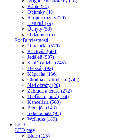
Magnetické systémy (18)
Káble (20)
Objímky (40)
Stropné rozety (26)
Tienidlá (29)
Úchyty (58)
Ovládanie (5)
Podľa miestností
Obývačka (570)
Kuchyňa (660)
Jedáleň (587)
Spálňa a izba (745)
Detská (192)
Kúpeľňa (136)
Chodba a schodisko (745)
Nad obrazy (20)
Záhrada a terasa (272)
Dieľňa a garáž (174)
Kancelária (568)
Predajňa (143)
Sklad a hala (91)
Wellness (189)
LED
LED pásy
Biele (125)