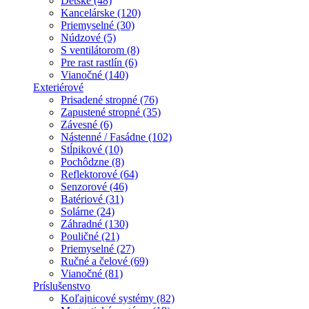
Detské (48)
Kancelárske (120)
Priemyselné (30)
Núdzové (5)
S ventilátorom (8)
Pre rast rastlín (6)
Vianočné (140)
Exteriérové
Prisadené stropné (76)
Zapustené stropné (35)
Závesné (6)
Nástenné / Fasádne (102)
Stĺpikové (10)
Pochôdzne (8)
Reflektorové (64)
Senzorové (46)
Batériové (31)
Solárne (24)
Záhradné (130)
Pouličné (21)
Priemyselné (27)
Ručné a čelové (69)
Vianočné (81)
Príslušenstvo
Koľajnicové systémy (82)