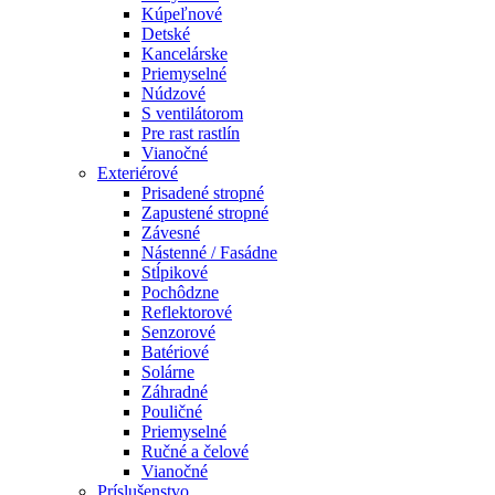
Kúpeľnové
Detské
Kancelárske
Priemyselné
Núdzové
S ventilátorom
Pre rast rastlín
Vianočné
Exteriérové
Prisadené stropné
Zapustené stropné
Závesné
Nástenné / Fasádne
Stĺpikové
Pochôdzne
Reflektorové
Senzorové
Batériové
Solárne
Záhradné
Pouličné
Priemyselné
Ručné a čelové
Vianočné
Príslušenstvo