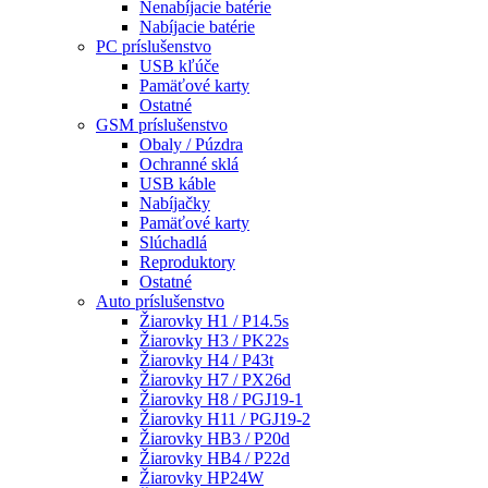
Nenabíjacie batérie
Nabíjacie batérie
PC príslušenstvo
USB kľúče
Pamäťové karty
Ostatné
GSM príslušenstvo
Obaly / Púzdra
Ochranné sklá
USB káble
Nabíjačky
Pamäťové karty
Slúchadlá
Reproduktory
Ostatné
Auto príslušenstvo
Žiarovky H1 / P14.5s
Žiarovky H3 / PK22s
Žiarovky H4 / P43t
Žiarovky H7 / PX26d
Žiarovky H8 / PGJ19-1
Žiarovky H11 / PGJ19-2
Žiarovky HB3 / P20d
Žiarovky HB4 / P22d
Žiarovky HP24W