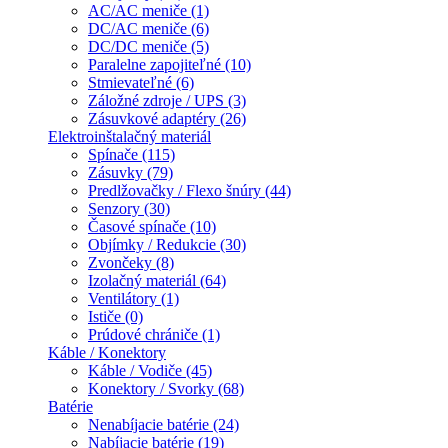
AC/AC meniče (1)
DC/AC meniče (6)
DC/DC meniče (5)
Paralelne zapojiteľné (10)
Stmievateľné (6)
Záložné zdroje / UPS (3)
Zásuvkové adaptéry (26)
Elektroinštalačný materiál
Spínače (115)
Zásuvky (79)
Predlžovačky / Flexo šnúry (44)
Senzory (30)
Časové spínače (10)
Objímky / Redukcie (30)
Zvončeky (8)
Izolačný materiál (64)
Ventilátory (1)
Ističe (0)
Prúdové chrániče (1)
Káble / Konektory
Káble / Vodiče (45)
Konektory / Svorky (68)
Batérie
Nenabíjacie batérie (24)
Nabíjacie batérie (19)