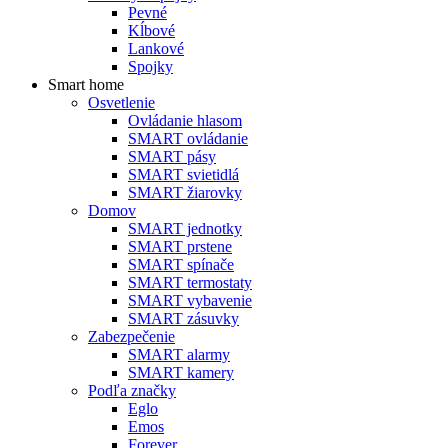
Pevné
Kĺbové
Lankové
Spojky
Smart home
Osvetlenie
Ovládanie hlasom
SMART ovládanie
SMART pásy
SMART svietidlá
SMART žiarovky
Domov
SMART jednotky
SMART prstene
SMART spínače
SMART termostaty
SMART vybavenie
SMART zásuvky
Zabezpečenie
SMART alarmy
SMART kamery
Podľa značky
Eglo
Emos
Forever