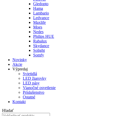
Gledopto
Hama
Lambario
Ledvance
Maxlife
Moes
Nedes
Philips HUE
Rabalux
Skydance
Solight
Somfy
Novinky
Akcie
Výpredaj
Svietidlá
LED žiarovky
LED pásy
Vianočné osvetlenie
Príslušenstvo
Ostatné
Kontakt
Hladať