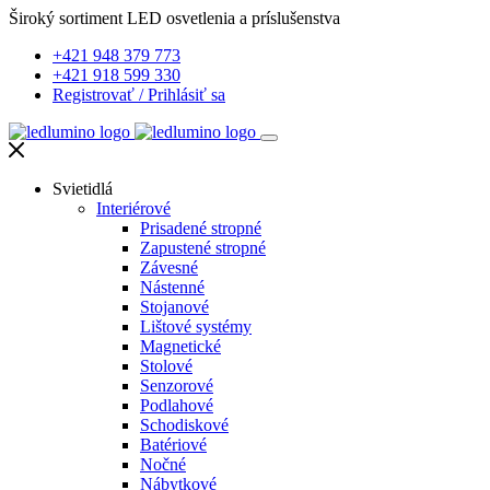
Široký sortiment LED osvetlenia a príslušenstva
+421 948 379 773
+421 918 599 330
Registrovať
/
Prihlásiť sa
Svietidlá
Interiérové
Prisadené stropné
Zapustené stropné
Závesné
Nástenné
Stojanové
Lištové systémy
Magnetické
Stolové
Senzorové
Podlahové
Schodiskové
Batériové
Nočné
Nábytkové