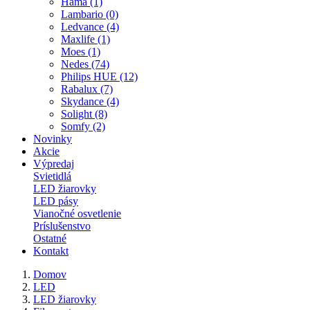
Hama (1)
Lambario (0)
Ledvance (4)
Maxlife (1)
Moes (1)
Nedes (74)
Philips HUE (12)
Rabalux (7)
Skydance (4)
Solight (8)
Somfy (2)
Novinky
Akcie
Výpredaj
Svietidlá
LED žiarovky
LED pásy
Vianočné osvetlenie
Príslušenstvo
Ostatné
Kontakt
Domov
LED
LED žiarovky