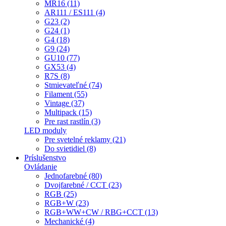
MR16 (11)
AR111 / ES111 (4)
G23 (2)
G24 (1)
G4 (18)
G9 (24)
GU10 (77)
GX53 (4)
R7S (8)
Stmievateľné (74)
Filament (55)
Vintage (37)
Multipack (15)
Pre rast rastlín (3)
LED moduly
Pre svetelné reklamy (21)
Do svietidiel (8)
Príslušenstvo
Ovládanie
Jednofarebné (80)
Dvojfarebné / CCT (23)
RGB (25)
RGB+W (23)
RGB+WW+CW / RBG+CCT (13)
Mechanické (4)