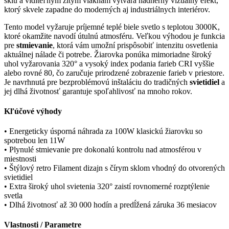
sklu a viditeľným žltým vláknam vytvára nádherný vizuálny efekt,
ktorý skvele zapadne do moderných aj industriálnych interiérov.
Tento model vyžaruje príjemné teplé biele svetlo s teplotou 3000K,
ktoré okamžite navodí útulnú atmosféru. Veľkou výhodou je funkcia
pre
stmievanie
, ktorá vám umožní prispôsobiť intenzitu osvetlenia
aktuálnej nálade či potrebe. Žiarovka ponúka mimoriadne široký
uhol vyžarovania 320° a vysoký index podania farieb CRI vyššie
alebo rovné 80, čo zaručuje prirodzené zobrazenie farieb v priestore.
Je navrhnutá pre bezproblémovú inštaláciu do tradičných
svietidiel
a
jej dlhá životnosť garantuje spoľahlivosť na mnoho rokov.
Kľúčové výhody
• Energeticky úsporná náhrada za 100W klasickú žiarovku so
spotrebou len 11W
• Plynulé stmievanie pre dokonalú kontrolu nad atmosférou v
miestnosti
• Štýlový retro Filament dizajn s čírym sklom vhodný do otvorených
svietidiel
• Extra široký uhol svietenia 320° zaistí rovnomerné rozptýlenie
svetla
• Dlhá životnosť až 30 000 hodín a predĺžená záruka 36 mesiacov
Vlastnosti / Parametre