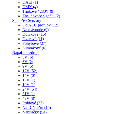
DALI (1)
DMX (4)
Triakové / 230V (9)
Zosilňovače signálu (2)
Spínače / Senzory
Do ALU profilov (12)
Na mávnutie (9)
Dotykové (15)
Dverové (11)
Pohybové (27)
Súmrakové (6)
Napájacie zdroje
5V (6)
6V (2)
9V (5)
12V (52)
14V (0)
15V (1)
19V (1)
24V (54)
31V (1)
48V (8)
Prúdové (22)
Na DIN lištu (16)
Nabíjačky (54)