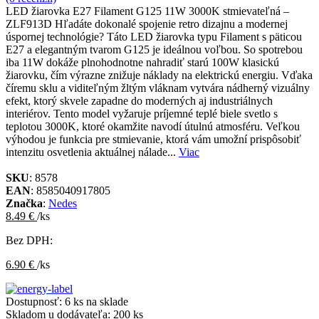
LED žiarovka E27 Filament G125 11W 3000K stmievateľná –
ZLF913D Hľadáte dokonalé spojenie retro dizajnu a modernej
úspornej technológie? Táto LED žiarovka typu Filament s päticou
E27 a elegantným tvarom G125 je ideálnou voľbou. So spotrebou
iba 11W dokáže plnohodnotne nahradiť starú 100W klasickú
žiarovku, čím výrazne znižuje náklady na elektrickú energiu. Vďaka
číremu sklu a viditeľným žltým vláknam vytvára nádherný vizuálny
efekt, ktorý skvele zapadne do moderných aj industriálnych
interiérov. Tento model vyžaruje príjemné teplé biele svetlo s
teplotou 3000K, ktoré okamžite navodí útulnú atmosféru. Veľkou
výhodou je funkcia pre stmievanie, ktorá vám umožní prispôsobiť
intenzitu osvetlenia aktuálnej nálade...
Viac
SKU
: 8578
EAN
: 8585040917805
Značka
:
Nedes
8.49 €
/ks
Bez DPH:
6.90 €
/ks
Dostupnosť:
6 ks na sklade
Skladom u dodávateľa:
200 ks