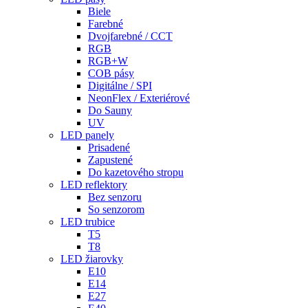
Biele
Farebné
Dvojfarebné / CCT
RGB
RGB+W
COB pásy
Digitálne / SPI
NeonFlex / Exteriérové
Do Sauny
UV
LED panely
Prisadené
Zapustené
Do kazetového stropu
LED reflektory
Bez senzoru
So senzorom
LED trubice
T5
T8
LED žiarovky
E10
E14
E27