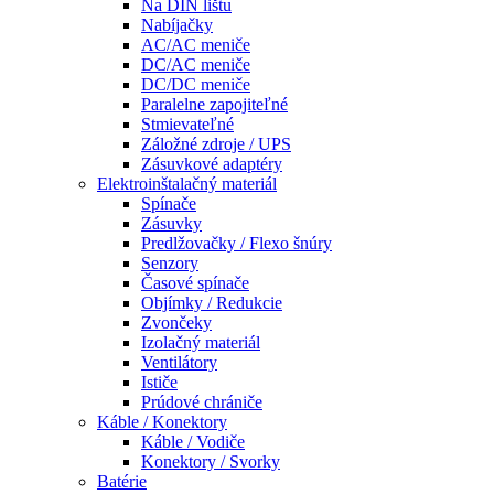
Na DIN lištu
Nabíjačky
AC/AC meniče
DC/AC meniče
DC/DC meniče
Paralelne zapojiteľné
Stmievateľné
Záložné zdroje / UPS
Zásuvkové adaptéry
Elektroinštalačný materiál
Spínače
Zásuvky
Predlžovačky / Flexo šnúry
Senzory
Časové spínače
Objímky / Redukcie
Zvončeky
Izolačný materiál
Ventilátory
Ističe
Prúdové chrániče
Káble / Konektory
Káble / Vodiče
Konektory / Svorky
Batérie