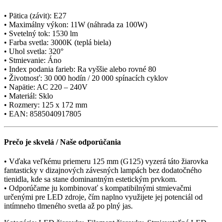
• Pätica (závit): E27
• Maximálny výkon: 11W (náhrada za 100W)
• Svetelný tok: 1530 lm
• Farba svetla: 3000K (teplá biela)
• Uhol svetla: 320°
• Stmievanie: Áno
• Index podania farieb: Ra vyššie alebo rovné 80
• Životnosť: 30 000 hodín / 20 000 spínacích cyklov
• Napätie: AC 220 – 240V
• Materiál: Sklo
• Rozmery: 125 x 172 mm
• EAN: 8585040917805
Prečo je skvelá / Naše odporúčania
• Vďaka veľkému priemeru 125 mm (G125) vyzerá táto žiarovka
fantasticky v dizajnových závesných lampách bez dodatočného
tienidla, kde sa stane dominantným estetickým prvkom.
• Odporúčame ju kombinovať s kompatibilnými stmievačmi
určenými pre LED zdroje, čím naplno využijete jej potenciál od
intímneho tlmeného svetla až po plný jas.