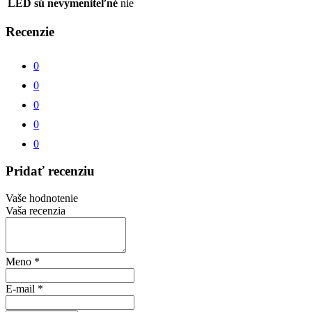
LED sú nevymeniteľné
nie
Recenzie
0
0
0
0
0
Pridať recenziu
Vaše hodnotenie
Vaša recenzia
Meno
*
E-mail
*