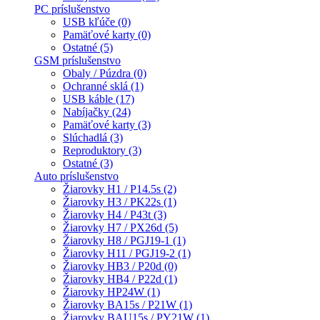
PC príslušenstvo
USB kľúče (0)
Pamäťové karty (0)
Ostatné (5)
GSM príslušenstvo
Obaly / Púzdra (0)
Ochranné sklá (1)
USB káble (17)
Nabíjačky (24)
Pamäťové karty (3)
Slúchadlá (3)
Reproduktory (3)
Ostatné (3)
Auto príslušenstvo
Žiarovky H1 / P14.5s (2)
Žiarovky H3 / PK22s (1)
Žiarovky H4 / P43t (3)
Žiarovky H7 / PX26d (5)
Žiarovky H8 / PGJ19-1 (1)
Žiarovky H11 / PGJ19-2 (1)
Žiarovky HB3 / P20d (0)
Žiarovky HB4 / P22d (1)
Žiarovky HP24W (1)
Žiarovky BA15s / P21W (1)
Žiarovky BAU15s / PY21W (1)