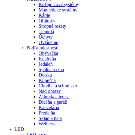
Koľajnicové systémy
Magnetické systémy
Káble
Objímky
Stropné rozety
Tienidlá
Úchyty
Ovládanie
Podľa miestností
Obývačka
Kuchyňa
Jedáleň
Spálňa a izba
Detská
Kúpeľňa
Chodba a schodisko
Nad obrazy
Záhrada a terasa
Dieľňa a garáž
Kancelária
Predajňa
Sklad a hala
Wellness
LED
LED pásy