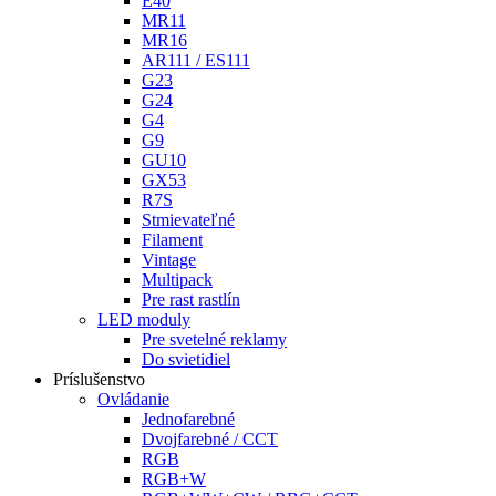
E40
MR11
MR16
AR111 / ES111
G23
G24
G4
G9
GU10
GX53
R7S
Stmievateľné
Filament
Vintage
Multipack
Pre rast rastlín
LED moduly
Pre svetelné reklamy
Do svietidiel
Príslušenstvo
Ovládanie
Jednofarebné
Dvojfarebné / CCT
RGB
RGB+W