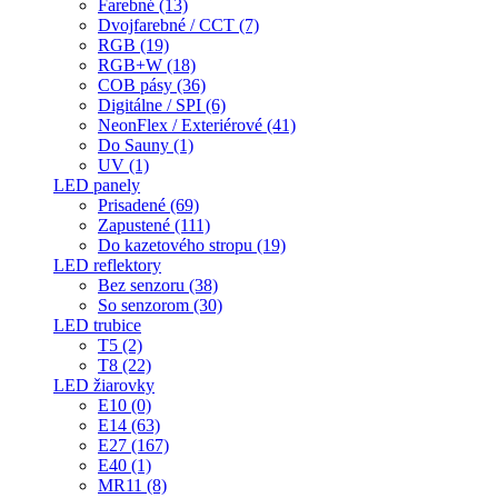
Farebné (13)
Dvojfarebné / CCT (7)
RGB (19)
RGB+W (18)
COB pásy (36)
Digitálne / SPI (6)
NeonFlex / Exteriérové (41)
Do Sauny (1)
UV (1)
LED panely
Prisadené (69)
Zapustené (111)
Do kazetového stropu (19)
LED reflektory
Bez senzoru (38)
So senzorom (30)
LED trubice
T5 (2)
T8 (22)
LED žiarovky
E10 (0)
E14 (63)
E27 (167)
E40 (1)
MR11 (8)