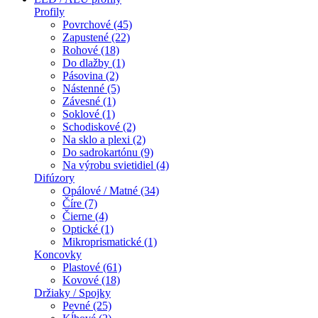
Profily
Povrchové (45)
Zapustené (22)
Rohové (18)
Do dlažby (1)
Pásovina (2)
Nástenné (5)
Závesné (1)
Soklové (1)
Schodiskové (2)
Na sklo a plexi (2)
Do sadrokartónu (9)
Na výrobu svietidiel (4)
Difúzory
Opálové / Matné (34)
Číre (7)
Čierne (4)
Optické (1)
Mikroprismatické (1)
Koncovky
Plastové (61)
Kovové (18)
Držiaky / Spojky
Pevné (25)