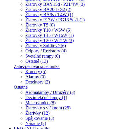
Žiarovky BAY15d / P21/4W (3)
Žiarovky BA20d / S2 (2)
Žiarovky BA9s / T4W (1)
Žiarovky P13W / PG18.5d-1 (1)
Žiarovky T5 (0)
Žiarovky T10 / W5W (5)
Žiarovky T15 / W16W (1)
Žiarovky T20 / W21W (3)
Žiarovky Sulfitové (6)
Odpory / Rezistory (4)
Svetelné rampy (0)
Ostatné (13)
Zabezpečovacia technika
Kamery (5)
Alarmy (0)
Detektory (2)
Ostatné
Aromalampy / Difuzéry (3)
Dezinfekčné lampy (1)
Meteostanice (8)
Žiarovky s vláknom (25)
Žiarivky (12)
Spájkovanie (8)
Náradie (2)
LED / ALU profily