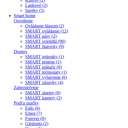
Kĺbové (2)
Lankové (2)
Spojky (5)
Smart home
Osvetlenie
Ovládanie hlasom (2)
SMART ovládanie (12)
SMART pásy (2)
SMART svietidlá (90)
SMART žiarovky (9)
Domov
SMART jednotky (1)
SMART prstene (1)
SMART spínače (9)
SMART termostaty (1)
SMART vybavenie (6)
SMART zásuvky (4)
Zabezpečenie
SMART alarmy (0)
SMART kamery (2)
Podľa značky
Eglo (6)
Emos (7)
Forever (0)
Gledopto (2)