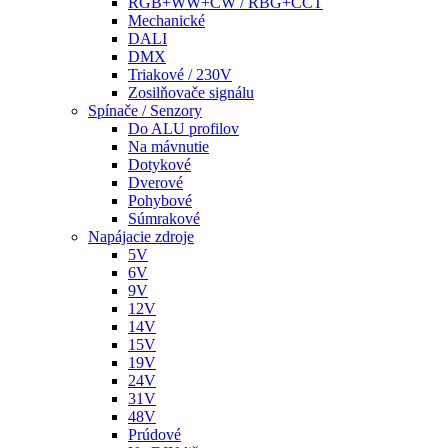
RGB+WW+CW / RBG+CCT
Mechanické
DALI
DMX
Triakové / 230V
Zosilňovače signálu
Spínače / Senzory
Do ALU profilov
Na mávnutie
Dotykové
Dverové
Pohybové
Súmrakové
Napájacie zdroje
5V
6V
9V
12V
14V
15V
19V
24V
31V
48V
Prúdové