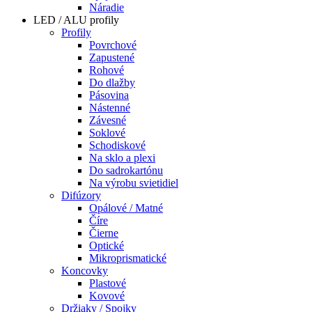
Náradie
LED / ALU profily
Profily
Povrchové
Zapustené
Rohové
Do dlažby
Pásovina
Nástenné
Závesné
Soklové
Schodiskové
Na sklo a plexi
Do sadrokartónu
Na výrobu svietidiel
Difúzory
Opálové / Matné
Číre
Čierne
Optické
Mikroprismatické
Koncovky
Plastové
Kovové
Držiaky / Spojky