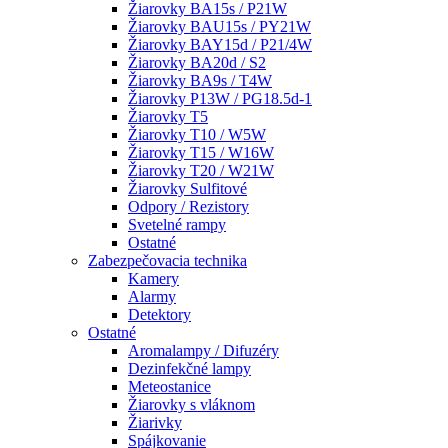
Žiarovky BA15s / P21W
Žiarovky BAU15s / PY21W
Žiarovky BAY15d / P21/4W
Žiarovky BA20d / S2
Žiarovky BA9s / T4W
Žiarovky P13W / PG18.5d-1
Žiarovky T5
Žiarovky T10 / W5W
Žiarovky T15 / W16W
Žiarovky T20 / W21W
Žiarovky Sulfitové
Odpory / Rezistory
Svetelné rampy
Ostatné
Zabezpečovacia technika
Kamery
Alarmy
Detektory
Ostatné
Aromalampy / Difuzéry
Dezinfekčné lampy
Meteostanice
Žiarovky s vláknom
Žiarivky
Spájkovanie