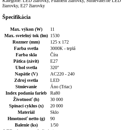
Kategórie: LED žiarovky, Filament žiarovky, Stmievateľné LED
žiarovky, E27 žiarovky
Špecifikácia
Max. výkon (W)
11
Max. svetelný tok (lm)
1530
Rozmer (mm)
125 x 172
Farba svetla
3000K - teplá
Farba skla
Číra
Pätica (závit)
E27
Uhol svetla
320°
Napätie (V)
AC220 - 240
Zdroj svetla
LED
Stmievanie
Áno (Triac)
Index podania farieb
Ra80
Životnosť (h)
30 000
Spínací cyklus (x)
20 000
Materiál
Sklo
Hmotnosť netto (g)
90
Balenie (ks)
1/50