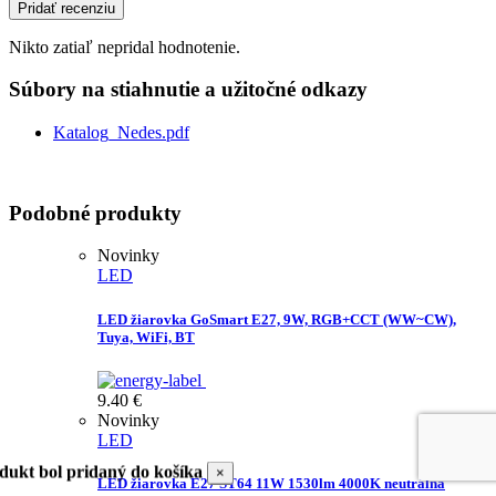
Pridať recenziu
Nikto zatiaľ nepridal hodnotenie.
Súbory na stiahnutie a užitočné odkazy
Katalog_Nedes.pdf
Podobné produkty
Novinky
LED
LED žiarovka GoSmart E27, 9W, RGB+CCT (WW~CW),
Tuya, WiFi, BT
9.40
€
Novinky
LED
dukt bol pridaný do košíka
×
LED žiarovka E27 ST64 11W 1530lm 4000K neutrálna