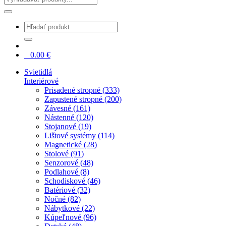
0
0.00
€
Svietidlá
Interiérové
Prisadené stropné (333)
Zapustené stropné (200)
Závesné (161)
Nástenné (120)
Stojanové (19)
Lištové systémy (114)
Magnetické (28)
Stolové (91)
Senzorové (48)
Podlahové (8)
Schodiskové (46)
Batériové (32)
Nočné (82)
Nábytkové (22)
Kúpeľnové (96)