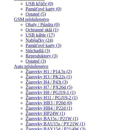
USB kľúče (0)
Pamäťové karty (0)
Ostatné (5)
GSM príslušenstvo
Obaly / Púzdra (0)
Ochranné sklá (1)
USB káble (17)
Nabíjačky (24)
Pamäťové karty (3)
Slúchadlá (3)
Reproduktory (3)
Ostatné (3)
Auto príslušenstvo
Žiarovky H1 / P14.5s (2)
Žiarovky H3 / PK22s (1)
Žiarovky H4 / P43t (3)
Žiarovky H7 / PX26d (5)
Žiarovky H8 / PGJ19-1 (1)
Žiarovky H11 / PGJ19-2 (1)
Žiarovky HB3 / P20d (0)
Žiarovky HB4 / P22d (1)
Žiarovky HP24W (1)
Žiarovky BA15s / P21W (1)
Žiarovky BAU15s / PY21W (1)
Žiarovky BAY15d / P21/4W (3)