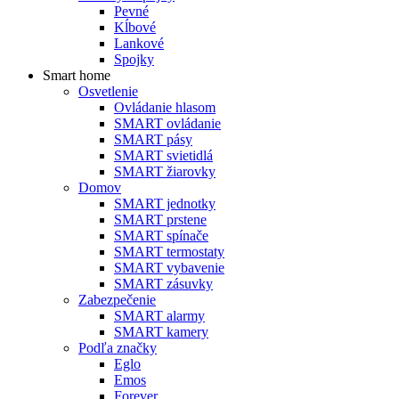
Pevné
Kĺbové
Lankové
Spojky
Smart home
Osvetlenie
Ovládanie hlasom
SMART ovládanie
SMART pásy
SMART svietidlá
SMART žiarovky
Domov
SMART jednotky
SMART prstene
SMART spínače
SMART termostaty
SMART vybavenie
SMART zásuvky
Zabezpečenie
SMART alarmy
SMART kamery
Podľa značky
Eglo
Emos
Forever