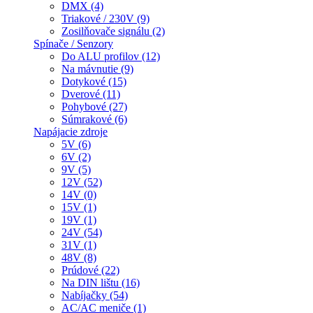
DMX (4)
Triakové / 230V (9)
Zosilňovače signálu (2)
Spínače / Senzory
Do ALU profilov (12)
Na mávnutie (9)
Dotykové (15)
Dverové (11)
Pohybové (27)
Súmrakové (6)
Napájacie zdroje
5V (6)
6V (2)
9V (5)
12V (52)
14V (0)
15V (1)
19V (1)
24V (54)
31V (1)
48V (8)
Prúdové (22)
Na DIN lištu (16)
Nabíjačky (54)
AC/AC meniče (1)