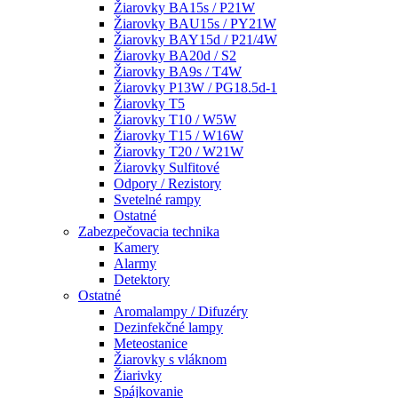
Žiarovky BA15s / P21W
Žiarovky BAU15s / PY21W
Žiarovky BAY15d / P21/4W
Žiarovky BA20d / S2
Žiarovky BA9s / T4W
Žiarovky P13W / PG18.5d-1
Žiarovky T5
Žiarovky T10 / W5W
Žiarovky T15 / W16W
Žiarovky T20 / W21W
Žiarovky Sulfitové
Odpory / Rezistory
Svetelné rampy
Ostatné
Zabezpečovacia technika
Kamery
Alarmy
Detektory
Ostatné
Aromalampy / Difuzéry
Dezinfekčné lampy
Meteostanice
Žiarovky s vláknom
Žiarivky
Spájkovanie