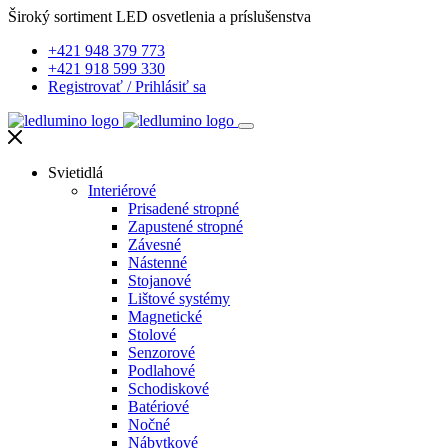
Široký sortiment LED osvetlenia a príslušenstva
+421 948 379 773
+421 918 599 330
Registrovať
/
Prihlásiť sa
Svietidlá
Interiérové
Prisadené stropné
Zapustené stropné
Závesné
Nástenné
Stojanové
Lištové systémy
Magnetické
Stolové
Senzorové
Podlahové
Schodiskové
Batériové
Nočné
Nábytkové