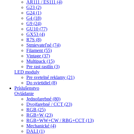
AR111 / ES111 (4)
G23 (2)
G24 (1)
G4 (18)
G9 (24)
GU10 (77)
GX53 (4)
R7S (8)
Stmievateľné (74)
Filament (55)
Vintage (37)
Multipack (15)
Pre rast rastlín (3)
LED moduly
Pre svetelné reklamy (21)
Do svietidiel (8)
Príslušenstvo
Ovládanie
Jednofarebné (80)
Dvojfarebné / CCT (23)
RGB (25)
RGB+W (23)
RGB+WW+CW / RBG+CCT (13)
Mechanické (4)
DALI (1)