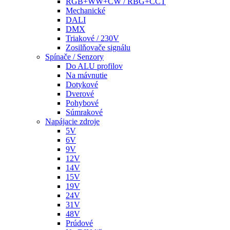
RGB+WW+CW / RBG+CCT
Mechanické
DALI
DMX
Triakové / 230V
Zosilňovače signálu
Spínače / Senzory
Do ALU profilov
Na mávnutie
Dotykové
Dverové
Pohybové
Súmrakové
Napájacie zdroje
5V
6V
9V
12V
14V
15V
19V
24V
31V
48V
Prúdové