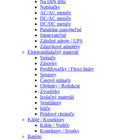
Na DIN lištu
Nabíjačky
AC/AC meniče
DC/AC meniče
DC/DC meniče
Paralelne zapojiteľné
Stmievateľné
Záložné zdroje / UPS
Zásuvkové adaptéry
Elektroinštalačný materiál
Spínače
Zásuvky
Predlžovačky / Flexo šnúry
Senzory
Časové spínače
Objímky / Redukcie
Zvončeky
Izolačný materiál
Ventilátory
Ističe
Prúdové chrániče
Káble / Konektory
Káble / Vodiče
Konektory / Svorky
Batérie