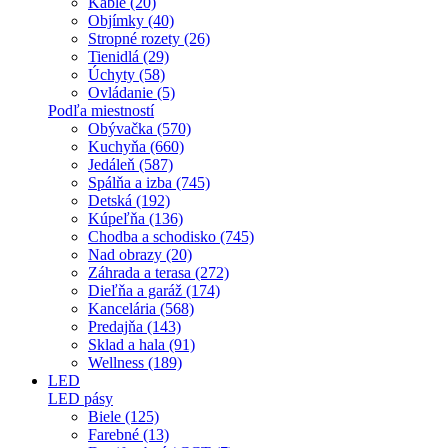
Káble (20)
Objímky (40)
Stropné rozety (26)
Tienidlá (29)
Úchyty (58)
Ovládanie (5)
Podľa miestností
Obývačka (570)
Kuchyňa (660)
Jedáleň (587)
Spálňa a izba (745)
Detská (192)
Kúpeľňa (136)
Chodba a schodisko (745)
Nad obrazy (20)
Záhrada a terasa (272)
Dieľňa a garáž (174)
Kancelária (568)
Predajňa (143)
Sklad a hala (91)
Wellness (189)
LED
LED pásy
Biele (125)
Farebné (13)