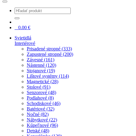
0
0.00
€
Svietidlá
Interiérové
Prisadené stropné (333)
Zapustené stropné (200)
Závesné (161)
Nástenné (120)
Stojanové (19)
Lištové systémy (114)
Magnetické (28)
Stolové (91)
Senzorové (48)
Podlahové (8)
Schodiskové (46)
Batériové (32)
Nočné (82)
Nábytkové (22)
Kúpeľnové (96)
Detské (48)