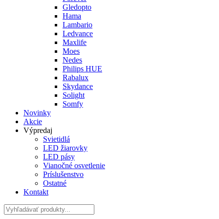
Gledopto
Hama
Lambario
Ledvance
Maxlife
Moes
Nedes
Philips HUE
Rabalux
Skydance
Solight
Somfy
Novinky
Akcie
Výpredaj
Svietidlá
LED žiarovky
LED pásy
Vianočné osvetlenie
Príslušenstvo
Ostatné
Kontakt
Hladať