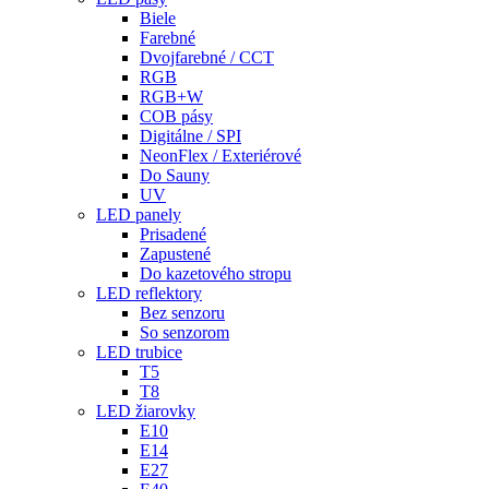
Biele
Farebné
Dvojfarebné / CCT
RGB
RGB+W
COB pásy
Digitálne / SPI
NeonFlex / Exteriérové
Do Sauny
UV
LED panely
Prisadené
Zapustené
Do kazetového stropu
LED reflektory
Bez senzoru
So senzorom
LED trubice
T5
T8
LED žiarovky
E10
E14
E27