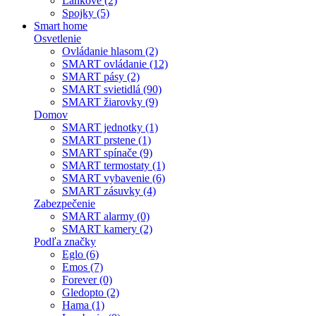
Lankové (2)
Spojky (5)
Smart home
Osvetlenie
Ovládanie hlasom (2)
SMART ovládanie (12)
SMART pásy (2)
SMART svietidlá (90)
SMART žiarovky (9)
Domov
SMART jednotky (1)
SMART prstene (1)
SMART spínače (9)
SMART termostaty (1)
SMART vybavenie (6)
SMART zásuvky (4)
Zabezpečenie
SMART alarmy (0)
SMART kamery (2)
Podľa značky
Eglo (6)
Emos (7)
Forever (0)
Gledopto (2)
Hama (1)