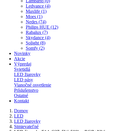
Lambario (0)
Ledvance (4)
Maxlife (1)
Moes (1)
Nedes (74)
Philips HUE (12)
Rabalux (7)
Skydance (4)
Solight (8)
Somfy (2)
Novinky
Akcie
Výpredaj
Svietidlá
LED žiarovky
LED pásy
Vianočné osvetlenie
Príslušenstvo
Ostatné
Kontakt
Domov
LED
LED žiarovky
Stmievateľné