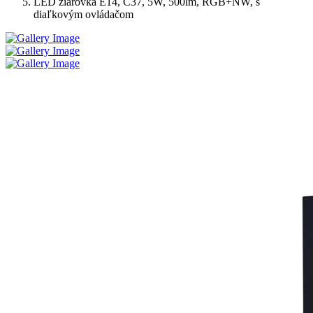
LED žiarovka E14, C37, 5W, 500lm, RGB+NW, s
diaľkovým ovládačom