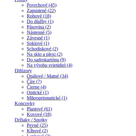
Povrchové (45)
Zapustené (22)
Rohové (18)
Do dlažby (1)
Pásovina (2)
Nástenné (5)
Závesné (1)
Soklové (1)
Schodiskové (2)
Na sklo a plexi (2)
Do sadrokartónu (9)
Na výrobu svietidiel (4)
Difúzory
Opálové / Matné (34)
Číre (7)
Čierne (4)
Optické (1)
Mikroprismatické (1)
Koncovky
Plastové (61)
Kovové (18)
Držiaky / Spojky
Pevné (25)
Kĺbové (2)