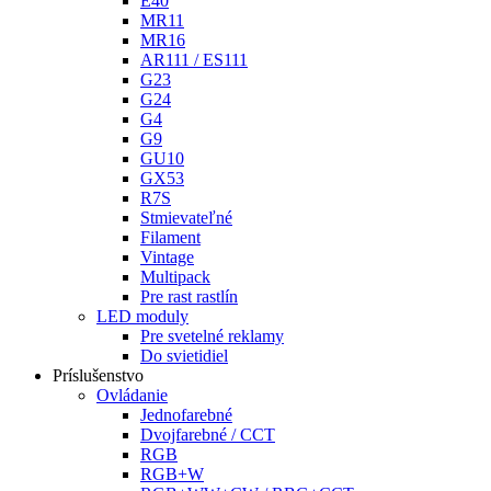
E40
MR11
MR16
AR111 / ES111
G23
G24
G4
G9
GU10
GX53
R7S
Stmievateľné
Filament
Vintage
Multipack
Pre rast rastlín
LED moduly
Pre svetelné reklamy
Do svietidiel
Príslušenstvo
Ovládanie
Jednofarebné
Dvojfarebné / CCT
RGB
RGB+W