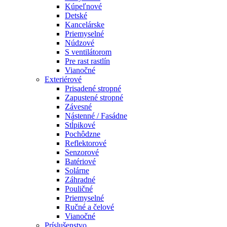
Kúpeľnové
Detské
Kancelárske
Priemyselné
Núdzové
S ventilátorom
Pre rast rastlín
Vianočné
Exteriérové
Prisadené stropné
Zapustené stropné
Závesné
Nástenné / Fasádne
Stĺpikové
Pochôdzne
Reflektorové
Senzorové
Batériové
Solárne
Záhradné
Pouličné
Priemyselné
Ručné a čelové
Vianočné
Príslušenstvo