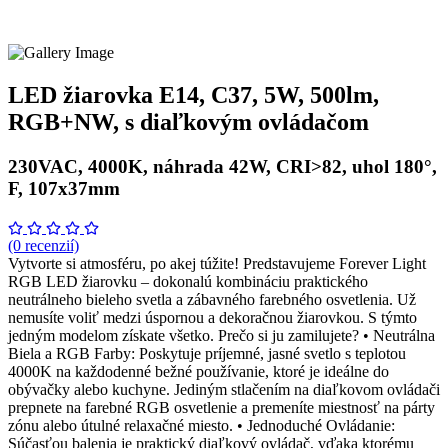
LED žiarovka E14, C37, 5W, 500lm,
RGB+NW, s diaľkovým ovládačom
230VAC, 4000K, náhrada 42W, CRI>82, uhol 180°,
F, 107x37mm
(0 recenzií)
Vytvorte si atmosféru, po akej túžite! Predstavujeme Forever Light
RGB LED žiarovku – dokonalú kombináciu praktického
neutrálneho bieleho svetla a zábavného farebného osvetlenia. Už
nemusíte voliť medzi úspornou a dekoračnou žiarovkou. S týmto
jedným modelom získate všetko. Prečo si ju zamilujete? • Neutrálna
Biela a RGB Farby: Poskytuje príjemné, jasné svetlo s teplotou
4000K na každodenné bežné používanie, ktoré je ideálne do
obývačky alebo kuchyne. Jediným stlačením na diaľkovom ovládači
prepnete na farebné RGB osvetlenie a premeníte miestnosť na párty
zónu alebo útulné relaxačné miesto. • Jednoduché Ovládanie:
Súčasťou balenia je praktický diaľkový ovládač, vďaka ktorému