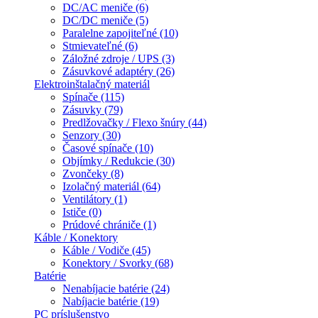
DC/AC meniče (6)
DC/DC meniče (5)
Paralelne zapojiteľné (10)
Stmievateľné (6)
Záložné zdroje / UPS (3)
Zásuvkové adaptéry (26)
Elektroinštalačný materiál
Spínače (115)
Zásuvky (79)
Predlžovačky / Flexo šnúry (44)
Senzory (30)
Časové spínače (10)
Objímky / Redukcie (30)
Zvončeky (8)
Izolačný materiál (64)
Ventilátory (1)
Ističe (0)
Prúdové chrániče (1)
Káble / Konektory
Káble / Vodiče (45)
Konektory / Svorky (68)
Batérie
Nenabíjacie batérie (24)
Nabíjacie batérie (19)
PC príslušenstvo