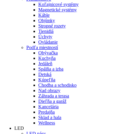
Koľajnicové systémy
Magnetické systémy
Káble
Objímky
Stropné rozety
Tienidlá
Úchyty
Ovládanie
Podľa miestností
Obývačka
Kuchyňa
Jedáleň
Spálňa a izba
Detská
Kúpeľňa
Chodba a schodisko
Nad obrazy
Záhrada a terasa
Dieľňa a garáž
Kancelária
Predajňa
Sklad a hala
Wellness
LED
LED pásy