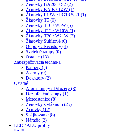
Žiarovky BA20d / S2 (2)
Žiarovky BA9s / T4W (1)
Žiarovky P13W / PG18.5d-1 (1)
Žiarovky T5 (0)
Žiarovky T10 / W5W (5)
Žiarovky T15 / W16W (1)
Žiarovky T20 / W21W (3)
Žiarovky Sulfitové (6)
Odpory / Rezistory (4)
Svetelné rampy (0)
Ostatné (13)
Zabezpečovacia technika
Kamery (5)
Alarmy (0)
Detektory (2)
Ostatné
Aromalampy / Difuzéry (3)
Dezinfekčné lampy (1)
Meteostanice (8)
Žiarovky s vláknom (25)
Žiarivky (12)
Spájkovanie (8)
Náradie (2)
LED / ALU profily
Profily