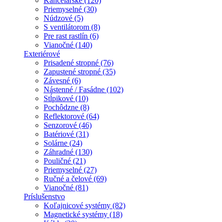
Kancelárske (120)
Priemyselné (30)
Núdzové (5)
S ventilátorom (8)
Pre rast rastlín (6)
Vianočné (140)
Exteriérové
Prisadené stropné (76)
Zapustené stropné (35)
Závesné (6)
Nástenné / Fasádne (102)
Stĺpikové (10)
Pochôdzne (8)
Reflektorové (64)
Senzorové (46)
Batériové (31)
Solárne (24)
Záhradné (130)
Pouličné (21)
Priemyselné (27)
Ručné a čelové (69)
Vianočné (81)
Príslušenstvo
Koľajnicové systémy (82)
Magnetické systémy (18)