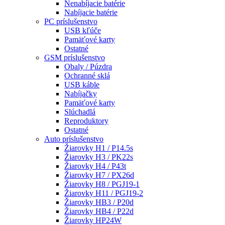
Nenabíjacie batérie
Nabíjacie batérie
PC príslušenstvo
USB kľúče
Pamäťové karty
Ostatné
GSM príslušenstvo
Obaly / Púzdra
Ochranné sklá
USB káble
Nabíjačky
Pamäťové karty
Slúchadlá
Reproduktory
Ostatné
Auto príslušenstvo
Žiarovky H1 / P14.5s
Žiarovky H3 / PK22s
Žiarovky H4 / P43t
Žiarovky H7 / PX26d
Žiarovky H8 / PGJ19-1
Žiarovky H11 / PGJ19-2
Žiarovky HB3 / P20d
Žiarovky HB4 / P22d
Žiarovky HP24W