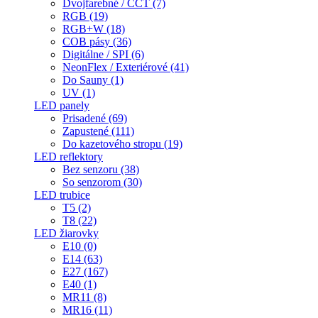
Dvojfarebné / CCT (7)
RGB (19)
RGB+W (18)
COB pásy (36)
Digitálne / SPI (6)
NeonFlex / Exteriérové (41)
Do Sauny (1)
UV (1)
LED panely
Prisadené (69)
Zapustené (111)
Do kazetového stropu (19)
LED reflektory
Bez senzoru (38)
So senzorom (30)
LED trubice
T5 (2)
T8 (22)
LED žiarovky
E10 (0)
E14 (63)
E27 (167)
E40 (1)
MR11 (8)
MR16 (11)