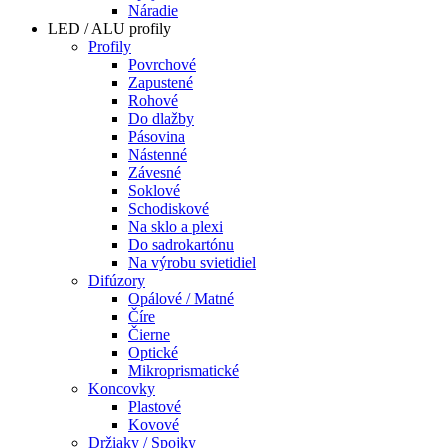
Náradie
LED / ALU profily
Profily
Povrchové
Zapustené
Rohové
Do dlažby
Pásovina
Nástenné
Závesné
Soklové
Schodiskové
Na sklo a plexi
Do sadrokartónu
Na výrobu svietidiel
Difúzory
Opálové / Matné
Číre
Čierne
Optické
Mikroprismatické
Koncovky
Plastové
Kovové
Držiaky / Spojky