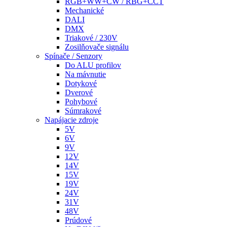
RGB+WW+CW / RBG+CCT
Mechanické
DALI
DMX
Triakové / 230V
Zosilňovače signálu
Spínače / Senzory
Do ALU profilov
Na mávnutie
Dotykové
Dverové
Pohybové
Súmrakové
Napájacie zdroje
5V
6V
9V
12V
14V
15V
19V
24V
31V
48V
Prúdové