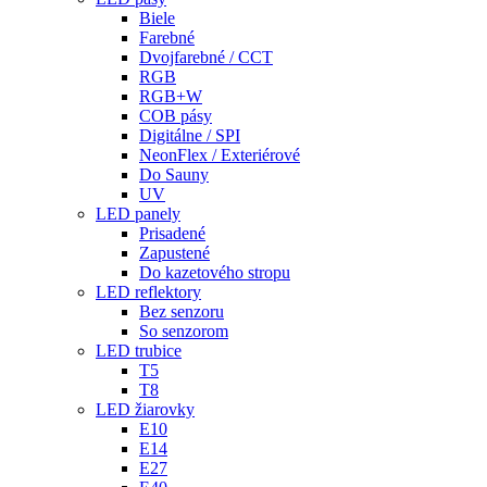
Biele
Farebné
Dvojfarebné / CCT
RGB
RGB+W
COB pásy
Digitálne / SPI
NeonFlex / Exteriérové
Do Sauny
UV
LED panely
Prisadené
Zapustené
Do kazetového stropu
LED reflektory
Bez senzoru
So senzorom
LED trubice
T5
T8
LED žiarovky
E10
E14
E27