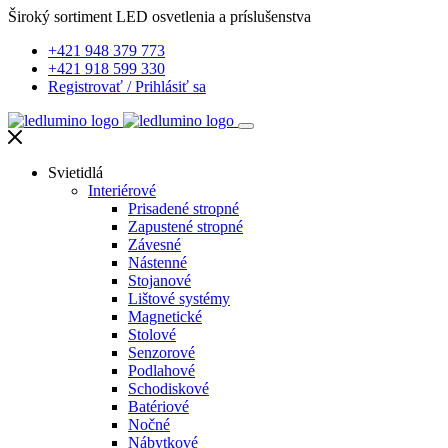
Široký sortiment LED osvetlenia a príslušenstva
+421 948 379 773
+421 918 599 330
Registrovať
/
Prihlásiť sa
Svietidlá
Interiérové
Prisadené stropné
Zapustené stropné
Závesné
Nástenné
Stojanové
Lištové systémy
Magnetické
Stolové
Senzorové
Podlahové
Schodiskové
Batériové
Nočné
Nábytkové