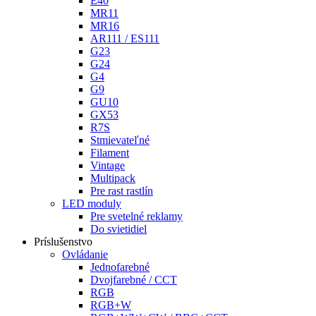
E40
MR11
MR16
AR111 / ES111
G23
G24
G4
G9
GU10
GX53
R7S
Stmievateľné
Filament
Vintage
Multipack
Pre rast rastlín
LED moduly
Pre svetelné reklamy
Do svietidiel
Príslušenstvo
Ovládanie
Jednofarebné
Dvojfarebné / CCT
RGB
RGB+W