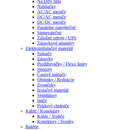
Na DIN lištu
Nabíjačky
AC/AC meniče
DC/AC meniče
DC/DC meniče
Paralelne zapojiteľné
Stmievateľné
Záložné zdroje / UPS
Zásuvkové adaptéry
Elektroinštalačný materiál
Spínače
Zásuvky
Predlžovačky / Flexo šnúry
Senzory
Časové spínače
Objímky / Redukcie
Zvončeky
Izolačný materiál
Ventilátory
Ističe
Prúdové chrániče
Káble / Konektory
Káble / Vodiče
Konektory / Svorky
Batérie