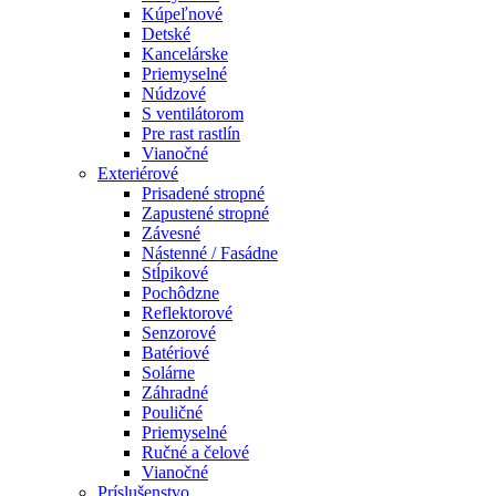
Kúpeľnové
Detské
Kancelárske
Priemyselné
Núdzové
S ventilátorom
Pre rast rastlín
Vianočné
Exteriérové
Prisadené stropné
Zapustené stropné
Závesné
Nástenné / Fasádne
Stĺpikové
Pochôdzne
Reflektorové
Senzorové
Batériové
Solárne
Záhradné
Pouličné
Priemyselné
Ručné a čelové
Vianočné
Príslušenstvo