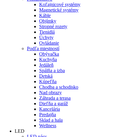
Koľajnicové systémy
Magnetické systémy
Káble
Objímky
Stropné rozety
Tienidlá
Úchyty
Ovládanie
Podľa miestností
Obývačka
Kuchyňa
Jedáleň
Spálňa a izba
Detská
Kúpeľňa
Chodba a schodisko
Nad obrazy
Záhrada a terasa
Dieľňa a garáž
Kancelária
Predajňa
Sklad a hala
Wellness
LED
LED pásy