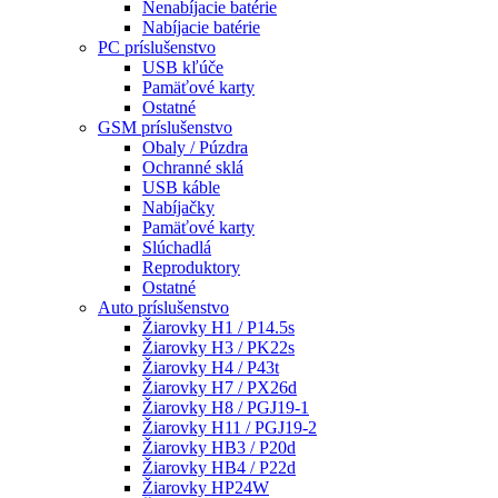
Nenabíjacie batérie
Nabíjacie batérie
PC príslušenstvo
USB kľúče
Pamäťové karty
Ostatné
GSM príslušenstvo
Obaly / Púzdra
Ochranné sklá
USB káble
Nabíjačky
Pamäťové karty
Slúchadlá
Reproduktory
Ostatné
Auto príslušenstvo
Žiarovky H1 / P14.5s
Žiarovky H3 / PK22s
Žiarovky H4 / P43t
Žiarovky H7 / PX26d
Žiarovky H8 / PGJ19-1
Žiarovky H11 / PGJ19-2
Žiarovky HB3 / P20d
Žiarovky HB4 / P22d
Žiarovky HP24W