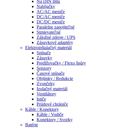
Na DIN lištu
Nabíjačky
AC/AC meniče
DC/AC meniče
DC/DC meniče
Paralelne zapojiteľné
Stmievateľné
Záložné zdroje / UPS
Zásuvkové adaptéry
Elektroinštalačný materiál
Spínače
Zásuvky
Predlžovačky / Flexo šnúry
Senzory
Časové spínače
Objímky / Redukcie
Zvončeky
Izolačný materiál
Ventilátory
Ističe
Prúdové chrániče
Káble / Konektory
Káble / Vodiče
Konektory / Svorky
Batérie