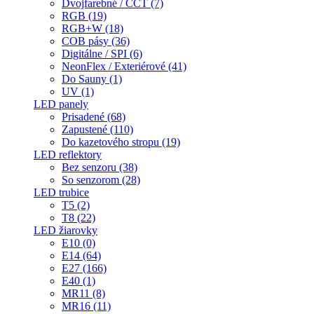
Dvojfarebné / CCT (7)
RGB (19)
RGB+W (18)
COB pásy (36)
Digitálne / SPI (6)
NeonFlex / Exteriérové (41)
Do Sauny (1)
UV (1)
LED panely
Prisadené (68)
Zapustené (110)
Do kazetového stropu (19)
LED reflektory
Bez senzoru (38)
So senzorom (28)
LED trubice
T5 (2)
T8 (22)
LED žiarovky
E10 (0)
E14 (64)
E27 (166)
E40 (1)
MR11 (8)
MR16 (11)