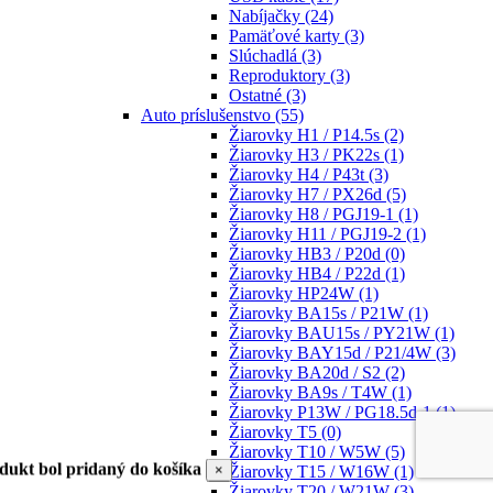
Nabíjačky
(24)
Pamäťové karty
(3)
Slúchadlá
(3)
Reproduktory
(3)
Ostatné
(3)
Auto príslušenstvo
(55)
Žiarovky H1 / P14.5s
(2)
Žiarovky H3 / PK22s
(1)
Žiarovky H4 / P43t
(3)
Žiarovky H7 / PX26d
(5)
Žiarovky H8 / PGJ19-1
(1)
Žiarovky H11 / PGJ19-2
(1)
Žiarovky HB3 / P20d
(0)
Žiarovky HB4 / P22d
(1)
Žiarovky HP24W
(1)
Žiarovky BA15s / P21W
(1)
Žiarovky BAU15s / PY21W
(1)
Žiarovky BAY15d / P21/4W
(3)
Žiarovky BA20d / S2
(2)
Žiarovky BA9s / T4W
(1)
Žiarovky P13W / PG18.5d-1
(1)
Žiarovky T5
(0)
Žiarovky T10 / W5W
(5)
dukt bol pridaný do košíka
×
Žiarovky T15 / W16W
(1)
Žiarovky T20 / W21W
(3)