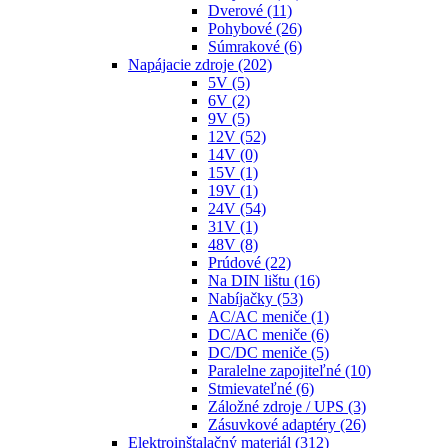
Dverové
(11)
Pohybové
(26)
Súmrakové
(6)
Napájacie zdroje
(202)
5V
(5)
6V
(2)
9V
(5)
12V
(52)
14V
(0)
15V
(1)
19V
(1)
24V
(54)
31V
(1)
48V
(8)
Prúdové
(22)
Na DIN lištu
(16)
Nabíjačky
(53)
AC/AC meniče
(1)
DC/AC meniče
(6)
DC/DC meniče
(5)
Paralelne zapojiteľné
(10)
Stmievateľné
(6)
Záložné zdroje / UPS
(3)
Zásuvkové adaptéry
(26)
Elektroinštalačný materiál
(312)