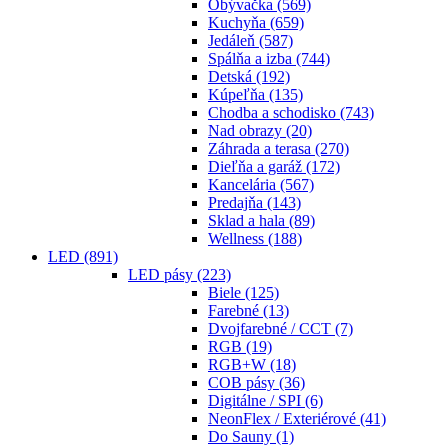
Obývačka
(569)
Kuchyňa
(659)
Jedáleň
(587)
Spálňa a izba
(744)
Detská
(192)
Kúpeľňa
(135)
Chodba a schodisko
(743)
Nad obrazy
(20)
Záhrada a terasa
(270)
Dieľňa a garáž
(172)
Kancelária
(567)
Predajňa
(143)
Sklad a hala
(89)
Wellness
(188)
LED
(891)
LED pásy
(223)
Biele
(125)
Farebné
(13)
Dvojfarebné / CCT
(7)
RGB
(19)
RGB+W
(18)
COB pásy
(36)
Digitálne / SPI
(6)
NeonFlex / Exteriérové
(41)
Do Sauny
(1)