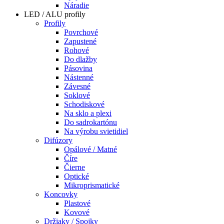
Náradie
LED / ALU profily
Profily
Povrchové
Zapustené
Rohové
Do dlažby
Pásovina
Nástenné
Závesné
Soklové
Schodiskové
Na sklo a plexi
Do sadrokartónu
Na výrobu svietidiel
Difúzory
Opálové / Matné
Číre
Čierne
Optické
Mikroprismatické
Koncovky
Plastové
Kovové
Držiaky / Spojky