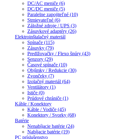
DC/AC meniče (6)
DC/DC meniče (5)
Paralelne zapojiteľné (10)
Stmievateľné (6)
Záložné zdroje / UPS (3)
Zásuvkové adaptéry (26)
Elektroinštalačný materiál
Spínače (115)
Zásuvky (79)
Predlžovačky / Flexo šnúry (43)
Senzory (29)
Časové spínače (10)
Objímky / Redukcie (30)
Zvončeky (7)
Izolačný materiál (64)
Ventilátory (1)
Ističe (0)
Prúdové chrániče (1)
Káble / Konektory
Káble / Vodiče (45)
Konektory / Svorky (68)
Batérie
Nenabíjacie batérie (24)
Nabíjacie batérie (19)
PC príslušenstvo