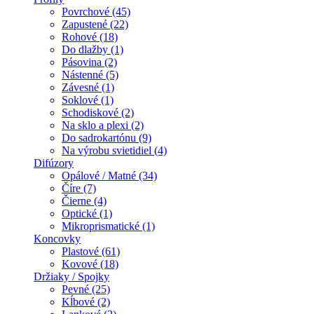
Povrchové (45)
Zapustené (22)
Rohové (18)
Do dlažby (1)
Pásovina (2)
Nástenné (5)
Závesné (1)
Soklové (1)
Schodiskové (2)
Na sklo a plexi (2)
Do sadrokartónu (9)
Na výrobu svietidiel (4)
Difúzory
Opálové / Matné (34)
Číre (7)
Čierne (4)
Optické (1)
Mikroprismatické (1)
Koncovky
Plastové (61)
Kovové (18)
Držiaky / Spojky
Pevné (25)
Kĺbové (2)