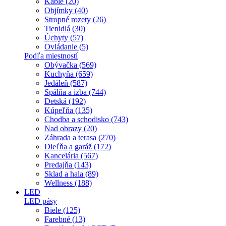
Káble (20)
Objímky (40)
Stropné rozety (26)
Tienidlá (30)
Úchyty (57)
Ovládanie (5)
Podľa miestností
Obývačka (569)
Kuchyňa (659)
Jedáleň (587)
Spálňa a izba (744)
Detská (192)
Kúpeľňa (135)
Chodba a schodisko (743)
Nad obrazy (20)
Záhrada a terasa (270)
Dieľňa a garáž (172)
Kancelária (567)
Predajňa (143)
Sklad a hala (89)
Wellness (188)
LED
LED pásy
Biele (125)
Farebné (13)