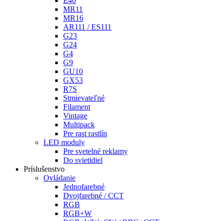
E40
MR11
MR16
AR111 / ES111
G23
G24
G4
G9
GU10
GX53
R7S
Stmievateľné
Filament
Vintage
Multipack
Pre rast rastlín
LED moduly
Pre svetelné reklamy
Do svietidiel
Príslušenstvo
Ovládanie
Jednofarebné
Dvojfarebné / CCT
RGB
RGB+W