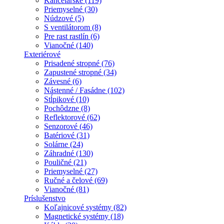
Kancelárske (119)
Priemyselné (30)
Núdzové (5)
S ventilátorom (8)
Pre rast rastlín (6)
Vianočné (140)
Exteriérové
Prisadené stropné (76)
Zapustené stropné (34)
Závesné (6)
Nástenné / Fasádne (102)
Stĺpikové (10)
Pochôdzne (8)
Reflektorové (62)
Senzorové (46)
Batériové (31)
Solárne (24)
Záhradné (130)
Pouličné (21)
Priemyselné (27)
Ručné a čelové (69)
Vianočné (81)
Príslušenstvo
Koľajnicové systémy (82)
Magnetické systémy (18)