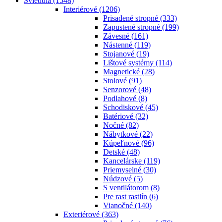
Svietidlá
(1548)
Interiérové
(1206)
Prisadené stropné
(333)
Zapustené stropné
(199)
Závesné
(161)
Nástenné
(119)
Stojanové
(19)
Lištové systémy
(114)
Magnetické
(28)
Stolové
(91)
Senzorové
(48)
Podlahové
(8)
Schodiskové
(45)
Batériové
(32)
Nočné
(82)
Nábytkové
(22)
Kúpeľnové
(96)
Detské
(48)
Kancelárske
(119)
Priemyselné
(30)
Núdzové
(5)
S ventilátorom
(8)
Pre rast rastlín
(6)
Vianočné
(140)
Exteriérové
(363)