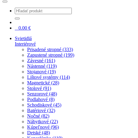
0
0.00
€
Svietidlá
Interiérové
Prisadené stropné (333)
Zapustené stropné (199)
Závesné (161)
Nástenné (119)
Stojanové (19)
Lištové systémy (114)
Magnetické (28)
Stolové (91)
Senzorové (48)
Podlahové (8)
Schodiskové (45)
Batériové (32)
Nočné (82)
Nábytkové (22)
Kúpeľnové (96)
Detské (48)