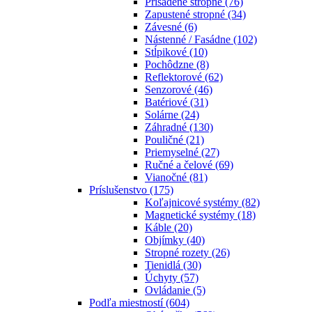
Prisadené stropné
(76)
Zapustené stropné
(34)
Závesné
(6)
Nástenné / Fasádne
(102)
Stĺpikové
(10)
Pochôdzne
(8)
Reflektorové
(62)
Senzorové
(46)
Batériové
(31)
Solárne
(24)
Záhradné
(130)
Pouličné
(21)
Priemyselné
(27)
Ručné a čelové
(69)
Vianočné
(81)
Príslušenstvo
(175)
Koľajnicové systémy
(82)
Magnetické systémy
(18)
Káble
(20)
Objímky
(40)
Stropné rozety
(26)
Tienidlá
(30)
Úchyty
(57)
Ovládanie
(5)
Podľa miestností
(604)