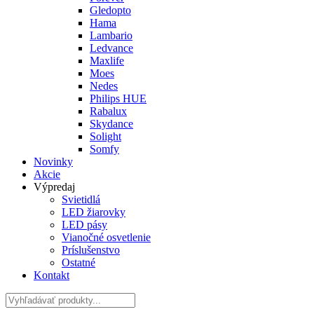
Gledopto
Hama
Lambario
Ledvance
Maxlife
Moes
Nedes
Philips HUE
Rabalux
Skydance
Solight
Somfy
Novinky
Akcie
Výpredaj
Svietidlá
LED žiarovky
LED pásy
Vianočné osvetlenie
Príslušenstvo
Ostatné
Kontakt
Hladať