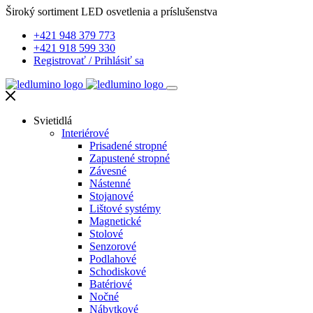
Široký sortiment LED osvetlenia a príslušenstva
+421 948 379 773
+421 918 599 330
Registrovať
/
Prihlásiť sa
Svietidlá
Interiérové
Prisadené stropné
Zapustené stropné
Závesné
Nástenné
Stojanové
Lištové systémy
Magnetické
Stolové
Senzorové
Podlahové
Schodiskové
Batériové
Nočné
Nábytkové