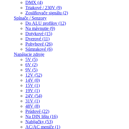
DMX (4)
Triakové / 230V (9)
Zosilňovače signálu (2)
Spínače / Senzory
Do ALU profilov (12)
Na mávnutie (9)
Dotykové (15)
Dverové (11)
Pohybové (26)
Súmrakové (6)
Napájacie zdroje
5V (5)
6V (2)
9V (5)
12V (52)
14V (0)
15V (1)
19V (1)
24V (54)
31V (1)
48V (8)
Prúdové (22)
Na DIN lištu (16)
Nabíjačky (53)
AC/AC meniče (1)