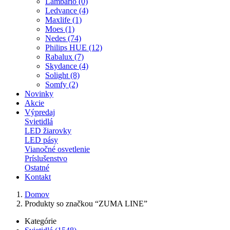
Lambario (0)
Ledvance (4)
Maxlife (1)
Moes (1)
Nedes (74)
Philips HUE (12)
Rabalux (7)
Skydance (4)
Solight (8)
Somfy (2)
Novinky
Akcie
Výpredaj
Svietidlá
LED žiarovky
LED pásy
Vianočné osvetlenie
Príslušenstvo
Ostatné
Kontakt
Domov
Produkty so značkou “ZUMA LINE”
Kategórie