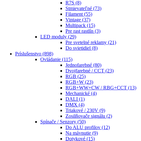
R7S
(8)
Stmievateľné
(73)
Filament
(55)
Vintage
(37)
Multipack
(15)
Pre rast rastlín
(3)
LED moduly
(29)
Pre svetelné reklamy
(21)
Do svietidiel
(8)
Príslušenstvo
(898)
Ovládanie
(115)
Jednofarebné
(80)
Dvojfarebné / CCT
(23)
RGB
(25)
RGB+W
(23)
RGB+WW+CW / RBG+CCT
(13)
Mechanické
(4)
DALI
(1)
DMX
(4)
Triakové / 230V
(9)
Zosilňovače signálu
(2)
Spínače / Senzory
(50)
Do ALU profilov
(12)
Na mávnutie
(9)
Dotykové
(15)