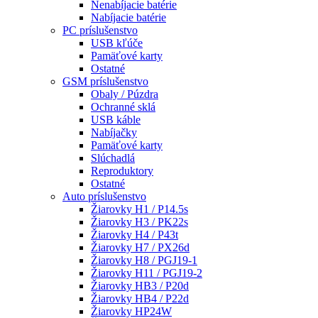
Nenabíjacie batérie
Nabíjacie batérie
PC príslušenstvo
USB kľúče
Pamäťové karty
Ostatné
GSM príslušenstvo
Obaly / Púzdra
Ochranné sklá
USB káble
Nabíjačky
Pamäťové karty
Slúchadlá
Reproduktory
Ostatné
Auto príslušenstvo
Žiarovky H1 / P14.5s
Žiarovky H3 / PK22s
Žiarovky H4 / P43t
Žiarovky H7 / PX26d
Žiarovky H8 / PGJ19-1
Žiarovky H11 / PGJ19-2
Žiarovky HB3 / P20d
Žiarovky HB4 / P22d
Žiarovky HP24W