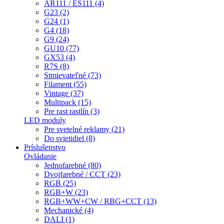
AR111 / ES111 (4)
G23 (2)
G24 (1)
G4 (18)
G9 (24)
GU10 (77)
GX53 (4)
R7S (8)
Stmievateľné (73)
Filament (55)
Vintage (37)
Multipack (15)
Pre rast rastlín (3)
LED moduly
Pre svetelné reklamy (21)
Do svietidiel (8)
Príslušenstvo
Ovládanie
Jednofarebné (80)
Dvojfarebné / CCT (23)
RGB (25)
RGB+W (23)
RGB+WW+CW / RBG+CCT (13)
Mechanické (4)
DALI (1)