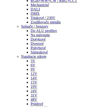
RGB+WW+CW / RBG+CCT
Mechanické
DALI
DMX
Triakové / 230V
Zosilňovače signálu
Spínače / Senzory
Do ALU profilov
Na mávnutie
Dotykové
Dverové
Pohybové
Súmrakové
Napájacie zdroje
5V
6V
9V
12V
14V
15V
19V
24V
31V
48V
Prúdové