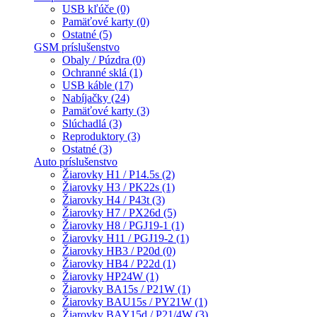
USB kľúče (0)
Pamäťové karty (0)
Ostatné (5)
GSM príslušenstvo
Obaly / Púzdra (0)
Ochranné sklá (1)
USB káble (17)
Nabíjačky (24)
Pamäťové karty (3)
Slúchadlá (3)
Reproduktory (3)
Ostatné (3)
Auto príslušenstvo
Žiarovky H1 / P14.5s (2)
Žiarovky H3 / PK22s (1)
Žiarovky H4 / P43t (3)
Žiarovky H7 / PX26d (5)
Žiarovky H8 / PGJ19-1 (1)
Žiarovky H11 / PGJ19-2 (1)
Žiarovky HB3 / P20d (0)
Žiarovky HB4 / P22d (1)
Žiarovky HP24W (1)
Žiarovky BA15s / P21W (1)
Žiarovky BAU15s / PY21W (1)
Žiarovky BAY15d / P21/4W (3)