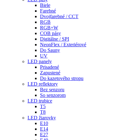
Biele
Farebné
Dvojfarebné / CCT
RGB
RGB+W
COB pásy
Digitálne / SPI
NeonFlex / Exteriérové
Do Sauny
UV
LED panely
Prisadené
Zapustené
Do kazetového stropu
LED reflektory
Bez senzoru
So senzorom
LED trubice
T5
T8
LED žiarovky
E10
E14
E27