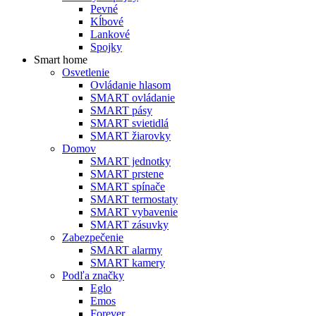
Pevné
Kĺbové
Lankové
Spojky
Smart home
Osvetlenie
Ovládanie hlasom
SMART ovládanie
SMART pásy
SMART svietidlá
SMART žiarovky
Domov
SMART jednotky
SMART prstene
SMART spínače
SMART termostaty
SMART vybavenie
SMART zásuvky
Zabezpečenie
SMART alarmy
SMART kamery
Podľa značky
Eglo
Emos
Forever