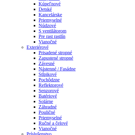
Kúpeľnové
Detské
Kancelárske
Priemyselné
Núdzové
S ventilátorom
Pre rast rastlín
Vianočné
Exteriérové
Prisadené stropné
Zapustené stropné
Závesné
Nástenné / Fasádne
Stĺpikové
Pochôdzne
Reflektorové
Senzorové
Batériové
Solárne
Záhradné
Pouličné
Priemyselné
Ručné a čelové
Vianočné
Príslušenstvo