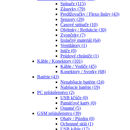
Spínače
(115)
Zásuvky
(79)
Predlžovačky / Flexo šnúry
(43)
Senzory
(29)
Časové spínače
(10)
Objímky / Redukcie
(30)
Zvončeky
(7)
Izolačný materiál
(64)
Ventilátory
(1)
Ističe
(0)
Prúdové chrániče
(1)
Káble / Konektory
(101)
Káble / Vodiče
(45)
Konektory / Svorky
(68)
Batérie
(43)
Nenabíjacie batérie
(24)
Nabíjacie batérie
(19)
PC príslušenstvo
(2)
USB kľúče
(0)
Pamäťové karty
(0)
Ostatné
(5)
GSM príslušenstvo
(39)
Obaly / Púzdra
(0)
Ochranné sklá
(1)
USB káble
(17)