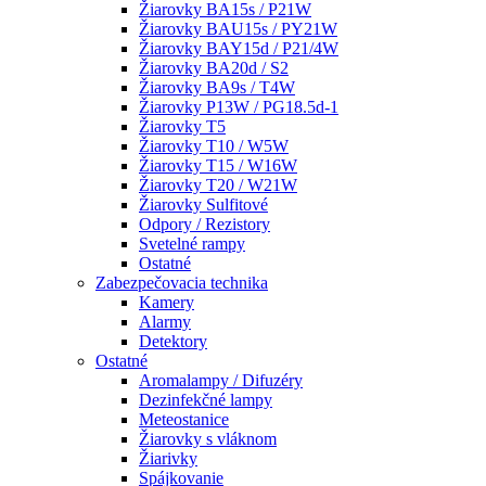
Žiarovky BA15s / P21W
Žiarovky BAU15s / PY21W
Žiarovky BAY15d / P21/4W
Žiarovky BA20d / S2
Žiarovky BA9s / T4W
Žiarovky P13W / PG18.5d-1
Žiarovky T5
Žiarovky T10 / W5W
Žiarovky T15 / W16W
Žiarovky T20 / W21W
Žiarovky Sulfitové
Odpory / Rezistory
Svetelné rampy
Ostatné
Zabezpečovacia technika
Kamery
Alarmy
Detektory
Ostatné
Aromalampy / Difuzéry
Dezinfekčné lampy
Meteostanice
Žiarovky s vláknom
Žiarivky
Spájkovanie