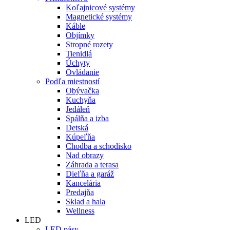
Koľajnicové systémy
Magnetické systémy
Káble
Objímky
Stropné rozety
Tienidlá
Úchyty
Ovládanie
Podľa miestností
Obývačka
Kuchyňa
Jedáleň
Spálňa a izba
Detská
Kúpeľňa
Chodba a schodisko
Nad obrazy
Záhrada a terasa
Dieľňa a garáž
Kancelária
Predajňa
Sklad a hala
Wellness
LED
LED pásy