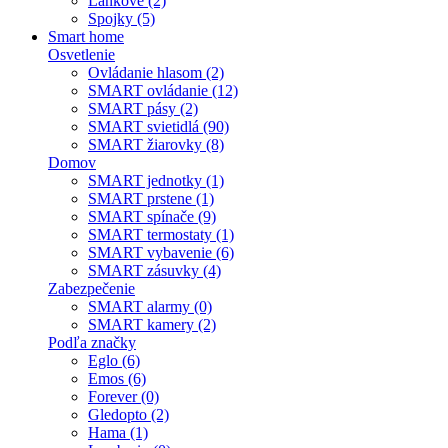
Lankové (2)
Spojky (5)
Smart home
Osvetlenie
Ovládanie hlasom (2)
SMART ovládanie (12)
SMART pásy (2)
SMART svietidlá (90)
SMART žiarovky (8)
Domov
SMART jednotky (1)
SMART prstene (1)
SMART spínače (9)
SMART termostaty (1)
SMART vybavenie (6)
SMART zásuvky (4)
Zabezpečenie
SMART alarmy (0)
SMART kamery (2)
Podľa značky
Eglo (6)
Emos (6)
Forever (0)
Gledopto (2)
Hama (1)