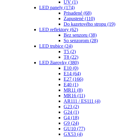
UV
(1)
LED panely
(174)
Prisadené
(68)
Zapustené
(110)
Do kazetového stropu
(19)
LED reflektory
(62)
Bez senzoru
(38)
So senzorom
(28)
LED trubice
(24)
T5
(2)
T8
(22)
LED žiarovky
(380)
E10
(0)
E14
(64)
E27
(166)
E40
(1)
MR11
(8)
MR16
(11)
AR111 / ES111
(4)
G23
(2)
G24
(1)
G4
(18)
G9
(24)
GU10
(77)
GX53
(4)