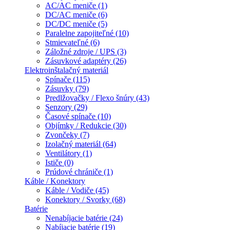
AC/AC meniče (1)
DC/AC meniče (6)
DC/DC meniče (5)
Paralelne zapojiteľné (10)
Stmievateľné (6)
Záložné zdroje / UPS (3)
Zásuvkové adaptéry (26)
Elektroinštalačný materiál
Spínače (115)
Zásuvky (79)
Predlžovačky / Flexo šnúry (43)
Senzory (29)
Časové spínače (10)
Objímky / Redukcie (30)
Zvončeky (7)
Izolačný materiál (64)
Ventilátory (1)
Ističe (0)
Prúdové chrániče (1)
Káble / Konektory
Káble / Vodiče (45)
Konektory / Svorky (68)
Batérie
Nenabíjacie batérie (24)
Nabíjacie batérie (19)