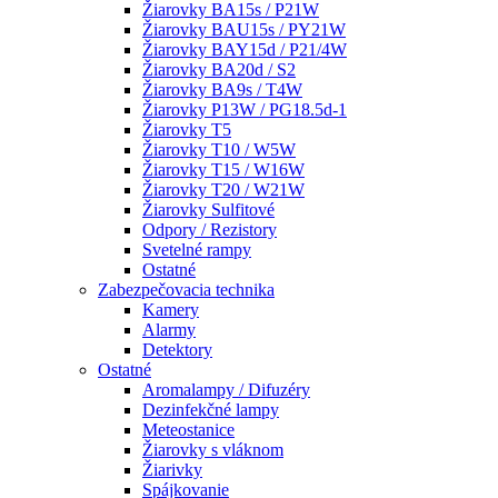
Žiarovky BA15s / P21W
Žiarovky BAU15s / PY21W
Žiarovky BAY15d / P21/4W
Žiarovky BA20d / S2
Žiarovky BA9s / T4W
Žiarovky P13W / PG18.5d-1
Žiarovky T5
Žiarovky T10 / W5W
Žiarovky T15 / W16W
Žiarovky T20 / W21W
Žiarovky Sulfitové
Odpory / Rezistory
Svetelné rampy
Ostatné
Zabezpečovacia technika
Kamery
Alarmy
Detektory
Ostatné
Aromalampy / Difuzéry
Dezinfekčné lampy
Meteostanice
Žiarovky s vláknom
Žiarivky
Spájkovanie