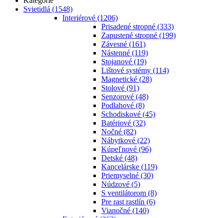
Kategórie
Svietidlá
(1548)
Interiérové
(1206)
Prisadené stropné
(333)
Zapustené stropné
(199)
Závesné
(161)
Nástenné
(119)
Stojanové
(19)
Lištové systémy
(114)
Magnetické
(28)
Stolové
(91)
Senzorové
(48)
Podlahové
(8)
Schodiskové
(45)
Batériové
(32)
Nočné
(82)
Nábytkové
(22)
Kúpeľnové
(96)
Detské
(48)
Kancelárske
(119)
Priemyselné
(30)
Núdzové
(5)
S ventilátorom
(8)
Pre rast rastlín
(6)
Vianočné
(140)