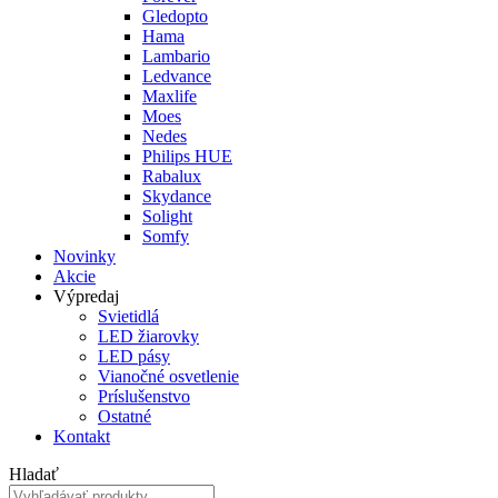
Gledopto
Hama
Lambario
Ledvance
Maxlife
Moes
Nedes
Philips HUE
Rabalux
Skydance
Solight
Somfy
Novinky
Akcie
Výpredaj
Svietidlá
LED žiarovky
LED pásy
Vianočné osvetlenie
Príslušenstvo
Ostatné
Kontakt
Hladať