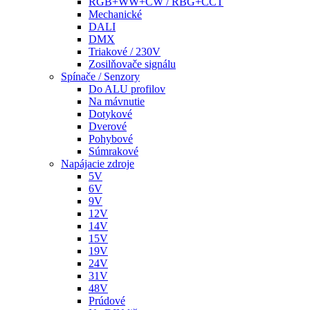
RGB+WW+CW / RBG+CCT
Mechanické
DALI
DMX
Triakové / 230V
Zosilňovače signálu
Spínače / Senzory
Do ALU profilov
Na mávnutie
Dotykové
Dverové
Pohybové
Súmrakové
Napájacie zdroje
5V
6V
9V
12V
14V
15V
19V
24V
31V
48V
Prúdové