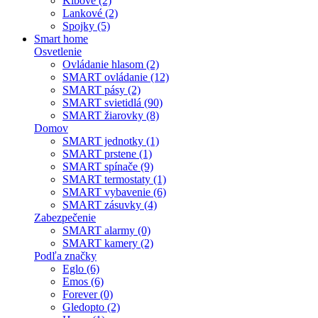
Kĺbové (2)
Lankové (2)
Spojky (5)
Smart home
Osvetlenie
Ovládanie hlasom (2)
SMART ovládanie (12)
SMART pásy (2)
SMART svietidlá (90)
SMART žiarovky (8)
Domov
SMART jednotky (1)
SMART prstene (1)
SMART spínače (9)
SMART termostaty (1)
SMART vybavenie (6)
SMART zásuvky (4)
Zabezpečenie
SMART alarmy (0)
SMART kamery (2)
Podľa značky
Eglo (6)
Emos (6)
Forever (0)
Gledopto (2)