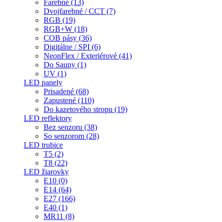
Farebné (13)
Dvojfarebné / CCT (7)
RGB (19)
RGB+W (18)
COB pásy (36)
Digitálne / SPI (6)
NeonFlex / Exteriérové (41)
Do Sauny (1)
UV (1)
LED panely
Prisadené (68)
Zapustené (110)
Do kazetového stropu (19)
LED reflektory
Bez senzoru (38)
So senzorom (28)
LED trubice
T5 (2)
T8 (22)
LED žiarovky
E10 (0)
E14 (64)
E27 (166)
E40 (1)
MR11 (8)