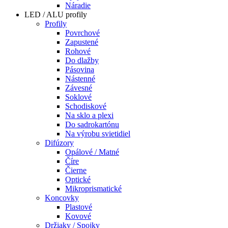
Náradie
LED / ALU profily
Profily
Povrchové
Zapustené
Rohové
Do dlažby
Pásovina
Nástenné
Závesné
Soklové
Schodiskové
Na sklo a plexi
Do sadrokartónu
Na výrobu svietidiel
Difúzory
Opálové / Matné
Číre
Čierne
Optické
Mikroprismatické
Koncovky
Plastové
Kovové
Držiaky / Spojky