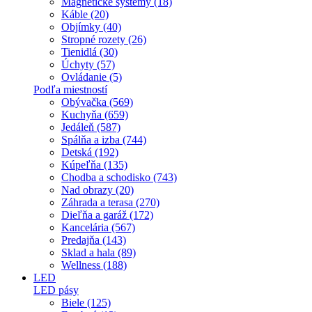
Magnetické systémy (18)
Káble (20)
Objímky (40)
Stropné rozety (26)
Tienidlá (30)
Úchyty (57)
Ovládanie (5)
Podľa miestností
Obývačka (569)
Kuchyňa (659)
Jedáleň (587)
Spálňa a izba (744)
Detská (192)
Kúpeľňa (135)
Chodba a schodisko (743)
Nad obrazy (20)
Záhrada a terasa (270)
Dieľňa a garáž (172)
Kancelária (567)
Predajňa (143)
Sklad a hala (89)
Wellness (188)
LED
LED pásy
Biele (125)