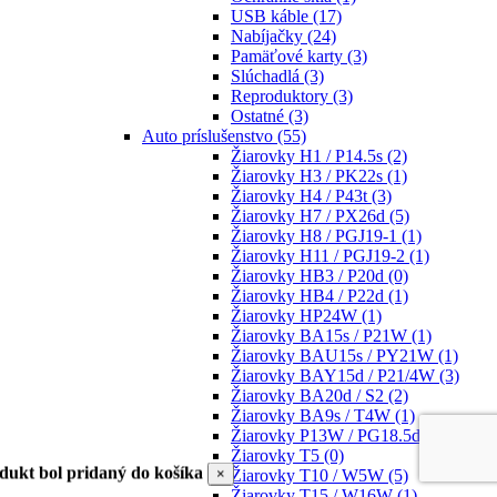
USB káble
(17)
Nabíjačky
(24)
Pamäťové karty
(3)
Slúchadlá
(3)
Reproduktory
(3)
Ostatné
(3)
Auto príslušenstvo
(55)
Žiarovky H1 / P14.5s
(2)
Žiarovky H3 / PK22s
(1)
Žiarovky H4 / P43t
(3)
Žiarovky H7 / PX26d
(5)
Žiarovky H8 / PGJ19-1
(1)
Žiarovky H11 / PGJ19-2
(1)
Žiarovky HB3 / P20d
(0)
Žiarovky HB4 / P22d
(1)
Žiarovky HP24W
(1)
Žiarovky BA15s / P21W
(1)
Žiarovky BAU15s / PY21W
(1)
Žiarovky BAY15d / P21/4W
(3)
Žiarovky BA20d / S2
(2)
Žiarovky BA9s / T4W
(1)
Žiarovky P13W / PG18.5d-1
(1)
Žiarovky T5
(0)
dukt bol pridaný do košíka
×
Žiarovky T10 / W5W
(5)
Žiarovky T15 / W16W
(1)