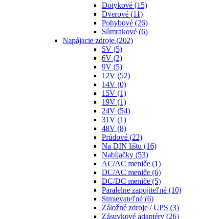
Dotykové
(15)
Dverové
(11)
Pohybové
(26)
Súmrakové
(6)
Napájacie zdroje
(202)
5V
(5)
6V
(2)
9V
(5)
12V
(52)
14V
(0)
15V
(1)
19V
(1)
24V
(54)
31V
(1)
48V
(8)
Prúdové
(22)
Na DIN lištu
(16)
Nabíjačky
(53)
AC/AC meniče
(1)
DC/AC meniče
(6)
DC/DC meniče
(5)
Paralelne zapojiteľné
(10)
Stmievateľné
(6)
Záložné zdroje / UPS
(3)
Zásuvkové adaptéry
(26)