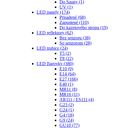
Do Sauny
(1)
UV
(1)
LED panely
(174)
Prisadené
(68)
Zapustené
(110)
Do kazetového stropu
(19)
LED reflektory
(62)
Bez senzoru
(38)
So senzorom
(28)
LED trubice
(24)
T5
(2)
T8
(22)
LED žiarovky
(380)
E10
(0)
E14
(64)
E27
(166)
E40
(1)
MR11
(8)
MR16
(11)
AR111 / ES111
(4)
G23
(2)
G24
(1)
G4
(18)
G9
(24)
GU10
(77)