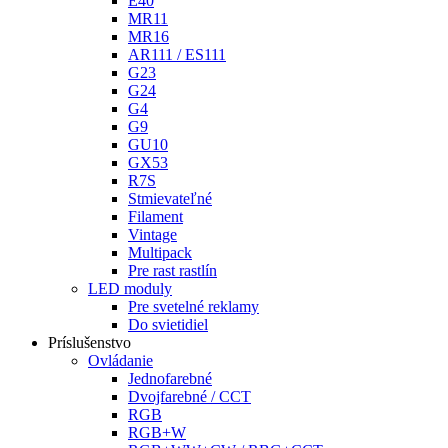
E40
MR11
MR16
AR111 / ES111
G23
G24
G4
G9
GU10
GX53
R7S
Stmievateľné
Filament
Vintage
Multipack
Pre rast rastlín
LED moduly
Pre svetelné reklamy
Do svietidiel
Príslušenstvo
Ovládanie
Jednofarebné
Dvojfarebné / CCT
RGB
RGB+W