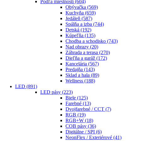
Podľa miestností
(604)
Obývačka
(569)
Kuchyňa
(659)
Jedáleň
(587)
Spálňa a izba
(744)
Detská
(192)
Kúpeľňa
(135)
Chodba a schodisko
(743)
Nad obrazy
(20)
Záhrada a terasa
(270)
Dieľňa a garáž
(172)
Kancelária
(567)
Predajňa
(143)
Sklad a hala
(89)
Wellness
(188)
LED
(891)
LED pásy
(223)
Biele
(125)
Farebné
(13)
Dvojfarebné / CCT
(7)
RGB
(19)
RGB+W
(18)
COB pásy
(36)
Digitálne / SPI
(6)
NeonFlex / Exteriérové
(41)