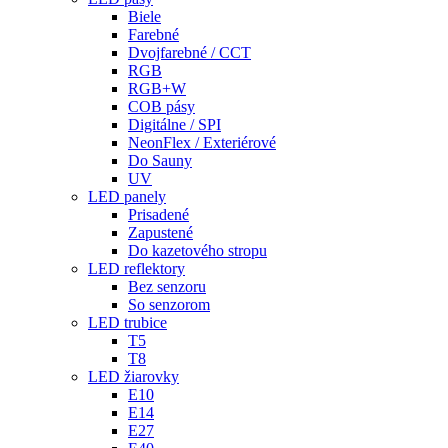
Biele
Farebné
Dvojfarebné / CCT
RGB
RGB+W
COB pásy
Digitálne / SPI
NeonFlex / Exteriérové
Do Sauny
UV
LED panely
Prisadené
Zapustené
Do kazetového stropu
LED reflektory
Bez senzoru
So senzorom
LED trubice
T5
T8
LED žiarovky
E10
E14
E27