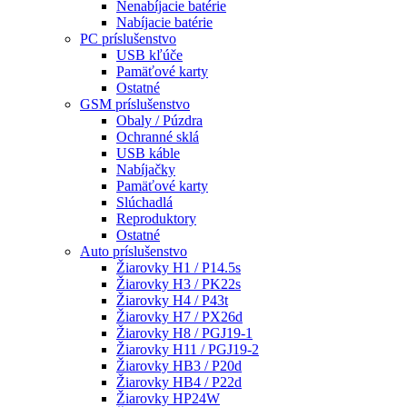
Nenabíjacie batérie
Nabíjacie batérie
PC príslušenstvo
USB kľúče
Pamäťové karty
Ostatné
GSM príslušenstvo
Obaly / Púzdra
Ochranné sklá
USB káble
Nabíjačky
Pamäťové karty
Slúchadlá
Reproduktory
Ostatné
Auto príslušenstvo
Žiarovky H1 / P14.5s
Žiarovky H3 / PK22s
Žiarovky H4 / P43t
Žiarovky H7 / PX26d
Žiarovky H8 / PGJ19-1
Žiarovky H11 / PGJ19-2
Žiarovky HB3 / P20d
Žiarovky HB4 / P22d
Žiarovky HP24W