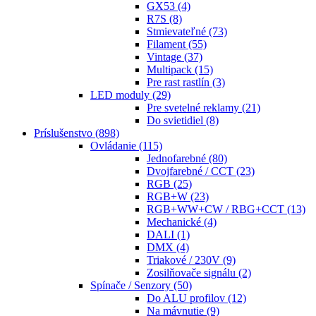
GX53
(4)
R7S
(8)
Stmievateľné
(73)
Filament
(55)
Vintage
(37)
Multipack
(15)
Pre rast rastlín
(3)
LED moduly
(29)
Pre svetelné reklamy
(21)
Do svietidiel
(8)
Príslušenstvo
(898)
Ovládanie
(115)
Jednofarebné
(80)
Dvojfarebné / CCT
(23)
RGB
(25)
RGB+W
(23)
RGB+WW+CW / RBG+CCT
(13)
Mechanické
(4)
DALI
(1)
DMX
(4)
Triakové / 230V
(9)
Zosilňovače signálu
(2)
Spínače / Senzory
(50)
Do ALU profilov
(12)
Na mávnutie
(9)