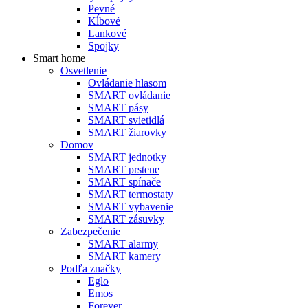
Pevné
Kĺbové
Lankové
Spojky
Smart home
Osvetlenie
Ovládanie hlasom
SMART ovládanie
SMART pásy
SMART svietidlá
SMART žiarovky
Domov
SMART jednotky
SMART prstene
SMART spínače
SMART termostaty
SMART vybavenie
SMART zásuvky
Zabezpečenie
SMART alarmy
SMART kamery
Podľa značky
Eglo
Emos
Forever