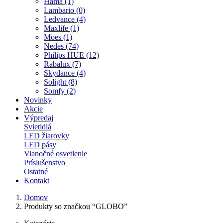
Hama (1)
Lambario (0)
Ledvance (4)
Maxlife (1)
Moes (1)
Nedes (74)
Philips HUE (12)
Rabalux (7)
Skydance (4)
Solight (8)
Somfy (2)
Novinky
Akcie
Výpredaj
Svietidlá
LED žiarovky
LED pásy
Vianočné osvetlenie
Príslušenstvo
Ostatné
Kontakt
Domov
Produkty so značkou “GLOBO”