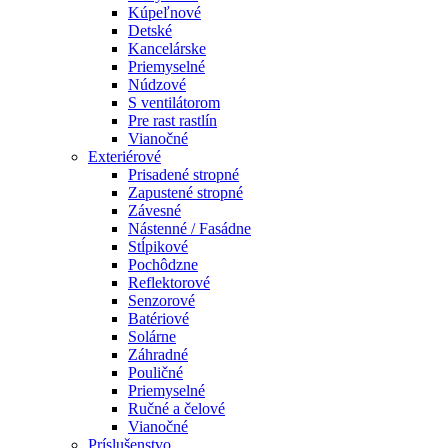
Kúpeľnové
Detské
Kancelárske
Priemyselné
Núdzové
S ventilátorom
Pre rast rastlín
Vianočné
Exteriérové
Prisadené stropné
Zapustené stropné
Závesné
Nástenné / Fasádne
Stĺpikové
Pochôdzne
Reflektorové
Senzorové
Batériové
Solárne
Záhradné
Pouličné
Priemyselné
Ručné a čelové
Vianočné
Príslušenstvo