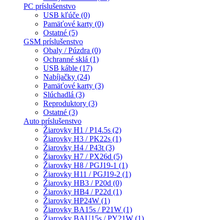
PC príslušenstvo
USB kľúče (0)
Pamäťové karty (0)
Ostatné (5)
GSM príslušenstvo
Obaly / Púzdra (0)
Ochranné sklá (1)
USB káble (17)
Nabíjačky (24)
Pamäťové karty (3)
Slúchadlá (3)
Reproduktory (3)
Ostatné (3)
Auto príslušenstvo
Žiarovky H1 / P14.5s (2)
Žiarovky H3 / PK22s (1)
Žiarovky H4 / P43t (3)
Žiarovky H7 / PX26d (5)
Žiarovky H8 / PGJ19-1 (1)
Žiarovky H11 / PGJ19-2 (1)
Žiarovky HB3 / P20d (0)
Žiarovky HB4 / P22d (1)
Žiarovky HP24W (1)
Žiarovky BA15s / P21W (1)
Žiarovky BAU15s / PY21W (1)