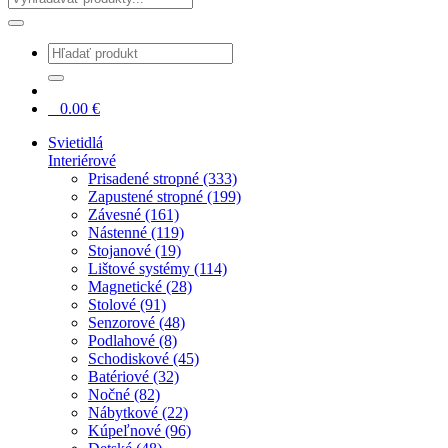
0
0.00
€
Svietidlá
Interiérové
Prisadené stropné (333)
Zapustené stropné (199)
Závesné (161)
Nástenné (119)
Stojanové (19)
Lištové systémy (114)
Magnetické (28)
Stolové (91)
Senzorové (48)
Podlahové (8)
Schodiskové (45)
Batériové (32)
Nočné (82)
Nábytkové (22)
Kúpeľnové (96)