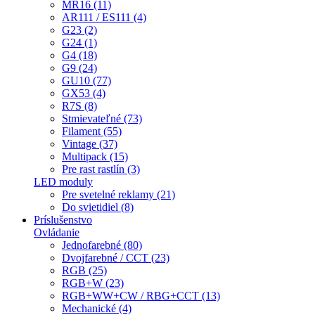
MR16 (11)
AR111 / ES111 (4)
G23 (2)
G24 (1)
G4 (18)
G9 (24)
GU10 (77)
GX53 (4)
R7S (8)
Stmievateľné (73)
Filament (55)
Vintage (37)
Multipack (15)
Pre rast rastlín (3)
LED moduly
Pre svetelné reklamy (21)
Do svietidiel (8)
Príslušenstvo
Ovládanie
Jednofarebné (80)
Dvojfarebné / CCT (23)
RGB (25)
RGB+W (23)
RGB+WW+CW / RBG+CCT (13)
Mechanické (4)