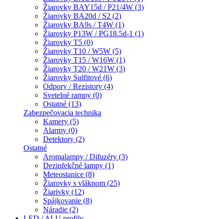
Žiarovky BAY15d / P21/4W (3)
Žiarovky BA20d / S2 (2)
Žiarovky BA9s / T4W (1)
Žiarovky P13W / PG18.5d-1 (1)
Žiarovky T5 (0)
Žiarovky T10 / W5W (5)
Žiarovky T15 / W16W (1)
Žiarovky T20 / W21W (3)
Žiarovky Sulfitové (6)
Odpory / Rezistory (4)
Svetelné rampy (0)
Ostatné (13)
Zabezpečovacia technika
Kamery (5)
Alarmy (0)
Detektory (2)
Ostatné
Aromalampy / Difuzéry (3)
Dezinfekčné lampy (1)
Meteostanice (8)
Žiarovky s vláknom (25)
Žiarivky (12)
Spájkovanie (8)
Náradie (2)
LED / ALU profily