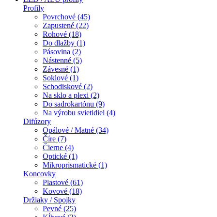
Profily
Povrchové (45)
Zapustené (22)
Rohové (18)
Do dlažby (1)
Pásovina (2)
Nástenné (5)
Závesné (1)
Soklové (1)
Schodiskové (2)
Na sklo a plexi (2)
Do sadrokartónu (9)
Na výrobu svietidiel (4)
Difúzory
Opálové / Matné (34)
Číre (7)
Čierne (4)
Optické (1)
Mikroprismatické (1)
Koncovky
Plastové (61)
Kovové (18)
Držiaky / Spojky
Pevné (25)