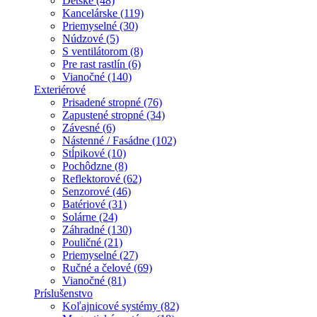
Detské (48)
Kancelárske (119)
Priemyselné (30)
Núdzové (5)
S ventilátorom (8)
Pre rast rastlín (6)
Vianočné (140)
Exteriérové
Prisadené stropné (76)
Zapustené stropné (34)
Závesné (6)
Nástenné / Fasádne (102)
Stĺpikové (10)
Pochôdzne (8)
Reflektorové (62)
Senzorové (46)
Batériové (31)
Solárne (24)
Záhradné (130)
Pouličné (21)
Priemyselné (27)
Ručné a čelové (69)
Vianočné (81)
Príslušenstvo
Koľajnicové systémy (82)