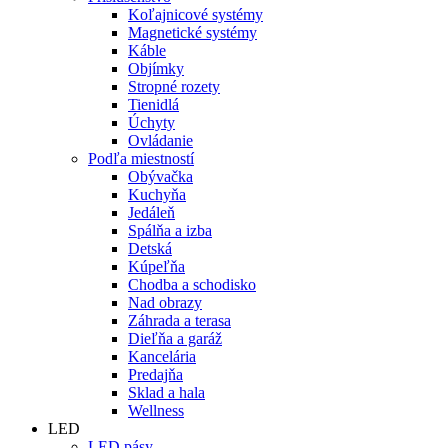
Koľajnicové systémy
Magnetické systémy
Káble
Objímky
Stropné rozety
Tienidlá
Úchyty
Ovládanie
Podľa miestností
Obývačka
Kuchyňa
Jedáleň
Spálňa a izba
Detská
Kúpeľňa
Chodba a schodisko
Nad obrazy
Záhrada a terasa
Dieľňa a garáž
Kancelária
Predajňa
Sklad a hala
Wellness
LED
LED pásy