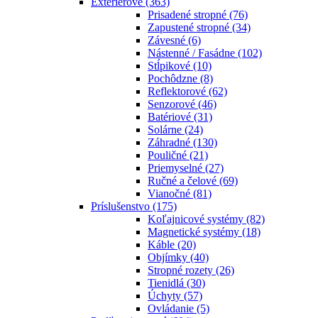
Exteriérové
(363)
Prisadené stropné
(76)
Zapustené stropné
(34)
Závesné
(6)
Nástenné / Fasádne
(102)
Stĺpikové
(10)
Pochôdzne
(8)
Reflektorové
(62)
Senzorové
(46)
Batériové
(31)
Solárne
(24)
Záhradné
(130)
Pouličné
(21)
Priemyselné
(27)
Ručné a čelové
(69)
Vianočné
(81)
Príslušenstvo
(175)
Koľajnicové systémy
(82)
Magnetické systémy
(18)
Káble
(20)
Objímky
(40)
Stropné rozety
(26)
Tienidlá
(30)
Úchyty
(57)
Ovládanie
(5)