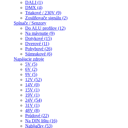
DALI (1)
DMX (4)
Triakové / 230V (9)
Zosilňovače signálu (2)
Spínače / Senzory
Do ALU profilov (12)
Na mávnutie (9)
Dotykové (15)
Dverové (11)
Pohybové (26)
Súmrakové (6)
Napájacie zdroje
5V (5)
6V (2)
9V (5)
12V (52)
14V (0)
15V (1)
19V (1)
24V (54)
31V (1)
48V (8)
Prúdové (22)
Na DIN lištu (16)
Nabíjačky (53)