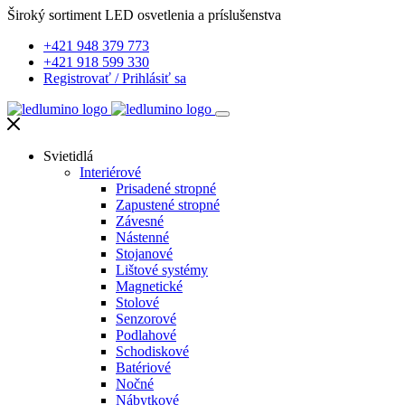
Široký sortiment LED osvetlenia a príslušenstva
+421 948 379 773
+421 918 599 330
Registrovať
/
Prihlásiť sa
Svietidlá
Interiérové
Prisadené stropné
Zapustené stropné
Závesné
Nástenné
Stojanové
Lištové systémy
Magnetické
Stolové
Senzorové
Podlahové
Schodiskové
Batériové
Nočné
Nábytkové