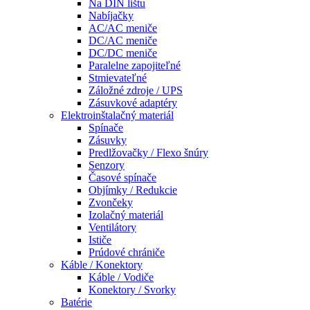
Na DIN lištu
Nabíjačky
AC/AC meniče
DC/AC meniče
DC/DC meniče
Paralelne zapojiteľné
Stmievateľné
Záložné zdroje / UPS
Zásuvkové adaptéry
Elektroinštalačný materiál
Spínače
Zásuvky
Predlžovačky / Flexo šnúry
Senzory
Časové spínače
Objímky / Redukcie
Zvončeky
Izolačný materiál
Ventilátory
Ističe
Prúdové chrániče
Káble / Konektory
Káble / Vodiče
Konektory / Svorky
Batérie