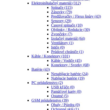
Elektroinštalačný materiál
(312)
Spínače
(115)
Zásuvky
(79)
Predlžovačky / Flexo šnúry
(43)
Senzory
(29)
Časové spínače
(10)
Objímky / Redukcie
(30)
Zvončeky
(7)
Izolačný materiál
(64)
Ventilátory
(1)
Ističe
(0)
Prúdové chrániče
(1)
Káble / Konektory
(101)
Káble / Vodiče
(45)
Konektory / Svorky
(68)
Batérie
(43)
Nenabíjacie batérie
(24)
Nabíjacie batérie
(19)
PC príslušenstvo
(2)
USB kľúče
(0)
Pamäťové karty
(0)
Ostatné
(5)
GSM príslušenstvo
(39)
Obaly / Púzdra
(0)
Ochranné sklá
(1)