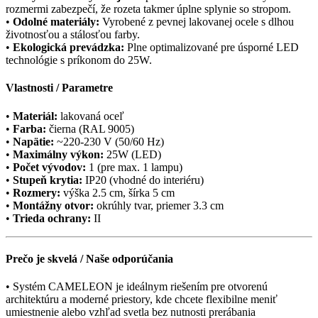
rozmermi zabezpečí, že rozeta takmer úplne splynie so stropom.
•
Odolné materiály:
Vyrobené z pevnej lakovanej ocele s dlhou
životnosťou a stálosťou farby.
•
Ekologická prevádzka:
Plne optimalizované pre úsporné LED
technológie s príkonom do 25W.
Vlastnosti / Parametre
•
Materiál:
lakovaná oceľ
•
Farba:
čierna (RAL 9005)
•
Napätie:
~220-230 V (50/60 Hz)
•
Maximálny výkon:
25W (LED)
•
Počet vývodov:
1 (pre max. 1 lampu)
•
Stupeň krytia:
IP20 (vhodné do interiéru)
•
Rozmery:
výška 2.5 cm, šírka 5 cm
•
Montážny otvor:
okrúhly tvar, priemer 3.3 cm
•
Trieda ochrany:
II
Prečo je skvelá / Naše odporúčania
• Systém CAMELEON je ideálnym riešením pre otvorenú
architektúru a moderné priestory, kde chcete flexibilne meniť
umiestnenie alebo vzhľad svetla bez nutnosti prerábania