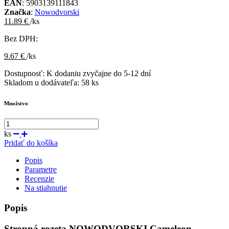
EAN
: 5903139111843
Značka
:
Nowodvorski
11.89 €
/ks
Bez DPH:
9.67 €
/ks
Dostupnosť:
K dodaniu zvyčajne do 5-12 dní
Skladom u dodávateľa:
58 ks
Množstvo
ks
Pridať do košíka
Popis
Parametre
Recenzie
Na stiahnutie
Popis
Stropná rozeta NOWODVORSKI Cameleon