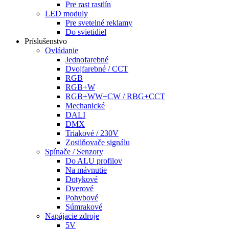
Pre rast rastlín
LED moduly
Pre svetelné reklamy
Do svietidiel
Príslušenstvo
Ovládanie
Jednofarebné
Dvojfarebné / CCT
RGB
RGB+W
RGB+WW+CW / RBG+CCT
Mechanické
DALI
DMX
Triakové / 230V
Zosilňovače signálu
Spínače / Senzory
Do ALU profilov
Na mávnutie
Dotykové
Dverové
Pohybové
Súmrakové
Napájacie zdroje
5V