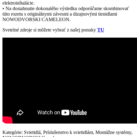
elektroinštalácie.
• Na dosiahnutie dokonalého výsledku odporúčame skombinovať
túto rozetu s originálnymi závesmi a dizajnovými tienidlami
NOWODVORSKI CAMELEON.
Svetelné zdroje si môžete vybrať z našej ponuky
TU
Kategórie: Svietidlá, Príslušenstvo k svietidlám, Montážne systémy,