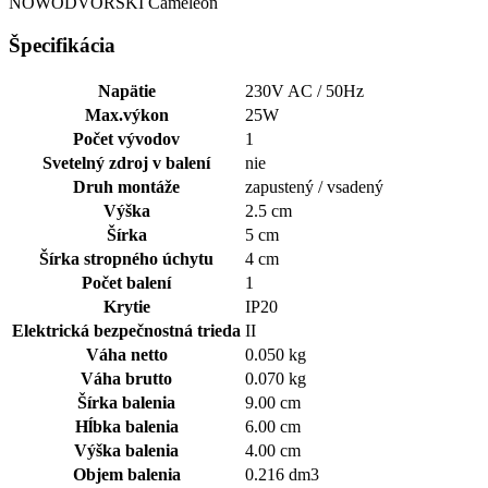
NOWODVORSKI Cameleon
Špecifikácia
Napätie
230V AC / 50Hz
Max.výkon
25W
Počet vývodov
1
Svetelný zdroj v balení
nie
Druh montáže
zapustený / vsadený
Výška
2.5 cm
Šírka
5 cm
Šírka stropného úchytu
4 cm
Počet balení
1
Krytie
IP20
Elektrická bezpečnostná trieda
II
Váha netto
0.050 kg
Váha brutto
0.070 kg
Šírka balenia
9.00 cm
Hĺbka balenia
6.00 cm
Výška balenia
4.00 cm
Objem balenia
0.216 dm3