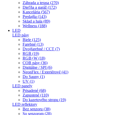
Záhrada a terasa (270)
Dieľňa a garáž (172)
Kancelária (567)
Predajňa (143)
Sklad a hala (89)
Wellness (188)
LED
LED pásy
Biele (125)
Farebné (13)
Dvojfarebné / CCT (7)
RGB (19)
RGB+W (18)
COB pásy (36)
Digitálne / SPI (6)
NeonFlex / Exteriérové (41)
Do Sauny (1)
UV (1)
LED panely
Prisadené (68)
Zapustené (110)
Do kazetového stropu (19)
LED reflektory
Bez senzoru (38)
So senzorom (28)