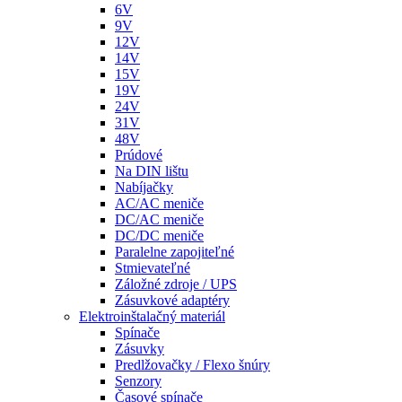
6V
9V
12V
14V
15V
19V
24V
31V
48V
Prúdové
Na DIN lištu
Nabíjačky
AC/AC meniče
DC/AC meniče
DC/DC meniče
Paralelne zapojiteľné
Stmievateľné
Záložné zdroje / UPS
Zásuvkové adaptéry
Elektroinštalačný materiál
Spínače
Zásuvky
Predlžovačky / Flexo šnúry
Senzory
Časové spínače