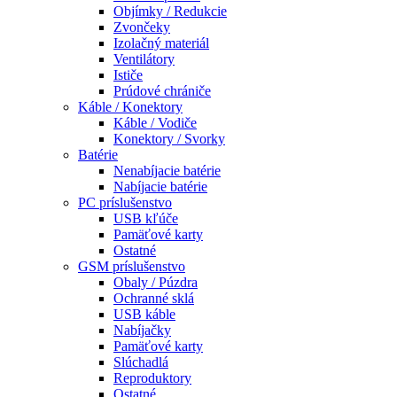
Objímky / Redukcie
Zvončeky
Izolačný materiál
Ventilátory
Ističe
Prúdové chrániče
Káble / Konektory
Káble / Vodiče
Konektory / Svorky
Batérie
Nenabíjacie batérie
Nabíjacie batérie
PC príslušenstvo
USB kľúče
Pamäťové karty
Ostatné
GSM príslušenstvo
Obaly / Púzdra
Ochranné sklá
USB káble
Nabíjačky
Pamäťové karty
Slúchadlá
Reproduktory
Ostatné