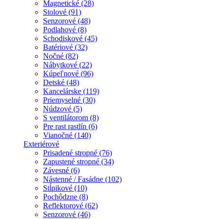
Magnetické (28)
Stolové (91)
Senzorové (48)
Podlahové (8)
Schodiskové (45)
Batériové (32)
Nočné (82)
Nábytkové (22)
Kúpeľnové (96)
Detské (48)
Kancelárske (119)
Priemyselné (30)
Núdzové (5)
S ventilátorom (8)
Pre rast rastlín (6)
Vianočné (140)
Exteriérové
Prisadené stropné (76)
Zapustené stropné (34)
Závesné (6)
Nástenné / Fasádne (102)
Stĺpikové (10)
Pochôdzne (8)
Reflektorové (62)
Senzorové (46)