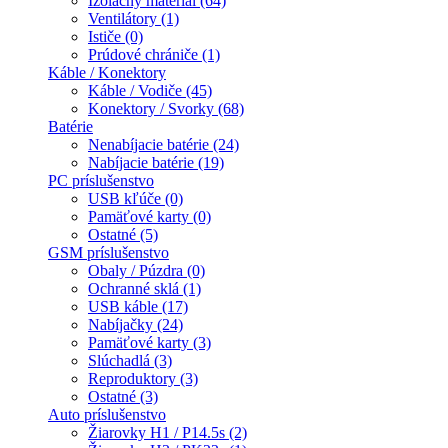
Izolačný materiál (64)
Ventilátory (1)
Ističe (0)
Prúdové chrániče (1)
Káble / Konektory
Káble / Vodiče (45)
Konektory / Svorky (68)
Batérie
Nenabíjacie batérie (24)
Nabíjacie batérie (19)
PC príslušenstvo
USB kľúče (0)
Pamäťové karty (0)
Ostatné (5)
GSM príslušenstvo
Obaly / Púzdra (0)
Ochranné sklá (1)
USB káble (17)
Nabíjačky (24)
Pamäťové karty (3)
Slúchadlá (3)
Reproduktory (3)
Ostatné (3)
Auto príslušenstvo
Žiarovky H1 / P14.5s (2)