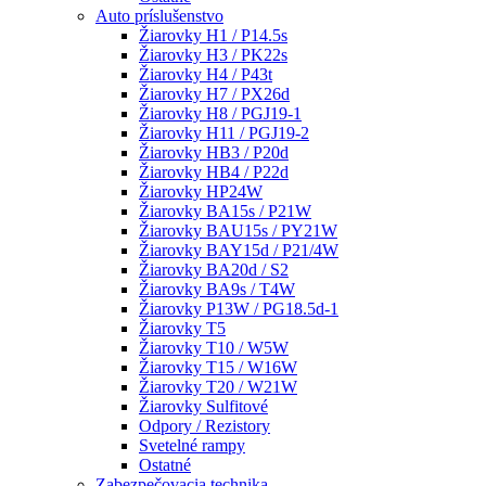
Auto príslušenstvo
Žiarovky H1 / P14.5s
Žiarovky H3 / PK22s
Žiarovky H4 / P43t
Žiarovky H7 / PX26d
Žiarovky H8 / PGJ19-1
Žiarovky H11 / PGJ19-2
Žiarovky HB3 / P20d
Žiarovky HB4 / P22d
Žiarovky HP24W
Žiarovky BA15s / P21W
Žiarovky BAU15s / PY21W
Žiarovky BAY15d / P21/4W
Žiarovky BA20d / S2
Žiarovky BA9s / T4W
Žiarovky P13W / PG18.5d-1
Žiarovky T5
Žiarovky T10 / W5W
Žiarovky T15 / W16W
Žiarovky T20 / W21W
Žiarovky Sulfitové
Odpory / Rezistory
Svetelné rampy
Ostatné
Zabezpečovacia technika