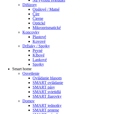
Na výrobu svietidiel
Difúzory
Opálové / Matné
Číre
Čierne
Optické
Mikroprismatické
Koncovky
Plastové
Kovové
Držiaky / Spojky
Pevné
Kĺbové
Lankové
Spojky
Smart home
Osvetlenie
Ovládanie hlasom
SMART ovládanie
SMART pásy
SMART svietidlá
SMART žiarovky
Domov
SMART jednotky
SMART prstene