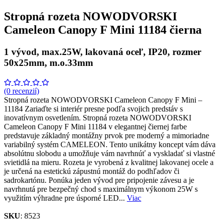
Stropná rozeta NOWODVORSKI
Cameleon Canopy F Mini 11184 čierna
1 vývod, max.25W, lakovaná oceľ, IP20, rozmer
50x25mm, m.o.33mm
(0 recenzií)
Stropná rozeta NOWODVORSKI Cameleon Canopy F Mini –
11184 Zariaďte si interiér presne podľa svojich predstáv s
inovatívnym osvetlením. Stropná rozeta NOWODVORSKI
Cameleon Canopy F Mini 11184 v elegantnej čiernej farbe
predstavuje základný montážny prvok pre moderný a mimoriadne
variabilný systém CAMELEON. Tento unikátny koncept vám dáva
absolútnu slobodu a umožňuje vám navrhnúť a vyskladať si vlastné
svietidlá na mieru. Rozeta je vyrobená z kvalitnej lakovanej ocele a
je určená na estetickú zápustnú montáž do podhľadov či
sadrokartónu. Ponúka jeden vývod pre pripojenie závesu a je
navrhnutá pre bezpečný chod s maximálnym výkonom 25W s
využitím výhradne pre úsporné LED...
Viac
SKU
: 8523