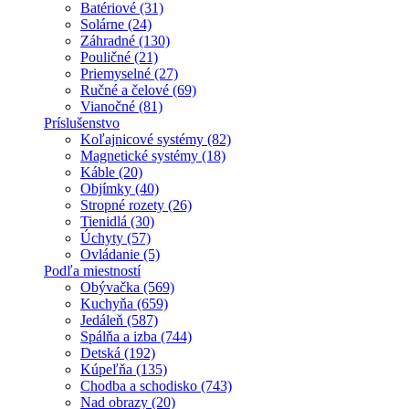
Batériové (31)
Solárne (24)
Záhradné (130)
Pouličné (21)
Priemyselné (27)
Ručné a čelové (69)
Vianočné (81)
Príslušenstvo
Koľajnicové systémy (82)
Magnetické systémy (18)
Káble (20)
Objímky (40)
Stropné rozety (26)
Tienidlá (30)
Úchyty (57)
Ovládanie (5)
Podľa miestností
Obývačka (569)
Kuchyňa (659)
Jedáleň (587)
Spálňa a izba (744)
Detská (192)
Kúpeľňa (135)
Chodba a schodisko (743)
Nad obrazy (20)