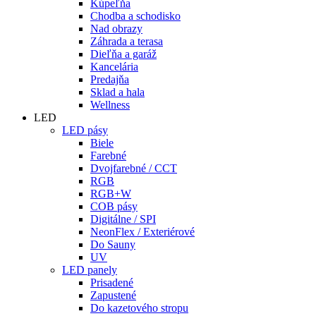
Kúpeľňa
Chodba a schodisko
Nad obrazy
Záhrada a terasa
Dieľňa a garáž
Kancelária
Predajňa
Sklad a hala
Wellness
LED
LED pásy
Biele
Farebné
Dvojfarebné / CCT
RGB
RGB+W
COB pásy
Digitálne / SPI
NeonFlex / Exteriérové
Do Sauny
UV
LED panely
Prisadené
Zapustené
Do kazetového stropu