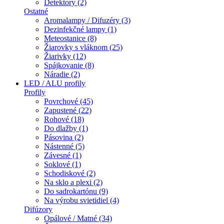
Detektory (2)
Ostatné
Aromalampy / Difuzéry (3)
Dezinfekčné lampy (1)
Meteostanice (8)
Žiarovky s vláknom (25)
Žiarivky (12)
Spájkovanie (8)
Náradie (2)
LED / ALU profily
Profily
Povrchové (45)
Zapustené (22)
Rohové (18)
Do dlažby (1)
Pásovina (2)
Nástenné (5)
Závesné (1)
Soklové (1)
Schodiskové (2)
Na sklo a plexi (2)
Do sadrokartónu (9)
Na výrobu svietidiel (4)
Difúzory
Opálové / Matné (34)