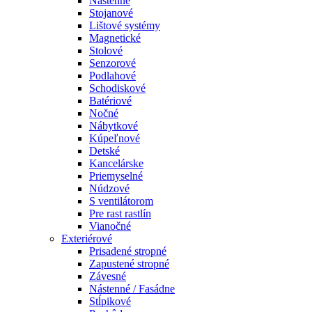
Nástenné
Stojanové
Lištové systémy
Magnetické
Stolové
Senzorové
Podlahové
Schodiskové
Batériové
Nočné
Nábytkové
Kúpeľnové
Detské
Kancelárske
Priemyselné
Núdzové
S ventilátorom
Pre rast rastlín
Vianočné
Exteriérové
Prisadené stropné
Zapustené stropné
Závesné
Nástenné / Fasádne
Stĺpikové