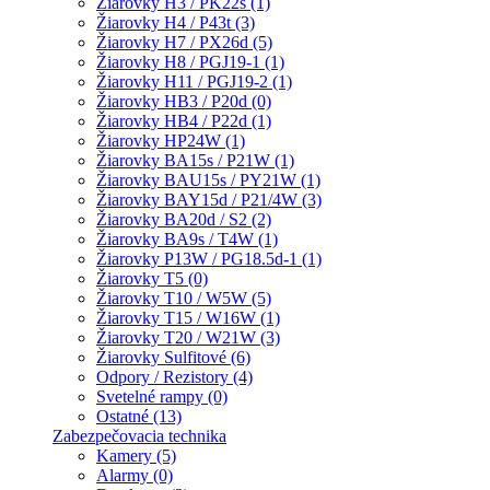
Žiarovky H3 / PK22s (1)
Žiarovky H4 / P43t (3)
Žiarovky H7 / PX26d (5)
Žiarovky H8 / PGJ19-1 (1)
Žiarovky H11 / PGJ19-2 (1)
Žiarovky HB3 / P20d (0)
Žiarovky HB4 / P22d (1)
Žiarovky HP24W (1)
Žiarovky BA15s / P21W (1)
Žiarovky BAU15s / PY21W (1)
Žiarovky BAY15d / P21/4W (3)
Žiarovky BA20d / S2 (2)
Žiarovky BA9s / T4W (1)
Žiarovky P13W / PG18.5d-1 (1)
Žiarovky T5 (0)
Žiarovky T10 / W5W (5)
Žiarovky T15 / W16W (1)
Žiarovky T20 / W21W (3)
Žiarovky Sulfitové (6)
Odpory / Rezistory (4)
Svetelné rampy (0)
Ostatné (13)
Zabezpečovacia technika
Kamery (5)
Alarmy (0)