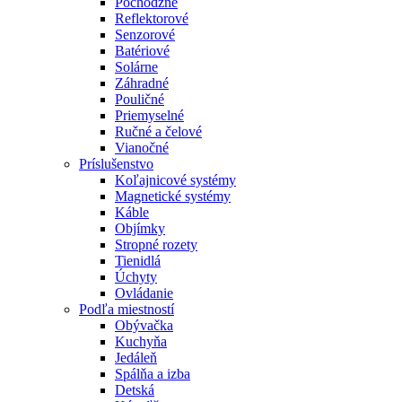
Pochôdzne
Reflektorové
Senzorové
Batériové
Solárne
Záhradné
Pouličné
Priemyselné
Ručné a čelové
Vianočné
Príslušenstvo
Koľajnicové systémy
Magnetické systémy
Káble
Objímky
Stropné rozety
Tienidlá
Úchyty
Ovládanie
Podľa miestností
Obývačka
Kuchyňa
Jedáleň
Spálňa a izba
Detská