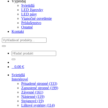
Výpredaj
Svietidlá
LED žiarovky
LED pásy
Vianočné osvetlenie
Príslušenstvo
Ostatné
Kontakt
Hladať
0
0.00
€
Svietidlá
Interiérové
Prisadené stropné (333)
Zapustené stropné (199)
Závesné (161)
Nástenné (119)
Stojanové (19)
Lištové systémy (114)