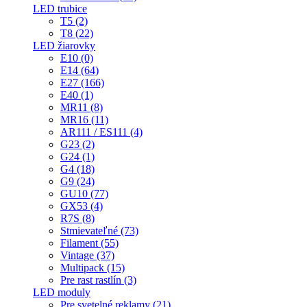
LED trubice
T5 (2)
T8 (22)
LED žiarovky
E10 (0)
E14 (64)
E27 (166)
E40 (1)
MR11 (8)
MR16 (11)
AR111 / ES111 (4)
G23 (2)
G24 (1)
G4 (18)
G9 (24)
GU10 (77)
GX53 (4)
R7S (8)
Stmievateľné (73)
Filament (55)
Vintage (37)
Multipack (15)
Pre rast rastlín (3)
LED moduly
Pre svetelné reklamy (21)