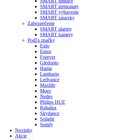
SMART spínače
SMART termostaty
SMART vybavenie
SMART zásuvky
Zabezpečenie
SMART alarmy
SMART kamery
Podľa značky
Eglo
Emos
Forever
Gledopto
Hama
Lambario
Ledvance
Maxlife
Moes
Nedes
Philips HUE
Rabalux
Skydance
Solight
Somfy
Novinky
Akcie