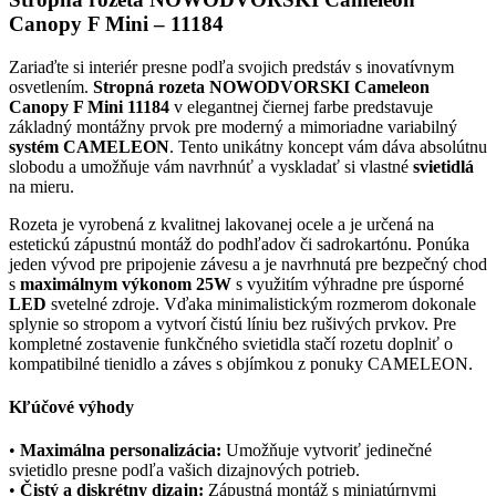
Canopy F Mini – 11184
Zariaďte si interiér presne podľa svojich predstáv s inovatívnym
osvetlením.
Stropná rozeta NOWODVORSKI Cameleon
Canopy F Mini 11184
v elegantnej čiernej farbe predstavuje
základný montážny prvok pre moderný a mimoriadne variabilný
systém CAMELEON
. Tento unikátny koncept vám dáva absolútnu
slobodu a umožňuje vám navrhnúť a vyskladať si vlastné
svietidlá
na mieru.
Rozeta je vyrobená z kvalitnej lakovanej ocele a je určená na
estetickú zápustnú montáž do podhľadov či sadrokartónu. Ponúka
jeden vývod pre pripojenie závesu a je navrhnutá pre bezpečný chod
s
maximálnym výkonom 25W
s využitím výhradne pre úsporné
LED
svetelné zdroje. Vďaka minimalistickým rozmerom dokonale
splynie so stropom a vytvorí čistú líniu bez rušivých prvkov. Pre
kompletné zostavenie funkčného svietidla stačí rozetu doplniť o
kompatibilné tienidlo a záves s objímkou z ponuky CAMELEON.
Kľúčové výhody
•
Maximálna personalizácia:
Umožňuje vytvoriť jedinečné
svietidlo presne podľa vašich dizajnových potrieb.
•
Čistý a diskrétny dizajn:
Zápustná montáž s miniatúrnymi