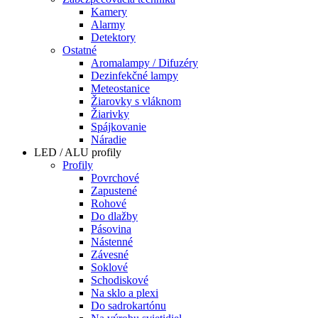
Kamery
Alarmy
Detektory
Ostatné
Aromalampy / Difuzéry
Dezinfekčné lampy
Meteostanice
Žiarovky s vláknom
Žiarivky
Spájkovanie
Náradie
LED / ALU profily
Profily
Povrchové
Zapustené
Rohové
Do dlažby
Pásovina
Nástenné
Závesné
Soklové
Schodiskové
Na sklo a plexi
Do sadrokartónu