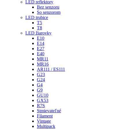
LED reflektory
Bez senzoru
So senzorom
LED trubice
T5
T8
LED žiarovky
E10
E14
E27
E40
MR11
MR16
AR111 / ES111
G23
G24
G4
G9
GU10
GX53
R7S
Stmievateľné
Filament
Vintage
Multipack