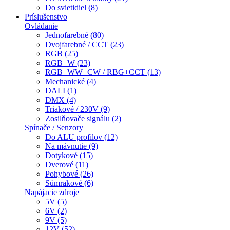
Do svietidiel (8)
Príslušenstvo
Ovládanie
Jednofarebné (80)
Dvojfarebné / CCT (23)
RGB (25)
RGB+W (23)
RGB+WW+CW / RBG+CCT (13)
Mechanické (4)
DALI (1)
DMX (4)
Triakové / 230V (9)
Zosilňovače signálu (2)
Spínače / Senzory
Do ALU profilov (12)
Na mávnutie (9)
Dotykové (15)
Dverové (11)
Pohybové (26)
Súmrakové (6)
Napájacie zdroje
5V (5)
6V (2)
9V (5)
12V (52)