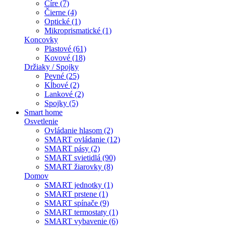
Číre (7)
Čierne (4)
Optické (1)
Mikroprismatické (1)
Koncovky
Plastové (61)
Kovové (18)
Držiaky / Spojky
Pevné (25)
Kĺbové (2)
Lankové (2)
Spojky (5)
Smart home
Osvetlenie
Ovládanie hlasom (2)
SMART ovládanie (12)
SMART pásy (2)
SMART svietidlá (90)
SMART žiarovky (8)
Domov
SMART jednotky (1)
SMART prstene (1)
SMART spínače (9)
SMART termostaty (1)
SMART vybavenie (6)