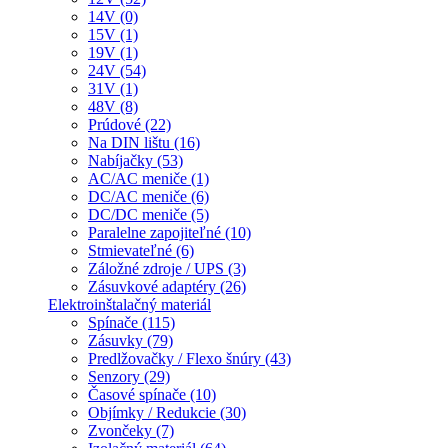
14V (0)
15V (1)
19V (1)
24V (54)
31V (1)
48V (8)
Prúdové (22)
Na DIN lištu (16)
Nabíjačky (53)
AC/AC meniče (1)
DC/AC meniče (6)
DC/DC meniče (5)
Paralelne zapojiteľné (10)
Stmievateľné (6)
Záložné zdroje / UPS (3)
Zásuvkové adaptéry (26)
Elektroinštalačný materiál
Spínače (115)
Zásuvky (79)
Predlžovačky / Flexo šnúry (43)
Senzory (29)
Časové spínače (10)
Objímky / Redukcie (30)
Zvončeky (7)