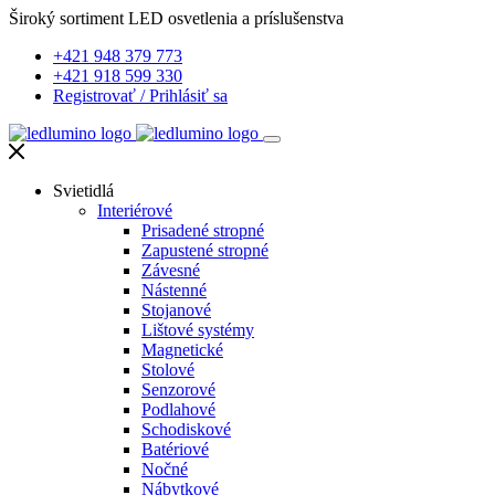
Široký sortiment LED osvetlenia a príslušenstva
+421 948 379 773
+421 918 599 330
Registrovať
/
Prihlásiť sa
Svietidlá
Interiérové
Prisadené stropné
Zapustené stropné
Závesné
Nástenné
Stojanové
Lištové systémy
Magnetické
Stolové
Senzorové
Podlahové
Schodiskové
Batériové
Nočné
Nábytkové