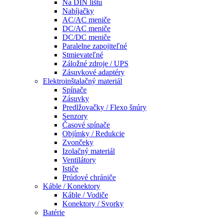
Na DIN lištu
Nabíjačky
AC/AC meniče
DC/AC meniče
DC/DC meniče
Paralelne zapojiteľné
Stmievateľné
Záložné zdroje / UPS
Zásuvkové adaptéry
Elektroinštalačný materiál
Spínače
Zásuvky
Predlžovačky / Flexo šnúry
Senzory
Časové spínače
Objímky / Redukcie
Zvončeky
Izolačný materiál
Ventilátory
Ističe
Prúdové chrániče
Káble / Konektory
Káble / Vodiče
Konektory / Svorky
Batérie