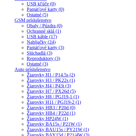
USB kľúče (0)
Pamäťové karty (0)
Ostatné (5)
GSM príslušenstvo
Obaly / Púzdra (0)
Ochranné sklá (1)
USB káble (17)
Nabíjačky (24)
Pamäťové karty (3)
Slúchadlá (3)
Reproduktory (3)
Ostatné (3)
Auto príslušenstvo
Žiarovky H1 / P14.5s (2)
Žiarovky H3 / PK22s (1)
Žiarovky H4 / P43t (3)
Žiarovky H7 / PX26d (5)
Žiarovky H8 / PGJ19-1 (1)
Žiarovky H11 / PGJ19-2 (1)
Žiarovky HB3 / P20d (0)
Žiarovky HB4 / P22d (1)
Žiarovky HP24W (1)
Žiarovky BA15s / P21W (1)
Žiarovky BAU15s / PY21W (1)
Žiarovky BAY15d / P21/4W (3)