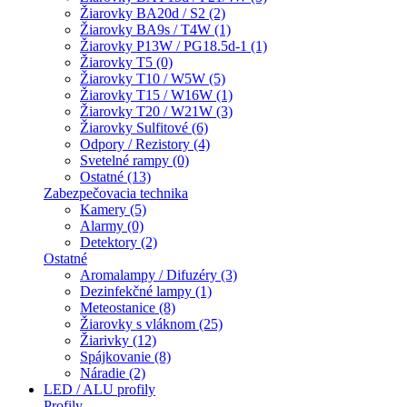
Žiarovky BA20d / S2 (2)
Žiarovky BA9s / T4W (1)
Žiarovky P13W / PG18.5d-1 (1)
Žiarovky T5 (0)
Žiarovky T10 / W5W (5)
Žiarovky T15 / W16W (1)
Žiarovky T20 / W21W (3)
Žiarovky Sulfitové (6)
Odpory / Rezistory (4)
Svetelné rampy (0)
Ostatné (13)
Zabezpečovacia technika
Kamery (5)
Alarmy (0)
Detektory (2)
Ostatné
Aromalampy / Difuzéry (3)
Dezinfekčné lampy (1)
Meteostanice (8)
Žiarovky s vláknom (25)
Žiarivky (12)
Spájkovanie (8)
Náradie (2)
LED / ALU profily
Profily