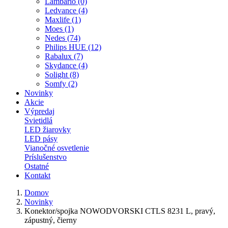
Lambario (0)
Ledvance (4)
Maxlife (1)
Moes (1)
Nedes (74)
Philips HUE (12)
Rabalux (7)
Skydance (4)
Solight (8)
Somfy (2)
Novinky
Akcie
Výpredaj
Svietidlá
LED žiarovky
LED pásy
Vianočné osvetlenie
Príslušenstvo
Ostatné
Kontakt
Domov
Novinky
Konektor/spojka NOWODVORSKI CTLS 8231 L, pravý,
zápustný, čierny