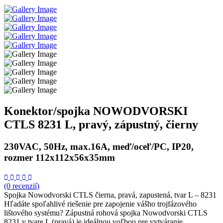
Konektor/spojka NOWODVORSKI
CTLS 8231 L, pravý, zápustný, čierny
230VAC, 50Hz, max.16A, meď/oceľ/PC, IP20,
rozmer 112x112x56x35mm
(0 recenzií)
Spojka Nowodvorski CTLS čierna, pravá, zapustená, tvar L – 8231
Hľadáte spoľahlivé riešenie pre zapojenie vášho trojfázového
lištového systému? Zápustná rohová spojka Nowodvorski CTLS
8231 v tvare L (pravá) je ideálnou voľbou pre vytváranie