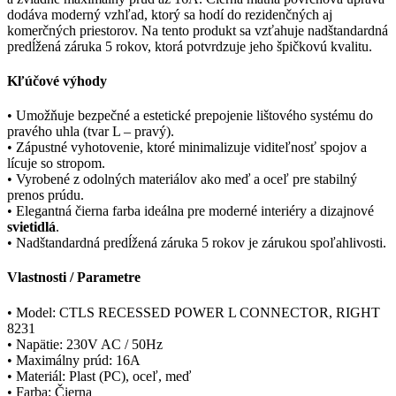
dodáva moderný vzhľad, ktorý sa hodí do rezidenčných aj
komerčných priestorov. Na tento produkt sa vzťahuje nadštandardná
predĺžená záruka 5 rokov, ktorá potvrdzuje jeho špičkovú kvalitu.
Kľúčové výhody
• Umožňuje bezpečné a estetické prepojenie lištového systému do
pravého uhla (tvar L – pravý).
• Zápustné vyhotovenie, ktoré minimalizuje viditeľnosť spojov a
lícuje so stropom.
• Vyrobené z odolných materiálov ako meď a oceľ pre stabilný
prenos prúdu.
• Elegantná čierna farba ideálna pre moderné interiéry a dizajnové
svietidlá
.
• Nadštandardná predĺžená záruka 5 rokov je zárukou spoľahlivosti.
Vlastnosti / Parametre
• Model: CTLS RECESSED POWER L CONNECTOR, RIGHT
8231
• Napätie: 230V AC / 50Hz
• Maximálny prúd: 16A
• Materiál: Plast (PC), oceľ, meď
• Farba: Čierna