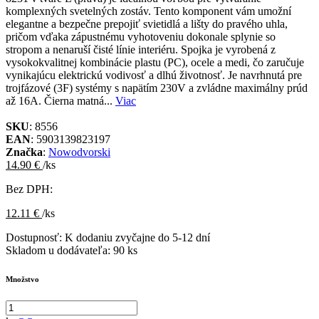
komplexných svetelných zostáv. Tento komponent vám umožní
elegantne a bezpečne prepojiť svietidlá a lišty do pravého uhla,
pričom vďaka zápustnému vyhotoveniu dokonale splynie so
stropom a nenaruší čisté línie interiéru. Spojka je vyrobená z
vysokokvalitnej kombinácie plastu (PC), ocele a medi, čo zaručuje
vynikajúcu elektrickú vodivosť a dlhú životnosť. Je navrhnutá pre
trojfázové (3F) systémy s napätím 230V a zvládne maximálny prúd
až 16A. Čierna matná...
Viac
SKU
: 8556
EAN
: 5903139823197
Značka
:
Nowodvorski
14.90 €
/ks
Bez DPH:
12.11 €
/ks
Dostupnosť:
K dodaniu zvyčajne do 5-12 dní
Skladom u dodávateľa:
90 ks
Množstvo