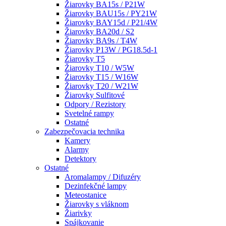
Žiarovky BA15s / P21W
Žiarovky BAU15s / PY21W
Žiarovky BAY15d / P21/4W
Žiarovky BA20d / S2
Žiarovky BA9s / T4W
Žiarovky P13W / PG18.5d-1
Žiarovky T5
Žiarovky T10 / W5W
Žiarovky T15 / W16W
Žiarovky T20 / W21W
Žiarovky Sulfitové
Odpory / Rezistory
Svetelné rampy
Ostatné
Zabezpečovacia technika
Kamery
Alarmy
Detektory
Ostatné
Aromalampy / Difuzéry
Dezinfekčné lampy
Meteostanice
Žiarovky s vláknom
Žiarivky
Spájkovanie