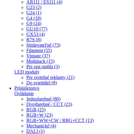
AR111 / ES111 (4)
G23 (2)
G24 (1)
G4 (18)
G9 (24)
GU10 (77)
GX53 (4)
R7S (8)
Stmievateľné (73)
Filament (55)
Vintage (37)
Multipack (15)
Pre rast rastlín (3)
LED moduly
Pre svetelné reklamy (21)
Do svietidiel (8)
Príslušenstvo
Ovládanie
Jednofarebné (80)
Dvojfarebné / CCT (23)
RGB (25)
RGB+W (23)
RGB+WW+CW / RBG+CCT (13)
Mechanické (4)
DALI (1)