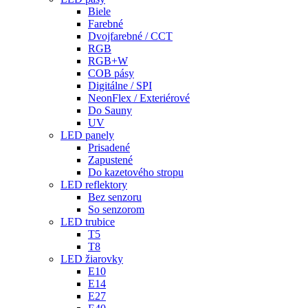
Biele
Farebné
Dvojfarebné / CCT
RGB
RGB+W
COB pásy
Digitálne / SPI
NeonFlex / Exteriérové
Do Sauny
UV
LED panely
Prisadené
Zapustené
Do kazetového stropu
LED reflektory
Bez senzoru
So senzorom
LED trubice
T5
T8
LED žiarovky
E10
E14
E27