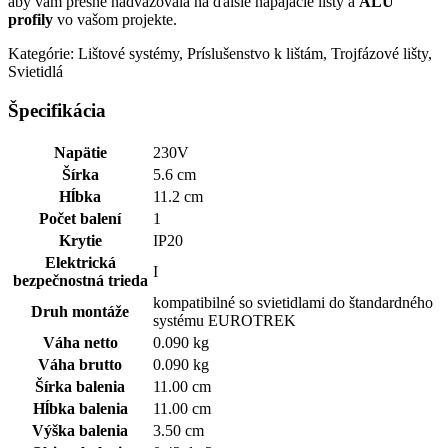
aby vám presne nadväzovala na ďalšie napájacie lišty a
ALU
profily
vo vašom projekte.
Kategórie: Lištové systémy, Príslušenstvo k lištám, Trojfázové lišty,
Svietidlá
Špecifikácia
Napätie
230V
Šírka
5.6 cm
Hĺbka
11.2 cm
Počet balení
1
Krytie
IP20
Elektrická
I
bezpečnostná trieda
kompatibilné so svietidlami do štandardného
Druh montáže
systému EUROTREK
Váha netto
0.090 kg
Váha brutto
0.090 kg
Šírka balenia
11.00 cm
Hĺbka balenia
11.00 cm
Výška balenia
3.50 cm