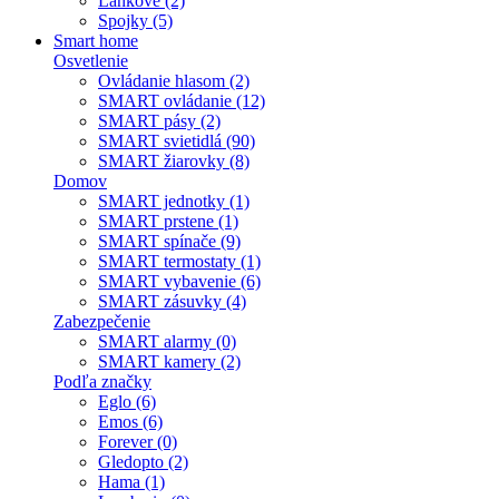
Lankové (2)
Spojky (5)
Smart home
Osvetlenie
Ovládanie hlasom (2)
SMART ovládanie (12)
SMART pásy (2)
SMART svietidlá (90)
SMART žiarovky (8)
Domov
SMART jednotky (1)
SMART prstene (1)
SMART spínače (9)
SMART termostaty (1)
SMART vybavenie (6)
SMART zásuvky (4)
Zabezpečenie
SMART alarmy (0)
SMART kamery (2)
Podľa značky
Eglo (6)
Emos (6)
Forever (0)
Gledopto (2)
Hama (1)