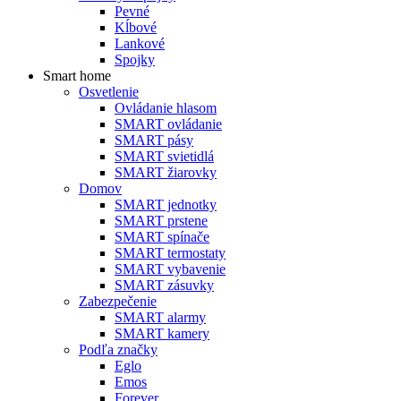
Pevné
Kĺbové
Lankové
Spojky
Smart home
Osvetlenie
Ovládanie hlasom
SMART ovládanie
SMART pásy
SMART svietidlá
SMART žiarovky
Domov
SMART jednotky
SMART prstene
SMART spínače
SMART termostaty
SMART vybavenie
SMART zásuvky
Zabezpečenie
SMART alarmy
SMART kamery
Podľa značky
Eglo
Emos
Forever