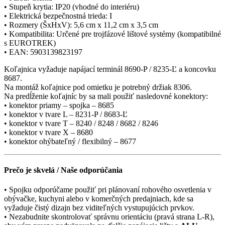
• Stupeň krytia: IP20 (vhodné do interiéru)
• Elektrická bezpečnostná trieda: I
• Rozmery (ŠxHxV): 5,6 cm x 11,2 cm x 3,5 cm
• Kompatibilita: Určené pre trojfázové lištové systémy (kompatibilné
s EUROTREK)
• EAN: 5903139823197
Koľajnica vyžaduje napájací terminál 8690-P / 8235-Ľ a koncovku
8687.
Na montáž koľajnice pod omietku je potrebný držiak 8306.
Na predĺženie koľajníc by sa mali použiť nasledovné konektory:
• konektor priamy – spojka – 8685
• konektor v tvare L – 8231-P / 8683-Ľ
• konektor v tvare T – 8240 / 8248 / 8682 / 8246
• konektor v tvare X – 8680
• konektor ohýbateľný / flexibilný – 8677
Prečo je skvelá / Naše odporúčania
• Spojku odporúčame použiť pri plánovaní rohového osvetlenia v
obývačke, kuchyni alebo v komerčných predajniach, kde sa
vyžaduje čistý dizajn bez viditeľných vystupujúcich prvkov.
• Nezabudnite skontrolovať správnu orientáciu (pravá strana L-R),