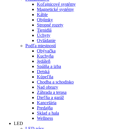
Koľajnicové systémy
Magnetické systémy
Káble
Objímky
Stropné rozety
Tienidlá
Úchyty
Ovládanie
Podľa miestností
Obývačka
Kuchyňa
Jedáleň
Spálňa a izba
Detská
Kúpeľňa
Chodba a schodisko
Nad obrazy
Záhrada a terasa
Dieľňa a garáž
Kancelária
Predajňa
Sklad a hala
Wellness
LED
LED pásy