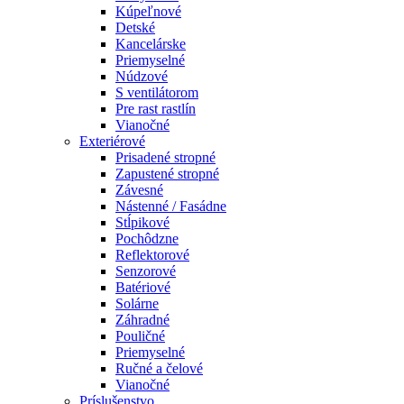
Kúpeľnové
Detské
Kancelárske
Priemyselné
Núdzové
S ventilátorom
Pre rast rastlín
Vianočné
Exteriérové
Prisadené stropné
Zapustené stropné
Závesné
Nástenné / Fasádne
Stĺpikové
Pochôdzne
Reflektorové
Senzorové
Batériové
Solárne
Záhradné
Pouličné
Priemyselné
Ručné a čelové
Vianočné
Príslušenstvo