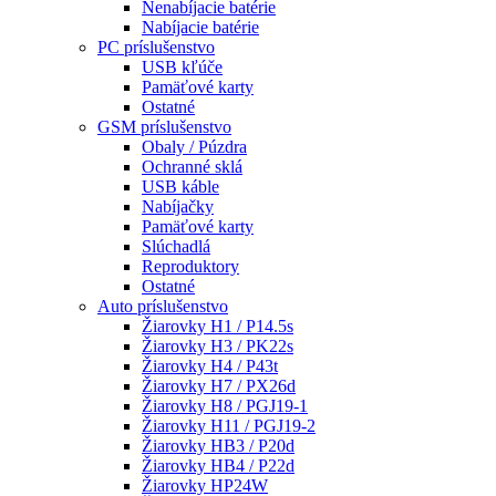
Nenabíjacie batérie
Nabíjacie batérie
PC príslušenstvo
USB kľúče
Pamäťové karty
Ostatné
GSM príslušenstvo
Obaly / Púzdra
Ochranné sklá
USB káble
Nabíjačky
Pamäťové karty
Slúchadlá
Reproduktory
Ostatné
Auto príslušenstvo
Žiarovky H1 / P14.5s
Žiarovky H3 / PK22s
Žiarovky H4 / P43t
Žiarovky H7 / PX26d
Žiarovky H8 / PGJ19-1
Žiarovky H11 / PGJ19-2
Žiarovky HB3 / P20d
Žiarovky HB4 / P22d
Žiarovky HP24W