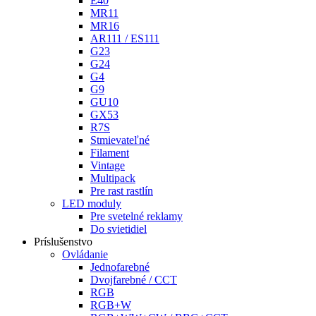
E40
MR11
MR16
AR111 / ES111
G23
G24
G4
G9
GU10
GX53
R7S
Stmievateľné
Filament
Vintage
Multipack
Pre rast rastlín
LED moduly
Pre svetelné reklamy
Do svietidiel
Príslušenstvo
Ovládanie
Jednofarebné
Dvojfarebné / CCT
RGB
RGB+W