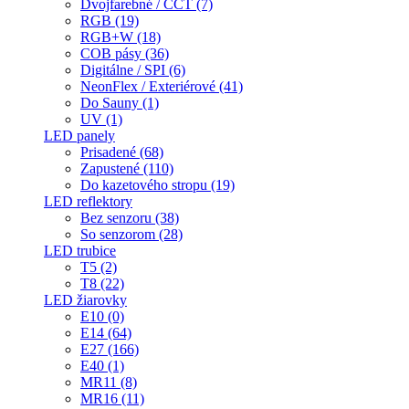
Dvojfarebné / CCT (7)
RGB (19)
RGB+W (18)
COB pásy (36)
Digitálne / SPI (6)
NeonFlex / Exteriérové (41)
Do Sauny (1)
UV (1)
LED panely
Prisadené (68)
Zapustené (110)
Do kazetového stropu (19)
LED reflektory
Bez senzoru (38)
So senzorom (28)
LED trubice
T5 (2)
T8 (22)
LED žiarovky
E10 (0)
E14 (64)
E27 (166)
E40 (1)
MR11 (8)
MR16 (11)