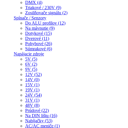
DMX (4)
Triakové / 230V (9)
Zosilňovače signálu (2)
Spínače / Senzory
Do ALU profilov (12)
Na mávnutie (9)
Dotykové (15)
Dverové (11)
Pohybové (26)
Súmrakové (6)
Napájacie zdroje
5V (5)
6V (2)
9V (5)
12V (52)
14V (0)
15V (1)
19V (1)
24V (54)
31V (1)
48V (8)
Prúdové (22)
Na DIN lištu (16)
Nabíjačky (53)
AC/AC meniče (1)