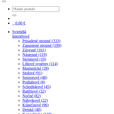
0
0.00
€
Svietidlá
Interiérové
Prisadené stropné (333)
Zapustené stropné (199)
Závesné (161)
Nástenné (119)
Stojanové (19)
Lištové systémy (114)
Magnetické (28)
Stolové (91)
Senzorové (48)
Podlahové (8)
Schodiskové (45)
Batériové (32)
Nočné (82)
Nábytkové (22)
Kúpeľnové (96)
Detské (48)