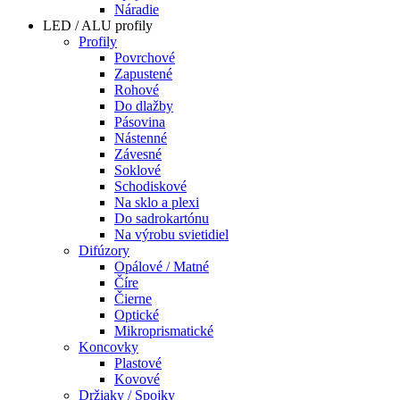
Náradie
LED / ALU profily
Profily
Povrchové
Zapustené
Rohové
Do dlažby
Pásovina
Nástenné
Závesné
Soklové
Schodiskové
Na sklo a plexi
Do sadrokartónu
Na výrobu svietidiel
Difúzory
Opálové / Matné
Číre
Čierne
Optické
Mikroprismatické
Koncovky
Plastové
Kovové
Držiaky / Spojky