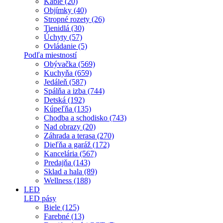
Káble (20)
Objímky (40)
Stropné rozety (26)
Tienidlá (30)
Úchyty (57)
Ovládanie (5)
Podľa miestností
Obývačka (569)
Kuchyňa (659)
Jedáleň (587)
Spálňa a izba (744)
Detská (192)
Kúpeľňa (135)
Chodba a schodisko (743)
Nad obrazy (20)
Záhrada a terasa (270)
Dieľňa a garáž (172)
Kancelária (567)
Predajňa (143)
Sklad a hala (89)
Wellness (188)
LED
LED pásy
Biele (125)
Farebné (13)