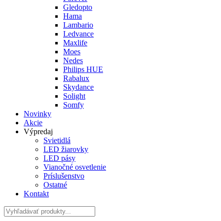
Gledopto
Hama
Lambario
Ledvance
Maxlife
Moes
Nedes
Philips HUE
Rabalux
Skydance
Solight
Somfy
Novinky
Akcie
Výpredaj
Svietidlá
LED žiarovky
LED pásy
Vianočné osvetlenie
Príslušenstvo
Ostatné
Kontakt
Hladať