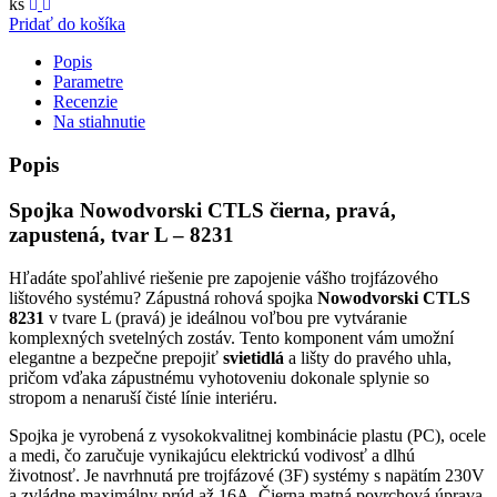
ks
Pridať do košíka
Popis
Parametre
Recenzie
Na stiahnutie
Popis
Spojka Nowodvorski CTLS čierna, pravá,
zapustená, tvar L – 8231
Hľadáte spoľahlivé riešenie pre zapojenie vášho trojfázového
lištového systému? Zápustná rohová spojka
Nowodvorski CTLS
8231
v tvare L (pravá) je ideálnou voľbou pre vytváranie
komplexných svetelných zostáv. Tento komponent vám umožní
elegantne a bezpečne prepojiť
svietidlá
a lišty do pravého uhla,
pričom vďaka zápustnému vyhotoveniu dokonale splynie so
stropom a nenaruší čisté línie interiéru.
Spojka je vyrobená z vysokokvalitnej kombinácie plastu (PC), ocele
a medi, čo zaručuje vynikajúcu elektrickú vodivosť a dlhú
životnosť. Je navrhnutá pre trojfázové (3F) systémy s napätím 230V
a zvládne maximálny prúd až 16A. Čierna matná povrchová úprava