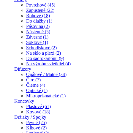
Povrchové (45)
Zapustené (22)
Rohové (18)
Do dlažby (1)
Pásovina (2)
Nástenné (5)
Závesné (1)
Soklové (1)
Schodiskové (2)
Na sklo a plexi (2)
Do sadrokartónu (9)
Na výrobu svietidiel (4)
Difúzory
Opálové / Matné (34)
Číre (7)
Čierne (4)
Optické (1)
Mikroprismatické (1)
Koncovky
Plastové (61)
Kovové (18)
Držiaky / Spojky
Pevné (25)
Kĺbové (2)