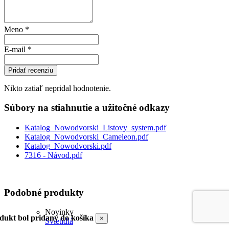
Meno
*
E-mail
*
Pridať recenziu
Nikto zatiaľ nepridal hodnotenie.
Súbory na stiahnutie a užitočné odkazy
Katalog_Nowodvorski_Listovy_system.pdf
Katalog_Nowodvorski_Cameleon.pdf
Katalog_Nowodvorski.pdf
7316 - Návod.pdf
Podobné produkty
Novinky
dukt bol pridaný do košíka
×
Svietidlá