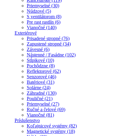
Kancelárske (119)
Priemyselné (30)
Núdzové (5)
S ventilátorom (8)
Pre rast rastlín (6)
Vianočné (140)
Exteriérové
Prisadené stropné (76)
Zapustené stropné (34)
Závesné (6)
Nástenné / Fasádne (102)
Stĺpikové (10)
Pochôdzne (8)
Reflektorové (62)
Senzorové (46)
Batériové (31)
Solárne (24)
Záhradné (130)
Pouličné (21)
Priemyselné (27)
Ručné a čelové (69)
Vianočné (81)
Príslušenstvo
Koľajnicové systémy (82)
Magnetické systémy (18)