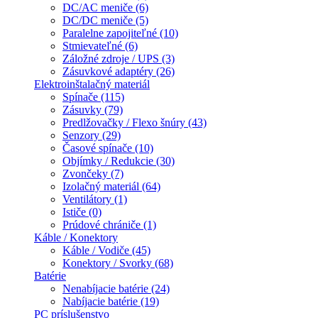
DC/AC meniče (6)
DC/DC meniče (5)
Paralelne zapojiteľné (10)
Stmievateľné (6)
Záložné zdroje / UPS (3)
Zásuvkové adaptéry (26)
Elektroinštalačný materiál
Spínače (115)
Zásuvky (79)
Predlžovačky / Flexo šnúry (43)
Senzory (29)
Časové spínače (10)
Objímky / Redukcie (30)
Zvončeky (7)
Izolačný materiál (64)
Ventilátory (1)
Ističe (0)
Prúdové chrániče (1)
Káble / Konektory
Káble / Vodiče (45)
Konektory / Svorky (68)
Batérie
Nenabíjacie batérie (24)
Nabíjacie batérie (19)
PC príslušenstvo