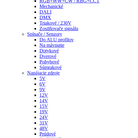
RGB+WW+CW / RBG+CCT
Mechanické
DALI
DMX
Triakové / 230V
Zosilňovače signálu
Spínače / Senzory
Do ALU profilov
Na mávnutie
Dotykové
Dverové
Pohybové
Súmrakové
Napájacie zdroje
5V
6V
9V
12V
14V
15V
19V
24V
31V
48V
Prúdové