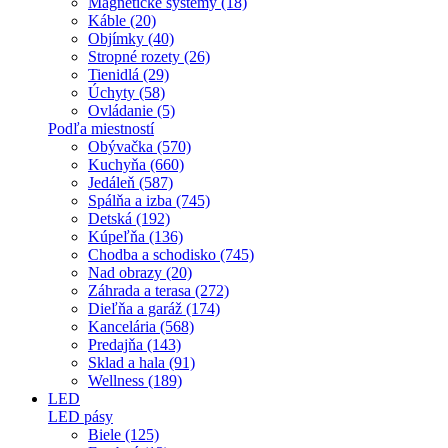
Magnetické systémy (18)
Káble (20)
Objímky (40)
Stropné rozety (26)
Tienidlá (29)
Úchyty (58)
Ovládanie (5)
Podľa miestností
Obývačka (570)
Kuchyňa (660)
Jedáleň (587)
Spálňa a izba (745)
Detská (192)
Kúpeľňa (136)
Chodba a schodisko (745)
Nad obrazy (20)
Záhrada a terasa (272)
Dieľňa a garáž (174)
Kancelária (568)
Predajňa (143)
Sklad a hala (91)
Wellness (189)
LED
LED pásy
Biele (125)