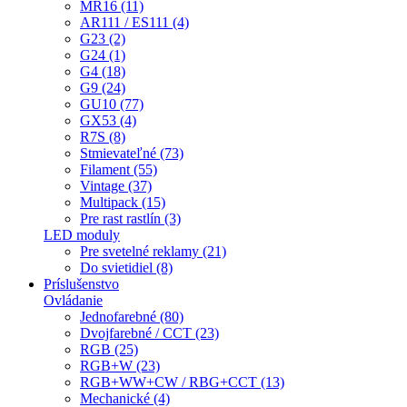
MR16 (11)
AR111 / ES111 (4)
G23 (2)
G24 (1)
G4 (18)
G9 (24)
GU10 (77)
GX53 (4)
R7S (8)
Stmievateľné (73)
Filament (55)
Vintage (37)
Multipack (15)
Pre rast rastlín (3)
LED moduly
Pre svetelné reklamy (21)
Do svietidiel (8)
Príslušenstvo
Ovládanie
Jednofarebné (80)
Dvojfarebné / CCT (23)
RGB (25)
RGB+W (23)
RGB+WW+CW / RBG+CCT (13)
Mechanické (4)