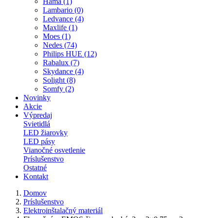
Hama (1)
Lambario (0)
Ledvance (4)
Maxlife (1)
Moes (1)
Nedes (74)
Philips HUE (12)
Rabalux (7)
Skydance (4)
Solight (8)
Somfy (2)
Novinky
Akcie
Výpredaj
Svietidlá
LED žiarovky
LED pásy
Vianočné osvetlenie
Príslušenstvo
Ostatné
Kontakt
Domov
Príslušenstvo
Elektroinštalačný materiál