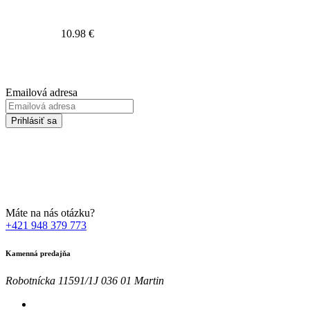
10.98
€
Prihláste sa na odber Newsletter-u
Emailová adresa
Prihlásiť sa
Zadaním svojej emailovej adresy súhlasíte so spracúvaním Vašich
osobných údajov za účelom marketingu. Bližšie informácie nájdete
TU
Máte na nás otázku?
+421 948 379 773
Kamenná predajňa
Robotnícka 11591/1J 036 01 Martin