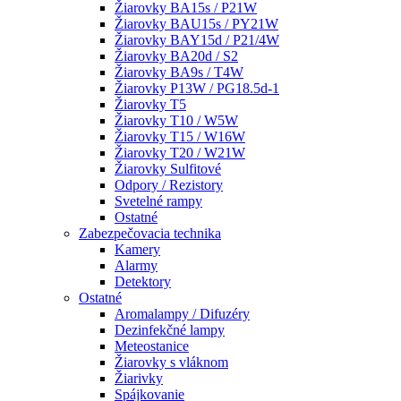
Žiarovky BA15s / P21W
Žiarovky BAU15s / PY21W
Žiarovky BAY15d / P21/4W
Žiarovky BA20d / S2
Žiarovky BA9s / T4W
Žiarovky P13W / PG18.5d-1
Žiarovky T5
Žiarovky T10 / W5W
Žiarovky T15 / W16W
Žiarovky T20 / W21W
Žiarovky Sulfitové
Odpory / Rezistory
Svetelné rampy
Ostatné
Zabezpečovacia technika
Kamery
Alarmy
Detektory
Ostatné
Aromalampy / Difuzéry
Dezinfekčné lampy
Meteostanice
Žiarovky s vláknom
Žiarivky
Spájkovanie