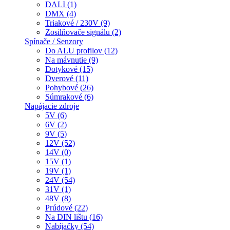
DALI (1)
DMX (4)
Triakové / 230V (9)
Zosilňovače signálu (2)
Spínače / Senzory
Do ALU profilov (12)
Na mávnutie (9)
Dotykové (15)
Dverové (11)
Pohybové (26)
Súmrakové (6)
Napájacie zdroje
5V (6)
6V (2)
9V (5)
12V (52)
14V (0)
15V (1)
19V (1)
24V (54)
31V (1)
48V (8)
Prúdové (22)
Na DIN lištu (16)
Nabíjačky (54)