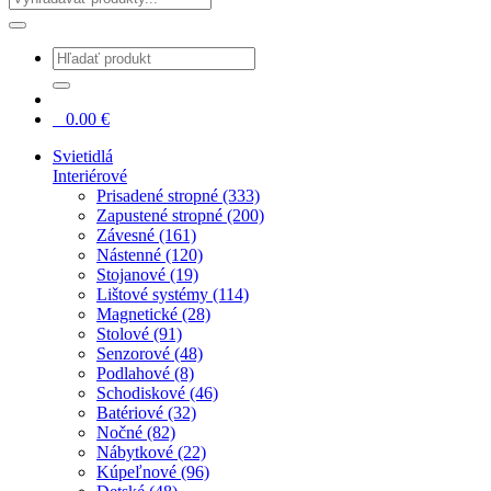
0
0.00
€
Svietidlá
Interiérové
Prisadené stropné (333)
Zapustené stropné (200)
Závesné (161)
Nástenné (120)
Stojanové (19)
Lištové systémy (114)
Magnetické (28)
Stolové (91)
Senzorové (48)
Podlahové (8)
Schodiskové (46)
Batériové (32)
Nočné (82)
Nábytkové (22)
Kúpeľnové (96)