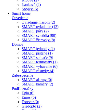
Kĺbové (2)
Lankové (2)
Spojky (5)
Smart home
Osvetlenie
Ovládanie hlasom (2)
SMART ovládanie (12)
SMART pásy (2)
SMART svietidlá (90)
SMART žiarovky (8)
Domov
SMART jednotky (1)
SMART prstene (1)
SMART spínače (9)
SMART termostaty (1)
SMART vybavenie (6)
SMART zásuvky (4)
Zabezpečenie
SMART alarmy (0)
SMART kamery (2)
Podľa značky
Eglo (6)
Emos (6)
Forever (0)
Gledopto (2)