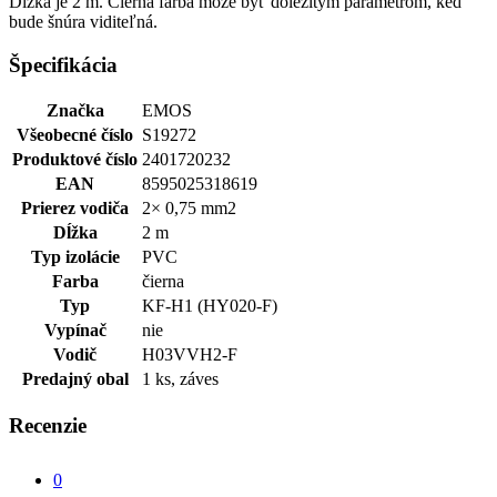
Dĺžka je 2 m. Čierna farba môže byť dôležitým parametrom, keď
bude šnúra viditeľná.
Špecifikácia
Značka
EMOS
Všeobecné číslo
S19272
Produktové číslo
2401720232
EAN
8595025318619
Prierez vodiča
2× 0,75 mm2
Dĺžka
2 m
Typ izolácie
PVC
Farba
čierna
Typ
KF-H1 (HY020-F)
Vypínač
nie
Vodič
H03VVH2-F
Predajný obal
1 ks, záves
Recenzie
0