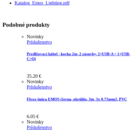
Katalog_Emos_Lighting.pdf
Podobné produkty
Novinky
Príslušenstvo
Predlžovací kábel - kocka 2m, 2 zásuvky, 2×USB-A + 1×USB-
C+Qi
35.20
€
Novinky
Príslušenstvo
Flexo šnúra EMOS čierna, okrúhla, 3m, 3x 0.75mm2, PVC
6.05
€
Novinky
Príslušenstvo