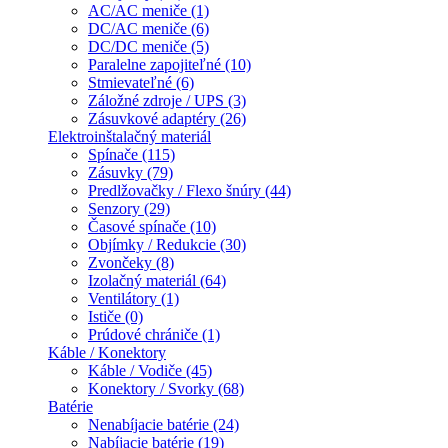
AC/AC meniče (1)
DC/AC meniče (6)
DC/DC meniče (5)
Paralelne zapojiteľné (10)
Stmievateľné (6)
Záložné zdroje / UPS (3)
Zásuvkové adaptéry (26)
Elektroinštalačný materiál
Spínače (115)
Zásuvky (79)
Predlžovačky / Flexo šnúry (44)
Senzory (29)
Časové spínače (10)
Objímky / Redukcie (30)
Zvončeky (8)
Izolačný materiál (64)
Ventilátory (1)
Ističe (0)
Prúdové chrániče (1)
Káble / Konektory
Káble / Vodiče (45)
Konektory / Svorky (68)
Batérie
Nenabíjacie batérie (24)
Nabíjacie batérie (19)