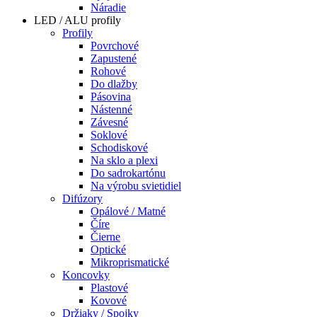
Náradie
LED / ALU profily
Profily
Povrchové
Zapustené
Rohové
Do dlažby
Pásovina
Nástenné
Závesné
Soklové
Schodiskové
Na sklo a plexi
Do sadrokartónu
Na výrobu svietidiel
Difúzory
Opálové / Matné
Číre
Čierne
Optické
Mikroprismatické
Koncovky
Plastové
Kovové
Držiaky / Spojky