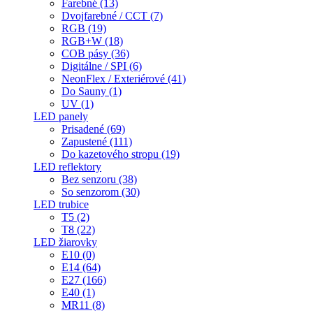
Farebné (13)
Dvojfarebné / CCT (7)
RGB (19)
RGB+W (18)
COB pásy (36)
Digitálne / SPI (6)
NeonFlex / Exteriérové (41)
Do Sauny (1)
UV (1)
LED panely
Prisadené (69)
Zapustené (111)
Do kazetového stropu (19)
LED reflektory
Bez senzoru (38)
So senzorom (30)
LED trubice
T5 (2)
T8 (22)
LED žiarovky
E10 (0)
E14 (64)
E27 (166)
E40 (1)
MR11 (8)