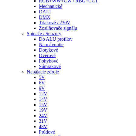
RGB+WW+CW / RBG+CCT
Mechanické
DALI
DMX
Triakové / 230V
Zosilňovače signálu
Spínače / Senzory
Do ALU profilov
Na mávnutie
Dotykové
Dverové
Pohybové
Súmrakové
Napájacie zdroje
5V
6V
9V
12V
14V
15V
19V
24V
31V
48V
Prúdové