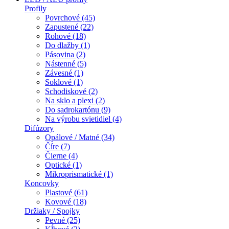
Profily
Povrchové (45)
Zapustené (22)
Rohové (18)
Do dlažby (1)
Pásovina (2)
Nástenné (5)
Závesné (1)
Soklové (1)
Schodiskové (2)
Na sklo a plexi (2)
Do sadrokartónu (9)
Na výrobu svietidiel (4)
Difúzory
Opálové / Matné (34)
Číre (7)
Čierne (4)
Optické (1)
Mikroprismatické (1)
Koncovky
Plastové (61)
Kovové (18)
Držiaky / Spojky
Pevné (25)