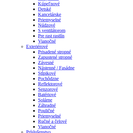
Kúpeľnové
Detské
Kancelárske
Priemyselné
Núdzové
S ventilátorom
Pre rast rastlín
Vianočné
Exteriérové
Prisadené stropné
Zapustené stropné
Závesné
Nástenné / Fasádne
Stĺpikové
Pochôdzne
Reflektorové
Senzorové
Batériové
Solárne
Záhradné
Pouličné
Priemyselné
Ručné a čelové
Vianočné
Príslušenstvo