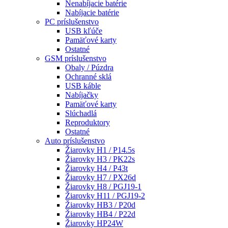
Nenabíjacie batérie
Nabíjacie batérie
PC príslušenstvo
USB kľúče
Pamäťové karty
Ostatné
GSM príslušenstvo
Obaly / Púzdra
Ochranné sklá
USB káble
Nabíjačky
Pamäťové karty
Slúchadlá
Reproduktory
Ostatné
Auto príslušenstvo
Žiarovky H1 / P14.5s
Žiarovky H3 / PK22s
Žiarovky H4 / P43t
Žiarovky H7 / PX26d
Žiarovky H8 / PGJ19-1
Žiarovky H11 / PGJ19-2
Žiarovky HB3 / P20d
Žiarovky HB4 / P22d
Žiarovky HP24W