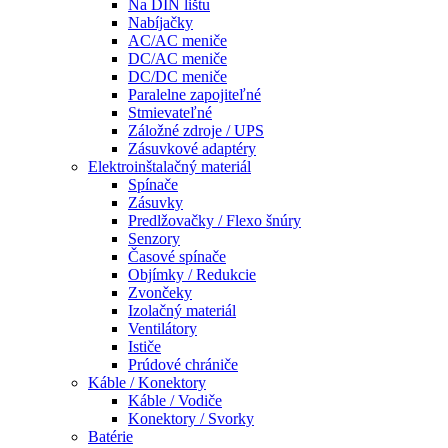
Na DIN lištu
Nabíjačky
AC/AC meniče
DC/AC meniče
DC/DC meniče
Paralelne zapojiteľné
Stmievateľné
Záložné zdroje / UPS
Zásuvkové adaptéry
Elektroinštalačný materiál
Spínače
Zásuvky
Predlžovačky / Flexo šnúry
Senzory
Časové spínače
Objímky / Redukcie
Zvončeky
Izolačný materiál
Ventilátory
Ističe
Prúdové chrániče
Káble / Konektory
Káble / Vodiče
Konektory / Svorky
Batérie