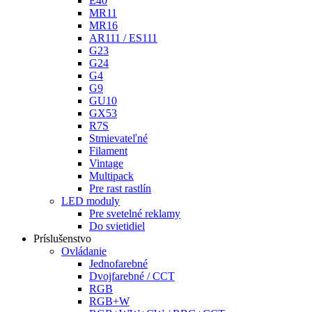
E40
MR11
MR16
AR111 / ES111
G23
G24
G4
G9
GU10
GX53
R7S
Stmievateľné
Filament
Vintage
Multipack
Pre rast rastlín
LED moduly
Pre svetelné reklamy
Do svietidiel
Príslušenstvo
Ovládanie
Jednofarebné
Dvojfarebné / CCT
RGB
RGB+W