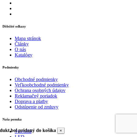
Dôležité odkazy
Mapa stránok
Články
O nás
Katalógy
Podmienky
Obchodné podmienky
Veľkoobchodné podmienky
Ochrana osobných údajov
Reklamačný poriadok
Doprava a platby
Odstúpenie od zmluvy
Naša ponuka
dukt bol pridaný do košíka
×
Svietidlá
LED