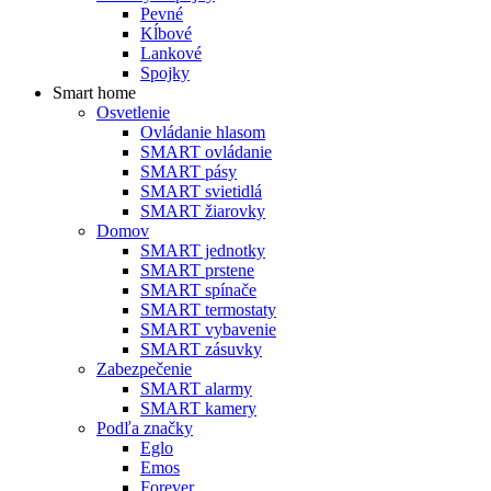
Pevné
Kĺbové
Lankové
Spojky
Smart home
Osvetlenie
Ovládanie hlasom
SMART ovládanie
SMART pásy
SMART svietidlá
SMART žiarovky
Domov
SMART jednotky
SMART prstene
SMART spínače
SMART termostaty
SMART vybavenie
SMART zásuvky
Zabezpečenie
SMART alarmy
SMART kamery
Podľa značky
Eglo
Emos
Forever