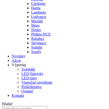
Gledopto
Hama
Lambario
Ledvance
Maxlife
Moes
Nedes
Philips HUE
Rabalux
Skydance
Solight
Somfy
Novinky
Akcie
Výpredaj
Svietidlá
LED žiarovky
LED pásy
Vianočné osvetlenie
Príslušenstvo
Ostatné
Kontakt
Hladať