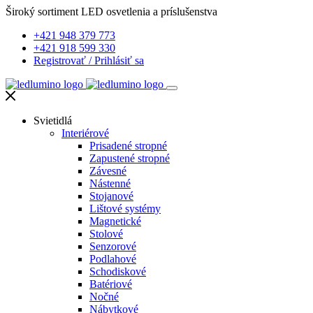
Široký sortiment LED osvetlenia a príslušenstva
+421 948 379 773
+421 918 599 330
Registrovať
/
Prihlásiť sa
Svietidlá
Interiérové
Prisadené stropné
Zapustené stropné
Závesné
Nástenné
Stojanové
Lištové systémy
Magnetické
Stolové
Senzorové
Podlahové
Schodiskové
Batériové
Nočné
Nábytkové