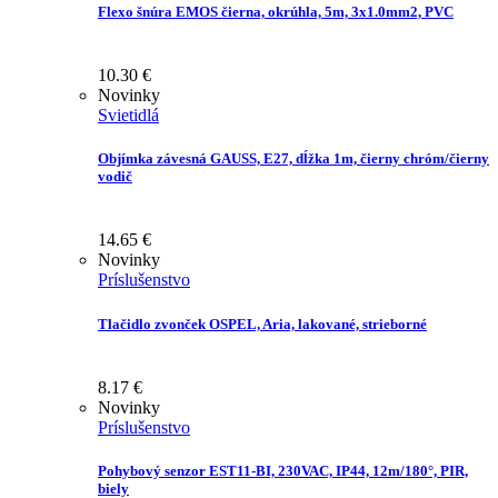
Flexo šnúra EMOS čierna, okrúhla, 5m, 3x1.0mm2, PVC
10.30
€
Novinky
Svietidlá
Objímka závesná GAUSS, E27, dĺžka 1m, čierny chróm/čierny
vodič
14.65
€
Novinky
Príslušenstvo
Tlačidlo zvonček OSPEL, Aria, lakované, strieborné
8.17
€
Novinky
Príslušenstvo
Pohybový senzor EST11-BI, 230VAC, IP44, 12m/180°, PIR,
biely