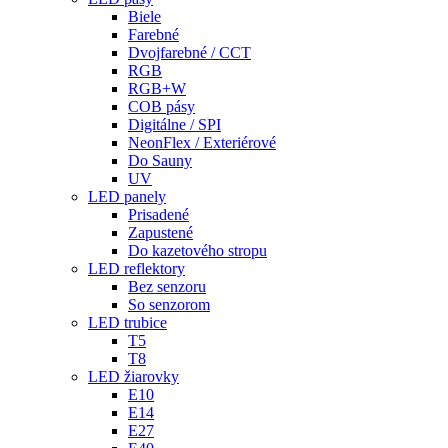
Biele
Farebné
Dvojfarebné / CCT
RGB
RGB+W
COB pásy
Digitálne / SPI
NeonFlex / Exteriérové
Do Sauny
UV
LED panely
Prisadené
Zapustené
Do kazetového stropu
LED reflektory
Bez senzoru
So senzorom
LED trubice
T5
T8
LED žiarovky
E10
E14
E27