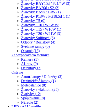
Žiarovky BAY15d / P21/4W (3)
Žiarovky BA20d / S2 (2)
Žiarovky BA9s / T4W (1)
Žiarovky P13W / PG18.5d-1 (1)
Žiarovky T5 (0)
Žiarovky T10 / W5W (5)
Žiarovky T15 / W16W (1)
Žiarovky T20 / W21W (3)
Žiarovky Sulfitové (6)
Odpory / Rezistory (4)
Svetelné rampy (0)
Ostatné (13)
Zabezpečovacia technika
Kamery (5)
Alarmy (0)
Detektory (2)
Ostatné
Aromalampy / Difuzéry (3)
Dezinfekčné lampy (1)
Meteostanice (8)
Žiarovky s vláknom (25)
Žiarivky (12)
Spájkovanie (8)
Náradie (2)
LED / ALU profily