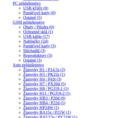
PC príslušenstvo
USB kľúče (0)
Pamäťové karty (0)
Ostatné (5)
GSM príslušenstvo
Obaly / Púzdra (0)
Ochranné sklá (1)
USB káble (17)
Nabíjačky (24)
Pamäťové karty (3)
Slúchadlá (3)
Reproduktory (3)
Ostatné (3)
Auto príslušenstvo
Žiarovky H1 / P14.5s (2)
Žiarovky H3 / PK22s (1)
Žiarovky H4 / P43t (3)
Žiarovky H7 / PX26d (5)
Žiarovky H8 / PGJ19-1 (1)
Žiarovky H11 / PGJ19-2 (1)
Žiarovky HB3 / P20d (0)
Žiarovky HB4 / P22d (1)
Žiarovky HP24W (1)
Žiarovky BA15s / P21W (1)
Žiarovky BAU15s / PY21W (1)