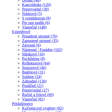
Detské (48)
Kancelárske (120)
Priemyselné (30)
Núdzové (5)
S ventilátorom (8)
Pre rast rastlín (6)
Vianočné (140)
Exteriérové
Prisadené stropné (76)
Zapustené stropné (35)
Závesné (6)
Nástenné / Fasádne (102)
Stĺpikové (10)
Pochôdzne (8)
Reflektorové (64)
Senzorové (46)
Batériové (31)
Solárne (24)
Záhradné (130)
Pouličné (21)
Priemyselné (27)
Ručné a čelové (69)
Vianočné (81)
Príslušenstvo
Koľajnicové systémy (82)