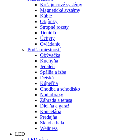
Koľajnicové systémy
Magnetické systémy
Káble
Objímky
Stropné rozety
Tienidlá
Úchyty
Ovládanie
Podľa miestností
Obývačka
Kuchyňa
Jedáleň
Spálňa a izba
Detská
Kúpeľňa
Chodba a schodisko
Nad obrazy
Záhrada a terasa
Dieľňa a garáž
Kancelária
Predajňa
Sklad a hala
Wellness
LED
LED pásy