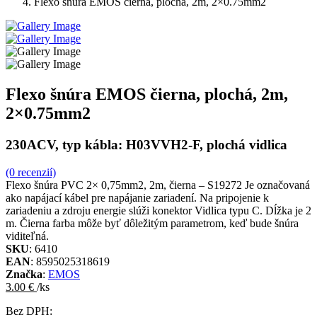
Flexo šnúra EMOS čierna, plochá, 2m, 2×0.75mm2
Flexo šnúra EMOS čierna, plochá, 2m,
2×0.75mm2
230ACV, typ kábla: H03VVH2-F, plochá vidlica
(0 recenzií)
Flexo šnúra PVC 2× 0,75mm2, 2m, čierna – S19272 Je označovaná
ako napájací kábel pre napájanie zariadení. Na pripojenie k
zariadeniu a zdroju energie slúži konektor Vidlica typu C. Dĺžka je 2
m. Čierna farba môže byť dôležitým parametrom, keď bude šnúra
viditeľná.
SKU
: 6410
EAN
: 8595025318619
Značka
:
EMOS
3.00 €
/ks
Bez DPH: