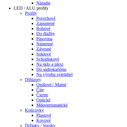
Náradie
LED / ALU profily
Profily
Povrchové
Zapustené
Rohové
Do dlažby
Pásovina
Nástenné
Závesné
Soklové
Schodiskové
Na sklo a plexi
Do sadrokartónu
Na výrobu svietidiel
Difúzory
Opálové / Matné
Číre
Čierne
Optické
Mikroprismatické
Koncovky
Plastové
Kovové
Držiaky / Spojky