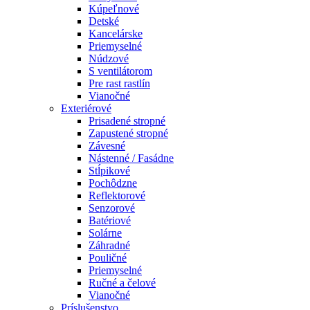
Kúpeľnové
Detské
Kancelárske
Priemyselné
Núdzové
S ventilátorom
Pre rast rastlín
Vianočné
Exteriérové
Prisadené stropné
Zapustené stropné
Závesné
Nástenné / Fasádne
Stĺpikové
Pochôdzne
Reflektorové
Senzorové
Batériové
Solárne
Záhradné
Pouličné
Priemyselné
Ručné a čelové
Vianočné
Príslušenstvo