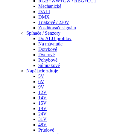
RGB+WW+CW / RBG+CCT
Mechanické
DALI
DMX
Triakové / 230V
Zosilňovače signálu
Spínače / Senzory
Do ALU profilov
Na mávnutie
Dotykové
Dverové
Pohybové
Súmrakové
Napájacie zdroje
5V
6V
9V
12V
14V
15V
19V
24V
31V
48V
Prúdové