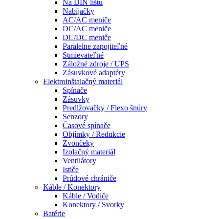
Na DIN lištu
Nabíjačky
AC/AC meniče
DC/AC meniče
DC/DC meniče
Paralelne zapojiteľné
Stmievateľné
Záložné zdroje / UPS
Zásuvkové adaptéry
Elektroinštalačný materiál
Spínače
Zásuvky
Predlžovačky / Flexo šnúry
Senzory
Časové spínače
Objímky / Redukcie
Zvončeky
Izolačný materiál
Ventilátory
Ističe
Prúdové chrániče
Káble / Konektory
Káble / Vodiče
Konektory / Svorky
Batérie