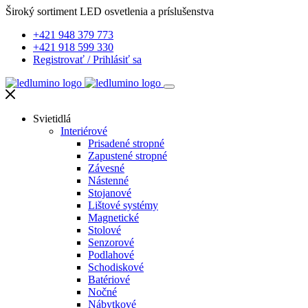
Široký sortiment LED osvetlenia a príslušenstva
+421 948 379 773
+421 918 599 330
Registrovať
/
Prihlásiť sa
Svietidlá
Interiérové
Prisadené stropné
Zapustené stropné
Závesné
Nástenné
Stojanové
Lištové systémy
Magnetické
Stolové
Senzorové
Podlahové
Schodiskové
Batériové
Nočné
Nábytkové