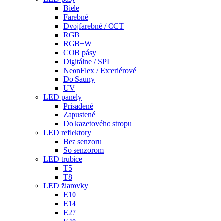
Biele
Farebné
Dvojfarebné / CCT
RGB
RGB+W
COB pásy
Digitálne / SPI
NeonFlex / Exteriérové
Do Sauny
UV
LED panely
Prisadené
Zapustené
Do kazetového stropu
LED reflektory
Bez senzoru
So senzorom
LED trubice
T5
T8
LED žiarovky
E10
E14
E27