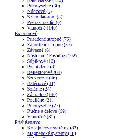
Kancelárske (120)
Priemyselné (30)
Núdzové (5)
S ventilátorom (8)
Pre rast rastlín (6)
Vianočné (140)
Exteriérové
Prisadené stropné (76)
Zapustené stropné (35)
Závesné (6)
Nástenné / Fasádne (102)
Stĺpikové (10)
Pochôdzne (8)
Reflektorové (64)
Senzorové (46)
Batériové (31)
Solárne (24)
Záhradné (130)
Pouličné (21)
Priemyselné (27)
Ručné a čelové (69)
Vianočné (81)
Príslušenstvo
Koľajnicové systémy (82)
Magnetické systémy (18)