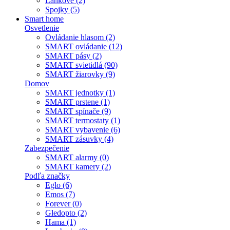
Lankové (2)
Spojky (5)
Smart home
Osvetlenie
Ovládanie hlasom (2)
SMART ovládanie (12)
SMART pásy (2)
SMART svietidlá (90)
SMART žiarovky (9)
Domov
SMART jednotky (1)
SMART prstene (1)
SMART spínače (9)
SMART termostaty (1)
SMART vybavenie (6)
SMART zásuvky (4)
Zabezpečenie
SMART alarmy (0)
SMART kamery (2)
Podľa značky
Eglo (6)
Emos (7)
Forever (0)
Gledopto (2)
Hama (1)