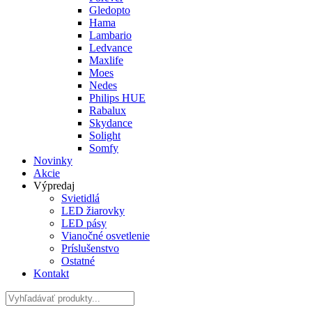
Gledopto
Hama
Lambario
Ledvance
Maxlife
Moes
Nedes
Philips HUE
Rabalux
Skydance
Solight
Somfy
Novinky
Akcie
Výpredaj
Svietidlá
LED žiarovky
LED pásy
Vianočné osvetlenie
Príslušenstvo
Ostatné
Kontakt
Hladať