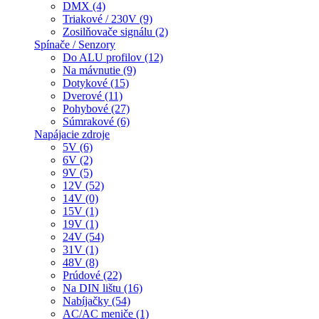
DMX (4)
Triakové / 230V (9)
Zosilňovače signálu (2)
Spínače / Senzory
Do ALU profilov (12)
Na mávnutie (9)
Dotykové (15)
Dverové (11)
Pohybové (27)
Súmrakové (6)
Napájacie zdroje
5V (6)
6V (2)
9V (5)
12V (52)
14V (0)
15V (1)
19V (1)
24V (54)
31V (1)
48V (8)
Prúdové (22)
Na DIN lištu (16)
Nabíjačky (54)
AC/AC meniče (1)