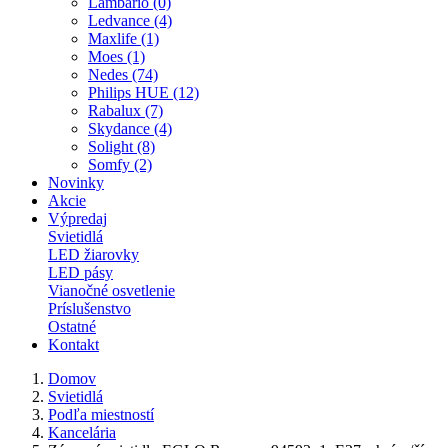
Lambario (0)
Ledvance (4)
Maxlife (1)
Moes (1)
Nedes (74)
Philips HUE (12)
Rabalux (7)
Skydance (4)
Solight (8)
Somfy (2)
Novinky
Akcie
Výpredaj
Svietidlá
LED žiarovky
LED pásy
Vianočné osvetlenie
Príslušenstvo
Ostatné
Kontakt
Domov
Svietidlá
Podľa miestností
Kancelária