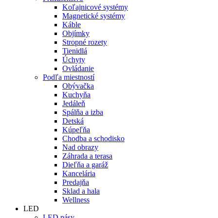
Koľajnicové systémy
Magnetické systémy
Káble
Objímky
Stropné rozety
Tienidlá
Úchyty
Ovládanie
Podľa miestností
Obývačka
Kuchyňa
Jedáleň
Spálňa a izba
Detská
Kúpeľňa
Chodba a schodisko
Nad obrazy
Záhrada a terasa
Dieľňa a garáž
Kancelária
Predajňa
Sklad a hala
Wellness
LED
LED pásy