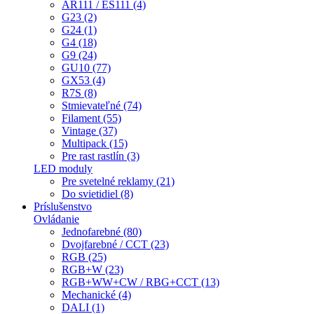
AR111 / ES111 (4)
G23 (2)
G24 (1)
G4 (18)
G9 (24)
GU10 (77)
GX53 (4)
R7S (8)
Stmievateľné (74)
Filament (55)
Vintage (37)
Multipack (15)
Pre rast rastlín (3)
LED moduly
Pre svetelné reklamy (21)
Do svietidiel (8)
Príslušenstvo
Ovládanie
Jednofarebné (80)
Dvojfarebné / CCT (23)
RGB (25)
RGB+W (23)
RGB+WW+CW / RBG+CCT (13)
Mechanické (4)
DALI (1)