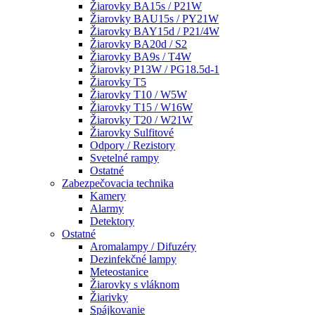
Žiarovky BA15s / P21W
Žiarovky BAU15s / PY21W
Žiarovky BAY15d / P21/4W
Žiarovky BA20d / S2
Žiarovky BA9s / T4W
Žiarovky P13W / PG18.5d-1
Žiarovky T5
Žiarovky T10 / W5W
Žiarovky T15 / W16W
Žiarovky T20 / W21W
Žiarovky Sulfitové
Odpory / Rezistory
Svetelné rampy
Ostatné
Zabezpečovacia technika
Kamery
Alarmy
Detektory
Ostatné
Aromalampy / Difuzéry
Dezinfekčné lampy
Meteostanice
Žiarovky s vláknom
Žiarivky
Spájkovanie