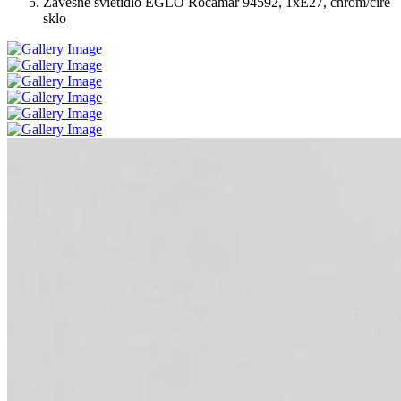
Závesné svietidlo EGLO Rocamar 94592, 1xE27, chróm/číre
sklo