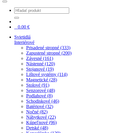
0
0.00
€
Svietidlá
Interiérové
Prisadené stropné (333)
Zapustené stropné (200)
Závesné (161)
Nástenné (120)
Stojanové (19)
Lištové systémy (114)
Magnetické (28)
Stolové (91)
Senzorové (48)
Podlahové (8)
Schodiskové (46)
Batériové (32)
Nočné (82)
Nábytkové (22)
Kúpeľnové (96)
Detské (48)