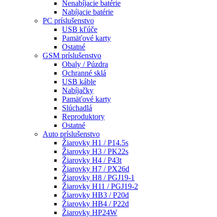
Nenabíjacie batérie
Nabíjacie batérie
PC príslušenstvo
USB kľúče
Pamäťové karty
Ostatné
GSM príslušenstvo
Obaly / Púzdra
Ochranné sklá
USB káble
Nabíjačky
Pamäťové karty
Slúchadlá
Reproduktory
Ostatné
Auto príslušenstvo
Žiarovky H1 / P14.5s
Žiarovky H3 / PK22s
Žiarovky H4 / P43t
Žiarovky H7 / PX26d
Žiarovky H8 / PGJ19-1
Žiarovky H11 / PGJ19-2
Žiarovky HB3 / P20d
Žiarovky HB4 / P22d
Žiarovky HP24W