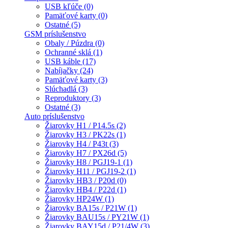
USB kľúče (0)
Pamäťové karty (0)
Ostatné (5)
GSM príslušenstvo
Obaly / Púzdra (0)
Ochranné sklá (1)
USB káble (17)
Nabíjačky (24)
Pamäťové karty (3)
Slúchadlá (3)
Reproduktory (3)
Ostatné (3)
Auto príslušenstvo
Žiarovky H1 / P14.5s (2)
Žiarovky H3 / PK22s (1)
Žiarovky H4 / P43t (3)
Žiarovky H7 / PX26d (5)
Žiarovky H8 / PGJ19-1 (1)
Žiarovky H11 / PGJ19-2 (1)
Žiarovky HB3 / P20d (0)
Žiarovky HB4 / P22d (1)
Žiarovky HP24W (1)
Žiarovky BA15s / P21W (1)
Žiarovky BAU15s / PY21W (1)
Žiarovky BAY15d / P21/4W (3)