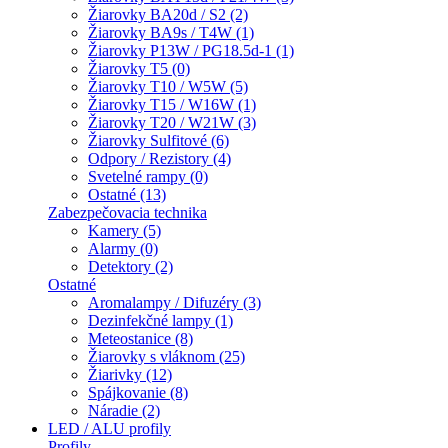
Žiarovky BA20d / S2 (2)
Žiarovky BA9s / T4W (1)
Žiarovky P13W / PG18.5d-1 (1)
Žiarovky T5 (0)
Žiarovky T10 / W5W (5)
Žiarovky T15 / W16W (1)
Žiarovky T20 / W21W (3)
Žiarovky Sulfitové (6)
Odpory / Rezistory (4)
Svetelné rampy (0)
Ostatné (13)
Zabezpečovacia technika
Kamery (5)
Alarmy (0)
Detektory (2)
Ostatné
Aromalampy / Difuzéry (3)
Dezinfekčné lampy (1)
Meteostanice (8)
Žiarovky s vláknom (25)
Žiarivky (12)
Spájkovanie (8)
Náradie (2)
LED / ALU profily
Profily