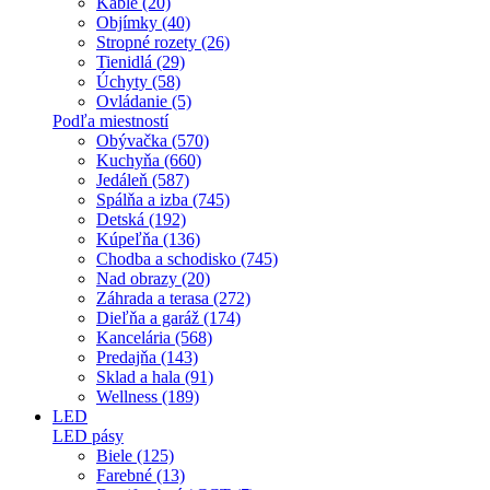
Káble (20)
Objímky (40)
Stropné rozety (26)
Tienidlá (29)
Úchyty (58)
Ovládanie (5)
Podľa miestností
Obývačka (570)
Kuchyňa (660)
Jedáleň (587)
Spálňa a izba (745)
Detská (192)
Kúpeľňa (136)
Chodba a schodisko (745)
Nad obrazy (20)
Záhrada a terasa (272)
Dieľňa a garáž (174)
Kancelária (568)
Predajňa (143)
Sklad a hala (91)
Wellness (189)
LED
LED pásy
Biele (125)
Farebné (13)