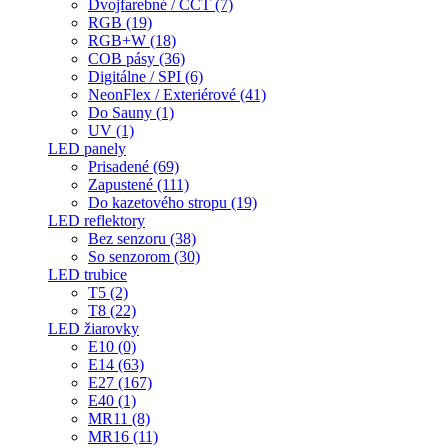
Dvojfarebné / CCT (7)
RGB (19)
RGB+W (18)
COB pásy (36)
Digitálne / SPI (6)
NeonFlex / Exteriérové (41)
Do Sauny (1)
UV (1)
LED panely
Prisadené (69)
Zapustené (111)
Do kazetového stropu (19)
LED reflektory
Bez senzoru (38)
So senzorom (30)
LED trubice
T5 (2)
T8 (22)
LED žiarovky
E10 (0)
E14 (63)
E27 (167)
E40 (1)
MR11 (8)
MR16 (11)