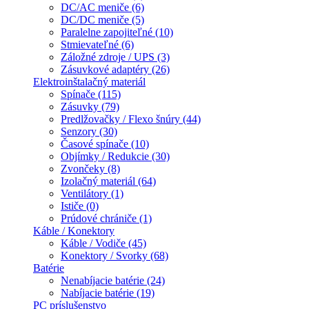
DC/AC meniče (6)
DC/DC meniče (5)
Paralelne zapojiteľné (10)
Stmievateľné (6)
Záložné zdroje / UPS (3)
Zásuvkové adaptéry (26)
Elektroinštalačný materiál
Spínače (115)
Zásuvky (79)
Predlžovačky / Flexo šnúry (44)
Senzory (30)
Časové spínače (10)
Objímky / Redukcie (30)
Zvončeky (8)
Izolačný materiál (64)
Ventilátory (1)
Ističe (0)
Prúdové chrániče (1)
Káble / Konektory
Káble / Vodiče (45)
Konektory / Svorky (68)
Batérie
Nenabíjacie batérie (24)
Nabíjacie batérie (19)
PC príslušenstvo