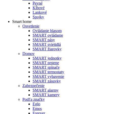
Pevné
Kĺbové
Lankové
Spojky
Smart home
Osvetlenie
Ovládanie hlasom
SMART ovládanie
SMART pásy
SMART svietidlá
SMART žiarovky
Domov
SMART jednotky
SMART prstene
SMART spínače
SMART termostaty
SMART vybavenie
SMART zásuvky
Zabezpečenie
SMART alarmy
SMART kamery
Podľa značky
Eglo
Emos
Forever