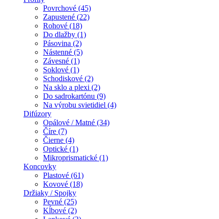
Povrchové (45)
Zapustené (22)
Rohové (18)
Do dlažby (1)
Pásovina (2)
Nástenné (5)
Závesné (1)
Soklové (1)
Schodiskové (2)
Na sklo a plexi (2)
Do sadrokartónu (9)
Na výrobu svietidiel (4)
Difúzory
Opálové / Matné (34)
Číre (7)
Čierne (4)
Optické (1)
Mikroprismatické (1)
Koncovky
Plastové (61)
Kovové (18)
Držiaky / Spojky
Pevné (25)
Kĺbové (2)