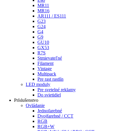
E40
MR11
MR16
AR111 / ES111
G23
G24
G4
G9
GU10
GX53
R7S
Stmievateľné
Filament
Vintage
Multipack
Pre rast rastlín
LED moduly
Pre svetelné reklamy
Do svietidiel
Príslušenstvo
Ovládanie
Jednofarebné
Dvojfarebné / CCT
RGB
RGB+W