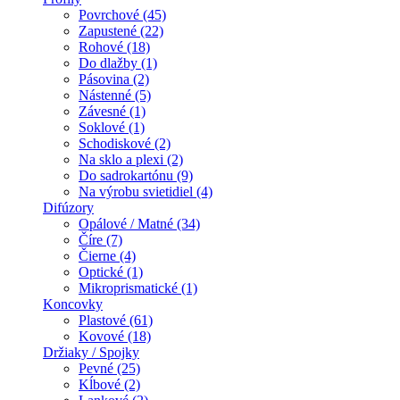
Povrchové (45)
Zapustené (22)
Rohové (18)
Do dlažby (1)
Pásovina (2)
Nástenné (5)
Závesné (1)
Soklové (1)
Schodiskové (2)
Na sklo a plexi (2)
Do sadrokartónu (9)
Na výrobu svietidiel (4)
Difúzory
Opálové / Matné (34)
Číre (7)
Čierne (4)
Optické (1)
Mikroprismatické (1)
Koncovky
Plastové (61)
Kovové (18)
Držiaky / Spojky
Pevné (25)
Kĺbové (2)