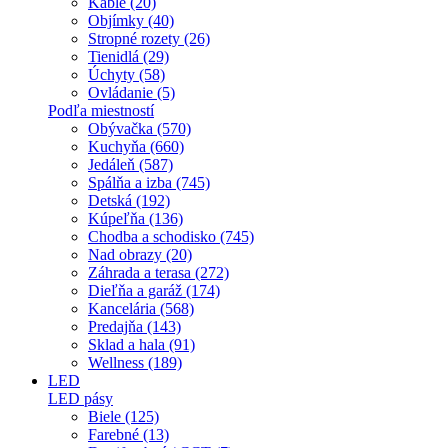
Káble (20)
Objímky (40)
Stropné rozety (26)
Tienidlá (29)
Úchyty (58)
Ovládanie (5)
Podľa miestností
Obývačka (570)
Kuchyňa (660)
Jedáleň (587)
Spálňa a izba (745)
Detská (192)
Kúpeľňa (136)
Chodba a schodisko (745)
Nad obrazy (20)
Záhrada a terasa (272)
Dieľňa a garáž (174)
Kancelária (568)
Predajňa (143)
Sklad a hala (91)
Wellness (189)
LED
LED pásy
Biele (125)
Farebné (13)