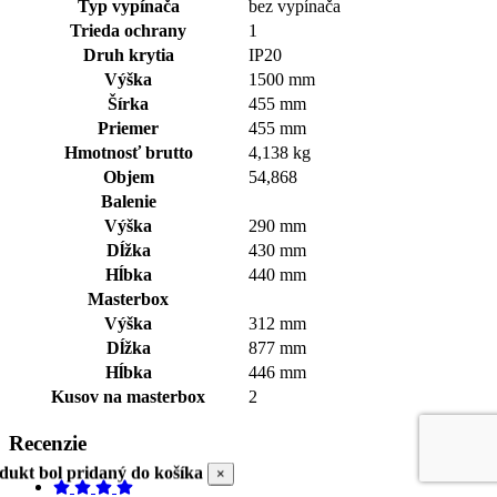
Typ vypínača
bez vypínača
Trieda ochrany
1
Druh krytia
IP20
Výška
1500 mm
Šírka
455 mm
Priemer
455 mm
Hmotnosť brutto
4,138 kg
Objem
54,868
Balenie
Výška
290 mm
Dĺžka
430 mm
Hĺbka
440 mm
Masterbox
Výška
312 mm
Dĺžka
877 mm
Hĺbka
446 mm
Kusov na masterbox
2
Recenzie
dukt bol pridaný do košíka
×