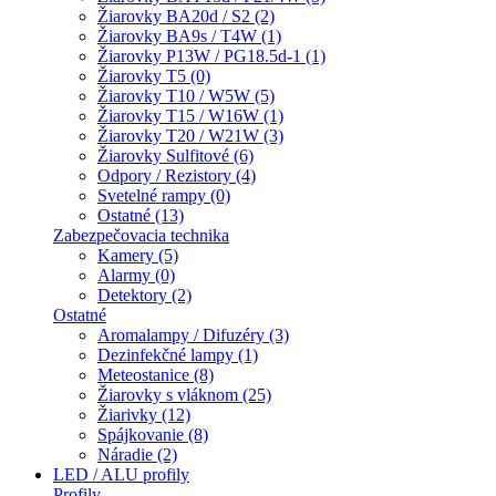
Žiarovky BA20d / S2 (2)
Žiarovky BA9s / T4W (1)
Žiarovky P13W / PG18.5d-1 (1)
Žiarovky T5 (0)
Žiarovky T10 / W5W (5)
Žiarovky T15 / W16W (1)
Žiarovky T20 / W21W (3)
Žiarovky Sulfitové (6)
Odpory / Rezistory (4)
Svetelné rampy (0)
Ostatné (13)
Zabezpečovacia technika
Kamery (5)
Alarmy (0)
Detektory (2)
Ostatné
Aromalampy / Difuzéry (3)
Dezinfekčné lampy (1)
Meteostanice (8)
Žiarovky s vláknom (25)
Žiarivky (12)
Spájkovanie (8)
Náradie (2)
LED / ALU profily
Profily