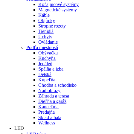
Koľajnicové systémy
Magnetické systémy
Káble
Objímky
Stropné rozety
Tienidlá
Úchyty
Ovládanie
Podľa miestností
Obývačka
Kuchyňa
Jedáleň
Spálňa a izba
Detská
Kúpeľňa
Chodba a schodisko
Nad obrazy
Záhrada a terasa
Dieľňa a garáž
Kancelária
Predajňa
Sklad a hala
Wellness
LED
LED pásy