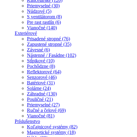
Kancelárske (120)
Priemyselné (30)
Núdzové (5)
S ventilátorom (8)
Pre rast rastlín (6)
Vianočné (140)
Exteriérové
Prisadené stropné (76)
Zapustené stropné (35)
Závesné (6)
Nástenné / Fasádne (102)
Stĺpikové (10)
Pochôdzne (8)
Reflektorové (64)
Senzorové (46)
Batériové (31)
Solárne (24)
Záhradné (130)
Pouličné (21)
Priemyselné (27)
Ručné a čelové (69)
Vianočné (81)
Príslušenstvo
Koľajnicové systémy (82)
Magnetické systémy (18)