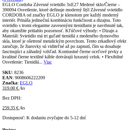
EGLO Cordoba Závesné svietidlo 3xE27 Medené sklo/Čierne –
390094 Osvetlenie, ktoré definuje moderný štýl Závesné svietidlo
CORDOBA od značky EGLO je klenotom pre každý moderný
interiér. Prináša jedinečnú kombináciu funkčnosti a dizajnu. Toto
svietidlo s tromi elegantne zavesenými tienidlami je navrhnuté tak,
aby okamžite pritiahlo pozornosť. Kľúčové výhody: • Dizajn a
Materiál: Svietidlo má tri guľaté tienidlá z medeného dymového
skla, ktoré je ošetrené metalickým povrchom. Tento zrkadlový efekt
zaručuje, že žiarovky sú viditeľné až po zapnutí, čím sa dosahuje
fascinujúci a záhadný vzhľad. Kontrastné čierne oceľové prvky a
kvalitné čierne textilné káble dotvárajú luxusný celok. • Flexibilné
Osvetlenie: Tienidlá...
Viac
SKU
: 8236
EAN
: 9008606222209
Značka
:
EGLO
319.00 €
/ks
Bez DPH:
259.35 €
/ks
Dostupnosť:
K dodaniu zvyčajne do 5-12 dní
Množstvo