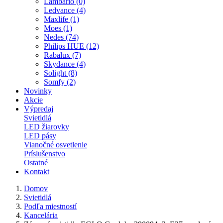
Lambario (0)
Ledvance (4)
Maxlife (1)
Moes (1)
Nedes (74)
Philips HUE (12)
Rabalux (7)
Skydance (4)
Solight (8)
Somfy (2)
Novinky
Akcie
Výpredaj
Svietidlá
LED žiarovky
LED pásy
Vianočné osvetlenie
Príslušenstvo
Ostatné
Kontakt
Domov
Svietidlá
Podľa miestností
Kancelária