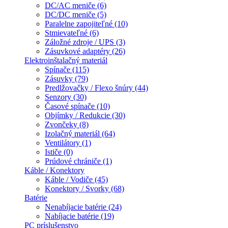
DC/AC meniče (6)
DC/DC meniče (5)
Paralelne zapojiteľné (10)
Stmievateľné (6)
Záložné zdroje / UPS (3)
Zásuvkové adaptéry (26)
Elektroinštalačný materiál
Spínače (115)
Zásuvky (79)
Predlžovačky / Flexo šnúry (44)
Senzory (30)
Časové spínače (10)
Objímky / Redukcie (30)
Zvončeky (8)
Izolačný materiál (64)
Ventilátory (1)
Ističe (0)
Prúdové chrániče (1)
Káble / Konektory
Káble / Vodiče (45)
Konektory / Svorky (68)
Batérie
Nenabíjacie batérie (24)
Nabíjacie batérie (19)
PC príslušenstvo