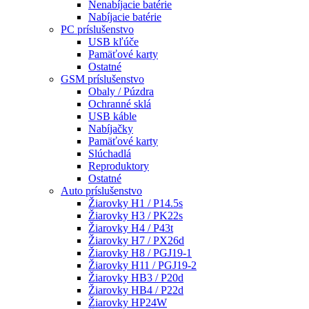
Nenabíjacie batérie
Nabíjacie batérie
PC príslušenstvo
USB kľúče
Pamäťové karty
Ostatné
GSM príslušenstvo
Obaly / Púzdra
Ochranné sklá
USB káble
Nabíjačky
Pamäťové karty
Slúchadlá
Reproduktory
Ostatné
Auto príslušenstvo
Žiarovky H1 / P14.5s
Žiarovky H3 / PK22s
Žiarovky H4 / P43t
Žiarovky H7 / PX26d
Žiarovky H8 / PGJ19-1
Žiarovky H11 / PGJ19-2
Žiarovky HB3 / P20d
Žiarovky HB4 / P22d
Žiarovky HP24W