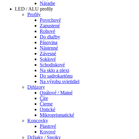
Náradie
LED / ALU profily
Profily
Povrchové
Zapustené
Rohové
Do dlažby
Pásovina
Nástenné
Závesné
Soklové
Schodiskové
Na sklo a plexi
Do sadrokartónu
Na výrobu svietidiel
Difúzory
Opálové / Matné
Číre
Čierne
Optické
Mikroprismatické
Koncovky
Plastové
Kovové
Držiaky / Spojky