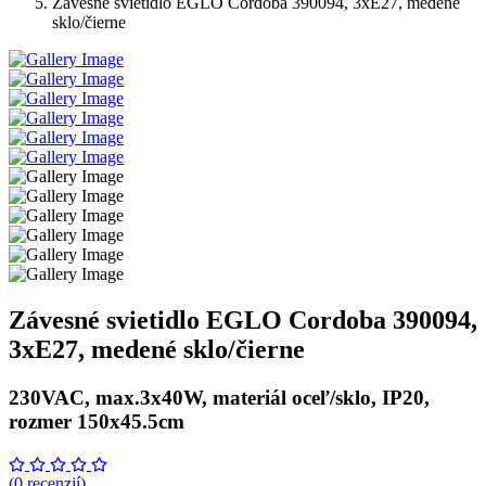
Závesné svietidlo EGLO Cordoba 390094, 3xE27, medené
sklo/čierne
Závesné svietidlo EGLO Cordoba 390094,
3xE27, medené sklo/čierne
230VAC, max.3x40W, materiál oceľ/sklo, IP20,
rozmer 150x45.5cm
(0 recenzií)