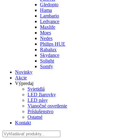
Gledopto
Hama
Lambario
Ledvance
Maxlife
Moes
Nedes
Philips HUE
Rabalux
Skydance
Solight
Somfy
Novinky
Akcie
Výpredaj
Svietidlá
LED žiarovky
LED pásy
Vianočné osvetlenie
Príslušenstvo
Ostatné
Kontakt
Hladať