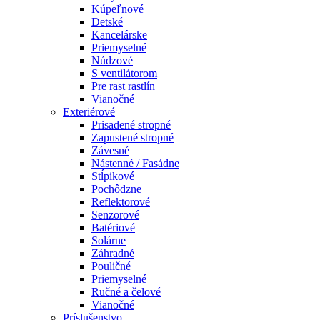
Kúpeľnové
Detské
Kancelárske
Priemyselné
Núdzové
S ventilátorom
Pre rast rastlín
Vianočné
Exteriérové
Prisadené stropné
Zapustené stropné
Závesné
Nástenné / Fasádne
Stĺpikové
Pochôdzne
Reflektorové
Senzorové
Batériové
Solárne
Záhradné
Pouličné
Priemyselné
Ručné a čelové
Vianočné
Príslušenstvo