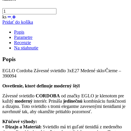
ks
Pridať do košíka
Popis
Parametre
Recenzie
Na stiahnutie
Popis
EGLO Cordoba Závesné svietidlo 3xE27 Medené sklo/Čierne –
390094
Osvetlenie, ktoré definuje moderný štýl
Závesné svietidlo
CORDOBA
od značky EGLO je klenotom pre
každý
moderný
interiér. Prináša
jedinečnú
kombináciu funkčnosti
a dizajnu. Toto svietidlo s tromi elegantne zavesenými tienidlami je
navrhnuté tak, aby okamžite pritiahlo pozornosť.
Kľúčové výhody:
•
Dizajn a Materiál:
Svietidlo má tri guľaté tienidlá z medeného