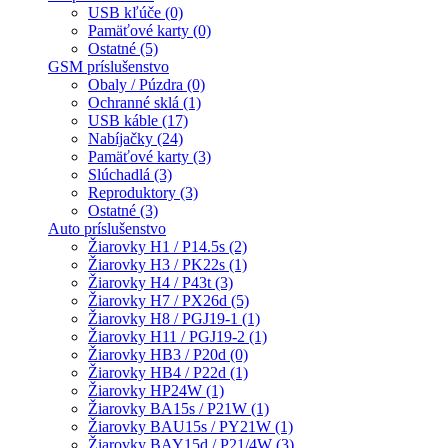
USB kľúče (0)
Pamäťové karty (0)
Ostatné (5)
GSM príslušenstvo
Obaly / Púzdra (0)
Ochranné sklá (1)
USB káble (17)
Nabíjačky (24)
Pamäťové karty (3)
Slúchadlá (3)
Reproduktory (3)
Ostatné (3)
Auto príslušenstvo
Žiarovky H1 / P14.5s (2)
Žiarovky H3 / PK22s (1)
Žiarovky H4 / P43t (3)
Žiarovky H7 / PX26d (5)
Žiarovky H8 / PGJ19-1 (1)
Žiarovky H11 / PGJ19-2 (1)
Žiarovky HB3 / P20d (0)
Žiarovky HB4 / P22d (1)
Žiarovky HP24W (1)
Žiarovky BA15s / P21W (1)
Žiarovky BAU15s / PY21W (1)
Žiarovky BAY15d / P21/4W (3)