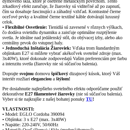
dymového skla, ktoré je ošetrené metalickým povrchom. Tento
zrkadlový efekt zaručuje, že žiarovky sú viditeľné až po zapnutí,
čím sa dosahuje fascinujúci a záhadný vzhľad. Kontrastné čierne
oceľové prvky a kvalitné čierne textilné káble dotvárajú luxusný
celok.
•
Flexibilné Osvetlenie:
Tienidlá sú zavesené v rôznych výškach,
čo dodáva svietidlu dynamiku a zaisťuje optimálne rozptýlenie
svetla. Je ideálne nad jedálenský stôl, do obývacej izby, alebo ako
centrálny prvok do vstupnej haly.
•
Jednoduchá Inštalácia Žiaroviek:
Vďaka trom štandardným
objímkam E27 si môžete vybrať akékoľvek svetelné zdroje (max.
3x40W), ktoré dokonale zodpovedajú Vašim preferenciám pre farbu
a intenzitu svetla (žiarovky nie sú súčasťou balenia).
Doprajte
svojmu
domovu
špičkový
dizajnový kúsok, ktorý Váš
interiér rozžiari
eleganciou
a
štýlom!
Pre dosiahnutie najlepšieho svetelného efektu odporúčame použiť
dekoratívne
E27 filamentové žiarovky
(nie sú súčasťou balenia).
Vyber si tie najkrajšie z našej bohatej ponuky
TU
!
VLASTNOSTI:
• Model: EGLO Cordoba 390094
• Objímka: 3 x E27 (max. 3x40W)
• Napätie: 220-240V, 50/60Hz
• Materiál: Oceľ (čierna) / Sklo (medená/dymová)