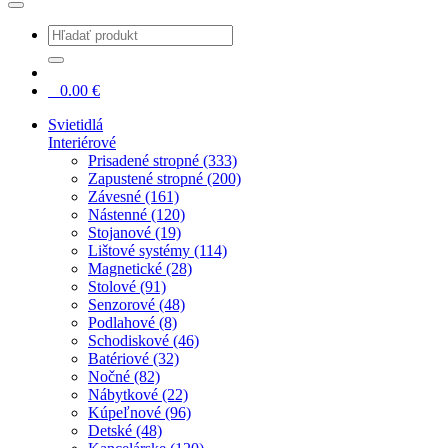
0
0.00
€
Svietidlá
Interiérové
Prisadené stropné (333)
Zapustené stropné (200)
Závesné (161)
Nástenné (120)
Stojanové (19)
Lištové systémy (114)
Magnetické (28)
Stolové (91)
Senzorové (48)
Podlahové (8)
Schodiskové (46)
Batériové (32)
Nočné (82)
Nábytkové (22)
Kúpeľnové (96)
Detské (48)