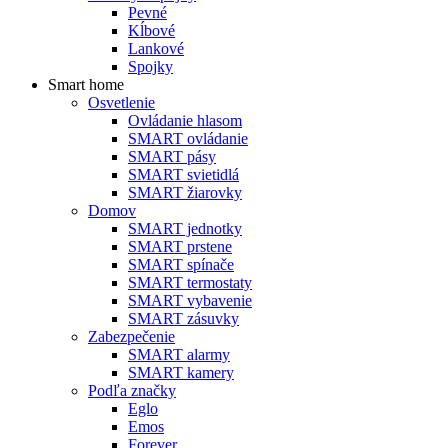
Pevné
Kĺbové
Lankové
Spojky
Smart home
Osvetlenie
Ovládanie hlasom
SMART ovládanie
SMART pásy
SMART svietidlá
SMART žiarovky
Domov
SMART jednotky
SMART prstene
SMART spínače
SMART termostaty
SMART vybavenie
SMART zásuvky
Zabezpečenie
SMART alarmy
SMART kamery
Podľa značky
Eglo
Emos
Forever