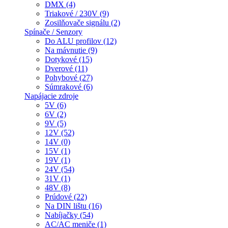
DMX (4)
Triakové / 230V (9)
Zosilňovače signálu (2)
Spínače / Senzory
Do ALU profilov (12)
Na mávnutie (9)
Dotykové (15)
Dverové (11)
Pohybové (27)
Súmrakové (6)
Napájacie zdroje
5V (6)
6V (2)
9V (5)
12V (52)
14V (0)
15V (1)
19V (1)
24V (54)
31V (1)
48V (8)
Prúdové (22)
Na DIN lištu (16)
Nabíjačky (54)
AC/AC meniče (1)