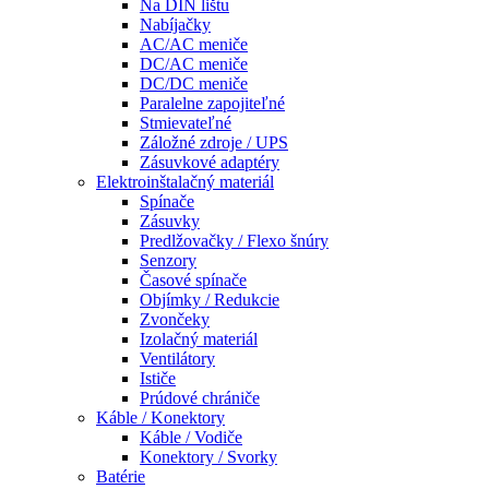
Na DIN lištu
Nabíjačky
AC/AC meniče
DC/AC meniče
DC/DC meniče
Paralelne zapojiteľné
Stmievateľné
Záložné zdroje / UPS
Zásuvkové adaptéry
Elektroinštalačný materiál
Spínače
Zásuvky
Predlžovačky / Flexo šnúry
Senzory
Časové spínače
Objímky / Redukcie
Zvončeky
Izolačný materiál
Ventilátory
Ističe
Prúdové chrániče
Káble / Konektory
Káble / Vodiče
Konektory / Svorky
Batérie