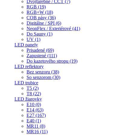
Dvojfarebné / CCT (7)
RGB (19)
RGB+W (18)
COB pásy (36)
Digitálne / SPI (6)
NeonFlex / Exteriérové (41)
Do Sauny (1)
UV (1)
LED panely
Prisadené (69)
Zapustené (111)
Do kazetového stropu (19)
LED reflektory
Bez senzoru (38)
So senzorom (30)
LED trubice
T5 (2)
T8 (22)
LED žiarovky
E10 (0)
E14 (63)
E27 (167)
E40 (1)
MR11 (8)
MR16 (11)