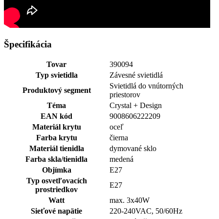
Špecifikácia
Tovar
390094
Typ svietidla
Závesné svietidlá
Svietidlá do vnútorných
Produktový segment
priestorov
Téma
Crystal + Design
EAN kód
9008606222209
Materiál krytu
oceľ
Farba krytu
čierna
Materiál tienidla
dymované sklo
Farba skla/tienidla
medená
Objímka
E27
Typ osvetľovacích
E27
prostriedkov
Watt
max. 3x40W
Sieťové napätie
220-240VAC, 50/60Hz