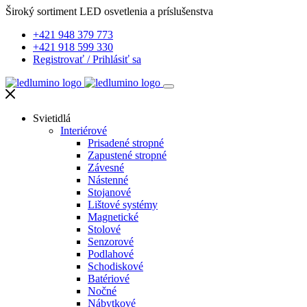
Široký sortiment LED osvetlenia a príslušenstva
+421 948 379 773
+421 918 599 330
Registrovať
/
Prihlásiť sa
Svietidlá
Interiérové
Prisadené stropné
Zapustené stropné
Závesné
Nástenné
Stojanové
Lištové systémy
Magnetické
Stolové
Senzorové
Podlahové
Schodiskové
Batériové
Nočné
Nábytkové