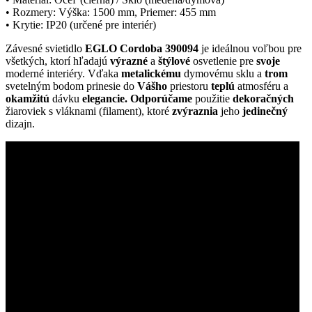
• Rozmery: Výška: 1500 mm, Priemer: 455 mm
• Krytie: IP20 (určené pre interiér)
Závesné svietidlo
EGLO Cordoba 390094
je ideálnou voľbou pre
všetkých, ktorí hľadajú
výrazné
a
štýlové
osvetlenie pre
svoje
moderné interiéry. Vďaka
metalickému
dymovému sklu a
trom
svetelným bodom prinesie do
Vášho
priestoru
teplú
atmosféru a
okamžitú
dávku
elegancie. Odporúčame
použitie
dekoračných
žiaroviek s vláknami (filament), ktoré
zvýraznia
jeho
jedinečný
dizajn.