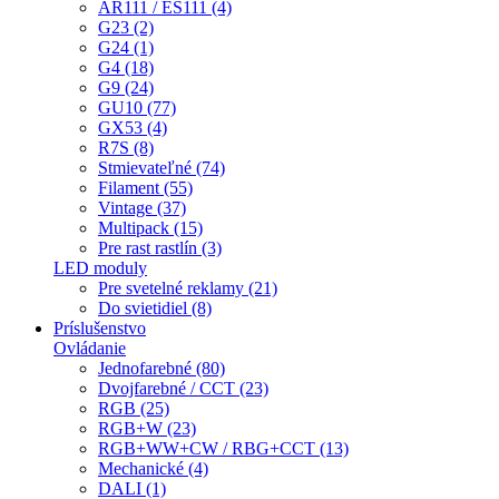
AR111 / ES111 (4)
G23 (2)
G24 (1)
G4 (18)
G9 (24)
GU10 (77)
GX53 (4)
R7S (8)
Stmievateľné (74)
Filament (55)
Vintage (37)
Multipack (15)
Pre rast rastlín (3)
LED moduly
Pre svetelné reklamy (21)
Do svietidiel (8)
Príslušenstvo
Ovládanie
Jednofarebné (80)
Dvojfarebné / CCT (23)
RGB (25)
RGB+W (23)
RGB+WW+CW / RBG+CCT (13)
Mechanické (4)
DALI (1)