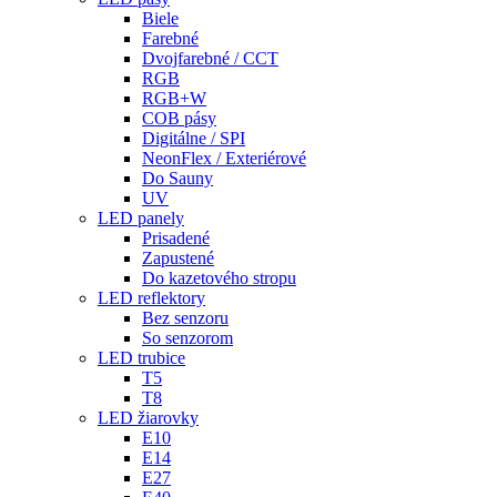
Biele
Farebné
Dvojfarebné / CCT
RGB
RGB+W
COB pásy
Digitálne / SPI
NeonFlex / Exteriérové
Do Sauny
UV
LED panely
Prisadené
Zapustené
Do kazetového stropu
LED reflektory
Bez senzoru
So senzorom
LED trubice
T5
T8
LED žiarovky
E10
E14
E27