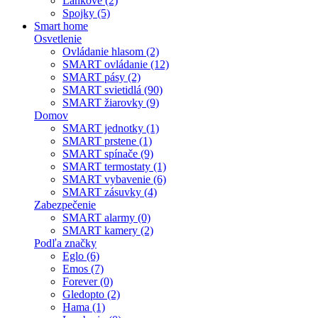
Lankové (2)
Spojky (5)
Smart home
Osvetlenie
Ovládanie hlasom (2)
SMART ovládanie (12)
SMART pásy (2)
SMART svietidlá (90)
SMART žiarovky (9)
Domov
SMART jednotky (1)
SMART prstene (1)
SMART spínače (9)
SMART termostaty (1)
SMART vybavenie (6)
SMART zásuvky (4)
Zabezpečenie
SMART alarmy (0)
SMART kamery (2)
Podľa značky
Eglo (6)
Emos (7)
Forever (0)
Gledopto (2)
Hama (1)