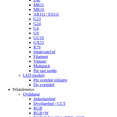
E40
MR11
MR16
AR111 / ES111
G23
G24
G4
G9
GU10
GX53
R7S
Stmievateľné
Filament
Vintage
Multipack
Pre rast rastlín
LED moduly
Pre svetelné reklamy
Do svietidiel
Príslušenstvo
Ovládanie
Jednofarebné
Dvojfarebné / CCT
RGB
RGB+W