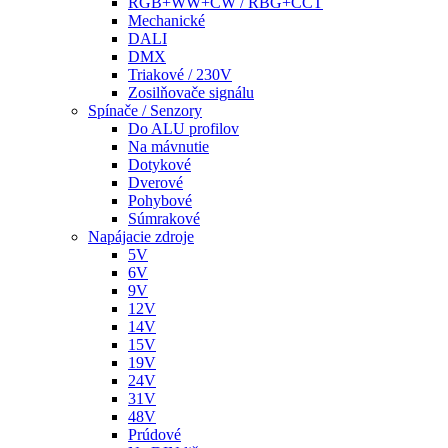
RGB+WW+CW / RBG+CCT
Mechanické
DALI
DMX
Triakové / 230V
Zosilňovače signálu
Spínače / Senzory
Do ALU profilov
Na mávnutie
Dotykové
Dverové
Pohybové
Súmrakové
Napájacie zdroje
5V
6V
9V
12V
14V
15V
19V
24V
31V
48V
Prúdové