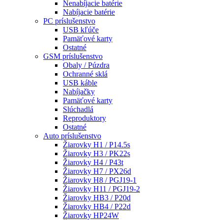
Nenabíjacie batérie
Nabíjacie batérie
PC príslušenstvo
USB kľúče
Pamäťové karty
Ostatné
GSM príslušenstvo
Obaly / Púzdra
Ochranné sklá
USB káble
Nabíjačky
Pamäťové karty
Slúchadlá
Reproduktory
Ostatné
Auto príslušenstvo
Žiarovky H1 / P14.5s
Žiarovky H3 / PK22s
Žiarovky H4 / P43t
Žiarovky H7 / PX26d
Žiarovky H8 / PGJ19-1
Žiarovky H11 / PGJ19-2
Žiarovky HB3 / P20d
Žiarovky HB4 / P22d
Žiarovky HP24W