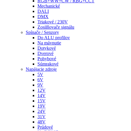
RGB+WW+CW / RBG+CCT
Mechanické
DALI
DMX
Triakové / 230V
Zosilňovače signálu
Spínače / Senzory
Do ALU profilov
Na mávnutie
Dotykové
Dverové
Pohybové
Súmrakové
Napájacie zdroje
5V
6V
9V
12V
14V
15V
19V
24V
31V
48V
Prúdové