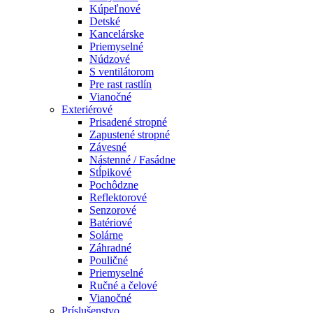
Kúpeľnové
Detské
Kancelárske
Priemyselné
Núdzové
S ventilátorom
Pre rast rastlín
Vianočné
Exteriérové
Prisadené stropné
Zapustené stropné
Závesné
Nástenné / Fasádne
Stĺpikové
Pochôdzne
Reflektorové
Senzorové
Batériové
Solárne
Záhradné
Pouličné
Priemyselné
Ručné a čelové
Vianočné
Príslušenstvo