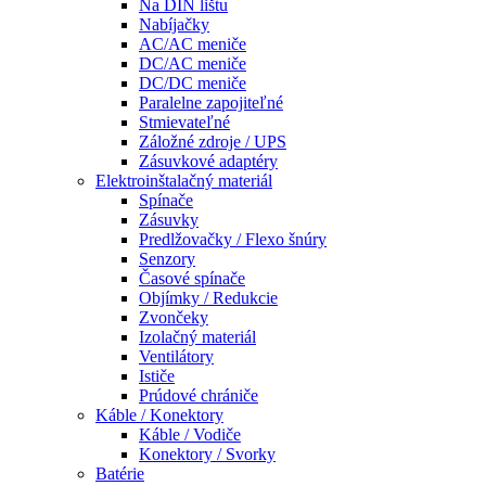
Na DIN lištu
Nabíjačky
AC/AC meniče
DC/AC meniče
DC/DC meniče
Paralelne zapojiteľné
Stmievateľné
Záložné zdroje / UPS
Zásuvkové adaptéry
Elektroinštalačný materiál
Spínače
Zásuvky
Predlžovačky / Flexo šnúry
Senzory
Časové spínače
Objímky / Redukcie
Zvončeky
Izolačný materiál
Ventilátory
Ističe
Prúdové chrániče
Káble / Konektory
Káble / Vodiče
Konektory / Svorky
Batérie