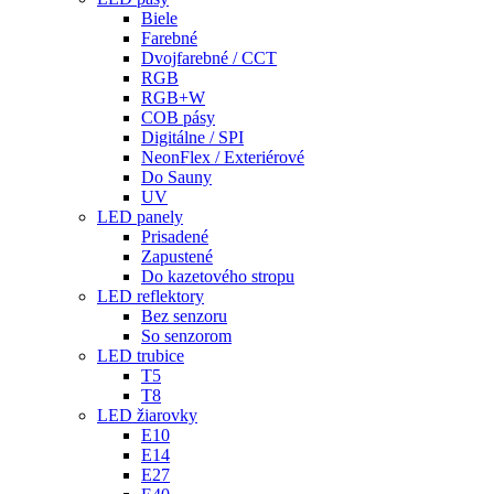
Biele
Farebné
Dvojfarebné / CCT
RGB
RGB+W
COB pásy
Digitálne / SPI
NeonFlex / Exteriérové
Do Sauny
UV
LED panely
Prisadené
Zapustené
Do kazetového stropu
LED reflektory
Bez senzoru
So senzorom
LED trubice
T5
T8
LED žiarovky
E10
E14
E27