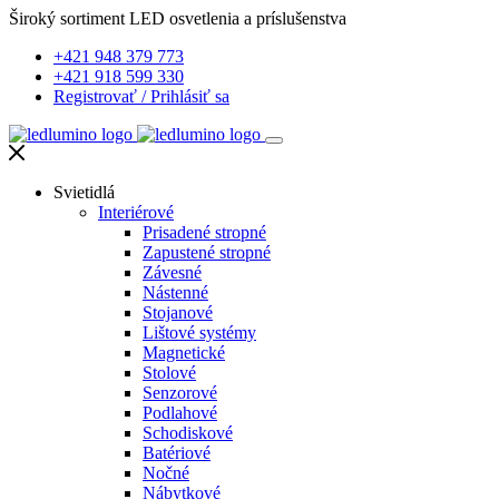
Široký sortiment LED osvetlenia a príslušenstva
+421 948 379 773
+421 918 599 330
Registrovať
/
Prihlásiť sa
Svietidlá
Interiérové
Prisadené stropné
Zapustené stropné
Závesné
Nástenné
Stojanové
Lištové systémy
Magnetické
Stolové
Senzorové
Podlahové
Schodiskové
Batériové
Nočné
Nábytkové