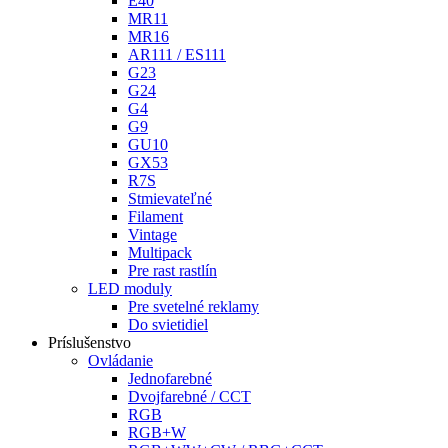
E40
MR11
MR16
AR111 / ES111
G23
G24
G4
G9
GU10
GX53
R7S
Stmievateľné
Filament
Vintage
Multipack
Pre rast rastlín
LED moduly
Pre svetelné reklamy
Do svietidiel
Príslušenstvo
Ovládanie
Jednofarebné
Dvojfarebné / CCT
RGB
RGB+W