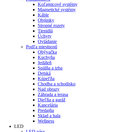
Koľajnicové systémy
Magnetické systémy
Káble
Objímky
Stropné rozety
Tienidlá
Úchyty
Ovládanie
Podľa miestností
Obývačka
Kuchyňa
Jedáleň
Spálňa a izba
Detská
Kúpeľňa
Chodba a schodisko
Nad obrazy
Záhrada a terasa
Dieľňa a garáž
Kancelária
Predajňa
Sklad a hala
Wellness
LED
LED pásy