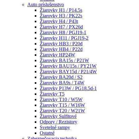
Auto príslušenstvo
Žiarovky H1 / P14.5s
Žiarovky H3 / PK22s
Žiarovky H4 / P43t
Žiarovky H7 / PX26d
Žiarovky H8 / PGJ19-1
Žiarovky H11 / PGJ19-2
Žiarovky HB3 / P20d
Žiarovky HB4 / P22d
Žiarovky HP24W
Žiarovky BA15s / P21W
Žiarovky BAU15s / PY21W
Žiarovky BAY15d / P21/4W
Žiarovky BA20d / S2
Žiarovky BA9s / T4W
Žiarovky P13W / PG18.5d-1
Žiarovky T5
Žiarovky T10 / W5W
Žiarovky T15 / W16W
Žiarovky T20 / W21W
Žiarovky Sulfitové
Odpory / Rezistory
Svetelné rampy
Ostatné
Zabezpečovacia technika