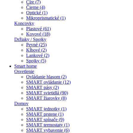
Číre (7)
Čierne (4)
Optické (1)
Mikroprismatické (1)
Koncovky
Plastové (61)
Kovové (18)
Držiaky / Spojky
Pevné (25)
Kĺbové (2)
Lankové (2)
Spojky (5)
Smart home
Osvetlenie
Ovládanie hlasom (2)
SMART ovládanie (12)
SMART pásy (2)
SMART svietidlá (90)
SMART žiarovky (8)
Domov
SMART jednotky (1)
SMART prstene (1)
SMART spínače (9)
SMART termostaty (1)
SMART vybavenie (6)