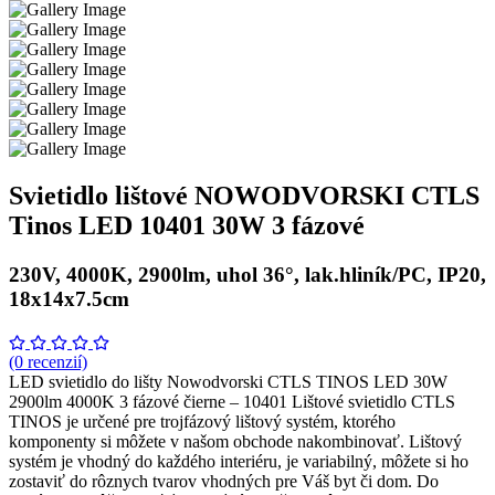
Svietidlo lištové NOWODVORSKI CTLS
Tinos LED 10401 30W 3 fázové
230V, 4000K, 2900lm, uhol 36°, lak.hliník/PC, IP20,
18x14x7.5cm
(0 recenzií)
LED svietidlo do lišty Nowodvorski CTLS TINOS LED 30W
2900lm 4000K 3 fázové čierne – 10401 Lištové svietidlo CTLS
TINOS je určené pre trojfázový lištový systém, ktorého
komponenty si môžete v našom obchode nakombinovať. Lištový
systém je vhodný do každého interiéru, je variabilný, môžete si ho
zostaviť do rôznych tvarov vhodných pre Váš byt či dom. Do