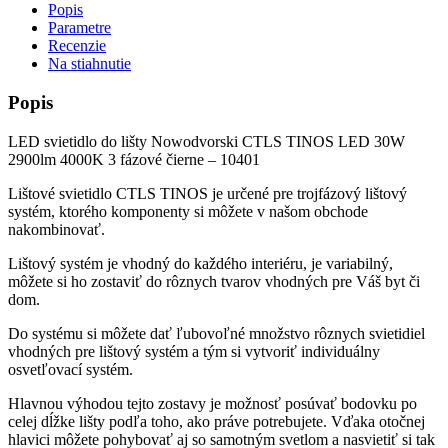
Popis
Parametre
Recenzie
Na stiahnutie
Popis
LED svietidlo do lišty Nowodvorski CTLS TINOS LED 30W
2900lm 4000K 3 fázové čierne – 10401
Lištové svietidlo CTLS TINOS je určené pre trojfázový lištový
systém, ktorého komponenty si môžete v našom obchode
nakombinovať.
Lištový systém je vhodný do každého interiéru, je variabilný,
môžete si ho zostaviť do rôznych tvarov vhodných pre Váš byt či
dom.
Do systému si môžete dať ľubovoľné množstvo rôznych svietidiel
vhodných pre lištový systém a tým si vytvoriť individuálny
osvetľovací systém.
Hlavnou výhodou tejto zostavy je možnosť posúvať bodovku po
celej dĺžke lišty podľa toho, ako práve potrebujete. Vďaka otočnej
hlavici môžete pohybovať aj so samotným svetlom a nasvietiť si tak