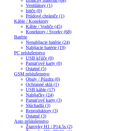
Izolačný materiál (64)
Ventilátory (1)
Ističe (0)
Prúdové chrániče (1)
Káble / Konektory
Káble / Vodiče (45)
Konektory / Svorky (68)
Batérie
Nenabíjacie batérie (24)
Nabíjacie batérie (19)
PC príslušenstvo
USB kľúče (0)
Pamäťové karty (0)
Ostatné (5)
GSM príslušenstvo
Obaly / Púzdra (0)
Ochranné sklá (1)
USB káble (17)
Nabíjačky (24)
Pamäťové karty (3)
Slúchadlá (3)
Reproduktory (3)
Ostatné (3)
Auto príslušenstvo
Žiarovky H1 / P14.5s (2)