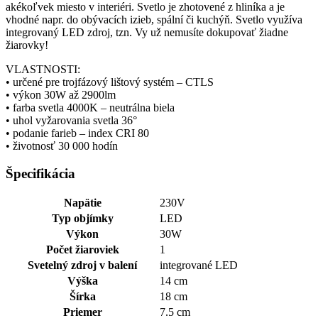
akékoľvek miesto v interiéri. Svetlo je zhotovené z hliníka a je
vhodné napr. do obývacích izieb, spální či kuchýň. Svetlo využíva
integrovaný LED zdroj, tzn. Vy už nemusíte dokupovať žiadne
žiarovky!
VLASTNOSTI:
• určené pre trojfázový lištový systém – CTLS
• výkon 30W až 2900lm
• farba svetla 4000K – neutrálna biela
• uhol vyžarovania svetla 36°
• podanie farieb – index CRI 80
• životnosť 30 000 hodín
Špecifikácia
Napätie
230V
Typ objímky
LED
Výkon
30W
Počet žiaroviek
1
Svetelný zdroj v balení
integrované LED
Výška
14 cm
Šírka
18 cm
Priemer
7.5 cm