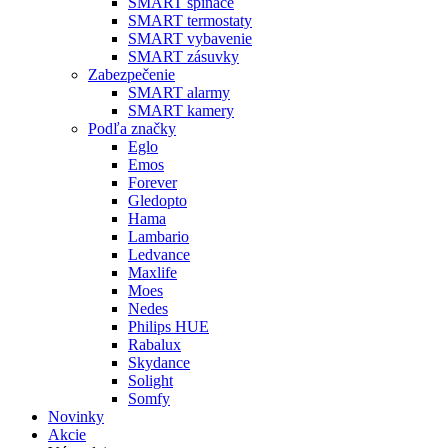
SMART spínače
SMART termostaty
SMART vybavenie
SMART zásuvky
Zabezpečenie
SMART alarmy
SMART kamery
Podľa značky
Eglo
Emos
Forever
Gledopto
Hama
Lambario
Ledvance
Maxlife
Moes
Nedes
Philips HUE
Rabalux
Skydance
Solight
Somfy
Novinky
Akcie