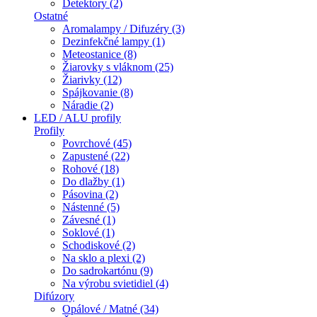
Detektory (2)
Ostatné
Aromalampy / Difuzéry (3)
Dezinfekčné lampy (1)
Meteostanice (8)
Žiarovky s vláknom (25)
Žiarivky (12)
Spájkovanie (8)
Náradie (2)
LED / ALU profily
Profily
Povrchové (45)
Zapustené (22)
Rohové (18)
Do dlažby (1)
Pásovina (2)
Nástenné (5)
Závesné (1)
Soklové (1)
Schodiskové (2)
Na sklo a plexi (2)
Do sadrokartónu (9)
Na výrobu svietidiel (4)
Difúzory
Opálové / Matné (34)