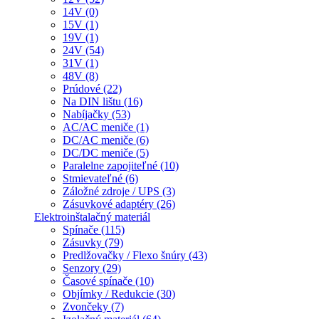
14V (0)
15V (1)
19V (1)
24V (54)
31V (1)
48V (8)
Prúdové (22)
Na DIN lištu (16)
Nabíjačky (53)
AC/AC meniče (1)
DC/AC meniče (6)
DC/DC meniče (5)
Paralelne zapojiteľné (10)
Stmievateľné (6)
Záložné zdroje / UPS (3)
Zásuvkové adaptéry (26)
Elektroinštalačný materiál
Spínače (115)
Zásuvky (79)
Predlžovačky / Flexo šnúry (43)
Senzory (29)
Časové spínače (10)
Objímky / Redukcie (30)
Zvončeky (7)