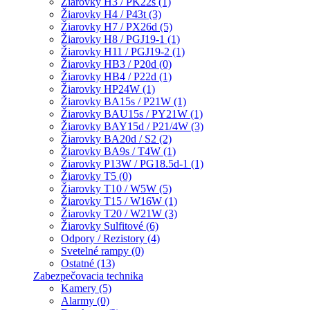
Žiarovky H3 / PK22s (1)
Žiarovky H4 / P43t (3)
Žiarovky H7 / PX26d (5)
Žiarovky H8 / PGJ19-1 (1)
Žiarovky H11 / PGJ19-2 (1)
Žiarovky HB3 / P20d (0)
Žiarovky HB4 / P22d (1)
Žiarovky HP24W (1)
Žiarovky BA15s / P21W (1)
Žiarovky BAU15s / PY21W (1)
Žiarovky BAY15d / P21/4W (3)
Žiarovky BA20d / S2 (2)
Žiarovky BA9s / T4W (1)
Žiarovky P13W / PG18.5d-1 (1)
Žiarovky T5 (0)
Žiarovky T10 / W5W (5)
Žiarovky T15 / W16W (1)
Žiarovky T20 / W21W (3)
Žiarovky Sulfitové (6)
Odpory / Rezistory (4)
Svetelné rampy (0)
Ostatné (13)
Zabezpečovacia technika
Kamery (5)
Alarmy (0)