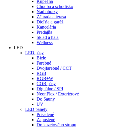
Kúpeľňa
Chodba a schodisko
Nad obrazy
Záhrada a terasa
Dieľňa a garáž
Kancelária
Predajňa
Sklad a hala
Wellness
LED
LED pásy
Biele
Farebné
Dvojfarebné / CCT
RGB
RGB+W
COB pásy
Digitálne / SPI
NeonFlex / Exteriérové
Do Sauny
UV
LED panely
Prisadené
Zapustené
Do kazetového stropu