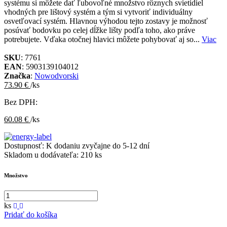
systému si môžete dať ľubovoľné množstvo rôznych svietidiel
vhodných pre lištový systém a tým si vytvoriť individuálny
osvetľovací systém. Hlavnou výhodou tejto zostavy je možnosť
posúvať bodovku po celej dĺžke lišty podľa toho, ako práve
potrebujete. Vďaka otočnej hlavici môžete pohybovať aj so...
Viac
SKU
: 7761
EAN
: 5903139104012
Značka
:
Nowodvorski
73.90 €
/ks
Bez DPH:
60.08 €
/ks
Dostupnosť:
K dodaniu zvyčajne do 5-12 dní
Skladom u dodávateľa:
210 ks
Množstvo
ks
Pridať do košíka