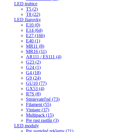
LED trubice
T5 (2)
T8 (22)
LED žiarovky
E10 (0)
E14 (64)
E27 (166)
E40 (1)
MR11 (8)
MR16 (11)
AR111 / ES111 (4)
G23 (2)
G24 (1)
G4 (18)
G9 (24)
GU10 (77)
GX53 (4)
R7S (8)
Stmievateľné (73)
Filament (55)
Vintage (37)
Multipack (15)
Pre rast rastlín (3)
LED moduly
Pre svetelné reklamy (21)