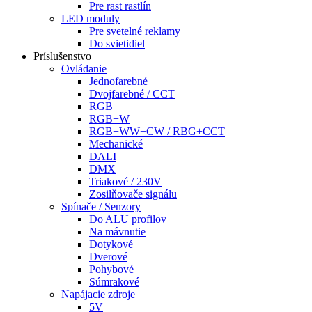
Pre rast rastlín
LED moduly
Pre svetelné reklamy
Do svietidiel
Príslušenstvo
Ovládanie
Jednofarebné
Dvojfarebné / CCT
RGB
RGB+W
RGB+WW+CW / RBG+CCT
Mechanické
DALI
DMX
Triakové / 230V
Zosilňovače signálu
Spínače / Senzory
Do ALU profilov
Na mávnutie
Dotykové
Dverové
Pohybové
Súmrakové
Napájacie zdroje
5V