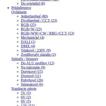
Do svietidiel (8)
Príslušenstvo
Ovládanie
Jednofarebné (80)
Dvojfarebné / CCT (23)
RGB (25)
RGB+W (23)
RGB+WW+CW / RBG+CCT (13)
Mechanické (4)
DALI (1)
DMX (4)
Triakové / 230V (9)
Zosilňovače signálu (2)
Spínače / Senzory
Do ALU profilov (12)
Na mávnutie (9)
Dotykové (15)
Dverové (11)
Pohybové (26)
Súmrakové (6)
Napájacie zdroje
5V (5)
6V (2)
9V (5)
12V (52)