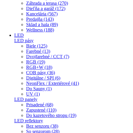
Záhrada a terasa (270)
Dieľňa a garáž (172)
Kancelária (567)
Predajňa (143)
Sklad a hala (89)
Wellness (188)
LED
LED pásy
Biele (125)
Farebné (13)
Dvojfarebné / CCT (7)
RGB (19)
RGB+W (18)
COB pásy (36)
Digitálne / SPI (6)
NeonFlex / Exteriérové (41)
Do Sauny (1)
UV (1)
LED panely
Prisadené (68)
Zapustené (110)
Do kazetového stropu (19)
LED reflektory
Bez senzoru (38)
So senzorom (28)