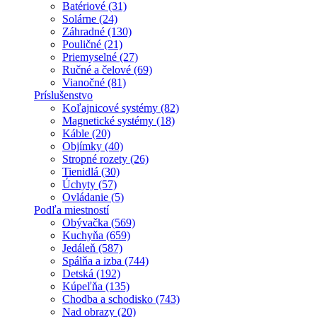
Batériové (31)
Solárne (24)
Záhradné (130)
Pouličné (21)
Priemyselné (27)
Ručné a čelové (69)
Vianočné (81)
Príslušenstvo
Koľajnicové systémy (82)
Magnetické systémy (18)
Káble (20)
Objímky (40)
Stropné rozety (26)
Tienidlá (30)
Úchyty (57)
Ovládanie (5)
Podľa miestností
Obývačka (569)
Kuchyňa (659)
Jedáleň (587)
Spálňa a izba (744)
Detská (192)
Kúpeľňa (135)
Chodba a schodisko (743)
Nad obrazy (20)