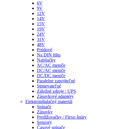
6V
9V
12V
14V
15V
19V
24V
31V
48V
Prúdové
Na DIN lištu
Nabíjačky
AC/AC meniče
DC/AC meniče
DC/DC meniče
Paralelne zapojiteľné
Stmievateľné
Záložné zdroje / UPS
Zásuvkové adaptéry
Elektroinštalačný materiál
Spínače
Zásuvky
Predlžovačky / Flexo šnúry
Senzory
Časové spínače