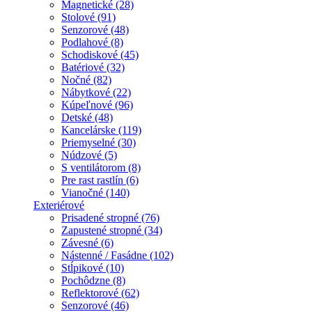
Magnetické (28)
Stolové (91)
Senzorové (48)
Podlahové (8)
Schodiskové (45)
Batériové (32)
Nočné (82)
Nábytkové (22)
Kúpeľnové (96)
Detské (48)
Kancelárske (119)
Priemyselné (30)
Núdzové (5)
S ventilátorom (8)
Pre rast rastlín (6)
Vianočné (140)
Exteriérové
Prisadené stropné (76)
Zapustené stropné (34)
Závesné (6)
Nástenné / Fasádne (102)
Stĺpikové (10)
Pochôdzne (8)
Reflektorové (62)
Senzorové (46)