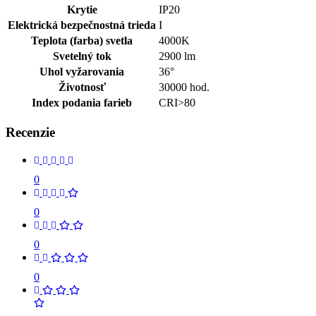
Krytie
IP20
Elektrická bezpečnostná trieda
I
Teplota (farba) svetla
4000K
Svetelný tok
2900 lm
Uhol vyžarovania
36°
Životnosť
30000 hod.
Index podania farieb
CRI>80
Recenzie
0
0
0
0