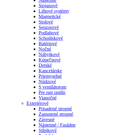
Nástenné
Stojanové
Lištové systémy
Magnetické
Stolové
Senzorové
Podlahové
Schodiskové
Batériové
Nočné
Nábytkové
Kúpeľnové
Detské
Kancelárske
Priemyselné
Núdzové
S ventilátorom
Pre rast rastlín
Vianočné
Exteriérové
Prisadené stropné
Zapustené stropné
Závesné
Nástenné / Fasádne
Stĺpikové