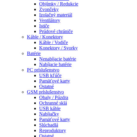
Objímky / Redukcie
Zvončeky
Izolačný materiál
Ventilátory
Ističe
Prúdové chrániče
Káble / Konektory
Káble / Vodiče
Konektory / Svorky
Batérie
Nenabíjacie batérie
Nabíjacie batérie
PC príslušenstvo
USB kľúče
Pamäťové karty
Ostatné
GSM príslušenstvo
Obaly / Púzdra
Ochranné sklá
USB káble
Nabíjačky
Pamäťové karty
Slúchadlá
Reproduktory
Ostatné