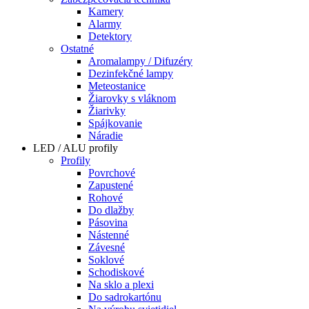
Kamery
Alarmy
Detektory
Ostatné
Aromalampy / Difuzéry
Dezinfekčné lampy
Meteostanice
Žiarovky s vláknom
Žiarivky
Spájkovanie
Náradie
LED / ALU profily
Profily
Povrchové
Zapustené
Rohové
Do dlažby
Pásovina
Nástenné
Závesné
Soklové
Schodiskové
Na sklo a plexi
Do sadrokartónu