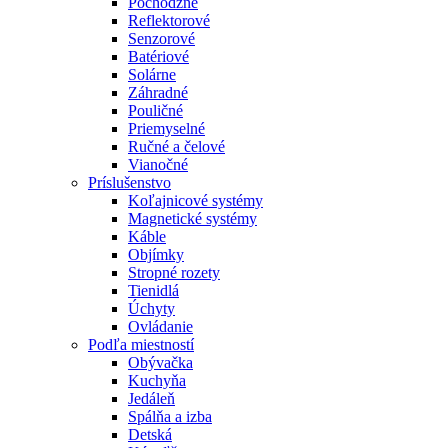
Pochôdzne
Reflektorové
Senzorové
Batériové
Solárne
Záhradné
Pouličné
Priemyselné
Ručné a čelové
Vianočné
Príslušenstvo
Koľajnicové systémy
Magnetické systémy
Káble
Objímky
Stropné rozety
Tienidlá
Úchyty
Ovládanie
Podľa miestností
Obývačka
Kuchyňa
Jedáleň
Spálňa a izba
Detská