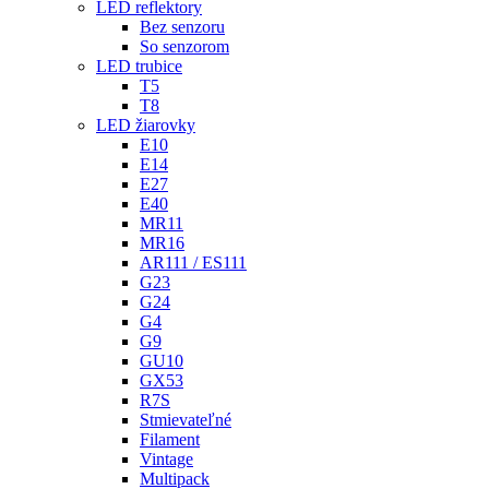
LED reflektory
Bez senzoru
So senzorom
LED trubice
T5
T8
LED žiarovky
E10
E14
E27
E40
MR11
MR16
AR111 / ES111
G23
G24
G4
G9
GU10
GX53
R7S
Stmievateľné
Filament
Vintage
Multipack