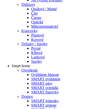
Na výrobu svietidiel
Difúzory
Opálové / Matné
Číre
Čierne
Optické
Mikroprismatické
Koncovky
Plastové
Kovové
Držiaky / Spojky
Pevné
Kĺbové
Lankové
Spojky
Smart home
Osvetlenie
Ovládanie hlasom
SMART ovládanie
SMART pásy
SMART svietidlá
SMART žiarovky
Domov
SMART jednotky
SMART prstene