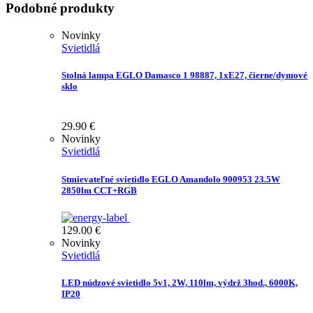
Podobné produkty
Novinky
Svietidlá
Stolná lampa EGLO Damasco 1 98887, 1xE27, čierne/dymové
sklo
29.90
€
Novinky
Svietidlá
Stmievateľné svietidlo EGLO Amandolo 900953 23.5W
2850lm CCT+RGB
129.00
€
Novinky
Svietidlá
LED núdzové svietidlo 5v1, 2W, 110lm, výdrž 3hod., 6000K,
IP20