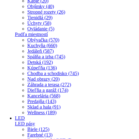
Káble (20)
Objímky (40)
Stropné rozety (26)
Tienidlá (29)
Úchyty (58)
Ovládanie (5)
Podľa miestností
Obývačka (570)
Kuchyňa (660)
Jedáleň (587)
Spálňa a izba (745)
Detská (192)
Kúpeľňa (136)
Chodba a schodisko (745)
Nad obrazy (20)
Záhrada a terasa (272)
Dieľňa a garáž (174)
Kancelária (568)
Predajňa (143)
Sklad a hala (91)
Wellness (189)
LED
LED pásy
Biele (125)
Farebné (13)