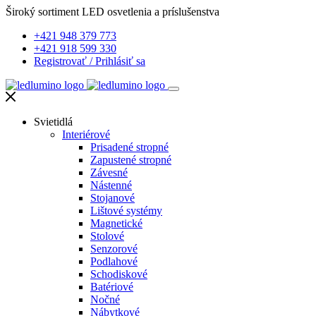
Široký sortiment LED osvetlenia a príslušenstva
+421 948 379 773
+421 918 599 330
Registrovať
/
Prihlásiť sa
Svietidlá
Interiérové
Prisadené stropné
Zapustené stropné
Závesné
Nástenné
Stojanové
Lištové systémy
Magnetické
Stolové
Senzorové
Podlahové
Schodiskové
Batériové
Nočné
Nábytkové