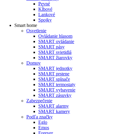
Pevné
Kĺbové
Lankové
Spojky
Smart home
Osvetlenie
Ovládanie hlasom
SMART ovládanie
SMART pásy
SMART svietidlá
SMART žiarovky
Domov
SMART jednotky
SMART prstene
SMART spínače
SMART termostaty
SMART vybavenie
SMART zásuvky
Zabezpečenie
SMART alarmy
SMART kamery
Podľa značky
Eglo
Emos
Forever