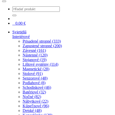
0
0.00
€
Svietidlá
Interiérové
Prisadené stropné (333)
Zapustené stropné (200)
Závesné (161)
Nástenné (120)
Stojanové (19)
Lištové systémy (114)
Magnetické (28)
Stolové (91)
Senzorové (48)
Podlahové (8)
Schodiskové (46)
Batériové (32)
Nočné (82)
Nábytkové (22)
Kúpeľnové (96)
Detské (48)