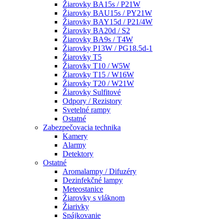
Žiarovky BA15s / P21W
Žiarovky BAU15s / PY21W
Žiarovky BAY15d / P21/4W
Žiarovky BA20d / S2
Žiarovky BA9s / T4W
Žiarovky P13W / PG18.5d-1
Žiarovky T5
Žiarovky T10 / W5W
Žiarovky T15 / W16W
Žiarovky T20 / W21W
Žiarovky Sulfitové
Odpory / Rezistory
Svetelné rampy
Ostatné
Zabezpečovacia technika
Kamery
Alarmy
Detektory
Ostatné
Aromalampy / Difuzéry
Dezinfekčné lampy
Meteostanice
Žiarovky s vláknom
Žiarivky
Spájkovanie