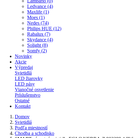
Lambario (0)
Ledvance (4)
Maxlife (1)
Moes (1)
Nedes (74)
Philips HUE (12)
Rabalux (7)
Skydance (4)
Solight (8)
Somfy (2)
Novinky
Akcie
Výpredaj
Svietidlá
LED žiarovky
LED pásy
Vianočné osvetlenie
Príslušenstvo
Ostatné
Kontakt
Domov
Svietidlá
Podľa miestností
Chodba a schodisko