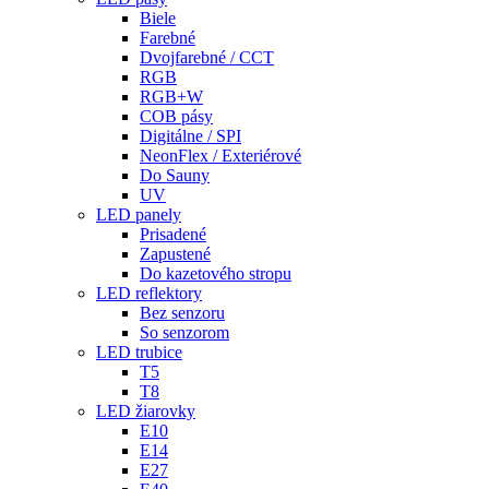
Biele
Farebné
Dvojfarebné / CCT
RGB
RGB+W
COB pásy
Digitálne / SPI
NeonFlex / Exteriérové
Do Sauny
UV
LED panely
Prisadené
Zapustené
Do kazetového stropu
LED reflektory
Bez senzoru
So senzorom
LED trubice
T5
T8
LED žiarovky
E10
E14
E27