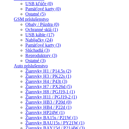
USB kľúče (0)
Pamäťové karty (0)
Ostatné (5)
GSM príslušenstvo
Obaly / Púzdra (0)
Ochranné sklá (1)
USB káble (17)
Nabíjačky (24)
Pamäťové karty (3)
Slúchadlá (3)
Reproduktory (3)
Ostatné (3)
Auto príslušenstvo
Žiarovky H1 / P14.5s (2)
Žiarovky H3 / PK22s (1)
Žiarovky H4 / P43t (3)
Žiarovky H7 / PX26d (5)
Žiarovky H8 / PGJ19-1 (1)
Žiarovky H11 / PGJ19-2 (1)
Žiarovky HB3 / P20d (0)
Žiarovky HB4 / P22d (1)
Žiarovky HP24W (1)
Žiarovky BA15s / P21W (1)
Žiarovky BAU15s / PY21W (1)
Žiarovky BAY15d / P21/4W (3)