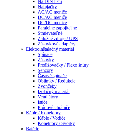
Na DIN lištu
Nabíjačky
AC/AC meniče
DC/AC meniče
DC/DC meniče
Paralelne zapojiteľné
Stmievateľné
Záložné zdroje / UPS
Zásuvkové adaptéry
Elektroinštalačný materiál
Spínače
Zásuvky
Predlžovačky / Flexo šnúry
Senzory
Časové spínače
Objímky / Redukcie
Zvončeky
Izolačný materiál
Ventilátory
Ističe
Prúdové chrániče
Káble / Konektory
Káble / Vodiče
Konektory / Svorky
Batérie