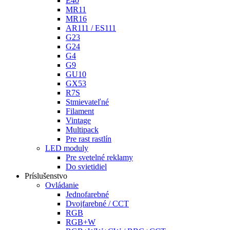
E40
MR11
MR16
AR111 / ES111
G23
G24
G4
G9
GU10
GX53
R7S
Stmievateľné
Filament
Vintage
Multipack
Pre rast rastlín
LED moduly
Pre svetelné reklamy
Do svietidiel
Príslušenstvo
Ovládanie
Jednofarebné
Dvojfarebné / CCT
RGB
RGB+W