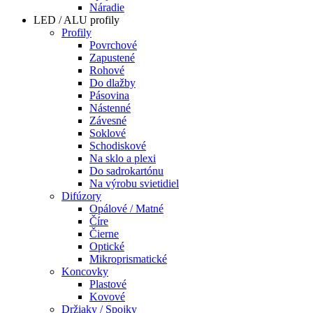
Náradie
LED / ALU profily
Profily
Povrchové
Zapustené
Rohové
Do dlažby
Pásovina
Nástenné
Závesné
Soklové
Schodiskové
Na sklo a plexi
Do sadrokartónu
Na výrobu svietidiel
Difúzory
Opálové / Matné
Číre
Čierne
Optické
Mikroprismatické
Koncovky
Plastové
Kovové
Držiaky / Spojky