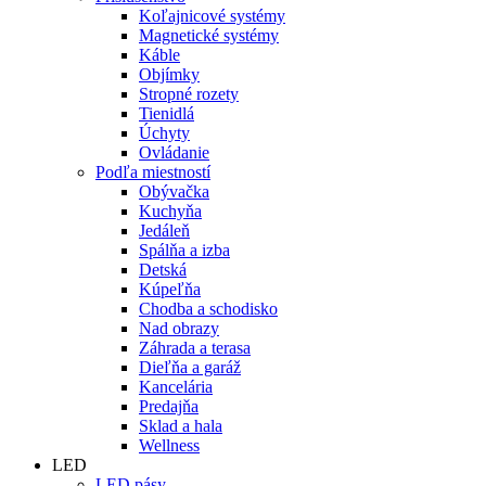
Koľajnicové systémy
Magnetické systémy
Káble
Objímky
Stropné rozety
Tienidlá
Úchyty
Ovládanie
Podľa miestností
Obývačka
Kuchyňa
Jedáleň
Spálňa a izba
Detská
Kúpeľňa
Chodba a schodisko
Nad obrazy
Záhrada a terasa
Dieľňa a garáž
Kancelária
Predajňa
Sklad a hala
Wellness
LED
LED pásy