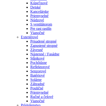
Kúpeľnové
Detské
Kancelárske
Priemyselné
Núdzové
S ventilátorom
Pre rast rastlín
Vianočné
Exteriérové
Prisadené stropné
Zapustené stropné
Závesné
Nástenné / Fasádne
Stĺpikové
Pochôdzne
Reflektorové
Senzorové
Batériové
Solárne
Záhradné
Pouličné
Priemyselné
Ručné a čelové
Vianočné
Príslušenstvo