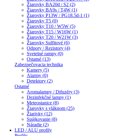
Žiarovky BA20d / S2 (2)
Žiarovky BA9s / T4W (1)
Žiarovky P13W / PG18.5d-1 (1)
Žiarovky T5 (0)
Žiarovky T10 / W5W (5)
Žiarovky T15 / W16W (1)
Žiarovky T20 / W21W (3)
Žiarovky Sulfitové (6)
Odpory / Rezistory (4)
Svetelné rampy (0)
Ostatné (13)
Zabezpečovacia technika
Kamery (5)
Alarmy (0)
Detektory (2)
Ostatné
Aromalampy / Difuzéry (3)
Dezinfekčné lampy (1)
Meteostanice (8)
Žiarovky s vláknom (25)
Žiarivky (12)
Spájkovanie (8)
Náradie (2)
LED / ALU profily
Profily