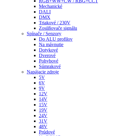
RGB+WW+CW / RBG+CCT
Mechanické
DALI
DMX
Triakové / 230V
Zosilňovače signálu
Spínače / Senzory
Do ALU profilov
Na mávnutie
Dotykové
Dverové
Pohybové
Súmrakové
Napájacie zdroje
5V
6V
9V
12V
14V
15V
19V
24V
31V
48V
Prúdové