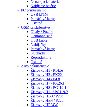
Nenabíjacie batérie
Nabíjacie batérie
PC príslušenstvo
USB kľúče
Pamäťové karty
Ostatné
GSM príslušenstvo
Obaly / Púzdra
Ochranné sklá
USB káble
Nabíjačky
Pamäťové karty
Slúchadlá
Reproduktory
Ostatné
Auto príslušenstvo
Žiarovky H1 / P14.5s
Žiarovky H3 / PK22s
Žiarovky H4 / P43t
Žiarovky H7 / PX26d
Žiarovky H8 / PGJ19-1
Žiarovky H11 / PGJ19-2
Žiarovky HB3 / P20d
Žiarovky HB4 / P22d
Žiarovky HP24W