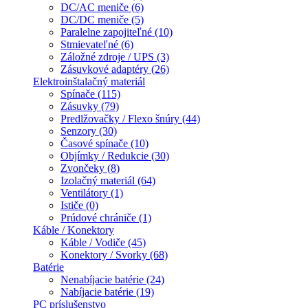
DC/AC meniče (6)
DC/DC meniče (5)
Paralelne zapojiteľné (10)
Stmievateľné (6)
Záložné zdroje / UPS (3)
Zásuvkové adaptéry (26)
Elektroinštalačný materiál
Spínače (115)
Zásuvky (79)
Predlžovačky / Flexo šnúry (44)
Senzory (30)
Časové spínače (10)
Objímky / Redukcie (30)
Zvončeky (8)
Izolačný materiál (64)
Ventilátory (1)
Ističe (0)
Prúdové chrániče (1)
Káble / Konektory
Káble / Vodiče (45)
Konektory / Svorky (68)
Batérie
Nenabíjacie batérie (24)
Nabíjacie batérie (19)
PC príslušenstvo