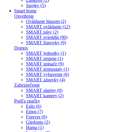
Lankové (2)
Spojky (5)
Smart home
Osvetlenie
Ovládanie hlasom (2)
SMART ovládanie (12)
SMART pásy (2)
SMART svietidlá (90)
SMART žiarovky (9)
Domov
SMART jednotky (1)
SMART prstene (1)
SMART spínače (9)
SMART termostaty (1)
SMART vybavenie (6)
SMART zásuvky (4)
Zabezpečenie
SMART alarmy (0)
SMART kamery (2)
Podľa značky
Eglo (6)
Emos (7)
Forever (0)
Gledopto (2)
Hama (1)