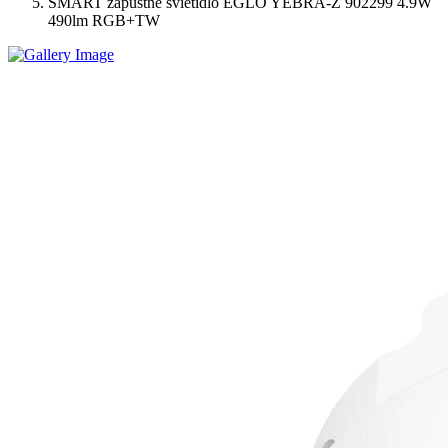
SMART zápustné svietidlo EGLO YEBRA-Z 902299 4.9W
490lm RGB+TW