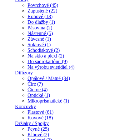
Povrchové (45)
Zapustené (22)
Rohové (18)
Do dlažby (1)
Pásovina (2)
Nástenné (5)
Závesné (1)
Soklové (1)
Schodiskové (2)
Na sklo a plexi (2)
Do sadrokartónu (9)
Na výrobu svietidiel (4)
Difúzory
Opálové / Matné (34)
Číre (7)
Čierne (4)
Optické (1)
Mikroprismatické (1)
Koncovky
Plastové (61)
Kovové (18)
Držiaky / Spojky
Pevné (25)
Kĺbové (2)