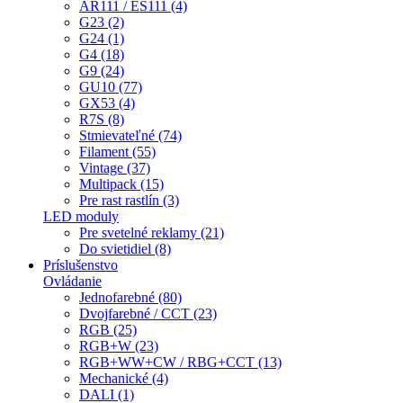
AR111 / ES111 (4)
G23 (2)
G24 (1)
G4 (18)
G9 (24)
GU10 (77)
GX53 (4)
R7S (8)
Stmievateľné (74)
Filament (55)
Vintage (37)
Multipack (15)
Pre rast rastlín (3)
LED moduly
Pre svetelné reklamy (21)
Do svietidiel (8)
Príslušenstvo
Ovládanie
Jednofarebné (80)
Dvojfarebné / CCT (23)
RGB (25)
RGB+W (23)
RGB+WW+CW / RBG+CCT (13)
Mechanické (4)
DALI (1)