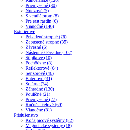
Kancelárske (120)
Priemyselné (30)
Núdzové (5)
S ventilátorom (8)
Pre rast rastlín (6)
Vianočné (140)
Exteriérové
Prisadené stropné (76)
Zapustené stropné (35)
Závesné (6)
Nástenné / Fasádne (102)
Stĺpikové (10)
Pochôdzne (8)
Reflektorové (64)
Senzorové (46)
Batériové (31)
Solárne (24)
Záhradné (130)
Pouličné (21)
Priemyselné (27)
Ručné a čelové (69)
Vianočné (81)
Príslušenstvo
Koľajnicové systémy (82)
Magnetické systémy (18)