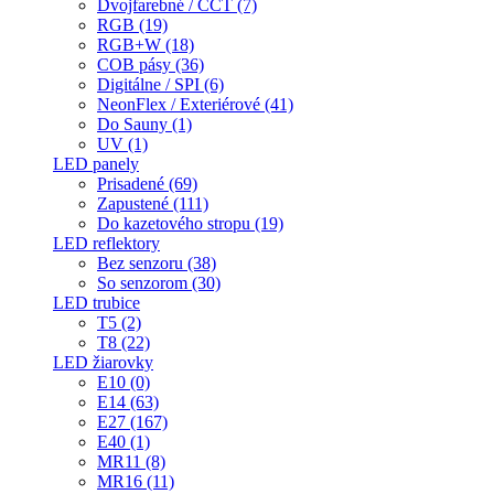
Dvojfarebné / CCT (7)
RGB (19)
RGB+W (18)
COB pásy (36)
Digitálne / SPI (6)
NeonFlex / Exteriérové (41)
Do Sauny (1)
UV (1)
LED panely
Prisadené (69)
Zapustené (111)
Do kazetového stropu (19)
LED reflektory
Bez senzoru (38)
So senzorom (30)
LED trubice
T5 (2)
T8 (22)
LED žiarovky
E10 (0)
E14 (63)
E27 (167)
E40 (1)
MR11 (8)
MR16 (11)