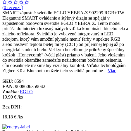
(0 recenzií)
SMART zápustné svietidlo EGLO YEBRA-Z 902299 RGB+TW
Elegantné SMART ovládanie a štýlový dizajn sa spájajú v
zapustenom bodovom svietidle EGLO YEBRA-Z. Tento model
prináša do interiéru luxusný nádych vďaka kombinácii bieleho tela a
zlatého reflektora. Svietidlo je vybavené integrovaným LED
zdrojom, ktorý vám umožní plynule meniť farby v spektre RGB
alebo nastaviť teplotu bielej farby (CCT) od príjemnej teplej až po
energickú studenú bielu. Veľkým benefitom je priložený špeciálny
krúžok „Honeycomb“ (včelí plást) priamo v balení. Jeho vložením
do svietidla okamžite zamedzíte nežiaducemu bočnému oslneniu,
čím dosiahnete maximálny vizuálny komfort. Vďaka technológiám
Zigbee 3.0 a Bluetooth môžete tieto svietidlá pohodlne...
Viac
SKU
: 8594
EAN
: 9008606359042
Značka
:
EGLO
19.90 €
/ks
Bez DPH:
16.18 €
/ks