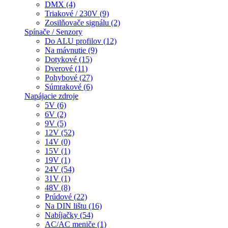
DMX (4)
Triakové / 230V (9)
Zosilňovače signálu (2)
Spínače / Senzory
Do ALU profilov (12)
Na mávnutie (9)
Dotykové (15)
Dverové (11)
Pohybové (27)
Súmrakové (6)
Napájacie zdroje
5V (6)
6V (2)
9V (5)
12V (52)
14V (0)
15V (1)
19V (1)
24V (54)
31V (1)
48V (8)
Prúdové (22)
Na DIN lištu (16)
Nabíjačky (54)
AC/AC meniče (1)