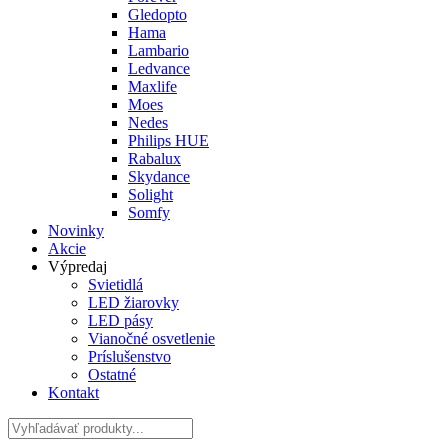
Gledopto
Hama
Lambario
Ledvance
Maxlife
Moes
Nedes
Philips HUE
Rabalux
Skydance
Solight
Somfy
Novinky
Akcie
Výpredaj
Svietidlá
LED žiarovky
LED pásy
Vianočné osvetlenie
Príslušenstvo
Ostatné
Kontakt
Hladať