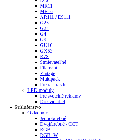
E40
MR11
MR16
AR111 / ES111
G23
G24
G4
G9
GU10
GX53
R7S
Stmievateľné
Filament
Vintage
Multipack
Pre rast rastlín
LED moduly
Pre svetelné reklamy
Do svietidiel
Príslušenstvo
Ovládanie
Jednofarebné
Dvojfarebné / CCT
RGB
RGB+W