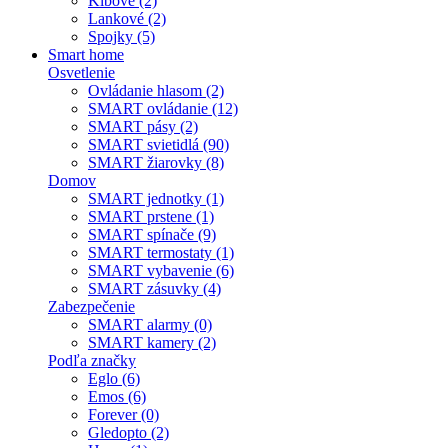
Kĺbové (2)
Lankové (2)
Spojky (5)
Smart home
Osvetlenie
Ovládanie hlasom (2)
SMART ovládanie (12)
SMART pásy (2)
SMART svietidlá (90)
SMART žiarovky (8)
Domov
SMART jednotky (1)
SMART prstene (1)
SMART spínače (9)
SMART termostaty (1)
SMART vybavenie (6)
SMART zásuvky (4)
Zabezpečenie
SMART alarmy (0)
SMART kamery (2)
Podľa značky
Eglo (6)
Emos (6)
Forever (0)
Gledopto (2)