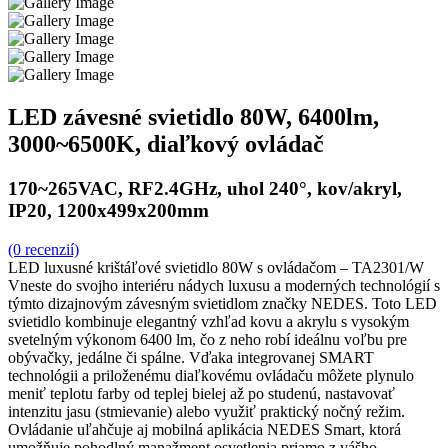
LED závesné svietidlo 80W, 6400lm,
3000~6500K, diaľkový ovládač
170~265VAC, RF2.4GHz, uhol 240°, kov/akryl,
IP20, 1200x499x200mm
(0 recenzií)
LED luxusné krištáľové svietidlo 80W s ovládačom – TA2301/W
Vneste do svojho interiéru nádych luxusu a moderných technológií s
týmto dizajnovým závesným svietidlom značky NEDES. Toto LED
svietidlo kombinuje elegantný vzhľad kovu a akrylu s vysokým
svetelným výkonom 6400 lm, čo z neho robí ideálnu voľbu pre
obývačky, jedálne či spálne. Vďaka integrovanej SMART
technológii a priloženému diaľkovému ovládaču môžete plynulo
meniť teplotu farby od teplej bielej až po studenú, nastavovať
intenzitu jasu (stmievanie) alebo využiť praktický nočný režim.
Ovládanie uľahčuje aj mobilná aplikácia NEDES Smart, ktorá
umožňuje pohodlný manažment osvetlenia priamo z vášho