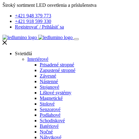
Široký sortiment LED osvetlenia a príslušenstva
+421 948 379 773
+421 918 599 330
Registrovať
/
Prihlásiť sa
Svietidlá
Interiérové
Prisadené stropné
Zapustené stropné
Závesné
Nástenné
Stojanové
Lištové systémy
Magnetické
Stolové
Senzorové
Podlahové
Schodiskové
Batériové
Nočné
Nábytkové