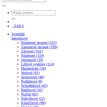
0
0.00
€
Svietidlá
Interiérové
Prisadené stropné (333)
Zapustené stropné (199)
Závesné (161)
Nástenné (119)
Stojanové (19)
Lištové systémy (114)
Magnetické (28)
Stolové (91)
Senzorové (48)
Podlahové (8)
Schodiskové (45)
Batériové (32)
Nočné (82)
Nábytkové (22)
Kúpeľnové (96)