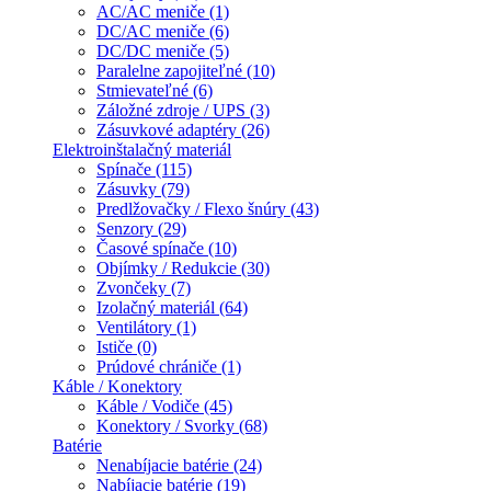
AC/AC meniče (1)
DC/AC meniče (6)
DC/DC meniče (5)
Paralelne zapojiteľné (10)
Stmievateľné (6)
Záložné zdroje / UPS (3)
Zásuvkové adaptéry (26)
Elektroinštalačný materiál
Spínače (115)
Zásuvky (79)
Predlžovačky / Flexo šnúry (43)
Senzory (29)
Časové spínače (10)
Objímky / Redukcie (30)
Zvončeky (7)
Izolačný materiál (64)
Ventilátory (1)
Ističe (0)
Prúdové chrániče (1)
Káble / Konektory
Káble / Vodiče (45)
Konektory / Svorky (68)
Batérie
Nenabíjacie batérie (24)
Nabíjacie batérie (19)