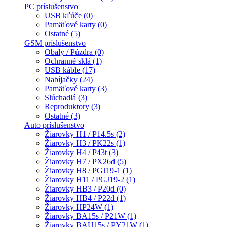
PC príslušenstvo
USB kľúče (0)
Pamäťové karty (0)
Ostatné (5)
GSM príslušenstvo
Obaly / Púzdra (0)
Ochranné sklá (1)
USB káble (17)
Nabíjačky (24)
Pamäťové karty (3)
Slúchadlá (3)
Reproduktory (3)
Ostatné (3)
Auto príslušenstvo
Žiarovky H1 / P14.5s (2)
Žiarovky H3 / PK22s (1)
Žiarovky H4 / P43t (3)
Žiarovky H7 / PX26d (5)
Žiarovky H8 / PGJ19-1 (1)
Žiarovky H11 / PGJ19-2 (1)
Žiarovky HB3 / P20d (0)
Žiarovky HB4 / P22d (1)
Žiarovky HP24W (1)
Žiarovky BA15s / P21W (1)
Žiarovky BAU15s / PY21W (1)