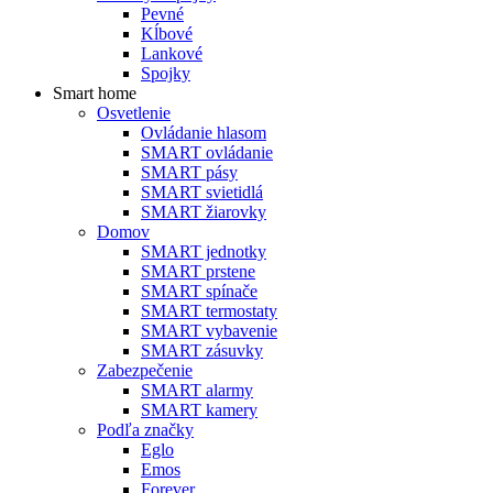
Pevné
Kĺbové
Lankové
Spojky
Smart home
Osvetlenie
Ovládanie hlasom
SMART ovládanie
SMART pásy
SMART svietidlá
SMART žiarovky
Domov
SMART jednotky
SMART prstene
SMART spínače
SMART termostaty
SMART vybavenie
SMART zásuvky
Zabezpečenie
SMART alarmy
SMART kamery
Podľa značky
Eglo
Emos
Forever