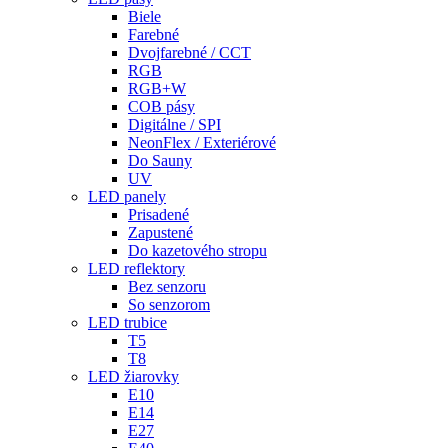
Biele
Farebné
Dvojfarebné / CCT
RGB
RGB+W
COB pásy
Digitálne / SPI
NeonFlex / Exteriérové
Do Sauny
UV
LED panely
Prisadené
Zapustené
Do kazetového stropu
LED reflektory
Bez senzoru
So senzorom
LED trubice
T5
T8
LED žiarovky
E10
E14
E27