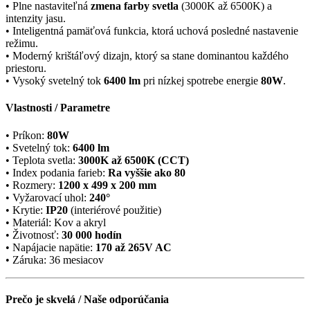
• Plne nastaviteľná
zmena farby svetla
(3000K až 6500K) a
intenzity jasu.
• Inteligentná pamäťová funkcia, ktorá uchová posledné nastavenie
režimu.
• Moderný krištáľový dizajn, ktorý sa stane dominantou každého
priestoru.
• Vysoký svetelný tok
6400 lm
pri nízkej spotrebe energie
80W
.
Vlastnosti / Parametre
• Príkon:
80W
• Svetelný tok:
6400 lm
• Teplota svetla:
3000K až 6500K (CCT)
• Index podania farieb:
Ra vyššie ako 80
• Rozmery:
1200 x 499 x 200 mm
• Vyžarovací uhol:
240°
• Krytie:
IP20
(interiérové použitie)
• Materiál: Kov a akryl
• Životnosť:
30 000 hodín
• Napájacie napätie:
170 až 265V AC
• Záruka: 36 mesiacov
Prečo je skvelá / Naše odporúčania