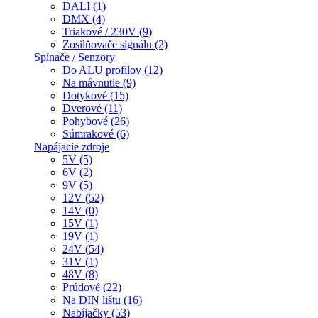
DALI (1)
DMX (4)
Triakové / 230V (9)
Zosilňovače signálu (2)
Spínače / Senzory
Do ALU profilov (12)
Na mávnutie (9)
Dotykové (15)
Dverové (11)
Pohybové (26)
Súmrakové (6)
Napájacie zdroje
5V (5)
6V (2)
9V (5)
12V (52)
14V (0)
15V (1)
19V (1)
24V (54)
31V (1)
48V (8)
Prúdové (22)
Na DIN lištu (16)
Nabíjačky (53)