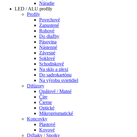
Náradie
LED / ALU profily
Profily
Povrchové
Zapustené
Rohové
Do dlažby
Pásovina
Nástenné
Závesné
Soklové
Schodiskové
Na sklo a plexi
Do sadrokartónu
Na výrobu svietidiel
Difúzory
Opálové / Matné
Číre
Čierne
Optické
Mikroprismatické
Koncovky
Plastové
Kovové
Držiaky / Spojky