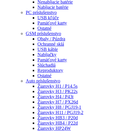
Nenabíjacie batérie
Nabíjacie batérie
PC príslušenstvo
USB kľúče
Pamäťové karty
Ostatné
GSM príslušenstvo
Obaly / Púzdra
Ochranné sklá
USB káble
Nabíjačky
Pamäťové karty
Slúchadlá
Reproduktory
Ostatné
Auto príslušenstvo
Žiarovky H1 / P14.5s
Žiarovky H3 / PK22s
Žiarovky H4 / P43t
Žiarovky H7 / PX26d
Žiarovky H8 / PGJ19-1
Žiarovky H11 / PGJ19-2
Žiarovky HB3 / P20d
Žiarovky HB4 / P22d
Žiarovky HP24W