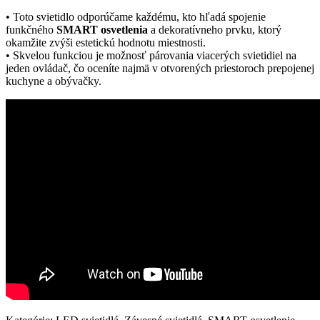
• Toto svietidlo odporúčame každému, kto hľadá spojenie
funkčného
SMART osvetlenia
a dekoratívneho prvku, ktorý
okamžite zvýši estetickú hodnotu miestnosti.
• Skvelou funkciou je možnosť párovania viacerých svietidiel na
jeden ovládač, čo oceníte najmä v otvorených priestoroch prepojenej
kuchyne a obývačky.