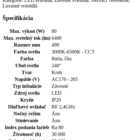
Kategórie: LED svietidlá, Závesné svietidlá, SMART osvetlenie,
Luxusné svietidlá
Špecifikácia
Max. výkon (W)
80
Max. svetelný tok (lm)
6400
Rozmer mm
499
Farba svetla
3000K-6500K - CCT
Farba
Biela, číra
Uhol svetla
240°
Tvar
Kruh
Napätie (V)
AC170 - 265
Typ inštalácie
Závesné
Zdroj svetla
LED
Krytie
IP20
Diaľkový ovládač
RF 2,4GHz
Nočný režim
Áno
Stmievanie
Áno
Index podania farieb
Ra 80
Životnosť (h)
30 000