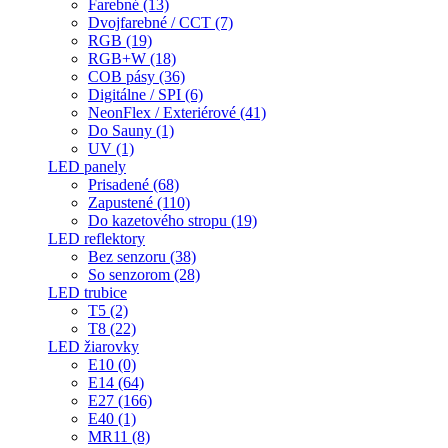
Farebné (13)
Dvojfarebné / CCT (7)
RGB (19)
RGB+W (18)
COB pásy (36)
Digitálne / SPI (6)
NeonFlex / Exteriérové (41)
Do Sauny (1)
UV (1)
LED panely
Prisadené (68)
Zapustené (110)
Do kazetového stropu (19)
LED reflektory
Bez senzoru (38)
So senzorom (28)
LED trubice
T5 (2)
T8 (22)
LED žiarovky
E10 (0)
E14 (64)
E27 (166)
E40 (1)
MR11 (8)