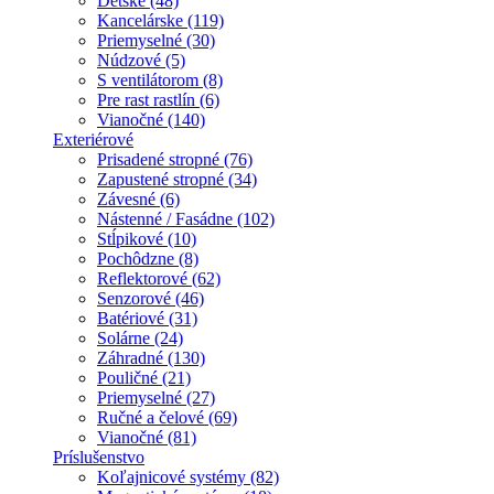
Detské (48)
Kancelárske (119)
Priemyselné (30)
Núdzové (5)
S ventilátorom (8)
Pre rast rastlín (6)
Vianočné (140)
Exteriérové
Prisadené stropné (76)
Zapustené stropné (34)
Závesné (6)
Nástenné / Fasádne (102)
Stĺpikové (10)
Pochôdzne (8)
Reflektorové (62)
Senzorové (46)
Batériové (31)
Solárne (24)
Záhradné (130)
Pouličné (21)
Priemyselné (27)
Ručné a čelové (69)
Vianočné (81)
Príslušenstvo
Koľajnicové systémy (82)