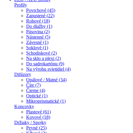
Profily
Povrchové (45)
Zapustené (22)
Rohové (18)
Do dlažby (1)
Pásovina (2)
Nástenné (5)
Závesné (1)
Soklové (1)
Schodiskové (2)
Na sklo a plexi (2)
Do sadrokartónu (9)
Na výrobu svietidiel (4)
Difúzory
Opálové / Matné (34)
Číre (7)
Čierne (4)
Optické (1)
Mikroprismatické (1)
Koncovky
Plastové (61)
Kovové (18)
Držiaky / Spojky
Pevné (25)