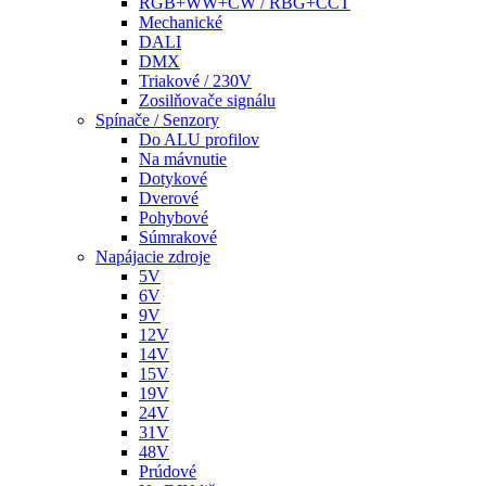
RGB+WW+CW / RBG+CCT
Mechanické
DALI
DMX
Triakové / 230V
Zosilňovače signálu
Spínače / Senzory
Do ALU profilov
Na mávnutie
Dotykové
Dverové
Pohybové
Súmrakové
Napájacie zdroje
5V
6V
9V
12V
14V
15V
19V
24V
31V
48V
Prúdové