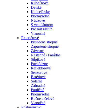
Kúpeľnové
Detské
Kancelárske
Priemyselné
Núdzové
S ventilátorom
Pre rast rastlín
Vianočné
Exteriérové
Prisadené stropné
Zapustené stropné
Závesné
Nástenné / Fasádne
Stĺpikové
Pochôdzne
Reflektorové
Senzorové
Batériové
Solárne
Záhradné
Pouličné
Priemyselné
Ručné a čelové
Vianočné
Príslušenstvo