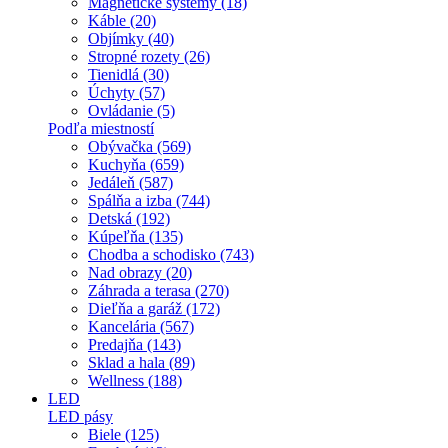
Magnetické systémy (18)
Káble (20)
Objímky (40)
Stropné rozety (26)
Tienidlá (30)
Úchyty (57)
Ovládanie (5)
Podľa miestností
Obývačka (569)
Kuchyňa (659)
Jedáleň (587)
Spálňa a izba (744)
Detská (192)
Kúpeľňa (135)
Chodba a schodisko (743)
Nad obrazy (20)
Záhrada a terasa (270)
Dieľňa a garáž (172)
Kancelária (567)
Predajňa (143)
Sklad a hala (89)
Wellness (188)
LED
LED pásy
Biele (125)