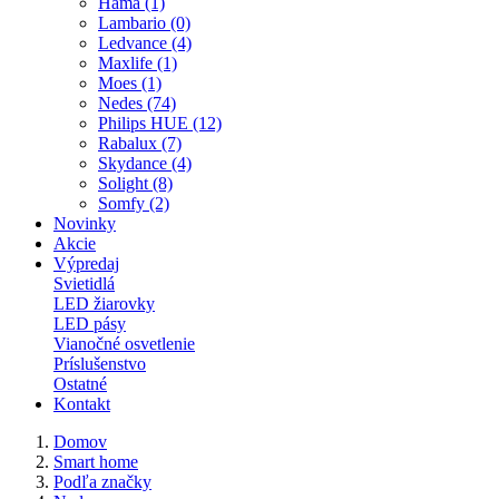
Hama (1)
Lambario (0)
Ledvance (4)
Maxlife (1)
Moes (1)
Nedes (74)
Philips HUE (12)
Rabalux (7)
Skydance (4)
Solight (8)
Somfy (2)
Novinky
Akcie
Výpredaj
Svietidlá
LED žiarovky
LED pásy
Vianočné osvetlenie
Príslušenstvo
Ostatné
Kontakt
Domov
Smart home
Podľa značky