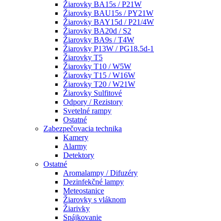
Žiarovky BA15s / P21W
Žiarovky BAU15s / PY21W
Žiarovky BAY15d / P21/4W
Žiarovky BA20d / S2
Žiarovky BA9s / T4W
Žiarovky P13W / PG18.5d-1
Žiarovky T5
Žiarovky T10 / W5W
Žiarovky T15 / W16W
Žiarovky T20 / W21W
Žiarovky Sulfitové
Odpory / Rezistory
Svetelné rampy
Ostatné
Zabezpečovacia technika
Kamery
Alarmy
Detektory
Ostatné
Aromalampy / Difuzéry
Dezinfekčné lampy
Meteostanice
Žiarovky s vláknom
Žiarivky
Spájkovanie