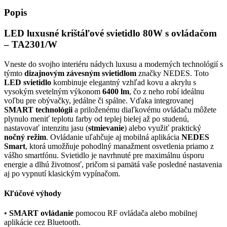
Popis
LED luxusné krištáľové svietidlo 80W s ovládačom
– TA2301/W
Vneste do svojho interiéru nádych luxusu a moderných technológií s
týmto
dizajnovým závesným svietidlom
značky NEDES. Toto
LED svietidlo
kombinuje elegantný vzhľad kovu a akrylu s
vysokým svetelným výkonom
6400 lm
, čo z neho robí ideálnu
voľbu pre obývačky, jedálne či spálne. Vďaka integrovanej
SMART technológii
a priloženému diaľkovému ovládaču môžete
plynulo meniť teplotu farby od teplej bielej až po studenú,
nastavovať intenzitu jasu (
stmievanie
) alebo využiť praktický
nočný režim
. Ovládanie uľahčuje aj mobilná aplikácia
NEDES
Smart
, ktorá umožňuje pohodlný manažment osvetlenia priamo z
vášho smartfónu. Svietidlo je navrhnuté pre maximálnu úsporu
energie a dlhú životnosť, pričom si pamätá vaše posledné nastavenia
aj po vypnutí klasickým vypínačom.
Kľúčové výhody
•
SMART ovládanie
pomocou RF ovládača alebo mobilnej
aplikácie cez Bluetooth.