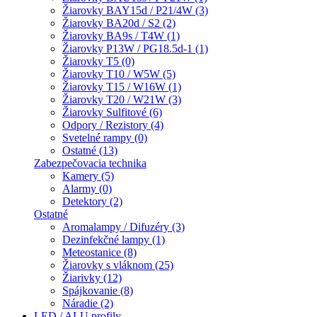
Žiarovky BAY15d / P21/4W (3)
Žiarovky BA20d / S2 (2)
Žiarovky BA9s / T4W (1)
Žiarovky P13W / PG18.5d-1 (1)
Žiarovky T5 (0)
Žiarovky T10 / W5W (5)
Žiarovky T15 / W16W (1)
Žiarovky T20 / W21W (3)
Žiarovky Sulfitové (6)
Odpory / Rezistory (4)
Svetelné rampy (0)
Ostatné (13)
Zabezpečovacia technika
Kamery (5)
Alarmy (0)
Detektory (2)
Ostatné
Aromalampy / Difuzéry (3)
Dezinfekčné lampy (1)
Meteostanice (8)
Žiarovky s vláknom (25)
Žiarivky (12)
Spájkovanie (8)
Náradie (2)
LED / ALU profily