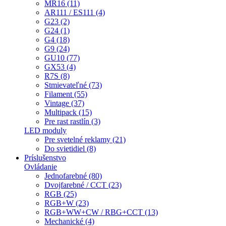
MR16 (11)
AR111 / ES111 (4)
G23 (2)
G24 (1)
G4 (18)
G9 (24)
GU10 (77)
GX53 (4)
R7S (8)
Stmievateľné (73)
Filament (55)
Vintage (37)
Multipack (15)
Pre rast rastlín (3)
LED moduly
Pre svetelné reklamy (21)
Do svietidiel (8)
Príslušenstvo
Ovládanie
Jednofarebné (80)
Dvojfarebné / CCT (23)
RGB (25)
RGB+W (23)
RGB+WW+CW / RBG+CCT (13)
Mechanické (4)