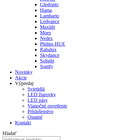
Gledopto
Hama
Lambario
Ledvance
Maxlife
Moes
Nedes
Philips HUE
Rabalux
Skydance
Solight
Somfy
Novinky
Akcie
Výpredaj
Svietidlá
LED žiarovky
LED pásy
Vianočné osvetlenie
Príslušenstvo
Ostatné
Kontakt
Hladať