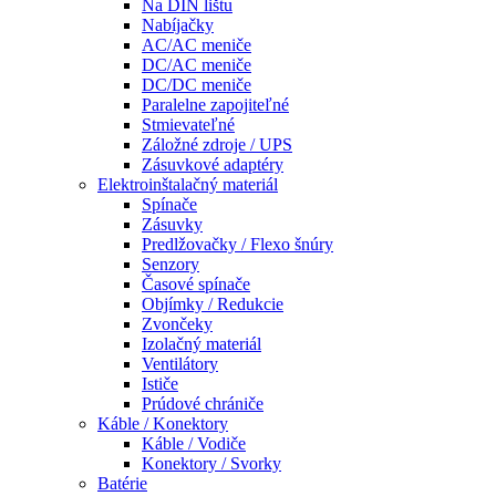
Na DIN lištu
Nabíjačky
AC/AC meniče
DC/AC meniče
DC/DC meniče
Paralelne zapojiteľné
Stmievateľné
Záložné zdroje / UPS
Zásuvkové adaptéry
Elektroinštalačný materiál
Spínače
Zásuvky
Predlžovačky / Flexo šnúry
Senzory
Časové spínače
Objímky / Redukcie
Zvončeky
Izolačný materiál
Ventilátory
Ističe
Prúdové chrániče
Káble / Konektory
Káble / Vodiče
Konektory / Svorky
Batérie