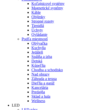
Koľajnicové systémy
Magnetické systémy
Káble
Objímky
Stropné rozety
Tienidlá
Úchyty
Ovládanie
Podľa miestností
Obývačka
Kuchyňa
Jedáleň
Spálňa a izba
Detská
Kúpeľňa
Chodba a schodisko
Nad obrazy
Záhrada a terasa
Dieľňa a garáž
Kancelária
Predajňa
Sklad a hala
Wellness
LED
LED pásy