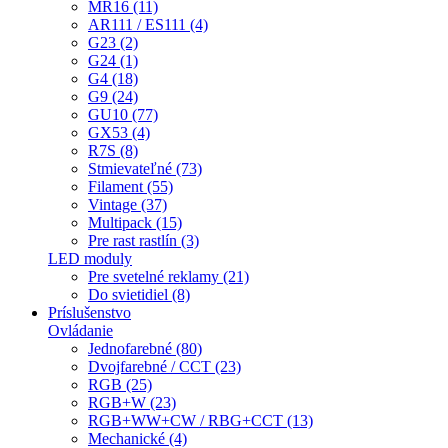
MR16 (11)
AR111 / ES111 (4)
G23 (2)
G24 (1)
G4 (18)
G9 (24)
GU10 (77)
GX53 (4)
R7S (8)
Stmievateľné (73)
Filament (55)
Vintage (37)
Multipack (15)
Pre rast rastlín (3)
LED moduly
Pre svetelné reklamy (21)
Do svietidiel (8)
Príslušenstvo
Ovládanie
Jednofarebné (80)
Dvojfarebné / CCT (23)
RGB (25)
RGB+W (23)
RGB+WW+CW / RBG+CCT (13)
Mechanické (4)