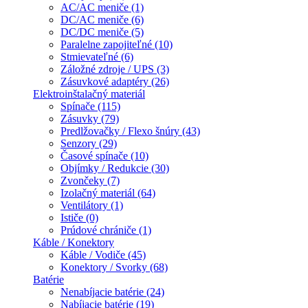
AC/AC meniče (1)
DC/AC meniče (6)
DC/DC meniče (5)
Paralelne zapojiteľné (10)
Stmievateľné (6)
Záložné zdroje / UPS (3)
Zásuvkové adaptéry (26)
Elektroinštalačný materiál
Spínače (115)
Zásuvky (79)
Predlžovačky / Flexo šnúry (43)
Senzory (29)
Časové spínače (10)
Objímky / Redukcie (30)
Zvončeky (7)
Izolačný materiál (64)
Ventilátory (1)
Ističe (0)
Prúdové chrániče (1)
Káble / Konektory
Káble / Vodiče (45)
Konektory / Svorky (68)
Batérie
Nenabíjacie batérie (24)
Nabíjacie batérie (19)