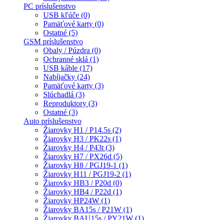
PC príslušenstvo
USB kľúče (0)
Pamäťové karty (0)
Ostatné (5)
GSM príslušenstvo
Obaly / Púzdra (0)
Ochranné sklá (1)
USB káble (17)
Nabíjačky (24)
Pamäťové karty (3)
Slúchadlá (3)
Reproduktory (3)
Ostatné (3)
Auto príslušenstvo
Žiarovky H1 / P14.5s (2)
Žiarovky H3 / PK22s (1)
Žiarovky H4 / P43t (3)
Žiarovky H7 / PX26d (5)
Žiarovky H8 / PGJ19-1 (1)
Žiarovky H11 / PGJ19-2 (1)
Žiarovky HB3 / P20d (0)
Žiarovky HB4 / P22d (1)
Žiarovky HP24W (1)
Žiarovky BA15s / P21W (1)
Žiarovky BAU15s / PY21W (1)