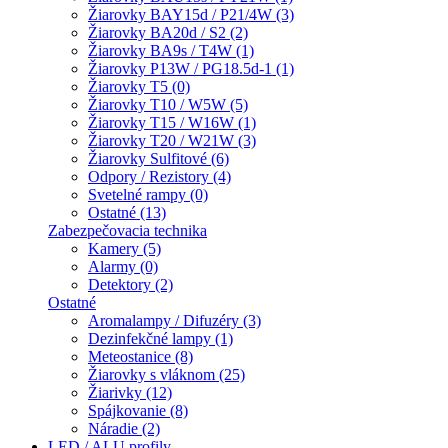
Žiarovky BAY15d / P21/4W (3)
Žiarovky BA20d / S2 (2)
Žiarovky BA9s / T4W (1)
Žiarovky P13W / PG18.5d-1 (1)
Žiarovky T5 (0)
Žiarovky T10 / W5W (5)
Žiarovky T15 / W16W (1)
Žiarovky T20 / W21W (3)
Žiarovky Sulfitové (6)
Odpory / Rezistory (4)
Svetelné rampy (0)
Ostatné (13)
Zabezpečovacia technika
Kamery (5)
Alarmy (0)
Detektory (2)
Ostatné
Aromalampy / Difuzéry (3)
Dezinfekčné lampy (1)
Meteostanice (8)
Žiarovky s vláknom (25)
Žiarivky (12)
Spájkovanie (8)
Náradie (2)
LED / ALU profily