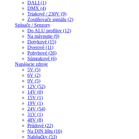
DALI (1)
DMX (4)
Triakové / 230V (9)
Zosilňovače signálu (2)
Spínače / Senzory
Do ALU profilov (12)
Na mávnutie (9)
Dotykové (15)
Dverové (11)
Pohybové (26)
Súmrakové (6)
Napájacie zdroje
5V (5)
6V (2)
9V (5)
12V (52)
14V (0)
15V (1)
19V (1)
24V (54)
31V (1)
48V (8)
Prúdové (22)
Na DIN lištu (16)
Nabíjačky (53)