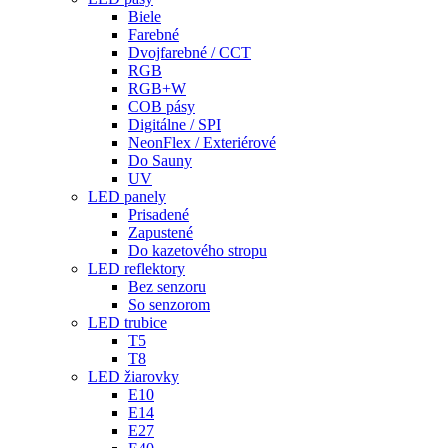
Biele
Farebné
Dvojfarebné / CCT
RGB
RGB+W
COB pásy
Digitálne / SPI
NeonFlex / Exteriérové
Do Sauny
UV
LED panely
Prisadené
Zapustené
Do kazetového stropu
LED reflektory
Bez senzoru
So senzorom
LED trubice
T5
T8
LED žiarovky
E10
E14
E27