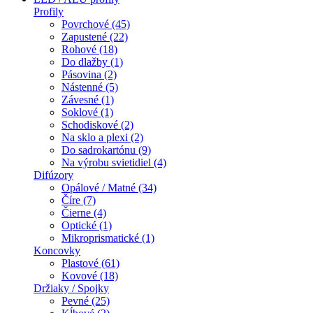
Profily
Povrchové (45)
Zapustené (22)
Rohové (18)
Do dlažby (1)
Pásovina (2)
Nástenné (5)
Závesné (1)
Soklové (1)
Schodiskové (2)
Na sklo a plexi (2)
Do sadrokartónu (9)
Na výrobu svietidiel (4)
Difúzory
Opálové / Matné (34)
Číre (7)
Čierne (4)
Optické (1)
Mikroprismatické (1)
Koncovky
Plastové (61)
Kovové (18)
Držiaky / Spojky
Pevné (25)