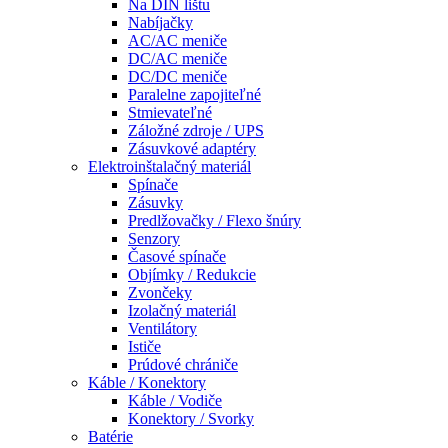
Na DIN lištu
Nabíjačky
AC/AC meniče
DC/AC meniče
DC/DC meniče
Paralelne zapojiteľné
Stmievateľné
Záložné zdroje / UPS
Zásuvkové adaptéry
Elektroinštalačný materiál
Spínače
Zásuvky
Predlžovačky / Flexo šnúry
Senzory
Časové spínače
Objímky / Redukcie
Zvončeky
Izolačný materiál
Ventilátory
Ističe
Prúdové chrániče
Káble / Konektory
Káble / Vodiče
Konektory / Svorky
Batérie