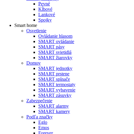
Pevné
Kĺbové
Lankové
Spojky
Smart home
Osvetlenie
Ovládanie hlasom
SMART ovládanie
SMART pásy
SMART svietidlá
SMART žiarovky
Domov
SMART jednotky
SMART prstene
SMART spínače
SMART termostaty
SMART vybavenie
SMART zásuvky
Zabezpečenie
SMART alarmy
SMART kamery
Podľa značky
Eglo
Emos
Forever