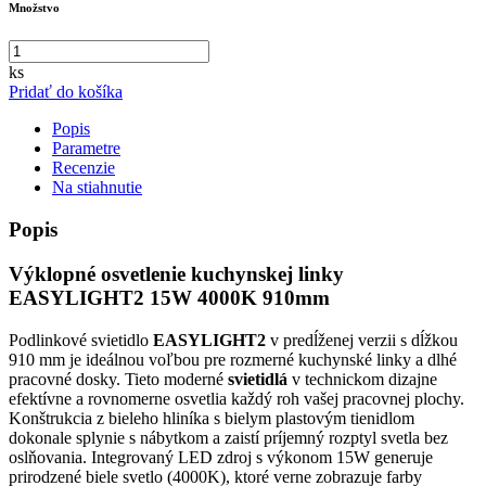
Množstvo
ks
Pridať do košíka
Popis
Parametre
Recenzie
Na stiahnutie
Popis
Výklopné osvetlenie kuchynskej linky
EASYLIGHT2 15W 4000K 910mm
Podlinkové svietidlo
EASYLIGHT2
v predĺženej verzii s dĺžkou
910 mm je ideálnou voľbou pre rozmerné kuchynské linky a dlhé
pracovné dosky. Tieto moderné
svietidlá
v technickom dizajne
efektívne a rovnomerne osvetlia každý roh vašej pracovnej plochy.
Konštrukcia z bieleho hliníka s bielym plastovým tienidlom
dokonale splynie s nábytkom a zaistí príjemný rozptyl svetla bez
oslňovania. Integrovaný LED zdroj s výkonom 15W generuje
prirodzené biele svetlo (4000K), ktoré verne zobrazuje farby