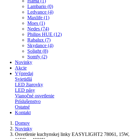
Hama (1)
Lambario (0)
Ledvance (4)
Maxlife (1)
Moes (1)
Nedes (74)
Philips HUE (12)
Rabalux (7)
Skydance (4)
Solight (8)
Somfy (2)
Novinky
Akcie
Výpredaj
Svietidlá
LED žiarovky
LED pásy
Vianočné osvetlenie
Príslušenstvo
Ostatné
Kontakt
Domov
Novinky
Osvetlenie kuchynskej linky EASYLIGHT2 78061, 15W,