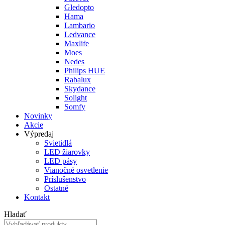
Gledopto
Hama
Lambario
Ledvance
Maxlife
Moes
Nedes
Philips HUE
Rabalux
Skydance
Solight
Somfy
Novinky
Akcie
Výpredaj
Svietidlá
LED žiarovky
LED pásy
Vianočné osvetlenie
Príslušenstvo
Ostatné
Kontakt
Hladať