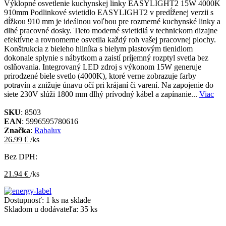
Výklopné osvetlenie kuchynskej linky EASYLIGHT2 15W 4000K
910mm Podlinkové svietidlo EASYLIGHT2 v predĺženej verzii s
dĺžkou 910 mm je ideálnou voľbou pre rozmerné kuchynské linky a
dlhé pracovné dosky. Tieto moderné svietidlá v technickom dizajne
efektívne a rovnomerne osvetlia každý roh vašej pracovnej plochy.
Konštrukcia z bieleho hliníka s bielym plastovým tienidlom
dokonale splynie s nábytkom a zaistí príjemný rozptyl svetla bez
oslňovania. Integrovaný LED zdroj s výkonom 15W generuje
prirodzené biele svetlo (4000K), ktoré verne zobrazuje farby
potravín a znižuje únavu očí pri krájaní či varení. Na zapojenie do
siete 230V slúži 1800 mm dlhý prívodný kábel a zapínanie...
Viac
SKU
: 8503
EAN
: 5996595780616
Značka
:
Rabalux
26.99 €
/ks
Bez DPH:
21.94 €
/ks
Dostupnosť:
1 ks na sklade
Skladom u dodávateľa:
35 ks