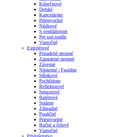
Kúpeľnové
Detské
Kancelárske
Priemyselné
Núdzové
S ventilátorom
Pre rast rastlín
Vianočné
Exteriérové
Prisadené stropné
Zapustené stropné
Závesné
Nástenné / Fasádne
Stĺpikové
Pochôdzne
Reflektorové
Senzorové
Batériové
Solárne
Záhradné
Pouličné
Priemyselné
Ručné a čelové
Vianočné
Príslušenstvo