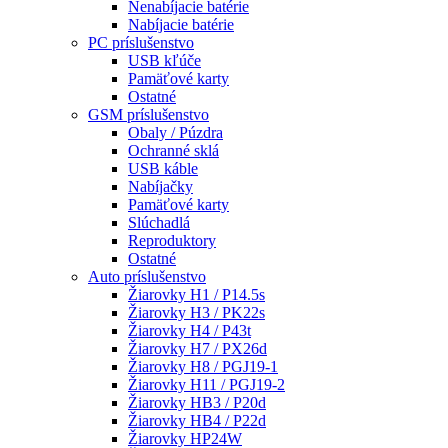
Nenabíjacie batérie
Nabíjacie batérie
PC príslušenstvo
USB kľúče
Pamäťové karty
Ostatné
GSM príslušenstvo
Obaly / Púzdra
Ochranné sklá
USB káble
Nabíjačky
Pamäťové karty
Slúchadlá
Reproduktory
Ostatné
Auto príslušenstvo
Žiarovky H1 / P14.5s
Žiarovky H3 / PK22s
Žiarovky H4 / P43t
Žiarovky H7 / PX26d
Žiarovky H8 / PGJ19-1
Žiarovky H11 / PGJ19-2
Žiarovky HB3 / P20d
Žiarovky HB4 / P22d
Žiarovky HP24W