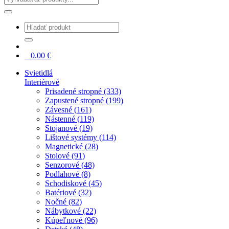
0
0.00
€
Svietidlá
Interiérové
Prisadené stropné (333)
Zapustené stropné (199)
Závesné (161)
Nástenné (119)
Stojanové (19)
Lištové systémy (114)
Magnetické (28)
Stolové (91)
Senzorové (48)
Podlahové (8)
Schodiskové (45)
Batériové (32)
Nočné (82)
Nábytkové (22)
Kúpeľnové (96)