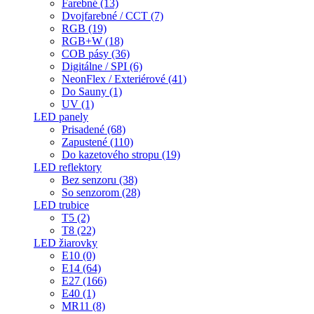
Farebné (13)
Dvojfarebné / CCT (7)
RGB (19)
RGB+W (18)
COB pásy (36)
Digitálne / SPI (6)
NeonFlex / Exteriérové (41)
Do Sauny (1)
UV (1)
LED panely
Prisadené (68)
Zapustené (110)
Do kazetového stropu (19)
LED reflektory
Bez senzoru (38)
So senzorom (28)
LED trubice
T5 (2)
T8 (22)
LED žiarovky
E10 (0)
E14 (64)
E27 (166)
E40 (1)
MR11 (8)