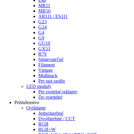
E40
MR11
MR16
AR111 / ES111
G23
G24
G4
G9
GU10
GX53
R7S
Stmievateľné
Filament
Vintage
Multipack
Pre rast rastlín
LED moduly
Pre svetelné reklamy
Do svietidiel
Príslušenstvo
Ovládanie
Jednofarebné
Dvojfarebné / CCT
RGB
RGB+W