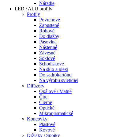
Náradie
LED / ALU profily
Profily
Povrchové
Zapustené
Rohové
Do dlažby
Pásovina
Nástenné
Závesné
Soklové
Schodiskové
Na sklo a plexi
Do sadrokartónu
Na výrobu svietidiel
Difúzory
Opálové / Matné
Číre
Čierne
Optické
Mikroprismatické
Koncovky
Plastové
Kovové
Držiaky / Spojky