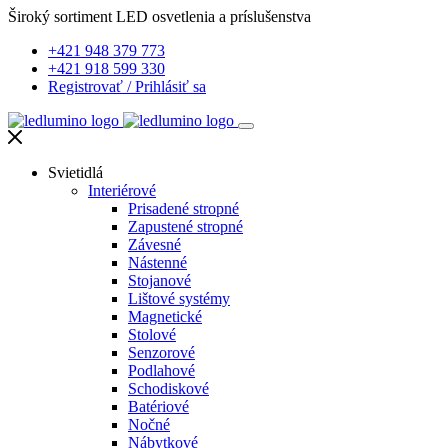
Široký sortiment LED osvetlenia a príslušenstva
+421 948 379 773
+421 918 599 330
Registrovať
/
Prihlásiť sa
Svietidlá
Interiérové
Prisadené stropné
Zapustené stropné
Závesné
Nástenné
Stojanové
Lištové systémy
Magnetické
Stolové
Senzorové
Podlahové
Schodiskové
Batériové
Nočné
Nábytkové