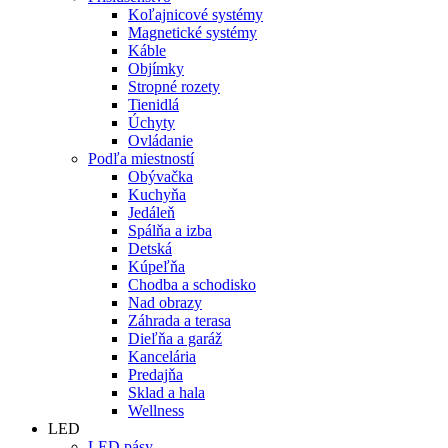
Koľajnicové systémy
Magnetické systémy
Káble
Objímky
Stropné rozety
Tienidlá
Úchyty
Ovládanie
Podľa miestností
Obývačka
Kuchyňa
Jedáleň
Spálňa a izba
Detská
Kúpeľňa
Chodba a schodisko
Nad obrazy
Záhrada a terasa
Dieľňa a garáž
Kancelária
Predajňa
Sklad a hala
Wellness
LED
LED pásy