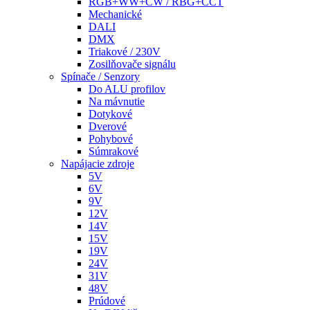
RGB+WW+CW / RBG+CCT
Mechanické
DALI
DMX
Triakové / 230V
Zosilňovače signálu
Spínače / Senzory
Do ALU profilov
Na mávnutie
Dotykové
Dverové
Pohybové
Súmrakové
Napájacie zdroje
5V
6V
9V
12V
14V
15V
19V
24V
31V
48V
Prúdové