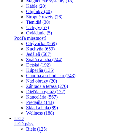
Magnetické systémy (18)
Káble (20)
Objímky (40)
Stropné rozety (26)
Tienidlá (30)
Úchyty (57)
Ovládanie (5)
Podľa miestností
Obývačka (569)
Kuchyňa (659)
Jedáleň (587)
Spálňa a izba (744)
Detská (192)
Kúpeľňa (135)
Chodba a schodisko (743)
Nad obrazy (20)
Záhrada a terasa (270)
Dieľňa a garáž (172)
Kancelária (567)
Predajňa (143)
Sklad a hala (89)
Wellness (188)
LED
LED pásy
Biele (125)