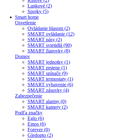
Kĺbové (2)
Lankové (2)
Spojky (5)
Smart home
Osvetlenie
Ovládanie hlasom (2)
SMART ovládanie (12)
SMART pásy (2)
SMART svietidlá (90)
SMART žiarovky (8)
Domov
SMART jednotky (1)
SMART prstene (1)
SMART spínače (9)
SMART termostaty (1)
SMART vybavenie (6)
SMART zásuvky (4)
Zabezpečenie
SMART alarmy (0)
SMART kamery (2)
Podľa značky
Eglo (6)
Emos (6)
Forever (0)
Gledopto (2)