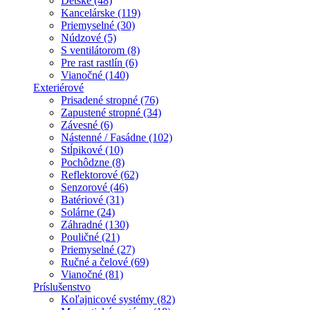
Detské (48)
Kancelárske (119)
Priemyselné (30)
Núdzové (5)
S ventilátorom (8)
Pre rast rastlín (6)
Vianočné (140)
Exteriérové
Prisadené stropné (76)
Zapustené stropné (34)
Závesné (6)
Nástenné / Fasádne (102)
Stĺpikové (10)
Pochôdzne (8)
Reflektorové (62)
Senzorové (46)
Batériové (31)
Solárne (24)
Záhradné (130)
Pouličné (21)
Priemyselné (27)
Ručné a čelové (69)
Vianočné (81)
Príslušenstvo
Koľajnicové systémy (82)