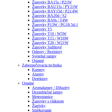
Žiarovky BA15s / P21W
Žiarovky BAU15s / PY21W
Žiarovky BAY15d / P21/4W
Žiarovky BA20d / S2
Žiarovky BA9s / T4W
Žiarovky P13W / PG18.5d-1
Žiarovky T5
Žiarovky T10 / W5W
Žiarovky T15 / W16W
Žiarovky T20 / W21W
Žiarovky Sulfitové
Odpory / Rezistory
Svetelné rampy
Ostatné
Zabezpečovacia technika
Kamery
Alarmy
Detektory
Ostatné
Aromalampy / Difuzéry
Dezinfekčné lampy
Meteostanice
Žiarovky s vláknom
Žiarivky
Spájkovanie