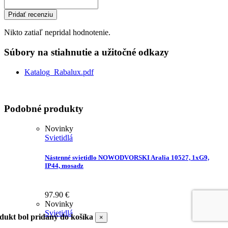
Pridať recenziu
Nikto zatiaľ nepridal hodnotenie.
Súbory na stiahnutie a užitočné odkazy
Katalog_Rabalux.pdf
Podobné produkty
Novinky
Svietidlá
Nástenné svietidlo NOWODVORSKI Aralia 10527, 1xG9,
IP44, mosadz
97.90
€
Novinky
Svietidlá
dukt bol pridaný do košíka
×