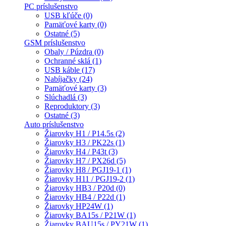
PC príslušenstvo
USB kľúče (0)
Pamäťové karty (0)
Ostatné (5)
GSM príslušenstvo
Obaly / Púzdra (0)
Ochranné sklá (1)
USB káble (17)
Nabíjačky (24)
Pamäťové karty (3)
Slúchadlá (3)
Reproduktory (3)
Ostatné (3)
Auto príslušenstvo
Žiarovky H1 / P14.5s (2)
Žiarovky H3 / PK22s (1)
Žiarovky H4 / P43t (3)
Žiarovky H7 / PX26d (5)
Žiarovky H8 / PGJ19-1 (1)
Žiarovky H11 / PGJ19-2 (1)
Žiarovky HB3 / P20d (0)
Žiarovky HB4 / P22d (1)
Žiarovky HP24W (1)
Žiarovky BA15s / P21W (1)
Žiarovky BAU15s / PY21W (1)