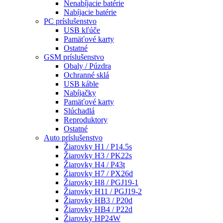
Nenabíjacie batérie
Nabíjacie batérie
PC príslušenstvo
USB kľúče
Pamäťové karty
Ostatné
GSM príslušenstvo
Obaly / Púzdra
Ochranné sklá
USB káble
Nabíjačky
Pamäťové karty
Slúchadlá
Reproduktory
Ostatné
Auto príslušenstvo
Žiarovky H1 / P14.5s
Žiarovky H3 / PK22s
Žiarovky H4 / P43t
Žiarovky H7 / PX26d
Žiarovky H8 / PGJ19-1
Žiarovky H11 / PGJ19-2
Žiarovky HB3 / P20d
Žiarovky HB4 / P22d
Žiarovky HP24W