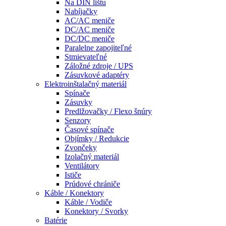
Na DIN lištu
Nabíjačky
AC/AC meniče
DC/AC meniče
DC/DC meniče
Paralelne zapojiteľné
Stmievateľné
Záložné zdroje / UPS
Zásuvkové adaptéry
Elektroinštalačný materiál
Spínače
Zásuvky
Predlžovačky / Flexo šnúry
Senzory
Časové spínače
Objímky / Redukcie
Zvončeky
Izolačný materiál
Ventilátory
Ističe
Prúdové chrániče
Káble / Konektory
Káble / Vodiče
Konektory / Svorky
Batérie