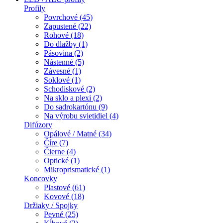
Profily
Povrchové (45)
Zapustené (22)
Rohové (18)
Do dlažby (1)
Pásovina (2)
Nástenné (5)
Závesné (1)
Soklové (1)
Schodiskové (2)
Na sklo a plexi (2)
Do sadrokartónu (9)
Na výrobu svietidiel (4)
Difúzory
Opálové / Matné (34)
Číre (7)
Čierne (4)
Optické (1)
Mikroprismatické (1)
Koncovky
Plastové (61)
Kovové (18)
Držiaky / Spojky
Pevné (25)