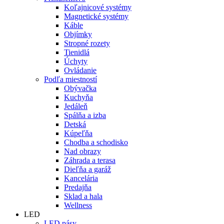
Koľajnicové systémy
Magnetické systémy
Káble
Objímky
Stropné rozety
Tienidlá
Úchyty
Ovládanie
Podľa miestností
Obývačka
Kuchyňa
Jedáleň
Spálňa a izba
Detská
Kúpeľňa
Chodba a schodisko
Nad obrazy
Záhrada a terasa
Dieľňa a garáž
Kancelária
Predajňa
Sklad a hala
Wellness
LED
LED pásy