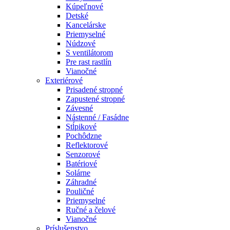
Kúpeľnové
Detské
Kancelárske
Priemyselné
Núdzové
S ventilátorom
Pre rast rastlín
Vianočné
Exteriérové
Prisadené stropné
Zapustené stropné
Závesné
Nástenné / Fasádne
Stĺpikové
Pochôdzne
Reflektorové
Senzorové
Batériové
Solárne
Záhradné
Pouličné
Priemyselné
Ručné a čelové
Vianočné
Príslušenstvo