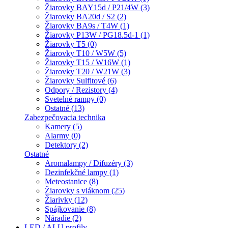
Žiarovky BAY15d / P21/4W (3)
Žiarovky BA20d / S2 (2)
Žiarovky BA9s / T4W (1)
Žiarovky P13W / PG18.5d-1 (1)
Žiarovky T5 (0)
Žiarovky T10 / W5W (5)
Žiarovky T15 / W16W (1)
Žiarovky T20 / W21W (3)
Žiarovky Sulfitové (6)
Odpory / Rezistory (4)
Svetelné rampy (0)
Ostatné (13)
Zabezpečovacia technika
Kamery (5)
Alarmy (0)
Detektory (2)
Ostatné
Aromalampy / Difuzéry (3)
Dezinfekčné lampy (1)
Meteostanice (8)
Žiarovky s vláknom (25)
Žiarivky (12)
Spájkovanie (8)
Náradie (2)
LED / ALU profily