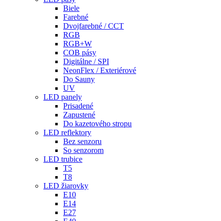
Biele
Farebné
Dvojfarebné / CCT
RGB
RGB+W
COB pásy
Digitálne / SPI
NeonFlex / Exteriérové
Do Sauny
UV
LED panely
Prisadené
Zapustené
Do kazetového stropu
LED reflektory
Bez senzoru
So senzorom
LED trubice
T5
T8
LED žiarovky
E10
E14
E27