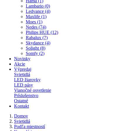
Hama (1)
Lambario (0)
Ledvance (4)
Maxlife (1)
Moes (1)
Nedes (74)
Philips HUE (12)
Rabalux (7)
Skydance (4)
Solight (8)
Somfy (2)
Novinky
Akcie
Výpredaj
Svietidlá
LED žiarovky
LED pásy
Vianočné osvetlenie
Príslušenstvo
Ostatné
Kontakt
Domov
Svietidlá
Podľa miestností