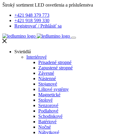
Široký sortiment LED osvetlenia a príslušenstva
+421 948 379 773
+421 918 599 330
Registrovať
/
Prihlásiť sa
Svietidlá
Interiérové
Prisadené stropné
Zapustené stropné
Závesné
Nástenné
Stojanové
Lištové systémy
Magnetické
Stolové
Senzorové
Podlahové
Schodiskové
Batériové
Nočné
Nábytkové