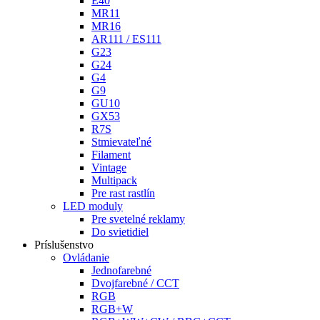
E40
MR11
MR16
AR111 / ES111
G23
G24
G4
G9
GU10
GX53
R7S
Stmievateľné
Filament
Vintage
Multipack
Pre rast rastlín
LED moduly
Pre svetelné reklamy
Do svietidiel
Príslušenstvo
Ovládanie
Jednofarebné
Dvojfarebné / CCT
RGB
RGB+W