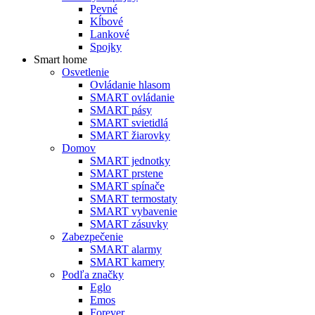
Pevné
Kĺbové
Lankové
Spojky
Smart home
Osvetlenie
Ovládanie hlasom
SMART ovládanie
SMART pásy
SMART svietidlá
SMART žiarovky
Domov
SMART jednotky
SMART prstene
SMART spínače
SMART termostaty
SMART vybavenie
SMART zásuvky
Zabezpečenie
SMART alarmy
SMART kamery
Podľa značky
Eglo
Emos
Forever