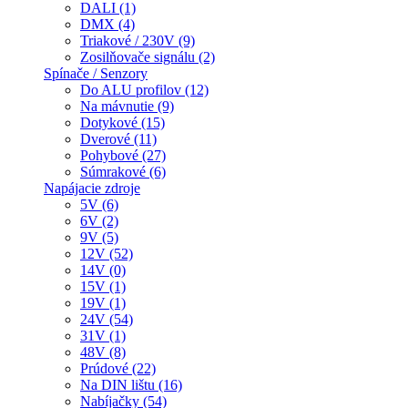
DALI (1)
DMX (4)
Triakové / 230V (9)
Zosilňovače signálu (2)
Spínače / Senzory
Do ALU profilov (12)
Na mávnutie (9)
Dotykové (15)
Dverové (11)
Pohybové (27)
Súmrakové (6)
Napájacie zdroje
5V (6)
6V (2)
9V (5)
12V (52)
14V (0)
15V (1)
19V (1)
24V (54)
31V (1)
48V (8)
Prúdové (22)
Na DIN lištu (16)
Nabíjačky (54)