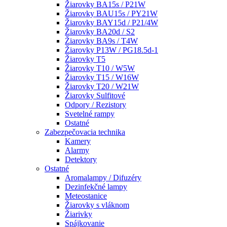
Žiarovky BA15s / P21W
Žiarovky BAU15s / PY21W
Žiarovky BAY15d / P21/4W
Žiarovky BA20d / S2
Žiarovky BA9s / T4W
Žiarovky P13W / PG18.5d-1
Žiarovky T5
Žiarovky T10 / W5W
Žiarovky T15 / W16W
Žiarovky T20 / W21W
Žiarovky Sulfitové
Odpory / Rezistory
Svetelné rampy
Ostatné
Zabezpečovacia technika
Kamery
Alarmy
Detektory
Ostatné
Aromalampy / Difuzéry
Dezinfekčné lampy
Meteostanice
Žiarovky s vláknom
Žiarivky
Spájkovanie