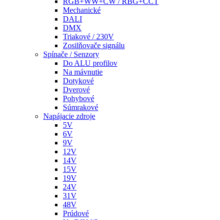
RGB+WW+CW / RBG+CCT
Mechanické
DALI
DMX
Triakové / 230V
Zosilňovače signálu
Spínače / Senzory
Do ALU profilov
Na mávnutie
Dotykové
Dverové
Pohybové
Súmrakové
Napájacie zdroje
5V
6V
9V
12V
14V
15V
19V
24V
31V
48V
Prúdové