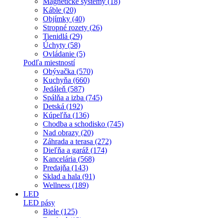
Magnetické systémy (18)
Káble (20)
Objímky (40)
Stropné rozety (26)
Tienidlá (29)
Úchyty (58)
Ovládanie (5)
Podľa miestností
Obývačka (570)
Kuchyňa (660)
Jedáleň (587)
Spálňa a izba (745)
Detská (192)
Kúpeľňa (136)
Chodba a schodisko (745)
Nad obrazy (20)
Záhrada a terasa (272)
Dieľňa a garáž (174)
Kancelária (568)
Predajňa (143)
Sklad a hala (91)
Wellness (189)
LED
LED pásy
Biele (125)