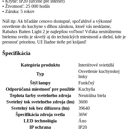
• Krytie: IP20 (určené pre interiér)
• Životnosť: 25 000 hodín
• Záruka: 5 rokov
Náš tip: Ak hľadáte cenovo dostupné, spoľahlivé a výkonné
osvetlenie do kuchyne s dlhou zárukou, ktoré vás nesklame,
Rabalux Batten Light 2 je najlepšou voľbou! Vďaka neutrálnemu
bielemu svetlu je skvelý aj do technických miestností a dielní, kde je
presnosť prioritou. Už žiadne tieňe pri krájaní!
Špecifikácia
Kategória produktu
Interiérové svietidlá
Osvetlenie kuchynskej
Typ
linky
Štýl lampy
Funkčný
Odporúčaná miestnosť pre použitie
Kuchyňa
Teplota farby svetelného zdroja
Neutrálna biela
Svetelný tok svetelného zdroja (lm)
3600
Svetelný tok bez difúzora (lm)
39640
Špecifikácia zdroja svetla
36W
LED technológia
Áno
IP ochrana
IP20