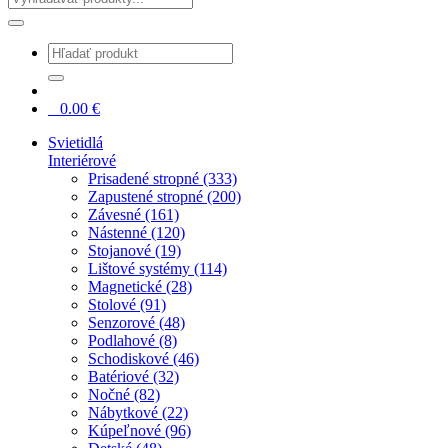
0
0.00
€
Svietidlá
Interiérové
Prisadené stropné (333)
Zapustené stropné (200)
Závesné (161)
Nástenné (120)
Stojanové (19)
Lištové systémy (114)
Magnetické (28)
Stolové (91)
Senzorové (48)
Podlahové (8)
Schodiskové (46)
Batériové (32)
Nočné (82)
Nábytkové (22)
Kúpeľnové (96)