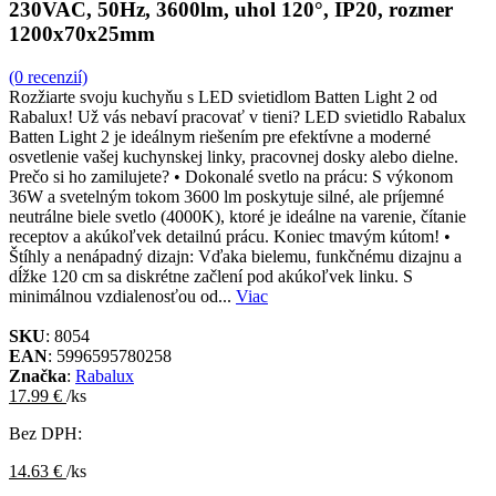
230VAC, 50Hz, 3600lm, uhol 120°, IP20, rozmer
1200x70x25mm
(0 recenzií)
Rozžiarte svoju kuchyňu s LED svietidlom Batten Light 2 od
Rabalux! Už vás nebaví pracovať v tieni? LED svietidlo Rabalux
Batten Light 2 je ideálnym riešením pre efektívne a moderné
osvetlenie vašej kuchynskej linky, pracovnej dosky alebo dielne.
Prečo si ho zamilujete? • Dokonalé svetlo na prácu: S výkonom
36W a svetelným tokom 3600 lm poskytuje silné, ale príjemné
neutrálne biele svetlo (4000K), ktoré je ideálne na varenie, čítanie
receptov a akúkoľvek detailnú prácu. Koniec tmavým kútom! •
Štíhly a nenápadný dizajn: Vďaka bielemu, funkčnému dizajnu a
dĺžke 120 cm sa diskrétne začlení pod akúkoľvek linku. S
minimálnou vzdialenosťou od...
Viac
SKU
: 8054
EAN
: 5996595780258
Značka
:
Rabalux
17.99 €
/ks
Bez DPH:
14.63 €
/ks