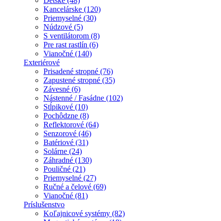
Detské (48)
Kancelárske (120)
Priemyselné (30)
Núdzové (5)
S ventilátorom (8)
Pre rast rastlín (6)
Vianočné (140)
Exteriérové
Prisadené stropné (76)
Zapustené stropné (35)
Závesné (6)
Nástenné / Fasádne (102)
Stĺpikové (10)
Pochôdzne (8)
Reflektorové (64)
Senzorové (46)
Batériové (31)
Solárne (24)
Záhradné (130)
Pouličné (21)
Priemyselné (27)
Ručné a čelové (69)
Vianočné (81)
Príslušenstvo
Koľajnicové systémy (82)