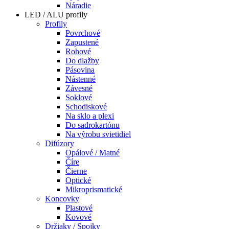
Náradie
LED / ALU profily
Profily
Povrchové
Zapustené
Rohové
Do dlažby
Pásovina
Nástenné
Závesné
Soklové
Schodiskové
Na sklo a plexi
Do sadrokartónu
Na výrobu svietidiel
Difúzory
Opálové / Matné
Číre
Čierne
Optické
Mikroprismatické
Koncovky
Plastové
Kovové
Držiaky / Spojky