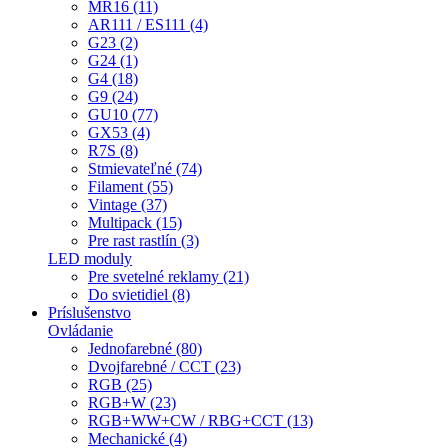
MR16 (11)
AR111 / ES111 (4)
G23 (2)
G24 (1)
G4 (18)
G9 (24)
GU10 (77)
GX53 (4)
R7S (8)
Stmievateľné (74)
Filament (55)
Vintage (37)
Multipack (15)
Pre rast rastlín (3)
LED moduly
Pre svetelné reklamy (21)
Do svietidiel (8)
Príslušenstvo
Ovládanie
Jednofarebné (80)
Dvojfarebné / CCT (23)
RGB (25)
RGB+W (23)
RGB+WW+CW / RBG+CCT (13)
Mechanické (4)