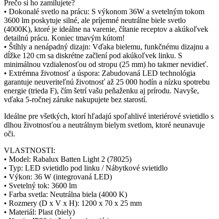
Prečo si ho zamilujete?
• Dokonalé svetlo na prácu: S výkonom 36W a svetelným tokom
3600 lm poskytuje silné, ale príjemné neutrálne biele svetlo
(4000K), ktoré je ideálne na varenie, čítanie receptov a akúkoľvek
detailnú prácu. Koniec tmavým kútom!
• Štíhly a nenápadný dizajn: Vďaka bielemu, funkčnému dizajnu a
dĺžke 120 cm sa diskrétne začlení pod akúkoľvek linku. S
minimálnou vzdialenosťou od stropu (25 mm) ho takmer nevidieť.
• Extrémna životnosť a úspora: Zabudovaná LED technológia
garantuje neuveriteľnú životnosť až 25 000 hodín a nízku spotrebu
energie (trieda F), čím šetrí vašu peňaženku aj prírodu. Navyše,
vďaka 5-ročnej záruke nakupujete bez starostí.
Ideálne pre všetkých, ktorí hľadajú spoľahlivé interiérové svietidlo s
dlhou životnosťou a neutrálnym bielym svetlom, ktoré neunavuje
oči.
VLASTNOSTI:
• Model: Rabalux Batten Light 2 (78025)
• Typ: LED svietidlo pod linku / Nábytkové svietidlo
• Výkon: 36 W (integrovaná LED)
• Svetelný tok: 3600 lm
• Farba svetla: Neutrálna biela (4000 K)
• Rozmery (D x V x H): 1200 x 70 x 25 mm
• Materiál: Plast (biely)