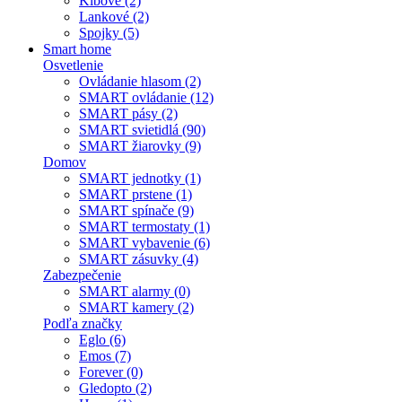
Kĺbové (2)
Lankové (2)
Spojky (5)
Smart home
Osvetlenie
Ovládanie hlasom (2)
SMART ovládanie (12)
SMART pásy (2)
SMART svietidlá (90)
SMART žiarovky (9)
Domov
SMART jednotky (1)
SMART prstene (1)
SMART spínače (9)
SMART termostaty (1)
SMART vybavenie (6)
SMART zásuvky (4)
Zabezpečenie
SMART alarmy (0)
SMART kamery (2)
Podľa značky
Eglo (6)
Emos (7)
Forever (0)
Gledopto (2)