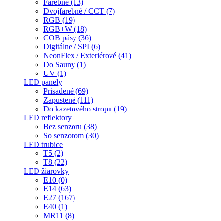
Farebné (13)
Dvojfarebné / CCT (7)
RGB (19)
RGB+W (18)
COB pásy (36)
Digitálne / SPI (6)
NeonFlex / Exteriérové (41)
Do Sauny (1)
UV (1)
LED panely
Prisadené (69)
Zapustené (111)
Do kazetového stropu (19)
LED reflektory
Bez senzoru (38)
So senzorom (30)
LED trubice
T5 (2)
T8 (22)
LED žiarovky
E10 (0)
E14 (63)
E27 (167)
E40 (1)
MR11 (8)