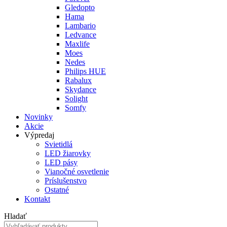
Gledopto
Hama
Lambario
Ledvance
Maxlife
Moes
Nedes
Philips HUE
Rabalux
Skydance
Solight
Somfy
Novinky
Akcie
Výpredaj
Svietidlá
LED žiarovky
LED pásy
Vianočné osvetlenie
Príslušenstvo
Ostatné
Kontakt
Hladať