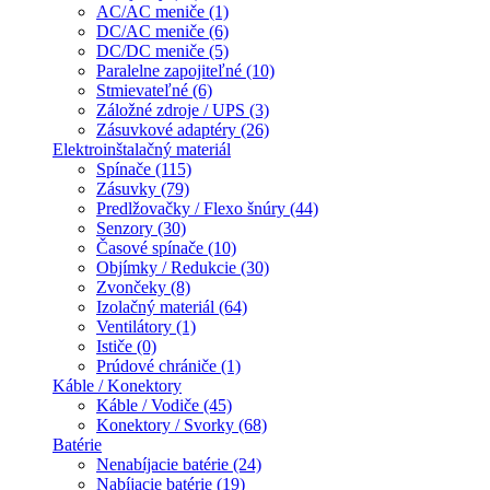
AC/AC meniče (1)
DC/AC meniče (6)
DC/DC meniče (5)
Paralelne zapojiteľné (10)
Stmievateľné (6)
Záložné zdroje / UPS (3)
Zásuvkové adaptéry (26)
Elektroinštalačný materiál
Spínače (115)
Zásuvky (79)
Predlžovačky / Flexo šnúry (44)
Senzory (30)
Časové spínače (10)
Objímky / Redukcie (30)
Zvončeky (8)
Izolačný materiál (64)
Ventilátory (1)
Ističe (0)
Prúdové chrániče (1)
Káble / Konektory
Káble / Vodiče (45)
Konektory / Svorky (68)
Batérie
Nenabíjacie batérie (24)
Nabíjacie batérie (19)