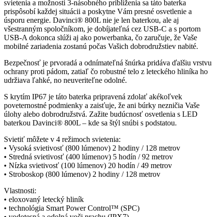
svietenia a možnosti 3-násobného priblíženia sa táto baterka
prispôsobí každej situácii a poskytne Vám presné osvetlenie a
úsporu energie. Davinci® 800L nie je len baterkou, ale aj
všestranným spoločníkom, je dobíjateľná cez USB-C a s portom
USB-A dokonca slúži aj ako powerbanka, čo zaručuje, že Vaše
mobilné zariadenia zostanú počas Vašich dobrodružstiev nabité.
Bezpečnosť je prvoradá a odnímateľná šnúrka pridáva ďalšiu vrstvu
ochrany proti pádom, zatiaľ čo robustné telo z leteckého hliníka ho
udržiava ľahké, no neuveriteľne odolné.
S krytím IP67 je táto baterka pripravená zdolať akékoľvek
poveternostné podmienky a zaisťuje, že ani búrky nezničia Vaše
úlohy alebo dobrodružstvá. Zažite budúcnosť osvetlenia s LED
baterkou Davinci® 800L – kde sa štýl snúbi s podstatou.
Svietiť môžete v 4 režimoch svietenia:
• Vysoká svietivosť (800 lúmenov) 2 hodiny / 128 metrov
• Stredná svietivosť (400 lúmenov) 5 hodín / 92 metrov
• Nízka svietivosť (100 lúmenov) 20 hodín / 49 metrov
• Stroboskop (800 lúmenov) 2 hodiny / 128 metrov
Vlastnosti:
• eloxovaný letecký hliník
• technológia Smart Power Control™ (SPC)
• vodotesná a odolná voči prachu (IPX7)