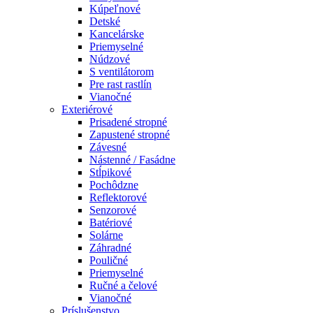
Kúpeľnové
Detské
Kancelárske
Priemyselné
Núdzové
S ventilátorom
Pre rast rastlín
Vianočné
Exteriérové
Prisadené stropné
Zapustené stropné
Závesné
Nástenné / Fasádne
Stĺpikové
Pochôdzne
Reflektorové
Senzorové
Batériové
Solárne
Záhradné
Pouličné
Priemyselné
Ručné a čelové
Vianočné
Príslušenstvo