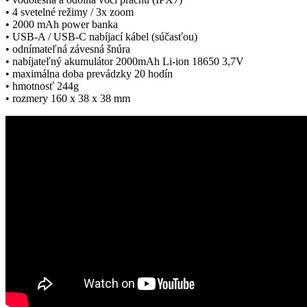
• 4 svetelné režimy / 3x zoom
• 2000 mAh power banka
• USB-A / USB-C nabíjací kábel (súčasťou)
• odnímateľná závesná šnúra
• nabíjateľný akumulátor 2000mAh Li-ion 18650 3,7V
• maximálna doba prevádzky 20 hodín
• hmotnosť 244g
• rozmery 160 x 38 x 38 mm