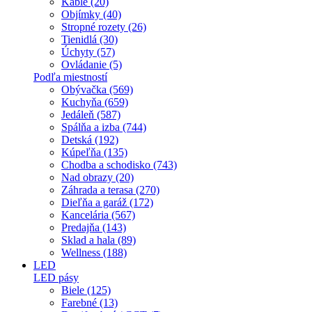
Káble (20)
Objímky (40)
Stropné rozety (26)
Tienidlá (30)
Úchyty (57)
Ovládanie (5)
Podľa miestností
Obývačka (569)
Kuchyňa (659)
Jedáleň (587)
Spálňa a izba (744)
Detská (192)
Kúpeľňa (135)
Chodba a schodisko (743)
Nad obrazy (20)
Záhrada a terasa (270)
Dieľňa a garáž (172)
Kancelária (567)
Predajňa (143)
Sklad a hala (89)
Wellness (188)
LED
LED pásy
Biele (125)
Farebné (13)