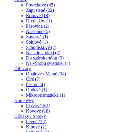
Povrchové (45)
Zapustené (22)
Rohové (18)
Do dlažby (1)
Pásovina (2)
Nástenné (5)
Závesné (1)
Soklové (1)
Schodiskové (2)
Na sklo a plexi (2)
Do sadrokartónu (9)
Na výrobu svietidiel (4)
Difúzory
Opálové / Matné (34)
Číre (7)
Čierne (4)
Optické (1)
Mikroprismatické (1)
Koncovky
Plastové (61)
Kovové (18)
Držiaky / Spojky
Pevné (25)
Kĺbové (2)