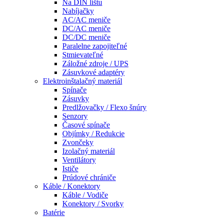
Na DIN lištu
Nabíjačky
AC/AC meniče
DC/AC meniče
DC/DC meniče
Paralelne zapojiteľné
Stmievateľné
Záložné zdroje / UPS
Zásuvkové adaptéry
Elektroinštalačný materiál
Spínače
Zásuvky
Predlžovačky / Flexo šnúry
Senzory
Časové spínače
Objímky / Redukcie
Zvončeky
Izolačný materiál
Ventilátory
Ističe
Prúdové chrániče
Káble / Konektory
Káble / Vodiče
Konektory / Svorky
Batérie