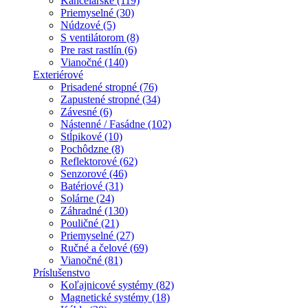
Kancelárske (119)
Priemyselné (30)
Núdzové (5)
S ventilátorom (8)
Pre rast rastlín (6)
Vianočné (140)
Exteriérové
Prisadené stropné (76)
Zapustené stropné (34)
Závesné (6)
Nástenné / Fasádne (102)
Stĺpikové (10)
Pochôdzne (8)
Reflektorové (62)
Senzorové (46)
Batériové (31)
Solárne (24)
Záhradné (130)
Pouličné (21)
Priemyselné (27)
Ručné a čelové (69)
Vianočné (81)
Príslušenstvo
Koľajnicové systémy (82)
Magnetické systémy (18)