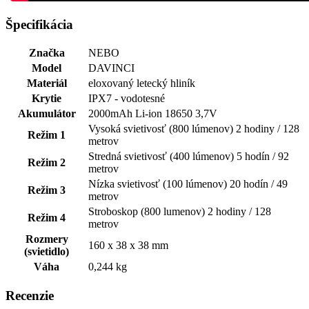
Špecifikácia
Značka
NEBO
Model
DAVINCI
Materiál
eloxovaný letecký hliník
Krytie
IPX7 - vodotesné
Akumulátor
2000mAh Li-ion 18650 3,7V
Vysoká svietivosť (800 lúmenov) 2 hodiny / 128
Režim 1
metrov
Stredná svietivosť (400 lúmenov) 5 hodín / 92
Režim 2
metrov
Nízka svietivosť (100 lúmenov) 20 hodín / 49
Režim 3
metrov
Stroboskop (800 lumenov) 2 hodiny / 128
Režim 4
metrov
Rozmery
160 x 38 x 38 mm
(svietidlo)
Váha
0,244 kg
Recenzie