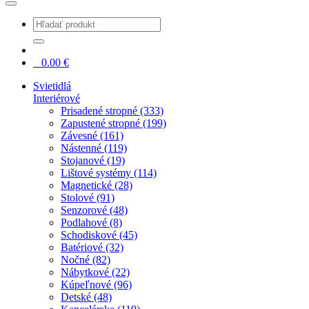
0
0.00
€
Svietidlá
Interiérové
Prisadené stropné (333)
Zapustené stropné (199)
Závesné (161)
Nástenné (119)
Stojanové (19)
Lištové systémy (114)
Magnetické (28)
Stolové (91)
Senzorové (48)
Podlahové (8)
Schodiskové (45)
Batériové (32)
Nočné (82)
Nábytkové (22)
Kúpeľnové (96)
Detské (48)