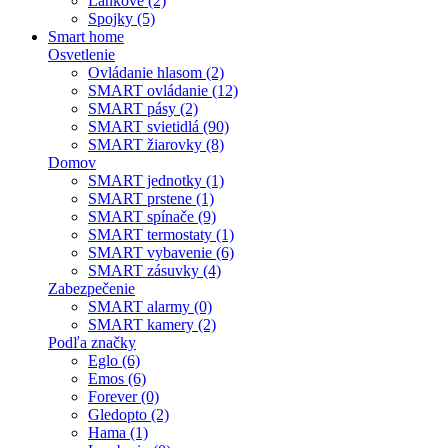
Lankové (2)
Spojky (5)
Smart home
Osvetlenie
Ovládanie hlasom (2)
SMART ovládanie (12)
SMART pásy (2)
SMART svietidlá (90)
SMART žiarovky (8)
Domov
SMART jednotky (1)
SMART prstene (1)
SMART spínače (9)
SMART termostaty (1)
SMART vybavenie (6)
SMART zásuvky (4)
Zabezpečenie
SMART alarmy (0)
SMART kamery (2)
Podľa značky
Eglo (6)
Emos (6)
Forever (0)
Gledopto (2)
Hama (1)