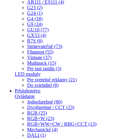
AR111 / ES111 (4)
G23 (2)
G24 (1)
G4 (18)
G9 (24)
GU10 (77)
GX53 (4)
R7S (8)
Stmievateľné (73)
Filament (55)
Vintage (37)
Multipack (15)
Pre rast rastlín (3)
LED moduly
Pre svetelné reklamy (21)
Do svietidiel (8)
Príslušenstvo
Ovládanie
Jednofarebné (80)
Dvojfarebné / CCT (23)
RGB (25)
RGB+W (23)
RGB+WW+CW / RBG+CCT (13)
Mechanické (4)
DALI (1)