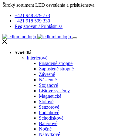
Široký sortiment LED osvetlenia a príslušenstva
+421 948 379 773
+421 918 599 330
Registrovať
/
Prihlásiť sa
Svietidlá
Interiérové
Prisadené stropné
Zapustené stropné
Závesné
Nástenné
Stojanové
Lištové systémy
Magnetické
Stolové
Senzorové
Podlahové
Schodiskové
Batériové
Nočné
Nábytkové