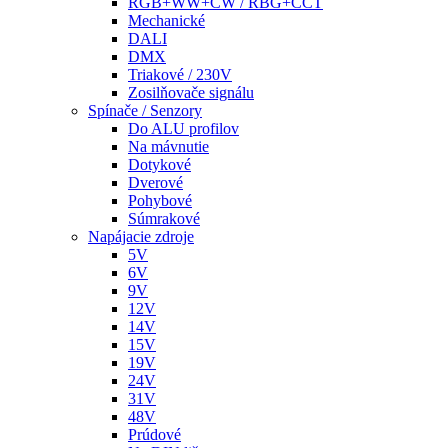
RGB+WW+CW / RBG+CCT
Mechanické
DALI
DMX
Triakové / 230V
Zosilňovače signálu
Spínače / Senzory
Do ALU profilov
Na mávnutie
Dotykové
Dverové
Pohybové
Súmrakové
Napájacie zdroje
5V
6V
9V
12V
14V
15V
19V
24V
31V
48V
Prúdové