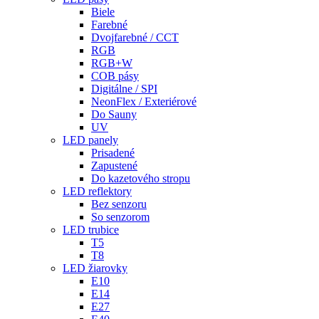
Biele
Farebné
Dvojfarebné / CCT
RGB
RGB+W
COB pásy
Digitálne / SPI
NeonFlex / Exteriérové
Do Sauny
UV
LED panely
Prisadené
Zapustené
Do kazetového stropu
LED reflektory
Bez senzoru
So senzorom
LED trubice
T5
T8
LED žiarovky
E10
E14
E27