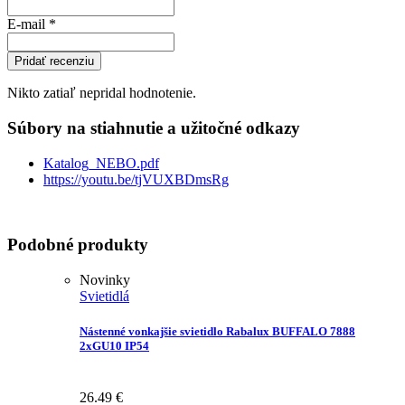
E-mail
*
Pridať recenziu
Nikto zatiaľ nepridal hodnotenie.
Súbory na stiahnutie a užitočné odkazy
Katalog_NEBO.pdf
https://youtu.be/tjVUXBDmsRg
Podobné produkty
Novinky
Svietidlá
Nástenné vonkajšie svietidlo Rabalux BUFFALO 7888
2xGU10 IP54
26.49
€