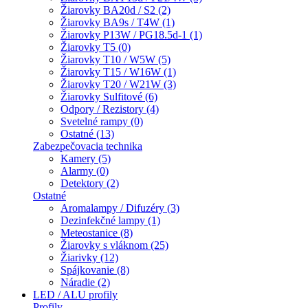
Žiarovky BA20d / S2 (2)
Žiarovky BA9s / T4W (1)
Žiarovky P13W / PG18.5d-1 (1)
Žiarovky T5 (0)
Žiarovky T10 / W5W (5)
Žiarovky T15 / W16W (1)
Žiarovky T20 / W21W (3)
Žiarovky Sulfitové (6)
Odpory / Rezistory (4)
Svetelné rampy (0)
Ostatné (13)
Zabezpečovacia technika
Kamery (5)
Alarmy (0)
Detektory (2)
Ostatné
Aromalampy / Difuzéry (3)
Dezinfekčné lampy (1)
Meteostanice (8)
Žiarovky s vláknom (25)
Žiarivky (12)
Spájkovanie (8)
Náradie (2)
LED / ALU profily
Profily