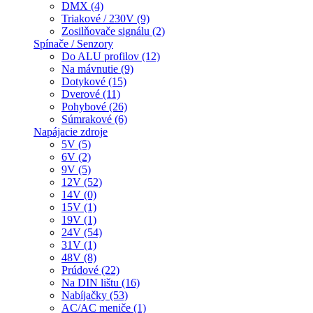
DMX (4)
Triakové / 230V (9)
Zosilňovače signálu (2)
Spínače / Senzory
Do ALU profilov (12)
Na mávnutie (9)
Dotykové (15)
Dverové (11)
Pohybové (26)
Súmrakové (6)
Napájacie zdroje
5V (5)
6V (2)
9V (5)
12V (52)
14V (0)
15V (1)
19V (1)
24V (54)
31V (1)
48V (8)
Prúdové (22)
Na DIN lištu (16)
Nabíjačky (53)
AC/AC meniče (1)