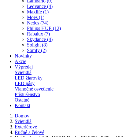
Lambario (0)
Ledvance (4)
Maxlife (1)
Moes (1)
Nedes (74)
Philips HUE (12)
Rabalux (7)
Skydance (4)
Solight (8)
Somfy (2)
Novinky
Akcie
Výpredaj
Svietidlá
LED žiarovky
LED pásy
Vianočné osvetlenie
Príslušenstvo
Ostatné
Kontakt
Domov
Svietidlá
Exteriérové
Ručné a čelové