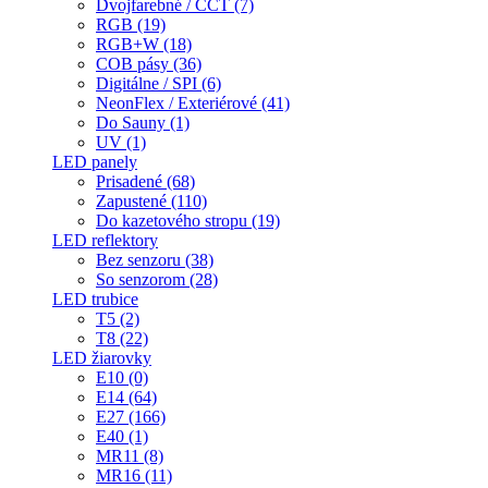
Dvojfarebné / CCT (7)
RGB (19)
RGB+W (18)
COB pásy (36)
Digitálne / SPI (6)
NeonFlex / Exteriérové (41)
Do Sauny (1)
UV (1)
LED panely
Prisadené (68)
Zapustené (110)
Do kazetového stropu (19)
LED reflektory
Bez senzoru (38)
So senzorom (28)
LED trubice
T5 (2)
T8 (22)
LED žiarovky
E10 (0)
E14 (64)
E27 (166)
E40 (1)
MR11 (8)
MR16 (11)