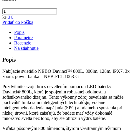
ks
Pridať do košíka
Popis
Parametre
Recenzie
Na stiahnutie
Popis
Nabíjacie svietidlo NEBO Davinci™ 800L, 800lm, 128m, IPX7, 3x
zoom, power banka – NEB-FLT-1063-G
Pozdvihnite svoju hru s osvetlením pomocou LED baterky
Davinci® 800L, ktorá je spojením robustnej odolnosti a
sofistikovaného dizajnu. Tento výkonný zdroj osvetlenia sa môže
pochváliť funkciami inteligentných technológií, vrátane
inteligentného riadenia napájania (SPC) a priameho spustenia pri
nízkej úrovni, ktoré zaisťujú, že budete mať vždy dokonalé
množstvo svetla bez toho, aby ste ohrozili výdrž batérie.
Vďaka pôsobivým 800 lúmenom, štyrom všestranným režimom