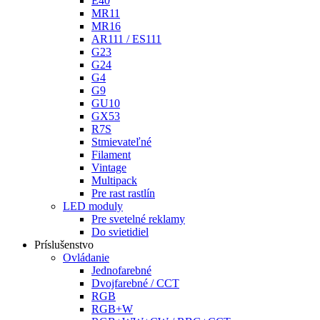
E40
MR11
MR16
AR111 / ES111
G23
G24
G4
G9
GU10
GX53
R7S
Stmievateľné
Filament
Vintage
Multipack
Pre rast rastlín
LED moduly
Pre svetelné reklamy
Do svietidiel
Príslušenstvo
Ovládanie
Jednofarebné
Dvojfarebné / CCT
RGB
RGB+W