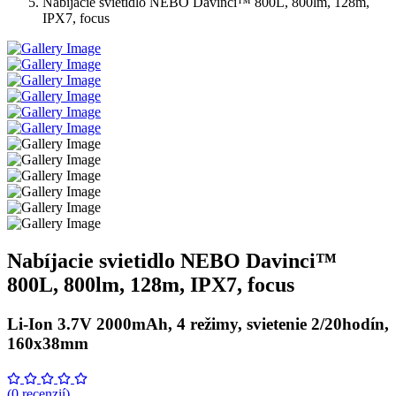
Nabíjacie svietidlo NEBO Davinci™ 800L, 800lm, 128m,
IPX7, focus
Nabíjacie svietidlo NEBO Davinci™
800L, 800lm, 128m, IPX7, focus
Li-Ion 3.7V 2000mAh, 4 režimy, svietenie 2/20hodín,
160x38mm
(0 recenzií)