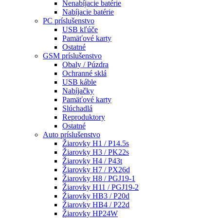
Nenabíjacie batérie
Nabíjacie batérie
PC príslušenstvo
USB kľúče
Pamäťové karty
Ostatné
GSM príslušenstvo
Obaly / Púzdra
Ochranné sklá
USB káble
Nabíjačky
Pamäťové karty
Slúchadlá
Reproduktory
Ostatné
Auto príslušenstvo
Žiarovky H1 / P14.5s
Žiarovky H3 / PK22s
Žiarovky H4 / P43t
Žiarovky H7 / PX26d
Žiarovky H8 / PGJ19-1
Žiarovky H11 / PGJ19-2
Žiarovky HB3 / P20d
Žiarovky HB4 / P22d
Žiarovky HP24W