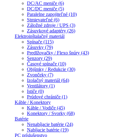
DC/AC meniče (6)
DC/DC meniče (5)
Paralelne zapojiteľné (10)
Stmievateľné (6)
Záložné zdroje / UPS (3)
Zásuvkové adaptéry (26)
Elektroinštalačný materiál
Spínače (115)
Zásuvky (79)
Predlžovačky / Flexo šnúry (43)
Senzory (29)
Časové spínače (10)
Objímky / Redukcie (30)
Zvončeky (7)
Izolačný materiál (64)
Ventilátory (1)
Ističe (0)
Prúdové chrániče (1)
Káble / Konektory
Káble / Vodiče (45)
Konektory / Svorky (68)
Batérie
Nenabíjacie batérie (24)
Nabíjacie batérie (19)
PC príslušenstvo