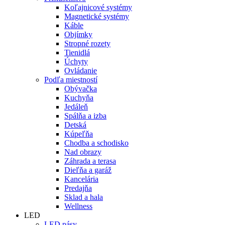
Koľajnicové systémy
Magnetické systémy
Káble
Objímky
Stropné rozety
Tienidlá
Úchyty
Ovládanie
Podľa miestností
Obývačka
Kuchyňa
Jedáleň
Spálňa a izba
Detská
Kúpeľňa
Chodba a schodisko
Nad obrazy
Záhrada a terasa
Dieľňa a garáž
Kancelária
Predajňa
Sklad a hala
Wellness
LED
LED pásy