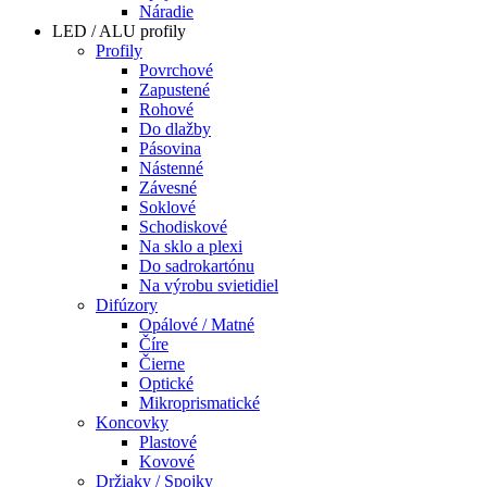
Náradie
LED / ALU profily
Profily
Povrchové
Zapustené
Rohové
Do dlažby
Pásovina
Nástenné
Závesné
Soklové
Schodiskové
Na sklo a plexi
Do sadrokartónu
Na výrobu svietidiel
Difúzory
Opálové / Matné
Číre
Čierne
Optické
Mikroprismatické
Koncovky
Plastové
Kovové
Držiaky / Spojky