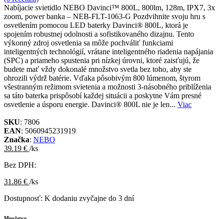
Nabíjacie svietidlo NEBO Davinci™ 800L, 800lm, 128m, IPX7, 3x
zoom, power banka – NEB-FLT-1063-G Pozdvihnite svoju hru s
osvetlením pomocou LED baterky Davinci® 800L, ktorá je
spojením robustnej odolnosti a sofistikovaného dizajnu. Tento
výkonný zdroj osvetlenia sa môže pochváliť funkciami
inteligentných technológií, vrátane inteligentného riadenia napájania
(SPC) a priameho spustenia pri nízkej úrovni, ktoré zaisťujú, že
budete mať vždy dokonalé množstvo svetla bez toho, aby ste
ohrozili výdrž batérie. Vďaka pôsobivým 800 lúmenom, štyrom
všestranným režimom svietenia a možnosti 3-násobného priblíženia
sa táto baterka prispôsobí každej situácii a poskytne Vám presné
osvetlenie a úsporu energie. Davinci® 800L nie je len...
Viac
SKU
: 7806
EAN
: 5060945231919
Značka
:
NEBO
39.19 €
/ks
Bez DPH:
31.86 €
/ks
Dostupnosť:
K dodaniu zvyčajne do 3 dní
Množstvo