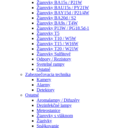
Žiarovky BA15s / P21W
Žiarovky BAU15s / PY21W
Žiarovky BAY15d / P21/4W
Žiarovky BA20d / S2
Žiarovky BA9s / T4W
Žiarovky P13W / PG18.5d-1
Žiarovky T5
Žiarovky T10 / W5W
Žiarovky T15 / W16W
Žiarovky T20 / W21W
Žiarovky Sulfitové
Odpory / Rezistory
Svetelné rampy
Ostatné
Zabezpečovacia technika
Kamery
Alarmy
Detektory
Ostatné
Aromalampy / Difuzéry
Dezinfekčné lampy
Meteostanice
Žiarovky s vláknom
Žiarivky
Spájkovanie