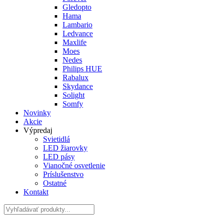
Gledopto
Hama
Lambario
Ledvance
Maxlife
Moes
Nedes
Philips HUE
Rabalux
Skydance
Solight
Somfy
Novinky
Akcie
Výpredaj
Svietidlá
LED žiarovky
LED pásy
Vianočné osvetlenie
Príslušenstvo
Ostatné
Kontakt
Hladať