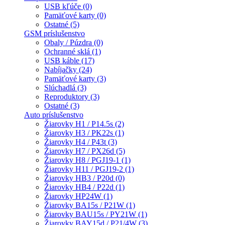
USB kľúče (0)
Pamäťové karty (0)
Ostatné (5)
GSM príslušenstvo
Obaly / Púzdra (0)
Ochranné sklá (1)
USB káble (17)
Nabíjačky (24)
Pamäťové karty (3)
Slúchadlá (3)
Reproduktory (3)
Ostatné (3)
Auto príslušenstvo
Žiarovky H1 / P14.5s (2)
Žiarovky H3 / PK22s (1)
Žiarovky H4 / P43t (3)
Žiarovky H7 / PX26d (5)
Žiarovky H8 / PGJ19-1 (1)
Žiarovky H11 / PGJ19-2 (1)
Žiarovky HB3 / P20d (0)
Žiarovky HB4 / P22d (1)
Žiarovky HP24W (1)
Žiarovky BA15s / P21W (1)
Žiarovky BAU15s / PY21W (1)
Žiarovky BAY15d / P21/4W (3)