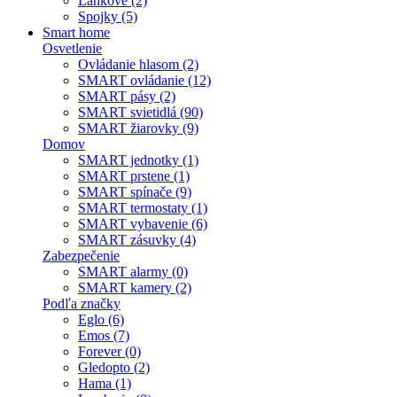
Lankové (2)
Spojky (5)
Smart home
Osvetlenie
Ovládanie hlasom (2)
SMART ovládanie (12)
SMART pásy (2)
SMART svietidlá (90)
SMART žiarovky (9)
Domov
SMART jednotky (1)
SMART prstene (1)
SMART spínače (9)
SMART termostaty (1)
SMART vybavenie (6)
SMART zásuvky (4)
Zabezpečenie
SMART alarmy (0)
SMART kamery (2)
Podľa značky
Eglo (6)
Emos (7)
Forever (0)
Gledopto (2)
Hama (1)