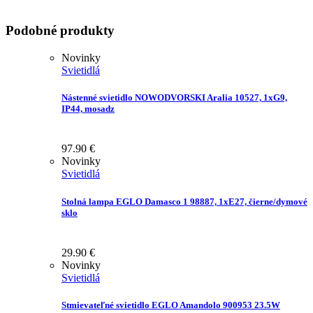
Podobné produkty
Novinky
Svietidlá
Nástenné svietidlo NOWODVORSKI Aralia 10527, 1xG9,
IP44, mosadz
97.90
€
Novinky
Svietidlá
Stolná lampa EGLO Damasco 1 98887, 1xE27, čierne/dymové
sklo
29.90
€
Novinky
Svietidlá
Stmievateľné svietidlo EGLO Amandolo 900953 23.5W