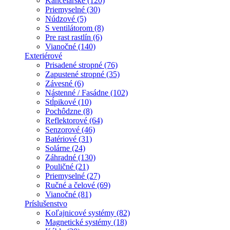
Kancelárske (120)
Priemyselné (30)
Núdzové (5)
S ventilátorom (8)
Pre rast rastlín (6)
Vianočné (140)
Exteriérové
Prisadené stropné (76)
Zapustené stropné (35)
Závesné (6)
Nástenné / Fasádne (102)
Stĺpikové (10)
Pochôdzne (8)
Reflektorové (64)
Senzorové (46)
Batériové (31)
Solárne (24)
Záhradné (130)
Pouličné (21)
Priemyselné (27)
Ručné a čelové (69)
Vianočné (81)
Príslušenstvo
Koľajnicové systémy (82)
Magnetické systémy (18)