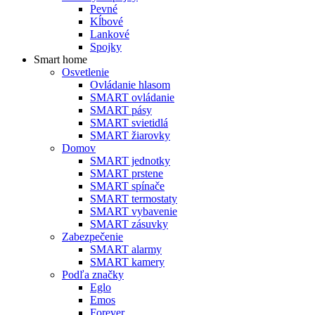
Pevné
Kĺbové
Lankové
Spojky
Smart home
Osvetlenie
Ovládanie hlasom
SMART ovládanie
SMART pásy
SMART svietidlá
SMART žiarovky
Domov
SMART jednotky
SMART prstene
SMART spínače
SMART termostaty
SMART vybavenie
SMART zásuvky
Zabezpečenie
SMART alarmy
SMART kamery
Podľa značky
Eglo
Emos
Forever