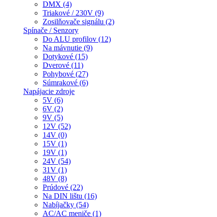
DMX (4)
Triakové / 230V (9)
Zosilňovače signálu (2)
Spínače / Senzory
Do ALU profilov (12)
Na mávnutie (9)
Dotykové (15)
Dverové (11)
Pohybové (27)
Súmrakové (6)
Napájacie zdroje
5V (6)
6V (2)
9V (5)
12V (52)
14V (0)
15V (1)
19V (1)
24V (54)
31V (1)
48V (8)
Prúdové (22)
Na DIN lištu (16)
Nabíjačky (54)
AC/AC meniče (1)