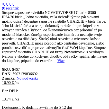
(0 recenzií)
Stropné zapustené svietidlo NOWODVORSKI Charlie 8366
IP54/20 biele „Jedno svietidlo, veľa riešení“ týmito pár slovami
možno opísať decentné zápustné svietidlo CHARLIE v bielej farbe.
Jeho klasická farba a tvar je dokonalým riešením pre kúpeľne v
rôznych farbách a štýloch, od škandinávskych cez prírodné až po
moderné klasické. Zmeňte usporiadanie interiéru a nechajte svoje
osvetlenie na dlhé časy. Široký uhol osvetlenia miestnosť krásne
presvetlí. CHARLIE môže pôsobiť ako centrálne osvetlenie, alebo
pomôcť osvetliť najreprezentatívnejšiu časť Vašej kúpeľne. Stropné
zapustené svietidlo CHARLIE od firmy Nowodvorski s okrúhlym
tvarom je vhodné do kuchyne, chodby, obývačky, spálne, ale hlavne
do kúpelne, prípadne do exteriéru...
Viac
SKU
: 6467
EAN
: 5903139836692
Značka
:
Nowodvorski
16.90 €
/ks
Bez DPH:
13.74 €
/ks
Dostupnosť:
K dodaniu zvyčajne do 5-12 dní