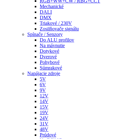
RGB+WW+CW / RBG+CCT
Mechanické
DALI
DMX
Triakové / 230V
Zosilňovače signálu
Spínače / Senzory
Do ALU profilov
Na mávnutie
Dotykové
Dverové
Pohybové
Súmrakové
Napájacie zdroje
5V
6V
9V
12V
14V
15V
19V
24V
31V
48V
Prúdové