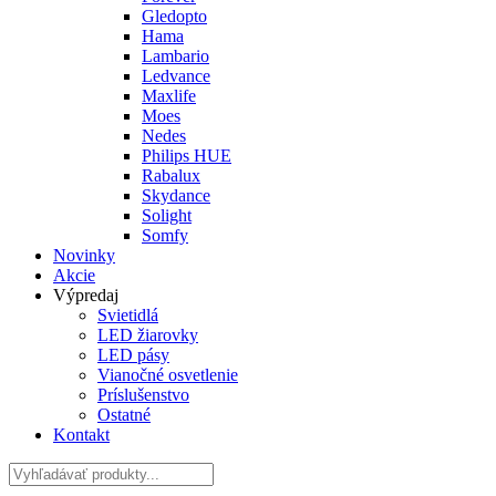
Gledopto
Hama
Lambario
Ledvance
Maxlife
Moes
Nedes
Philips HUE
Rabalux
Skydance
Solight
Somfy
Novinky
Akcie
Výpredaj
Svietidlá
LED žiarovky
LED pásy
Vianočné osvetlenie
Príslušenstvo
Ostatné
Kontakt
Hladať