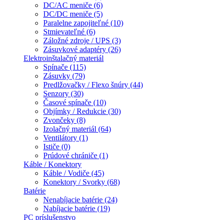
DC/AC meniče (6)
DC/DC meniče (5)
Paralelne zapojiteľné (10)
Stmievateľné (6)
Záložné zdroje / UPS (3)
Zásuvkové adaptéry (26)
Elektroinštalačný materiál
Spínače (115)
Zásuvky (79)
Predlžovačky / Flexo šnúry (44)
Senzory (30)
Časové spínače (10)
Objímky / Redukcie (30)
Zvončeky (8)
Izolačný materiál (64)
Ventilátory (1)
Ističe (0)
Prúdové chrániče (1)
Káble / Konektory
Káble / Vodiče (45)
Konektory / Svorky (68)
Batérie
Nenabíjacie batérie (24)
Nabíjacie batérie (19)
PC príslušenstvo