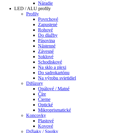
Náradie
LED / ALU profily
Profily
Povrchové
Zapustené
Rohové
Do dlažby
Pásovina
Nástenné
Závesné
Soklové
Schodiskové
Na sklo a plexi
Do sadrokartónu
Na výrobu svietidiel
Difúzory
Opálové / Matné
Číre
Čierne
Optické
Mikroprismatické
Koncovky
Plastové
Kovové
Držiaky / Spojky