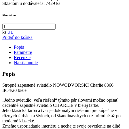
Skladom u dodávateľa:
7429 ks
Množstvo
ks
Pridať do košíka
Popis
Parametre
Recenzie
Na stiahnutie
Popis
Stropné zapustené svietidlo NOWODVORSKI Charlie 8366
IP54/20 biele
„Jedno svietidlo, veľa riešení“ týmito pár slovami možno opísať
decentné zápustné svietidlo CHARLIE v bielej farbe.
Jeho klasická farba a tvar je dokonalým riešením pre kúpeľne v
rôznych farbách a štýloch, od škandinávskych cez prírodné až po
moderné klasické.
Zmeňte usporiadanie interiéru a nechajte svoje osvetlenie na dlhé