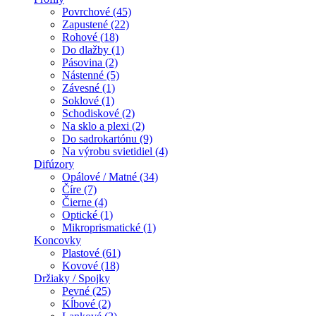
Povrchové (45)
Zapustené (22)
Rohové (18)
Do dlažby (1)
Pásovina (2)
Nástenné (5)
Závesné (1)
Soklové (1)
Schodiskové (2)
Na sklo a plexi (2)
Do sadrokartónu (9)
Na výrobu svietidiel (4)
Difúzory
Opálové / Matné (34)
Číre (7)
Čierne (4)
Optické (1)
Mikroprismatické (1)
Koncovky
Plastové (61)
Kovové (18)
Držiaky / Spojky
Pevné (25)
Kĺbové (2)