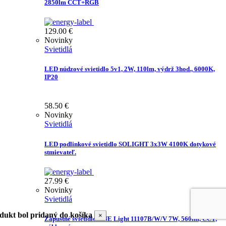
2850lm CCT+RGB
129.00
€
Novinky
Svietidlá
LED núdzové svietidlo 5v1, 2W, 110lm, výdrž 3hod., 6000K,
IP20
58.50
€
Novinky
Svietidlá
LED podlinkové svietidlo SOLIGHT 3x3W 4100K dotykové
stmievateľ.
27.99
€
Novinky
Svietidlá
dukt bol pridaný do košíka
×
Zápustné svietidlo ONE Light 11107B/W/V 7W, 560lm, CCT,