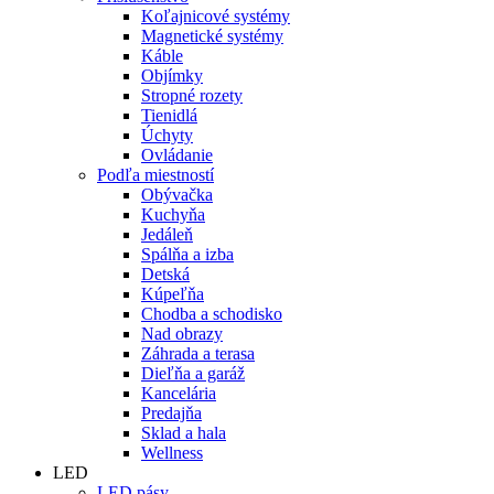
Koľajnicové systémy
Magnetické systémy
Káble
Objímky
Stropné rozety
Tienidlá
Úchyty
Ovládanie
Podľa miestností
Obývačka
Kuchyňa
Jedáleň
Spálňa a izba
Detská
Kúpeľňa
Chodba a schodisko
Nad obrazy
Záhrada a terasa
Dieľňa a garáž
Kancelária
Predajňa
Sklad a hala
Wellness
LED
LED pásy