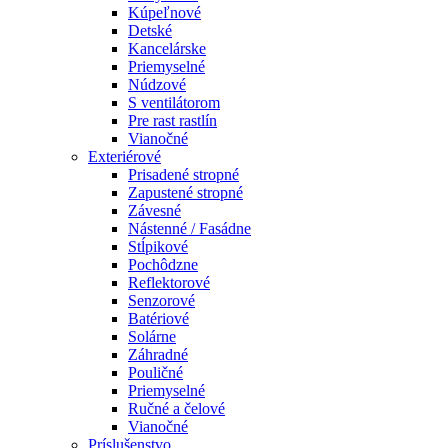
Kúpeľnové
Detské
Kancelárske
Priemyselné
Núdzové
S ventilátorom
Pre rast rastlín
Vianočné
Exteriérové
Prisadené stropné
Zapustené stropné
Závesné
Nástenné / Fasádne
Stĺpikové
Pochôdzne
Reflektorové
Senzorové
Batériové
Solárne
Záhradné
Pouličné
Priemyselné
Ručné a čelové
Vianočné
Príslušenstvo