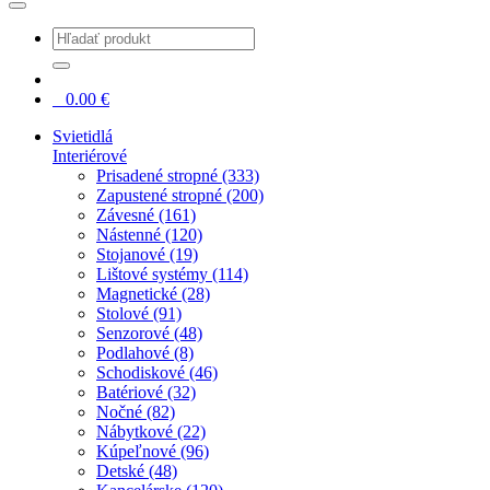
0
0.00
€
Svietidlá
Interiérové
Prisadené stropné (333)
Zapustené stropné (200)
Závesné (161)
Nástenné (120)
Stojanové (19)
Lištové systémy (114)
Magnetické (28)
Stolové (91)
Senzorové (48)
Podlahové (8)
Schodiskové (46)
Batériové (32)
Nočné (82)
Nábytkové (22)
Kúpeľnové (96)
Detské (48)