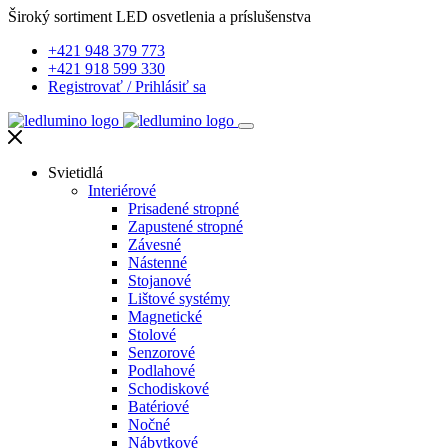
Široký sortiment LED osvetlenia a príslušenstva
+421 948 379 773
+421 918 599 330
Registrovať
/
Prihlásiť sa
Svietidlá
Interiérové
Prisadené stropné
Zapustené stropné
Závesné
Nástenné
Stojanové
Lištové systémy
Magnetické
Stolové
Senzorové
Podlahové
Schodiskové
Batériové
Nočné
Nábytkové