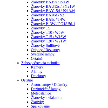
Žiarovky BA15s / P21W
Žiarovky BAU15s / PY21W
Žiarovky BAY15d / P21/4W
Žiarovky BA20d / S2
Žiarovky BA9s / T4W
Žiarovky P13W / PG18.5d-1
Žiarovky T5
Žiarovky T10 / W5W
Žiarovky T15 / W16W
Žiarovky T20 / W21W
Žiarovky Sulfitové
Odpory / Rezistory
Svetelné rampy
Ostatné
Zabezpečovacia technika
Kamery
Alarmy
Detektory
Ostatné
Aromalampy / Difuzéry
Dezinfekčné lampy
Meteostanice
Žiarovky s vláknom
Žiarivky
Spájkovanie