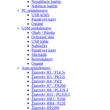
Nenabíjacie batérie
Nabíjacie batérie
PC príslušenstvo
USB kľúče
Pamäťové karty
Ostatné
GSM príslušenstvo
Obaly / Púzdra
Ochranné sklá
USB káble
Nabíjačky
Pamäťové karty
Slúchadlá
Reproduktory
Ostatné
Auto príslušenstvo
Žiarovky H1 / P14.5s
Žiarovky H3 / PK22s
Žiarovky H4 / P43t
Žiarovky H7 / PX26d
Žiarovky H8 / PGJ19-1
Žiarovky H11 / PGJ19-2
Žiarovky HB3 / P20d
Žiarovky HB4 / P22d
Žiarovky HP24W