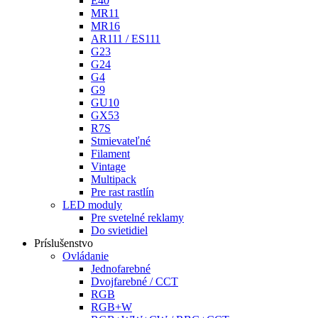
E40
MR11
MR16
AR111 / ES111
G23
G24
G4
G9
GU10
GX53
R7S
Stmievateľné
Filament
Vintage
Multipack
Pre rast rastlín
LED moduly
Pre svetelné reklamy
Do svietidiel
Príslušenstvo
Ovládanie
Jednofarebné
Dvojfarebné / CCT
RGB
RGB+W