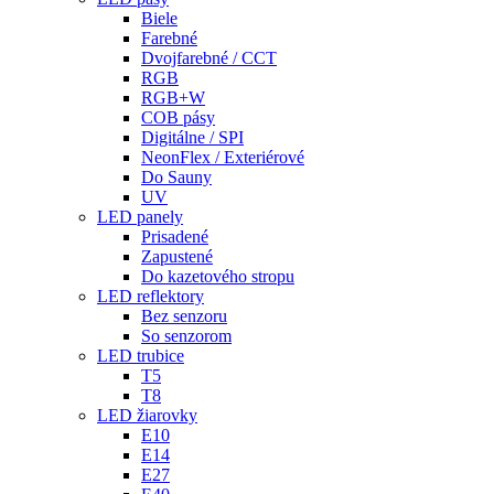
Biele
Farebné
Dvojfarebné / CCT
RGB
RGB+W
COB pásy
Digitálne / SPI
NeonFlex / Exteriérové
Do Sauny
UV
LED panely
Prisadené
Zapustené
Do kazetového stropu
LED reflektory
Bez senzoru
So senzorom
LED trubice
T5
T8
LED žiarovky
E10
E14
E27