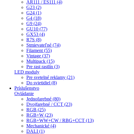
AR111 / ES111 (4)
G23 (2)
G24 (1)
G4 (18)
G9 (24)
GU10 (77)
GX53 (4)
R7S (8)
Stmievateľné (74)
Filament (55)
Vintage (37)
Multipack (15)
Pre rast rastlín (3)
LED moduly
Pre svetelné reklamy (21)
Do svietidiel (8)
Príslušenstvo
Ovládanie
Jednofarebné (80)
Dvojfarebné / CCT (23)
RGB (25)
RGB+W (23)
RGB+WW+CW / RBG+CCT (13)
Mechanické (4)
DALI (1)