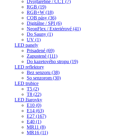
Dvojfarebné / CCT (7)
RGB (19)
RGB+W (18)
COB pásy (36)
Digitálne / SPI (6)
NeonFlex / Exteriérové (41)
Do Sauny (1)
UV (1)
LED panely
Prisadené (69)
Zapustené (111)
Do kazetového stropu (19)
LED reflektory
Bez senzoru (38)
So senzorom (30)
LED trubice
T5 (2)
T8 (22)
LED žiarovky
E10 (0)
E14 (63)
E27 (167)
E40 (1)
MR11 (8)
MR16 (11)