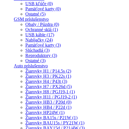
USB kľúče (0)
Pamäťové karty (0)
Ostatné (5)
GSM príslušenstvo
Obaly / Púzdra (0)
Ochranné sklá (1)
USB káble (17)
Nabíjačky (24)
Pamäťové karty (3)
Slúchadlá (3)
Reproduktory (3)
Ostatné (3)
Auto príslušenstvo
Žiarovky H1 / P14.5s (2)
Žiarovky H3 / PK22s (1)
Žiarovky H4 / P43t (3)
Žiarovky H7 / PX26d (5)
Žiarovky H8 / PGJ19-1 (1)
Žiarovky H11 / PGJ19-2 (1)
Žiarovky HB3 / P20d (0)
Žiarovky HB4 / P22d (1)
Žiarovky HP24W (1)
Žiarovky BA15s / P21W (1)
Žiarovky BAU15s / PY21W (1)
Žiarovky BAY15d / P21/4W (3)