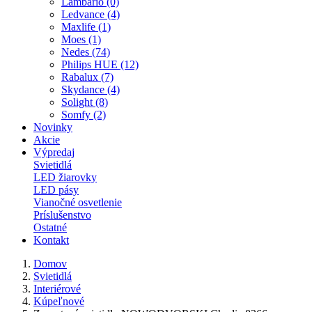
Lambario (0)
Ledvance (4)
Maxlife (1)
Moes (1)
Nedes (74)
Philips HUE (12)
Rabalux (7)
Skydance (4)
Solight (8)
Somfy (2)
Novinky
Akcie
Výpredaj
Svietidlá
LED žiarovky
LED pásy
Vianočné osvetlenie
Príslušenstvo
Ostatné
Kontakt
Domov
Svietidlá
Interiérové
Kúpeľnové