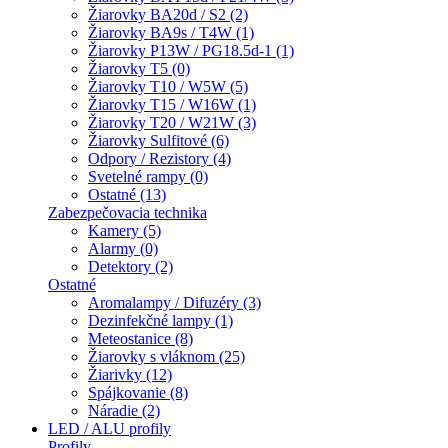
Žiarovky BA20d / S2 (2)
Žiarovky BA9s / T4W (1)
Žiarovky P13W / PG18.5d-1 (1)
Žiarovky T5 (0)
Žiarovky T10 / W5W (5)
Žiarovky T15 / W16W (1)
Žiarovky T20 / W21W (3)
Žiarovky Sulfitové (6)
Odpory / Rezistory (4)
Svetelné rampy (0)
Ostatné (13)
Zabezpečovacia technika
Kamery (5)
Alarmy (0)
Detektory (2)
Ostatné
Aromalampy / Difuzéry (3)
Dezinfekčné lampy (1)
Meteostanice (8)
Žiarovky s vláknom (25)
Žiarivky (12)
Spájkovanie (8)
Náradie (2)
LED / ALU profily
Profily