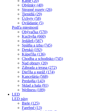
Káble (20)
Objímky (40)
Stropné rozety (26)
Tienidlá (29)
Úchyty (58)
Ovládanie (5)
Podľa miestností
Obývačka (570)
Kuchyňa (660)
Jedáleň (587)
Spálňa a izba (745)
Detská (192)
Kúpeľňa (136)
Chodba a schodisko (745)
Nad obrazy (20)
Záhrada a terasa (272)
Dieľňa a garáž (174)
Kancelária (568)
Predajňa (143)
Sklad a hala (91)
Wellness (189)
LED
LED pásy
Biele (125)
Farebné (13)