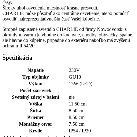
časy.
Široký uhol osvetlenia miestnosť krásne presvetlí.
CHARLIE môže pôsobiť ako centrálne osvetlenie, alebo pomôcť
osvetliť najreprezentatívnejšiu časť Vašej kúpeľne.
Stropné zapustené svietidlo CHARLIE od firmy Nowodvorski s
okrúhlym tvarom je vhodné do kuchyne, chodby, obývačky, spálne,
ale hlavne do kúpelne, prípadne do exteriéru nakoľko má zvýšenú
ochranu IP54/20.
Špecifikácia
Napätie
230V
Typ objímky
GU10
Výkon
15W (LED)
Počet žiaroviek
1
Svetelný zdroj v balení
nie
Výška
11.50 cm
Šírka
8.50 cm
Priemer
8.50 cm
Montážny otvor
7.50 cm
Krytie
IP54 / IP20