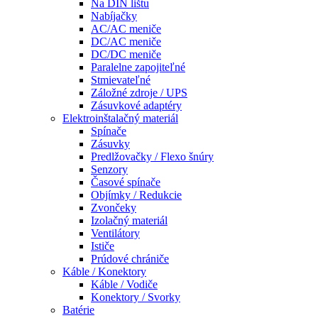
Na DIN lištu
Nabíjačky
AC/AC meniče
DC/AC meniče
DC/DC meniče
Paralelne zapojiteľné
Stmievateľné
Záložné zdroje / UPS
Zásuvkové adaptéry
Elektroinštalačný materiál
Spínače
Zásuvky
Predlžovačky / Flexo šnúry
Senzory
Časové spínače
Objímky / Redukcie
Zvončeky
Izolačný materiál
Ventilátory
Ističe
Prúdové chrániče
Káble / Konektory
Káble / Vodiče
Konektory / Svorky
Batérie