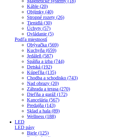
Magnetické systémy (18)
Káble (20)
Objímky (40)
Stropné rozety (26)
Tienidlá (30)
Úchyty (57)
Ovládanie (5)
Podľa miestností
Obývačka (569)
Kuchyňa (659)
Jedáleň (587)
Spálňa a izba (744)
Detská (192)
Kúpeľňa (135)
Chodba a schodisko (743)
Nad obrazy (20)
Záhrada a terasa (270)
Dieľňa a garáž (172)
Kancelária (567)
Predajňa (143)
Sklad a hala (89)
Wellness (188)
LED
LED pásy
Biele (125)