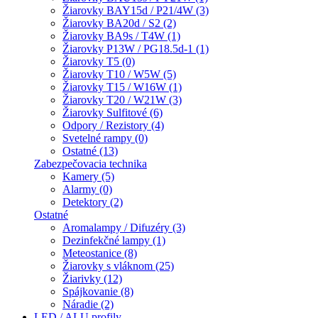
Žiarovky BAY15d / P21/4W (3)
Žiarovky BA20d / S2 (2)
Žiarovky BA9s / T4W (1)
Žiarovky P13W / PG18.5d-1 (1)
Žiarovky T5 (0)
Žiarovky T10 / W5W (5)
Žiarovky T15 / W16W (1)
Žiarovky T20 / W21W (3)
Žiarovky Sulfitové (6)
Odpory / Rezistory (4)
Svetelné rampy (0)
Ostatné (13)
Zabezpečovacia technika
Kamery (5)
Alarmy (0)
Detektory (2)
Ostatné
Aromalampy / Difuzéry (3)
Dezinfekčné lampy (1)
Meteostanice (8)
Žiarovky s vláknom (25)
Žiarivky (12)
Spájkovanie (8)
Náradie (2)
LED / ALU profily