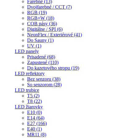
Farebné (13)
Dvojfarebné / CCT (7)
RGB (19)
RGB+W (18)
COB pásy (36)
Digitálne / SPI (6)
NeonFlex / Exteriérové (41)
Do Sauny (1)
UV (1)
LED panely
Prisadené (68)
Zapustené (110)
Do kazetového stropu (19)
LED reflektory
Bez senzoru (38)
So senzorom (28)
LED trubice
T5 (2)
T8 (22)
LED žiarovky
E10 (0)
E14 (64)
E27 (166)
E40 (1)
MR11 (8)