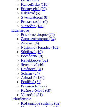
Detské (48)
Kancelárske (119)
Priemyselné (30)
Núdzové (5)
S ventilátorom (8)
Pre rast rastlín (6)
Vianočné (140)
Exteriérové
Prisadené stropné (76)
Zapustené stropné (34)
Závesné (6)
Nástenné / Fasádne (102)
Stĺpikové (10)
Pochôdzne (8)
Reflektorové (62)
Senzorové (46)
Batériové (31)
Solárne (24)
Záhradné (130)
Pouličné (21)
Priemyselné (27)
Ručné a čelové (69)
Vianočné (81)
Príslušenstvo
Koľajnicové systémy (82)