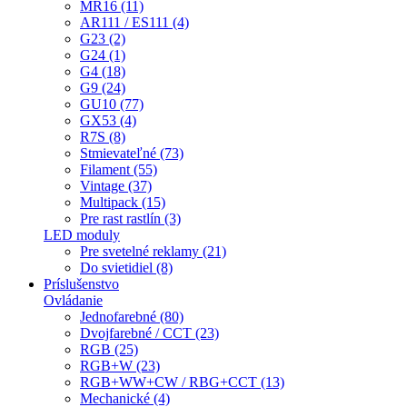
MR16 (11)
AR111 / ES111 (4)
G23 (2)
G24 (1)
G4 (18)
G9 (24)
GU10 (77)
GX53 (4)
R7S (8)
Stmievateľné (73)
Filament (55)
Vintage (37)
Multipack (15)
Pre rast rastlín (3)
LED moduly
Pre svetelné reklamy (21)
Do svietidiel (8)
Príslušenstvo
Ovládanie
Jednofarebné (80)
Dvojfarebné / CCT (23)
RGB (25)
RGB+W (23)
RGB+WW+CW / RBG+CCT (13)
Mechanické (4)