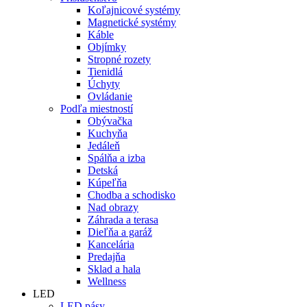
Koľajnicové systémy
Magnetické systémy
Káble
Objímky
Stropné rozety
Tienidlá
Úchyty
Ovládanie
Podľa miestností
Obývačka
Kuchyňa
Jedáleň
Spálňa a izba
Detská
Kúpeľňa
Chodba a schodisko
Nad obrazy
Záhrada a terasa
Dieľňa a garáž
Kancelária
Predajňa
Sklad a hala
Wellness
LED
LED pásy