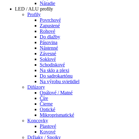
Náradie
LED / ALU profily
Profily
Povrchové
Zapustené
Rohové
Do dlažby
Pásovina
Nástenné
Závesné
Soklové
Schodiskové
Na sklo a plexi
Do sadrokartónu
Na výrobu svietidiel
Difúzory
Opálové / Matné
Číre
Čierne
Optické
Mikroprismatické
Koncovky
Plastové
Kovové
Držiaky / Spojky