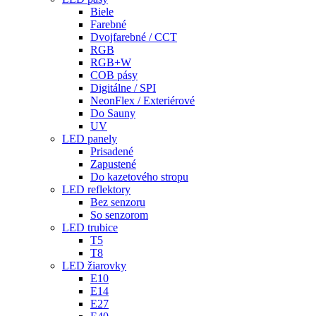
Biele
Farebné
Dvojfarebné / CCT
RGB
RGB+W
COB pásy
Digitálne / SPI
NeonFlex / Exteriérové
Do Sauny
UV
LED panely
Prisadené
Zapustené
Do kazetového stropu
LED reflektory
Bez senzoru
So senzorom
LED trubice
T5
T8
LED žiarovky
E10
E14
E27