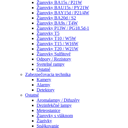
Žiarovky BA15s / P21W
Žiarovky BAU15s / PY21W
Žiarovky BAY15d / P21/4W
Žiarovky BA20d / S2
Žiarovky BA9s / T4W
Žiarovky P13W / PG18.5d-1
Žiarovky T5
Žiarovky T10 / W5W
Žiarovky T15 / W16W
Žiarovky T20 / W21W
Žiarovky Sulfitové
Odpory / Rezistory
Svetelné rampy
Ostatné
Zabezpečovacia technika
Kamery
Alarmy
Detektory
Ostatné
Aromalampy / Difuzéry
Dezinfekčné lampy
Meteostanice
Žiarovky s vláknom
Žiarivky
Spájkovanie