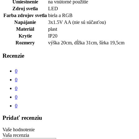
Umiestnenie
na vnútorné použitie
Zdroj svetla
LED
Farba zdrojov svetla
biela a RGB
Napájanie
3x1.5V AA (nie sú súčasťou)
Materiál
plast
Krytie
IP20
Rozmery
výška 20cm, dĺžka 31cm, šírka 19,5cm
Recenzie
0
0
0
0
0
Pridať recenziu
Vaše hodnotenie
Vaša recenzia