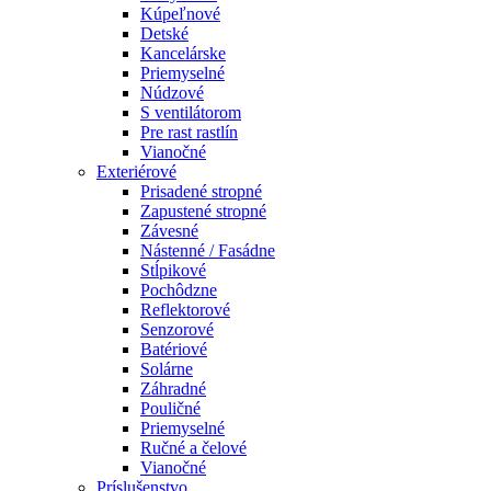
Kúpeľnové
Detské
Kancelárske
Priemyselné
Núdzové
S ventilátorom
Pre rast rastlín
Vianočné
Exteriérové
Prisadené stropné
Zapustené stropné
Závesné
Nástenné / Fasádne
Stĺpikové
Pochôdzne
Reflektorové
Senzorové
Batériové
Solárne
Záhradné
Pouličné
Priemyselné
Ručné a čelové
Vianočné
Príslušenstvo