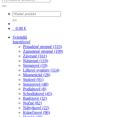
0
0.00
€
Svietidlá
Interiérové
Prisadené stropné (333)
Zapustené stropné (199)
Závesné (161)
Nástenné (119)
Stojanové (19)
Lištové systémy (114)
Magnetické (28)
Stolové (91)
Senzorové (48)
Podlahové (8)
Schodiskové (45)
Batériové (32)
Nočné (82)
Nábytkové (22)
Kúpeľnové (96)