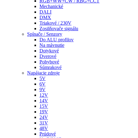
RGB+WW+CW / RBG+CCT
Mechanické
DALI
DMX
Triakové / 230V
Zosilňovače signálu
Spínače / Senzory
Do ALU profilov
Na mávnutie
Dotykové
Dverové
Pohybové
Súmrakové
Napájacie zdroje
5V
6V
9V
12V
14V
15V
19V
24V
31V
48V
Prúdové