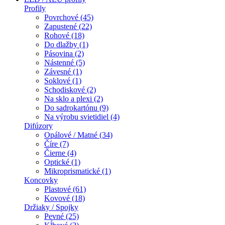
Profily
Povrchové (45)
Zapustené (22)
Rohové (18)
Do dlažby (1)
Pásovina (2)
Nástenné (5)
Závesné (1)
Soklové (1)
Schodiskové (2)
Na sklo a plexi (2)
Do sadrokartónu (9)
Na výrobu svietidiel (4)
Difúzory
Opálové / Matné (34)
Číre (7)
Čierne (4)
Optické (1)
Mikroprismatické (1)
Koncovky
Plastové (61)
Kovové (18)
Držiaky / Spojky
Pevné (25)