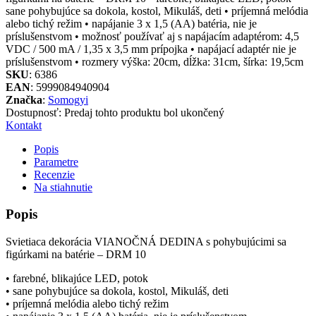
sane pohybujúce sa dokola, kostol, Mikuláš, deti • príjemná melódia
alebo tichý režim • napájanie 3 x 1,5 (AA) batéria, nie je
príslušenstvom • možnosť používať aj s napájacím adaptérom: 4,5
VDC / 500 mA / 1,35 x 3,5 mm prípojka • napájací adaptér nie je
príslušenstvom • rozmery výška: 20cm, dĺžka: 31cm, šírka: 19,5cm
SKU
: 6386
EAN
: 5999084940904
Značka
:
Somogyi
Dostupnosť:
Predaj tohto produktu bol ukončený
Kontakt
Popis
Parametre
Recenzie
Na stiahnutie
Popis
Svietiaca dekorácia VIANOČNÁ DEDINA s pohybujúcimi sa
figúrkami na batérie – DRM 10
• farebné, blikajúce LED, potok
• sane pohybujúce sa dokola, kostol, Mikuláš, deti
• príjemná melódia alebo tichý režim