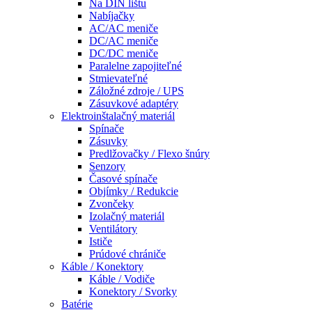
Na DIN lištu
Nabíjačky
AC/AC meniče
DC/AC meniče
DC/DC meniče
Paralelne zapojiteľné
Stmievateľné
Záložné zdroje / UPS
Zásuvkové adaptéry
Elektroinštalačný materiál
Spínače
Zásuvky
Predlžovačky / Flexo šnúry
Senzory
Časové spínače
Objímky / Redukcie
Zvončeky
Izolačný materiál
Ventilátory
Ističe
Prúdové chrániče
Káble / Konektory
Káble / Vodiče
Konektory / Svorky
Batérie