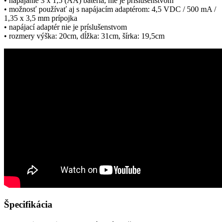
• napájanie 3 x 1,5 (AA) batéria, nie je príslušenstvom
• možnosť používať aj s napájacím adaptérom: 4,5 VDC / 500 mA /
1,35 x 3,5 mm prípojka
• napájací adaptér nie je príslušenstvom
• rozmery výška: 20cm, dĺžka: 31cm, šírka: 19,5cm
Špecifikácia