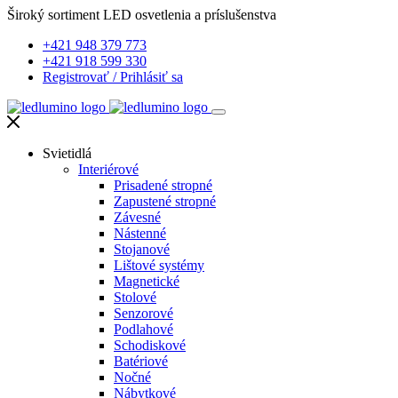
Široký sortiment LED osvetlenia a príslušenstva
+421 948 379 773
+421 918 599 330
Registrovať
/
Prihlásiť sa
Svietidlá
Interiérové
Prisadené stropné
Zapustené stropné
Závesné
Nástenné
Stojanové
Lištové systémy
Magnetické
Stolové
Senzorové
Podlahové
Schodiskové
Batériové
Nočné
Nábytkové