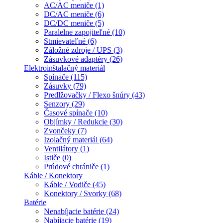
AC/AC meniče (1)
DC/AC meniče (6)
DC/DC meniče (5)
Paralelne zapojiteľné (10)
Stmievateľné (6)
Záložné zdroje / UPS (3)
Zásuvkové adaptéry (26)
Elektroinštalačný materiál
Spínače (115)
Zásuvky (79)
Predlžovačky / Flexo šnúry (43)
Senzory (29)
Časové spínače (10)
Objímky / Redukcie (30)
Zvončeky (7)
Izolačný materiál (64)
Ventilátory (1)
Ističe (0)
Prúdové chrániče (1)
Káble / Konektory
Káble / Vodiče (45)
Konektory / Svorky (68)
Batérie
Nenabíjacie batérie (24)
Nabíjacie batérie (19)