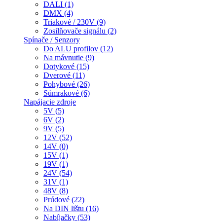
DALI (1)
DMX (4)
Triakové / 230V (9)
Zosilňovače signálu (2)
Spínače / Senzory
Do ALU profilov (12)
Na mávnutie (9)
Dotykové (15)
Dverové (11)
Pohybové (26)
Súmrakové (6)
Napájacie zdroje
5V (5)
6V (2)
9V (5)
12V (52)
14V (0)
15V (1)
19V (1)
24V (54)
31V (1)
48V (8)
Prúdové (22)
Na DIN lištu (16)
Nabíjačky (53)