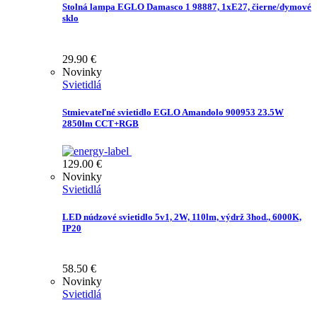
Stolná lampa EGLO Damasco 1 98887, 1xE27, čierne/dymové
sklo
29.90
€
Novinky
Svietidlá
Stmievateľné svietidlo EGLO Amandolo 900953 23.5W
2850lm CCT+RGB
129.00
€
Novinky
Svietidlá
LED núdzové svietidlo 5v1, 2W, 110lm, výdrž 3hod., 6000K,
IP20
58.50
€
Novinky
Svietidlá