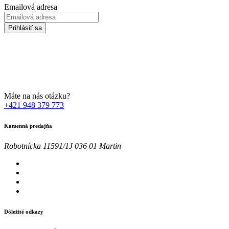
Emailová adresa
Prihlásiť sa
Zadaním svojej emailovej adresy súhlasíte so spracúvaním Vašich
osobných údajov za účelom marketingu. Bližšie informácie nájdete
TU
Máte na nás otázku?
+421 948 379 773
Kamenná predajňa
Robotnícka 11591/1J 036 01 Martin
Dôležité odkazy