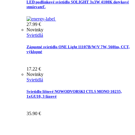
LED podlinkové svietidlo SOLIGHT 3x3W 4100K dotykové
stmievateľ.
27.99
€
Novinky
Svietidlá
Zápustné svietidlo ONE Light 11107B/W/V 7W, 560lm, CCT,
výklopné
17.22
€
Novinky
Svietidlá
Svietidlo lištové NOWODVORSKI CTLS MONO 10235,
1xGU10, 3 fázové
35.90
€
Prihláste sa na odber Newsletter-u