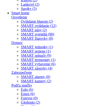
Kĺbové (2)
Lankové (2)
Spojky (5)
Smart home
Osvetlenie
Ovládanie hlasom (2)
SMART ovládanie (12)
SMART pásy (2)
SMART svietidlá (90)
SMART žiarovky (8)
Domov
SMART jednotky (1)
SMART prstene (1)
SMART spínače (9)
SMART termostaty (1)
SMART vybavenie (6)
SMART zásuvky (4)
Zabezpečenie
SMART alarmy (0)
SMART kamery (2)
Podľa značky
Eglo (6)
Emos (6)
Forever (0)
Gledopto (2)