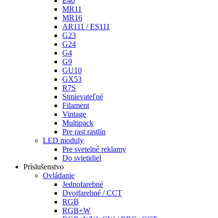
E40
MR11
MR16
AR111 / ES111
G23
G24
G4
G9
GU10
GX53
R7S
Stmievateľné
Filament
Vintage
Multipack
Pre rast rastlín
LED moduly
Pre svetelné reklamy
Do svietidiel
Príslušenstvo
Ovládanie
Jednofarebné
Dvojfarebné / CCT
RGB
RGB+W