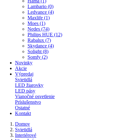
Hama (1)
Lambario (0)
Ledvance (4)
Maxlife (1)
Moes (1)
Nedes (74)
Philips HUE (12)
Rabalux (7)
Skydance (4)
Solight (8)
Somfy (2)
Novinky
Akcie
Výpredaj
Svietidlá
LED žiarovky
LED pásy
Vianočné osvetlenie
Príslušenstvo
Ostatné
Kontakt
Domov
Svietidlá
Interiérové