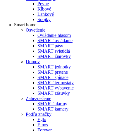
Pevné
Kĺbové
Lankové
Spojky
Smart home
Osvetlenie
Ovládanie hlasom
SMART ovládanie
SMART pásy
SMART svietidlá
SMART žiarovky
Domov
SMART jednotky
SMART prstene
SMART spínače
SMART termostaty
SMART vybavenie
SMART zásuvky
Zabezpečenie
SMART alarmy
SMART kamery
Podľa značky
Eglo
Emos
Forever