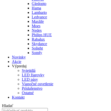
Gledopto
Hama
Lambario
Ledvance
Maxlife
Moes
Nedes
Philips HUE
Rabalux
Skydance
Solight
Somfy
Novinky
Akcie
Výpredaj
Svietidlá
LED žiarovky
LED pásy
Vianočné osvetlenie
Príslušenstvo
Ostatné
Kontakt
Hladať