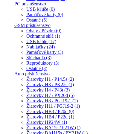
PC príslušenstvo
USB kľúče (0)
Pamäťové karty (0)
Ostatné (5)
GSM príslušenstvo
Obaly / Púzdra (0)
Ochranné sklá (1)
USB káble (17)
Nabíjačky (24)
Pamäťové karty (3)
Slúchadlá (3)
Reproduktory (3)
Ostatné (3)
Auto príslušenstvo
Žiarovky H1 / P14.5s (2)
Žiarovky H3 / PK22s (1)
Žiarovky H4 / P43t (3)
Žiarovky H7 / PX26d (5)
Žiarovky H8 / PGJ19-1 (1)
Žiarovky H11 / PGJ19-2 (1)
Žiarovky HB3 / P20d (0)
Žiarovky HB4 / P22d (1)
Žiarovky HP24W (1)
Žiarovky BA15s / P21W (1)
Žiarovky BAU15s / PY21W (1)