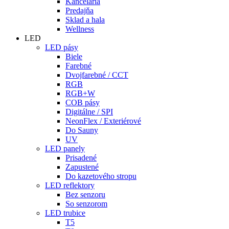
Kancelária
Predajňa
Sklad a hala
Wellness
LED
LED pásy
Biele
Farebné
Dvojfarebné / CCT
RGB
RGB+W
COB pásy
Digitálne / SPI
NeonFlex / Exteriérové
Do Sauny
UV
LED panely
Prisadené
Zapustené
Do kazetového stropu
LED reflektory
Bez senzoru
So senzorom
LED trubice
T5