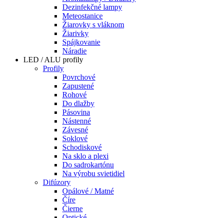
Dezinfekčné lampy
Meteostanice
Žiarovky s vláknom
Žiarivky
Spájkovanie
Náradie
LED / ALU profily
Profily
Povrchové
Zapustené
Rohové
Do dlažby
Pásovina
Nástenné
Závesné
Soklové
Schodiskové
Na sklo a plexi
Do sadrokartónu
Na výrobu svietidiel
Difúzory
Opálové / Matné
Číre
Čierne
Optické