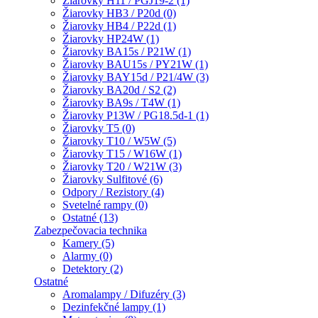
Žiarovky H11 / PGJ19-2 (1)
Žiarovky HB3 / P20d (0)
Žiarovky HB4 / P22d (1)
Žiarovky HP24W (1)
Žiarovky BA15s / P21W (1)
Žiarovky BAU15s / PY21W (1)
Žiarovky BAY15d / P21/4W (3)
Žiarovky BA20d / S2 (2)
Žiarovky BA9s / T4W (1)
Žiarovky P13W / PG18.5d-1 (1)
Žiarovky T5 (0)
Žiarovky T10 / W5W (5)
Žiarovky T15 / W16W (1)
Žiarovky T20 / W21W (3)
Žiarovky Sulfitové (6)
Odpory / Rezistory (4)
Svetelné rampy (0)
Ostatné (13)
Zabezpečovacia technika
Kamery (5)
Alarmy (0)
Detektory (2)
Ostatné
Aromalampy / Difuzéry (3)
Dezinfekčné lampy (1)