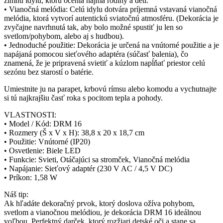
zimnú idylu, ktorú ocenia najmä rodiny a deti.
• Vianočná melódia: Celú idylu dotvára príjemná vstavaná vianočná
melódia, ktorá vytvorí autentickú sviatočnú atmosféru. (Dekorácia je
zvyčajne navrhnutá tak, aby bolo možné spustiť ju len so
svetlom/pohybom, alebo aj s hudbou).
• Jednoduché použitie: Dekorácia je určená na vnútorné použitie a je
napájaná pomocou sieťového adaptéra (súčasť balenia), čo
znamená, že je pripravená svietiť a kúzlom napĺňať priestor celú
sezónu bez starostí o batérie.
Umiestnite ju na parapet, krbovú rímsu alebo komodu a vychutnajte
si tú najkrajšiu časť roka s pocitom tepla a pohody.
VLASTNOSTI:
• Model / Kód: DRM 16
• Rozmery (Š x V x H): 38,8 x 20 x 18,7 cm
• Použitie: Vnútorné (IP20)
• Osvetlenie: Biele LED
• Funkcie: Svieti, Otáčajúci sa stromček, Vianočná melódia
• Napájanie: Sieťový adaptér (230 V AC / 4,5 V DC)
• Príkon: 1,58 W
Náš tip:
Ak hľadáte dekoračný prvok, ktorý doslova ožíva pohybom,
svetlom a vianočnou melódiou, je dekorácia DRM 16 ideálnou
voľbou. Perfektný darček, ktorý rozžiari detské oči a stane sa