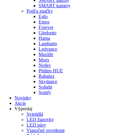
SMART alarmy
SMART kamery
Podľa značky
Eglo
Emos
Forever
Gledopto
Hama
Lambario
Ledvance
Maxlife
Moes
Nedes
Philips HUE
Rabalux
Skydance
Solight
Somfy
Novinky
Akcie
Výpredaj
Svietidlá
LED žiarovky
LED pásy
Vianočné osvetlenie