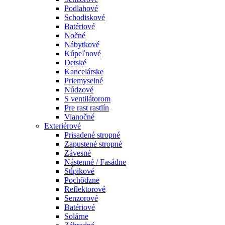
Podlahové
Schodiskové
Batériové
Nočné
Nábytkové
Kúpeľnové
Detské
Kancelárske
Priemyselné
Núdzové
S ventilátorom
Pre rast rastlín
Vianočné
Exteriérové
Prisadené stropné
Zapustené stropné
Závesné
Nástenné / Fasádne
Stĺpikové
Pochôdzne
Reflektorové
Senzorové
Batériové
Solárne