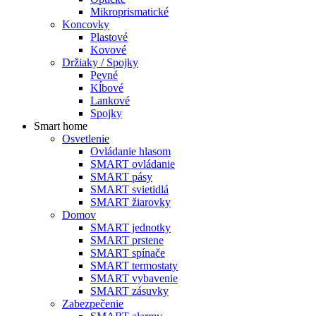
Mikroprismatické
Koncovky
Plastové
Kovové
Držiaky / Spojky
Pevné
Kĺbové
Lankové
Spojky
Smart home
Osvetlenie
Ovládanie hlasom
SMART ovládanie
SMART pásy
SMART svietidlá
SMART žiarovky
Domov
SMART jednotky
SMART prstene
SMART spínače
SMART termostaty
SMART vybavenie
SMART zásuvky
Zabezpečenie