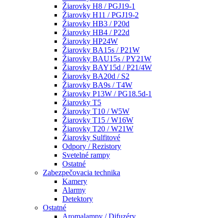
Žiarovky H8 / PGJ19-1
Žiarovky H11 / PGJ19-2
Žiarovky HB3 / P20d
Žiarovky HB4 / P22d
Žiarovky HP24W
Žiarovky BA15s / P21W
Žiarovky BAU15s / PY21W
Žiarovky BAY15d / P21/4W
Žiarovky BA20d / S2
Žiarovky BA9s / T4W
Žiarovky P13W / PG18.5d-1
Žiarovky T5
Žiarovky T10 / W5W
Žiarovky T15 / W16W
Žiarovky T20 / W21W
Žiarovky Sulfitové
Odpory / Rezistory
Svetelné rampy
Ostatné
Zabezpečovacia technika
Kamery
Alarmy
Detektory
Ostatné
Aromalampy / Difuzéry