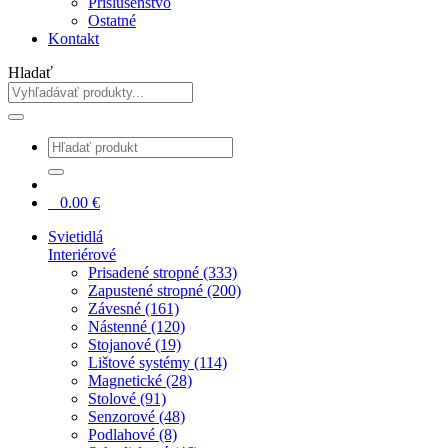
Príslušenstvo
Ostatné
Kontakt
Hladať
0
0.00
€
Svietidlá
Interiérové
Prisadené stropné (333)
Zapustené stropné (200)
Závesné (161)
Nástenné (120)
Stojanové (19)
Lištové systémy (114)
Magnetické (28)
Stolové (91)
Senzorové (48)
Podlahové (8)