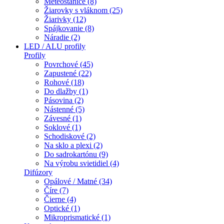
Meteostanice (8)
Žiarovky s vláknom (25)
Žiarivky (12)
Spájkovanie (8)
Náradie (2)
LED / ALU profily
Profily
Povrchové (45)
Zapustené (22)
Rohové (18)
Do dlažby (1)
Pásovina (2)
Nástenné (5)
Závesné (1)
Soklové (1)
Schodiskové (2)
Na sklo a plexi (2)
Do sadrokartónu (9)
Na výrobu svietidiel (4)
Difúzory
Opálové / Matné (34)
Číre (7)
Čierne (4)
Optické (1)
Mikroprismatické (1)