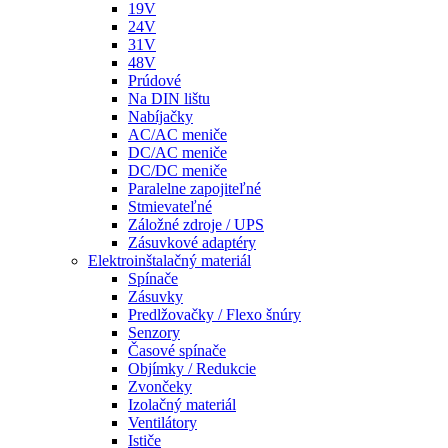
19V
24V
31V
48V
Prúdové
Na DIN lištu
Nabíjačky
AC/AC meniče
DC/AC meniče
DC/DC meniče
Paralelne zapojiteľné
Stmievateľné
Záložné zdroje / UPS
Zásuvkové adaptéry
Elektroinštalačný materiál
Spínače
Zásuvky
Predlžovačky / Flexo šnúry
Senzory
Časové spínače
Objímky / Redukcie
Zvončeky
Izolačný materiál
Ventilátory
Ističe