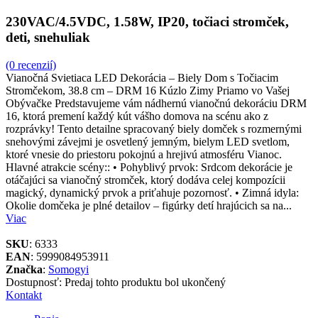
230VAC/4.5VDC, 1.58W, IP20, točiaci stromček,
deti, snehuliak
(0 recenzií)
Vianočná Svietiaca LED Dekorácia – Biely Dom s Točiacim
Stromčekom, 38.8 cm – DRM 16 Kúzlo Zimy Priamo vo Vašej
Obývačke Predstavujeme vám nádhernú vianočnú dekoráciu DRM
16, ktorá premení každý kút vášho domova na scénu ako z
rozprávky! Tento detailne spracovaný biely domček s rozmernými
snehovými závejmi je osvetlený jemným, bielym LED svetlom,
ktoré vnesie do priestoru pokojnú a hrejivú atmosféru Vianoc.
Hlavné atrakcie scény:: • Pohyblivý prvok: Srdcom dekorácie je
otáčajúci sa vianočný stromček, ktorý dodáva celej kompozícii
magický, dynamický prvok a priťahuje pozornosť. • Zimná idyla:
Okolie domčeka je plné detailov – figúrky detí hrajúcich sa na...
Viac
SKU
: 6333
EAN
: 5999084953911
Značka
:
Somogyi
Dostupnosť:
Predaj tohto produktu bol ukončený
Kontakt