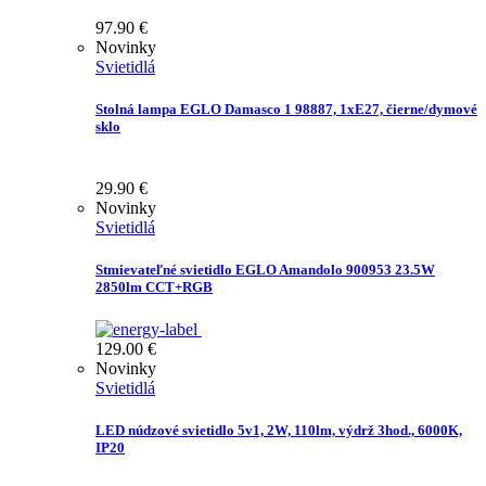
97.90
€
Novinky
Svietidlá
Stolná lampa EGLO Damasco 1 98887, 1xE27, čierne/dymové
sklo
29.90
€
Novinky
Svietidlá
Stmievateľné svietidlo EGLO Amandolo 900953 23.5W
2850lm CCT+RGB
129.00
€
Novinky
Svietidlá
LED núdzové svietidlo 5v1, 2W, 110lm, výdrž 3hod., 6000K,
IP20