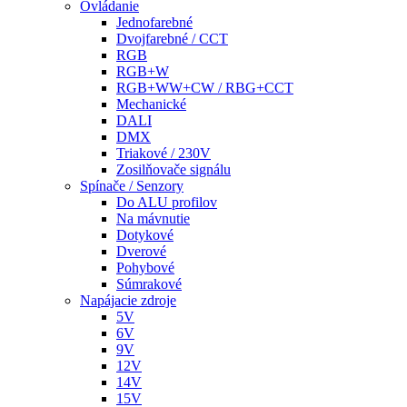
Ovládanie
Jednofarebné
Dvojfarebné / CCT
RGB
RGB+W
RGB+WW+CW / RBG+CCT
Mechanické
DALI
DMX
Triakové / 230V
Zosilňovače signálu
Spínače / Senzory
Do ALU profilov
Na mávnutie
Dotykové
Dverové
Pohybové
Súmrakové
Napájacie zdroje
5V
6V
9V
12V
14V
15V