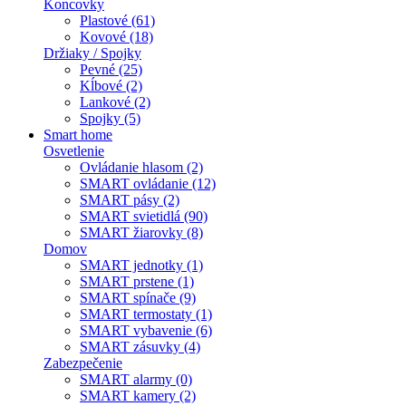
Koncovky
Plastové (61)
Kovové (18)
Držiaky / Spojky
Pevné (25)
Kĺbové (2)
Lankové (2)
Spojky (5)
Smart home
Osvetlenie
Ovládanie hlasom (2)
SMART ovládanie (12)
SMART pásy (2)
SMART svietidlá (90)
SMART žiarovky (8)
Domov
SMART jednotky (1)
SMART prstene (1)
SMART spínače (9)
SMART termostaty (1)
SMART vybavenie (6)
SMART zásuvky (4)
Zabezpečenie
SMART alarmy (0)
SMART kamery (2)