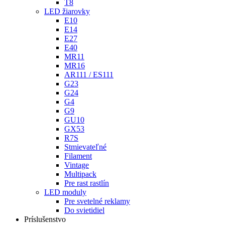
T8
LED žiarovky
E10
E14
E27
E40
MR11
MR16
AR111 / ES111
G23
G24
G4
G9
GU10
GX53
R7S
Stmievateľné
Filament
Vintage
Multipack
Pre rast rastlín
LED moduly
Pre svetelné reklamy
Do svietidiel
Príslušenstvo