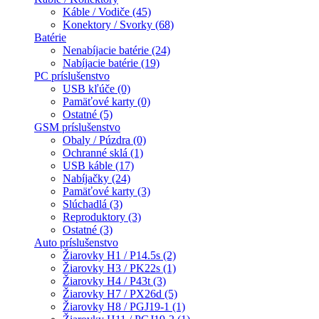
Káble / Vodiče (45)
Konektory / Svorky (68)
Batérie
Nenabíjacie batérie (24)
Nabíjacie batérie (19)
PC príslušenstvo
USB kľúče (0)
Pamäťové karty (0)
Ostatné (5)
GSM príslušenstvo
Obaly / Púzdra (0)
Ochranné sklá (1)
USB káble (17)
Nabíjačky (24)
Pamäťové karty (3)
Slúchadlá (3)
Reproduktory (3)
Ostatné (3)
Auto príslušenstvo
Žiarovky H1 / P14.5s (2)
Žiarovky H3 / PK22s (1)
Žiarovky H4 / P43t (3)
Žiarovky H7 / PX26d (5)
Žiarovky H8 / PGJ19-1 (1)