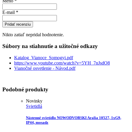
Meno
*
E-mail
*
Pridať recenziu
Nikto zatiaľ nepridal hodnotenie.
Súbory na stiahnutie a užitočné odkazy
Katalog_Vianoce_Somogyi.pdf
https://www.youtube.com/watch?v=5YH_7nJsdO8
Vianočné osvetlenie - Návod.pdf
Podobné produkty
Novinky
Svietidlá
Nástenné svietidlo NOWODVORSKI Aralia 10527, 1xG9,
IP44, mosadz