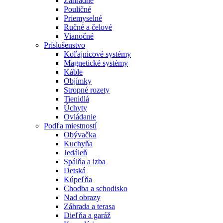
Záhradné
Pouličné
Priemyselné
Ručné a čelové
Vianočné
Príslušenstvo
Koľajnicové systémy
Magnetické systémy
Káble
Objímky
Stropné rozety
Tienidlá
Úchyty
Ovládanie
Podľa miestností
Obývačka
Kuchyňa
Jedáleň
Spálňa a izba
Detská
Kúpeľňa
Chodba a schodisko
Nad obrazy
Záhrada a terasa
Dieľňa a garáž