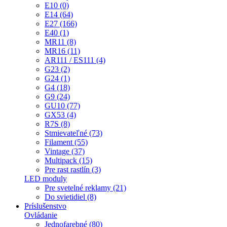
E10 (0)
E14 (64)
E27 (166)
E40 (1)
MR11 (8)
MR16 (11)
AR111 / ES111 (4)
G23 (2)
G24 (1)
G4 (18)
G9 (24)
GU10 (77)
GX53 (4)
R7S (8)
Stmievateľné (73)
Filament (55)
Vintage (37)
Multipack (15)
Pre rast rastlín (3)
LED moduly
Pre svetelné reklamy (21)
Do svietidiel (8)
Príslušenstvo
Ovládanie
Jednofarebné (80)