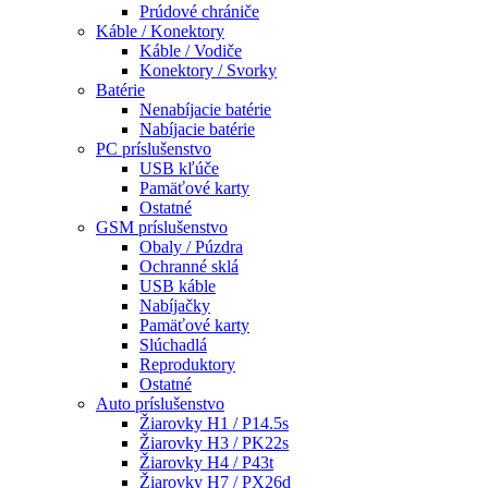
Prúdové chrániče
Káble / Konektory
Káble / Vodiče
Konektory / Svorky
Batérie
Nenabíjacie batérie
Nabíjacie batérie
PC príslušenstvo
USB kľúče
Pamäťové karty
Ostatné
GSM príslušenstvo
Obaly / Púzdra
Ochranné sklá
USB káble
Nabíjačky
Pamäťové karty
Slúchadlá
Reproduktory
Ostatné
Auto príslušenstvo
Žiarovky H1 / P14.5s
Žiarovky H3 / PK22s
Žiarovky H4 / P43t
Žiarovky H7 / PX26d