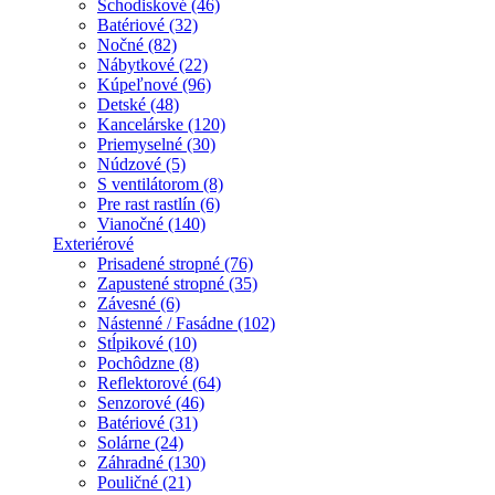
Schodiskové (46)
Batériové (32)
Nočné (82)
Nábytkové (22)
Kúpeľnové (96)
Detské (48)
Kancelárske (120)
Priemyselné (30)
Núdzové (5)
S ventilátorom (8)
Pre rast rastlín (6)
Vianočné (140)
Exteriérové
Prisadené stropné (76)
Zapustené stropné (35)
Závesné (6)
Nástenné / Fasádne (102)
Stĺpikové (10)
Pochôdzne (8)
Reflektorové (64)
Senzorové (46)
Batériové (31)
Solárne (24)
Záhradné (130)
Pouličné (21)