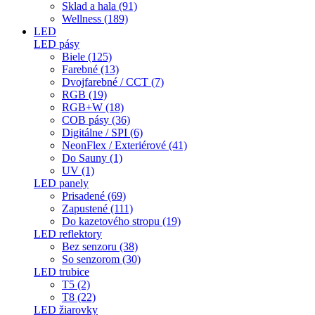
Sklad a hala (91)
Wellness (189)
LED
LED pásy
Biele (125)
Farebné (13)
Dvojfarebné / CCT (7)
RGB (19)
RGB+W (18)
COB pásy (36)
Digitálne / SPI (6)
NeonFlex / Exteriérové (41)
Do Sauny (1)
UV (1)
LED panely
Prisadené (69)
Zapustené (111)
Do kazetového stropu (19)
LED reflektory
Bez senzoru (38)
So senzorom (30)
LED trubice
T5 (2)
T8 (22)
LED žiarovky