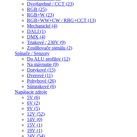
Dvojfarebné / CCT (23)
RGB (25)
RGB+W (23)
RGB+WW+CW / RBG+CCT (13)
Mechanické (4)
DALI (1)
DMX (4)
Triakové / 230V (9)
Zosilňovače signálu (2)
Spínače / Senzory
Do ALU profilov (12)
Na mávnutie (9)
Dotykové (15)
Dverové (11)
Pohybové (26)
Súmrakové (6)
Napájacie zdroje
5V (6)
6V (2)
9V (5)
12V (52)
14V (0)
15V (1)
19V (1)
24V (54)