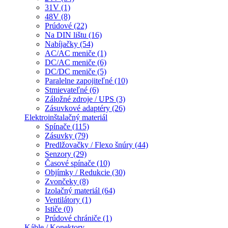
31V (1)
48V (8)
Prúdové (22)
Na DIN lištu (16)
Nabíjačky (54)
AC/AC meniče (1)
DC/AC meniče (6)
DC/DC meniče (5)
Paralelne zapojiteľné (10)
Stmievateľné (6)
Záložné zdroje / UPS (3)
Zásuvkové adaptéry (26)
Elektroinštalačný materiál
Spínače (115)
Zásuvky (79)
Predlžovačky / Flexo šnúry (44)
Senzory (29)
Časové spínače (10)
Objímky / Redukcie (30)
Zvončeky (8)
Izolačný materiál (64)
Ventilátory (1)
Ističe (0)
Prúdové chrániče (1)
Káble / Konektory