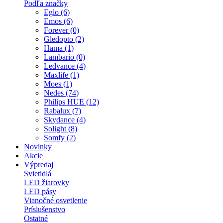
Podľa značky
Eglo (6)
Emos (6)
Forever (0)
Gledopto (2)
Hama (1)
Lambario (0)
Ledvance (4)
Maxlife (1)
Moes (1)
Nedes (74)
Philips HUE (12)
Rabalux (7)
Skydance (4)
Solight (8)
Somfy (2)
Novinky
Akcie
Výpredaj
Svietidlá
LED žiarovky
LED pásy
Vianočné osvetlenie
Príslušenstvo
Ostatné