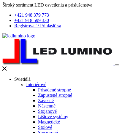
Široký sortiment LED osvetlenia a príslušenstva
+421 948 379 773
+421 918 599 330
Registrovať
/
Prihlásiť sa
Svietidlá
Interiérové
Prisadené stropné
Zapustené stropné
Závesné
Nástenné
Stojanové
Lištové systémy
Magnetické
Stolové
Senzorové