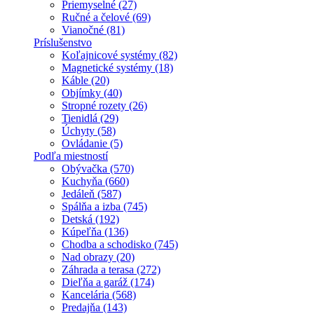
Priemyselné (27)
Ručné a čelové (69)
Vianočné (81)
Príslušenstvo
Koľajnicové systémy (82)
Magnetické systémy (18)
Káble (20)
Objímky (40)
Stropné rozety (26)
Tienidlá (29)
Úchyty (58)
Ovládanie (5)
Podľa miestností
Obývačka (570)
Kuchyňa (660)
Jedáleň (587)
Spálňa a izba (745)
Detská (192)
Kúpeľňa (136)
Chodba a schodisko (745)
Nad obrazy (20)
Záhrada a terasa (272)
Dieľňa a garáž (174)
Kancelária (568)
Predajňa (143)