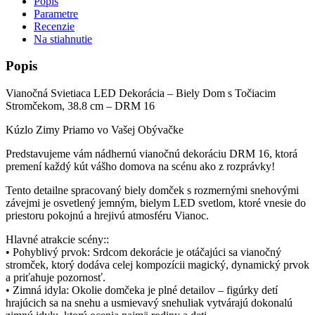
Popis
Parametre
Recenzie
Na stiahnutie
Popis
Vianočná Svietiaca LED Dekorácia – Biely Dom s Točiacim
Stromčekom, 38.8 cm – DRM 16
Kúzlo Zimy Priamo vo Vašej Obývačke
Predstavujeme vám nádhernú vianočnú dekoráciu DRM 16, ktorá
premení každý kút vášho domova na scénu ako z rozprávky!
Tento detailne spracovaný biely domček s rozmernými snehovými
závejmi je osvetlený jemným, bielym LED svetlom, ktoré vnesie do
priestoru pokojnú a hrejivú atmosféru Vianoc.
Hlavné atrakcie scény::
• Pohyblivý prvok: Srdcom dekorácie je otáčajúci sa vianočný
stromček, ktorý dodáva celej kompozícii magický, dynamický prvok
a priťahuje pozornosť.
• Zimná idyla: Okolie domčeka je plné detailov – figúrky detí
hrajúcich sa na snehu a usmievavý snehuliak vytvárajú dokonalú