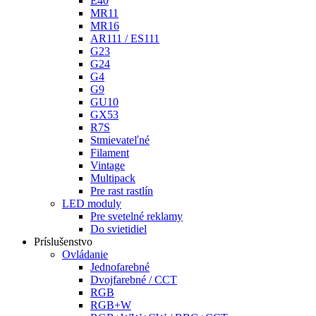
E40
MR11
MR16
AR111 / ES111
G23
G24
G4
G9
GU10
GX53
R7S
Stmievateľné
Filament
Vintage
Multipack
Pre rast rastlín
LED moduly
Pre svetelné reklamy
Do svietidiel
Príslušenstvo
Ovládanie
Jednofarebné
Dvojfarebné / CCT
RGB
RGB+W