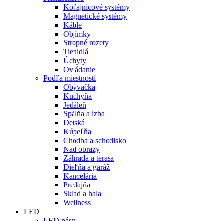
Koľajnicové systémy
Magnetické systémy
Káble
Objímky
Stropné rozety
Tienidlá
Úchyty
Ovládanie
Podľa miestností
Obývačka
Kuchyňa
Jedáleň
Spálňa a izba
Detská
Kúpeľňa
Chodba a schodisko
Nad obrazy
Záhrada a terasa
Dieľňa a garáž
Kancelária
Predajňa
Sklad a hala
Wellness
LED
LED pásy