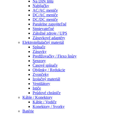
Na DIN lištu
Nabíjačky
AC/AC meniče
DC/AC meniče
DC/DC meniče
Paralelne zapojiteľné
Stmievateľné
Záložné zdroje / UPS
Zásuvkové adaptéry
Elektroinštalačný materiál
Spínače
Zásuvky
Predlžovačky / Flexo šnúry
Senzory
Časové spínače
Objímky / Redukcie
Zvončeky
Izolačný materiál
Ventilátory
Ističe
Prúdové chrániče
Káble / Konektory
Káble / Vodiče
Konektory / Svorky
Batérie