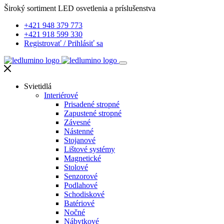
Široký sortiment LED osvetlenia a príslušenstva
+421 948 379 773
+421 918 599 330
Registrovať
/
Prihlásiť sa
Svietidlá
Interiérové
Prisadené stropné
Zapustené stropné
Závesné
Nástenné
Stojanové
Lištové systémy
Magnetické
Stolové
Senzorové
Podlahové
Schodiskové
Batériové
Nočné
Nábytkové