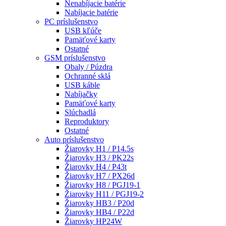
Nenabíjacie batérie
Nabíjacie batérie
PC príslušenstvo
USB kľúče
Pamäťové karty
Ostatné
GSM príslušenstvo
Obaly / Púzdra
Ochranné sklá
USB káble
Nabíjačky
Pamäťové karty
Slúchadlá
Reproduktory
Ostatné
Auto príslušenstvo
Žiarovky H1 / P14.5s
Žiarovky H3 / PK22s
Žiarovky H4 / P43t
Žiarovky H7 / PX26d
Žiarovky H8 / PGJ19-1
Žiarovky H11 / PGJ19-2
Žiarovky HB3 / P20d
Žiarovky HB4 / P22d
Žiarovky HP24W