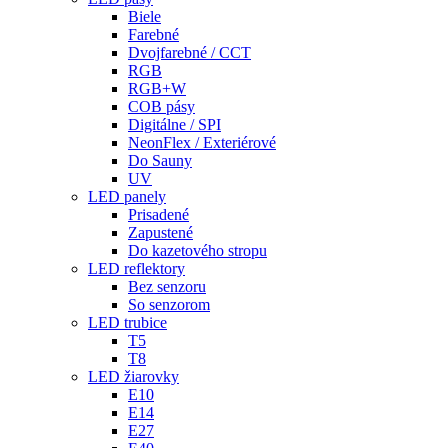
Biele
Farebné
Dvojfarebné / CCT
RGB
RGB+W
COB pásy
Digitálne / SPI
NeonFlex / Exteriérové
Do Sauny
UV
LED panely
Prisadené
Zapustené
Do kazetového stropu
LED reflektory
Bez senzoru
So senzorom
LED trubice
T5
T8
LED žiarovky
E10
E14
E27