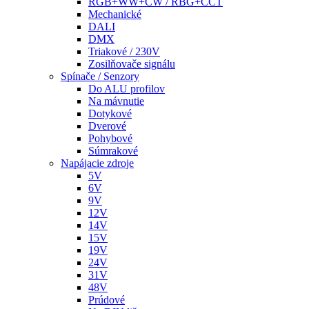
RGB+WW+CW / RBG+CCT
Mechanické
DALI
DMX
Triakové / 230V
Zosilňovače signálu
Spínače / Senzory
Do ALU profilov
Na mávnutie
Dotykové
Dverové
Pohybové
Súmrakové
Napájacie zdroje
5V
6V
9V
12V
14V
15V
19V
24V
31V
48V
Prúdové