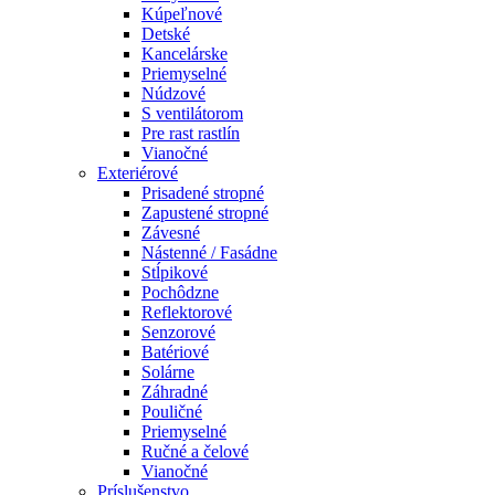
Kúpeľnové
Detské
Kancelárske
Priemyselné
Núdzové
S ventilátorom
Pre rast rastlín
Vianočné
Exteriérové
Prisadené stropné
Zapustené stropné
Závesné
Nástenné / Fasádne
Stĺpikové
Pochôdzne
Reflektorové
Senzorové
Batériové
Solárne
Záhradné
Pouličné
Priemyselné
Ručné a čelové
Vianočné
Príslušenstvo