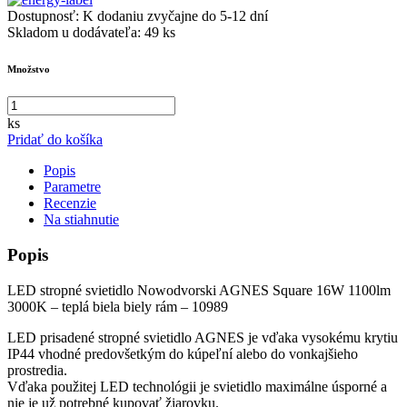
Dostupnosť:
K dodaniu zvyčajne do 5-12 dní
Skladom u dodávateľa:
49 ks
Množstvo
ks
Pridať do košíka
Popis
Parametre
Recenzie
Na stiahnutie
Popis
LED stropné svietidlo Nowodvorski AGNES Square 16W 1100lm
3000K – teplá biela biely rám – 10989
LED prisadené stropné svietidlo AGNES je vďaka vysokému krytiu
IP44 vhodné predovšetkým do kúpeľní alebo do vonkajšieho
prostredia.
Vďaka použitej LED technológii je svietidlo maximálne úsporné a
nie je už potrebné kupovať žiarovku.