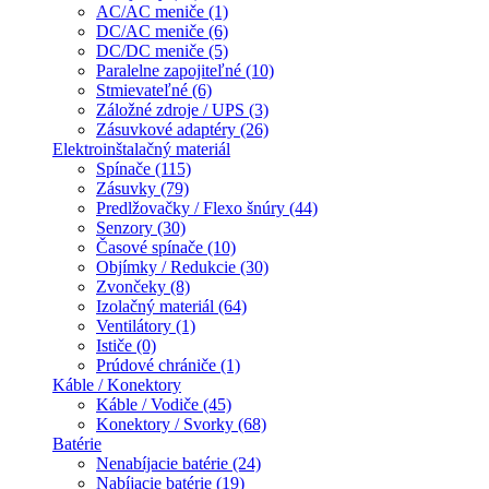
AC/AC meniče (1)
DC/AC meniče (6)
DC/DC meniče (5)
Paralelne zapojiteľné (10)
Stmievateľné (6)
Záložné zdroje / UPS (3)
Zásuvkové adaptéry (26)
Elektroinštalačný materiál
Spínače (115)
Zásuvky (79)
Predlžovačky / Flexo šnúry (44)
Senzory (30)
Časové spínače (10)
Objímky / Redukcie (30)
Zvončeky (8)
Izolačný materiál (64)
Ventilátory (1)
Ističe (0)
Prúdové chrániče (1)
Káble / Konektory
Káble / Vodiče (45)
Konektory / Svorky (68)
Batérie
Nenabíjacie batérie (24)
Nabíjacie batérie (19)