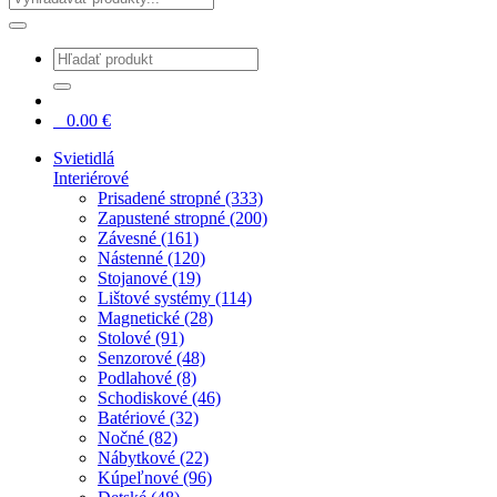
0
0.00
€
Svietidlá
Interiérové
Prisadené stropné (333)
Zapustené stropné (200)
Závesné (161)
Nástenné (120)
Stojanové (19)
Lištové systémy (114)
Magnetické (28)
Stolové (91)
Senzorové (48)
Podlahové (8)
Schodiskové (46)
Batériové (32)
Nočné (82)
Nábytkové (22)
Kúpeľnové (96)