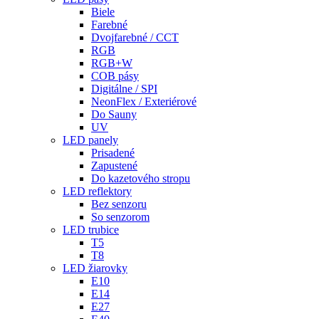
Biele
Farebné
Dvojfarebné / CCT
RGB
RGB+W
COB pásy
Digitálne / SPI
NeonFlex / Exteriérové
Do Sauny
UV
LED panely
Prisadené
Zapustené
Do kazetového stropu
LED reflektory
Bez senzoru
So senzorom
LED trubice
T5
T8
LED žiarovky
E10
E14
E27