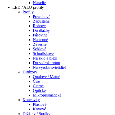
Náradie
LED / ALU profily
Profily
Povrchové
Zapustené
Rohové
Do dlažby
Pásovina
Nástenné
Závesné
Soklové
Schodiskové
Na sklo a plexi
Do sadrokartónu
Na výrobu svietidiel
Difúzory
Opálové / Matné
Číre
Čierne
Optické
Mikroprismatické
Koncovky
Plastové
Kovové
Držiaky / Spojky