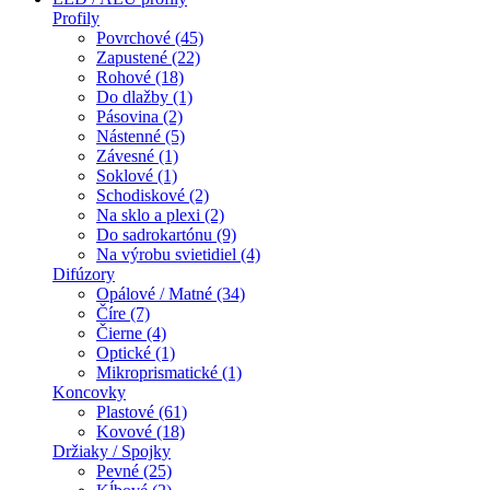
Profily
Povrchové (45)
Zapustené (22)
Rohové (18)
Do dlažby (1)
Pásovina (2)
Nástenné (5)
Závesné (1)
Soklové (1)
Schodiskové (2)
Na sklo a plexi (2)
Do sadrokartónu (9)
Na výrobu svietidiel (4)
Difúzory
Opálové / Matné (34)
Číre (7)
Čierne (4)
Optické (1)
Mikroprismatické (1)
Koncovky
Plastové (61)
Kovové (18)
Držiaky / Spojky
Pevné (25)