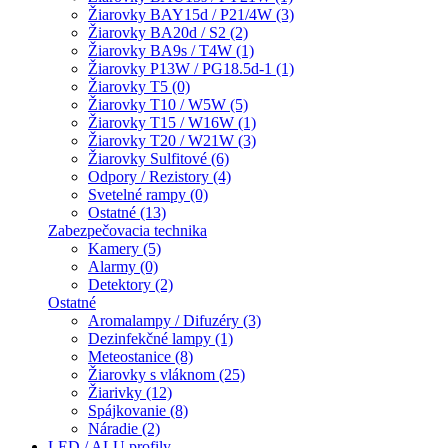
Žiarovky BAY15d / P21/4W (3)
Žiarovky BA20d / S2 (2)
Žiarovky BA9s / T4W (1)
Žiarovky P13W / PG18.5d-1 (1)
Žiarovky T5 (0)
Žiarovky T10 / W5W (5)
Žiarovky T15 / W16W (1)
Žiarovky T20 / W21W (3)
Žiarovky Sulfitové (6)
Odpory / Rezistory (4)
Svetelné rampy (0)
Ostatné (13)
Zabezpečovacia technika
Kamery (5)
Alarmy (0)
Detektory (2)
Ostatné
Aromalampy / Difuzéry (3)
Dezinfekčné lampy (1)
Meteostanice (8)
Žiarovky s vláknom (25)
Žiarivky (12)
Spájkovanie (8)
Náradie (2)
LED / ALU profily