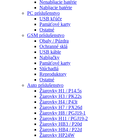
Nenabíjacie batérie
Nabíjacie batérie
PC príslušenstvo
USB kľúče
Pamäťové karty
Ostatné
GSM príslušenstvo
Obaly / Púzdra
Ochranné sklá
USB káble
Nabíjačky
Pamäťové karty
Slúchadlá
Reproduktory
Ostatné
Auto príslušenstvo
Žiarovky H1 / P14.5s
Žiarovky H3 / PK22s
Žiarovky H4 / P43t
Žiarovky H7 / PX26d
Žiarovky H8 / PGJ19-1
Žiarovky H11 / PGJ19-2
Žiarovky HB3 / P20d
Žiarovky HB4 / P22d
Žiarovky HP24W