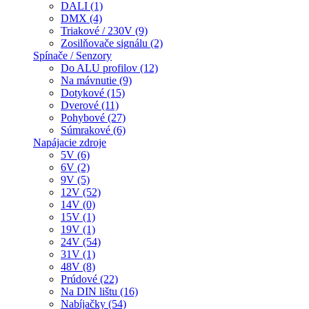
DALI (1)
DMX (4)
Triakové / 230V (9)
Zosilňovače signálu (2)
Spínače / Senzory
Do ALU profilov (12)
Na mávnutie (9)
Dotykové (15)
Dverové (11)
Pohybové (27)
Súmrakové (6)
Napájacie zdroje
5V (6)
6V (2)
9V (5)
12V (52)
14V (0)
15V (1)
19V (1)
24V (54)
31V (1)
48V (8)
Prúdové (22)
Na DIN lištu (16)
Nabíjačky (54)