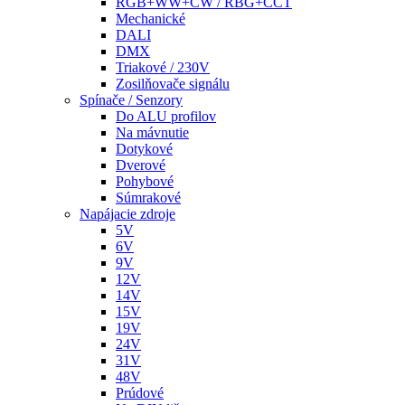
RGB+WW+CW / RBG+CCT
Mechanické
DALI
DMX
Triakové / 230V
Zosilňovače signálu
Spínače / Senzory
Do ALU profilov
Na mávnutie
Dotykové
Dverové
Pohybové
Súmrakové
Napájacie zdroje
5V
6V
9V
12V
14V
15V
19V
24V
31V
48V
Prúdové