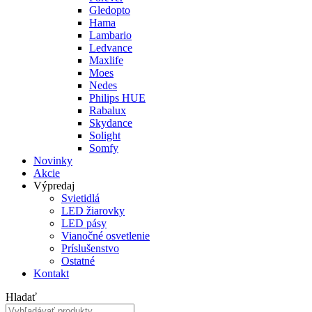
Gledopto
Hama
Lambario
Ledvance
Maxlife
Moes
Nedes
Philips HUE
Rabalux
Skydance
Solight
Somfy
Novinky
Akcie
Výpredaj
Svietidlá
LED žiarovky
LED pásy
Vianočné osvetlenie
Príslušenstvo
Ostatné
Kontakt
Hladať