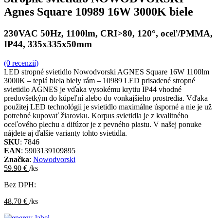
Agnes Square 10989 16W 3000K biele
230VAC 50Hz, 1100lm, CRI>80, 120°, oceľ/PMMA,
IP44, 335x335x50mm
(0 recenzií)
LED stropné svietidlo Nowodvorski AGNES Square 16W 1100lm
3000K – teplá biela biely rám – 10989 LED prisadené stropné
svietidlo AGNES je vďaka vysokému krytiu IP44 vhodné
predovšetkým do kúpeľní alebo do vonkajšieho prostredia. Vďaka
použitej LED technológii je svietidlo maximálne úsporné a nie je už
potrebné kupovať žiarovku. Korpus svietidla je z kvalitného
oceľového plechu a difúzor je z pevného plastu. V našej ponuke
nájdete aj ďalšie varianty tohto svietidla.
SKU
: 7846
EAN
: 5903139109895
Značka
:
Nowodvorski
59.90 €
/ks
Bez DPH:
48.70 €
/ks