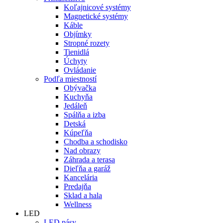
Koľajnicové systémy
Magnetické systémy
Káble
Objímky
Stropné rozety
Tienidlá
Úchyty
Ovládanie
Podľa miestností
Obývačka
Kuchyňa
Jedáleň
Spálňa a izba
Detská
Kúpeľňa
Chodba a schodisko
Nad obrazy
Záhrada a terasa
Dieľňa a garáž
Kancelária
Predajňa
Sklad a hala
Wellness
LED
LED pásy