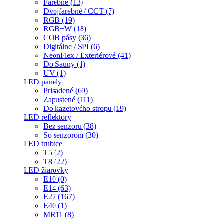
Farebné (13)
Dvojfarebné / CCT (7)
RGB (19)
RGB+W (18)
COB pásy (36)
Digitálne / SPI (6)
NeonFlex / Exteriérové (41)
Do Sauny (1)
UV (1)
LED panely
Prisadené (69)
Zapustené (111)
Do kazetového stropu (19)
LED reflektory
Bez senzoru (38)
So senzorom (30)
LED trubice
T5 (2)
T8 (22)
LED žiarovky
E10 (0)
E14 (63)
E27 (167)
E40 (1)
MR11 (8)