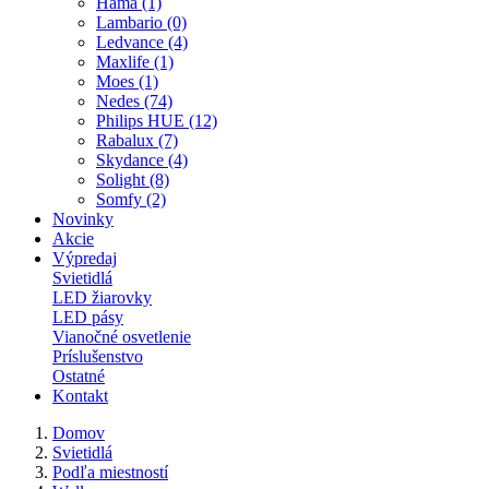
Hama (1)
Lambario (0)
Ledvance (4)
Maxlife (1)
Moes (1)
Nedes (74)
Philips HUE (12)
Rabalux (7)
Skydance (4)
Solight (8)
Somfy (2)
Novinky
Akcie
Výpredaj
Svietidlá
LED žiarovky
LED pásy
Vianočné osvetlenie
Príslušenstvo
Ostatné
Kontakt
Domov
Svietidlá
Podľa miestností