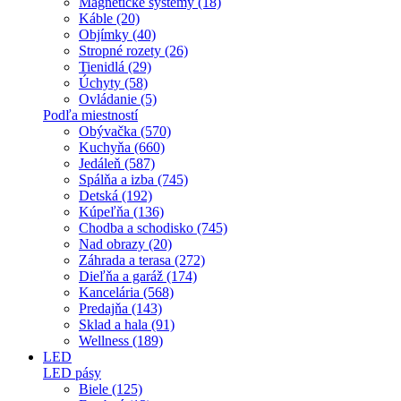
Magnetické systémy (18)
Káble (20)
Objímky (40)
Stropné rozety (26)
Tienidlá (29)
Úchyty (58)
Ovládanie (5)
Podľa miestností
Obývačka (570)
Kuchyňa (660)
Jedáleň (587)
Spálňa a izba (745)
Detská (192)
Kúpeľňa (136)
Chodba a schodisko (745)
Nad obrazy (20)
Záhrada a terasa (272)
Dieľňa a garáž (174)
Kancelária (568)
Predajňa (143)
Sklad a hala (91)
Wellness (189)
LED
LED pásy
Biele (125)