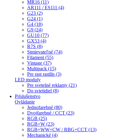
MR16 (11)
AR111 / ES111 (4)
G23 (2)
G24 (1)
G4 (18)
G9 (24)
GU10 (77)
GX53 (4)
R7S (8)
Stmievateľné (74)
Filament (55)
Vintage (37)
Multipack (15)
Pre rast rastlín (3)
LED moduly
Pre svetelné reklamy (21)
Do svietidiel (8)
Príslušenstvo
Ovládanie
Jednofarebné (80)
Dvojfarebné / CCT (23)
RGB (25)
RGB+W (23)
RGB+WW+CW / RBG+CCT (13)
Mechanické (4)