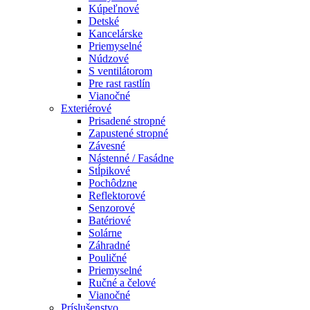
Kúpeľnové
Detské
Kancelárske
Priemyselné
Núdzové
S ventilátorom
Pre rast rastlín
Vianočné
Exteriérové
Prisadené stropné
Zapustené stropné
Závesné
Nástenné / Fasádne
Stĺpikové
Pochôdzne
Reflektorové
Senzorové
Batériové
Solárne
Záhradné
Pouličné
Priemyselné
Ručné a čelové
Vianočné
Príslušenstvo