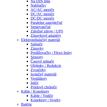
Na DIN lištu
Nabíjačky
AC/AC meniče
DC/AC meniče
DC/DC meniče
Paralelne zapojiteľné
Stmievateľné
Záložné zdroje / UPS
Zásuvkové adaptéry
Elektroinštalačný materiál
Spínače
Zásuvky
Predlžovačky / Flexo šnúry
Senzory
Časové spínače
Objímky / Redukcie
Zvončeky
Izolačný materiál
Ventilátory
Ističe
Prúdové chrániče
Káble / Konektory
Káble / Vodiče
Konektory / Svorky
Batérie