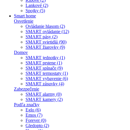
Kĺbové (2)
Lankové (2)
Spojky (5)
Smart home
Osvetlenie
Ovládanie hlasom (2)
SMART ovládanie (12)
SMART pásy (2)
SMART svietidlá (90)
SMART žiarovky (9)
Domov
SMART jednotky (1)
SMART prstene (1)
SMART spínače (9)
SMART termostaty (1)
SMART vybavenie (6)
SMART zásuvky (4)
Zabezpečenie
SMART alarmy (0)
SMART kamery (2)
Podľa značky
Eglo (6)
Emos (7)
Forever (0)
Gledopto (2)