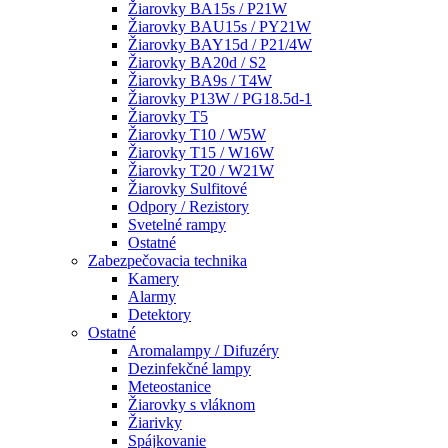
Žiarovky BA15s / P21W
Žiarovky BAU15s / PY21W
Žiarovky BAY15d / P21/4W
Žiarovky BA20d / S2
Žiarovky BA9s / T4W
Žiarovky P13W / PG18.5d-1
Žiarovky T5
Žiarovky T10 / W5W
Žiarovky T15 / W16W
Žiarovky T20 / W21W
Žiarovky Sulfitové
Odpory / Rezistory
Svetelné rampy
Ostatné
Zabezpečovacia technika
Kamery
Alarmy
Detektory
Ostatné
Aromalampy / Difuzéry
Dezinfekčné lampy
Meteostanice
Žiarovky s vláknom
Žiarivky
Spájkovanie