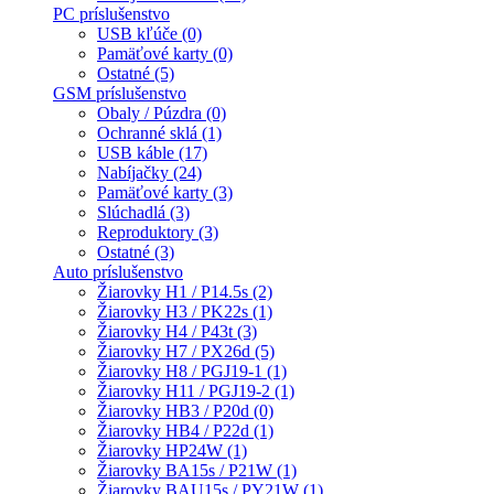
PC príslušenstvo
USB kľúče (0)
Pamäťové karty (0)
Ostatné (5)
GSM príslušenstvo
Obaly / Púzdra (0)
Ochranné sklá (1)
USB káble (17)
Nabíjačky (24)
Pamäťové karty (3)
Slúchadlá (3)
Reproduktory (3)
Ostatné (3)
Auto príslušenstvo
Žiarovky H1 / P14.5s (2)
Žiarovky H3 / PK22s (1)
Žiarovky H4 / P43t (3)
Žiarovky H7 / PX26d (5)
Žiarovky H8 / PGJ19-1 (1)
Žiarovky H11 / PGJ19-2 (1)
Žiarovky HB3 / P20d (0)
Žiarovky HB4 / P22d (1)
Žiarovky HP24W (1)
Žiarovky BA15s / P21W (1)
Žiarovky BAU15s / PY21W (1)