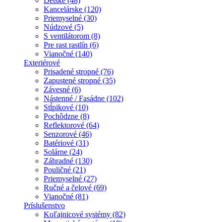
Detské (48)
Kancelárske (120)
Priemyselné (30)
Núdzové (5)
S ventilátorom (8)
Pre rast rastlín (6)
Vianočné (140)
Exteriérové
Prisadené stropné (76)
Zapustené stropné (35)
Závesné (6)
Nástenné / Fasádne (102)
Stĺpikové (10)
Pochôdzne (8)
Reflektorové (64)
Senzorové (46)
Batériové (31)
Solárne (24)
Záhradné (130)
Pouličné (21)
Priemyselné (27)
Ručné a čelové (69)
Vianočné (81)
Príslušenstvo
Koľajnicové systémy (82)