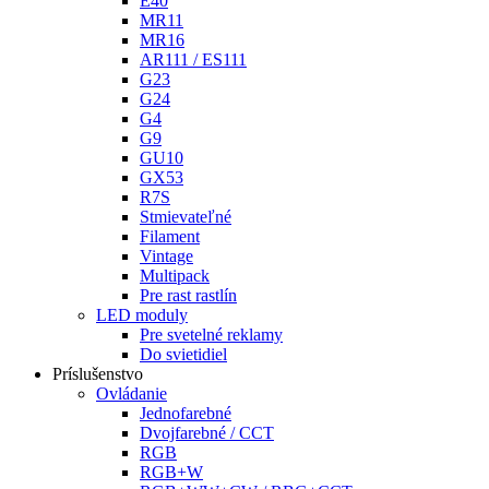
E40
MR11
MR16
AR111 / ES111
G23
G24
G4
G9
GU10
GX53
R7S
Stmievateľné
Filament
Vintage
Multipack
Pre rast rastlín
LED moduly
Pre svetelné reklamy
Do svietidiel
Príslušenstvo
Ovládanie
Jednofarebné
Dvojfarebné / CCT
RGB
RGB+W