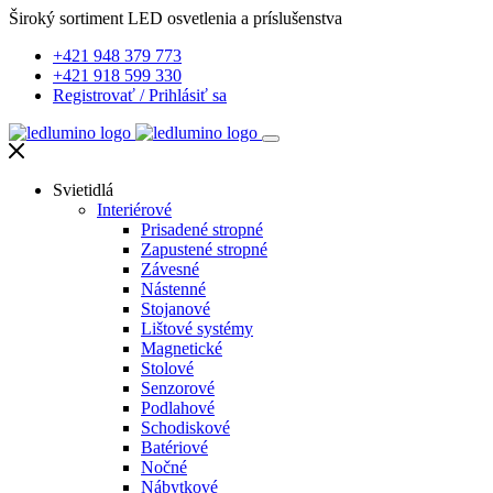
Široký sortiment LED osvetlenia a príslušenstva
+421 948 379 773
+421 918 599 330
Registrovať
/
Prihlásiť sa
Svietidlá
Interiérové
Prisadené stropné
Zapustené stropné
Závesné
Nástenné
Stojanové
Lištové systémy
Magnetické
Stolové
Senzorové
Podlahové
Schodiskové
Batériové
Nočné
Nábytkové