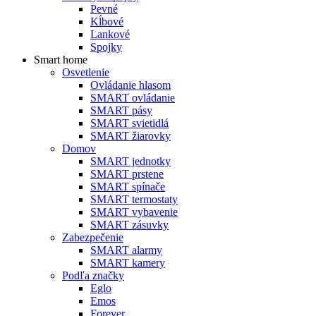
Pevné
Kĺbové
Lankové
Spojky
Smart home
Osvetlenie
Ovládanie hlasom
SMART ovládanie
SMART pásy
SMART svietidlá
SMART žiarovky
Domov
SMART jednotky
SMART prstene
SMART spínače
SMART termostaty
SMART vybavenie
SMART zásuvky
Zabezpečenie
SMART alarmy
SMART kamery
Podľa značky
Eglo
Emos
Forever