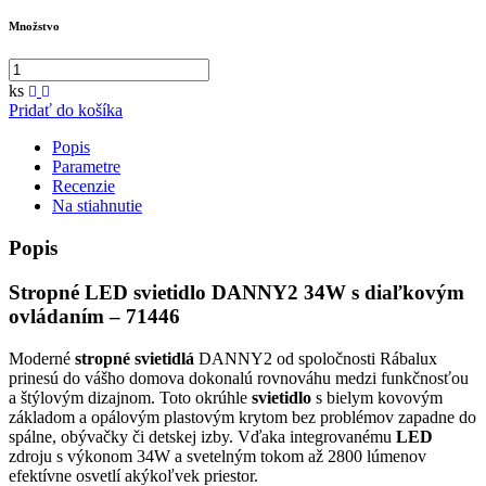
Množstvo
ks
Pridať do košíka
Popis
Parametre
Recenzie
Na stiahnutie
Popis
Stropné LED svietidlo DANNY2 34W s diaľkovým
ovládaním – 71446
Moderné
stropné svietidlá
DANNY2 od spoločnosti Rábalux
prinesú do vášho domova dokonalú rovnováhu medzi funkčnosťou
a štýlovým dizajnom. Toto okrúhle
svietidlo
s bielym kovovým
základom a opálovým plastovým krytom bez problémov zapadne do
spálne, obývačky či detskej izby. Vďaka integrovanému
LED
zdroju s výkonom 34W a svetelným tokom až 2800 lúmenov
efektívne osvetlí akýkoľvek priestor.