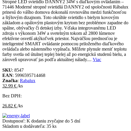
Stropné LED svietidlo DANNY2 34W s diaľkovým ovládaním –
71446 Moderné stropné svietidlá DANNY2 od spoločnosti Rábalux
prinesú do vášho domova dokonalú rovnováhu medzi funkčnosťou
a štýlovým dizajnom. Toto okrúhle svietidlo s bielym kovovým
základom a opálovým plastovým krytom bez problémov zapadne do
spálne, obývačky či detskej izby. Vďaka integrovanému LED
zdroju s výkonom 34W a svetelným tokom až 2800 lúmenov
efektívne osvetlí akýkoľvek priestor. Najväčšou prednosťou je
inteligentné SMART ovládanie pomocou priloženého diaľkového
ovládača alebo nástenného vypínača. Môžete plynule meniť teplotu
farby svetla od útulnej teplej bielej až po energickú studenú bielu, a
zároveň upravovať jas podľa aktuálnej nálady....
Viac
SKU
: 8547
EAN
: 5996595714468
Značka
:
Rabalux
32.99 €
/ks
Bez DPH:
26.82 €
/ks
Dostupnosť:
K dodaniu zvyčajne do 5 dní
Skladom u dodávateľa:
35 ks