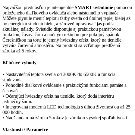
Najväčšou prednosťou je inteligentné
SMART ovládanie
pomocou
priloženého diaľkového ovládača alebo nástenného vypínača.
Môžete plynule meniť teplotu farby svetla od útulnej teplej bielej až
po energickú studenú bielu, a zároveň upravovať jas podľa
aktuálnej nálady. Svietidlo disponuje aj praktickou pamäťovou
funkciou, časovačom a nočným režimom pre pokojný spánok.
Čerešničkou na torte je jemný hviezdny efekt, ktorý na tienidle
vytvára čarovnú atmosféru. Na produkt sa vzťahuje predĺžená
záruka až 5 rokov.
Kľúčové výhody
• Nastaviteľná teplota svetla od 3000K do 6500K a funkcia
stmievania.
• Pohodlné diaľkové ovládanie s praktickými funkciami pamäte a
časovača.
• Očarujúci hviezdny efekt na tienidle, ktorý dodá interiéru
jedinečný šarm.
• Integrovaná moderná LED technológia s dlhou životnosťou až 25
000 hodín.
• Nadštandardná záruka 5 rokov je zárukou vysokej spoľahlivosti.
Vlastnosti / Parametre