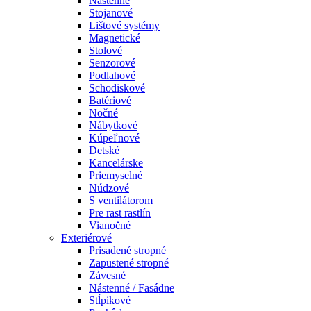
Nástenné
Stojanové
Lištové systémy
Magnetické
Stolové
Senzorové
Podlahové
Schodiskové
Batériové
Nočné
Nábytkové
Kúpeľnové
Detské
Kancelárske
Priemyselné
Núdzové
S ventilátorom
Pre rast rastlín
Vianočné
Exteriérové
Prisadené stropné
Zapustené stropné
Závesné
Nástenné / Fasádne
Stĺpikové