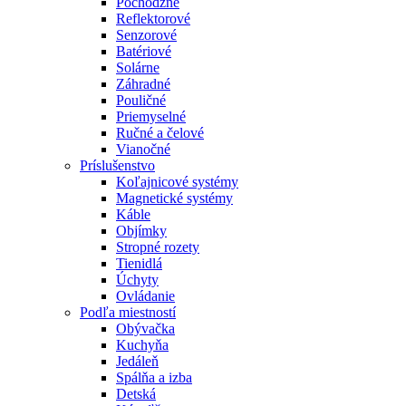
Pochôdzne
Reflektorové
Senzorové
Batériové
Solárne
Záhradné
Pouličné
Priemyselné
Ručné a čelové
Vianočné
Príslušenstvo
Koľajnicové systémy
Magnetické systémy
Káble
Objímky
Stropné rozety
Tienidlá
Úchyty
Ovládanie
Podľa miestností
Obývačka
Kuchyňa
Jedáleň
Spálňa a izba
Detská