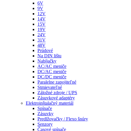
6V
9V
12V
14V
15V
19V
24V
31V
48V
Prúdové
Na DIN lištu
Nabíjačky
AC/AC meniče
DC/AC meniče
DC/DC meniče
Paralelne zapojiteľné
Stmievateľné
Záložné zdroje / UPS
Zásuvkové adaptéry
Elektroinštalačný materiál
Spínače
Zásuvky
Predlžovačky / Flexo šnúry
Senzory
Časové spínače