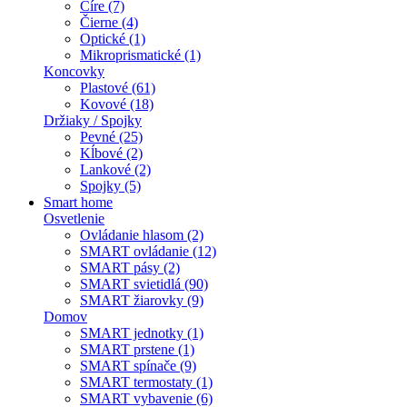
Číre (7)
Čierne (4)
Optické (1)
Mikroprismatické (1)
Koncovky
Plastové (61)
Kovové (18)
Držiaky / Spojky
Pevné (25)
Kĺbové (2)
Lankové (2)
Spojky (5)
Smart home
Osvetlenie
Ovládanie hlasom (2)
SMART ovládanie (12)
SMART pásy (2)
SMART svietidlá (90)
SMART žiarovky (9)
Domov
SMART jednotky (1)
SMART prstene (1)
SMART spínače (9)
SMART termostaty (1)
SMART vybavenie (6)