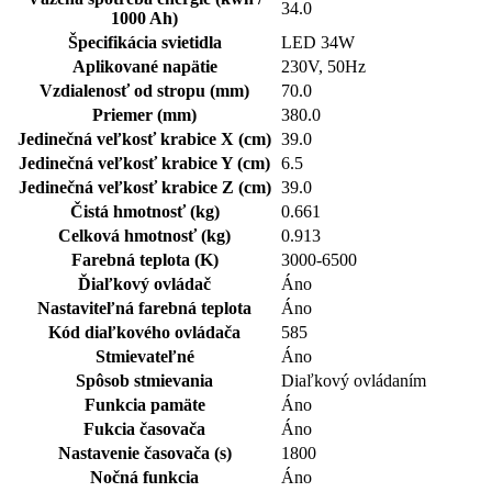
34.0
1000 Ah)
Špecifikácia svietidla
LED 34W
Aplikované napätie
230V, 50Hz
Vzdialenosť od stropu (mm)
70.0
Priemer (mm)
380.0
Jedinečná veľkosť krabice X (cm)
39.0
Jedinečná veľkosť krabice Y (cm)
6.5
Jedinečná veľkosť krabice Z (cm)
39.0
Čistá hmotnosť (kg)
0.661
Celková hmotnosť (kg)
0.913
Farebná teplota (K)
3000-6500
Ďiaľkový ovládač
Áno
Nastaviteľná farebná teplota
Áno
Kód diaľkového ovládača
585
Stmievateľné
Áno
Spôsob stmievania
Diaľkový ovládaním
Funkcia pamäte
Áno
Fukcia časovača
Áno
Nastavenie časovača (s)
1800
Nočná funkcia
Áno