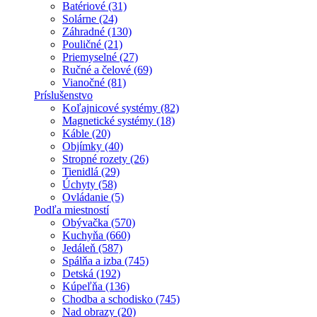
Batériové (31)
Solárne (24)
Záhradné (130)
Pouličné (21)
Priemyselné (27)
Ručné a čelové (69)
Vianočné (81)
Príslušenstvo
Koľajnicové systémy (82)
Magnetické systémy (18)
Káble (20)
Objímky (40)
Stropné rozety (26)
Tienidlá (29)
Úchyty (58)
Ovládanie (5)
Podľa miestností
Obývačka (570)
Kuchyňa (660)
Jedáleň (587)
Spálňa a izba (745)
Detská (192)
Kúpeľňa (136)
Chodba a schodisko (745)
Nad obrazy (20)