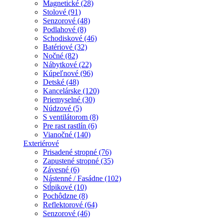
Magnetické (28)
Stolové (91)
Senzorové (48)
Podlahové (8)
Schodiskové (46)
Batériové (32)
Nočné (82)
Nábytkové (22)
Kúpeľnové (96)
Detské (48)
Kancelárske (120)
Priemyselné (30)
Núdzové (5)
S ventilátorom (8)
Pre rast rastlín (6)
Vianočné (140)
Exteriérové
Prisadené stropné (76)
Zapustené stropné (35)
Závesné (6)
Nástenné / Fasádne (102)
Stĺpikové (10)
Pochôdzne (8)
Reflektorové (64)
Senzorové (46)