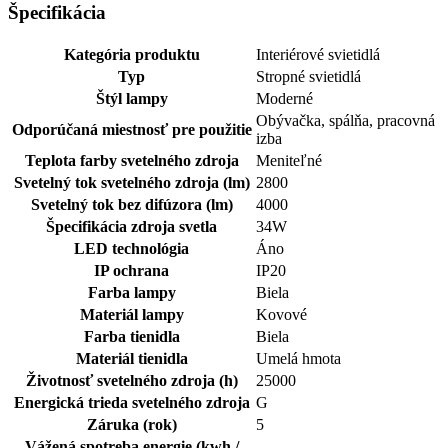
Špecifikácia
Kategória produktu
Interiérové svietidlá
Typ
Stropné svietidlá
Štýl lampy
Moderné
Obývačka, spálňa, pracovná
Odporúčaná miestnosť pre použitie
izba
Teplota farby svetelného zdroja
Meniteľné
Svetelný tok svetelného zdroja (lm)
2800
Svetelný tok bez difúzora (lm)
4000
Špecifikácia zdroja svetla
34W
LED technológia
Áno
IP ochrana
IP20
Farba lampy
Biela
Materiál lampy
Kovové
Farba tienidla
Biela
Materiál tienidla
Umelá hmota
Životnosť svetelného zdroja (h)
25000
Energická trieda svetelného zdroja
G
Záruka (rok)
5
Vážená spotreba energie (kwh /