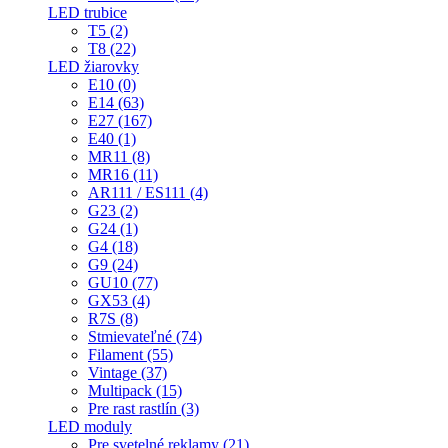
LED trubice
T5 (2)
T8 (22)
LED žiarovky
E10 (0)
E14 (63)
E27 (167)
E40 (1)
MR11 (8)
MR16 (11)
AR111 / ES111 (4)
G23 (2)
G24 (1)
G4 (18)
G9 (24)
GU10 (77)
GX53 (4)
R7S (8)
Stmievateľné (74)
Filament (55)
Vintage (37)
Multipack (15)
Pre rast rastlín (3)
LED moduly
Pre svetelné reklamy (21)