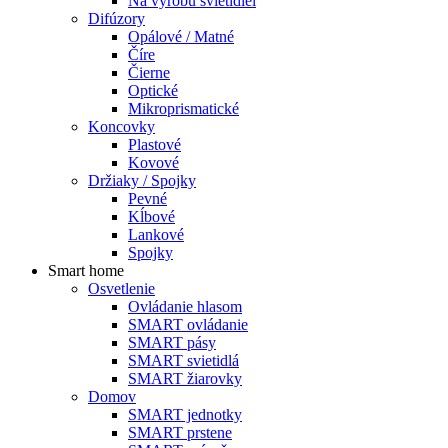
Na výrobu svietidiel
Difúzory
Opálové / Matné
Číre
Čierne
Optické
Mikroprismatické
Koncovky
Plastové
Kovové
Držiaky / Spojky
Pevné
Kĺbové
Lankové
Spojky
Smart home
Osvetlenie
Ovládanie hlasom
SMART ovládanie
SMART pásy
SMART svietidlá
SMART žiarovky
Domov
SMART jednotky
SMART prstene