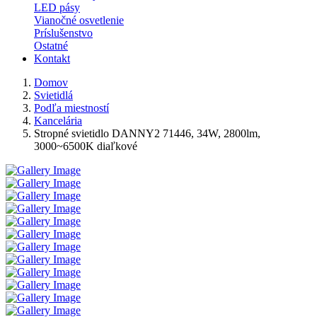
LED pásy
Vianočné osvetlenie
Príslušenstvo
Ostatné
Kontakt
Domov
Svietidlá
Podľa miestností
Kancelária
Stropné svietidlo DANNY2 71446, 34W, 2800lm,
3000~6500K diaľkové