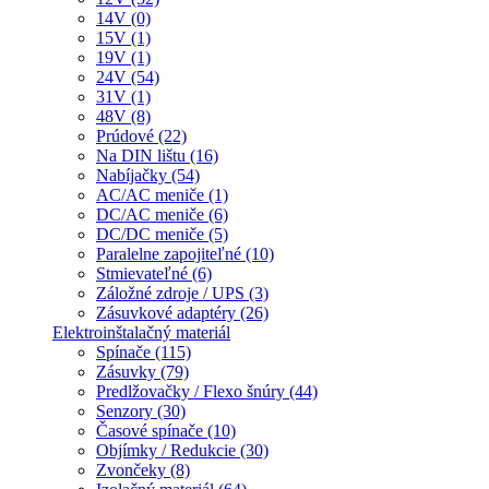
14V (0)
15V (1)
19V (1)
24V (54)
31V (1)
48V (8)
Prúdové (22)
Na DIN lištu (16)
Nabíjačky (54)
AC/AC meniče (1)
DC/AC meniče (6)
DC/DC meniče (5)
Paralelne zapojiteľné (10)
Stmievateľné (6)
Záložné zdroje / UPS (3)
Zásuvkové adaptéry (26)
Elektroinštalačný materiál
Spínače (115)
Zásuvky (79)
Predlžovačky / Flexo šnúry (44)
Senzory (30)
Časové spínače (10)
Objímky / Redukcie (30)
Zvončeky (8)