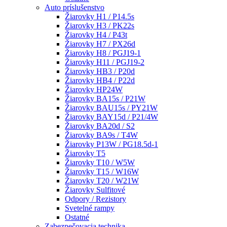
Auto príslušenstvo
Žiarovky H1 / P14.5s
Žiarovky H3 / PK22s
Žiarovky H4 / P43t
Žiarovky H7 / PX26d
Žiarovky H8 / PGJ19-1
Žiarovky H11 / PGJ19-2
Žiarovky HB3 / P20d
Žiarovky HB4 / P22d
Žiarovky HP24W
Žiarovky BA15s / P21W
Žiarovky BAU15s / PY21W
Žiarovky BAY15d / P21/4W
Žiarovky BA20d / S2
Žiarovky BA9s / T4W
Žiarovky P13W / PG18.5d-1
Žiarovky T5
Žiarovky T10 / W5W
Žiarovky T15 / W16W
Žiarovky T20 / W21W
Žiarovky Sulfitové
Odpory / Rezistory
Svetelné rampy
Ostatné
Zabezpečovacia technika