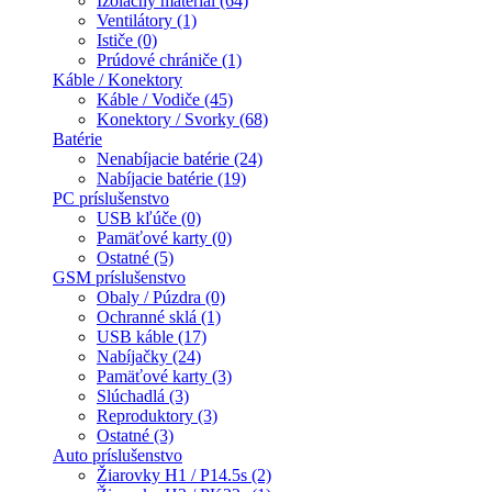
Izolačný materiál (64)
Ventilátory (1)
Ističe (0)
Prúdové chrániče (1)
Káble / Konektory
Káble / Vodiče (45)
Konektory / Svorky (68)
Batérie
Nenabíjacie batérie (24)
Nabíjacie batérie (19)
PC príslušenstvo
USB kľúče (0)
Pamäťové karty (0)
Ostatné (5)
GSM príslušenstvo
Obaly / Púzdra (0)
Ochranné sklá (1)
USB káble (17)
Nabíjačky (24)
Pamäťové karty (3)
Slúchadlá (3)
Reproduktory (3)
Ostatné (3)
Auto príslušenstvo
Žiarovky H1 / P14.5s (2)