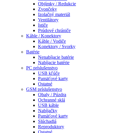
Objímky / Redukcie
Zvončeky
Izolačný materiál
Ventilátory
Ističe
Prúdové chrániče
Káble / Konektory
Káble / Vodiče
Konektory / Svorky
Batérie
Nenabíjacie batérie
Nabíjacie batérie
PC príslušenstvo
USB kľúče
Pamäťové karty
Ostatné
GSM príslušenstvo
Obaly / Púzdra
Ochranné sklá
USB káble
Nabíjačky
Pamäťové karty
Slúchadlá
Reproduktory
Ostatné