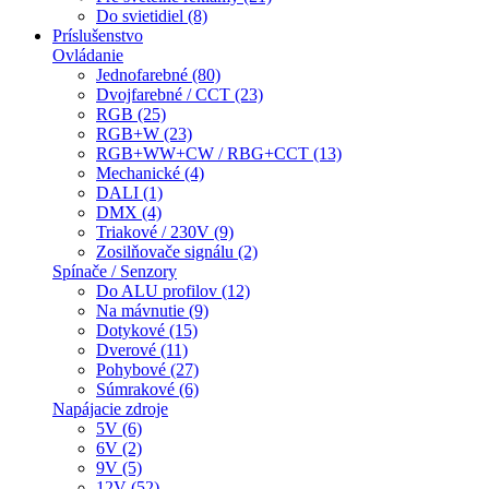
Do svietidiel (8)
Príslušenstvo
Ovládanie
Jednofarebné (80)
Dvojfarebné / CCT (23)
RGB (25)
RGB+W (23)
RGB+WW+CW / RBG+CCT (13)
Mechanické (4)
DALI (1)
DMX (4)
Triakové / 230V (9)
Zosilňovače signálu (2)
Spínače / Senzory
Do ALU profilov (12)
Na mávnutie (9)
Dotykové (15)
Dverové (11)
Pohybové (27)
Súmrakové (6)
Napájacie zdroje
5V (6)
6V (2)
9V (5)
12V (52)