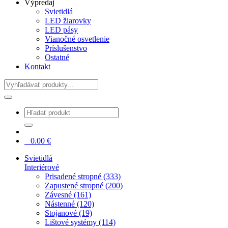
Výpredaj
Svietidlá
LED žiarovky
LED pásy
Vianočné osvetlenie
Príslušenstvo
Ostatné
Kontakt
Hladať
0
0.00
€
Svietidlá
Interiérové
Prisadené stropné (333)
Zapustené stropné (200)
Závesné (161)
Nástenné (120)
Stojanové (19)
Lištové systémy (114)