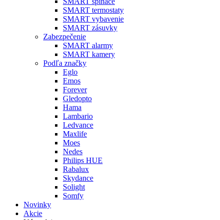
SMART spínače
SMART termostaty
SMART vybavenie
SMART zásuvky
Zabezpečenie
SMART alarmy
SMART kamery
Podľa značky
Eglo
Emos
Forever
Gledopto
Hama
Lambario
Ledvance
Maxlife
Moes
Nedes
Philips HUE
Rabalux
Skydance
Solight
Somfy
Novinky
Akcie