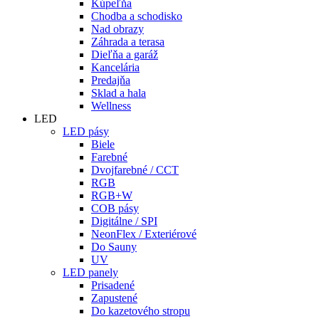
Kúpeľňa
Chodba a schodisko
Nad obrazy
Záhrada a terasa
Dieľňa a garáž
Kancelária
Predajňa
Sklad a hala
Wellness
LED
LED pásy
Biele
Farebné
Dvojfarebné / CCT
RGB
RGB+W
COB pásy
Digitálne / SPI
NeonFlex / Exteriérové
Do Sauny
UV
LED panely
Prisadené
Zapustené
Do kazetového stropu