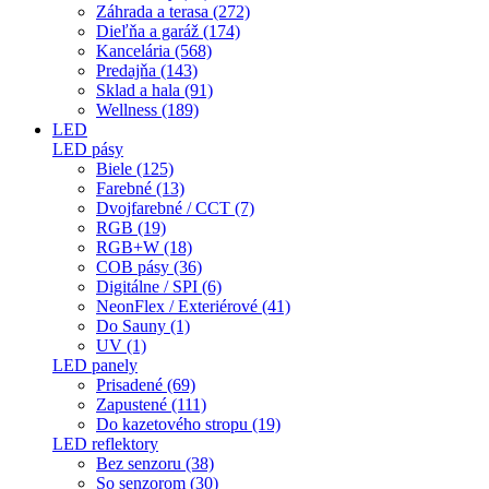
Záhrada a terasa (272)
Dieľňa a garáž (174)
Kancelária (568)
Predajňa (143)
Sklad a hala (91)
Wellness (189)
LED
LED pásy
Biele (125)
Farebné (13)
Dvojfarebné / CCT (7)
RGB (19)
RGB+W (18)
COB pásy (36)
Digitálne / SPI (6)
NeonFlex / Exteriérové (41)
Do Sauny (1)
UV (1)
LED panely
Prisadené (69)
Zapustené (111)
Do kazetového stropu (19)
LED reflektory
Bez senzoru (38)
So senzorom (30)