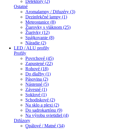
Detektory (2)
Ostatné
Aromalampy / Difuzéry (3)
Dezinfekčné lampy (1)
Meteostanice (8)
Žiarovky s vláknom (25)
Žiarivky (12)
Spájkovanie (8)
Náradie (2)
LED / ALU profily
Profily
Povrchové (45)
Zapustené (22)
Rohové (18)
Do dlažby (1)
Pásovina (2)
Nástenné (5)
Závesné (1)
Soklové (1)
Schodiskové (2)
Na sklo a plexi (2)
Do sadrokartónu (9)
Na výrobu svietidiel (4)
Difúzory
Opálové / Matné (34)