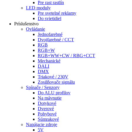
Pre rast rastlín
LED moduly
Pre svetelné reklamy
Do svietidiel
Príslušenstvo
Ovládanie
Jednofarebné
Dvojfarebné / CCT
RGB
RGB+W
RGB+WW+CW / RBG+CCT
Mechanické
DALI
DMX
Triakové / 230V
Zosilňovače signálu
Spínače / Senzory
Do ALU profilov
Na mávnutie
Dotykové
Dverové
Pohybové
Súmrakové
Napájacie zdroje
5V