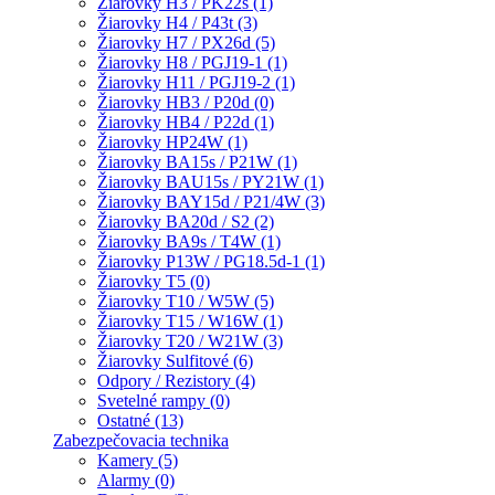
Žiarovky H3 / PK22s (1)
Žiarovky H4 / P43t (3)
Žiarovky H7 / PX26d (5)
Žiarovky H8 / PGJ19-1 (1)
Žiarovky H11 / PGJ19-2 (1)
Žiarovky HB3 / P20d (0)
Žiarovky HB4 / P22d (1)
Žiarovky HP24W (1)
Žiarovky BA15s / P21W (1)
Žiarovky BAU15s / PY21W (1)
Žiarovky BAY15d / P21/4W (3)
Žiarovky BA20d / S2 (2)
Žiarovky BA9s / T4W (1)
Žiarovky P13W / PG18.5d-1 (1)
Žiarovky T5 (0)
Žiarovky T10 / W5W (5)
Žiarovky T15 / W16W (1)
Žiarovky T20 / W21W (3)
Žiarovky Sulfitové (6)
Odpory / Rezistory (4)
Svetelné rampy (0)
Ostatné (13)
Zabezpečovacia technika
Kamery (5)
Alarmy (0)