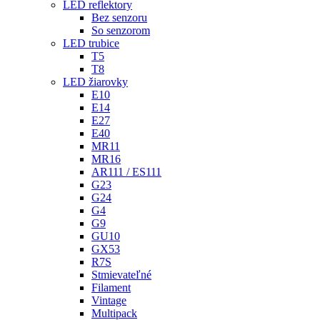
LED reflektory
Bez senzoru
So senzorom
LED trubice
T5
T8
LED žiarovky
E10
E14
E27
E40
MR11
MR16
AR111 / ES111
G23
G24
G4
G9
GU10
GX53
R7S
Stmievateľné
Filament
Vintage
Multipack