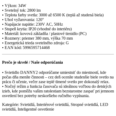
• Výkon: 34W
• Svetelný tok: 2800 lm
• Teplota farby svetla: 3000 až 6500 K (teplá až studená biela)
• Uhol vyžarovania: 120°
• Napájacie napätie: 230V AC, 50Hz
• Stupeň krytia: IP20 (vhodné do interiéru)
• Materiál: kovová základňa / plastové tienidlo (PC)
• Rozmery: priemer 380 mm, výška 70 mm
• Energetická trieda svetelného zdroja: G
• EAN kód: 5996595714468
Prečo je skvelé / Naše odporúčania
• Svietidlo DANNY2 odporúčame umiestniť do miestností, kde
počas dňa meníte činnosti – cez deň oceníte studenšie biele svetlo na
prácu či učenie, večer zase teplé tlmené svetlo pre dokonalý relax.
• Nočný režim a funkcia časovača sú ideálnou voľbou do detských
izieb, kde pomôžu vašim ratolestiam bezstarostne zaspať pri jemnom
osvetlení bez potreby neskoršieho ručného vypínania.
Kategórie: Svietidlá, Interiérové svietidlá, Stropné svietidlá, LED
svietidlá, Inteligentné osvetlenie