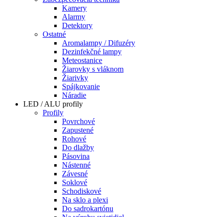
Kamery
Alarmy
Detektory
Ostatné
Aromalampy / Difuzéry
Dezinfekčné lampy
Meteostanice
Žiarovky s vláknom
Žiarivky
Spájkovanie
Náradie
LED / ALU profily
Profily
Povrchové
Zapustené
Rohové
Do dlažby
Pásovina
Nástenné
Závesné
Soklové
Schodiskové
Na sklo a plexi
Do sadrokartónu