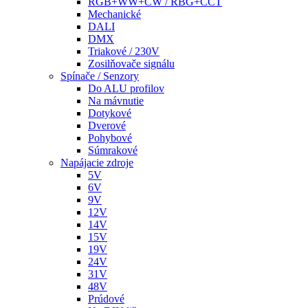
RGB+WW+CW / RBG+CCT
Mechanické
DALI
DMX
Triakové / 230V
Zosilňovače signálu
Spínače / Senzory
Do ALU profilov
Na mávnutie
Dotykové
Dverové
Pohybové
Súmrakové
Napájacie zdroje
5V
6V
9V
12V
14V
15V
19V
24V
31V
48V
Prúdové