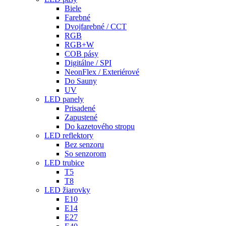
Biele
Farebné
Dvojfarebné / CCT
RGB
RGB+W
COB pásy
Digitálne / SPI
NeonFlex / Exteriérové
Do Sauny
UV
LED panely
Prisadené
Zapustené
Do kazetového stropu
LED reflektory
Bez senzoru
So senzorom
LED trubice
T5
T8
LED žiarovky
E10
E14
E27