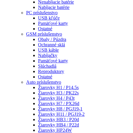
Nenabíjacie batérie
Nabíjacie batérie
PC príslušenstvo
USB kľúče
Pamäťové karty
Ostatné
GSM príslušenstvo
Obaly / Púzdra
Ochranné sklá
USB káble
Nabíjačky
Pamäťové karty
Slúchadlá
Reproduktory
Ostatné
Auto príslušenstvo
Žiarovky H1 / P14.5s
Žiarovky H3 / PK22s
Žiarovky H4 / P43t
Žiarovky H7 / PX26d
Žiarovky H8 / PGJ19-1
Žiarovky H11 / PGJ19-2
Žiarovky HB3 / P20d
Žiarovky HB4 / P22d
Žiarovky HP24W