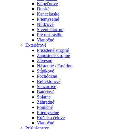
Kúpeľnové
Detské
Kancelárske
Priemyselné
Núdzové
S ventilátorom
Pre rast rastlín
Vianočné
Exteriérové
Prisadené stropné
Zapustené stropné
Závesné
Nástenné / Fasádne
Stĺpikové
Pochôdzne
Reflektorové
Senzorové
Batériové
Solárne
Záhradné
Pouličné
Priemyselné
Ručné a čelové
Vianočné
Príslušenstvo