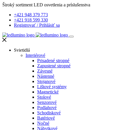
Široký sortiment LED osvetlenia a príslušenstva
+421 948 379 773
+421 918 599 330
Registrovať
/
Prihlásiť sa
Svietidlá
Interiérové
Prisadené stropné
Zapustené stropné
Závesné
Nástenné
Stojanové
Lištové systémy
Magnetické
Stolové
Senzorové
Podlahové
Schodiskové
Batériové
Nočné
Nábytkové