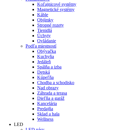
Koľajnicové systémy
Magnetické systémy
Káble
Objímky
Stropné rozety
Tienidlá
Úchyty
Ovládanie
Podľa miestností
Obývačka
Kuchyňa
Jedáleň
Spálňa a izba
Detská
Kúpeľňa
Chodba a schodisko
Nad obrazy
Záhrada a terasa
Dieľňa a garáž
Kancelária
Predajňa
Sklad a hala
Wellness
LED
LED pásy