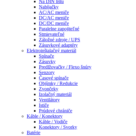
Na DIN lištu
Nabíjačky
AC/AC meniče
DC/AC meniče
DC/DC meniče
Paralelne zapojiteľné
Stmievateľné
Záložné zdroje / UPS
Zásuvkové adaptéry
Elektroinštalačný materiál
Spínače
Zásuvky
Predlžovačky / Flexo šnúry
Senzory
Časové spínače
Objímky / Redukcie
Zvončeky
Izolačný materiál
Ventilátory
Ističe
Prúdové chrániče
Káble / Konektory
Káble / Vodiče
Konektory / Svorky
Batérie