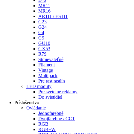
E40
MR11
MR16
AR111 / ES111
G23
G24
G4
G9
GU10
GX53
R7S
Stmievateľné
Filament
Vintage
Multipack
Pre rast rastlín
LED moduly
Pre svetelné reklamy
Do svietidiel
Príslušenstvo
Ovládanie
Jednofarebné
Dvojfarebné / CCT
RGB
RGB+W