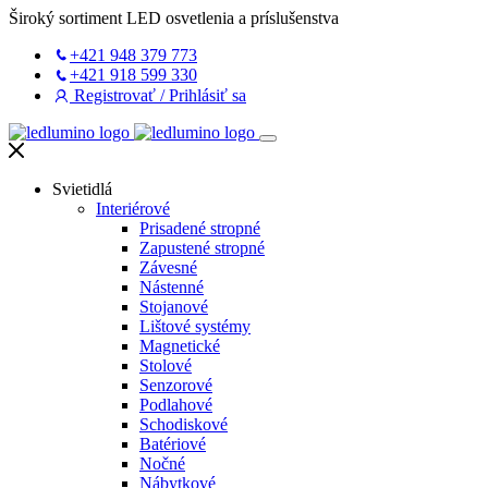
Široký sortiment LED osvetlenia a príslušenstva
+421 948 379 773
+421 918 599 330
Registrovať
/
Prihlásiť sa
Svietidlá
Interiérové
Prisadené stropné
Zapustené stropné
Závesné
Nástenné
Stojanové
Lištové systémy
Magnetické
Stolové
Senzorové
Podlahové
Schodiskové
Batériové
Nočné
Nábytkové