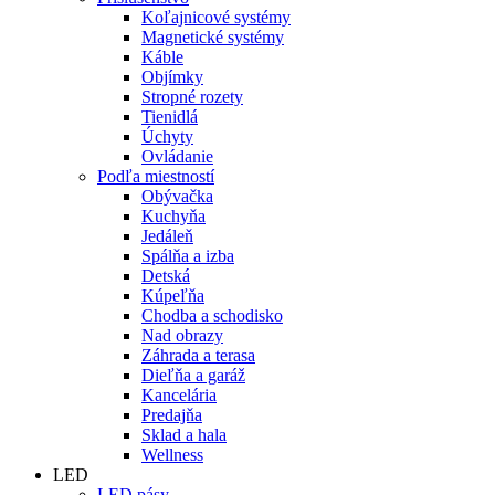
Koľajnicové systémy
Magnetické systémy
Káble
Objímky
Stropné rozety
Tienidlá
Úchyty
Ovládanie
Podľa miestností
Obývačka
Kuchyňa
Jedáleň
Spálňa a izba
Detská
Kúpeľňa
Chodba a schodisko
Nad obrazy
Záhrada a terasa
Dieľňa a garáž
Kancelária
Predajňa
Sklad a hala
Wellness
LED
LED pásy