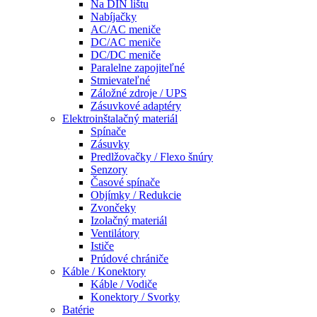
Na DIN lištu
Nabíjačky
AC/AC meniče
DC/AC meniče
DC/DC meniče
Paralelne zapojiteľné
Stmievateľné
Záložné zdroje / UPS
Zásuvkové adaptéry
Elektroinštalačný materiál
Spínače
Zásuvky
Predlžovačky / Flexo šnúry
Senzory
Časové spínače
Objímky / Redukcie
Zvončeky
Izolačný materiál
Ventilátory
Ističe
Prúdové chrániče
Káble / Konektory
Káble / Vodiče
Konektory / Svorky
Batérie