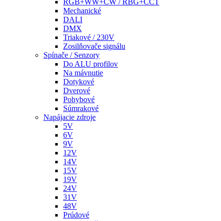
RGB+WW+CW / RBG+CCT
Mechanické
DALI
DMX
Triakové / 230V
Zosilňovače signálu
Spínače / Senzory
Do ALU profilov
Na mávnutie
Dotykové
Dverové
Pohybové
Súmrakové
Napájacie zdroje
5V
6V
9V
12V
14V
15V
19V
24V
31V
48V
Prúdové