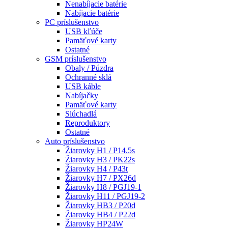
Nenabíjacie batérie
Nabíjacie batérie
PC príslušenstvo
USB kľúče
Pamäťové karty
Ostatné
GSM príslušenstvo
Obaly / Púzdra
Ochranné sklá
USB káble
Nabíjačky
Pamäťové karty
Slúchadlá
Reproduktory
Ostatné
Auto príslušenstvo
Žiarovky H1 / P14.5s
Žiarovky H3 / PK22s
Žiarovky H4 / P43t
Žiarovky H7 / PX26d
Žiarovky H8 / PGJ19-1
Žiarovky H11 / PGJ19-2
Žiarovky HB3 / P20d
Žiarovky HB4 / P22d
Žiarovky HP24W