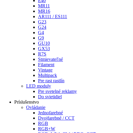
E40
MR11
MR16
AR111 / ES111
G23
G24
G4
G9
GU10
GX53
R7S
Stmievateľné
Filament
Vintage
Multipack
Pre rast rastlín
LED moduly
Pre svetelné reklamy
Do svietidiel
Príslušenstvo
Ovládanie
Jednofarebné
Dvojfarebné / CCT
RGB
RGB+W