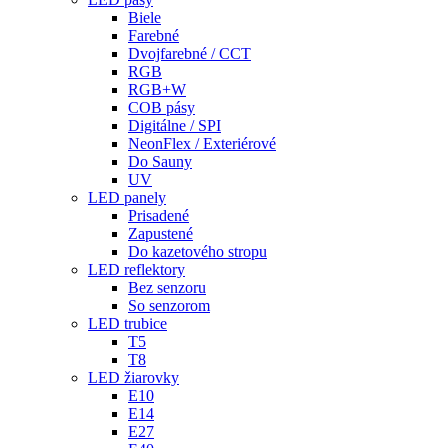
Biele
Farebné
Dvojfarebné / CCT
RGB
RGB+W
COB pásy
Digitálne / SPI
NeonFlex / Exteriérové
Do Sauny
UV
LED panely
Prisadené
Zapustené
Do kazetového stropu
LED reflektory
Bez senzoru
So senzorom
LED trubice
T5
T8
LED žiarovky
E10
E14
E27