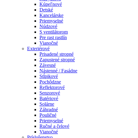
Kúpeľnové
Detské
Kancelárske
Priemyselné
Núdzové
S ventilátorom
Pre rast rastlín
Vianočné
Exteriérové
Prisadené stropné
Zapustené stropné
Závesné
Nástenné / Fasádne
Stĺpikové
Pochôdzne
Reflektorové
Senzorové
Batériové
Solárne
Záhradné
Pouličné
Priemyselné
Ručné a čelové
Vianočné
Príslušenstvo