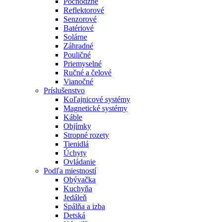
Pochôdzne
Reflektorové
Senzorové
Batériové
Solárne
Záhradné
Pouličné
Priemyselné
Ručné a čelové
Vianočné
Príslušenstvo
Koľajnicové systémy
Magnetické systémy
Káble
Objímky
Stropné rozety
Tienidlá
Úchyty
Ovládanie
Podľa miestností
Obývačka
Kuchyňa
Jedáleň
Spálňa a izba
Detská