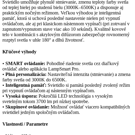
Svietidlo umožňuje plynulé stmievanie, zmenu teploty farby svetla
od teplej bielej po studenú bielu (3000K–6500K) a disponuje aj
praktickým nočným režimom. Veľkou výhodou je inteligentná
pamäť, ktorá si uchová posledné nastavenie nielen pri vypnutí
ovládačom, ale aj pri klasickom nástennom vypínači (pri zotrvaní v
zapnutom/vypnutom stave viac ako 10 sekúnd). Kvalitné kovové
telo v kombinácii s akrylovým difúzorom zabezpečuje rovnomerný
rozptyl svetla v uhle 180° a dlhú životnosť.
Kľúčové výhody
•
SMART ovládanie:
Pohodlné riadenie svetla cez diaľkový
ovládač alebo aplikáciu LampSmart Pro.
•
Plná personalizácia:
Nastaviteľná intenzita (stmievanie) a zmena
farby svetla od 3000K do 6500K.
•
Inteligentná pamäť:
Svietidlo si pamätá posledný zvolený režim
pri vypnutí ovládačom aj nástenným vypínačom.
•
Vysoká úspora:
Pokročilá LED technológia s vysokým
svetelným tokom 3700 lm pri nízkej spotrebe.
•
Skupinové ovládanie:
Možnosť ovládať viacero kompatibilných
svietidiel jedným spoločným ovládačom.
Vlastnosti / Parametre