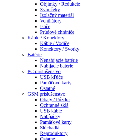
Objímky / Redukcie
Zvončeky
Izolačný materiál
Ventilátory
Ističe
Prúdové chrániče
Káble / Konektory
Káble / Vodiče
Konektory / Svorky
Batérie
Nenabíjacie batérie
Nabíjacie batérie
PC príslušenstvo
USB kľúče
Pamäťové karty
Ostatné
GSM príslušenstvo
Obaly / Púzdra
Ochranné sklá
USB káble
Nabíjačky
Pamäťové karty
Slúchadlá
Reproduktory
Ostatné