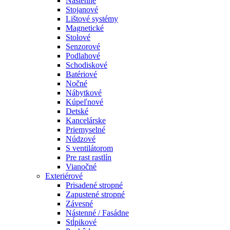
Nástenné
Stojanové
Lištové systémy
Magnetické
Stolové
Senzorové
Podlahové
Schodiskové
Batériové
Nočné
Nábytkové
Kúpeľnové
Detské
Kancelárske
Priemyselné
Núdzové
S ventilátorom
Pre rast rastlín
Vianočné
Exteriérové
Prisadené stropné
Zapustené stropné
Závesné
Nástenné / Fasádne
Stĺpikové