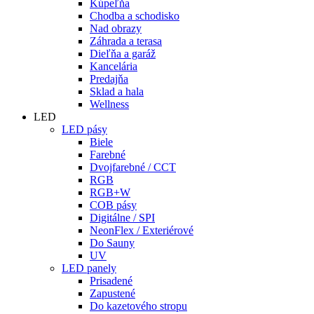
Kúpeľňa
Chodba a schodisko
Nad obrazy
Záhrada a terasa
Dieľňa a garáž
Kancelária
Predajňa
Sklad a hala
Wellness
LED
LED pásy
Biele
Farebné
Dvojfarebné / CCT
RGB
RGB+W
COB pásy
Digitálne / SPI
NeonFlex / Exteriérové
Do Sauny
UV
LED panely
Prisadené
Zapustené
Do kazetového stropu