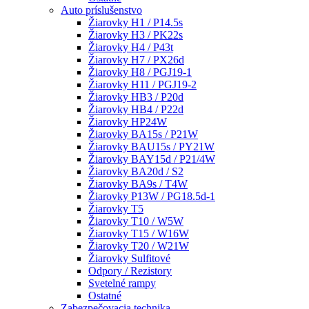
Auto príslušenstvo
Žiarovky H1 / P14.5s
Žiarovky H3 / PK22s
Žiarovky H4 / P43t
Žiarovky H7 / PX26d
Žiarovky H8 / PGJ19-1
Žiarovky H11 / PGJ19-2
Žiarovky HB3 / P20d
Žiarovky HB4 / P22d
Žiarovky HP24W
Žiarovky BA15s / P21W
Žiarovky BAU15s / PY21W
Žiarovky BAY15d / P21/4W
Žiarovky BA20d / S2
Žiarovky BA9s / T4W
Žiarovky P13W / PG18.5d-1
Žiarovky T5
Žiarovky T10 / W5W
Žiarovky T15 / W16W
Žiarovky T20 / W21W
Žiarovky Sulfitové
Odpory / Rezistory
Svetelné rampy
Ostatné
Zabezpečovacia technika