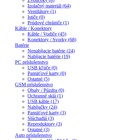
Zvončeky (8)
Izolačný materiál (64)
Ventilátory (1)
Ističe (0)
Prúdové chrániče (1)
Káble / Konektory
Káble / Vodiče (45)
Konektory / Svorky (68)
Batérie
Nenabíjacie batérie (24)
Nabíjacie batérie (19)
PC príslušenstvo
USB kľúče (0)
Pamäťové karty (0)
Ostatné (5)
GSM príslušenstvo
Obaly / Púzdra (0)
Ochranné sklá (1)
USB káble (17)
Nabíjačky (24)
Pamäťové karty (3)
Slúchadlá (3)
Reproduktory (3)
Ostatné (3)
Auto príslušenstvo