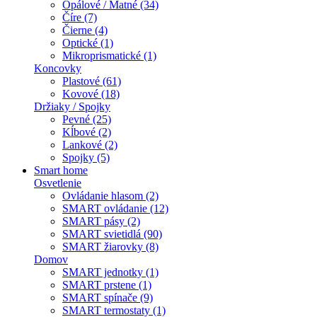
Opálové / Matné (34)
Číre (7)
Čierne (4)
Optické (1)
Mikroprismatické (1)
Koncovky
Plastové (61)
Kovové (18)
Držiaky / Spojky
Pevné (25)
Kĺbové (2)
Lankové (2)
Spojky (5)
Smart home
Osvetlenie
Ovládanie hlasom (2)
SMART ovládanie (12)
SMART pásy (2)
SMART svietidlá (90)
SMART žiarovky (8)
Domov
SMART jednotky (1)
SMART prstene (1)
SMART spínače (9)
SMART termostaty (1)