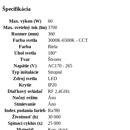
Špecifikácia
Max. výkon (W)
60
Max. svetelný tok (lm)
3700
Rozmer (mm)
360
Farba svetla
3000K-6500K - CCT
Farba
Biela
Uhol svetla
180°
Tvar
Štvorec
Napätie (V)
AC170 - 265
Typ inštalácie
Stropné
Zdroj svetla
LED
Krytie
IP20
Diaľkový ovládač
RF 2,4GHz
Nočný režim
Áno
Stmievanie
Áno
Index podania farieb
Ra?80
Životnosť (h)
30 000
Spínací cyklus (x)
25 000
Materiál
Kov, akryl