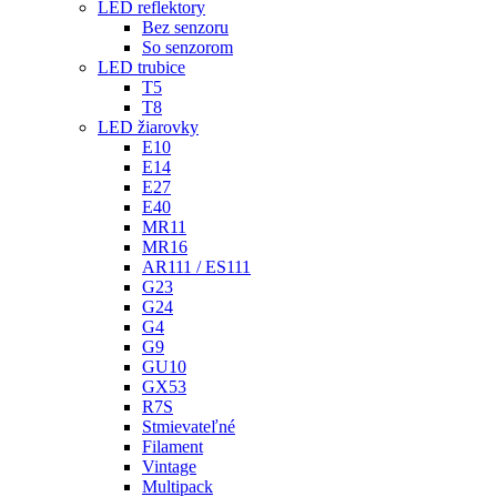
LED reflektory
Bez senzoru
So senzorom
LED trubice
T5
T8
LED žiarovky
E10
E14
E27
E40
MR11
MR16
AR111 / ES111
G23
G24
G4
G9
GU10
GX53
R7S
Stmievateľné
Filament
Vintage
Multipack