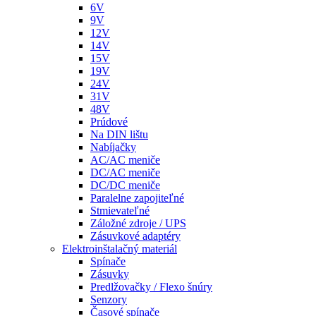
6V
9V
12V
14V
15V
19V
24V
31V
48V
Prúdové
Na DIN lištu
Nabíjačky
AC/AC meniče
DC/AC meniče
DC/DC meniče
Paralelne zapojiteľné
Stmievateľné
Záložné zdroje / UPS
Zásuvkové adaptéry
Elektroinštalačný materiál
Spínače
Zásuvky
Predlžovačky / Flexo šnúry
Senzory
Časové spínače