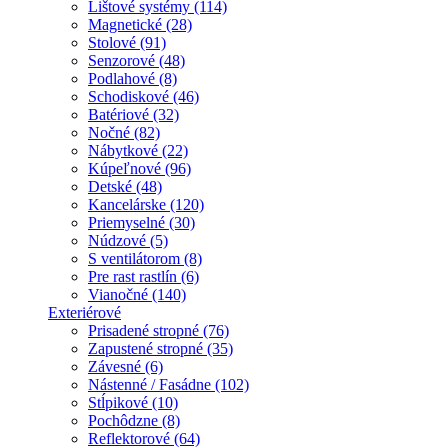
Lištové systémy (114)
Magnetické (28)
Stolové (91)
Senzorové (48)
Podlahové (8)
Schodiskové (46)
Batériové (32)
Nočné (82)
Nábytkové (22)
Kúpeľnové (96)
Detské (48)
Kancelárske (120)
Priemyselné (30)
Núdzové (5)
S ventilátorom (8)
Pre rast rastlín (6)
Vianočné (140)
Exteriérové
Prisadené stropné (76)
Zapustené stropné (35)
Závesné (6)
Nástenné / Fasádne (102)
Stĺpikové (10)
Pochôdzne (8)
Reflektorové (64)