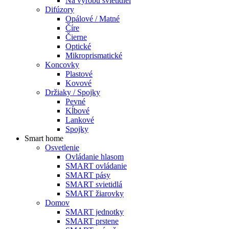
Na výrobu svietidiel
Difúzory
Opálové / Matné
Číre
Čierne
Optické
Mikroprismatické
Koncovky
Plastové
Kovové
Držiaky / Spojky
Pevné
Kĺbové
Lankové
Spojky
Smart home
Osvetlenie
Ovládanie hlasom
SMART ovládanie
SMART pásy
SMART svietidlá
SMART žiarovky
Domov
SMART jednotky
SMART prstene