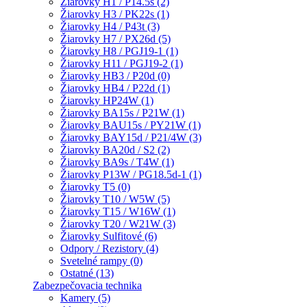
Žiarovky H1 / P14.5s (2)
Žiarovky H3 / PK22s (1)
Žiarovky H4 / P43t (3)
Žiarovky H7 / PX26d (5)
Žiarovky H8 / PGJ19-1 (1)
Žiarovky H11 / PGJ19-2 (1)
Žiarovky HB3 / P20d (0)
Žiarovky HB4 / P22d (1)
Žiarovky HP24W (1)
Žiarovky BA15s / P21W (1)
Žiarovky BAU15s / PY21W (1)
Žiarovky BAY15d / P21/4W (3)
Žiarovky BA20d / S2 (2)
Žiarovky BA9s / T4W (1)
Žiarovky P13W / PG18.5d-1 (1)
Žiarovky T5 (0)
Žiarovky T10 / W5W (5)
Žiarovky T15 / W16W (1)
Žiarovky T20 / W21W (3)
Žiarovky Sulfitové (6)
Odpory / Rezistory (4)
Svetelné rampy (0)
Ostatné (13)
Zabezpečovacia technika
Kamery (5)