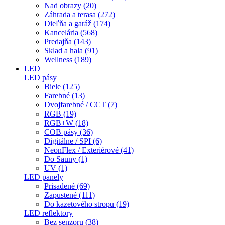
Nad obrazy (20)
Záhrada a terasa (272)
Dieľňa a garáž (174)
Kancelária (568)
Predajňa (143)
Sklad a hala (91)
Wellness (189)
LED
LED pásy
Biele (125)
Farebné (13)
Dvojfarebné / CCT (7)
RGB (19)
RGB+W (18)
COB pásy (36)
Digitálne / SPI (6)
NeonFlex / Exteriérové (41)
Do Sauny (1)
UV (1)
LED panely
Prisadené (69)
Zapustené (111)
Do kazetového stropu (19)
LED reflektory
Bez senzoru (38)