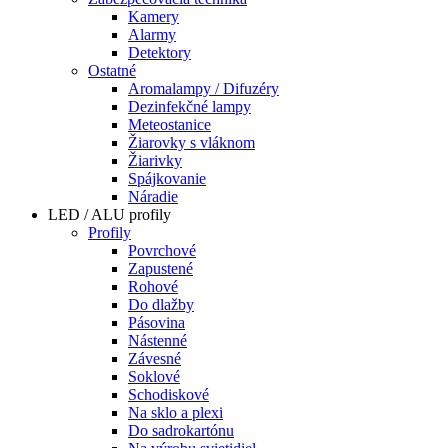
Kamery
Alarmy
Detektory
Ostatné
Aromalampy / Difuzéry
Dezinfekčné lampy
Meteostanice
Žiarovky s vláknom
Žiarivky
Spájkovanie
Náradie
LED / ALU profily
Profily
Povrchové
Zapustené
Rohové
Do dlažby
Pásovina
Nástenné
Závesné
Soklové
Schodiskové
Na sklo a plexi
Do sadrokartónu