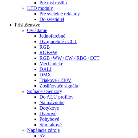
Pre rast rastlín
LED moduly
Pre svetelné reklamy
Do svietidiel
Príslušenstvo
Ovládanie
Jednofarebné
Dvojfarebné / CCT
RGB
RGB+W
RGB+WW+CW / RBG+CCT
Mechanické
DALI
DMX
Triakové / 230V
Zosilňovače signálu
Spínače / Senzory
Do ALU profilov
Na mávnutie
Dotykové
Dverové
Pohybové
Súmrakové
Napájacie zdroje
5V