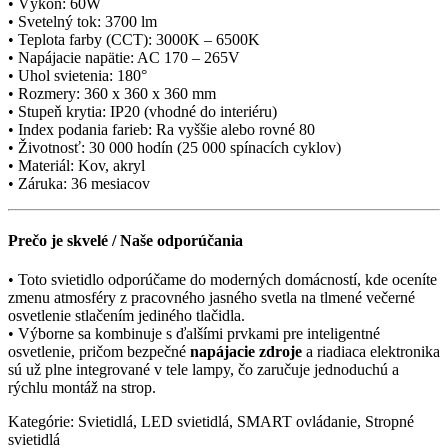
• Výkon: 60W
• Svetelný tok: 3700 lm
• Teplota farby (CCT): 3000K – 6500K
• Napájacie napätie: AC 170 – 265V
• Uhol svietenia: 180°
• Rozmery: 360 x 360 x 360 mm
• Stupeň krytia: IP20 (vhodné do interiéru)
• Index podania farieb: Ra vyššie alebo rovné 80
• Životnosť: 30 000 hodín (25 000 spínacích cyklov)
• Materiál: Kov, akryl
• Záruka: 36 mesiacov
Prečo je skvelé / Naše odporúčania
• Toto svietidlo odporúčame do moderných domácností, kde oceníte
zmenu atmosféry z pracovného jasného svetla na tlmené večerné
osvetlenie stlačením jediného tlačidla.
• Výborne sa kombinuje s ďalšími prvkami pre inteligentné
osvetlenie, pričom bezpečné
napájacie zdroje
a riadiaca elektronika
sú už plne integrované v tele lampy, čo zaručuje jednoduchú a
rýchlu montáž na strop.
Kategórie: Svietidlá, LED svietidlá, SMART ovládanie, Stropné
svietidlá