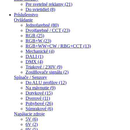
Pre svetelné reklamy (21)
Do svietidiel (8)
Príslušenstvo
Ovládanie
Jednofarebné (80)
Dvojfarebné / CCT (23)
RGB (25)
RGB+W (23)
RGB+WW+CW / RBG+CCT (13)
Mechanické (4)
DALI (1)
DMX (4)
Triakové / 230V (9)
Zosilňovače signálu (2)
Spínače / Senzory
Do ALU profilov (12)
Na mávnutie (9)
Dotykové (15)
Dverové (11)
Pohybové (26)
Súmrakové (6)
Napájacie zdroje
5V (6)
6V (2)
9V (5)