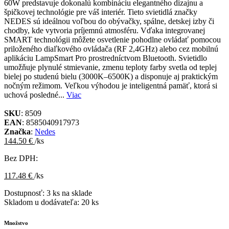
60W predstavuje dokonalú kombináciu elegantného dizajnu a
špičkovej technológie pre váš interiér. Tieto svietidlá značky
NEDES sú ideálnou voľbou do obývačky, spálne, detskej izby či
chodby, kde vytvoria príjemnú atmosféru. Vďaka integrovanej
SMART technológii môžete osvetlenie pohodlne ovládať pomocou
priloženého diaľkového ovládača (RF 2,4GHz) alebo cez mobilnú
aplikáciu LampSmart Pro prostredníctvom Bluetooth. Svietidlo
umožňuje plynulé stmievanie, zmenu teploty farby svetla od teplej
bielej po studenú bielu (3000K–6500K) a disponuje aj praktickým
nočným režimom. Veľkou výhodou je inteligentná pamäť, ktorá si
uchová posledné...
Viac
SKU
: 8509
EAN
: 8585040917973
Značka
:
Nedes
144.50 €
/ks
Bez DPH:
117.48 €
/ks
Dostupnosť:
3 ks na sklade
Skladom u dodávateľa:
20 ks
Množstvo