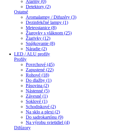
Alarmy (0)
Detektory (2)
Ostatné
Aromalampy / Difuzéry (3)
Dezinfekčné lampy (1)
Meteostanice (8)
Žiarovky s vláknom (25)
Žiarivky (12)
Spájkovanie (8)
Náradie (2)
LED / ALU profily
Profily
Povrchové (45)
Zapustené (22)
Rohové (18)
Do dlažby (1)
Pásovina (2)
Nástenné (5)
Závesné (1)
Soklové (1)
Schodiskové (2)
Na sklo a plexi (2)
Do sadrokartónu (9)
Na výrobu svietidiel (4)
Difúzory