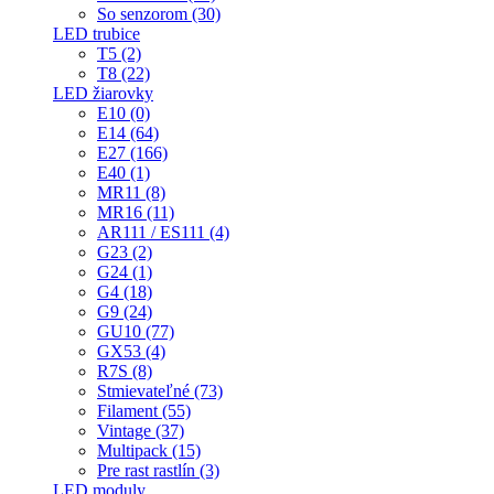
So senzorom (30)
LED trubice
T5 (2)
T8 (22)
LED žiarovky
E10 (0)
E14 (64)
E27 (166)
E40 (1)
MR11 (8)
MR16 (11)
AR111 / ES111 (4)
G23 (2)
G24 (1)
G4 (18)
G9 (24)
GU10 (77)
GX53 (4)
R7S (8)
Stmievateľné (73)
Filament (55)
Vintage (37)
Multipack (15)
Pre rast rastlín (3)
LED moduly