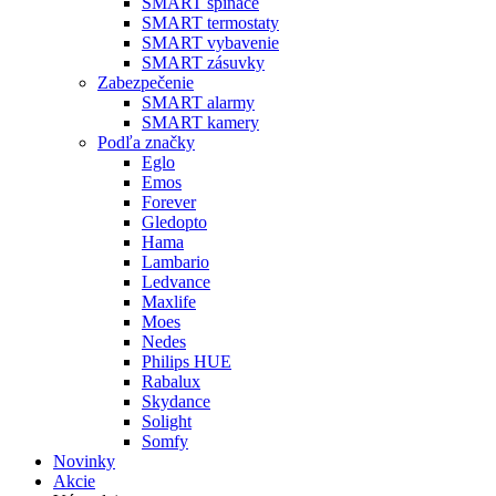
SMART spínače
SMART termostaty
SMART vybavenie
SMART zásuvky
Zabezpečenie
SMART alarmy
SMART kamery
Podľa značky
Eglo
Emos
Forever
Gledopto
Hama
Lambario
Ledvance
Maxlife
Moes
Nedes
Philips HUE
Rabalux
Skydance
Solight
Somfy
Novinky
Akcie