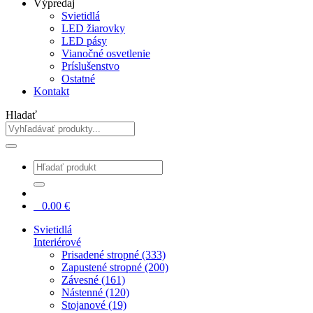
Výpredaj
Svietidlá
LED žiarovky
LED pásy
Vianočné osvetlenie
Príslušenstvo
Ostatné
Kontakt
Hladať
0
0.00
€
Svietidlá
Interiérové
Prisadené stropné (333)
Zapustené stropné (200)
Závesné (161)
Nástenné (120)
Stojanové (19)