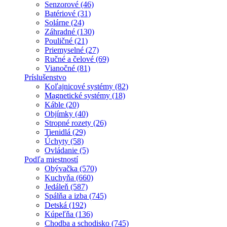
Senzorové (46)
Batériové (31)
Solárne (24)
Záhradné (130)
Pouličné (21)
Priemyselné (27)
Ručné a čelové (69)
Vianočné (81)
Príslušenstvo
Koľajnicové systémy (82)
Magnetické systémy (18)
Káble (20)
Objímky (40)
Stropné rozety (26)
Tienidlá (29)
Úchyty (58)
Ovládanie (5)
Podľa miestností
Obývačka (570)
Kuchyňa (660)
Jedáleň (587)
Spálňa a izba (745)
Detská (192)
Kúpeľňa (136)
Chodba a schodisko (745)