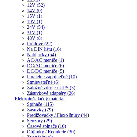
12V (52)
14V (0)
15V (1)
19V (1)
24V (54)
31V (1)
48V (8)
Prúdové (22)
Na DIN lištu (16)
Nabíjačky (54)
AC/AC meniče (1)
DC/AC meniče (6)
DC/DC meniče (5)
Paralelne zapojiteľné (10)
Stmievateľné (6)
Záložné zdroje / UPS (3)
Zásuvkové adaptéry (26)
Elektroinštalačný materiál
Spínače (115)
Zásuvky (79)
Predlžovačky / Flexo šnúry (44)
Senzory (29)
Časové spínače (10)
Objímky / Redukcie (30)