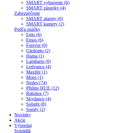
SMART vybavenie (6)
SMART zásuvky (4)
Zabezpečenie
SMART alarmy (0)
SMART kamery (2)
Podľa značky
Eglo (6)
Emos (6)
Forever (0)
Gledopto (2)
Hama (1)
Lambario (0)
Ledvance (4)
Maxlife (1)
Moes (1)
Nedes (74)
Philips HUE (12)
Rabalux (7)
Skydance (4)
Solight (8)
Somfy (2)
Novinky
Akcie
Výpredaj
Svietidlá