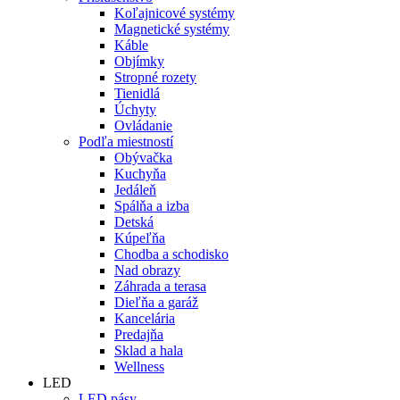
Koľajnicové systémy
Magnetické systémy
Káble
Objímky
Stropné rozety
Tienidlá
Úchyty
Ovládanie
Podľa miestností
Obývačka
Kuchyňa
Jedáleň
Spálňa a izba
Detská
Kúpeľňa
Chodba a schodisko
Nad obrazy
Záhrada a terasa
Dieľňa a garáž
Kancelária
Predajňa
Sklad a hala
Wellness
LED
LED pásy