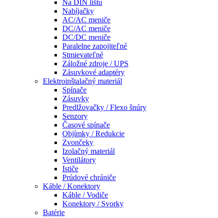
Na DIN lištu
Nabíjačky
AC/AC meniče
DC/AC meniče
DC/DC meniče
Paralelne zapojiteľné
Stmievateľné
Záložné zdroje / UPS
Zásuvkové adaptéry
Elektroinštalačný materiál
Spínače
Zásuvky
Predlžovačky / Flexo šnúry
Senzory
Časové spínače
Objímky / Redukcie
Zvončeky
Izolačný materiál
Ventilátory
Ističe
Prúdové chrániče
Káble / Konektory
Káble / Vodiče
Konektory / Svorky
Batérie