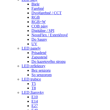
Biele
Farebné
Dvojfarebné / CCT
RGB
RGB+W
COB pásy
Digitálne / SPI
NeonFlex / Exteriérové
Do Sauny
UV
LED panely
Prisadené
Zapustené
Do kazetového stropu
LED reflektory
Bez senzoru
So senzorom
LED trubice
T5
T8
LED žiarovky
E10
E14
E27