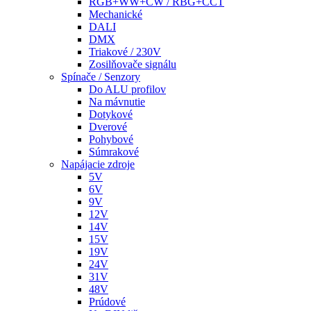
RGB+WW+CW / RBG+CCT
Mechanické
DALI
DMX
Triakové / 230V
Zosilňovače signálu
Spínače / Senzory
Do ALU profilov
Na mávnutie
Dotykové
Dverové
Pohybové
Súmrakové
Napájacie zdroje
5V
6V
9V
12V
14V
15V
19V
24V
31V
48V
Prúdové