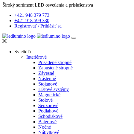
Široký sortiment LED osvetlenia a príslušenstva
+421 948 379 773
+421 918 599 330
Registrovať
/
Prihlásiť sa
Svietidlá
Interiérové
Prisadené stropné
Zapustené stropné
Závesné
Nástenné
Stojanové
Lištové systémy
Magnetické
Stolové
Senzorové
Podlahové
Schodiskové
Batériové
Nočné
Nábytkové