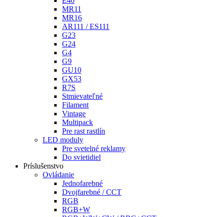
E40
MR11
MR16
AR111 / ES111
G23
G24
G4
G9
GU10
GX53
R7S
Stmievateľné
Filament
Vintage
Multipack
Pre rast rastlín
LED moduly
Pre svetelné reklamy
Do svietidiel
Príslušenstvo
Ovládanie
Jednofarebné
Dvojfarebné / CCT
RGB
RGB+W