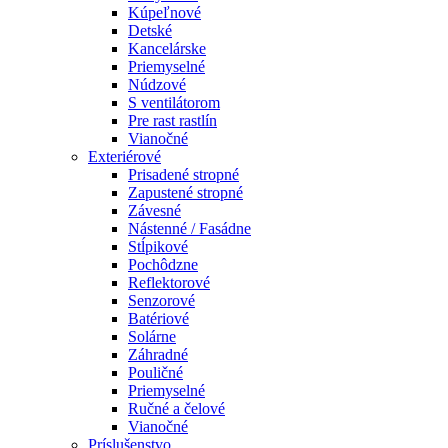
Kúpeľnové
Detské
Kancelárske
Priemyselné
Núdzové
S ventilátorom
Pre rast rastlín
Vianočné
Exteriérové
Prisadené stropné
Zapustené stropné
Závesné
Nástenné / Fasádne
Stĺpikové
Pochôdzne
Reflektorové
Senzorové
Batériové
Solárne
Záhradné
Pouličné
Priemyselné
Ručné a čelové
Vianočné
Príslušenstvo