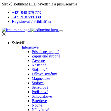
Široký sortiment LED osvetlenia a príslušenstva
+421 948 379 773
+421 918 599 330
Registrovať
/
Prihlásiť sa
Svietidlá
Interiérové
Prisadené stropné
Zapustené stropné
Závesné
Nástenné
Stojanové
Lištové systémy
Magnetické
Stolové
Senzorové
Podlahové
Schodiskové
Batériové
Nočné
Nábytkové