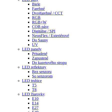
Biele
Farebné
Dvojfarebné / CCT
RGB
RGB+W
COB pásy
Digitálne / SPI
NeonFlex / Exteriérové
Do Sauny
UV
LED panely
Prisadené
Zapustené
Do kazetového stropu
LED reflektory
Bez senzoru
So senzorom
LED trubice
T5
T8
LED žiarovky
E10
E14
E27