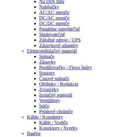
Na DIN lištu
Nabíjačky
AC/AC meniče
DC/AC meniče
DC/DC meniče
Paralelne zapojiteľné
Stmievateľné
Záložné zdroje / UPS
Zásuvkové adaptéry
Elektroinštalačný materiál
Spínače
Zásuvky
Predlžovačky / Flexo šnúry
Senzory
Časové spínače
Objímky / Redukcie
Zvončeky
Izolačný materiál
Ventilátory
Ističe
Prúdové chrániče
Káble / Konektory
Káble / Vodiče
Konektory / Svorky
Batérie