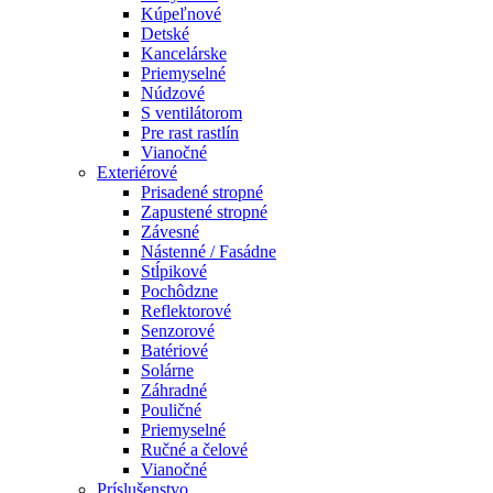
Kúpeľnové
Detské
Kancelárske
Priemyselné
Núdzové
S ventilátorom
Pre rast rastlín
Vianočné
Exteriérové
Prisadené stropné
Zapustené stropné
Závesné
Nástenné / Fasádne
Stĺpikové
Pochôdzne
Reflektorové
Senzorové
Batériové
Solárne
Záhradné
Pouličné
Priemyselné
Ručné a čelové
Vianočné
Príslušenstvo