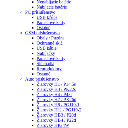
Nenabíjacie batérie
Nabíjacie batérie
PC príslušenstvo
USB kľúče
Pamäťové karty
Ostatné
GSM príslušenstvo
Obaly / Púzdra
Ochranné sklá
USB káble
Nabíjačky
Pamäťové karty
Slúchadlá
Reproduktory
Ostatné
Auto príslušenstvo
Žiarovky H1 / P14.5s
Žiarovky H3 / PK22s
Žiarovky H4 / P43t
Žiarovky H7 / PX26d
Žiarovky H8 / PGJ19-1
Žiarovky H11 / PGJ19-2
Žiarovky HB3 / P20d
Žiarovky HB4 / P22d
Žiarovky HP24W