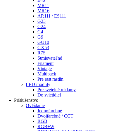
E40
MR11
MR16
AR111 / ES111
G23
G24
G4
G9
GU10
GX53
R7S
Stmievateľné
Filament
Vintage
Multipack
Pre rast rastlín
LED moduly
Pre svetelné reklamy
Do svietidiel
Príslušenstvo
Ovládanie
Jednofarebné
Dvojfarebné / CCT
RGB
RGB+W