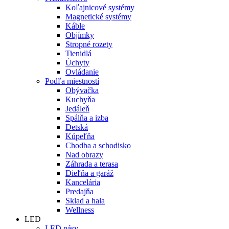
Koľajnicové systémy
Magnetické systémy
Káble
Objímky
Stropné rozety
Tienidlá
Úchyty
Ovládanie
Podľa miestností
Obývačka
Kuchyňa
Jedáleň
Spálňa a izba
Detská
Kúpeľňa
Chodba a schodisko
Nad obrazy
Záhrada a terasa
Dieľňa a garáž
Kancelária
Predajňa
Sklad a hala
Wellness
LED
LED pásy