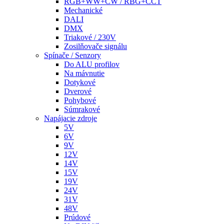
RGB+WW+CW / RBG+CCT
Mechanické
DALI
DMX
Triakové / 230V
Zosilňovače signálu
Spínače / Senzory
Do ALU profilov
Na mávnutie
Dotykové
Dverové
Pohybové
Súmrakové
Napájacie zdroje
5V
6V
9V
12V
14V
15V
19V
24V
31V
48V
Prúdové