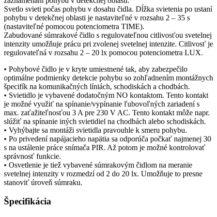
zaznamenaní pohybu v detekčnej oblasti.
Svetlo svieti počas pohybu v dosahu čidla. Dĺžka svietenia po ustaní
pohybu v detekčnej oblasti je nastaviteľné v rozsahu 2 – 35 s
(nastaviteľné pomocou potenciometra TIME).
Zabudované súmrakové čidlo s regulovateľnou citlivosťou svetelnej
intenzity umožňuje prácu pri zvolenej svetelnej intenzite. Citlivosť je
regulovateľná v rozsahu 2 – 20 lx pomocou potenciometra LUX.
• Pohybové čidlo je v kryte umiestnené tak, aby zabezpečilo
optimálne podmienky detekcie pohybu so zohľadnením montážnych
špecifík na komunikačných líniách, schodiskách a chodbách.
• Svietidlo je vybavené dodatočným NO kontaktom. Tento kontakt
je možné využiť na spínanie/vypínanie ľubovoľných zariadení s
max. zaťažiteľnosťou 3 A pre 230 V AC. Tento kontakt môže napr.
slúžiť na spínanie iných svietidiel na chodbách alebo schodiskách.
• Vyhýbajte sa montáži svietidla pravouhle k smeru pohybu.
• Po privedení napájacieho napätia sa odporúča počkať najmenej 30
s na ustálenie práce snímača PIR. Až potom je možné kontrolovať
správnosť funkcie.
• Osvetlenie je tiež vybavené súmrakovým čidlom na meranie
svetelnej intenzity v rozmedzí od 2 do 20 lx. Umožňuje to presne
stanoviť úroveň súmraku.
Špecifikácia