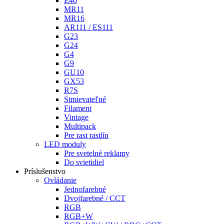
E40
MR11
MR16
AR111 / ES111
G23
G24
G4
G9
GU10
GX53
R7S
Stmievateľné
Filament
Vintage
Multipack
Pre rast rastlín
LED moduly
Pre svetelné reklamy
Do svietidiel
Príslušenstvo
Ovládanie
Jednofarebné
Dvojfarebné / CCT
RGB
RGB+W