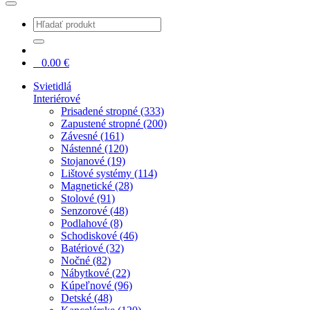
0
0.00
€
Svietidlá
Interiérové
Prisadené stropné (333)
Zapustené stropné (200)
Závesné (161)
Nástenné (120)
Stojanové (19)
Lištové systémy (114)
Magnetické (28)
Stolové (91)
Senzorové (48)
Podlahové (8)
Schodiskové (46)
Batériové (32)
Nočné (82)
Nábytkové (22)
Kúpeľnové (96)
Detské (48)