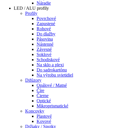
Náradie
LED / ALU profily
Profily
Povrchové
Zapustené
Rohové
Do dlažby
Pásovina
Nástenné
Závesné
Soklové
Schodiskové
Na sklo a plexi
Do sadrokartónu
Na výrobu svietidiel
Difúzory
Opálové / Matné
Číre
Čierne
Optické
Mikroprismatické
Koncovky
Plastové
Kovové
Držiaky / Spojky