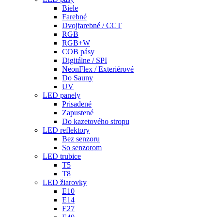
Biele
Farebné
Dvojfarebné / CCT
RGB
RGB+W
COB pásy
Digitálne / SPI
NeonFlex / Exteriérové
Do Sauny
UV
LED panely
Prisadené
Zapustené
Do kazetového stropu
LED reflektory
Bez senzoru
So senzorom
LED trubice
T5
T8
LED žiarovky
E10
E14
E27