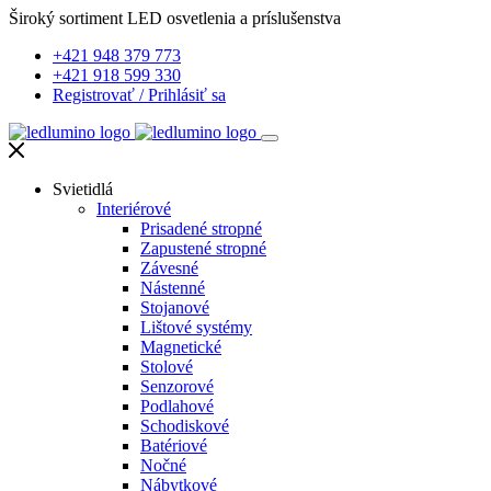
Široký sortiment LED osvetlenia a príslušenstva
+421 948 379 773
+421 918 599 330
Registrovať
/
Prihlásiť sa
Svietidlá
Interiérové
Prisadené stropné
Zapustené stropné
Závesné
Nástenné
Stojanové
Lištové systémy
Magnetické
Stolové
Senzorové
Podlahové
Schodiskové
Batériové
Nočné
Nábytkové