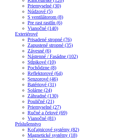
Kancelárske (120)
Priemyselné (30)
Núdzové (5)
S ventilátorom (8)
Pre rast rastlín (6)
Vianočné (140)
Exteriérové
Prisadené stropné (76)
Zapustené stropné (35)
Závesné (6)
Nástenné / Fasádne (102)
Stĺpikové (10)
Pochôdzne (8)
Reflektorové (64)
Senzorové (46)
Batériové (31)
Solárne (24)
Záhradné (130)
Pouličné (21)
Priemyselné (27)
Ručné a čelové (69)
Vianočné (81)
Príslušenstvo
Koľajnicové systémy (82)
Magnetické systémy (18)