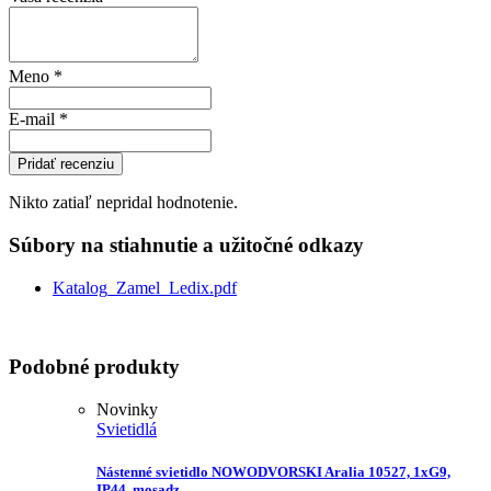
Meno
*
E-mail
*
Pridať recenziu
Nikto zatiaľ nepridal hodnotenie.
Súbory na stiahnutie a užitočné odkazy
Katalog_Zamel_Ledix.pdf
Podobné produkty
Novinky
Svietidlá
Nástenné svietidlo NOWODVORSKI Aralia 10527, 1xG9,
IP44, mosadz