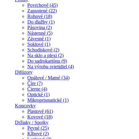
Povrchové (45)
Zapustené (22)
Rohové (18)
Do dlažby (1)
Pásovina (2)
Nástenné (5)
Závesné (1)
Soklové (1)
Schodiskové (2)
Na sklo a plexi (2)
Do sadrokartónu (9)
Na výrobu svietidiel (4)
Difúzory
Opálové / Matné (34)
Číre (7)
Čierne (4)
Optické (1)
Mikroprismatické (1)
Koncovky
Plastové (61)
Kovové (18)
Držiaky / Spojky
Pevné (25)
Kĺbové (2)