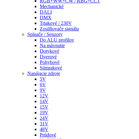
RGB+WW+CW / RBG+CCT
Mechanické
DALI
DMX
Triakové / 230V
Zosilňovače signálu
Spínače / Senzory
Do ALU profilov
Na mávnutie
Dotykové
Dverové
Pohybové
Súmrakové
Napájacie zdroje
5V
6V
9V
12V
14V
15V
19V
24V
31V
48V
Prúdové