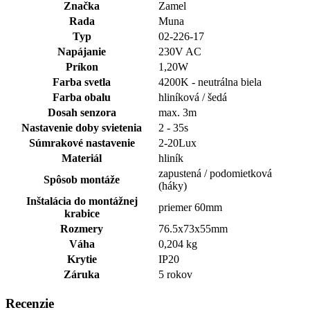
Značka
Zamel
Rada
Muna
Typ
02-226-17
Napájanie
230V AC
Príkon
1,20W
Farba svetla
4200K - neutrálna biela
Farba obalu
hliníková / šedá
Dosah senzora
max. 3m
Nastavenie doby svietenia
2 - 35s
Súmrakové nastavenie
2-20Lux
Materiál
hliník
zapustená / podomietková
Spôsob montáže
(háky)
Inštalácia do montážnej
priemer 60mm
krabice
Rozmery
76.5x73x55mm
Váha
0,204 kg
Krytie
IP20
Záruka
5 rokov
Recenzie