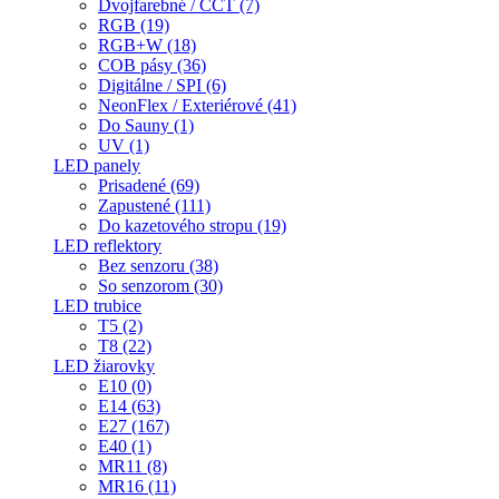
Dvojfarebné / CCT (7)
RGB (19)
RGB+W (18)
COB pásy (36)
Digitálne / SPI (6)
NeonFlex / Exteriérové (41)
Do Sauny (1)
UV (1)
LED panely
Prisadené (69)
Zapustené (111)
Do kazetového stropu (19)
LED reflektory
Bez senzoru (38)
So senzorom (30)
LED trubice
T5 (2)
T8 (22)
LED žiarovky
E10 (0)
E14 (63)
E27 (167)
E40 (1)
MR11 (8)
MR16 (11)