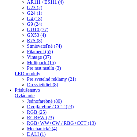
AR111 / ES111 (4)
G23 (2)
G24 (1)
G4 (18)
G9 (24)
GU10 (77)
GX53 (4)
R7S (8)
Stmievateľné (74)
Filament (55)
Vintage (37)
Multipack (15)
Pre rast rastlín (3)
LED moduly
Pre svetelné reklamy (21)
Do svietidiel (8)
Príslušenstvo
Ovládanie
Jednofarebné (80)
Dvojfarebné / CCT (23)
RGB (25)
RGB+W (23)
RGB+WW+CW / RBG+CCT (13)
Mechanické (4)
DALI (1)