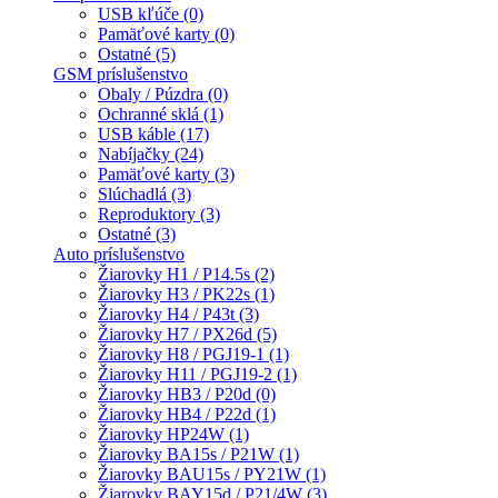
USB kľúče (0)
Pamäťové karty (0)
Ostatné (5)
GSM príslušenstvo
Obaly / Púzdra (0)
Ochranné sklá (1)
USB káble (17)
Nabíjačky (24)
Pamäťové karty (3)
Slúchadlá (3)
Reproduktory (3)
Ostatné (3)
Auto príslušenstvo
Žiarovky H1 / P14.5s (2)
Žiarovky H3 / PK22s (1)
Žiarovky H4 / P43t (3)
Žiarovky H7 / PX26d (5)
Žiarovky H8 / PGJ19-1 (1)
Žiarovky H11 / PGJ19-2 (1)
Žiarovky HB3 / P20d (0)
Žiarovky HB4 / P22d (1)
Žiarovky HP24W (1)
Žiarovky BA15s / P21W (1)
Žiarovky BAU15s / PY21W (1)
Žiarovky BAY15d / P21/4W (3)