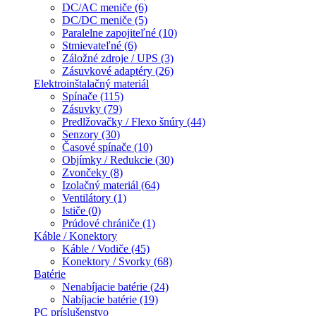
DC/AC meniče (6)
DC/DC meniče (5)
Paralelne zapojiteľné (10)
Stmievateľné (6)
Záložné zdroje / UPS (3)
Zásuvkové adaptéry (26)
Elektroinštalačný materiál
Spínače (115)
Zásuvky (79)
Predlžovačky / Flexo šnúry (44)
Senzory (30)
Časové spínače (10)
Objímky / Redukcie (30)
Zvončeky (8)
Izolačný materiál (64)
Ventilátory (1)
Ističe (0)
Prúdové chrániče (1)
Káble / Konektory
Káble / Vodiče (45)
Konektory / Svorky (68)
Batérie
Nenabíjacie batérie (24)
Nabíjacie batérie (19)
PC príslušenstvo