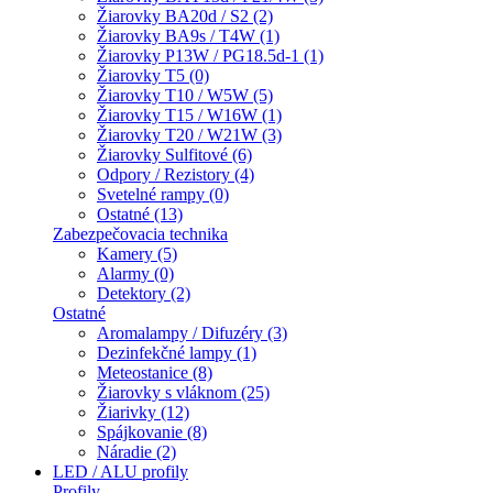
Žiarovky BA20d / S2 (2)
Žiarovky BA9s / T4W (1)
Žiarovky P13W / PG18.5d-1 (1)
Žiarovky T5 (0)
Žiarovky T10 / W5W (5)
Žiarovky T15 / W16W (1)
Žiarovky T20 / W21W (3)
Žiarovky Sulfitové (6)
Odpory / Rezistory (4)
Svetelné rampy (0)
Ostatné (13)
Zabezpečovacia technika
Kamery (5)
Alarmy (0)
Detektory (2)
Ostatné
Aromalampy / Difuzéry (3)
Dezinfekčné lampy (1)
Meteostanice (8)
Žiarovky s vláknom (25)
Žiarivky (12)
Spájkovanie (8)
Náradie (2)
LED / ALU profily
Profily