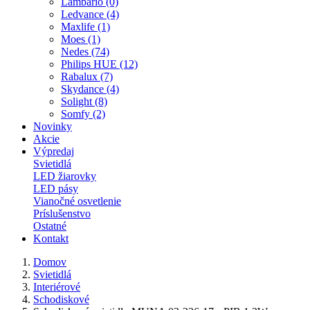
Lambario (0)
Ledvance (4)
Maxlife (1)
Moes (1)
Nedes (74)
Philips HUE (12)
Rabalux (7)
Skydance (4)
Solight (8)
Somfy (2)
Novinky
Akcie
Výpredaj
Svietidlá
LED žiarovky
LED pásy
Vianočné osvetlenie
Príslušenstvo
Ostatné
Kontakt
Domov
Svietidlá
Interiérové
Schodiskové