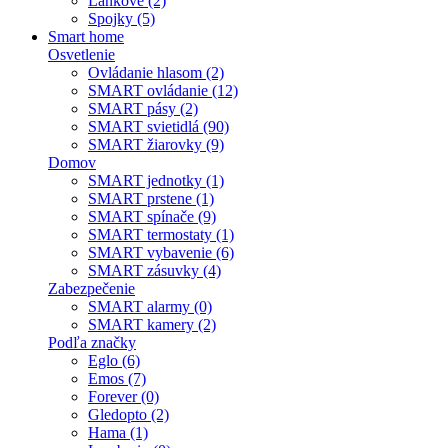
Lankové (2)
Spojky (5)
Smart home
Osvetlenie
Ovládanie hlasom (2)
SMART ovládanie (12)
SMART pásy (2)
SMART svietidlá (90)
SMART žiarovky (9)
Domov
SMART jednotky (1)
SMART prstene (1)
SMART spínače (9)
SMART termostaty (1)
SMART vybavenie (6)
SMART zásuvky (4)
Zabezpečenie
SMART alarmy (0)
SMART kamery (2)
Podľa značky
Eglo (6)
Emos (7)
Forever (0)
Gledopto (2)
Hama (1)