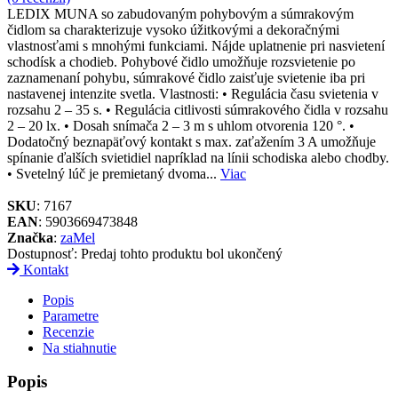
LEDIX MUNA so zabudovaným pohybovým a súmrakovým
čidlom sa charakterizuje vysoko úžitkovými a dekoračnými
vlastnosťami s mnohými funkciami. Nájde uplatnenie pri nasvietení
schodísk a chodieb. Pohybové čidlo umožňuje rozsvietenie po
zaznamenaní pohybu, súmrakové čidlo zaisťuje svietenie iba pri
nastavenej intenzite svetla. Vlastnosti: • Regulácia času svietenia v
rozsahu 2 – 35 s. • Regulácia citlivosti súmrakového čidla v rozsahu
2 – 20 lx. • Dosah snímača 2 – 3 m s uhlom otvorenia 120 °. •
Dodatočný beznapäťový kontakt s max. zaťažením 3 A umožňuje
spínanie ďalších svietidiel napríklad na línii schodiska alebo chodby.
• Svetelný lúč je premietaný dvoma...
Viac
SKU
: 7167
EAN
: 5903669473848
Značka
:
zaMel
Dostupnosť:
Predaj tohto produktu bol ukončený
Kontakt
Popis
Parametre
Recenzie
Na stiahnutie
Popis