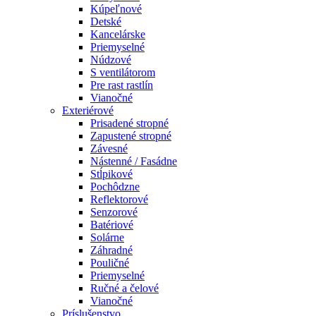
Kúpeľnové
Detské
Kancelárske
Priemyselné
Núdzové
S ventilátorom
Pre rast rastlín
Vianočné
Exteriérové
Prisadené stropné
Zapustené stropné
Závesné
Nástenné / Fasádne
Stĺpikové
Pochôdzne
Reflektorové
Senzorové
Batériové
Solárne
Záhradné
Pouličné
Priemyselné
Ručné a čelové
Vianočné
Príslušenstvo