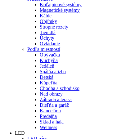
Koľajnicové systémy
Magnetické systémy
Káble
Objímky
Stropné rozety
Tienidlá
Úchyty
Ovládanie
Podľa miestností
Obývačka
Kuchyňa
Jedáleň
Spálňa a izba
Detská
Kúpeľňa
Chodba a schodisko
Nad obrazy
Záhrada a terasa
Dieľňa a garáž
Kancelária
Predajňa
Sklad a hala
Wellness
LED
LED pásy