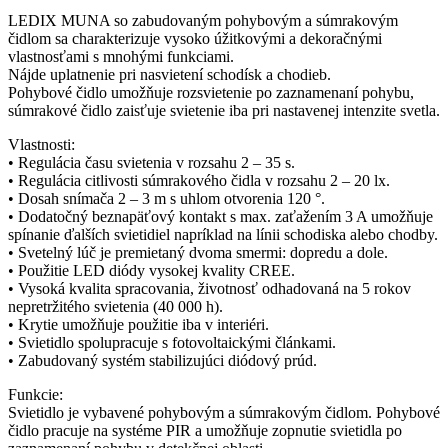
LEDIX MUNA so zabudovaným pohybovým a súmrakovým
čidlom sa charakterizuje vysoko úžitkovými a dekoračnými
vlastnosťami s mnohými funkciami.
Nájde uplatnenie pri nasvietení schodísk a chodieb.
Pohybové čidlo umožňuje rozsvietenie po zaznamenaní pohybu,
súmrakové čidlo zaisťuje svietenie iba pri nastavenej intenzite svetla.
Vlastnosti:
• Regulácia času svietenia v rozsahu 2 – 35 s.
• Regulácia citlivosti súmrakového čidla v rozsahu 2 – 20 lx.
• Dosah snímača 2 – 3 m s uhlom otvorenia 120 °.
• Dodatočný beznapäťový kontakt s max. zaťažením 3 A umožňuje
spínanie ďalších svietidiel napríklad na línii schodiska alebo chodby.
• Svetelný lúč je premietaný dvoma smermi: dopredu a dole.
• Použitie LED diódy vysokej kvality CREE.
• Vysoká kvalita spracovania, životnosť odhadovaná na 5 rokov
nepretržitého svietenia (40 000 h).
• Krytie umožňuje použitie iba v interiéri.
• Svietidlo spolupracuje s fotovoltaickými článkami.
• Zabudovaný systém stabilizujúci diódový prúd.
Funkcie:
Svietidlo je vybavené pohybovým a súmrakovým čidlom. Pohybové
čidlo pracuje na systéme PIR a umožňuje zopnutie svietidla po