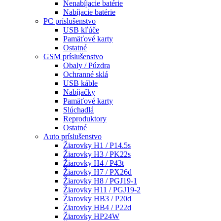
Nenabíjacie batérie
Nabíjacie batérie
PC príslušenstvo
USB kľúče
Pamäťové karty
Ostatné
GSM príslušenstvo
Obaly / Púzdra
Ochranné sklá
USB káble
Nabíjačky
Pamäťové karty
Slúchadlá
Reproduktory
Ostatné
Auto príslušenstvo
Žiarovky H1 / P14.5s
Žiarovky H3 / PK22s
Žiarovky H4 / P43t
Žiarovky H7 / PX26d
Žiarovky H8 / PGJ19-1
Žiarovky H11 / PGJ19-2
Žiarovky HB3 / P20d
Žiarovky HB4 / P22d
Žiarovky HP24W