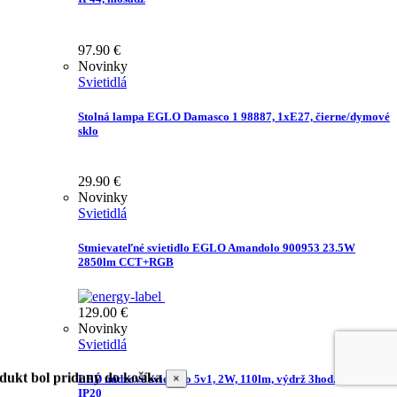
97.90
€
Novinky
Svietidlá
Stolná lampa EGLO Damasco 1 98887, 1xE27, čierne/dymové
sklo
29.90
€
Novinky
Svietidlá
Stmievateľné svietidlo EGLO Amandolo 900953 23.5W
2850lm CCT+RGB
129.00
€
Novinky
Svietidlá
dukt bol pridaný do košíka
×
LED núdzové svietidlo 5v1, 2W, 110lm, výdrž 3hod., 6000K,
IP20