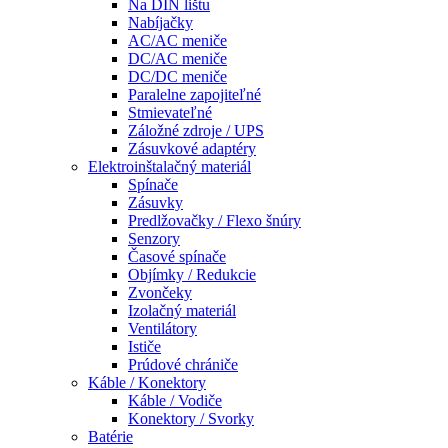
Na DIN lištu
Nabíjačky
AC/AC meniče
DC/AC meniče
DC/DC meniče
Paralelne zapojiteľné
Stmievateľné
Záložné zdroje / UPS
Zásuvkové adaptéry
Elektroinštalačný materiál
Spínače
Zásuvky
Predlžovačky / Flexo šnúry
Senzory
Časové spínače
Objímky / Redukcie
Zvončeky
Izolačný materiál
Ventilátory
Ističe
Prúdové chrániče
Káble / Konektory
Káble / Vodiče
Konektory / Svorky
Batérie