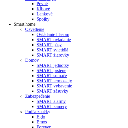
Pevné
Kĺbové
Lankové
Spojky
Smart home
Osvetlenie
Ovládanie hlasom
SMART ovládanie
SMART pásy
SMART svietidlá
SMART žiarovky
Domov
SMART jednotky
SMART prstene
SMART spínače
SMART termostaty
SMART vybavenie
SMART zásuvky
Zabezpečenie
SMART alarmy
SMART kamery
Podľa značky
Eglo
Emos
Forever