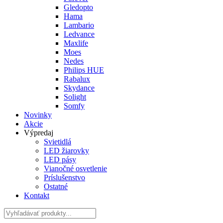
Gledopto
Hama
Lambario
Ledvance
Maxlife
Moes
Nedes
Philips HUE
Rabalux
Skydance
Solight
Somfy
Novinky
Akcie
Výpredaj
Svietidlá
LED žiarovky
LED pásy
Vianočné osvetlenie
Príslušenstvo
Ostatné
Kontakt
Hladať