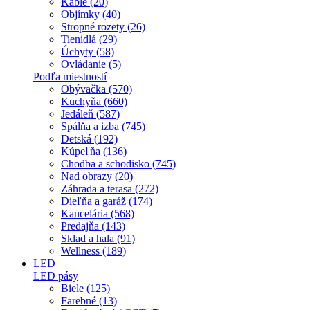
Káble (20)
Objímky (40)
Stropné rozety (26)
Tienidlá (29)
Úchyty (58)
Ovládanie (5)
Podľa miestností
Obývačka (570)
Kuchyňa (660)
Jedáleň (587)
Spálňa a izba (745)
Detská (192)
Kúpeľňa (136)
Chodba a schodisko (745)
Nad obrazy (20)
Záhrada a terasa (272)
Dieľňa a garáž (174)
Kancelária (568)
Predajňa (143)
Sklad a hala (91)
Wellness (189)
LED
LED pásy
Biele (125)
Farebné (13)