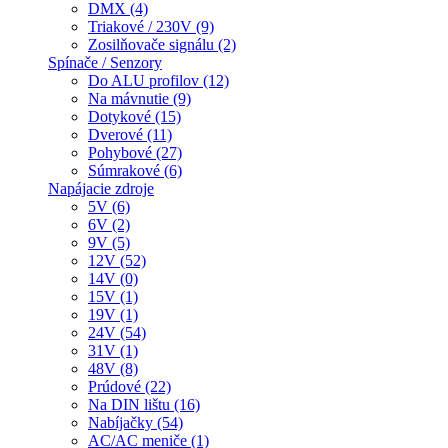
DMX (4)
Triakové / 230V (9)
Zosilňovače signálu (2)
Spínače / Senzory
Do ALU profilov (12)
Na mávnutie (9)
Dotykové (15)
Dverové (11)
Pohybové (27)
Súmrakové (6)
Napájacie zdroje
5V (6)
6V (2)
9V (5)
12V (52)
14V (0)
15V (1)
19V (1)
24V (54)
31V (1)
48V (8)
Prúdové (22)
Na DIN lištu (16)
Nabíjačky (54)
AC/AC meniče (1)