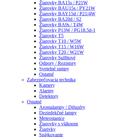
Žiarovky BA15s / P21W
Žiarovky BAU15s / PY21W
Žiarovky BAY15d / P21/4W
Žiarovky BA20d / S2
Žiarovky BA9s / T4W
Žiarovky P13W / PG18.5d-1
Žiarovky T5
Žiarovky T10 / W5W
Žiarovky T15 / W16W
Žiarovky T20 / W21W
Žiarovky Sulfitové
Odpory / Rezistory
Svetelné rampy
Ostatné
Zabezpečovacia technika
Kamery
Alarmy
Detektory
Ostatné
Aromalampy / Difuzéry
Dezinfekčné lampy
Meteostanice
Žiarovky s vláknom
Žiarivky
Spájkovanie