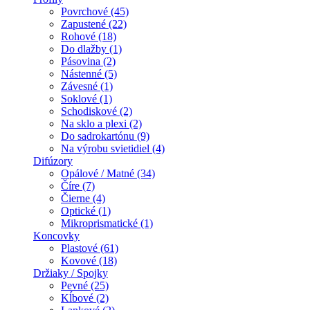
Povrchové (45)
Zapustené (22)
Rohové (18)
Do dlažby (1)
Pásovina (2)
Nástenné (5)
Závesné (1)
Soklové (1)
Schodiskové (2)
Na sklo a plexi (2)
Do sadrokartónu (9)
Na výrobu svietidiel (4)
Difúzory
Opálové / Matné (34)
Číre (7)
Čierne (4)
Optické (1)
Mikroprismatické (1)
Koncovky
Plastové (61)
Kovové (18)
Držiaky / Spojky
Pevné (25)
Kĺbové (2)