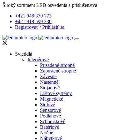
Široký sortiment LED osvetlenia a príslušenstva
+421 948 379 773
+421 918 599 330
Registrovať
/
Prihlásiť sa
Svietidlá
Interiérové
Prisadené stropné
Zapustené stropné
Závesné
Nástenné
Stojanové
Lištové systémy
Magnetické
Stolové
Senzorové
Podlahové
Schodiskové
Batériové
Nočné
Nábytkové