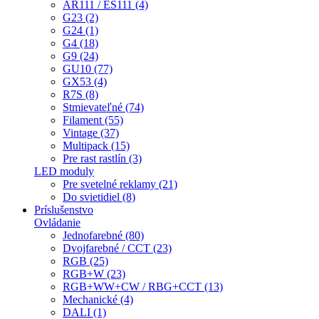
AR111 / ES111 (4)
G23 (2)
G24 (1)
G4 (18)
G9 (24)
GU10 (77)
GX53 (4)
R7S (8)
Stmievateľné (74)
Filament (55)
Vintage (37)
Multipack (15)
Pre rast rastlín (3)
LED moduly
Pre svetelné reklamy (21)
Do svietidiel (8)
Príslušenstvo
Ovládanie
Jednofarebné (80)
Dvojfarebné / CCT (23)
RGB (25)
RGB+W (23)
RGB+WW+CW / RBG+CCT (13)
Mechanické (4)
DALI (1)