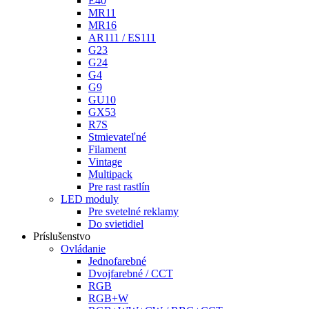
E40
MR11
MR16
AR111 / ES111
G23
G24
G4
G9
GU10
GX53
R7S
Stmievateľné
Filament
Vintage
Multipack
Pre rast rastlín
LED moduly
Pre svetelné reklamy
Do svietidiel
Príslušenstvo
Ovládanie
Jednofarebné
Dvojfarebné / CCT
RGB
RGB+W