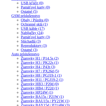
USB kľúče (0)
Pamäťové karty (0)
Ostatné (5)
GSM príslušenstvo
Obaly / Púzdra (0)
Ochranné sklá (1)
USB káble (17)
Nabíjačky (24)
Pamäťové karty (3)
Slúchadlá (3)
Reproduktory (3)
Ostatné (3)
Auto príslušenstvo
Žiarovky H1 / P14.5s (2)
Žiarovky H3 / PK22s (1)
Žiarovky H4 / P43t (3)
Žiarovky H7 / PX26d (5)
Žiarovky H8 / PGJ19-1 (1)
Žiarovky H11 / PGJ19-2 (1)
Žiarovky HB3 / P20d (0)
Žiarovky HB4 / P22d (1)
Žiarovky HP24W (1)
Žiarovky BA15s / P21W (1)
Žiarovky BAU15s / PY21W (1)
Žiarovky BAY15d / P21/4W (3)