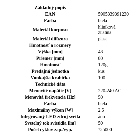
Základný popis
EAN
5905339391230
Farba
biela
hliníková
Materiál korpusu
zliatina
Materiál difúzora
plast
Hmotnosť a rozmery
Výška [mm]
48
Priemer [mm]
80
Hmotnosť
120g
Predajná jednotka
kus
Vonkajšia krabička
100
Technické dáta
Menovité napätie [V]
220-240 AC
Menovitá frekvencia [Hz]
50
Farba
biela
Maximálny výkon [W]
2.5
Integrovaný LED zdroj svetla
áno
Svetelný tok svietidla [lm]
50
Počet cyklov zap./vyp.
?25000