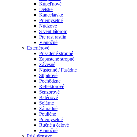
Kúpeľnové
Detské
Kancelárske
Priemyselné
Núdzové
S ventilátorom
Pre rast rastlín
Vianočné
Exteriérové
Prisadené stropné
Zapustené stropné
Závesné
Nástenné / Fasádne
Stĺpikové
Pochôdzne
Reflektorové
Senzorové
Batériové
Solárne
Záhradné
Pouličné
Priemyselné
Ručné a čelové
Vianočné
Príslušenstvo