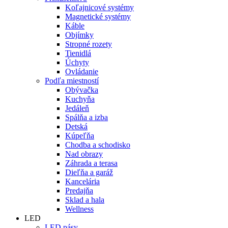
Koľajnicové systémy
Magnetické systémy
Káble
Objímky
Stropné rozety
Tienidlá
Úchyty
Ovládanie
Podľa miestností
Obývačka
Kuchyňa
Jedáleň
Spálňa a izba
Detská
Kúpeľňa
Chodba a schodisko
Nad obrazy
Záhrada a terasa
Dieľňa a garáž
Kancelária
Predajňa
Sklad a hala
Wellness
LED
LED pásy