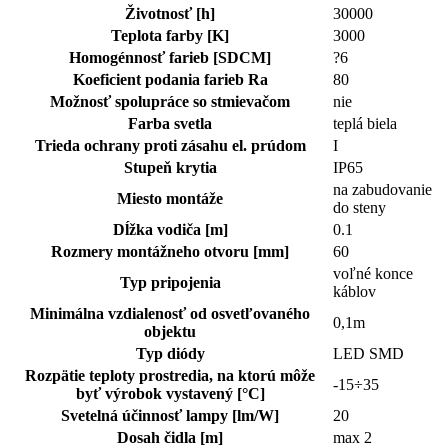
Životnosť [h]
30000
Teplota farby [K]
3000
Homogénnosť farieb [SDCM]
?6
Koeficient podania farieb Ra
80
Možnosť spolupráce so stmievačom
nie
Farba svetla
teplá biela
Trieda ochrany proti zásahu el. prúdom
I
Stupeň krytia
IP65
na zabudovanie
Miesto montáže
do steny
Dĺžka vodiča [m]
0.1
Rozmery montážneho otvoru [mm]
60
voľné konce
Typ pripojenia
káblov
Minimálna vzdialenosť od osvetľovaného
0,1m
objektu
Typ diódy
LED SMD
Rozpätie teploty prostredia, na ktorú môže
-15÷35
byť výrobok vystavený [°C]
Svetelná účinnosť lampy [lm/W]
20
Dosah čidla [m]
max 2