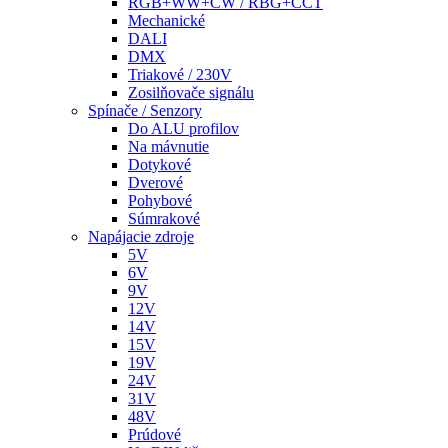
RGB+WW+CW / RBG+CCT
Mechanické
DALI
DMX
Triakové / 230V
Zosilňovače signálu
Spínače / Senzory
Do ALU profilov
Na mávnutie
Dotykové
Dverové
Pohybové
Súmrakové
Napájacie zdroje
5V
6V
9V
12V
14V
15V
19V
24V
31V
48V
Prúdové