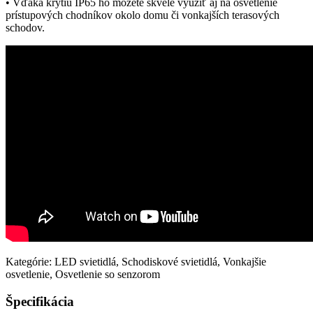
• Vďaka krytiu IP65 ho môžete skvele využiť aj na osvetlenie
prístupových chodníkov okolo domu či vonkajších terasových
schodov.
Kategórie: LED svietidlá, Schodiskové svietidlá, Vonkajšie
osvetlenie, Osvetlenie so senzorom
Špecifikácia