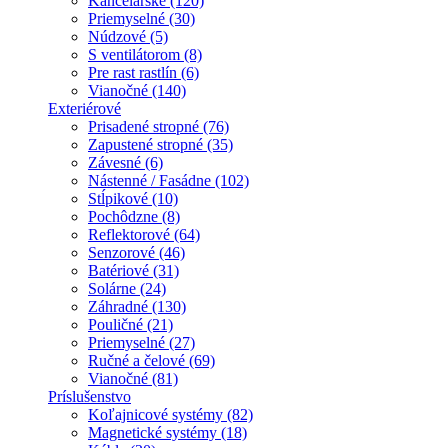
Kancelárske (120)
Priemyselné (30)
Núdzové (5)
S ventilátorom (8)
Pre rast rastlín (6)
Vianočné (140)
Exteriérové
Prisadené stropné (76)
Zapustené stropné (35)
Závesné (6)
Nástenné / Fasádne (102)
Stĺpikové (10)
Pochôdzne (8)
Reflektorové (64)
Senzorové (46)
Batériové (31)
Solárne (24)
Záhradné (130)
Pouličné (21)
Priemyselné (27)
Ručné a čelové (69)
Vianočné (81)
Príslušenstvo
Koľajnicové systémy (82)
Magnetické systémy (18)