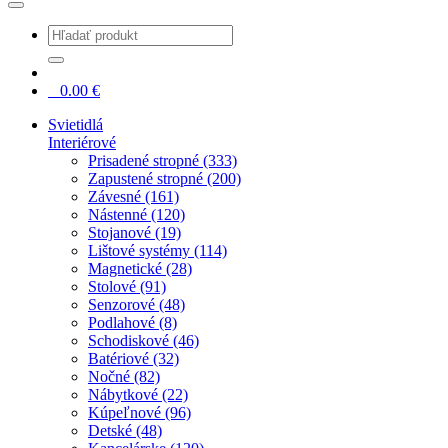
0
0.00
€
Svietidlá
Interiérové
Prisadené stropné (333)
Zapustené stropné (200)
Závesné (161)
Nástenné (120)
Stojanové (19)
Lištové systémy (114)
Magnetické (28)
Stolové (91)
Senzorové (48)
Podlahové (8)
Schodiskové (46)
Batériové (32)
Nočné (82)
Nábytkové (22)
Kúpeľnové (96)
Detské (48)