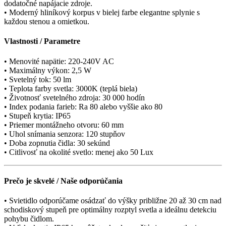
dodatočné napájacie zdroje.
• Moderný hliníkový korpus v bielej farbe elegantne splynie s
každou stenou a omietkou.
Vlastnosti / Parametre
• Menovité napätie: 220-240V AC
• Maximálny výkon: 2,5 W
• Svetelný tok: 50 lm
• Teplota farby svetla: 3000K (teplá biela)
• Životnosť svetelného zdroja: 30 000 hodín
• Index podania farieb: Ra 80 alebo vyššie ako 80
• Stupeň krytia: IP65
• Priemer montážneho otvoru: 60 mm
• Uhol snímania senzora: 120 stupňov
• Doba zopnutia čidla: 30 sekúnd
• Citlivosť na okolité svetlo: menej ako 50 Lux
Prečo je skvelé / Naše odporúčania
• Svietidlo odporúčame osádzať do výšky približne 20 až 30 cm nad
schodiskový stupeň pre optimálny rozptyl svetla a ideálnu detekciu
pohybu čidlom.