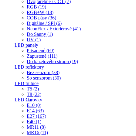
Dvojfarebné / CCT (7)
RGB (19)
RGB+W (18)
COB pásy (36)
Digitálne / SPI (6)
NeonFlex / Exteriérové (41)
Do Sauny (1)
UV (1)
LED panely
Prisadené (69)
Zapustené (111)
Do kazetového stropu (19)
LED reflektory
Bez senzoru (38)
So senzorom (30)
LED trubice
T5 (2)
T8 (22)
LED žiarovky
E10 (0)
E14 (63)
E27 (167)
E40 (1)
MR11 (8)
MR16 (11)