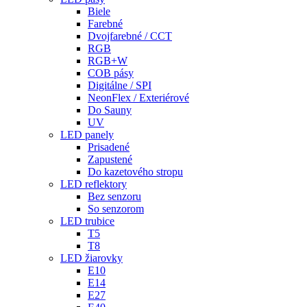
Biele
Farebné
Dvojfarebné / CCT
RGB
RGB+W
COB pásy
Digitálne / SPI
NeonFlex / Exteriérové
Do Sauny
UV
LED panely
Prisadené
Zapustené
Do kazetového stropu
LED reflektory
Bez senzoru
So senzorom
LED trubice
T5
T8
LED žiarovky
E10
E14
E27