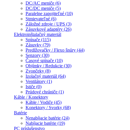
DC/AC meniče (6)
DC/DC meniče (5)
Paralelne zapojiteľné (10)
Stmievateľné (6)
Záložné zdroje / UPS (3)
Zásuvkové adaptéry (26)
Elektroinštalačný materiál
Spínače (115)
Zásuvky (79)
Predlžovačky / Flexo šnúry (44)
Senzory (30)
Časové spínače (10)
Objímky / Redukcie (30)
Zvončeky (8)
Izolačný materiál (64)
Ventilátory (1)
Ističe (0)
Prúdové chrániče (1)
Káble / Konektory
Káble / Vodiče (45)
Konektory / Svorky (68)
Batérie
Nenabíjacie batérie (24)
Nabíjacie batérie (19)
PC príslušenstvo