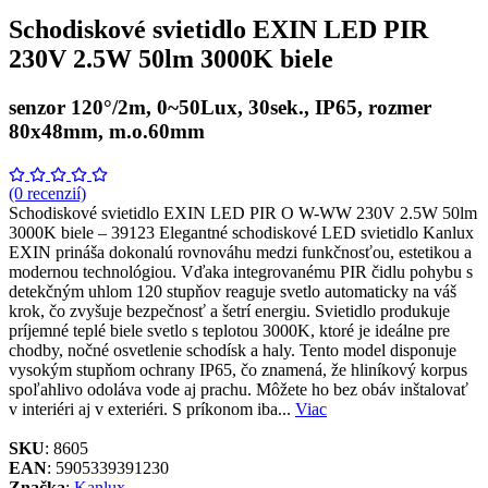
Schodiskové svietidlo EXIN LED PIR
230V 2.5W 50lm 3000K biele
senzor 120°/2m, 0~50Lux, 30sek., IP65, rozmer
80x48mm, m.o.60mm
(0 recenzií)
Schodiskové svietidlo EXIN LED PIR O W-WW 230V 2.5W 50lm
3000K biele – 39123 Elegantné schodiskové LED svietidlo Kanlux
EXIN prináša dokonalú rovnováhu medzi funkčnosťou, estetikou a
modernou technológiou. Vďaka integrovanému PIR čidlu pohybu s
detekčným uhlom 120 stupňov reaguje svetlo automaticky na váš
krok, čo zvyšuje bezpečnosť a šetrí energiu. Svietidlo produkuje
príjemné teplé biele svetlo s teplotou 3000K, ktoré je ideálne pre
chodby, nočné osvetlenie schodísk a haly. Tento model disponuje
vysokým stupňom ochrany IP65, čo znamená, že hliníkový korpus
spoľahlivo odoláva vode aj prachu. Môžete ho bez obáv inštalovať
v interiéri aj v exteriéri. S príkonom iba...
Viac
SKU
: 8605
EAN
: 5905339391230
Značka
:
Kanlux