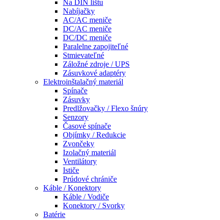
Na DIN lištu
Nabíjačky
AC/AC meniče
DC/AC meniče
DC/DC meniče
Paralelne zapojiteľné
Stmievateľné
Záložné zdroje / UPS
Zásuvkové adaptéry
Elektroinštalačný materiál
Spínače
Zásuvky
Predlžovačky / Flexo šnúry
Senzory
Časové spínače
Objímky / Redukcie
Zvončeky
Izolačný materiál
Ventilátory
Ističe
Prúdové chrániče
Káble / Konektory
Káble / Vodiče
Konektory / Svorky
Batérie