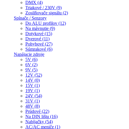
DMX (4)
Triakové / 230V (9)
Zosilňovače signálu (2)
Spínače / Senzory
Do ALU profilov (12)
Na mávnutie (9)
Dotykové (15)
Dverové (11)
Pohybové (27)
Súmrakové (6)
Napájacie zdroje
5V (6)
6V (2)
9V (5)
12V (52)
14V (0)
15V (1)
19V (1)
24V (54)
31V (1)
48V (8)
Prúdové (22)
Na DIN lištu (16)
Nabíjačky (54)
AC/AC meniče (1)