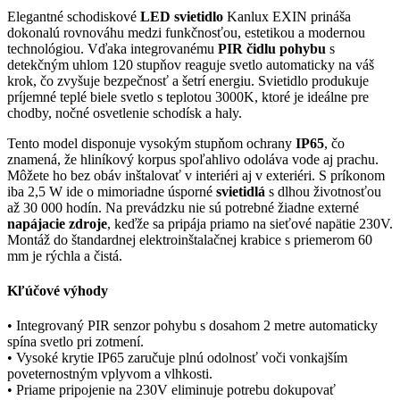
Elegantné schodiskové
LED svietidlo
Kanlux EXIN prináša
dokonalú rovnováhu medzi funkčnosťou, estetikou a modernou
technológiou. Vďaka integrovanému
PIR čidlu pohybu
s
detekčným uhlom 120 stupňov reaguje svetlo automaticky na váš
krok, čo zvyšuje bezpečnosť a šetrí energiu. Svietidlo produkuje
príjemné teplé biele svetlo s teplotou 3000K, ktoré je ideálne pre
chodby, nočné osvetlenie schodísk a haly.
Tento model disponuje vysokým stupňom ochrany
IP65
, čo
znamená, že hliníkový korpus spoľahlivo odoláva vode aj prachu.
Môžete ho bez obáv inštalovať v interiéri aj v exteriéri. S príkonom
iba 2,5 W ide o mimoriadne úsporné
svietidlá
s dlhou životnosťou
až 30 000 hodín. Na prevádzku nie sú potrebné žiadne externé
napájacie zdroje
, keďže sa pripája priamo na sieťové napätie 230V.
Montáž do štandardnej elektroinštalačnej krabice s priemerom 60
mm je rýchla a čistá.
Kľúčové výhody
• Integrovaný PIR senzor pohybu s dosahom 2 metre automaticky
spína svetlo pri zotmení.
• Vysoké krytie IP65 zaručuje plnú odolnosť voči vonkajším
poveternostným vplyvom a vlhkosti.
• Priame pripojenie na 230V eliminuje potrebu dokupovať