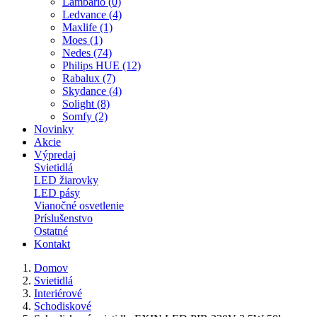
Lambario (0)
Ledvance (4)
Maxlife (1)
Moes (1)
Nedes (74)
Philips HUE (12)
Rabalux (7)
Skydance (4)
Solight (8)
Somfy (2)
Novinky
Akcie
Výpredaj
Svietidlá
LED žiarovky
LED pásy
Vianočné osvetlenie
Príslušenstvo
Ostatné
Kontakt
Domov
Svietidlá
Interiérové
Schodiskové