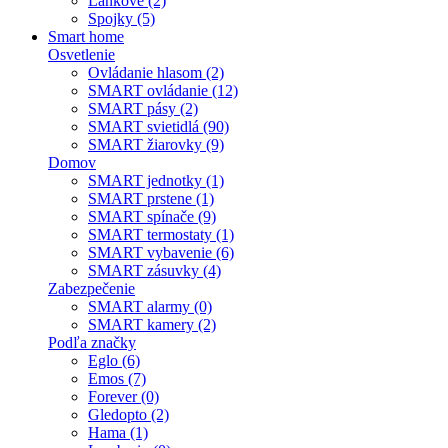
Lankové (2)
Spojky (5)
Smart home
Osvetlenie
Ovládanie hlasom (2)
SMART ovládanie (12)
SMART pásy (2)
SMART svietidlá (90)
SMART žiarovky (9)
Domov
SMART jednotky (1)
SMART prstene (1)
SMART spínače (9)
SMART termostaty (1)
SMART vybavenie (6)
SMART zásuvky (4)
Zabezpečenie
SMART alarmy (0)
SMART kamery (2)
Podľa značky
Eglo (6)
Emos (7)
Forever (0)
Gledopto (2)
Hama (1)