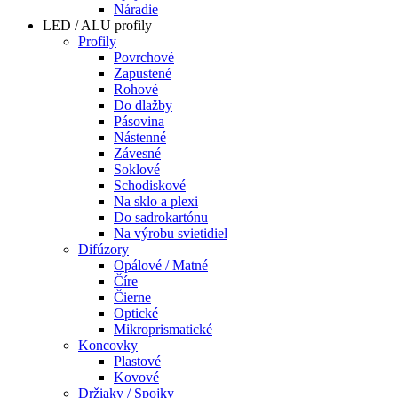
Náradie
LED / ALU profily
Profily
Povrchové
Zapustené
Rohové
Do dlažby
Pásovina
Nástenné
Závesné
Soklové
Schodiskové
Na sklo a plexi
Do sadrokartónu
Na výrobu svietidiel
Difúzory
Opálové / Matné
Číre
Čierne
Optické
Mikroprismatické
Koncovky
Plastové
Kovové
Držiaky / Spojky