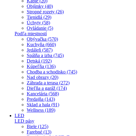
Káble (20)
Objímky (40)
Stropné rozety (26)
Tienidlá (29)
Úchyty (58)
Ovládanie (5)
Podľa miestností
Obývačka (570)
Kuchyňa (660)
Jedáleň (587)
Spálňa a izba (745)
Detská (192)
Kúpeľňa (136)
Chodba a schodisko (745)
Nad obrazy (20)
Záhrada a terasa (272)
Dieľňa a garáž (174)
Kancelária (568)
Predajňa (143)
Sklad a hala (91)
Wellness (189)
LED
LED pásy
Biele (125)
Farebné (13)