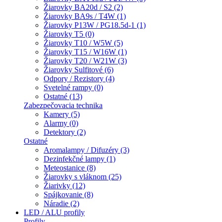
Žiarovky BA20d / S2 (2)
Žiarovky BA9s / T4W (1)
Žiarovky P13W / PG18.5d-1 (1)
Žiarovky T5 (0)
Žiarovky T10 / W5W (5)
Žiarovky T15 / W16W (1)
Žiarovky T20 / W21W (3)
Žiarovky Sulfitové (6)
Odpory / Rezistory (4)
Svetelné rampy (0)
Ostatné (13)
Zabezpečovacia technika
Kamery (5)
Alarmy (0)
Detektory (2)
Ostatné
Aromalampy / Difuzéry (3)
Dezinfekčné lampy (1)
Meteostanice (8)
Žiarovky s vláknom (25)
Žiarivky (12)
Spájkovanie (8)
Náradie (2)
LED / ALU profily
Profily