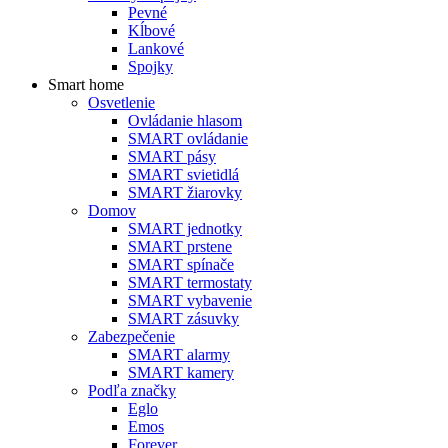
Pevné
Kĺbové
Lankové
Spojky
Smart home
Osvetlenie
Ovládanie hlasom
SMART ovládanie
SMART pásy
SMART svietidlá
SMART žiarovky
Domov
SMART jednotky
SMART prstene
SMART spínače
SMART termostaty
SMART vybavenie
SMART zásuvky
Zabezpečenie
SMART alarmy
SMART kamery
Podľa značky
Eglo
Emos
Forever