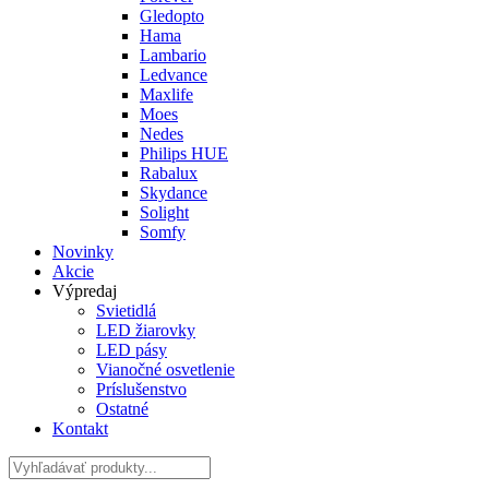
Gledopto
Hama
Lambario
Ledvance
Maxlife
Moes
Nedes
Philips HUE
Rabalux
Skydance
Solight
Somfy
Novinky
Akcie
Výpredaj
Svietidlá
LED žiarovky
LED pásy
Vianočné osvetlenie
Príslušenstvo
Ostatné
Kontakt
Hladať