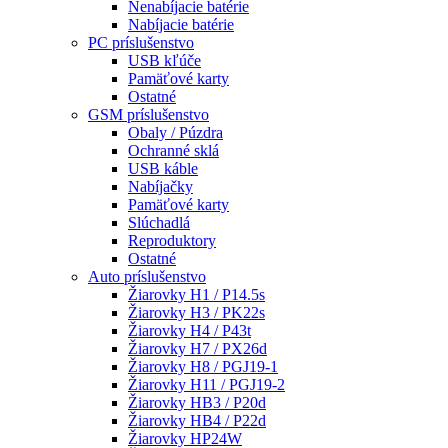
Nenabíjacie batérie
Nabíjacie batérie
PC príslušenstvo
USB kľúče
Pamäťové karty
Ostatné
GSM príslušenstvo
Obaly / Púzdra
Ochranné sklá
USB káble
Nabíjačky
Pamäťové karty
Slúchadlá
Reproduktory
Ostatné
Auto príslušenstvo
Žiarovky H1 / P14.5s
Žiarovky H3 / PK22s
Žiarovky H4 / P43t
Žiarovky H7 / PX26d
Žiarovky H8 / PGJ19-1
Žiarovky H11 / PGJ19-2
Žiarovky HB3 / P20d
Žiarovky HB4 / P22d
Žiarovky HP24W