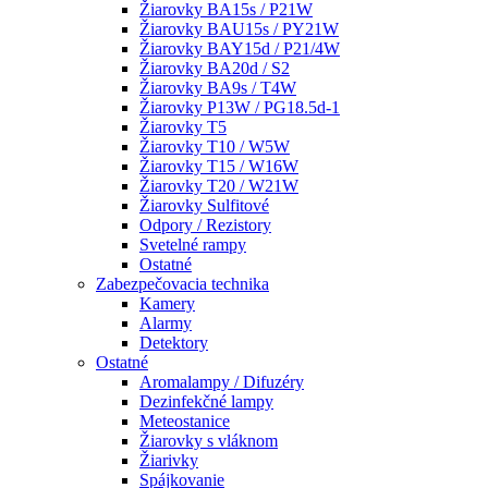
Žiarovky BA15s / P21W
Žiarovky BAU15s / PY21W
Žiarovky BAY15d / P21/4W
Žiarovky BA20d / S2
Žiarovky BA9s / T4W
Žiarovky P13W / PG18.5d-1
Žiarovky T5
Žiarovky T10 / W5W
Žiarovky T15 / W16W
Žiarovky T20 / W21W
Žiarovky Sulfitové
Odpory / Rezistory
Svetelné rampy
Ostatné
Zabezpečovacia technika
Kamery
Alarmy
Detektory
Ostatné
Aromalampy / Difuzéry
Dezinfekčné lampy
Meteostanice
Žiarovky s vláknom
Žiarivky
Spájkovanie