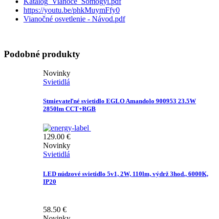
Katalog_Vianoce_Somogyi.pdf
https://youtu.be/phkMuymFfy0
Vianočné osvetlenie - Návod.pdf
Podobné produkty
Novinky
Svietidlá
Stmievateľné svietidlo EGLO Amandolo 900953 23.5W
2850lm CCT+RGB
129.00
€
Novinky
Svietidlá
LED núdzové svietidlo 5v1, 2W, 110lm, výdrž 3hod., 6000K,
IP20
58.50
€
Novinky