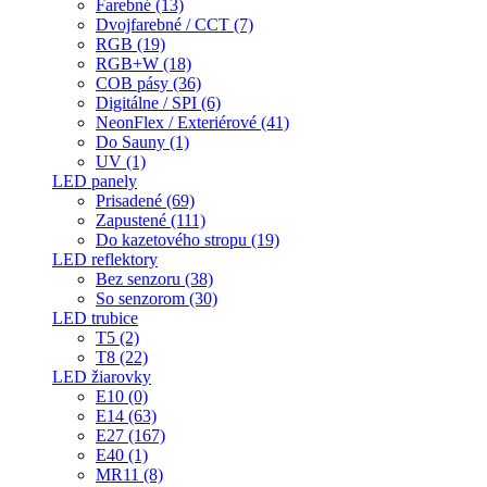
Farebné (13)
Dvojfarebné / CCT (7)
RGB (19)
RGB+W (18)
COB pásy (36)
Digitálne / SPI (6)
NeonFlex / Exteriérové (41)
Do Sauny (1)
UV (1)
LED panely
Prisadené (69)
Zapustené (111)
Do kazetového stropu (19)
LED reflektory
Bez senzoru (38)
So senzorom (30)
LED trubice
T5 (2)
T8 (22)
LED žiarovky
E10 (0)
E14 (63)
E27 (167)
E40 (1)
MR11 (8)