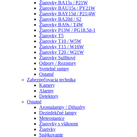
Žiarovky BA15s / P21W
Žiarovky BAU15s / PY21W
Žiarovky BAY15d / P21/4W
Žiarovky BA20d / S2
Žiarovky BA9s / T4W
Žiarovky P13W / PG18.5d-1
Žiarovky T5
Žiarovky T10 / W5W
Žiarovky T15 / W16W
Žiarovky T20 / W21W
Žiarovky Sulfitové
Odpory / Rezistory
Svetelné rampy
Ostatné
Zabezpečovacia technika
Kamery
Alarmy
Detektory
Ostatné
Aromalampy / Difuzéry
Dezinfekčné lampy
Meteostanice
Žiarovky s vláknom
Žiarivky
Spájkovanie