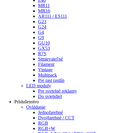
E40
MR11
MR16
AR111 / ES111
G23
G24
G4
G9
GU10
GX53
R7S
Stmievateľné
Filament
Vintage
Multipack
Pre rast rastlín
LED moduly
Pre svetelné reklamy
Do svietidiel
Príslušenstvo
Ovládanie
Jednofarebné
Dvojfarebné / CCT
RGB
RGB+W