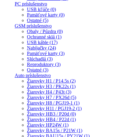
PC príslušenstvo
USB kľúče (0)
Pamäťové karty (0)
Ostatné (5)
GSM príslušenstvo
Obaly / Púzdra (0)
Ochranné sklá (1)
USB káble (17)
Nabíjačky (24)
Pamäťové karty (3)
Slúchadlá (3)
Reproduktory (3)
Ostatné (3)
Auto príslušenstvo
Žiarovky H1 / P14.5s (2)
Žiarovky H3 / PK22s (1)
Žiarovky H4 / P43t (3)
Žiarovky H7 / PX26d (5)
Žiarovky H8 / PGJ19-1 (1)
Žiarovky H11 / PGJ19-2 (1)
Žiarovky HB3 / P20d (0)
Žiarovky HB4 / P22d (1)
Žiarovky HP24W (1)
Žiarovky BA15s / P21W (1)
Žiarovky BAU15s / PY21W (1)