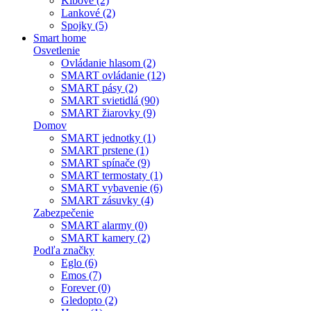
Kĺbové (2)
Lankové (2)
Spojky (5)
Smart home
Osvetlenie
Ovládanie hlasom (2)
SMART ovládanie (12)
SMART pásy (2)
SMART svietidlá (90)
SMART žiarovky (9)
Domov
SMART jednotky (1)
SMART prstene (1)
SMART spínače (9)
SMART termostaty (1)
SMART vybavenie (6)
SMART zásuvky (4)
Zabezpečenie
SMART alarmy (0)
SMART kamery (2)
Podľa značky
Eglo (6)
Emos (7)
Forever (0)
Gledopto (2)