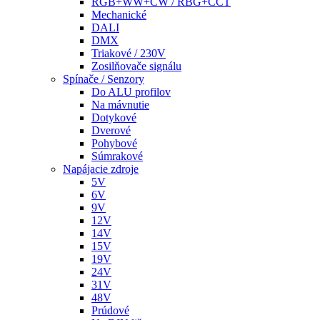
RGB+WW+CW / RBG+CCT
Mechanické
DALI
DMX
Triakové / 230V
Zosilňovače signálu
Spínače / Senzory
Do ALU profilov
Na mávnutie
Dotykové
Dverové
Pohybové
Súmrakové
Napájacie zdroje
5V
6V
9V
12V
14V
15V
19V
24V
31V
48V
Prúdové