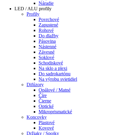
Náradie
LED / ALU profily
Profily
Povrchové
Zapustené
Rohové
Do dlažby
Pásovina
Nástenné
Závesné
Soklové
Schodiskové
Na sklo a plexi
Do sadrokartónu
Na výrobu svietidiel
Difúzory
Opálové / Matné
Číre
Čierne
Optické
Mikroprismatické
Koncovky
Plastové
Kovové
Držiaky / Spojky