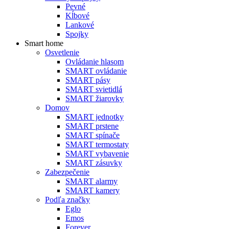
Pevné
Kĺbové
Lankové
Spojky
Smart home
Osvetlenie
Ovládanie hlasom
SMART ovládanie
SMART pásy
SMART svietidlá
SMART žiarovky
Domov
SMART jednotky
SMART prstene
SMART spínače
SMART termostaty
SMART vybavenie
SMART zásuvky
Zabezpečenie
SMART alarmy
SMART kamery
Podľa značky
Eglo
Emos
Forever