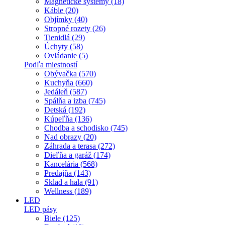
Magnetické systémy (18)
Káble (20)
Objímky (40)
Stropné rozety (26)
Tienidlá (29)
Úchyty (58)
Ovládanie (5)
Podľa miestností
Obývačka (570)
Kuchyňa (660)
Jedáleň (587)
Spálňa a izba (745)
Detská (192)
Kúpeľňa (136)
Chodba a schodisko (745)
Nad obrazy (20)
Záhrada a terasa (272)
Dieľňa a garáž (174)
Kancelária (568)
Predajňa (143)
Sklad a hala (91)
Wellness (189)
LED
LED pásy
Biele (125)