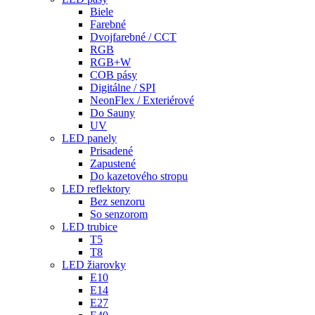
Biele
Farebné
Dvojfarebné / CCT
RGB
RGB+W
COB pásy
Digitálne / SPI
NeonFlex / Exteriérové
Do Sauny
UV
LED panely
Prisadené
Zapustené
Do kazetového stropu
LED reflektory
Bez senzoru
So senzorom
LED trubice
T5
T8
LED žiarovky
E10
E14
E27