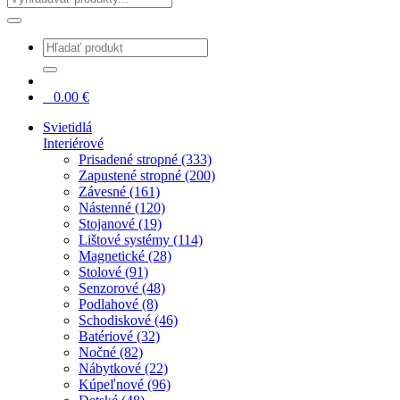
0
0.00
€
Svietidlá
Interiérové
Prisadené stropné (333)
Zapustené stropné (200)
Závesné (161)
Nástenné (120)
Stojanové (19)
Lištové systémy (114)
Magnetické (28)
Stolové (91)
Senzorové (48)
Podlahové (8)
Schodiskové (46)
Batériové (32)
Nočné (82)
Nábytkové (22)
Kúpeľnové (96)