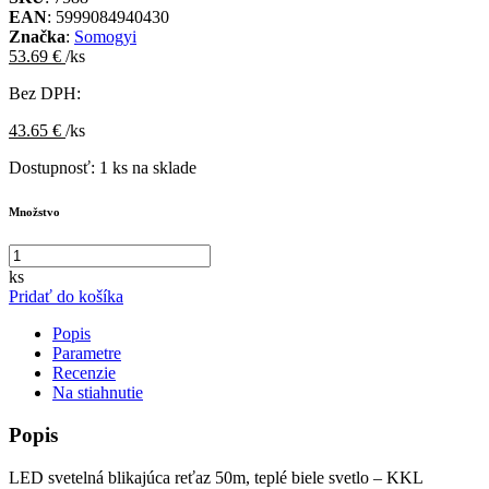
EAN
: 5999084940430
Značka
:
Somogyi
53.69 €
/ks
Bez DPH:
43.65 €
/ks
Dostupnosť:
1 ks na sklade
Množstvo
ks
Pridať do košíka
Popis
Parametre
Recenzie
Na stiahnutie
Popis
LED svetelná blikajúca reťaz 50m, teplé biele svetlo – KKL