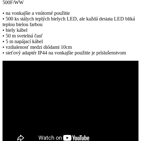
500F/WW
• na vonkajšie a vnútorné použitie
• 500 ks stálych teplých bielych LED, ale každá desiata LED bliká
teplou bielou farbou
• biely kábel
• 50 m svetelná časť
• 5 m napájací kábel
• vzdialenosť medzi diódami 10cm
• sieťový adaptér IP44 na vonkajšie použitie je príslušenstvom