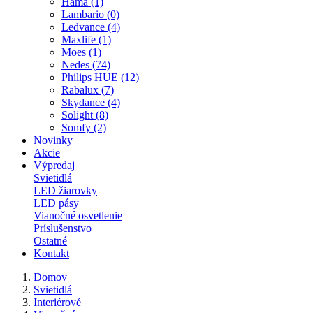
Hama (1)
Lambario (0)
Ledvance (4)
Maxlife (1)
Moes (1)
Nedes (74)
Philips HUE (12)
Rabalux (7)
Skydance (4)
Solight (8)
Somfy (2)
Novinky
Akcie
Výpredaj
Svietidlá
LED žiarovky
LED pásy
Vianočné osvetlenie
Príslušenstvo
Ostatné
Kontakt
Domov
Svietidlá
Interiérové