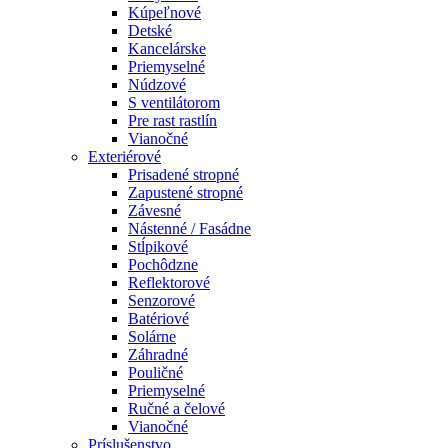
Kúpeľnové
Detské
Kancelárske
Priemyselné
Núdzové
S ventilátorom
Pre rast rastlín
Vianočné
Exteriérové
Prisadené stropné
Zapustené stropné
Závesné
Nástenné / Fasádne
Stĺpikové
Pochôdzne
Reflektorové
Senzorové
Batériové
Solárne
Záhradné
Pouličné
Priemyselné
Ručné a čelové
Vianočné
Príslušenstvo