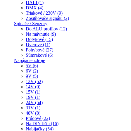
DALI (1)
DMX (4)
Triakové / 230V (9)
Zosilňovače signálu (2)
Spínače / Senzory
Do ALU profilov (12)
Na mávnutie (9)
Dotykové (15)
Dverové (11)
Pohybové (27)
Súmrakové (6)
Napájacie zdroje
5V (6)
6V (2)
9V (5)
12V (52)
14V (0)
15V (1)
19V (1)
24V (54)
31V (1)
48V (8)
Prúdové (22)
Na DIN lištu (16)
Nabíjačky (54)