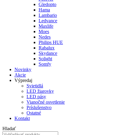
Gledopto
Hama
Lambario
Ledvance
Maxlife
Moes
Nedes
Philips HUE
Rabalux
Skydance
Solight
Somfy
Novinky
Akcie
Výpredaj
Svietidlá
LED žiarovky
LED pásy
Vianočné osvetlenie
Príslušenstvo
Ostatné
Kontakt
Hladať