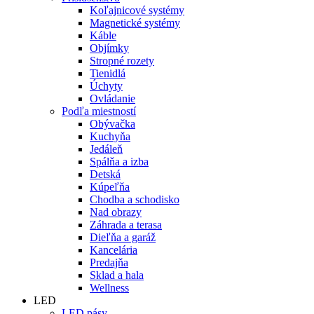
Koľajnicové systémy
Magnetické systémy
Káble
Objímky
Stropné rozety
Tienidlá
Úchyty
Ovládanie
Podľa miestností
Obývačka
Kuchyňa
Jedáleň
Spálňa a izba
Detská
Kúpeľňa
Chodba a schodisko
Nad obrazy
Záhrada a terasa
Dieľňa a garáž
Kancelária
Predajňa
Sklad a hala
Wellness
LED
LED pásy