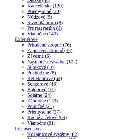
Detské (48)
Kancelárske (120)
Priemyselné (30)
Núdzové (5)
S ventilátorom (8)
Pre rast rastlín (6)
Vianočné (140)
Exteriérové
Prisadené stropné (76)
Zapustené stropné (35)
Závesné (6)
Nástenné / Fasádne (102)
Stĺpikové (10)
Pochôdzne (8)
Reflektorové (64)
Senzorové (46)
Batériové (31)
Solárne (24)
Záhradné (130)
Pouličné (21)
Priemyselné (27)
Ručné a čelové (69)
Vianočné (81)
Príslušenstvo
Koľajnicové systémy (82)