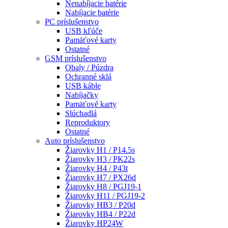
Nenabíjacie batérie
Nabíjacie batérie
PC príslušenstvo
USB kľúče
Pamäťové karty
Ostatné
GSM príslušenstvo
Obaly / Púzdra
Ochranné sklá
USB káble
Nabíjačky
Pamäťové karty
Slúchadlá
Reproduktory
Ostatné
Auto príslušenstvo
Žiarovky H1 / P14.5s
Žiarovky H3 / PK22s
Žiarovky H4 / P43t
Žiarovky H7 / PX26d
Žiarovky H8 / PGJ19-1
Žiarovky H11 / PGJ19-2
Žiarovky HB3 / P20d
Žiarovky HB4 / P22d
Žiarovky HP24W