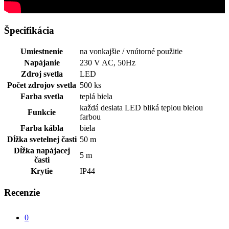
Špecifikácia
Umiestnenie
na vonkajšie / vnútorné použitie
Napájanie
230 V AC, 50Hz
Zdroj svetla
LED
Počet zdrojov svetla
500 ks
Farba svetla
teplá biela
každá desiata LED bliká teplou bielou
Funkcie
farbou
Farba kábla
biela
Dĺžka svetelnej časti
50 m
Dĺžka napájacej
5 m
časti
Krytie
IP44
Recenzie
0