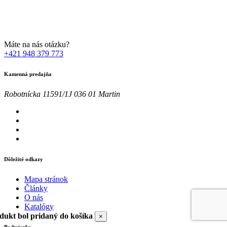
osobných údajov za účelom marketingu. Bližšie informácie nájdete
TU
Máte na nás otázku?
+421 948 379 773
Kamenná predajňa
Robotnícka 11591/1J 036 01 Martin
Dôležité odkazy
Mapa stránok
Články
O nás
Katalógy
dukt bol pridaný do košíka
×