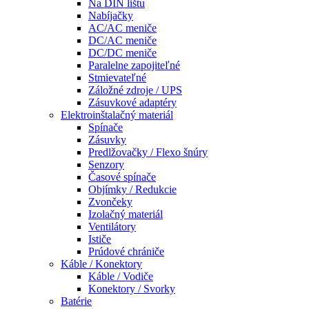
Na DIN lištu
Nabíjačky
AC/AC meniče
DC/AC meniče
DC/DC meniče
Paralelne zapojiteľné
Stmievateľné
Záložné zdroje / UPS
Zásuvkové adaptéry
Elektroinštalačný materiál
Spínače
Zásuvky
Predlžovačky / Flexo šnúry
Senzory
Časové spínače
Objímky / Redukcie
Zvončeky
Izolačný materiál
Ventilátory
Ističe
Prúdové chrániče
Káble / Konektory
Káble / Vodiče
Konektory / Svorky
Batérie