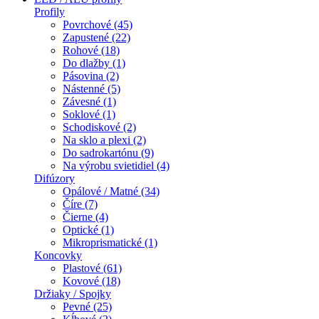
Profily
Povrchové (45)
Zapustené (22)
Rohové (18)
Do dlažby (1)
Pásovina (2)
Nástenné (5)
Závesné (1)
Soklové (1)
Schodiskové (2)
Na sklo a plexi (2)
Do sadrokartónu (9)
Na výrobu svietidiel (4)
Difúzory
Opálové / Matné (34)
Číre (7)
Čierne (4)
Optické (1)
Mikroprismatické (1)
Koncovky
Plastové (61)
Kovové (18)
Držiaky / Spojky
Pevné (25)