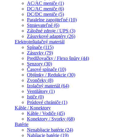
AC/AC meniče (1)
DC/AC meniče (6)
DC/DC meniče (5)
Paralelne zapojiteľné (10)
Stmievateľné (6)
Záložné zdroje / UPS (3)
Zásuvkové adaptéry (26)
Elektroinštalačný materiál
Spínače (115)
Zásuvky (79)
Predlžovačky / Flexo šnúry (44)
Senzory (30)
Časové spínače (10)
Objímky / Redukcie (30)
Zvončeky (8)
Izolačný materiál (64)
Ventilátory (1)
Ističe (0)
Prúdové chrániče (1)
Káble / Konektory
Káble / Vodiče (45)
Konektory / Svorky (68)
Batérie
Nenabíjacie batérie (24)
Nabíjacie batérie (19)