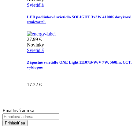
Svietidlá
LED podlinkové svietidlo SOLIGHT 3x3W 4100K dotykové
stmievateľ.
27.99
€
Novinky
Svietidlá
Zápustné svietidlo ONE Light 11107B/W/V 7W, 560lm, CCT,
výklopné
17.22
€
Prihláste sa na odber Newsletter-u
Emailová adresa
Prihlásiť sa
Zadaním svojej emailovej adresy súhlasíte so spracúvaním Vašich