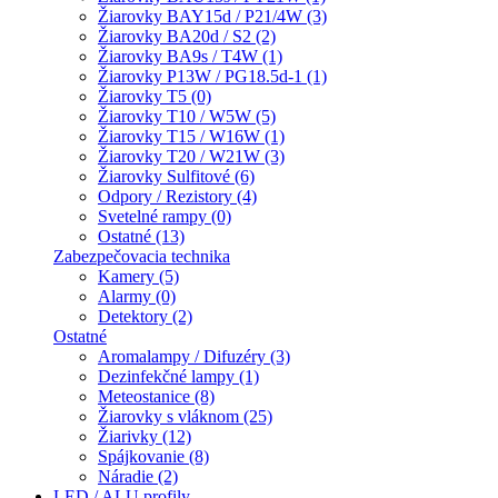
Žiarovky BAY15d / P21/4W (3)
Žiarovky BA20d / S2 (2)
Žiarovky BA9s / T4W (1)
Žiarovky P13W / PG18.5d-1 (1)
Žiarovky T5 (0)
Žiarovky T10 / W5W (5)
Žiarovky T15 / W16W (1)
Žiarovky T20 / W21W (3)
Žiarovky Sulfitové (6)
Odpory / Rezistory (4)
Svetelné rampy (0)
Ostatné (13)
Zabezpečovacia technika
Kamery (5)
Alarmy (0)
Detektory (2)
Ostatné
Aromalampy / Difuzéry (3)
Dezinfekčné lampy (1)
Meteostanice (8)
Žiarovky s vláknom (25)
Žiarivky (12)
Spájkovanie (8)
Náradie (2)
LED / ALU profily