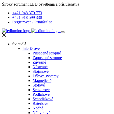
Široký sortiment LED osvetlenia a príslušenstva
+421 948 379 773
+421 918 599 330
Registrovať
/
Prihlásiť sa
Svietidlá
Interiérové
Prisadené stropné
Zapustené stropné
Závesné
Nástenné
Stojanové
Lištové systémy
Magnetické
Stolové
Senzorové
Podlahové
Schodiskové
Batériové
Nočné
Nábytkové