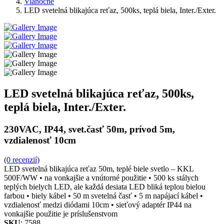
Vianočné
LED svetelná blikajúca reťaz, 500ks, teplá biela, Inter./Exter.
LED svetelná blikajúca reťaz, 500ks,
teplá biela, Inter./Exter.
230VAC, IP44, svet.časť 50m, prívod 5m,
vzdialenosť 10cm
(0 recenzií)
LED svetelná blikajúca reťaz 50m, teplé biele svetlo – KKL
500F/WW • na vonkajšie a vnútorné použitie • 500 ks stálych
teplých bielych LED, ale každá desiata LED bliká teplou bielou
farbou • biely kábel • 50 m svetelná časť • 5 m napájací kábel •
vzdialenosť medzi diódami 10cm • sieťový adaptér IP44 na
vonkajšie použitie je príslušenstvom
SKU
: 7588