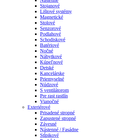
Nástenné
Stojanové
Lištové systémy
Magnetické
Stolové
Senzorové
Podlahové
Schodiskové
Batériové
Nočné
Nábytkové
Kúpeľnové
Detské
Kancelárske
Priemyselné
Núdzové
S ventilátorom
Pre rast rastlín
Vianočné
Exteriérové
Prisadené stropné
Zapustené stropné
Závesné
Nástenné / Fasádne
Stĺpikové