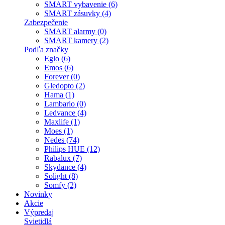
SMART vybavenie (6)
SMART zásuvky (4)
Zabezpečenie
SMART alarmy (0)
SMART kamery (2)
Podľa značky
Eglo (6)
Emos (6)
Forever (0)
Gledopto (2)
Hama (1)
Lambario (0)
Ledvance (4)
Maxlife (1)
Moes (1)
Nedes (74)
Philips HUE (12)
Rabalux (7)
Skydance (4)
Solight (8)
Somfy (2)
Novinky
Akcie
Výpredaj
Svietidlá