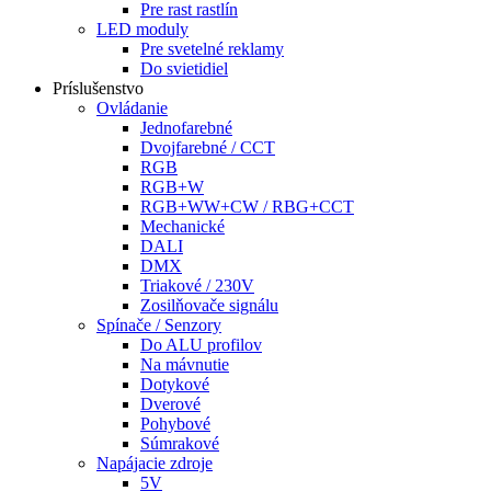
Pre rast rastlín
LED moduly
Pre svetelné reklamy
Do svietidiel
Príslušenstvo
Ovládanie
Jednofarebné
Dvojfarebné / CCT
RGB
RGB+W
RGB+WW+CW / RBG+CCT
Mechanické
DALI
DMX
Triakové / 230V
Zosilňovače signálu
Spínače / Senzory
Do ALU profilov
Na mávnutie
Dotykové
Dverové
Pohybové
Súmrakové
Napájacie zdroje
5V