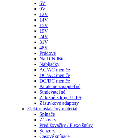
6V
9V
12V
14V
15V
19V
24V
31V
48V
Prúdové
Na DIN lištu
Nabíjačky
AC/AC meniče
DC/AC meniče
DC/DC meniče
Paralelne zapojiteľné
Stmievateľné
Záložné zdroje / UPS
Zásuvkové adaptéry
Elektroinštalačný materiál
Spínače
Zásuvky
Predlžovačky / Flexo šnúry
Senzory
Časové spínače