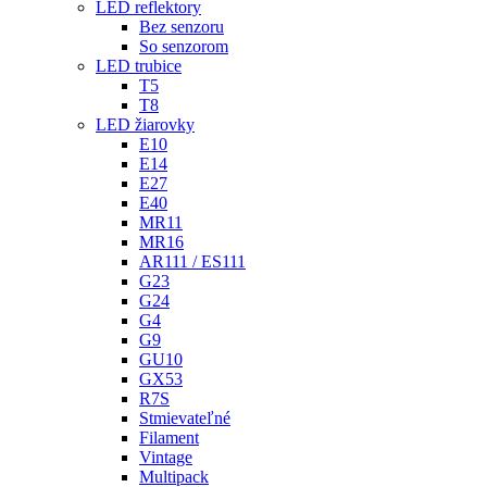
LED reflektory
Bez senzoru
So senzorom
LED trubice
T5
T8
LED žiarovky
E10
E14
E27
E40
MR11
MR16
AR111 / ES111
G23
G24
G4
G9
GU10
GX53
R7S
Stmievateľné
Filament
Vintage
Multipack