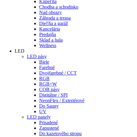
Kúpeľňa
Chodba a schodisko
Nad obrazy
Záhrada a terasa
Dieľňa a garáž
Kancelária
Predajňa
Sklad a hala
Wellness
LED
LED pásy
Biele
Farebné
Dvojfarebné / CCT
RGB
RGB+W
COB pásy
Digitálne / SPI
NeonFlex / Exteriérové
Do Sauny
UV
LED panely
Prisadené
Zapustené
Do kazetového stropu