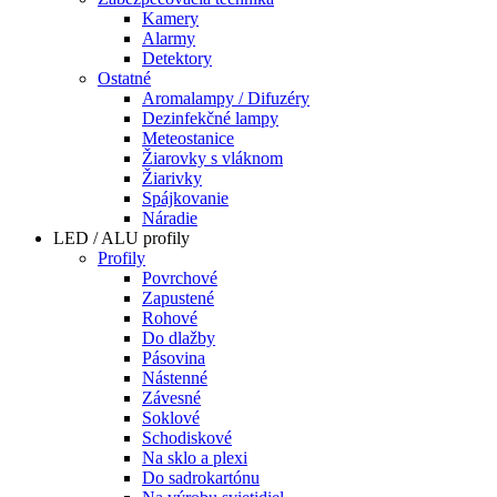
Kamery
Alarmy
Detektory
Ostatné
Aromalampy / Difuzéry
Dezinfekčné lampy
Meteostanice
Žiarovky s vláknom
Žiarivky
Spájkovanie
Náradie
LED / ALU profily
Profily
Povrchové
Zapustené
Rohové
Do dlažby
Pásovina
Nástenné
Závesné
Soklové
Schodiskové
Na sklo a plexi
Do sadrokartónu