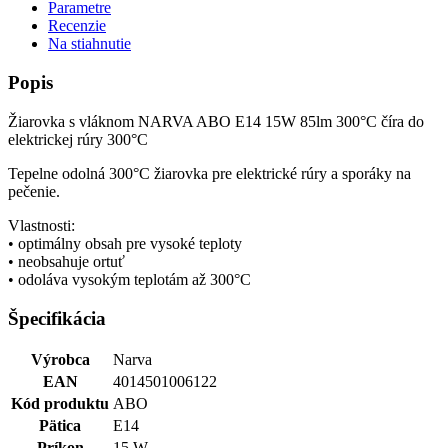
Parametre
Recenzie
Na stiahnutie
Popis
Žiarovka s vláknom NARVA ABO E14 15W 85lm 300°C číra do
elektrickej rúry 300°C
Tepelne odolná 300°C žiarovka pre elektrické rúry a sporáky na
pečenie.
Vlastnosti:
• optimálny obsah pre vysoké teploty
• neobsahuje ortuť
• odoláva vysokým teplotám až 300°C
Špecifikácia
Výrobca
Narva
EAN
4014501006122
Kód produktu
ABO
Pätica
E14
Príkon
15 W