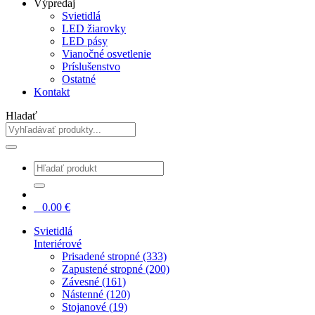
Výpredaj
Svietidlá
LED žiarovky
LED pásy
Vianočné osvetlenie
Príslušenstvo
Ostatné
Kontakt
Hladať
0
0.00
€
Svietidlá
Interiérové
Prisadené stropné (333)
Zapustené stropné (200)
Závesné (161)
Nástenné (120)
Stojanové (19)