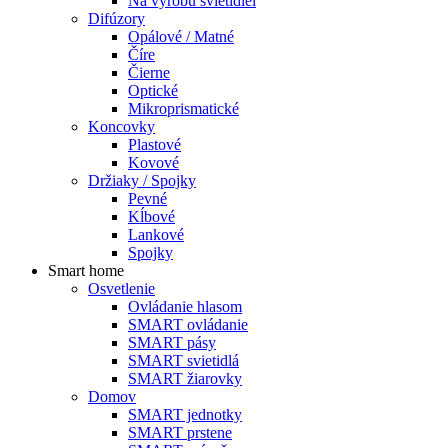
Na výrobu svietidiel
Difúzory
Opálové / Matné
Číre
Čierne
Optické
Mikroprismatické
Koncovky
Plastové
Kovové
Držiaky / Spojky
Pevné
Kĺbové
Lankové
Spojky
Smart home
Osvetlenie
Ovládanie hlasom
SMART ovládanie
SMART pásy
SMART svietidlá
SMART žiarovky
Domov
SMART jednotky
SMART prstene