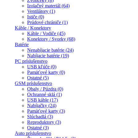
Zvončeky (8)
Izolačný materiál (64)
Ventilátory (1)
Ističe (0)
Prúdové chrániče (1)
Káble / Konektory
Káble / Vodiče (45)
Konektory / Svorky (68)
Batérie
Nenabíjacie batérie (24)
Nabíjacie batérie (19)
PC príslušenstvo
USB kľúče (0)
Pamäťové karty (0)
Ostatné (5)
GSM príslušenstvo
Obaly / Púzdra (0)
Ochranné sklá (1)
USB káble (17)
Nabíjačky (24)
Pamäťové karty (3)
Slúchadlá (3)
Reproduktory (3)
Ostatné (3)
Auto príslušenstvo