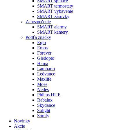
SMART spínače
SMART termostaty
SMART vybavenie
SMART zásuvky
Zabezpečenie
SMART alarmy
SMART kamery
Podľa značky
Eglo
Emos
Forever
Gledopto
Hama
Lambario
Ledvance
Maxlife
Moes
Nedes
Philips HUE
Rabalux
Skydance
Solight
Somfy
Novinky
Akcie