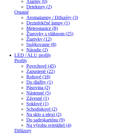
Alarmy (0)
Detektory (2)
Ostatné
Aromalampy / Difuzéry (3)
Dezinfekčné lampy (1)
Meteostanice (8)
Žiarovky s vláknom (25)
Žiarivky (12)
Spájkovanie (8)
Náradie (2)
LED / ALU profily
Profily
Povrchové (45)
Zapustené (22)
Rohové (18)
Do dlažby (1)
Pásovina (2)
Nástenné (5)
Závesné (1)
Soklové (1)
Schodiskové (2)
Na sklo a plexi (2)
Do sadrokartónu (9)
Na výrobu svietidiel (4)
Difúzory