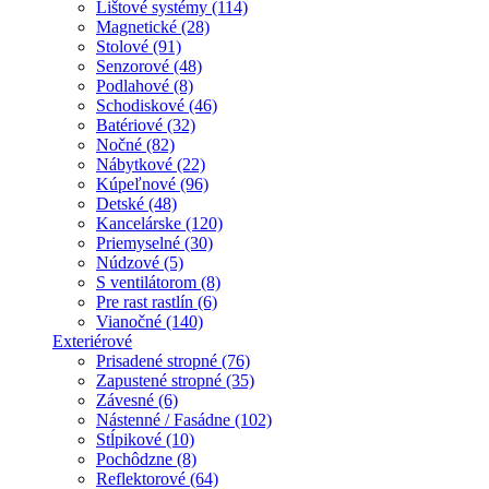
Lištové systémy (114)
Magnetické (28)
Stolové (91)
Senzorové (48)
Podlahové (8)
Schodiskové (46)
Batériové (32)
Nočné (82)
Nábytkové (22)
Kúpeľnové (96)
Detské (48)
Kancelárske (120)
Priemyselné (30)
Núdzové (5)
S ventilátorom (8)
Pre rast rastlín (6)
Vianočné (140)
Exteriérové
Prisadené stropné (76)
Zapustené stropné (35)
Závesné (6)
Nástenné / Fasádne (102)
Stĺpikové (10)
Pochôdzne (8)
Reflektorové (64)