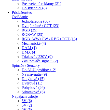
Pre svetelné reklamy (21)
Do svietidiel (8)
Príslušenstvo
Ovládanie
Jednofarebné (80)
Dvojfarebné / CCT (23)
RGB (25)
RGB+W (23)
RGB+WW+CW / RBG+CCT (13)
Mechanické (4)
DALI (1)
DMX (4)
Triakové / 230V (9)
Zosilňovače signálu (2)
Spínače / Senzory
Do ALU profilov (12)
Na mávnutie (9)
Dotykové (15)
Dverové (11)
Pohybové (26)
Súmrakové (6)
Napájacie zdroje
5V (6)
6V (2)
9V (5)