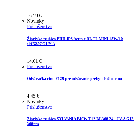
16.59
€
Novinky
Príslušenstvo
Žiarivka trubica PHILIPS Actinic BL TL MINI 15W/10
/10X25CC UV-A
14.61
€
Príslušenstvo
Odsávačka cínu P129 pre odsávanie prebytočného cínu
4.45
€
Novinky
Príslušenstvo
Žiarivka trubica SYLVANIA F40W T12 BL368 24" UV-A G13
368nm