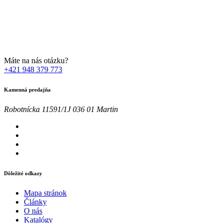
Zadaním svojej emailovej adresy súhlasíte so spracúvaním Vašich
osobných údajov za účelom marketingu. Bližšie informácie nájdete
TU
Máte na nás otázku?
+421 948 379 773
Kamenná predajňa
Robotnícka 11591/1J 036 01 Martin
Dôležité odkazy
Mapa stránok
Články
O nás
Katalógy