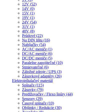
12V (52)
14V (0)
15V (1)
19V (1)
24V (54)
31V (1)
48V (8)
Prúdové (22)
Na DIN lištu (16)
Nabíjačky (54)
AC/AC meniče (1)
DC/AC meniče (6)
DC/DC meniče (5)
Paralelne zapojiteľné (10)
Stmievateľné (6)
Záložné zdroje / UPS (3)
Zásuvkové adaptéry (26)
Elektroinštalačný materiál
Spínače (115)
Zásuvky (79)
Predlžovačky / Flexo šnúry (44)
Senzory (29)
Časové spínače (10)
Objímky / Redukcie (30)