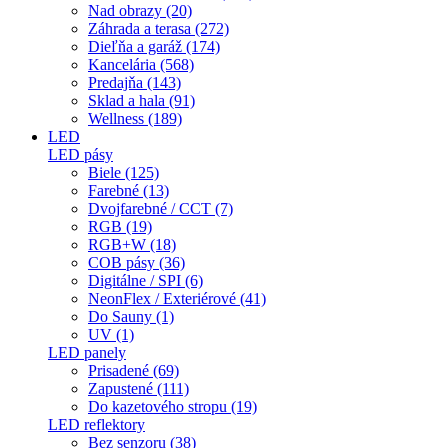
Nad obrazy (20)
Záhrada a terasa (272)
Dieľňa a garáž (174)
Kancelária (568)
Predajňa (143)
Sklad a hala (91)
Wellness (189)
LED
LED pásy
Biele (125)
Farebné (13)
Dvojfarebné / CCT (7)
RGB (19)
RGB+W (18)
COB pásy (36)
Digitálne / SPI (6)
NeonFlex / Exteriérové (41)
Do Sauny (1)
UV (1)
LED panely
Prisadené (69)
Zapustené (111)
Do kazetového stropu (19)
LED reflektory
Bez senzoru (38)