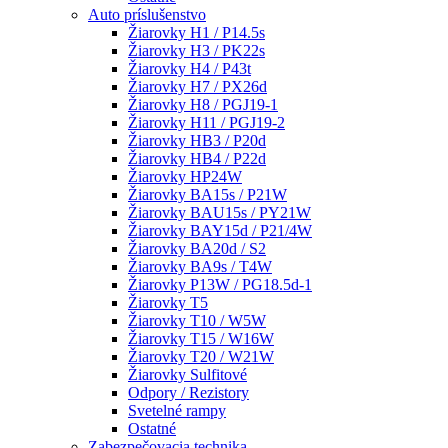
Auto príslušenstvo
Žiarovky H1 / P14.5s
Žiarovky H3 / PK22s
Žiarovky H4 / P43t
Žiarovky H7 / PX26d
Žiarovky H8 / PGJ19-1
Žiarovky H11 / PGJ19-2
Žiarovky HB3 / P20d
Žiarovky HB4 / P22d
Žiarovky HP24W
Žiarovky BA15s / P21W
Žiarovky BAU15s / PY21W
Žiarovky BAY15d / P21/4W
Žiarovky BA20d / S2
Žiarovky BA9s / T4W
Žiarovky P13W / PG18.5d-1
Žiarovky T5
Žiarovky T10 / W5W
Žiarovky T15 / W16W
Žiarovky T20 / W21W
Žiarovky Sulfitové
Odpory / Rezistory
Svetelné rampy
Ostatné
Zabezpečovacia technika