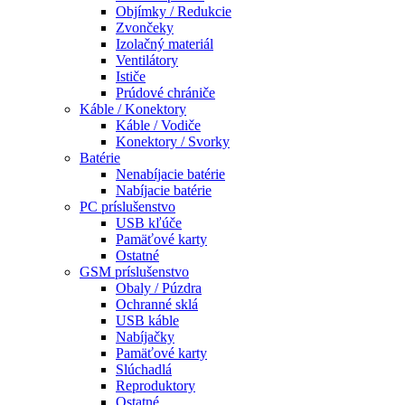
Objímky / Redukcie
Zvončeky
Izolačný materiál
Ventilátory
Ističe
Prúdové chrániče
Káble / Konektory
Káble / Vodiče
Konektory / Svorky
Batérie
Nenabíjacie batérie
Nabíjacie batérie
PC príslušenstvo
USB kľúče
Pamäťové karty
Ostatné
GSM príslušenstvo
Obaly / Púzdra
Ochranné sklá
USB káble
Nabíjačky
Pamäťové karty
Slúchadlá
Reproduktory
Ostatné