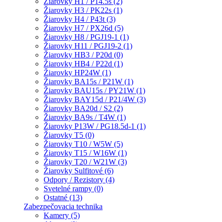
Žiarovky H1 / P14.5s (2)
Žiarovky H3 / PK22s (1)
Žiarovky H4 / P43t (3)
Žiarovky H7 / PX26d (5)
Žiarovky H8 / PGJ19-1 (1)
Žiarovky H11 / PGJ19-2 (1)
Žiarovky HB3 / P20d (0)
Žiarovky HB4 / P22d (1)
Žiarovky HP24W (1)
Žiarovky BA15s / P21W (1)
Žiarovky BAU15s / PY21W (1)
Žiarovky BAY15d / P21/4W (3)
Žiarovky BA20d / S2 (2)
Žiarovky BA9s / T4W (1)
Žiarovky P13W / PG18.5d-1 (1)
Žiarovky T5 (0)
Žiarovky T10 / W5W (5)
Žiarovky T15 / W16W (1)
Žiarovky T20 / W21W (3)
Žiarovky Sulfitové (6)
Odpory / Rezistory (4)
Svetelné rampy (0)
Ostatné (13)
Zabezpečovacia technika
Kamery (5)