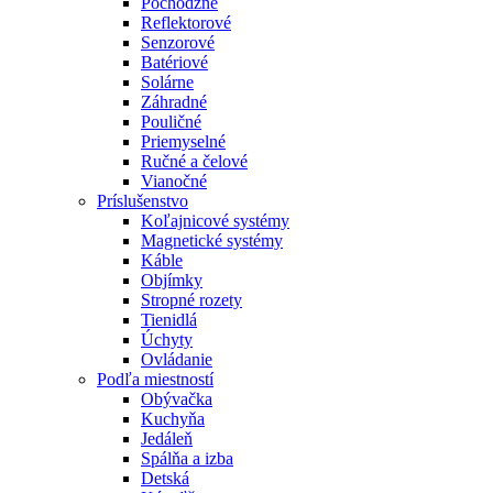
Pochôdzne
Reflektorové
Senzorové
Batériové
Solárne
Záhradné
Pouličné
Priemyselné
Ručné a čelové
Vianočné
Príslušenstvo
Koľajnicové systémy
Magnetické systémy
Káble
Objímky
Stropné rozety
Tienidlá
Úchyty
Ovládanie
Podľa miestností
Obývačka
Kuchyňa
Jedáleň
Spálňa a izba
Detská