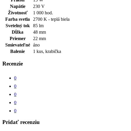
Napätie
230 V
Životnosť
1 000 hod.
Farba svetla
2700 K - teplá biela
Svetelný tok
85 lm
Dĺžka
48 mm
Priemer
22 mm
Smievateľné
áno
Balenie
1 kus, krabička
Recenzie
0
0
0
0
0
Pridať recenziu