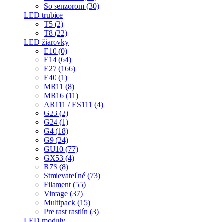
So senzorom (30)
LED trubice
T5 (2)
T8 (22)
LED žiarovky
E10 (0)
E14 (64)
E27 (166)
E40 (1)
MR11 (8)
MR16 (11)
AR111 / ES111 (4)
G23 (2)
G24 (1)
G4 (18)
G9 (24)
GU10 (77)
GX53 (4)
R7S (8)
Stmievateľné (73)
Filament (55)
Vintage (37)
Multipack (15)
Pre rast rastlín (3)
LED moduly