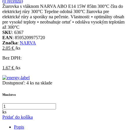
(0 recenzií)
Žiarovka s vláknom NARVA ABO E14 15W 85lm 300°C číra do
elektrickej rúry 300°C Tepelne odolná 300°C žiarovka pre
elektrické rúry a sporáky na pečenie. Vlastnosti: • optimálny obsah
pre vysoké teploty • neobsahuje ortuť • odoláva vysokým teplotám
až 300°C
SKU
: 6367
EAN
: 8595209975720
Značka
:
NARVA
2.05 €
/ks
Bez DPH:
1.67 €
/ks
Dostupnosť:
4 ks na sklade
Množstvo
ks
Pridať do košíka
Popis