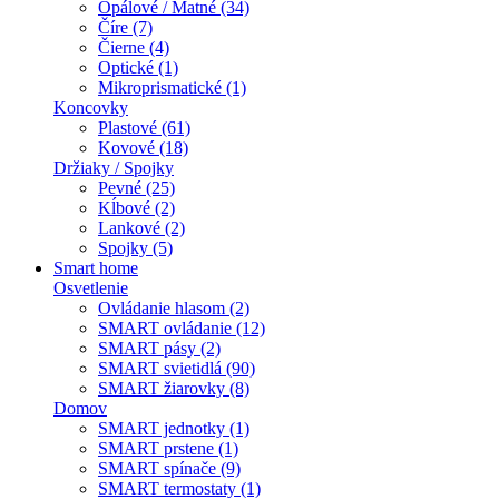
Opálové / Matné (34)
Číre (7)
Čierne (4)
Optické (1)
Mikroprismatické (1)
Koncovky
Plastové (61)
Kovové (18)
Držiaky / Spojky
Pevné (25)
Kĺbové (2)
Lankové (2)
Spojky (5)
Smart home
Osvetlenie
Ovládanie hlasom (2)
SMART ovládanie (12)
SMART pásy (2)
SMART svietidlá (90)
SMART žiarovky (8)
Domov
SMART jednotky (1)
SMART prstene (1)
SMART spínače (9)
SMART termostaty (1)