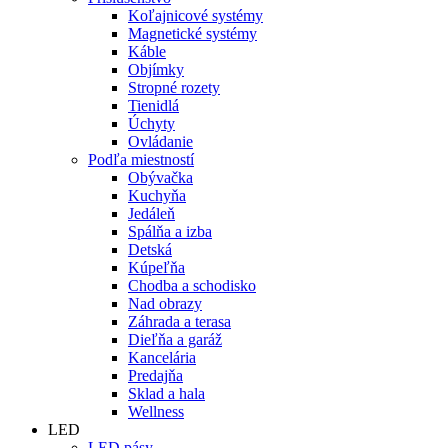
Koľajnicové systémy
Magnetické systémy
Káble
Objímky
Stropné rozety
Tienidlá
Úchyty
Ovládanie
Podľa miestností
Obývačka
Kuchyňa
Jedáleň
Spálňa a izba
Detská
Kúpeľňa
Chodba a schodisko
Nad obrazy
Záhrada a terasa
Dieľňa a garáž
Kancelária
Predajňa
Sklad a hala
Wellness
LED
LED pásy