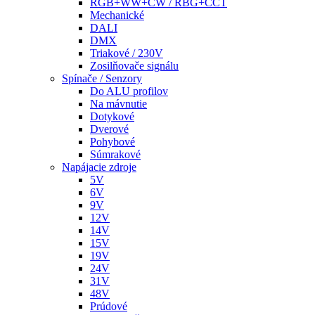
RGB+WW+CW / RBG+CCT
Mechanické
DALI
DMX
Triakové / 230V
Zosilňovače signálu
Spínače / Senzory
Do ALU profilov
Na mávnutie
Dotykové
Dverové
Pohybové
Súmrakové
Napájacie zdroje
5V
6V
9V
12V
14V
15V
19V
24V
31V
48V
Prúdové