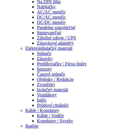
Na DIN lištu
Nabíjačky
AC/AC meniče
DC/AC meniče
DC/DC meniče
Paralelne zapojiteľné
Stmievateľné
Záložné zdroje / UPS
Zásuvkové adaptéry
Elektroinštalačný materiál
Spínače
Zásuvky
Predlžovačky / Flexo šnúry
Senzory
Časové spínače
Objímky / Redukcie
Zvončeky
Izolačný materiál
Ventilátory
Ističe
Prúdové chrániče
Káble / Konektory
Káble / Vodiče
Konektory / Svorky
Batérie