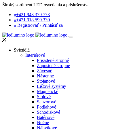
Široký sortiment LED osvetlenia a príslušenstva
+421 948 379 773
+421 918 599 330
Registrovať
/
Prihlásiť sa
Svietidlá
Interiérové
Prisadené stropné
Zapustené stropné
Závesné
Nástenné
Stojanové
Lištové systémy
Magnetické
Stolové
Senzorové
Podlahové
Schodiskové
Batériové
Nočné
Nábytkové