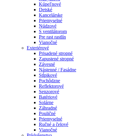
Kúpeľnové
Detské
Kancelárske
Priemyselné
Núdzové
S ventilátorom
Pre rast rastlín
Vianočné
Exteriérové
Prisadené stropné
Zapustené stropné
Závesné
Nástenné / Fasádne
Stĺpikové
Pochôdzne
Reflektorové
Senzorové
Batériové
Solárne
Záhradné
Pouličné
Priemyselné
Ručné a čelové
Vianočné
Príslušenstvo