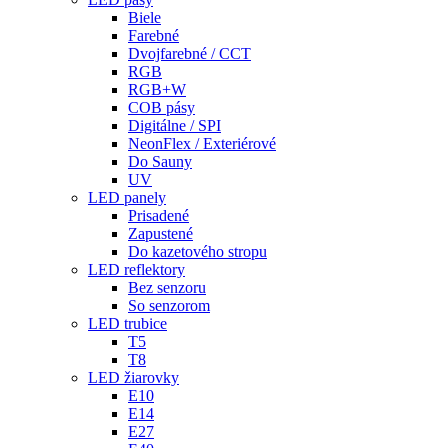
Biele
Farebné
Dvojfarebné / CCT
RGB
RGB+W
COB pásy
Digitálne / SPI
NeonFlex / Exteriérové
Do Sauny
UV
LED panely
Prisadené
Zapustené
Do kazetového stropu
LED reflektory
Bez senzoru
So senzorom
LED trubice
T5
T8
LED žiarovky
E10
E14
E27