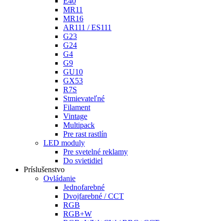
E40
MR11
MR16
AR111 / ES111
G23
G24
G4
G9
GU10
GX53
R7S
Stmievateľné
Filament
Vintage
Multipack
Pre rast rastlín
LED moduly
Pre svetelné reklamy
Do svietidiel
Príslušenstvo
Ovládanie
Jednofarebné
Dvojfarebné / CCT
RGB
RGB+W