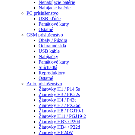
Nenabíjacie batérie
Nabíjacie batérie
PC príslušenstvo
USB kľúče
Pamäťové karty
Ostatné
GSM príslušenstvo
Obaly / Púzdra
Ochranné sklá
USB káble
Nabíjačky
Pamäťové karty
Slúchadlá
Reproduktory
Ostatné
Auto príslušenstvo
Žiarovky H1 / P14.5s
Žiarovky H3 / PK22s
Žiarovky H4 / P43t
Žiarovky H7 / PX26d
Žiarovky H8 / PGJ19-1
Žiarovky H11 / PGJ19-2
Žiarovky HB3 / P20d
Žiarovky HB4 / P22d
Žiarovky HP24W