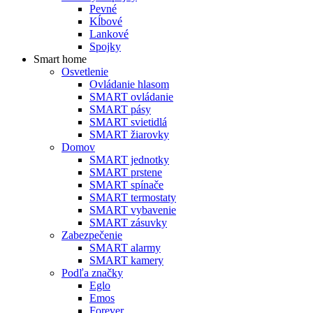
Pevné
Kĺbové
Lankové
Spojky
Smart home
Osvetlenie
Ovládanie hlasom
SMART ovládanie
SMART pásy
SMART svietidlá
SMART žiarovky
Domov
SMART jednotky
SMART prstene
SMART spínače
SMART termostaty
SMART vybavenie
SMART zásuvky
Zabezpečenie
SMART alarmy
SMART kamery
Podľa značky
Eglo
Emos
Forever