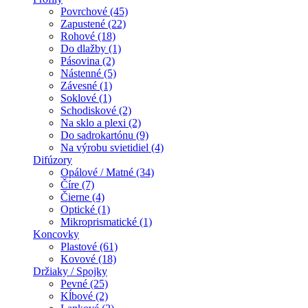
Povrchové (45)
Zapustené (22)
Rohové (18)
Do dlažby (1)
Pásovina (2)
Nástenné (5)
Závesné (1)
Soklové (1)
Schodiskové (2)
Na sklo a plexi (2)
Do sadrokartónu (9)
Na výrobu svietidiel (4)
Difúzory
Opálové / Matné (34)
Číre (7)
Čierne (4)
Optické (1)
Mikroprismatické (1)
Koncovky
Plastové (61)
Kovové (18)
Držiaky / Spojky
Pevné (25)
Kĺbové (2)