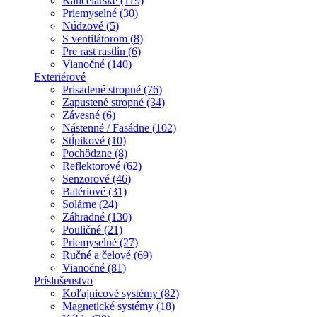
Kancelárske (119)
Priemyselné (30)
Núdzové (5)
S ventilátorom (8)
Pre rast rastlín (6)
Vianočné (140)
Exteriérové
Prisadené stropné (76)
Zapustené stropné (34)
Závesné (6)
Nástenné / Fasádne (102)
Stĺpikové (10)
Pochôdzne (8)
Reflektorové (62)
Senzorové (46)
Batériové (31)
Solárne (24)
Záhradné (130)
Pouličné (21)
Priemyselné (27)
Ručné a čelové (69)
Vianočné (81)
Príslušenstvo
Koľajnicové systémy (82)
Magnetické systémy (18)