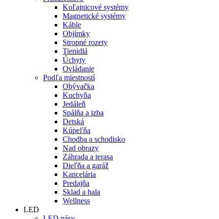
Koľajnicové systémy
Magnetické systémy
Káble
Objímky
Stropné rozety
Tienidlá
Úchyty
Ovládanie
Podľa miestností
Obývačka
Kuchyňa
Jedáleň
Spálňa a izba
Detská
Kúpeľňa
Chodba a schodisko
Nad obrazy
Záhrada a terasa
Dieľňa a garáž
Kancelária
Predajňa
Sklad a hala
Wellness
LED
LED pásy