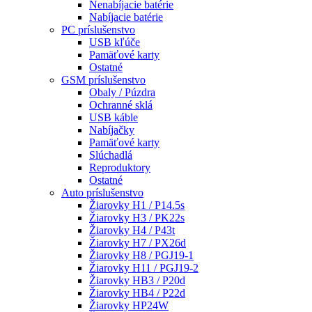
Nenabíjacie batérie
Nabíjacie batérie
PC príslušenstvo
USB kľúče
Pamäťové karty
Ostatné
GSM príslušenstvo
Obaly / Púzdra
Ochranné sklá
USB káble
Nabíjačky
Pamäťové karty
Slúchadlá
Reproduktory
Ostatné
Auto príslušenstvo
Žiarovky H1 / P14.5s
Žiarovky H3 / PK22s
Žiarovky H4 / P43t
Žiarovky H7 / PX26d
Žiarovky H8 / PGJ19-1
Žiarovky H11 / PGJ19-2
Žiarovky HB3 / P20d
Žiarovky HB4 / P22d
Žiarovky HP24W