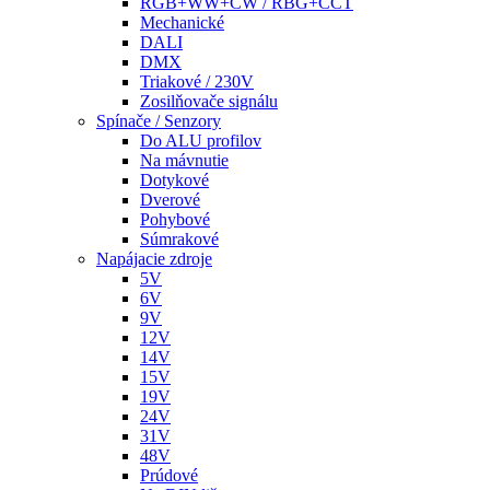
RGB+WW+CW / RBG+CCT
Mechanické
DALI
DMX
Triakové / 230V
Zosilňovače signálu
Spínače / Senzory
Do ALU profilov
Na mávnutie
Dotykové
Dverové
Pohybové
Súmrakové
Napájacie zdroje
5V
6V
9V
12V
14V
15V
19V
24V
31V
48V
Prúdové