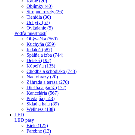
Káble (20)
Objímky (40)
Stropné rozety (26)
Tienidlá (30)
Úchyty (57)
Ovládanie (5)
Podľa miestností
Obývačka (569)
Kuchyňa (659)
Jedáleň (587)
Spálňa a izba (744)
Detská (192)
Kúpeľňa (135)
Chodba a schodisko (743)
Nad obrazy (20)
Záhrada a terasa (270)
Dieľňa a garáž (172)
Kancelária (567)
Predajňa (143)
Sklad a hala (89)
Wellness (188)
LED
LED pásy
Biele (125)
Farebné (13)