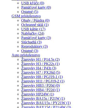
USB kľúče (0)
Pamäťové karty (0)
Ostatné (5)
GSM príslušenstvo
Obaly / Púzdra (0)
Ochranné sklá (1)
USB káble (17)
Nabíjačky (24)
Pamäťové karty (3)
Slúchadlá (3)
Reproduktory (3)
Ostatné (3)
Auto príslušenstvo
Žiarovky H1 / P14.5s (2)
Žiarovky H3 / PK22s (1)
Žiarovky H4 / P43t (3)
Žiarovky H7 / PX26d (5)
Žiarovky H8 / PGJ19-1 (1)
Žiarovky H11 / PGJ19-2 (1)
Žiarovky HB3 / P20d (0)
Žiarovky HB4 / P22d (1)
Žiarovky HP24W (1)
Žiarovky BA15s / P21W (1)
Žiarovky BAU15s / PY21W (1)
Žiarovky BAY15d / P21/4W (3)