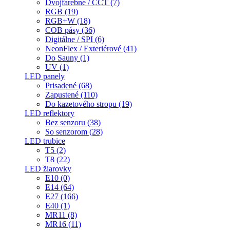
Dvojfarebné / CCT (7)
RGB (19)
RGB+W (18)
COB pásy (36)
Digitálne / SPI (6)
NeonFlex / Exteriérové (41)
Do Sauny (1)
UV (1)
LED panely
Prisadené (68)
Zapustené (110)
Do kazetového stropu (19)
LED reflektory
Bez senzoru (38)
So senzorom (28)
LED trubice
T5 (2)
T8 (22)
LED žiarovky
E10 (0)
E14 (64)
E27 (166)
E40 (1)
MR11 (8)
MR16 (11)