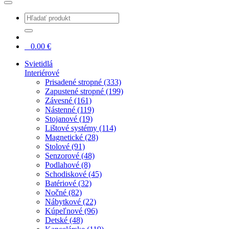
0
0.00
€
Svietidlá
Interiérové
Prisadené stropné (333)
Zapustené stropné (199)
Závesné (161)
Nástenné (119)
Stojanové (19)
Lištové systémy (114)
Magnetické (28)
Stolové (91)
Senzorové (48)
Podlahové (8)
Schodiskové (45)
Batériové (32)
Nočné (82)
Nábytkové (22)
Kúpeľnové (96)
Detské (48)