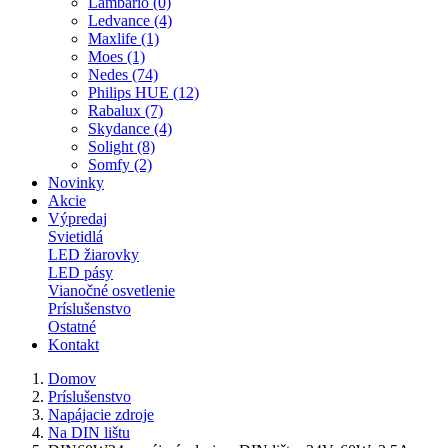
Lambario (0)
Ledvance (4)
Maxlife (1)
Moes (1)
Nedes (74)
Philips HUE (12)
Rabalux (7)
Skydance (4)
Solight (8)
Somfy (2)
Novinky
Akcie
Výpredaj
Svietidlá
LED žiarovky
LED pásy
Vianočné osvetlenie
Príslušenstvo
Ostatné
Kontakt
Domov
Príslušenstvo
Napájacie zdroje
Na DIN lištu