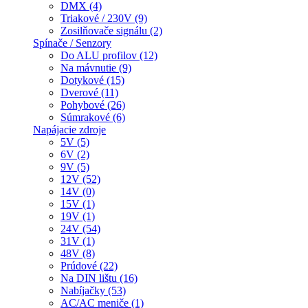
DMX (4)
Triakové / 230V (9)
Zosilňovače signálu (2)
Spínače / Senzory
Do ALU profilov (12)
Na mávnutie (9)
Dotykové (15)
Dverové (11)
Pohybové (26)
Súmrakové (6)
Napájacie zdroje
5V (5)
6V (2)
9V (5)
12V (52)
14V (0)
15V (1)
19V (1)
24V (54)
31V (1)
48V (8)
Prúdové (22)
Na DIN lištu (16)
Nabíjačky (53)
AC/AC meniče (1)