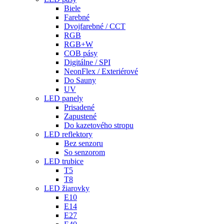
Biele
Farebné
Dvojfarebné / CCT
RGB
RGB+W
COB pásy
Digitálne / SPI
NeonFlex / Exteriérové
Do Sauny
UV
LED panely
Prisadené
Zapustené
Do kazetového stropu
LED reflektory
Bez senzoru
So senzorom
LED trubice
T5
T8
LED žiarovky
E10
E14
E27