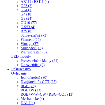
AR111 / ES111 (4)
G23 (2)
G24 (1)
G4 (18)
G9 (24)
GU10 (77)
GX53 (4)
R7S (8)
Stmievateľné (73)
Filament (55)
Vintage (37)
Multipack (15)
Pre rast rastlín (3)
LED moduly
Pre svetelné reklamy (21)
Do svietidiel (8)
Príslušenstvo
Ovládanie
Jednofarebné (80)
Dvojfarebné / CCT (23)
RGB (25)
RGB+W (23)
RGB+WW+CW / RBG+CCT (13)
Mechanické (4)
DALI (1)