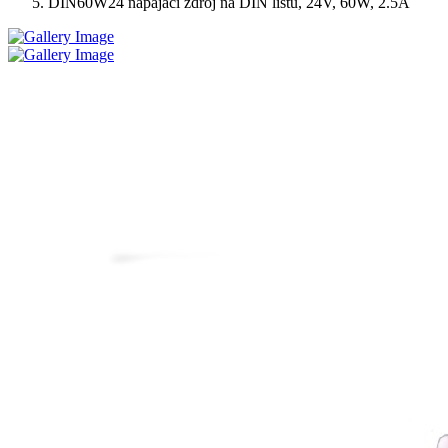
DIN60W24 napájací zdroj na DIN lištu, 24V, 60W, 2.5A