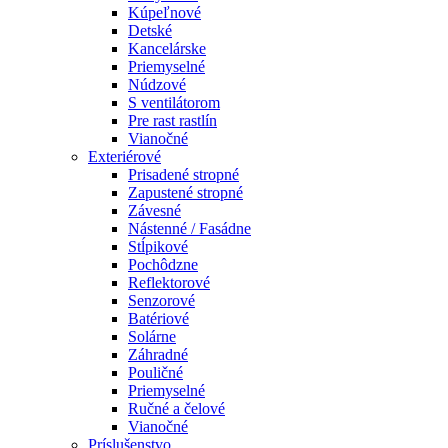
Kúpeľnové
Detské
Kancelárske
Priemyselné
Núdzové
S ventilátorom
Pre rast rastlín
Vianočné
Exteriérové
Prisadené stropné
Zapustené stropné
Závesné
Nástenné / Fasádne
Stĺpikové
Pochôdzne
Reflektorové
Senzorové
Batériové
Solárne
Záhradné
Pouličné
Priemyselné
Ručné a čelové
Vianočné
Príslušenstvo