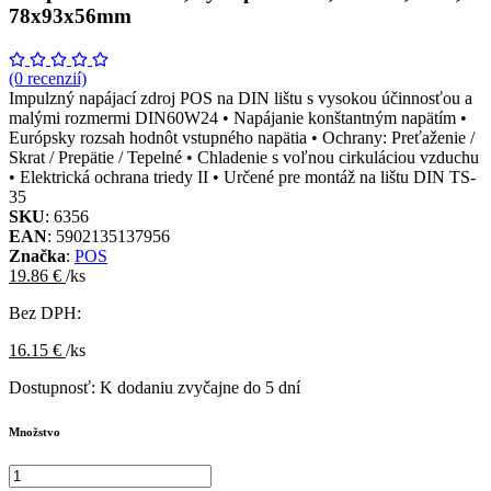
78x93x56mm
(0 recenzií)
Impulzný napájací zdroj POS na DIN lištu s vysokou účinnosťou a
malými rozmermi DIN60W24 • Napájanie konštantným napätím •
Európsky rozsah hodnôt vstupného napätia • Ochrany: Preťaženie /
Skrat / Prepätie / Tepelné • Chladenie s voľnou cirkuláciou vzduchu
• Elektrická ochrana triedy II • Určené pre montáž na lištu DIN TS-
35
SKU
: 6356
EAN
: 5902135137956
Značka
:
POS
19.86 €
/ks
Bez DPH:
16.15 €
/ks
Dostupnosť:
K dodaniu zvyčajne do 5 dní
Množstvo