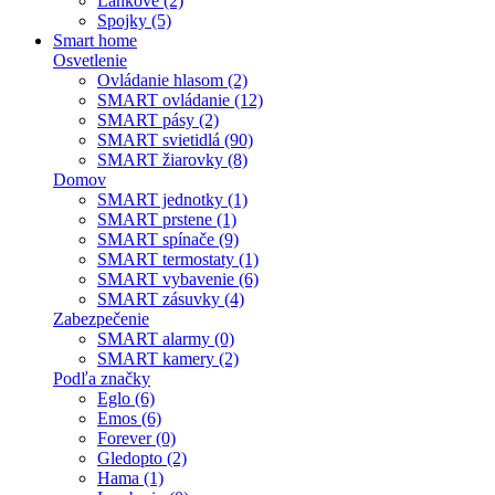
Lankové (2)
Spojky (5)
Smart home
Osvetlenie
Ovládanie hlasom (2)
SMART ovládanie (12)
SMART pásy (2)
SMART svietidlá (90)
SMART žiarovky (8)
Domov
SMART jednotky (1)
SMART prstene (1)
SMART spínače (9)
SMART termostaty (1)
SMART vybavenie (6)
SMART zásuvky (4)
Zabezpečenie
SMART alarmy (0)
SMART kamery (2)
Podľa značky
Eglo (6)
Emos (6)
Forever (0)
Gledopto (2)
Hama (1)