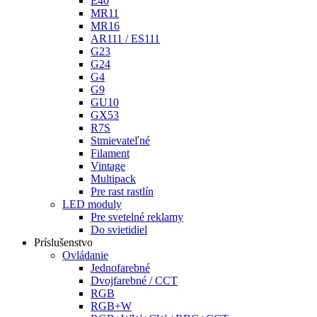
E40
MR11
MR16
AR111 / ES111
G23
G24
G4
G9
GU10
GX53
R7S
Stmievateľné
Filament
Vintage
Multipack
Pre rast rastlín
LED moduly
Pre svetelné reklamy
Do svietidiel
Príslušenstvo
Ovládanie
Jednofarebné
Dvojfarebné / CCT
RGB
RGB+W