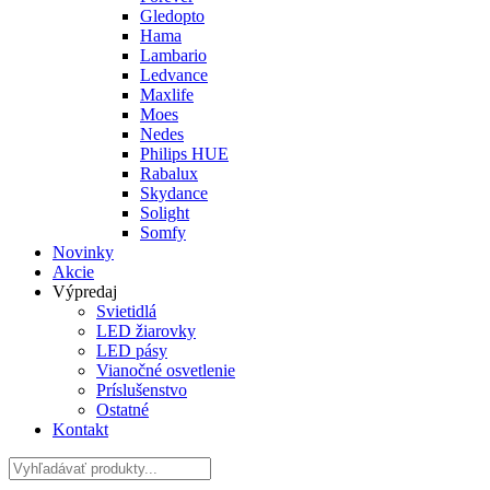
Gledopto
Hama
Lambario
Ledvance
Maxlife
Moes
Nedes
Philips HUE
Rabalux
Skydance
Solight
Somfy
Novinky
Akcie
Výpredaj
Svietidlá
LED žiarovky
LED pásy
Vianočné osvetlenie
Príslušenstvo
Ostatné
Kontakt
Hladať