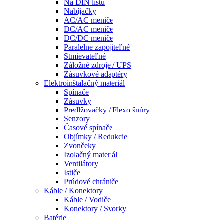
Na DIN lištu
Nabíjačky
AC/AC meniče
DC/AC meniče
DC/DC meniče
Paralelne zapojiteľné
Stmievateľné
Záložné zdroje / UPS
Zásuvkové adaptéry
Elektroinštalačný materiál
Spínače
Zásuvky
Predlžovačky / Flexo šnúry
Senzory
Časové spínače
Objímky / Redukcie
Zvončeky
Izolačný materiál
Ventilátory
Ističe
Prúdové chrániče
Káble / Konektory
Káble / Vodiče
Konektory / Svorky
Batérie