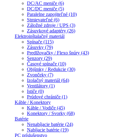
DC/AC meniče (6)
DC/DC meniče (5)
Paralelne zapojiteľné (10)
Stmievateľné (6)
Záložné zdroje / UPS (3)
Zásuvkové adaptéry (26)
Elektroinštalačný materiál
Spínače (115)
Zásuvky (79)
Predlžovačky / Flexo šnúry (43)
Senzory (29)
Časové spínače (10)
Objímky / Redukcie (30)
Zvončeky (7)
Izolačný materiál (64)
Ventilátory (1)
Ističe (0)
Prúdové chrániče (1)
Káble / Konektory
Káble / Vodiče (45)
Konektory / Svorky (68)
Batérie
Nenabíjacie batérie (24)
Nabíjacie batérie (19)
PC príslušenstvo