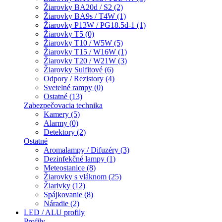
Žiarovky BA20d / S2 (2)
Žiarovky BA9s / T4W (1)
Žiarovky P13W / PG18.5d-1 (1)
Žiarovky T5 (0)
Žiarovky T10 / W5W (5)
Žiarovky T15 / W16W (1)
Žiarovky T20 / W21W (3)
Žiarovky Sulfitové (6)
Odpory / Rezistory (4)
Svetelné rampy (0)
Ostatné (13)
Zabezpečovacia technika
Kamery (5)
Alarmy (0)
Detektory (2)
Ostatné
Aromalampy / Difuzéry (3)
Dezinfekčné lampy (1)
Meteostanice (8)
Žiarovky s vláknom (25)
Žiarivky (12)
Spájkovanie (8)
Náradie (2)
LED / ALU profily
Profily