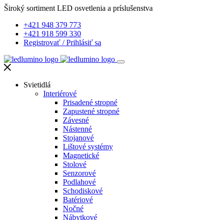
Široký sortiment LED osvetlenia a príslušenstva
+421 948 379 773
+421 918 599 330
Registrovať
/
Prihlásiť sa
Svietidlá
Interiérové
Prisadené stropné
Zapustené stropné
Závesné
Nástenné
Stojanové
Lištové systémy
Magnetické
Stolové
Senzorové
Podlahové
Schodiskové
Batériové
Nočné
Nábytkové