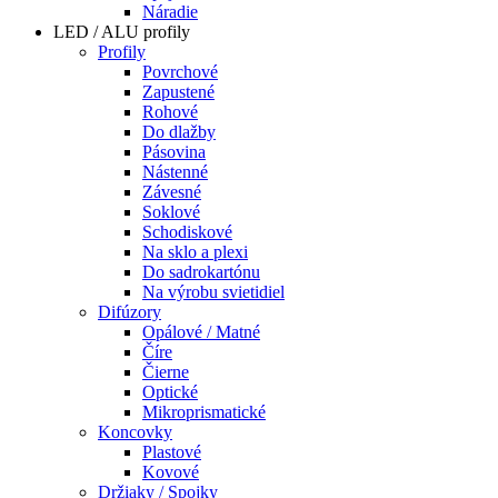
Náradie
LED / ALU profily
Profily
Povrchové
Zapustené
Rohové
Do dlažby
Pásovina
Nástenné
Závesné
Soklové
Schodiskové
Na sklo a plexi
Do sadrokartónu
Na výrobu svietidiel
Difúzory
Opálové / Matné
Číre
Čierne
Optické
Mikroprismatické
Koncovky
Plastové
Kovové
Držiaky / Spojky