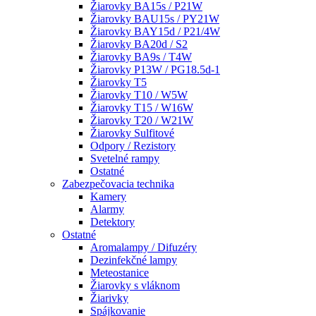
Žiarovky BA15s / P21W
Žiarovky BAU15s / PY21W
Žiarovky BAY15d / P21/4W
Žiarovky BA20d / S2
Žiarovky BA9s / T4W
Žiarovky P13W / PG18.5d-1
Žiarovky T5
Žiarovky T10 / W5W
Žiarovky T15 / W16W
Žiarovky T20 / W21W
Žiarovky Sulfitové
Odpory / Rezistory
Svetelné rampy
Ostatné
Zabezpečovacia technika
Kamery
Alarmy
Detektory
Ostatné
Aromalampy / Difuzéry
Dezinfekčné lampy
Meteostanice
Žiarovky s vláknom
Žiarivky
Spájkovanie