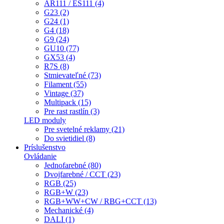
AR111 / ES111 (4)
G23 (2)
G24 (1)
G4 (18)
G9 (24)
GU10 (77)
GX53 (4)
R7S (8)
Stmievateľné (73)
Filament (55)
Vintage (37)
Multipack (15)
Pre rast rastlín (3)
LED moduly
Pre svetelné reklamy (21)
Do svietidiel (8)
Príslušenstvo
Ovládanie
Jednofarebné (80)
Dvojfarebné / CCT (23)
RGB (25)
RGB+W (23)
RGB+WW+CW / RBG+CCT (13)
Mechanické (4)
DALI (1)