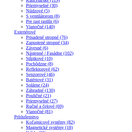
Kancelárske (119)
Priemyselné (30)
Núdzové (5)
S ventilátorom (8)
Pre rast rastlín (6)
Vianočné (140)
Exteriérové
Prisadené stropné (76)
Zapustené stropné (34)
Závesné (6)
Nástenné / Fasádne (102)
Stĺpikové (10)
Pochôdzne (8)
Reflektorové (62)
Senzorové (46)
Batériové (31)
Solárne (24)
Záhradné (130)
Pouličné (21)
Priemyselné (27)
Ručné a čelové (69)
Vianočné (81)
Príslušenstvo
Koľajnicové systémy (82)
Magnetické systémy (18)