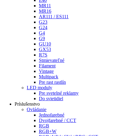
E40
MR11
MR16
AR111 / ES111
G23
G24
G4
G9
GU10
GX53
R7S
Stmievateľné
Filament
Vintage
Multipack
Pre rast rastlín
LED moduly
Pre svetelné reklamy
Do svietidiel
Príslušenstvo
Ovládanie
Jednofarebné
Dvojfarebné / CCT
RGB
RGB+W