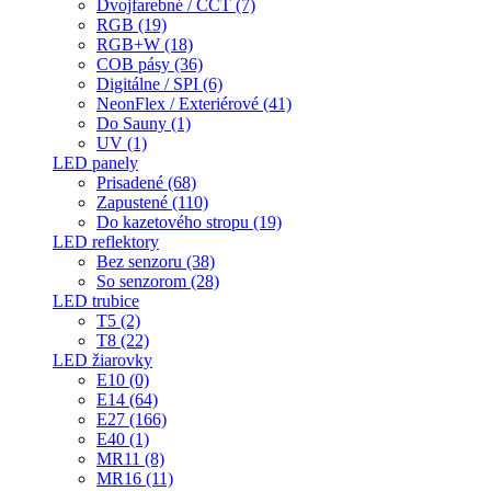
Dvojfarebné / CCT (7)
RGB (19)
RGB+W (18)
COB pásy (36)
Digitálne / SPI (6)
NeonFlex / Exteriérové (41)
Do Sauny (1)
UV (1)
LED panely
Prisadené (68)
Zapustené (110)
Do kazetového stropu (19)
LED reflektory
Bez senzoru (38)
So senzorom (28)
LED trubice
T5 (2)
T8 (22)
LED žiarovky
E10 (0)
E14 (64)
E27 (166)
E40 (1)
MR11 (8)
MR16 (11)