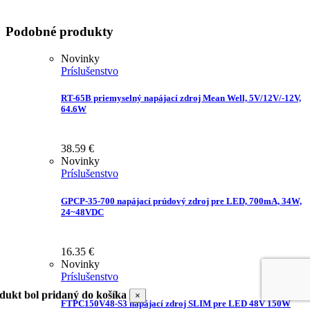
Podobné produkty
Novinky
Príslušenstvo
RT-65B priemyselný napájací zdroj Mean Well, 5V/12V/-12V,
64.6W
38.59
€
Novinky
Príslušenstvo
GPCP-35-700 napájací prúdový zdroj pre LED, 700mA, 34W,
24~48VDC
16.35
€
Novinky
Príslušenstvo
dukt bol pridaný do košíka
×
FTPC150V48-S3 napájací zdroj SLIM pre LED 48V 150W