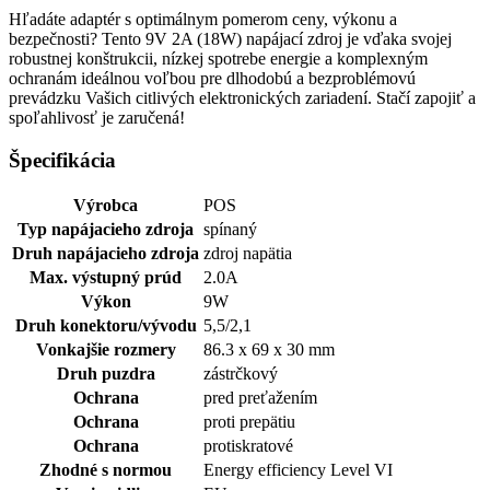
Hľadáte adaptér s optimálnym pomerom ceny, výkonu a
bezpečnosti? Tento 9V 2A (18W) napájací zdroj je vďaka svojej
robustnej konštrukcii, nízkej spotrebe energie a komplexným
ochranám ideálnou voľbou pre dlhodobú a bezproblémovú
prevádzku Vašich citlivých elektronických zariadení. Stačí zapojiť a
spoľahlivosť je zaručená!
Špecifikácia
Výrobca
POS
Typ napájacieho zdroja
spínaný
Druh napájacieho zdroja
zdroj napätia
Max. výstupný prúd
2.0A
Výkon
9W
Druh konektoru/vývodu
5,5/2,1
Vonkajšie rozmery
86.3 x 69 x 30 mm
Druh puzdra
zástrčkový
Ochrana
pred preťažením
Ochrana
proti prepätiu
Ochrana
protiskratové
Zhodné s normou
Energy efficiency Level VI