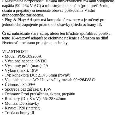
• Maximálna bezpečnosť: Vďaka univerzálnemu rozsahu vstupného
napätia (90–264 V AC) a robustným ochranám (proti preťaženiu,
skratu a prepätiu) sa nemusíte obávať poškodenia Vášho
drahocenného zariadenia.
• Plug & Play: Adaptér má kompaktné rozmery a je určený pre
jednoduché zapojenie priamo do zásuvky (trieda ochrany II).
Či už nahrádzate starý zdroj, alebo len hľadáte spoľahlivú poistku,
tento 18-wattový adaptér je efektívne riešenie s dôrazom na dlhú
životnosť a ochranu pripojenej techniky.
VLASTNOSTI:
• Model: POSC09200A
• Výstupné napätie: 9VDC
• Výstupný prúd (max.): 2A
• Výkon (max.): 18W
• Typ konektora DC: 2.1×5.5mm (rovný)
• Vstupné napätie AC: Univerzálny rozsah 90~264VAC
• Účinnosť: 85.09%
• Spotreba bez záťaže: 0.10W
• Ochrany: Proti preťaženiu, skratu, prepätiu
• Rozmery (D x Š x V): 56×28×42mm
• Montáž: Do zásuvky
• Krytie: IP20 (interiér)
• Trieda ochrany: II