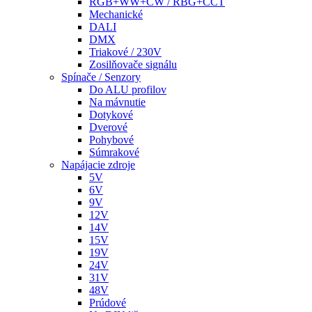
RGB+WW+CW / RBG+CCT
Mechanické
DALI
DMX
Triakové / 230V
Zosilňovače signálu
Spínače / Senzory
Do ALU profilov
Na mávnutie
Dotykové
Dverové
Pohybové
Súmrakové
Napájacie zdroje
5V
6V
9V
12V
14V
15V
19V
24V
31V
48V
Prúdové