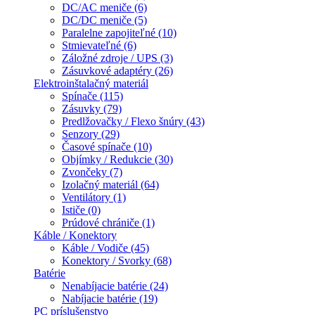
DC/AC meniče (6)
DC/DC meniče (5)
Paralelne zapojiteľné (10)
Stmievateľné (6)
Záložné zdroje / UPS (3)
Zásuvkové adaptéry (26)
Elektroinštalačný materiál
Spínače (115)
Zásuvky (79)
Predlžovačky / Flexo šnúry (43)
Senzory (29)
Časové spínače (10)
Objímky / Redukcie (30)
Zvončeky (7)
Izolačný materiál (64)
Ventilátory (1)
Ističe (0)
Prúdové chrániče (1)
Káble / Konektory
Káble / Vodiče (45)
Konektory / Svorky (68)
Batérie
Nenabíjacie batérie (24)
Nabíjacie batérie (19)
PC príslušenstvo