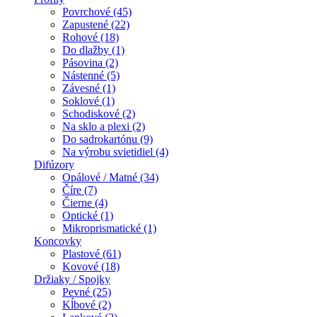
Povrchové (45)
Zapustené (22)
Rohové (18)
Do dlažby (1)
Pásovina (2)
Nástenné (5)
Závesné (1)
Soklové (1)
Schodiskové (2)
Na sklo a plexi (2)
Do sadrokartónu (9)
Na výrobu svietidiel (4)
Difúzory
Opálové / Matné (34)
Číre (7)
Čierne (4)
Optické (1)
Mikroprismatické (1)
Koncovky
Plastové (61)
Kovové (18)
Držiaky / Spojky
Pevné (25)
Kĺbové (2)