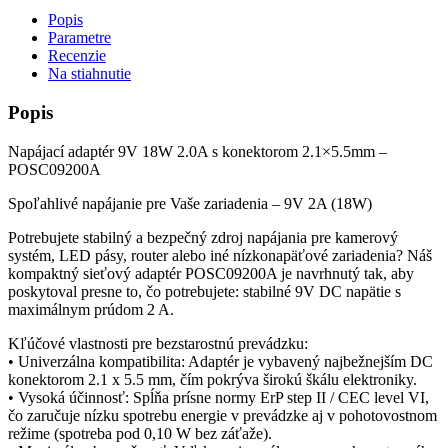
Popis
Parametre
Recenzie
Na stiahnutie
Popis
Napájací adaptér 9V 18W 2.0A s konektorom 2.1×5.5mm –
POSC09200A
Spoľahlivé napájanie pre Vaše zariadenia – 9V 2A (18W)
Potrebujete stabilný a bezpečný zdroj napájania pre kamerový
systém, LED pásy, router alebo iné nízkonapäťové zariadenia? Náš
kompaktný sieťový adaptér POSC09200A je navrhnutý tak, aby
poskytoval presne to, čo potrebujete: stabilné 9V DC napätie s
maximálnym prúdom 2 A.
Kľúčové vlastnosti pre bezstarostnú prevádzku:
• Univerzálna kompatibilita: Adaptér je vybavený najbežnejším DC
konektorom 2.1 x 5.5 mm, čím pokrýva širokú škálu elektroniky.
• Vysoká účinnosť: Spĺňa prísne normy ErP step II / CEC level VI,
čo zaručuje nízku spotrebu energie v prevádzke aj v pohotovostnom
režime (spotreba pod 0,10 W bez záťaže).