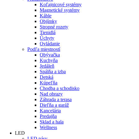
Koľajnicové systémy
Magnetické systémy
Káble
Objímky
Stropné rozety
Tienidlá
Úchyty
Ovládanie
Podľa miestností
Obývačka
Kuchyňa
Jedáleň
Spálňa a izba
Detská
Kúpeľňa
Chodba a schodisko
Nad obrazy
Záhrada a terasa
Dieľňa a garáž
Kancelária
Predajňa
Sklad a hala
Wellness
LED
LED pásy