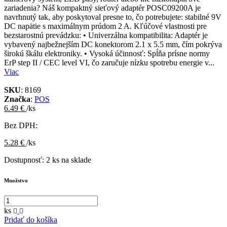
zariadenia? Náš kompaktný sieťový adaptér POSC09200A je
navrhnutý tak, aby poskytoval presne to, čo potrebujete: stabilné 9V
DC napätie s maximálnym prúdom 2 A. Kľúčové vlastnosti pre
bezstarostnú prevádzku: • Univerzálna kompatibilita: Adaptér je
vybavený najbežnejším DC konektorom 2.1 x 5.5 mm, čím pokrýva
širokú škálu elektroniky. • Vysoká účinnosť: Spĺňa prísne normy
ErP step II / CEC level VI, čo zaručuje nízku spotrebu energie v...
Viac
SKU
: 8169
Značka
:
POS
6.49 €
/ks
Bez DPH:
5.28 €
/ks
Dostupnosť:
2 ks na sklade
Množstvo
ks
Pridať do košíka