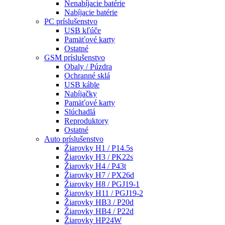
Nenabíjacie batérie
Nabíjacie batérie
PC príslušenstvo
USB kľúče
Pamäťové karty
Ostatné
GSM príslušenstvo
Obaly / Púzdra
Ochranné sklá
USB káble
Nabíjačky
Pamäťové karty
Slúchadlá
Reproduktory
Ostatné
Auto príslušenstvo
Žiarovky H1 / P14.5s
Žiarovky H3 / PK22s
Žiarovky H4 / P43t
Žiarovky H7 / PX26d
Žiarovky H8 / PGJ19-1
Žiarovky H11 / PGJ19-2
Žiarovky HB3 / P20d
Žiarovky HB4 / P22d
Žiarovky HP24W