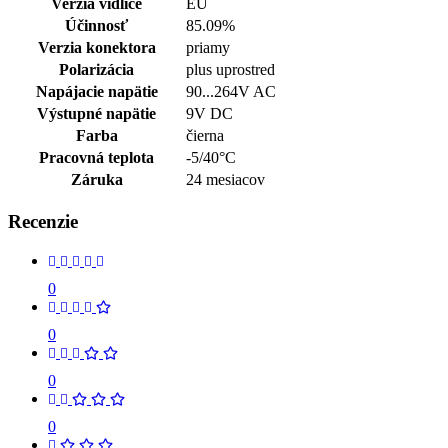
Verzia vidlice
EU
Účinnosť
85.09%
Verzia konektora
priamy
Polarizácia
plus uprostred
Napájacie napätie
90...264V AC
Výstupné napätie
9V DC
Farba
čierna
Pracovná teplota
-5/40°C
Záruka
24 mesiacov
Recenzie
0
0
0
0