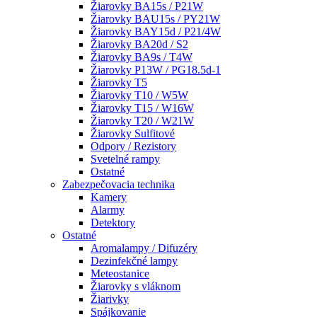
Žiarovky BA15s / P21W
Žiarovky BAU15s / PY21W
Žiarovky BAY15d / P21/4W
Žiarovky BA20d / S2
Žiarovky BA9s / T4W
Žiarovky P13W / PG18.5d-1
Žiarovky T5
Žiarovky T10 / W5W
Žiarovky T15 / W16W
Žiarovky T20 / W21W
Žiarovky Sulfitové
Odpory / Rezistory
Svetelné rampy
Ostatné
Zabezpečovacia technika
Kamery
Alarmy
Detektory
Ostatné
Aromalampy / Difuzéry
Dezinfekčné lampy
Meteostanice
Žiarovky s vláknom
Žiarivky
Spájkovanie