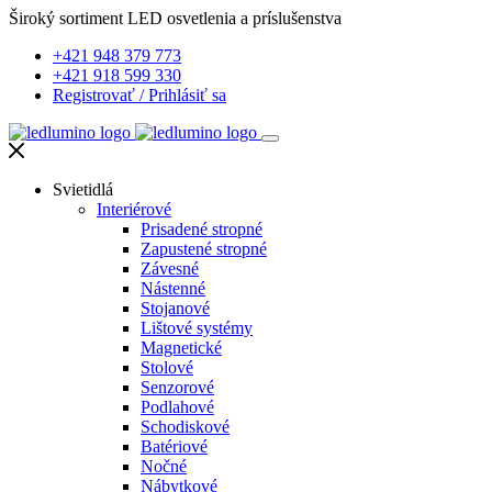
Široký sortiment LED osvetlenia a príslušenstva
+421 948 379 773
+421 918 599 330
Registrovať
/
Prihlásiť sa
Svietidlá
Interiérové
Prisadené stropné
Zapustené stropné
Závesné
Nástenné
Stojanové
Lištové systémy
Magnetické
Stolové
Senzorové
Podlahové
Schodiskové
Batériové
Nočné
Nábytkové