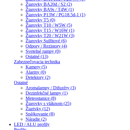
Žiarovky BA20d / S2 (2)
Žiarovky BA9s / T4W (1)
Žiarovky P13W / PG18.5d-1 (1)
Žiarovky T5 (0)
Žiarovky T10 / W5W (5)
Žiarovky T15 / W16W (1)
Žiarovky T20 / W21W (3)
Žiarovky Sulfitové (6)
Odpory / Rezistory (4)
Svetelné rampy (0)
Ostatné (13)
Zabezpečovacia technika
Kamery (5)
Alarmy (0)
Detektory (2)
Ostatné
Aromalampy / Difuzéry (3)
Dezinfekčné lampy (1)
Meteostanice (8)
Žiarovky s vláknom (25)
Žiarivky (12)
Spájkovanie (8)
Náradie (2)
LED / ALU profily
Profily