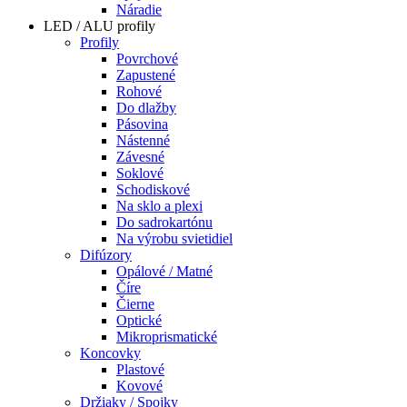
Náradie
LED / ALU profily
Profily
Povrchové
Zapustené
Rohové
Do dlažby
Pásovina
Nástenné
Závesné
Soklové
Schodiskové
Na sklo a plexi
Do sadrokartónu
Na výrobu svietidiel
Difúzory
Opálové / Matné
Číre
Čierne
Optické
Mikroprismatické
Koncovky
Plastové
Kovové
Držiaky / Spojky