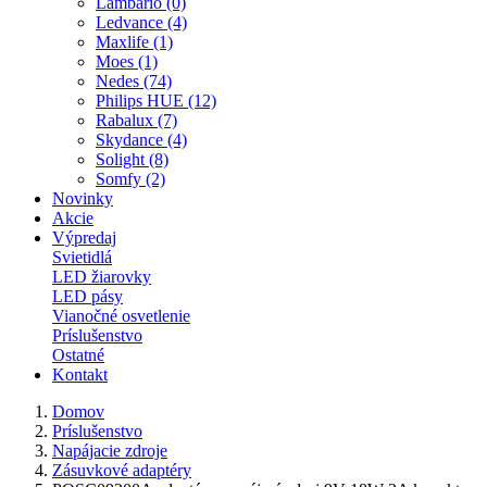
Lambario (0)
Ledvance (4)
Maxlife (1)
Moes (1)
Nedes (74)
Philips HUE (12)
Rabalux (7)
Skydance (4)
Solight (8)
Somfy (2)
Novinky
Akcie
Výpredaj
Svietidlá
LED žiarovky
LED pásy
Vianočné osvetlenie
Príslušenstvo
Ostatné
Kontakt
Domov
Príslušenstvo
Napájacie zdroje
Zásuvkové adaptéry