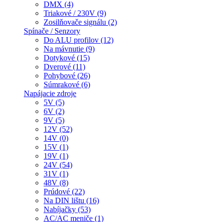
DMX (4)
Triakové / 230V (9)
Zosilňovače signálu (2)
Spínače / Senzory
Do ALU profilov (12)
Na mávnutie (9)
Dotykové (15)
Dverové (11)
Pohybové (26)
Súmrakové (6)
Napájacie zdroje
5V (5)
6V (2)
9V (5)
12V (52)
14V (0)
15V (1)
19V (1)
24V (54)
31V (1)
48V (8)
Prúdové (22)
Na DIN lištu (16)
Nabíjačky (53)
AC/AC meniče (1)