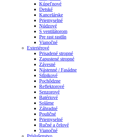
Kúpeľnové
Detské
Kancelárske
Priemyselné
Núdzové
S ventilátorom
Pre rast rastlín
Vianočné
Exteriérové
Prisadené stropné
Zapustené stropné
Závesné
Nástenné / Fasádne
Stĺpikové
Pochôdzne
Reflektorové
Senzorové
Batériové
Solárne
Záhradné
Pouličné
Priemyselné
Ručné a čelové
Vianočné
Príslušenstvo