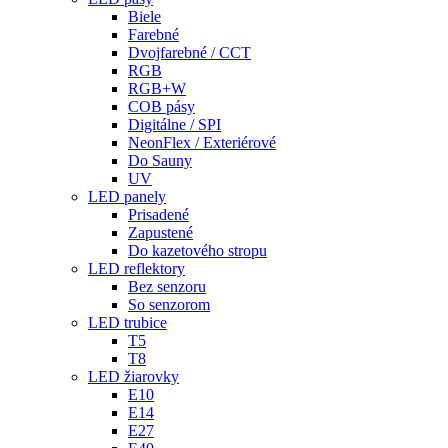
Biele
Farebné
Dvojfarebné / CCT
RGB
RGB+W
COB pásy
Digitálne / SPI
NeonFlex / Exteriérové
Do Sauny
UV
LED panely
Prisadené
Zapustené
Do kazetového stropu
LED reflektory
Bez senzoru
So senzorom
LED trubice
T5
T8
LED žiarovky
E10
E14
E27