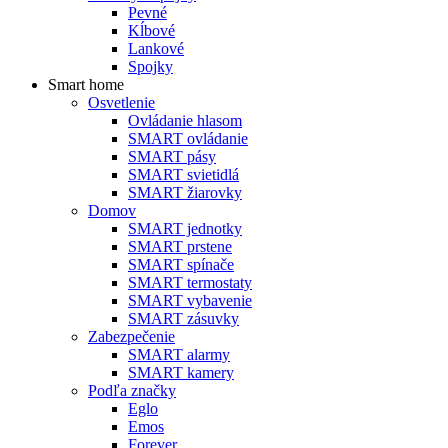
Pevné
Kĺbové
Lankové
Spojky
Smart home
Osvetlenie
Ovládanie hlasom
SMART ovládanie
SMART pásy
SMART svietidlá
SMART žiarovky
Domov
SMART jednotky
SMART prstene
SMART spínače
SMART termostaty
SMART vybavenie
SMART zásuvky
Zabezpečenie
SMART alarmy
SMART kamery
Podľa značky
Eglo
Emos
Forever