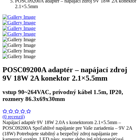
POSC09200A adaptér – napájací zdroj 9V 18W 2A konektor
2.1×5.5mm
POSC09200A adaptér – napájací zdroj
9V 18W 2A konektor 2.1×5.5mm
vstup 90~264VAC, prívodný kábel 1.5m, IP20,
rozmery 86.3x69x30mm
(0 recenzií)
Napájací adaptér 9V 18W 2.0A s konektorom 2.1×5.5mm –
POSC09200A Spoľahlivé napájanie pre Vaše zariadenia – 9V 2A
(18W) Potrebujete stabilný a bezpečný zdroj napájania pre
kamerový systém, LED pásy, router alebo iné nízkonapäťové