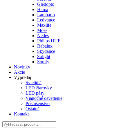
Gledopto
Hama
Lambario
Ledvance
Maxlife
Moes
Nedes
Philips HUE
Rabalux
Skydance
Solight
Somfy
Novinky
Akcie
Výpredaj
Svietidlá
LED žiarovky
LED pásy
Vianočné osvetlenie
Príslušenstvo
Ostatné
Kontakt
Hladať