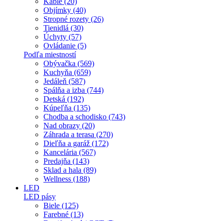
Káble (20)
Objímky (40)
Stropné rozety (26)
Tienidlá (30)
Úchyty (57)
Ovládanie (5)
Podľa miestností
Obývačka (569)
Kuchyňa (659)
Jedáleň (587)
Spálňa a izba (744)
Detská (192)
Kúpeľňa (135)
Chodba a schodisko (743)
Nad obrazy (20)
Záhrada a terasa (270)
Dieľňa a garáž (172)
Kancelária (567)
Predajňa (143)
Sklad a hala (89)
Wellness (188)
LED
LED pásy
Biele (125)
Farebné (13)