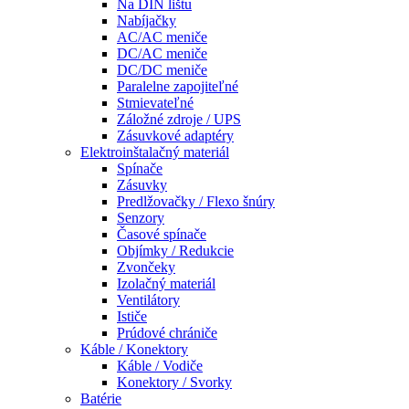
Na DIN lištu
Nabíjačky
AC/AC meniče
DC/AC meniče
DC/DC meniče
Paralelne zapojiteľné
Stmievateľné
Záložné zdroje / UPS
Zásuvkové adaptéry
Elektroinštalačný materiál
Spínače
Zásuvky
Predlžovačky / Flexo šnúry
Senzory
Časové spínače
Objímky / Redukcie
Zvončeky
Izolačný materiál
Ventilátory
Ističe
Prúdové chrániče
Káble / Konektory
Káble / Vodiče
Konektory / Svorky
Batérie