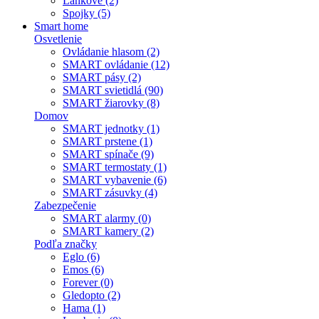
Lankové (2)
Spojky (5)
Smart home
Osvetlenie
Ovládanie hlasom (2)
SMART ovládanie (12)
SMART pásy (2)
SMART svietidlá (90)
SMART žiarovky (8)
Domov
SMART jednotky (1)
SMART prstene (1)
SMART spínače (9)
SMART termostaty (1)
SMART vybavenie (6)
SMART zásuvky (4)
Zabezpečenie
SMART alarmy (0)
SMART kamery (2)
Podľa značky
Eglo (6)
Emos (6)
Forever (0)
Gledopto (2)
Hama (1)