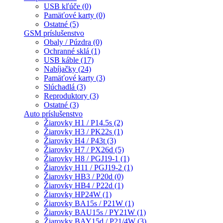
USB kľúče (0)
Pamäťové karty (0)
Ostatné (5)
GSM príslušenstvo
Obaly / Púzdra (0)
Ochranné sklá (1)
USB káble (17)
Nabíjačky (24)
Pamäťové karty (3)
Slúchadlá (3)
Reproduktory (3)
Ostatné (3)
Auto príslušenstvo
Žiarovky H1 / P14.5s (2)
Žiarovky H3 / PK22s (1)
Žiarovky H4 / P43t (3)
Žiarovky H7 / PX26d (5)
Žiarovky H8 / PGJ19-1 (1)
Žiarovky H11 / PGJ19-2 (1)
Žiarovky HB3 / P20d (0)
Žiarovky HB4 / P22d (1)
Žiarovky HP24W (1)
Žiarovky BA15s / P21W (1)
Žiarovky BAU15s / PY21W (1)
Žiarovky BAY15d / P21/4W (3)