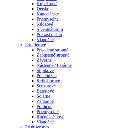
Kúpeľnové
Detské
Kancelárske
Priemyselné
Núdzové
S ventilátorom
Pre rast rastlín
Vianočné
Exteriérové
Prisadené stropné
Zapustené stropné
Závesné
Nástenné / Fasádne
Stĺpikové
Pochôdzne
Reflektorové
Senzorové
Batériové
Solárne
Záhradné
Pouličné
Priemyselné
Ručné a čelové
Vianočné
Príslušenstvo