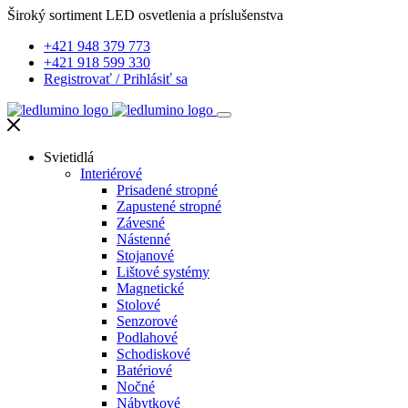
Široký sortiment LED osvetlenia a príslušenstva
+421 948 379 773
+421 918 599 330
Registrovať
/
Prihlásiť sa
Svietidlá
Interiérové
Prisadené stropné
Zapustené stropné
Závesné
Nástenné
Stojanové
Lištové systémy
Magnetické
Stolové
Senzorové
Podlahové
Schodiskové
Batériové
Nočné
Nábytkové