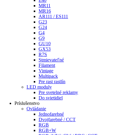
E40
MR11
MR16
AR111 / ES111
G23
G24
G4
G9
GU10
GX53
R7S
Stmievateľné
Filament
Vintage
Multipack
Pre rast rastlín
LED moduly
Pre svetelné reklamy
Do svietidiel
Príslušenstvo
Ovládanie
Jednofarebné
Dvojfarebné / CCT
RGB
RGB+W