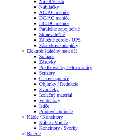
Na DIN lištu
Nabíjačky
AC/AC meniče
DC/AC meniče
DC/DC meniče
Paralelne zapojiteľné
Stmievateľné
Záložné zdroje / UPS
Zásuvkové adaptéry
Elektroinštalačný materiál
Spínače
Zásuvky
Predlžovačky / Flexo šnúry
Senzory
Časové spínače
Objímky / Redukcie
Zvončeky
Izolačný materiál
Ventilátory
Ističe
Prúdové chrániče
Káble / Konektory
Káble / Vodiče
Konektory / Svorky
Batérie