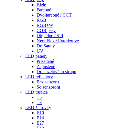
Biele
Farebné
Dvojfarebné / CCT
RGB
RGB+W
COB pásy
Digitálne / SPI
NeonFlex / Exteriérové
Do Sauny
UV
LED panely
Prisadené
Zapustené
Do kazetového stropu
LED reflektory
Bez senzoru
So senzorom
LED trubice
T5
T8
LED žiarovky
E10
E14
E27