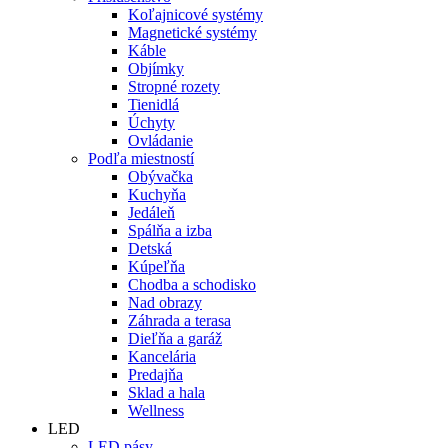
Koľajnicové systémy
Magnetické systémy
Káble
Objímky
Stropné rozety
Tienidlá
Úchyty
Ovládanie
Podľa miestností
Obývačka
Kuchyňa
Jedáleň
Spálňa a izba
Detská
Kúpeľňa
Chodba a schodisko
Nad obrazy
Záhrada a terasa
Dieľňa a garáž
Kancelária
Predajňa
Sklad a hala
Wellness
LED
LED pásy