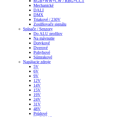
RGB+WW+CW / RBG+CCT
Mechanické
DALI
DMX
Triakové / 230V
Zosilňovače signálu
Spínače / Senzory
Do ALU profilov
Na mávnutie
Dotykové
Dverové
Pohybové
Súmrakové
Napájacie zdroje
5V
6V
9V
12V
14V
15V
19V
24V
31V
48V
Prúdové