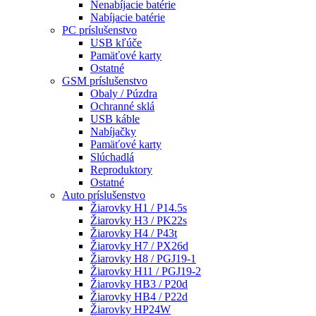
Nenabíjacie batérie
Nabíjacie batérie
PC príslušenstvo
USB kľúče
Pamäťové karty
Ostatné
GSM príslušenstvo
Obaly / Púzdra
Ochranné sklá
USB káble
Nabíjačky
Pamäťové karty
Slúchadlá
Reproduktory
Ostatné
Auto príslušenstvo
Žiarovky H1 / P14.5s
Žiarovky H3 / PK22s
Žiarovky H4 / P43t
Žiarovky H7 / PX26d
Žiarovky H8 / PGJ19-1
Žiarovky H11 / PGJ19-2
Žiarovky HB3 / P20d
Žiarovky HB4 / P22d
Žiarovky HP24W