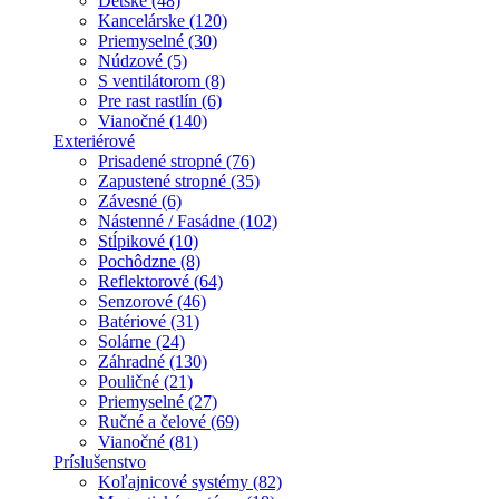
Detské (48)
Kancelárske (120)
Priemyselné (30)
Núdzové (5)
S ventilátorom (8)
Pre rast rastlín (6)
Vianočné (140)
Exteriérové
Prisadené stropné (76)
Zapustené stropné (35)
Závesné (6)
Nástenné / Fasádne (102)
Stĺpikové (10)
Pochôdzne (8)
Reflektorové (64)
Senzorové (46)
Batériové (31)
Solárne (24)
Záhradné (130)
Pouličné (21)
Priemyselné (27)
Ručné a čelové (69)
Vianočné (81)
Príslušenstvo
Koľajnicové systémy (82)