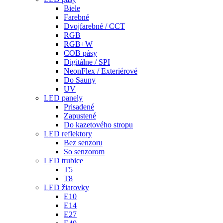
Biele
Farebné
Dvojfarebné / CCT
RGB
RGB+W
COB pásy
Digitálne / SPI
NeonFlex / Exteriérové
Do Sauny
UV
LED panely
Prisadené
Zapustené
Do kazetového stropu
LED reflektory
Bez senzoru
So senzorom
LED trubice
T5
T8
LED žiarovky
E10
E14
E27