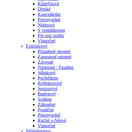
Kúpeľnové
Detské
Kancelárske
Priemyselné
Núdzové
S ventilátorom
Pre rast rastlín
Vianočné
Exteriérové
Prisadené stropné
Zapustené stropné
Závesné
Nástenné / Fasádne
Stĺpikové
Pochôdzne
Reflektorové
Senzorové
Batériové
Solárne
Záhradné
Pouličné
Priemyselné
Ručné a čelové
Vianočné
Príslušenstvo