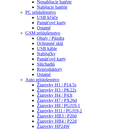
Nenabíjacie batérie
Nabíjacie batérie
PC príslušenstvo
USB kľúče
Pamäťové karty
Ostatné
GSM príslušenstvo
Obaly / Púzdra
Ochranné sklá
USB káble
Nabíjačky
Pamäťové karty
Slúchadlá
Reproduktory
Ostatné
Auto príslušenstvo
Žiarovky H1 / P14.5s
Žiarovky H3 / PK22s
Žiarovky H4 / P43t
Žiarovky H7 / PX26d
Žiarovky H8 / PGJ19-1
Žiarovky H11 / PGJ19-2
Žiarovky HB3 / P20d
Žiarovky HB4 / P22d
Žiarovky HP24W