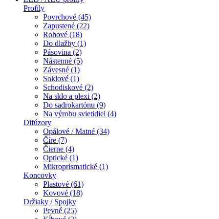
Profily
Povrchové (45)
Zapustené (22)
Rohové (18)
Do dlažby (1)
Pásovina (2)
Nástenné (5)
Závesné (1)
Soklové (1)
Schodiskové (2)
Na sklo a plexi (2)
Do sadrokartónu (9)
Na výrobu svietidiel (4)
Difúzory
Opálové / Matné (34)
Číre (7)
Čierne (4)
Optické (1)
Mikroprismatické (1)
Koncovky
Plastové (61)
Kovové (18)
Držiaky / Spojky
Pevné (25)