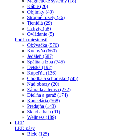
Magnetické systémy (18)
Káble (20)
Objímky (40)
Stropné rozety (26)
Tienidlá (29)
Úchyty (58)
Ovládanie (5)
Podľa miestností
Obývačka (570)
Kuchyňa (660)
Jedáleň (587)
Spálňa a izba (745)
Detská (192)
Kúpeľňa (136)
Chodba a schodisko (745)
Nad obrazy (20)
Záhrada a terasa (272)
Dieľňa a garáž (174)
Kancelária (568)
Predajňa (143)
Sklad a hala (91)
Wellness (189)
LED
LED pásy
Biele (125)