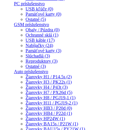
PC príslušenstvo
USB kľúče (0)
Pamäťové karty (0)
Ostatné (5)
GSM príslušenstvo
Obaly / Púzdra (0)
Ochranné sklá (1)
USB káble (17)
Nabíjačky (24)
Pamäťové karty (3)
Slúchadlá (3)
Reproduktory (3)
Ostatné (3)
Auto príslušenstvo
Žiarovky H1 / P14.5s (2)
Žiarovky H3 / PK22s (1)
Žiarovky H4 / P43t (3)
Žiarovky H7 / PX26d (5)
Žiarovky H8 / PGJ19-1 (1)
Žiarovky H11 / PGJ19-2 (1)
Žiarovky HB3 / P20d (0)
Žiarovky HB4 / P22d (1)
Žiarovky HP24W (1)
Žiarovky BA15s / P21W (1)
Žiarovky BAU15s / PY21W (1)