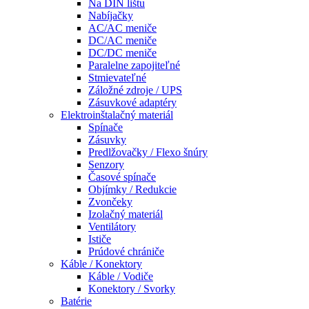
Na DIN lištu
Nabíjačky
AC/AC meniče
DC/AC meniče
DC/DC meniče
Paralelne zapojiteľné
Stmievateľné
Záložné zdroje / UPS
Zásuvkové adaptéry
Elektroinštalačný materiál
Spínače
Zásuvky
Predlžovačky / Flexo šnúry
Senzory
Časové spínače
Objímky / Redukcie
Zvončeky
Izolačný materiál
Ventilátory
Ističe
Prúdové chrániče
Káble / Konektory
Káble / Vodiče
Konektory / Svorky
Batérie