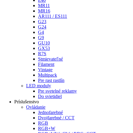
E40
MR11
MR16
AR111 / ES111
G23
G24
G4
G9
GU10
GX53
R7S
Stmievateľné
Filament
Vintage
Multipack
Pre rast rastlín
LED moduly
Pre svetelné reklamy
Do svietidiel
Príslušenstvo
Ovládanie
Jednofarebné
Dvojfarebné / CCT
RGB
RGB+W