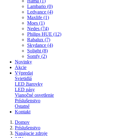
Hama (1)
Lambario (0)
Ledvance (4)
Maxlife (1)
Moes (1)
Nedes (74)
Philips HUE (12)
Rabalux (7)
Skydance (4)
Solight (8)
Somfy (2)
Novinky
Akcie
Výpredaj
Svietidlá
LED žiarovky
LED pásy
Vianočné osvetlenie
Príslušenstvo
Ostatné
Kontakt
Domov
Príslušenstvo
Napájacie zdroje