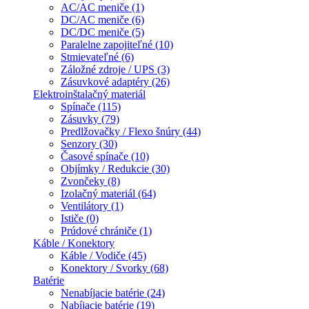
AC/AC meniče (1)
DC/AC meniče (6)
DC/DC meniče (5)
Paralelne zapojiteľné (10)
Stmievateľné (6)
Záložné zdroje / UPS (3)
Zásuvkové adaptéry (26)
Elektroinštalačný materiál
Spínače (115)
Zásuvky (79)
Predlžovačky / Flexo šnúry (44)
Senzory (30)
Časové spínače (10)
Objímky / Redukcie (30)
Zvončeky (8)
Izolačný materiál (64)
Ventilátory (1)
Ističe (0)
Prúdové chrániče (1)
Káble / Konektory
Káble / Vodiče (45)
Konektory / Svorky (68)
Batérie
Nenabíjacie batérie (24)
Nabíjacie batérie (19)