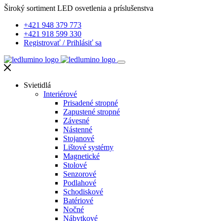
Široký sortiment LED osvetlenia a príslušenstva
+421 948 379 773
+421 918 599 330
Registrovať
/
Prihlásiť sa
Svietidlá
Interiérové
Prisadené stropné
Zapustené stropné
Závesné
Nástenné
Stojanové
Lištové systémy
Magnetické
Stolové
Senzorové
Podlahové
Schodiskové
Batériové
Nočné
Nábytkové