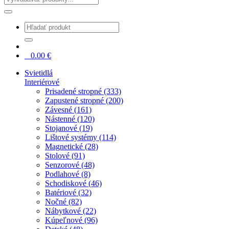
0
0.00
€
Svietidlá
Interiérové
Prisadené stropné (333)
Zapustené stropné (200)
Závesné (161)
Nástenné (120)
Stojanové (19)
Lištové systémy (114)
Magnetické (28)
Stolové (91)
Senzorové (48)
Podlahové (8)
Schodiskové (46)
Batériové (32)
Nočné (82)
Nábytkové (22)
Kúpeľnové (96)