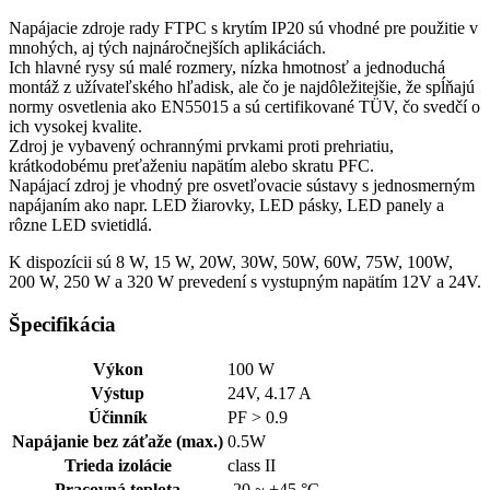
Napájacie zdroje rady FTPC s krytím IP20 sú vhodné pre použitie v
mnohých, aj tých najnáročnejších aplikáciách.
Ich hlavné rysy sú malé rozmery, nízka hmotnosť a jednoduchá
montáž z užívateľského hľadisk, ale čo je najdôležitejšie, že spĺňajú
normy osvetlenia ako EN55015 a sú certifikované TÜV, čo svedčí o
ich vysokej kvalite.
Zdroj je vybavený ochrannými prvkami proti prehriatiu,
krátkodobému preťaženiu napätím alebo skratu PFC.
Napájací zdroj je vhodný pre osvetľovacie sústavy s jednosmerným
napájaním ako napr. LED žiarovky, LED pásky, LED panely a
rôzne LED svietidlá.
K dispozícii sú 8 W, 15 W, 20W, 30W, 50W, 60W, 75W, 100W,
200 W, 250 W a 320 W prevedení s vystupným napätím 12V a 24V.
Špecifikácia
Výkon
100 W
Výstup
24V, 4.17 A
Účinník
PF > 0.9
Napájanie bez záťaže (max.)
0.5W
Trieda izolácie
class II
Pracovná teplota
-20 ~ +45 °C