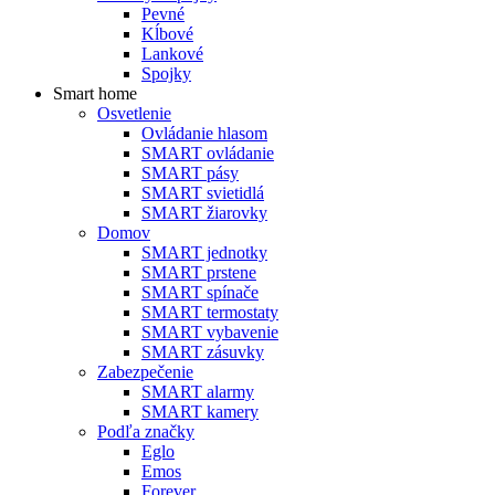
Pevné
Kĺbové
Lankové
Spojky
Smart home
Osvetlenie
Ovládanie hlasom
SMART ovládanie
SMART pásy
SMART svietidlá
SMART žiarovky
Domov
SMART jednotky
SMART prstene
SMART spínače
SMART termostaty
SMART vybavenie
SMART zásuvky
Zabezpečenie
SMART alarmy
SMART kamery
Podľa značky
Eglo
Emos
Forever