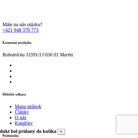
osobných údajov za účelom marketingu. Bližšie informácie nájdete
TU
Máte na nás otázku?
+421 948 379 773
Kamenná predajňa
Robotnícka 11591/1J 036 01 Martin
Dôležité odkazy
Mapa stránok
Články
O nás
Katalógy
dukt bol pridaný do košíka
×
Podmienky