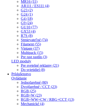
MR16 (11)
AR111 / ES111 (4)
G23 (2)
G24 (1)
G4 (18)
G9 (24)
GU10 (77)
GX53 (4)
R7S (8)
Stmievateľné (74)
Filament (55)
Vintage (37)
Multipack (15)
Pre rast rastlín (3)
LED moduly
Pre svetelné reklamy (21)
Do svietidiel (8)
Príslušenstvo
Ovládanie
Jednofarebné (80)
Dvojfarebné / CCT (23)
RGB (25)
RGB+W (23)
RGB+WW+CW / RBG+CCT (13)
Mechanické (4)