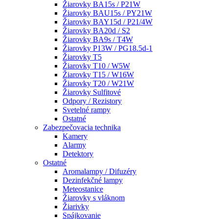
Žiarovky BA15s / P21W
Žiarovky BAU15s / PY21W
Žiarovky BAY15d / P21/4W
Žiarovky BA20d / S2
Žiarovky BA9s / T4W
Žiarovky P13W / PG18.5d-1
Žiarovky T5
Žiarovky T10 / W5W
Žiarovky T15 / W16W
Žiarovky T20 / W21W
Žiarovky Sulfitové
Odpory / Rezistory
Svetelné rampy
Ostatné
Zabezpečovacia technika
Kamery
Alarmy
Detektory
Ostatné
Aromalampy / Difuzéry
Dezinfekčné lampy
Meteostanice
Žiarovky s vláknom
Žiarivky
Spájkovanie