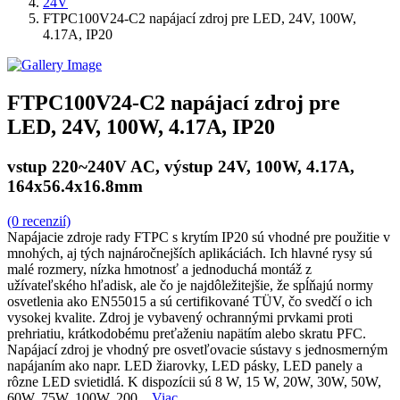
24V
FTPC100V24-C2 napájací zdroj pre LED, 24V, 100W,
4.17A, IP20
FTPC100V24-C2 napájací zdroj pre
LED, 24V, 100W, 4.17A, IP20
vstup 220~240V AC, výstup 24V, 100W, 4.17A,
164x56.4x16.8mm
(0 recenzií)
Napájacie zdroje rady FTPC s krytím IP20 sú vhodné pre použitie v
mnohých, aj tých najnáročnejších aplikáciách. Ich hlavné rysy sú
malé rozmery, nízka hmotnosť a jednoduchá montáž z
užívateľského hľadisk, ale čo je najdôležitejšie, že spĺňajú normy
osvetlenia ako EN55015 a sú certifikované TÜV, čo svedčí o ich
vysokej kvalite. Zdroj je vybavený ochrannými prvkami proti
prehriatiu, krátkodobému preťaženiu napätím alebo skratu PFC.
Napájací zdroj je vhodný pre osvetľovacie sústavy s jednosmerným
napájaním ako napr. LED žiarovky, LED pásky, LED panely a
rôzne LED svietidlá. K dispozícii sú 8 W, 15 W, 20W, 30W, 50W,
60W, 75W, 100W, 200...
Viac