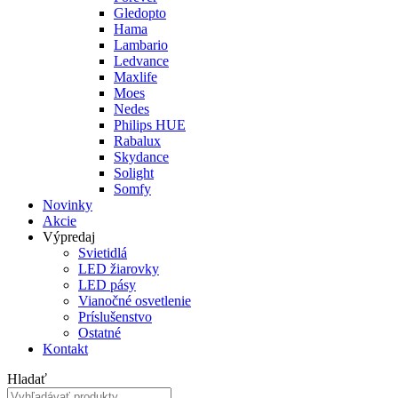
Gledopto
Hama
Lambario
Ledvance
Maxlife
Moes
Nedes
Philips HUE
Rabalux
Skydance
Solight
Somfy
Novinky
Akcie
Výpredaj
Svietidlá
LED žiarovky
LED pásy
Vianočné osvetlenie
Príslušenstvo
Ostatné
Kontakt
Hladať