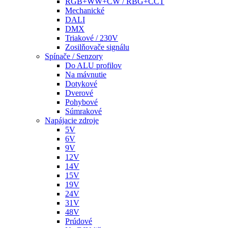
RGB+WW+CW / RBG+CCT
Mechanické
DALI
DMX
Triakové / 230V
Zosilňovače signálu
Spínače / Senzory
Do ALU profilov
Na mávnutie
Dotykové
Dverové
Pohybové
Súmrakové
Napájacie zdroje
5V
6V
9V
12V
14V
15V
19V
24V
31V
48V
Prúdové