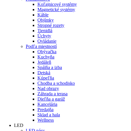
Koľajnicové systémy
Magnetické systémy
Káble
Objímky
Stropné rozety
Tienidlá
Úchyty
Ovládanie
Podľa miestností
Obývačka
Kuchyňa
Jedáleň
Spálňa a izba
Detská
Kúpeľňa
Chodba a schodisko
Nad obrazy
Záhrada a terasa
Dieľňa a garáž
Kancelária
Predajňa
Sklad a hala
Wellness
LED
LED pásy