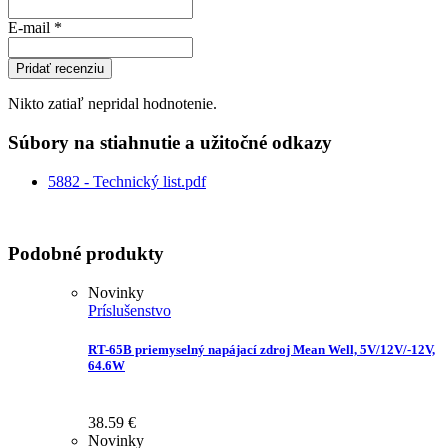
E-mail
*
Pridať recenziu
Nikto zatiaľ nepridal hodnotenie.
Súbory na stiahnutie a užitočné odkazy
5882 - Technický list.pdf
Podobné produkty
Novinky
Príslušenstvo
RT-65B priemyselný napájací zdroj Mean Well, 5V/12V/-12V,
64.6W
38.59
€
Novinky