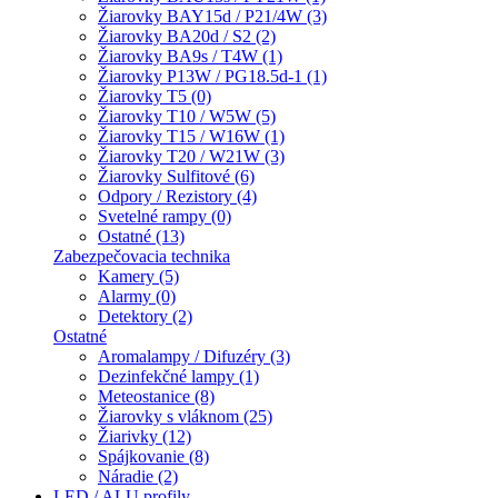
Žiarovky BAY15d / P21/4W (3)
Žiarovky BA20d / S2 (2)
Žiarovky BA9s / T4W (1)
Žiarovky P13W / PG18.5d-1 (1)
Žiarovky T5 (0)
Žiarovky T10 / W5W (5)
Žiarovky T15 / W16W (1)
Žiarovky T20 / W21W (3)
Žiarovky Sulfitové (6)
Odpory / Rezistory (4)
Svetelné rampy (0)
Ostatné (13)
Zabezpečovacia technika
Kamery (5)
Alarmy (0)
Detektory (2)
Ostatné
Aromalampy / Difuzéry (3)
Dezinfekčné lampy (1)
Meteostanice (8)
Žiarovky s vláknom (25)
Žiarivky (12)
Spájkovanie (8)
Náradie (2)
LED / ALU profily