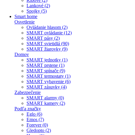
Kĺbové (2)
Lankové (2)
Spojky (5)
Smart home
Osvetlenie
Ovládanie hlasom (2)
SMART ovládanie (12)
SMART pásy (2)
SMART svietidlá (90)
SMART žiarovky (9)
Domov
SMART jednotky (1)
SMART prstene (1)
SMART spínače (9)
SMART termostaty (1)
SMART vybavenie (6)
SMART zásuvky (4)
Zabezpečenie
SMART alarmy (0)
SMART kamery (2)
Podľa značky
Eglo (6)
Emos (7)
Forever (0)
Gledopto (2)