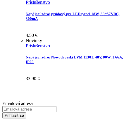
Príslušenstvo
Napájací zdroj prúdový pre LED panel 18W, 39~57VDC,
300mA
4.50
€
Novinky
Príslušenstvo
Napájací zdroj Nowodvorski LVM 11301, 48V, 80W, 1.66A,
IP20
33.90
€
Prihláste sa na odber Newsletter-u
Emailová adresa
Prihlásiť sa
Zadaním svojej emailovej adresy súhlasíte so spracúvaním Vašich