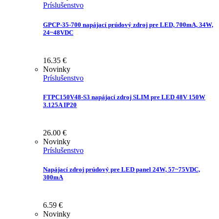
Príslušenstvo
GPCP-35-700 napájací prúdový zdroj pre LED, 700mA, 34W,
24~48VDC
16.35
€
Novinky
Príslušenstvo
FTPC150V48-S3 napájací zdroj SLIM pre LED 48V 150W
3.125A IP20
26.00
€
Novinky
Príslušenstvo
Napájací zdroj prúdový pre LED panel 24W, 57~75VDC,
300mA
6.59
€
Novinky