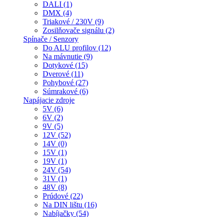
DALI (1)
DMX (4)
Triakové / 230V (9)
Zosilňovače signálu (2)
Spínače / Senzory
Do ALU profilov (12)
Na mávnutie (9)
Dotykové (15)
Dverové (11)
Pohybové (27)
Súmrakové (6)
Napájacie zdroje
5V (6)
6V (2)
9V (5)
12V (52)
14V (0)
15V (1)
19V (1)
24V (54)
31V (1)
48V (8)
Prúdové (22)
Na DIN lištu (16)
Nabíjačky (54)