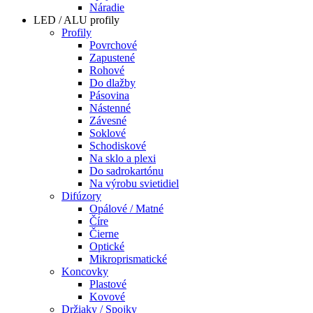
Náradie
LED / ALU profily
Profily
Povrchové
Zapustené
Rohové
Do dlažby
Pásovina
Nástenné
Závesné
Soklové
Schodiskové
Na sklo a plexi
Do sadrokartónu
Na výrobu svietidiel
Difúzory
Opálové / Matné
Číre
Čierne
Optické
Mikroprismatické
Koncovky
Plastové
Kovové
Držiaky / Spojky