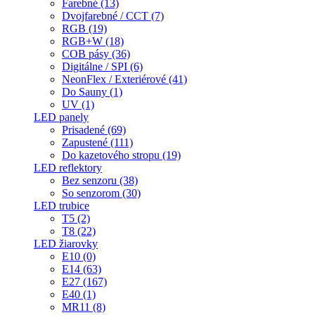
Farebné (13)
Dvojfarebné / CCT (7)
RGB (19)
RGB+W (18)
COB pásy (36)
Digitálne / SPI (6)
NeonFlex / Exteriérové (41)
Do Sauny (1)
UV (1)
LED panely
Prisadené (69)
Zapustené (111)
Do kazetového stropu (19)
LED reflektory
Bez senzoru (38)
So senzorom (30)
LED trubice
T5 (2)
T8 (22)
LED žiarovky
E10 (0)
E14 (63)
E27 (167)
E40 (1)
MR11 (8)